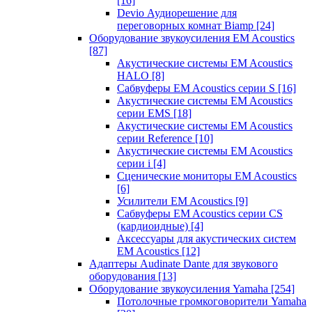
[16]
Devio Аудиорешение для
переговорных комнат Biamp
[24]
Оборудование звукоусиления EM Acoustics
[87]
Акустические системы EM Acoustics
HALO
[8]
Сабвуферы EM Acoustics серии S
[16]
Акустические системы EM Acoustics
серии EMS
[18]
Акустические системы EM Acoustics
серии Reference
[10]
Акустические системы EM Acoustics
серии i
[4]
Сценические мониторы EM Acoustics
[6]
Усилители EM Acoustics
[9]
Сабвуферы EM Acoustics серии CS
(кардиоидные)
[4]
Аксессуары для акустических систем
EM Acoustics
[12]
Адаптеры Audinate Dante для звукового
оборудования
[13]
Оборудование звукоусиления Yamaha
[254]
Потолочные громкоговорители Yamaha