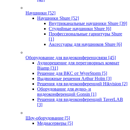
Наушники
[52]
Наушники Shure
[52]
Внутриканальные наушники Shure
[39]
Студийные наушники Shure
[6]
Профессиональные гарнитуры Shure
[1]
Аксессуары для наушников Shure
[6]
Оборудование для видеоконференцсвязи
[45]
Аудиорешение для переговорных комнат
Biamp
[31]
Решение для ВКС от WyreStorm
[5]
Выдвижные решения Arthur Holm
[3]
Решения для видеоконференций Hikvision
[2]
Оборудование для аудио- и
видеоконференций Gonsin
[1]
Решения для видеоконференций TaverLAB
[3]
Шоу-оборудование
[5]
Медиасерверы
[5]