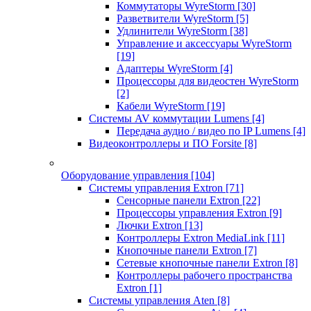
Коммутаторы WyreStorm
[30]
Разветвители WyreStorm
[5]
Удлинители WyreStorm
[38]
Управление и аксессуары WyreStorm
[19]
Адаптеры WyreStorm
[4]
Процессоры для видеостен WyreStorm
[2]
Кабели WyreStorm
[19]
Системы AV коммутации Lumens
[4]
Передача аудио / видео по IP Lumens
[4]
Видеоконтроллеры и ПО Forsite
[8]
Оборудование управления
[104]
Системы управления Extron
[71]
Сенсорные панели Extron
[22]
Процессоры управления Extron
[9]
Лючки Extron
[13]
Контроллеры Extron MediaLink
[11]
Кнопочные панели Extron
[7]
Сетевые кнопочные панели Extron
[8]
Контроллеры рабочего пространства
Extron
[1]
Системы управления Aten
[8]