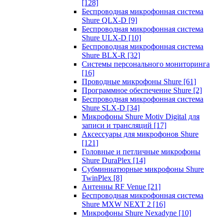
[128]
Беспроводная микрофонная система
Shure QLX-D
[9]
Беспроводная микрофонная система
Shure ULX-D
[10]
Беспроводная микрофонная система
Shure BLX-R
[32]
Системы персонального мониторинга
[16]
Проводные микрофоны Shure
[61]
Программное обеспечение Shure
[2]
Беспроводная микрофонная система
Shure SLX-D
[34]
Микрофоны Shure Motiv Digital для
записи и трансляций
[17]
Аксессуары для микрофонов Shure
[121]
Головные и петличные микрофоны
Shure DuraPlex
[14]
Субминиатюрные микрофоны Shure
TwinPlex
[8]
Антенны RF Venue
[21]
Беспроводная микрофонная система
Shure MXW NEXT 2
[16]
Микрофоны Shure Nexadyne
[10]