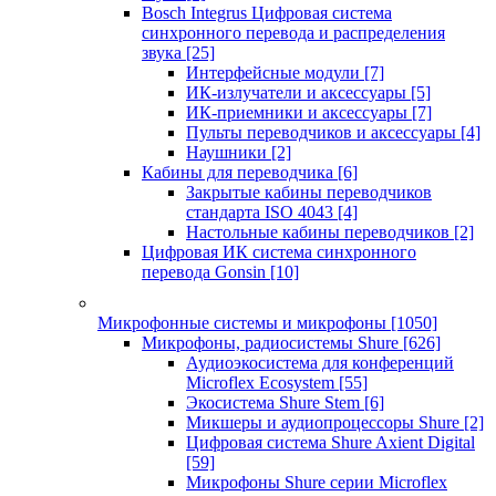
Bosch Integrus Цифровая система
синхронного перевода и распределения
звука
[25]
Интерфейсные модули
[7]
ИК-излучатели и аксессуары
[5]
ИК-приемники и аксессуары
[7]
Пульты переводчиков и аксессуары
[4]
Наушники
[2]
Кабины для переводчика
[6]
Закрытые кабины переводчиков
стандарта ISO 4043
[4]
Настольные кабины переводчиков
[2]
Цифровая ИК система синхронного
перевода Gonsin
[10]
Микрофонные системы и микрофоны
[1050]
Микрофоны, радиосистемы Shure
[626]
Аудиоэкосистема для конференций
Microflex Ecosystem
[55]
Экосистема Shure Stem
[6]
Микшеры и аудиопроцессоры Shure
[2]
Цифровая система Shure Axient Digital
[59]
Микрофоны Shure серии Microflex