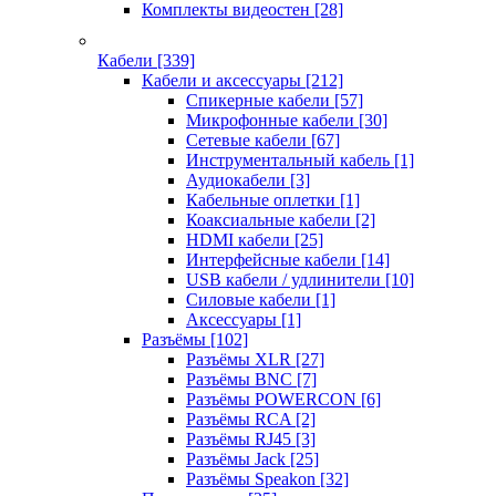
Комплекты видеостен
[28]
Кабели
[339]
Кабели и аксессуары
[212]
Спикерные кабели
[57]
Микрофонные кабели
[30]
Сетевые кабели
[67]
Инструментальный кабель
[1]
Аудиокабели
[3]
Кабельные оплетки
[1]
Коаксиальные кабели
[2]
HDMI кабели
[25]
Интерфейсные кабели
[14]
USB кабели / удлинители
[10]
Силовые кабели
[1]
Аксессуары
[1]
Разъёмы
[102]
Разъёмы XLR
[27]
Разъёмы BNC
[7]
Разъёмы POWERCON
[6]
Разъёмы RCA
[2]
Разъёмы RJ45
[3]
Разъёмы Jack
[25]
Разъёмы Speakon
[32]