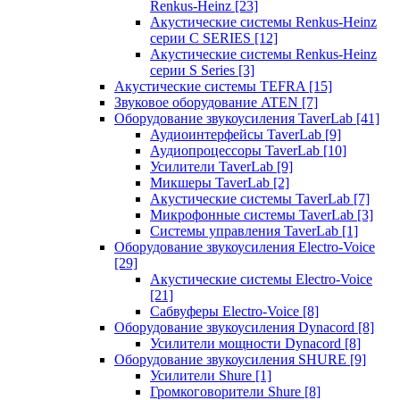
Renkus-Heinz
[23]
Акустические системы Renkus-Heinz
серии C SERIES
[12]
Акустические системы Renkus-Heinz
серии S Series
[3]
Акустические системы TEFRA
[15]
Звуковое оборудование ATEN
[7]
Оборудование звукоусиления TaverLab
[41]
Аудиоинтерфейсы TaverLab
[9]
Аудиопроцессоры TaverLab
[10]
Усилители TaverLab
[9]
Микшеры TaverLab
[2]
Акустические системы TaverLab
[7]
Микрофонные системы TaverLab
[3]
Системы управления TaverLab
[1]
Оборудование звукоусиления Electro-Voice
[29]
Акустические системы Electro-Voice
[21]
Сабвуферы Electro-Voice
[8]
Оборудование звукоусиления Dynacord
[8]
Усилители мощности Dynacord
[8]
Оборудование звукоусиления SHURE
[9]
Усилители Shure
[1]
Громкоговорители Shure
[8]