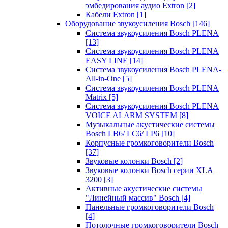
эмбедирования аудио Extron
[2]
Кабели Extron
[1]
Оборудование звукоусиления Bosch
[146]
Система звукоусиления Bosch PLENA
[13]
Система звукоусиления Bosch PLENA
EASY LINE
[14]
Система звукоусиления Bosch PLENA-
All-in-One
[5]
Система звукоусиления Bosch PLENA
Matrix
[5]
Система звукоусиления Bosch PLENA
VOICE ALARM SYSTEM
[8]
Музыкальные акустические системы
Bosch LB6/ LC6/ LP6
[10]
Корпусные громкоговорители Bosch
[37]
Звуковые колонки Bosch
[2]
Звуковые колонки Bosch серии XLA
3200
[3]
Активные акустические системы
"Линейный массив" Bosch
[4]
Панельные громкоговорители Bosch
[4]
Потолочные громкоговорители Bosch