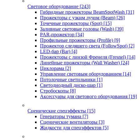
Световое оборудование
[243]
Гибридные прожекторы BeamSpotWash
[31]
Прожекторы с узким лучом (Beam)
[26]
Точечные прожекторы (Spot)
[15]
Заливные световые головы (Wash)
[39]
PAR-прожектор
[34]
Профильные прожекторы (Profile)
[9]
Прожектор следящего света (FollowSpot)
[2]
LED-бар (Bar)
[4]
Прожекторы с линзой Френеля (Fresnel)
[14]
Линейные прожекторы (Wall Washer)
[24]
Циклорама
[2]
Управление световым оборудованием
[14]
Потолочные светильники
[1]
Светодиодный диско-шар
[1]
Стробоскопы
[8]
Аксессуары для светового оборудования
[19]
Сценические спецэффекты
[15]
Генераторы тумана
[7]
Сценические вентиляторы
[3]
Жидкости для спецэффектов
[5]