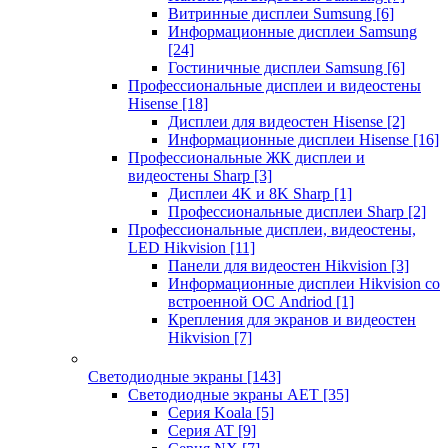
Витринные дисплеи Sumsung
[6]
Информационные дисплеи Samsung
[24]
Гостиничные дисплеи Samsung
[6]
Профессиональные дисплеи и видеостены
Hisense
[18]
Дисплеи для видеостен Hisense
[2]
Информационные дисплеи Hisense
[16]
Профессиональные ЖК дисплеи и
видеостены Sharp
[3]
Дисплеи 4K и 8K Sharp
[1]
Профессиональные дисплеи Sharp
[2]
Профессиональные дисплеи, видеостены,
LED Hikvision
[11]
Панели для видеостен Hikvision
[3]
Информационные дисплеи Hikvision со
встроенной ОС Andriod
[1]
Крепления для экранов и видеостен
Hikvision
[7]
Светодиодные экраны
[143]
Светодиодные экраны AET
[35]
Cерия Koala
[5]
Серия AT
[9]