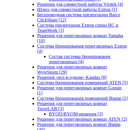
Решения для совместной работы Vivitek
[4]
Шлюз для совместной работы Extron
[1]
Беспроводная система презентации Barco
ClickShare
[12]
Система презентации Extron серии HC и
TeamWork
[3]
Решения для переговорных комнат Yamaha
[10]
Система бронирования переговорных Extron
[4]
Состав системы бронирования
переговорных
[4]
Решения для переговорных комнат
WyreStorm
[29]
Решения «все-в-одном» Kandao
[8]
Система бронирования помещений ATEN
[5]
Решение для переговорных комнат Gonsin
[1]
Система бронирования помещений Biamp
[2]
Решения для переговорных комнат
TaverLAB
[3]
BYOD/BYOM-решения
[3]
Решение для переговорных комнат ATEN
[2]
Решение для переговорных комнат Biamp
[40]