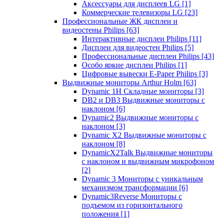
Аксессуары для дисплеев LG
[1]
Коммерческие телевизоры LG
[23]
Профессиональные ЖК дисплеи и
видеостены Philips
[63]
Интерактивные дисплеи Philips
[11]
Дисплеи для видеостен Philips
[5]
Профессиональные дисплеи Philips
[43]
Особо яркие дисплеи Philips
[1]
Цифровые вывески E-Paper Philips
[3]
Выдвижные мониторы Arthur Holm
[63]
Dynamic 1Н Складные мониторы
[3]
DB2 и DB3 Выдвижные мониторы с
наклоном
[6]
Dynamic2 Выдвижные мониторы с
наклоном
[3]
Dynamic X2 Выдвижные мониторы с
наклоном
[8]
DynamicX2Talk Выдвижные мониторы
с наклоном и выдвижным микрофоном
[2]
Dynamic 3 Мониторы с уникальным
механизмом трансформации
[6]
Dynamic3Reverse Мониторы с
подъемом из горизонтального
положения
[1]