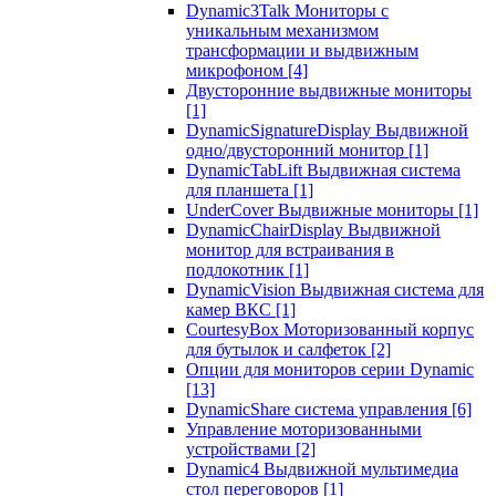
Dynamic3Talk Мониторы с
уникальным механизмом
трансформации и выдвижным
микрофоном
[4]
Двусторонние выдвижные мониторы
[1]
DynamicSignatureDisplay Выдвижной
одно/двусторонний монитор
[1]
DynamicTabLift Выдвижная система
для планшета
[1]
UnderCover Выдвижные мониторы
[1]
DynamicChairDisplay Выдвижной
монитор для встраивания в
подлокотник
[1]
DynamicVision Выдвижная система для
камер ВКС
[1]
CourtesyBox Моторизованный корпус
для бутылок и салфеток
[2]
Опции для мониторов серии Dynamic
[13]
DynamicShare система управления
[6]
Управление моторизованными
устройствами
[2]
Dynamic4 Выдвижной мультимедиа
стол переговоров
[1]