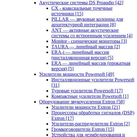
Акустические системы DS Proaudio
[42]
CX - коаксиальные точечные
источники
[15]
PILLAR — звуковые колонны для
архитектурной интеграции
[8]
ANT — активные акустические
системы со встроенным усилением
[4]
Monitor - сценические мониторы
[3]
TAURA — линейный массив
[2]
ERA-i — линейный массив
(инсталляционная версия)
[5]
ERA — линейный массив (прокатная
версия)
[5]
Усилители мощности Powersoft
[49]
Инсталляционные усилители Powersoft
[31]
Туровые усилители Powersoft
[17]
Компактные усилители Powersoft
[1]
Оборудование звукоусиления Extron
[58]
Усилители мощности Extron
[21]
Процессоры обработки сигналов (DSP)
Extron
[17]
Усилители-распределители Extron
[2]
Громкоговорители Extron
[15]
Устройства для деэмбедирования и