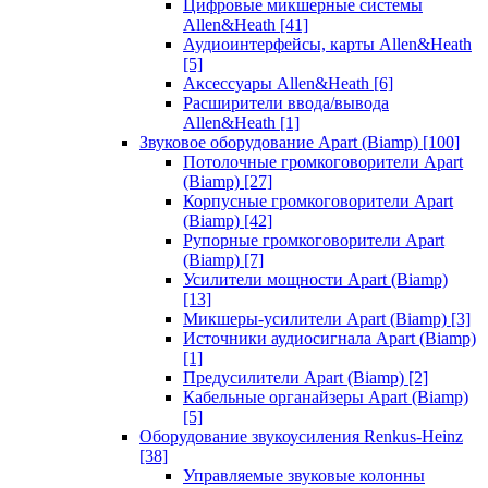
Цифровые микшерные системы
Allen&Heath
[41]
Аудиоинтерфейсы, карты Allen&Heath
[5]
Аксессуары Allen&Heath
[6]
Расширители ввода/вывода
Allen&Heath
[1]
Звуковое оборудование Apart (Biamp)
[100]
Потолочные громкоговорители Apart
(Biamp)
[27]
Корпусные громкоговорители Apart
(Biamp)
[42]
Рупорные громкоговорители Apart
(Biamp)
[7]
Усилители мощности Apart (Biamp)
[13]
Микшеры-усилители Apart (Biamp)
[3]
Источники аудиосигнала Apart (Biamp)
[1]
Предусилители Apart (Biamp)
[2]
Кабельные органайзеры Apart (Biamp)
[5]
Оборудование звукоусиления Renkus-Heinz
[38]
Управляемые звуковые колонны