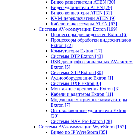
Видео разветвители ATEN
[30]
Видео удлинители ATEN
[79]
Видео конвертеры ATEN
[31]
KVM-переключатели ATEN
[9]
Кабели и аксессуары ATEN
[63]
Системы AV-коммутации Extron
[199]
Процессоры для видеостен Extron
[6]
Процессоры обработки видеосигналов
Extron
[22]
Коммутаторы Extron
[17]
Системы DTP Extron
[43]
USB для профессиональных AV-систем
Extron
[5]
Системы XTP Extron
[30]
Аудиооборудование Extron
[1]
Системы DXP Extron
[6]
Монтажные крепления Extron
[3]
Кабели и адаптеры Extron
[11]
Модульные матричные коммутаторы
Extron
[7]
Оптоволоконные удлинители Extron
[20]
Системы NAV Pro Extron
[28]
Системы AV-коммутации WyreStorm
[152]
Видео по IP WyreStorm
[35]