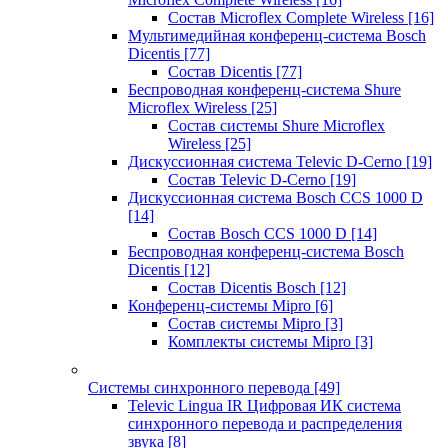
Состав Microflex Complete Wireless
[16]
Мультимедийная конференц-система Bosch
Dicentis
[77]
Состав Dicentis
[77]
Беспроводная конференц-система Shure
Microflex Wireless
[25]
Состав системы Shure Microflex
Wireless
[25]
Дискуссионная система Televic D-Cerno
[19]
Состав Televic D-Cerno
[19]
Дискуссионная система Bosch CCS 1000 D
[14]
Состав Bosch CCS 1000 D
[14]
Беспроводная конференц-система Bosch
Dicentis
[12]
Состав Dicentis Bosch
[12]
Конференц-системы Mipro
[6]
Состав системы Mipro
[3]
Комплекты системы Mipro
[3]
Системы синхронного перевода
[49]
Televic Lingua IR Цифровая ИК система
синхронного перевода и распределения
звука
[8]