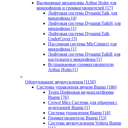
Выдвижные механизмы Arthur Holm для
микрофонов и громкоговорителей
[17]
Лифтовая система DynamicTalk для
микрофона
[4]
Лифтовая система DynamicTalkH для
микрофона
[1]
Лифтовая система DynamicTalk
UnderCover
[3]
Пассивная система MicConnect для
микрофона
[1]
Лифтовая система DynamicTalkB для
настольного микрофона
[1]
Встраиваемые громкоговорители
Arthur Holm
[1]
Оборудование звукоусиления
[1150]
Системы управления звуком Biamp
[186]
Tesira Цифровая медиаплатформа
Biamp
[76]
Crowd Mics Система для общения с
аудиторией Biamp
[1]
Система управления Biamp
[16]
Громкоговорители Biamp
[53]
Система звукоусиления Voltera Biamp