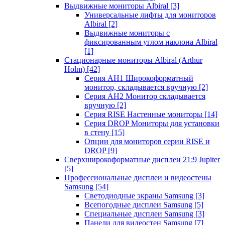
Выдвижные мониторы Albiral
[3]
Универсальные лифты для мониторов
Albiral
[2]
Выдвижные мониторы с
фиксированным углом наклона Albiral
[1]
Стационарные мониторы Albiral (Arthur
Holm)
[42]
Серия AH1 Широкоформатный
монитор, складывается вручную
[2]
Серия AH2 Монитор складывается
вручную
[2]
Серия RISE Настенные мониторы
[14]
Серия DROP Мониторы для установки
в стену
[15]
Опции для мониторов серии RISE и
DROP
[9]
Сверхширокоформатные дисплеи 21:9 Jupiter
[5]
Профессиональные дисплеи и видеостены
Samsung
[54]
Светодиодные экраны Samsung
[3]
Всепогодные дисплеи Samsung
[5]
Специальные дисплеи Samsung
[3]
Панели для видеостен Samsung
[7]