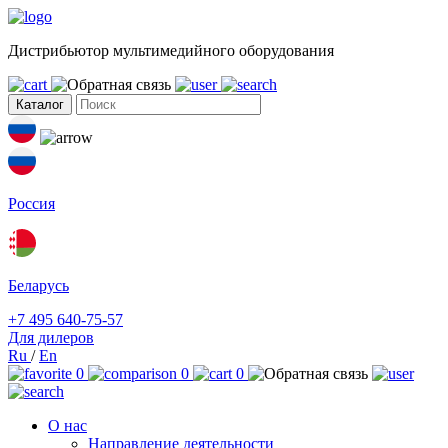
Дистрибьютор мультимедийного оборудования
Каталог
Россия
Беларусь
+7 495 640-75-57
Для дилеров
Ru
/
En
0
0
0
О нас
Направление деятельности