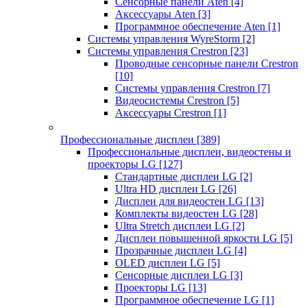
Сенсорные панели Aten
[4]
Аксессуары Aten
[3]
Программное обеспечение Aten
[1]
Системы управления WyreStorm
[2]
Системы управления Crestron
[23]
Проводные сенсорные панели Crestron
[10]
Системы управления Crestron
[7]
Видеосистемы Crestron
[5]
Аксессуары Crestron
[1]
Профессиональные дисплеи
[389]
Профессиональные дисплеи, видеостены и
проекторы LG
[127]
Стандартные дисплеи LG
[2]
Ultra HD дисплеи LG
[26]
Дисплеи для видеостен LG
[13]
Комплекты видеостен LG
[28]
Ultra Stretch дисплеи LG
[2]
Дисплеи повышенной яркости LG
[5]
Прозрачные дисплеи LG
[4]
OLED дисплеи LG
[5]
Сенсорные дисплеи LG
[3]
Проекторы LG
[13]
Программное обеспечение LG
[1]