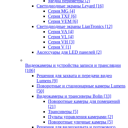
Медиа периметры
[2]
Светодиодные экраны Leyard
[16]
Серия MG
[4]
Серия TXF
[6]
Серия VEM
[6]
Светодиодные экраны LianTronics
[12]
Серия VA
[4]
Серия VL
[4]
Серия VH
[3]
Серия V
[1]
Аксессуары для LED панелей
[2]
Видеокамеры и устройства записи и трансляции
[106]
Решения для захвата и передачи видео
Lumens
[9]
Поворотные и стационарные камеры Lumens
[50]
Видеокамеры и трансиверы Bolin
[33]
Поворотные камеры для помещений
[21]
Трансиверы
[5]
Пульты управления камерами
[2]
Поворотные уличные камеры
[5]
Решения для видеозахвата и потокового