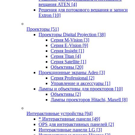
вещания ATEN
[4]
Решения для потокового вещания и записи
Extron
[10]
Проекторы
[51]
Проекторы Digital Projection
[38]
Серия M-Vision
[3]
Серия E-Vision
[9]
Серия Insight
[1]
Серия Titan
[4]
Серия Satellite
[1]
Объективы
[20]
Проекционные экраны Adeo
[3]
Серия Professional
[2]
Управление и аксессуары
[1]
Лампы и объективы для проекторов
[10]
Объективы
[2]
Лампы проекторов Hitachi, Maxell
[8]
Интерактивные устройства
[94]
* Интерактивные панели
[49]
OPS для интерактивных панелей
[2]
Интерактивные панели LG
[3]