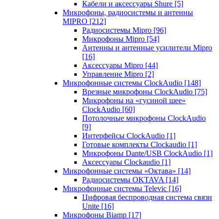
Кабели и аксессуары Shure
[5]
Микрофоны, радиосистемы и антенны
MIPRO
[212]
Радиосистемы Mipro
[96]
Микрофоны Mipro
[54]
Антенны и антенные усилители Mipro
[16]
Аксессуары Mipro
[44]
Управление Mipro
[2]
Микрофонные системы ClockAudio
[148]
Врезные микрофоны ClockAudio
[75]
Микрофоны на «гусиной шее»
ClockAudio
[60]
Потолочные микрофоны ClockAudio
[9]
Интерфейсы ClockAudio
[1]
Готовые комплекты Clockaudio
[1]
Микрофоны Dante/USB ClockAudio
[1]
Аксессуары Clockaudio
[1]
Микрофонные системы «Октава»
[14]
Радиосистемы OKTAVA
[14]
Микрофонные системы Televic
[16]
Цифровая беспроводная система связи
Unite
[16]
Микрофоны Biamp
[17]