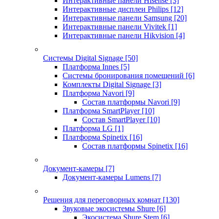
Интерактивные панели Hisense
[3]
Интерактивные дисплеи Philips
[12]
Интерактивные панели Samsung
[20]
Интерактивные панели Vivitek
[1]
Интерактивные панели Hikvision
[4]
Системы Digital Signage
[50]
Платформа Innes
[5]
Системы бронирования помещений
[6]
Комплекты Digital Signage
[3]
Платформа Navori
[9]
Состав платформы Navori
[9]
Платформа SmartPlayer
[10]
Состав SmartPlayer
[10]
Платформа LG
[1]
Платформа Spinetix
[16]
Состав платформы Spinetix
[16]
Документ-камеры
[7]
Документ-камеры Lumens
[7]
Решения для переговорных комнат
[130]
Звуковые экосистемы Shure
[6]
Экосистема Shure Stem
[6]