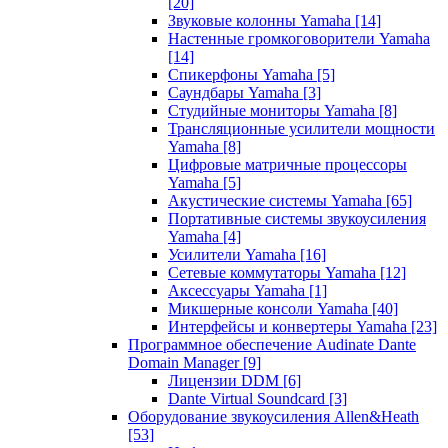
[20]
Звуковые колонны Yamaha
[14]
Настенные громкоговорители Yamaha
[14]
Спикерфоны Yamaha
[5]
Саундбары Yamaha
[3]
Студийные мониторы Yamaha
[8]
Трансляционные усилители мощности
Yamaha
[8]
Цифровые матричные процессоры
Yamaha
[5]
Акустические системы Yamaha
[65]
Портативные системы звукоусиления
Yamaha
[4]
Усилители Yamaha
[16]
Сетевые коммутаторы Yamaha
[12]
Аксессуары Yamaha
[1]
Микшерные консоли Yamaha
[40]
Интерфейсы и конвертеры Yamaha
[23]
Программное обеспечение Audinate Dante
Domain Manager
[9]
Лицензии DDM
[6]
Dante Virtual Soundcard
[3]
Оборудование звукоусиления Allen&Heath
[53]