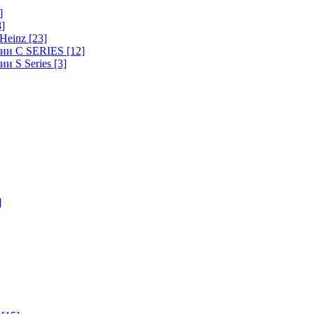
]
8]
-Heinz
[23]
ерии C SERIES
[12]
ии S Series
[3]
]