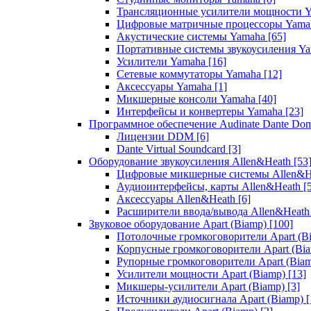
Трансляционные усилители мощности 
Цифровые матричные процессоры Yam
Акустические системы Yamaha
[65]
Портативные системы звукоусиления Y
Усилители Yamaha
[16]
Сетевые коммутаторы Yamaha
[12]
Аксессуары Yamaha
[1]
Микшерные консоли Yamaha
[40]
Интерфейсы и конвертеры Yamaha
[23]
Программное обеспечение Audinate Dante Do
Лицензии DDM
[6]
Dante Virtual Soundcard
[3]
Оборудование звукоусиления Allen&Heath
[53
Цифровые микшерные системы Allen&
Аудиоинтерфейсы, карты Allen&Heath
[
Аксессуары Allen&Heath
[6]
Расширители ввода/вывода Allen&Heat
Звуковое оборудование Apart (Biamp)
[100]
Потолочные громкоговорители Apart (B
Корпусные громкоговорители Apart (Bi
Рупорные громкоговорители Apart (Bia
Усилители мощности Apart (Biamp)
[13]
Микшеры-усилители Apart (Biamp)
[3]
Источники аудиосигнала Apart (Biamp)
[