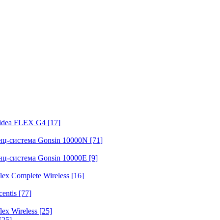
fidea FLEX G4
[17]
нц-система Gonsin 10000N
[71]
нц-система Gonsin 10000E
[9]
ex Complete Wireless
[16]
entis
[77]
ex Wireless
[25]
[25]