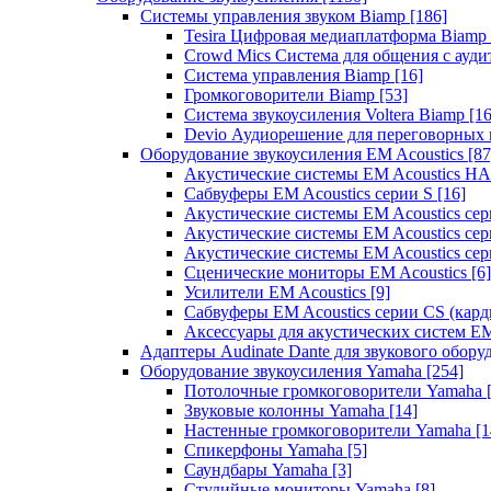
Системы управления звуком Biamp
[186]
Tesira Цифровая медиаплатформа Biamp
Crowd Mics Система для общения с ауд
Система управления Biamp
[16]
Громкоговорители Biamp
[53]
Система звукоусиления Voltera Biamp
[16
Devio Аудиорешение для переговорных
Оборудование звукоусиления EM Acoustics
[87
Акустические системы EM Acoustics 
Сабвуферы EM Acoustics серии S
[16]
Акустические системы EM Acoustics с
Акустические системы EM Acoustics сер
Акустические системы EM Acoustics сер
Сценические мониторы EM Acoustics
[6]
Усилители EM Acoustics
[9]
Сабвуферы EM Acoustics серии CS (кар
Аксессуары для акустических систем EM
Адаптеры Audinate Dante для звукового обор
Оборудование звукоусиления Yamaha
[254]
Потолочные громкоговорители Yamaha
Звуковые колонны Yamaha
[14]
Настенные громкоговорители Yamaha
[1
Спикерфоны Yamaha
[5]
Саундбары Yamaha
[3]
Студийные мониторы Yamaha
[8]