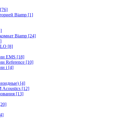
[76]
иторией Biamp
[1]
]
 комнат Biamp
[24]
]
HALO
[8]
ерии EMS
[18]
ии Reference
[10]
ии i
[4]
диоидные)
[4]
 Acoustics
[12]
удования
[13]
[20]
4]