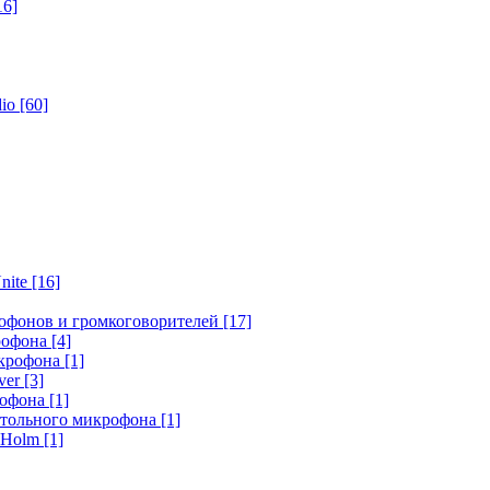
16]
dio
[60]
nite
[16]
офонов и громкоговорителей
[17]
крофона
[4]
икрофона
[1]
ver
[3]
рофона
[1]
стольного микрофона
[1]
r Holm
[1]