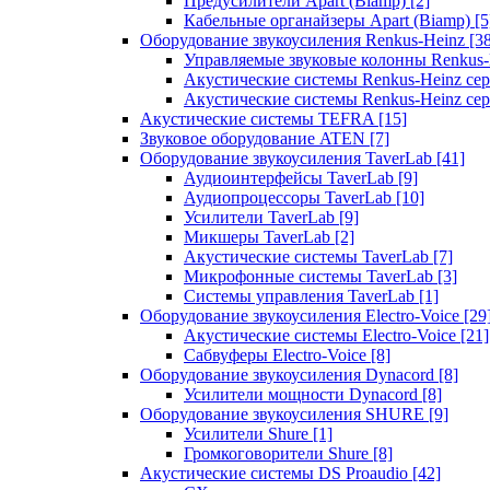
Предусилители Apart (Biamp)
[2]
Кабельные органайзеры Apart (Biamp)
[5
Оборудование звукоусиления Renkus-Heinz
[3
Управляемые звуковые колонны Renkus
Акустические системы Renkus-Heinz с
Акустические системы Renkus-Heinz сер
Акустические системы TEFRA
[15]
Звуковое оборудование ATEN
[7]
Оборудование звукоусиления TaverLab
[41]
Аудиоинтерфейсы TaverLab
[9]
Аудиопроцессоры TaverLab
[10]
Усилители TaverLab
[9]
Микшеры TaverLab
[2]
Акустические системы TaverLab
[7]
Микрофонные системы TaverLab
[3]
Системы управления TaverLab
[1]
Оборудование звукоусиления Electro-Voice
[29
Акустические системы Electro-Voice
[21]
Сабвуферы Electro-Voice
[8]
Оборудование звукоусиления Dynacord
[8]
Усилители мощности Dynacord
[8]
Оборудование звукоусиления SHURE
[9]
Усилители Shure
[1]
Громкоговорители Shure
[8]
Акустические системы DS Proaudio
[42]