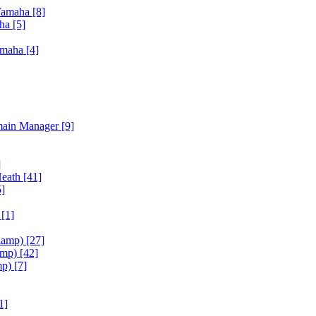
Yamaha
[8]
aha
[5]
amaha
[4]
main Manager
[9]
]
Heath
[41]
5]
h
[1]
iamp)
[27]
amp)
[42]
mp)
[7]
1]