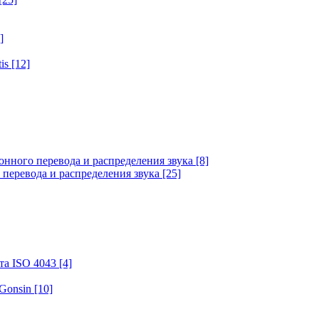
]
tis
[12]
онного перевода и распределения звука
[8]
 перевода и распределения звука
[25]
та ISO 4043
[4]
 Gonsin
[10]