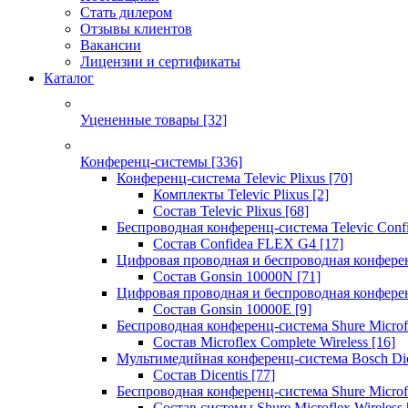
Стать дилером
Отзывы клиентов
Вакансии
Лицензии и сертификаты
Каталог
Уцененные товары
[32]
Конференц-системы
[336]
Конференц-система Televic Plixus
[70]
Комплекты Televic Plixus
[2]
Состав Televic Plixus
[68]
Беспроводная конференц-система Televic Con
Состав Confidea FLEX G4
[17]
Цифровая проводная и беспроводная конфере
Состав Gonsin 10000N
[71]
Цифровая проводная и беспроводная конфере
Состав Gonsin 10000E
[9]
Беспроводная конференц-система Shure Microfl
Состав Microflex Complete Wireless
[16]
Мультимедийная конференц-система Bosch Dic
Состав Dicentis
[77]
Беспроводная конференц-система Shure Microfl
Состав системы Shure Microflex Wireless