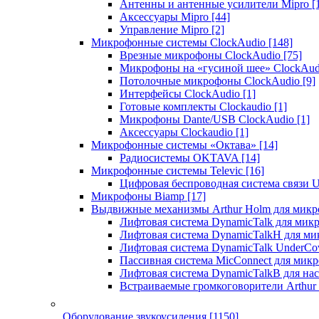
Антенны и антенные усилители Mipro
[
Аксессуары Mipro
[44]
Управление Mipro
[2]
Микрофонные системы ClockAudio
[148]
Врезные микрофоны ClockAudio
[75]
Микрофоны на «гусиной шее» ClockAu
Потолочные микрофоны ClockAudio
[9]
Интерфейсы ClockAudio
[1]
Готовые комплекты Clockaudio
[1]
Микрофоны Dante/USB ClockAudio
[1]
Аксессуары Clockaudio
[1]
Микрофонные системы «Октава»
[14]
Радиосистемы OKTAVA
[14]
Микрофонные системы Televic
[16]
Цифровая беспроводная система связи U
Микрофоны Biamp
[17]
Выдвижные механизмы Arthur Holm для микр
Лифтовая система DynamicTalk для ми
Лифтовая система DynamicTalkH для м
Лифтовая система DynamicTalk UnderCo
Пассивная система MicConnect для мик
Лифтовая система DynamicTalkB для на
Встраиваемые громкоговорители Arthu
Оборудование звукоусиления
[1150]