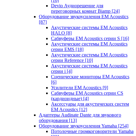
[16]
Devio Аудиорешение для
переговорных комнат Biamp
[24]
Оборудование звукоусиления EM Acoustics
[87]
Акустические системы EM Acoustics
HALO
[8]
Сабвуферы EM Acoustics серии S
[16]
Акустические системы EM Acoustics
серии EMS
[18]
Акустические системы EM Acoustics
серии Reference
[10]
Акустические системы EM Acoustics
серии i
[4]
Сценические мониторы EM Acoustics
[6]
Усилители EM Acoustics
[9]
Сабвуферы EM Acoustics серии CS
(кардиоидные)
[4]
Аксессуары для акустических систем
EM Acoustics
[12]
Адаптеры Audinate Dante для звукового
оборудования
[13]
Оборудование звукоусиления Yamaha
[254]
Потолочные громкоговорители Yamaha