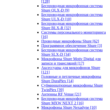
[128]
Беспроводная микрофонная система
Shure QLX-D
[9]
Беспроводная микрофонная система
Shure ULX-D
[10]
Беспроводная микрофонная система
Shure BLX-R
[32]
Системы персонального мониторинга
[16]
Проводные микрофоны Shure
[62]
Программное обеспечение Shure
[3]
Беспроводная микрофонная система
Shure SLX-D
[34]
Микрофоны Shure Motiv Digital для
записи и трансляций
[17]
Аксессуары для микрофонов Shure
[121]
Головные и петличные микрофоны
Shure DuraPlex
[14]
Субминиатюрные микрофоны Shure
TwinPlex
[39]
Антенны RF Venue
[21]
Беспроводная микрофонная система
Shure MXW NEXT 2
[16]
Микрофоны Shure Nexadyne
[10]