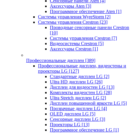
Сенсорные панели Aten
[4]
Аксессуары Aten
[3]
Программное обеспечение Aten
[1]
Системы управления WyreStorm
[2]
Системы управления Crestron
[23]
Проводные сенсорные панели Crestron
[10]
Системы управления Crestron
[7]
Видеосистемы Crestron
[5]
Аксессуары Crestron
[1]
Профессиональные дисплеи
[389]
Профессиональные дисплеи, видеостены и
проекторы LG
[127]
Стандартные дисплеи LG
[2]
Ultra HD дисплеи LG
[26]
Дисплеи для видеостен LG
[13]
Комплекты видеостен LG
[28]
Ultra Stretch дисплеи LG
[2]
Дисплеи повышенной яркости LG
[5]
Прозрачные дисплеи LG
[4]
OLED дисплеи LG
[5]
Сенсорные дисплеи LG
[3]
Проекторы LG
[13]
Программное обеспечение LG
[1]