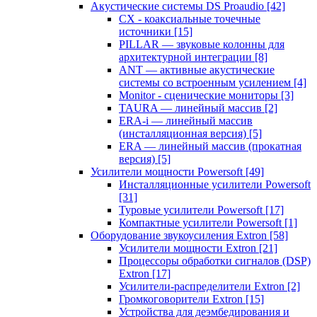
Акустические системы DS Proaudio
[42]
CX - коаксиальные точечные
источники
[15]
PILLAR — звуковые колонны для
архитектурной интеграции
[8]
ANT — активные акустические
системы со встроенным усилением
[4]
Monitor - сценические мониторы
[3]
TAURA — линейный массив
[2]
ERA-i — линейный массив
(инсталляционная версия)
[5]
ERA — линейный массив (прокатная
версия)
[5]
Усилители мощности Powersoft
[49]
Инсталляционные усилители Powersoft
[31]
Туровые усилители Powersoft
[17]
Компактные усилители Powersoft
[1]
Оборудование звукоусиления Extron
[58]
Усилители мощности Extron
[21]
Процессоры обработки сигналов (DSP)
Extron
[17]
Усилители-распределители Extron
[2]
Громкоговорители Extron
[15]
Устройства для деэмбедирования и