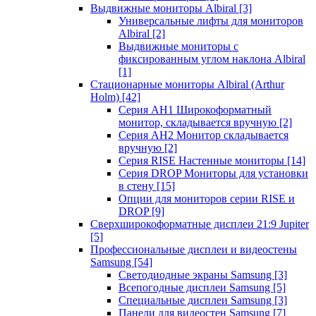
Выдвижные мониторы Albiral
[3]
Универсальные лифты для мониторов
Albiral
[2]
Выдвижные мониторы с
фиксированным углом наклона Albiral
[1]
Стационарные мониторы Albiral (Arthur
Holm)
[42]
Серия AH1 Широкоформатный
монитор, складывается вручную
[2]
Серия AH2 Монитор складывается
вручную
[2]
Серия RISE Настенные мониторы
[14]
Серия DROP Мониторы для установки
в стену
[15]
Опции для мониторов серии RISE и
DROP
[9]
Сверхширокоформатные дисплеи 21:9 Jupiter
[5]
Профессиональные дисплеи и видеостены
Samsung
[54]
Светодиодные экраны Samsung
[3]
Всепогодные дисплеи Samsung
[5]
Специальные дисплеи Samsung
[3]
Панели для видеостен Samsung
[7]