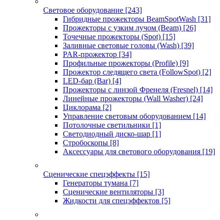
Световое оборудование
[243]
Гибридные прожекторы BeamSpotWash
[31]
Прожекторы с узким лучом (Beam)
[26]
Точечные прожекторы (Spot)
[15]
Заливные световые головы (Wash)
[39]
PAR-прожектор
[34]
Профильные прожекторы (Profile)
[9]
Прожектор следящего света (FollowSpot)
[2]
LED-бар (Bar)
[4]
Прожекторы с линзой Френеля (Fresnel)
[14]
Линейные прожекторы (Wall Washer)
[24]
Циклорама
[2]
Управление световым оборудованием
[14]
Потолочные светильники
[1]
Светодиодный диско-шар
[1]
Стробоскопы
[8]
Аксессуары для светового оборудования
[19]
Сценические спецэффекты
[15]
Генераторы тумана
[7]
Сценические вентиляторы
[3]
Жидкости для спецэффектов
[5]