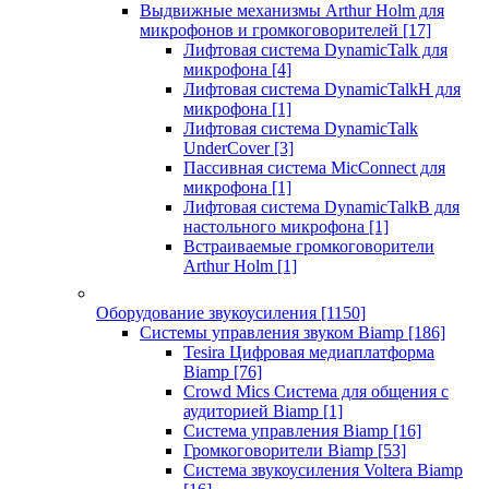
Выдвижные механизмы Arthur Holm для
микрофонов и громкоговорителей
[17]
Лифтовая система DynamicTalk для
микрофона
[4]
Лифтовая система DynamicTalkH для
микрофона
[1]
Лифтовая система DynamicTalk
UnderCover
[3]
Пассивная система MicConnect для
микрофона
[1]
Лифтовая система DynamicTalkB для
настольного микрофона
[1]
Встраиваемые громкоговорители
Arthur Holm
[1]
Оборудование звукоусиления
[1150]
Системы управления звуком Biamp
[186]
Tesira Цифровая медиаплатформа
Biamp
[76]
Crowd Mics Система для общения с
аудиторией Biamp
[1]
Система управления Biamp
[16]
Громкоговорители Biamp
[53]
Система звукоусиления Voltera Biamp