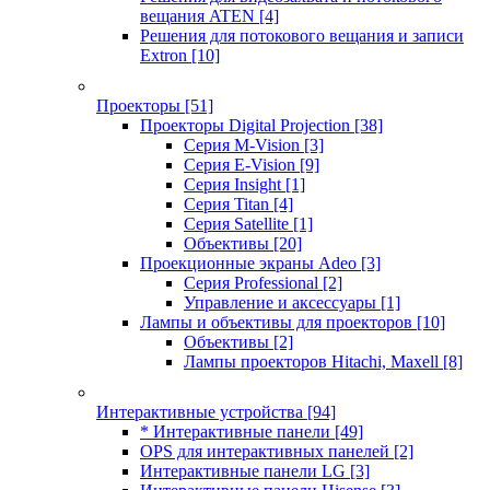
вещания ATEN
[4]
Решения для потокового вещания и записи
Extron
[10]
Проекторы
[51]
Проекторы Digital Projection
[38]
Серия M-Vision
[3]
Серия E-Vision
[9]
Серия Insight
[1]
Серия Titan
[4]
Серия Satellite
[1]
Объективы
[20]
Проекционные экраны Adeo
[3]
Серия Professional
[2]
Управление и аксессуары
[1]
Лампы и объективы для проекторов
[10]
Объективы
[2]
Лампы проекторов Hitachi, Maxell
[8]
Интерактивные устройства
[94]
* Интерактивные панели
[49]
OPS для интерактивных панелей
[2]
Интерактивные панели LG
[3]