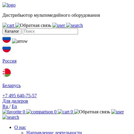
Дистрибьютор мультимедийного оборудования
Каталог
Россия
Беларусь
+7 495 640-75-57
Для дилеров
Ru
/
En
0
0
0
О нас
Направление деятельности