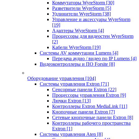
Коммутаторы WyreStorm
[30]
Разветвители WyreStorm
[5]
Удлинители WyreStorm
[38]
Управление и аксессуары WyreStorm
[19]
Адаптеры WyreStorm
[4]
Процессоры для видеостен WyreStorm
[2]
Кабели WyreStorm
[19]
Системы AV коммутации Lumens
[4]
Передача аудио / видео по IP Lumens
[4]
Видеоконтроллеры и ПО Forsite
[8]
Оборудование управления
[104]
Системы управления Extron
[71]
Сенсорные панели Extron
[22]
Процессоры управления Extron
[9]
Лючки Extron
[13]
Контроллеры Extron MediaLink
[11]
Кнопочные панели Extron
[7]
Сетевые кнопочные панели Extron
[8]
Контроллеры рабочего пространства
Extron
[1]
Системы управления Aten
[8]