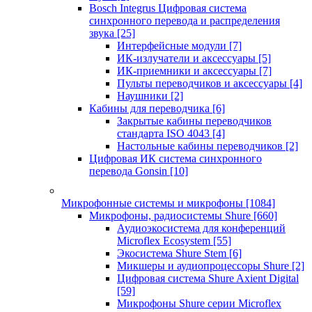
Bosch Integrus Цифровая система
синхронного перевода и распределения
звука
[25]
Интерфейсные модули
[7]
ИК-излучатели и аксессуары
[5]
ИК-приемники и аксессуары
[7]
Пульты переводчиков и аксессуары
[4]
Наушники
[2]
Кабины для переводчика
[6]
Закрытые кабины переводчиков
стандарта ISO 4043
[4]
Настольные кабины переводчиков
[2]
Цифровая ИК система синхронного
перевода Gonsin
[10]
Микрофонные системы и микрофоны
[1084]
Микрофоны, радиосистемы Shure
[660]
Аудиоэкосистема для конференций
Microflex Ecosystem
[55]
Экосистема Shure Stem
[6]
Микшеры и аудиопроцессоры Shure
[2]
Цифровая система Shure Axient Digital
[59]
Микрофоны Shure серии Microflex