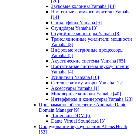
[20]
Звуковые колонны Yamaha
[14]
Настенные громкоговорители Yamaha
[14]
Спикерфоны Yamaha
[5]
Саундбары Yamaha
[3]
Студийные мониторы Yamaha
[8]
Трансляционные усилители мощности
Yamaha
[8]
Цифровые матричные процессоры
Yamaha
[5]
Акустические системы Yamaha
[65]
Портативные системы звукоусиления
Yamaha
[4]
Усилители Yamaha
[16]
Сетевые коммутаторы Yamaha
[12]
Аксессуары Yamaha
[1]
Микшерные консоли Yamaha
[40]
Интерфейсы и конвертеры Yamaha
[23]
Программное обеспечение Audinate Dante
Domain Manager
[9]
Лицензии DDM
[6]
Dante Virtual Soundcard
[3]
Оборудование звукоусиления Allen&Heath
[53]