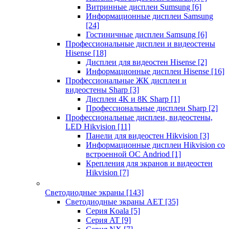
Витринные дисплеи Sumsung
[6]
Информационные дисплеи Samsung
[24]
Гостиничные дисплеи Samsung
[6]
Профессиональные дисплеи и видеостены
Hisense
[18]
Дисплеи для видеостен Hisense
[2]
Информационные дисплеи Hisense
[16]
Профессиональные ЖК дисплеи и
видеостены Sharp
[3]
Дисплеи 4K и 8K Sharp
[1]
Профессиональные дисплеи Sharp
[2]
Профессиональные дисплеи, видеостены,
LED Hikvision
[11]
Панели для видеостен Hikvision
[3]
Информационные дисплеи Hikvision со
встроенной ОС Andriod
[1]
Крепления для экранов и видеостен
Hikvision
[7]
Светодиодные экраны
[143]
Светодиодные экраны AET
[35]
Cерия Koala
[5]
Серия AT
[9]