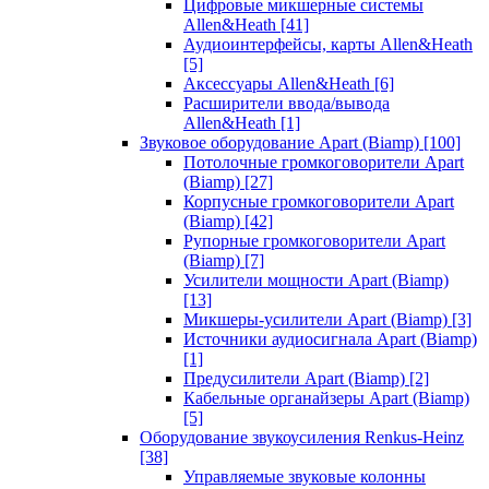
Цифровые микшерные системы
Allen&Heath
[41]
Аудиоинтерфейсы, карты Allen&Heath
[5]
Аксессуары Allen&Heath
[6]
Расширители ввода/вывода
Allen&Heath
[1]
Звуковое оборудование Apart (Biamp)
[100]
Потолочные громкоговорители Apart
(Biamp)
[27]
Корпусные громкоговорители Apart
(Biamp)
[42]
Рупорные громкоговорители Apart
(Biamp)
[7]
Усилители мощности Apart (Biamp)
[13]
Микшеры-усилители Apart (Biamp)
[3]
Источники аудиосигнала Apart (Biamp)
[1]
Предусилители Apart (Biamp)
[2]
Кабельные органайзеры Apart (Biamp)
[5]
Оборудование звукоусиления Renkus-Heinz
[38]
Управляемые звуковые колонны