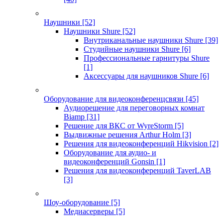
Наушники
[52]
Наушники Shure
[52]
Внутриканальные наушники Shure
[39]
Студийные наушники Shure
[6]
Профессиональные гарнитуры Shure
[1]
Аксессуары для наушников Shure
[6]
Оборудование для видеоконференцсвязи
[45]
Аудиорешение для переговорных комнат
Biamp
[31]
Решение для ВКС от WyreStorm
[5]
Выдвижные решения Arthur Holm
[3]
Решения для видеоконференций Hikvision
[2]
Оборудование для аудио- и
видеоконференций Gonsin
[1]
Решения для видеоконференций TaverLAB
[3]
Шоу-оборудование
[5]
Медиасерверы
[5]