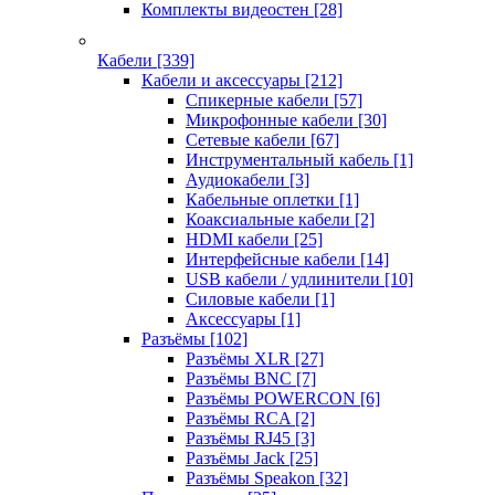
Комплекты видеостен
[28]
Кабели
[339]
Кабели и аксессуары
[212]
Спикерные кабели
[57]
Микрофонные кабели
[30]
Сетевые кабели
[67]
Инструментальный кабель
[1]
Аудиокабели
[3]
Кабельные оплетки
[1]
Коаксиальные кабели
[2]
HDMI кабели
[25]
Интерфейсные кабели
[14]
USB кабели / удлинители
[10]
Силовые кабели
[1]
Аксессуары
[1]
Разъёмы
[102]
Разъёмы XLR
[27]
Разъёмы BNC
[7]
Разъёмы POWERCON
[6]
Разъёмы RCA
[2]
Разъёмы RJ45
[3]
Разъёмы Jack
[25]
Разъёмы Speakon
[32]