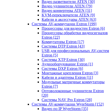
Видео разветвители ATEN
[30]
Видео удлинители ATEN
[79]
Видео конвертеры ATEN
[31]
KVM-переключатели ATEN
[9]
Кабели и аксессуары ATEN
[63]
Системы AV-коммутации Extron
[199]
Процессоры для видеостен Extron
[6]
Процессоры обработки видеосигналов
Extron
[22]
Коммутаторы Extron
[17]
Системы DTP Extron
[43]
USB для профессиональных AV-систем
Extron
[5]
Системы XTP Extron
[30]
Аудиооборудование Extron
[1]
Системы DXP Extron
[6]
Монтажные крепления Extron
[3]
Кабели и адаптеры Extron
[11]
Модульные матричные коммутаторы
Extron
[7]
Оптоволоконные удлинители Extron
[20]
Системы NAV Pro Extron
[28]
Системы AV-коммутации WyreStorm
[152]
Видео по IP WyreStorm
[35]