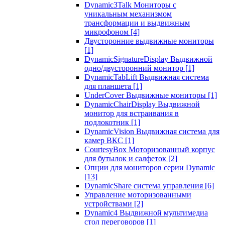
Dynamic3Talk Мониторы с
уникальным механизмом
трансформации и выдвижным
микрофоном
[4]
Двусторонние выдвижные мониторы
[1]
DynamicSignatureDisplay Выдвижной
одно/двусторонний монитор
[1]
DynamicTabLift Выдвижная система
для планшета
[1]
UnderCover Выдвижные мониторы
[1]
DynamicChairDisplay Выдвижной
монитор для встраивания в
подлокотник
[1]
DynamicVision Выдвижная система для
камер ВКС
[1]
CourtesyBox Моторизованный корпус
для бутылок и салфеток
[2]
Опции для мониторов серии Dynamic
[13]
DynamicShare система управления
[6]
Управление моторизованными
устройствами
[2]
Dynamic4 Выдвижной мультимедиа
стол переговоров
[1]