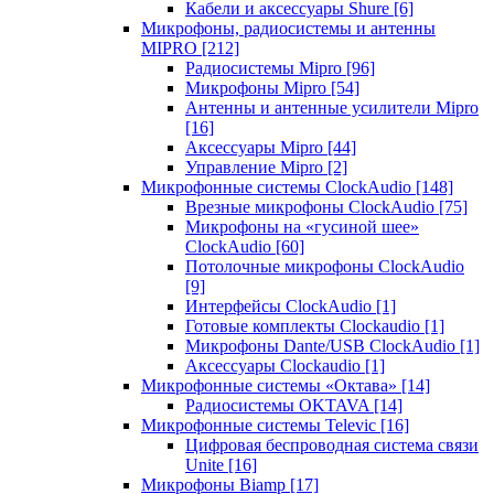
Кабели и аксессуары Shure
[6]
Микрофоны, радиосистемы и антенны
MIPRO
[212]
Радиосистемы Mipro
[96]
Микрофоны Mipro
[54]
Антенны и антенные усилители Mipro
[16]
Аксессуары Mipro
[44]
Управление Mipro
[2]
Микрофонные системы ClockAudio
[148]
Врезные микрофоны ClockAudio
[75]
Микрофоны на «гусиной шее»
ClockAudio
[60]
Потолочные микрофоны ClockAudio
[9]
Интерфейсы ClockAudio
[1]
Готовые комплекты Clockaudio
[1]
Микрофоны Dante/USB ClockAudio
[1]
Аксессуары Clockaudio
[1]
Микрофонные системы «Октава»
[14]
Радиосистемы OKTAVA
[14]
Микрофонные системы Televic
[16]
Цифровая беспроводная система связи
Unite
[16]
Микрофоны Biamp
[17]