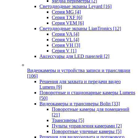
Медиа периметры
[2]
Светодиодные экраны Leyard
[16]
Серия MG
[4]
Серия TXF
[6]
Серия VEM
[6]
Светодиодные экраны LianTronics
[12]
Серия VA
[4]
Серия VL
[4]
Серия VH
[3]
Серия V
[1]
Аксессуары для LED панелей
[2]
Видеокамеры и устройства записи и трансляции
[106]
Решения для захвата и передачи видео
Lumens
[9]
Поворотные и стационарные камеры Lumens
[50]
Видеокамеры и трансиверы Bolin
[33]
Поворотные камеры для помещений
[21]
Трансиверы
[5]
Пульты управления камерами
[2]
Поворотные уличные камеры
[5]
Решения для видеозахвата и потокового