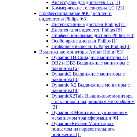
Аксессуары для дисплеев LG
[1]
Коммерческие телевизоры LG
[23]
Профессиональные ЖК дисплеи и
видеостены Philips
[63]
Интерактивные дисплеи Philips
[11]
Дисплеи для видеостен Philips
[5]
Профессиональные дисплеи Philips
[43]
Особо яркие дисплеи Philips
[1]
Цифровые вывески E-Paper Philips
[3]
Выдвижные мониторы Arthur Holm
[63]
Dynamic 1Н Складные мониторы
[3]
DB2 и DB3 Выдвижные мониторы с
наклоном
[6]
Dynamic2 Выдвижные мониторы с
наклоном
[3]
Dynamic X2 Выдвижные мониторы с
наклоном
[8]
DynamicX2Talk Выдвижные мониторы
с наклоном и выдвижным микрофоном
[2]
Dynamic 3 Мониторы с уникальным
механизмом трансформации
[6]
Dynamic3Reverse Мониторы с
подъемом из горизонтального
положения
[1]