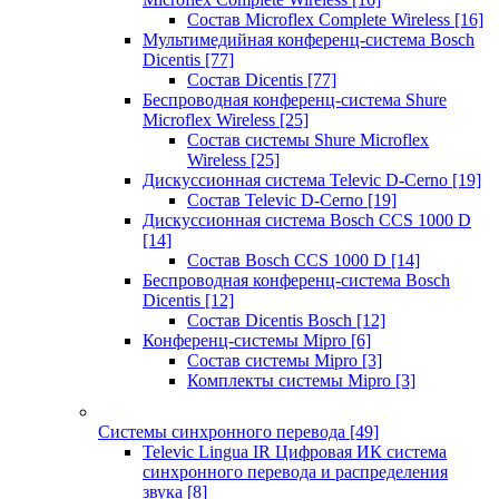
Состав Microflex Complete Wireless
[16]
Мультимедийная конференц-система Bosch
Dicentis
[77]
Состав Dicentis
[77]
Беспроводная конференц-система Shure
Microflex Wireless
[25]
Состав системы Shure Microflex
Wireless
[25]
Дискуссионная система Televic D-Cerno
[19]
Состав Televic D-Cerno
[19]
Дискуссионная система Bosch CCS 1000 D
[14]
Состав Bosch CCS 1000 D
[14]
Беспроводная конференц-система Bosch
Dicentis
[12]
Состав Dicentis Bosch
[12]
Конференц-системы Mipro
[6]
Состав системы Mipro
[3]
Комплекты системы Mipro
[3]
Системы синхронного перевода
[49]
Televic Lingua IR Цифровая ИК система
синхронного перевода и распределения
звука
[8]