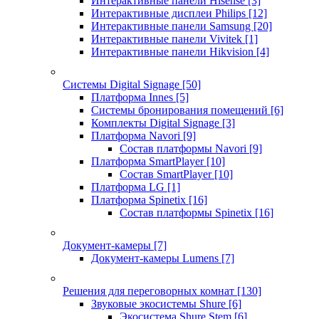
Интерактивные панели Hisense
[3]
Интерактивные дисплеи Philips
[12]
Интерактивные панели Samsung
[20]
Интерактивные панели Vivitek
[1]
Интерактивные панели Hikvision
[4]
Системы Digital Signage
[50]
Платформа Innes
[5]
Системы бронирования помещений
[6]
Комплекты Digital Signage
[3]
Платформа Navori
[9]
Состав платформы Navori
[9]
Платформа SmartPlayer
[10]
Состав SmartPlayer
[10]
Платформа LG
[1]
Платформа Spinetix
[16]
Состав платформы Spinetix
[16]
Документ-камеры
[7]
Документ-камеры Lumens
[7]
Решения для переговорных комнат
[130]
Звуковые экосистемы Shure
[6]
Экосистема Shure Stem
[6]