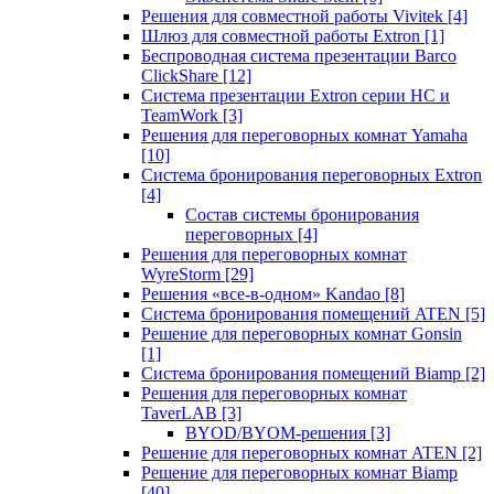
Решения для совместной работы Vivitek
[4]
Шлюз для совместной работы Extron
[1]
Беспроводная система презентации Barco
ClickShare
[12]
Система презентации Extron серии HC и
TeamWork
[3]
Решения для переговорных комнат Yamaha
[10]
Система бронирования переговорных Extron
[4]
Состав системы бронирования
переговорных
[4]
Решения для переговорных комнат
WyreStorm
[29]
Решения «все-в-одном» Kandao
[8]
Система бронирования помещений ATEN
[5]
Решение для переговорных комнат Gonsin
[1]
Система бронирования помещений Biamp
[2]
Решения для переговорных комнат
TaverLAB
[3]
BYOD/BYOM-решения
[3]
Решение для переговорных комнат ATEN
[2]
Решение для переговорных комнат Biamp
[40]