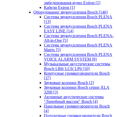
эмбедирования аудио Extron
[2]
Кабели Extron
[1]
Оборудование звукоусиления Bosch
[146]
Система звукоусиления Bosch PLENA
[13]
Система звукоусиления Bosch PLENA
EASY LINE
[14]
Система звукоусиления Bosch PLENA-
All-in-One
[5]
Система звукоусиления Bosch PLENA
Matrix
[5]
Система звукоусиления Bosch PLENA
VOICE ALARM SYSTEM
[8]
Музыкальные акустические системы
Bosch LB6/ LC6/ LP6
[10]
Корпусные громкоговорители Bosch
[37]
Звуковые колонки Bosch
[2]
Звуковые колонки Bosch серии XLA
3200
[3]
Активные акустические системы
"Линейный массив" Bosch
[4]
Панельные громкоговорители Bosch
[4]
Потолочные громкоговорители Bosch