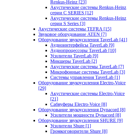
Renkus-Heinz
[23]
Акустические системы Renkus-Heinz
серии C SERIES
[12]
Акустические системы Renkus-Heinz
серии S Series
[3]
Акустические системы TEFRA
[15]
Звуковое оборудование ATEN
[7]
Оборудование звукоусиления TaverLab
[41]
Аудиоинтерфейсы TaverLab
[9]
Аудиопроцессоры TaverLab
[10]
Усилители TaverLab
[9]
Микшеры TaverLab
[2]
Акустические системы TaverLab
[7]
Микрофонные системы TaverLab
[3]
Системы управления TaverLab
[1]
Оборудование звукоусиления Electro-Voice
[29]
Акустические системы Electro-Voice
[21]
Сабвуферы Electro-Voice
[8]
Оборудование звукоусиления Dynacord
[8]
Усилители мощности Dynacord
[8]
Оборудование звукоусиления SHURE
[9]
Усилители Shure
[1]
Громкоговорители Shure
[8]