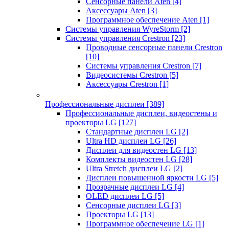
Сенсорные панели Aten
[4]
Аксессуары Aten
[3]
Программное обеспечение Aten
[1]
Системы управления WyreStorm
[2]
Системы управления Crestron
[23]
Проводные сенсорные панели Crestron
[10]
Системы управления Crestron
[7]
Видеосистемы Crestron
[5]
Аксессуары Crestron
[1]
Профессиональные дисплеи
[389]
Профессиональные дисплеи, видеостены и
проекторы LG
[127]
Стандартные дисплеи LG
[2]
Ultra HD дисплеи LG
[26]
Дисплеи для видеостен LG
[13]
Комплекты видеостен LG
[28]
Ultra Stretch дисплеи LG
[2]
Дисплеи повышенной яркости LG
[5]
Прозрачные дисплеи LG
[4]
OLED дисплеи LG
[5]
Сенсорные дисплеи LG
[3]
Проекторы LG
[13]
Программное обеспечение LG
[1]