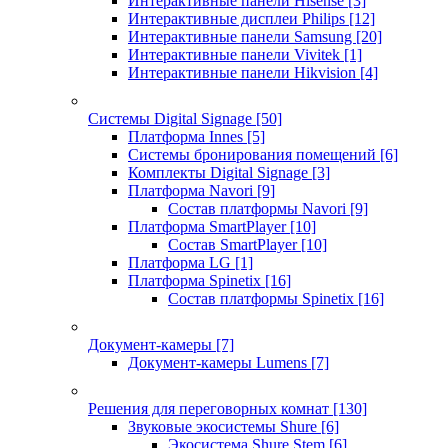
Интерактивные панели Hisense
[3]
Интерактивные дисплеи Philips
[12]
Интерактивные панели Samsung
[20]
Интерактивные панели Vivitek
[1]
Интерактивные панели Hikvision
[4]
Системы Digital Signage
[50]
Платформа Innes
[5]
Системы бронирования помещений
[6]
Комплекты Digital Signage
[3]
Платформа Navori
[9]
Состав платформы Navori
[9]
Платформа SmartPlayer
[10]
Состав SmartPlayer
[10]
Платформа LG
[1]
Платформа Spinetix
[16]
Состав платформы Spinetix
[16]
Документ-камеры
[7]
Документ-камеры Lumens
[7]
Решения для переговорных комнат
[130]
Звуковые экосистемы Shure
[6]
Экосистема Shure Stem
[6]