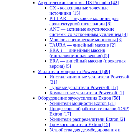
Акустические системы DS Proaudio
[42]
CX - коаксиальные точечные
источники
[15]
PILLAR — звуковые колонны для
архитектурной интеграции
[8]
ANT — активные акустические
системы со встроенным усилением
[4]
Monitor - сценические мониторы
[3]
TAURA — линейный массив
[2]
ERA-i — линейный массив
(инсталляционная версия)
[5]
ERA — линейный массив (прокатная
версия)
[5]
Усилители мощности Powersoft
[49]
Инсталляционные усилители Powersoft
[31]
Туровые усилители Powersoft
[17]
Компактные усилители Powersoft
[1]
Оборудование звукоусиления Extron
[58]
Усилители мощности Extron
[21]
Процессоры обработки сигналов (DSP)
Extron
[17]
Усилители-распределители Extron
[2]
Громкоговорители Extron
[15]
Устройства для деэмбедирования и