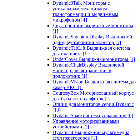
Dynamic3Talk Мониторы с
уникальным механизмом
трансформации и выдвижным
микрофоном
[4]
Двусторонние выдвижные мониторы
[1]
DynamicSignatureDisplay Выдвижной
одно/двусторонний монитор
[1]
DynamicTabLift Выдвижная система
для планшета
[1]
UnderCover Выдвижные мониторы
[1]
DynamicChairDisplay Выдвижной
монитор для встраивания в
подлокотник
[1]
DynamicVision Выдвижная система для
камер ВКС
[1]
CourtesyBox Моторизованный корпус
для бутылок и салфеток
[2]
Опции для мониторов серии Dynamic
[13]
DynamicShare система управления
[6]
Управление моторизованными
устройствами
[2]
Dynamic4 Выдвижной мультимедиа
стол переговоров
[1]