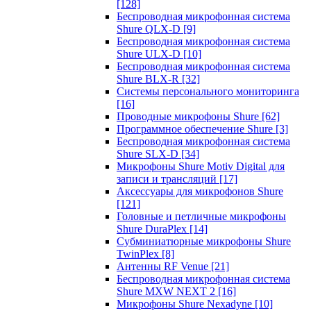
[128]
Беспроводная микрофонная система
Shure QLX-D
[9]
Беспроводная микрофонная система
Shure ULX-D
[10]
Беспроводная микрофонная система
Shure BLX-R
[32]
Системы персонального мониторинга
[16]
Проводные микрофоны Shure
[62]
Программное обеспечение Shure
[3]
Беспроводная микрофонная система
Shure SLX-D
[34]
Микрофоны Shure Motiv Digital для
записи и трансляций
[17]
Аксессуары для микрофонов Shure
[121]
Головные и петличные микрофоны
Shure DuraPlex
[14]
Субминиатюрные микрофоны Shure
TwinPlex
[8]
Антенны RF Venue
[21]
Беспроводная микрофонная система
Shure MXW NEXT 2
[16]
Микрофоны Shure Nexadyne
[10]