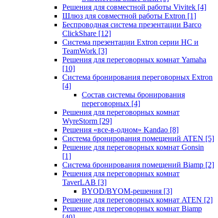
Решения для совместной работы Vivitek
[4]
Шлюз для совместной работы Extron
[1]
Беспроводная система презентации Barco
ClickShare
[12]
Система презентации Extron серии HC и
TeamWork
[3]
Решения для переговорных комнат Yamaha
[10]
Система бронирования переговорных Extron
[4]
Состав системы бронирования
переговорных
[4]
Решения для переговорных комнат
WyreStorm
[29]
Решения «все-в-одном» Kandao
[8]
Система бронирования помещений ATEN
[5]
Решение для переговорных комнат Gonsin
[1]
Система бронирования помещений Biamp
[2]
Решения для переговорных комнат
TaverLAB
[3]
BYOD/BYOM-решения
[3]
Решение для переговорных комнат ATEN
[2]
Решение для переговорных комнат Biamp
[40]