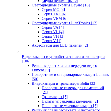
Медиа периметры
[2]
Светодиодные экраны Leyard
[16]
Серия MG
[4]
Серия TXF
[6]
Серия VEM
[6]
Светодиодные экраны LianTronics
[12]
Серия VA
[4]
Серия VL
[4]
Серия VH
[3]
Серия V
[1]
Аксессуары для LED панелей
[2]
Видеокамеры и устройства записи и трансляции
[106]
Решения для захвата и передачи видео
Lumens
[9]
Поворотные и стационарные камеры Lumens
[50]
Видеокамеры и трансиверы Bolin
[33]
Поворотные камеры для помещений
[21]
Трансиверы
[5]
Пульты управления камерами
[2]
Поворотные уличные камеры
[5]
Решения для видеозахвата и потокового