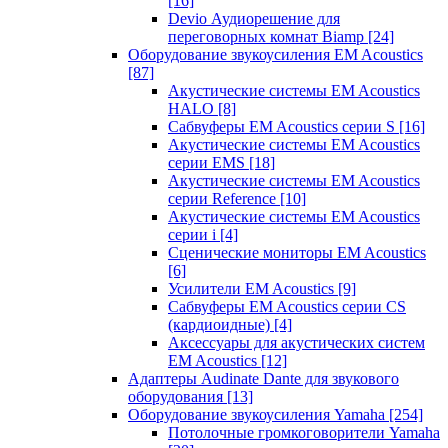
[16]
Devio Аудиорешение для
переговорных комнат Biamp
[24]
Оборудование звукоусиления EM Acoustics
[87]
Акустические системы EM Acoustics
HALO
[8]
Сабвуферы EM Acoustics серии S
[16]
Акустические системы EM Acoustics
серии EMS
[18]
Акустические системы EM Acoustics
серии Reference
[10]
Акустические системы EM Acoustics
серии i
[4]
Сценические мониторы EM Acoustics
[6]
Усилители EM Acoustics
[9]
Сабвуферы EM Acoustics серии CS
(кардиоидные)
[4]
Аксессуары для акустических систем
EM Acoustics
[12]
Адаптеры Audinate Dante для звукового
оборудования
[13]
Оборудование звукоусиления Yamaha
[254]
Потолочные громкоговорители Yamaha