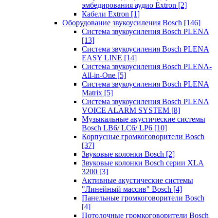
эмбедирования аудио Extron
[2]
Кабели Extron
[1]
Оборудование звукоусиления Bosch
[146]
Система звукоусиления Bosch PLENA
[13]
Система звукоусиления Bosch PLENA
EASY LINE
[14]
Система звукоусиления Bosch PLENA-
All-in-One
[5]
Система звукоусиления Bosch PLENA
Matrix
[5]
Система звукоусиления Bosch PLENA
VOICE ALARM SYSTEM
[8]
Музыкальные акустические системы
Bosch LB6/ LC6/ LP6
[10]
Корпусные громкоговорители Bosch
[37]
Звуковые колонки Bosch
[2]
Звуковые колонки Bosch серии XLA
3200
[3]
Активные акустические системы
"Линейный массив" Bosch
[4]
Панельные громкоговорители Bosch
[4]
Потолочные громкоговорители Bosch