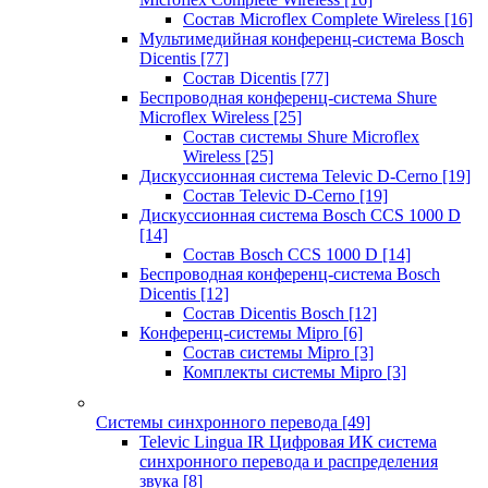
Состав Microflex Complete Wireless
[16]
Мультимедийная конференц-система Bosch
Dicentis
[77]
Состав Dicentis
[77]
Беспроводная конференц-система Shure
Microflex Wireless
[25]
Состав системы Shure Microflex
Wireless
[25]
Дискуссионная система Televic D-Cerno
[19]
Состав Televic D-Cerno
[19]
Дискуссионная система Bosch CCS 1000 D
[14]
Состав Bosch CCS 1000 D
[14]
Беспроводная конференц-система Bosch
Dicentis
[12]
Состав Dicentis Bosch
[12]
Конференц-системы Mipro
[6]
Состав системы Mipro
[3]
Комплекты системы Mipro
[3]
Системы синхронного перевода
[49]
Televic Lingua IR Цифровая ИК система
синхронного перевода и распределения
звука
[8]