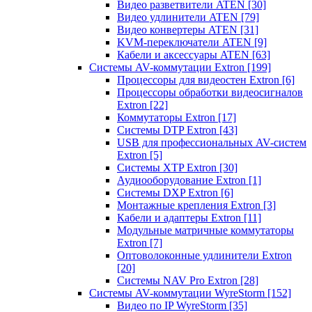
Видео разветвители ATEN
[30]
Видео удлинители ATEN
[79]
Видео конвертеры ATEN
[31]
KVM-переключатели ATEN
[9]
Кабели и аксессуары ATEN
[63]
Системы AV-коммутации Extron
[199]
Процессоры для видеостен Extron
[6]
Процессоры обработки видеосигналов
Extron
[22]
Коммутаторы Extron
[17]
Системы DTP Extron
[43]
USB для профессиональных AV-систем
Extron
[5]
Системы XTP Extron
[30]
Аудиооборудование Extron
[1]
Системы DXP Extron
[6]
Монтажные крепления Extron
[3]
Кабели и адаптеры Extron
[11]
Модульные матричные коммутаторы
Extron
[7]
Оптоволоконные удлинители Extron
[20]
Системы NAV Pro Extron
[28]
Системы AV-коммутации WyreStorm
[152]
Видео по IP WyreStorm
[35]