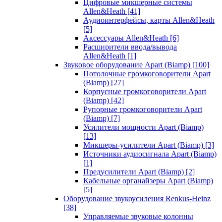
Цифровые микшерные системы
Allen&Heath
[41]
Аудиоинтерфейсы, карты Allen&Heath
[5]
Аксессуары Allen&Heath
[6]
Расширители ввода/вывода
Allen&Heath
[1]
Звуковое оборудование Apart (Biamp)
[100]
Потолочные громкоговорители Apart
(Biamp)
[27]
Корпусные громкоговорители Apart
(Biamp)
[42]
Рупорные громкоговорители Apart
(Biamp)
[7]
Усилители мощности Apart (Biamp)
[13]
Микшеры-усилители Apart (Biamp)
[3]
Источники аудиосигнала Apart (Biamp)
[1]
Предусилители Apart (Biamp)
[2]
Кабельные органайзеры Apart (Biamp)
[5]
Оборудование звукоусиления Renkus-Heinz
[38]
Управляемые звуковые колонны