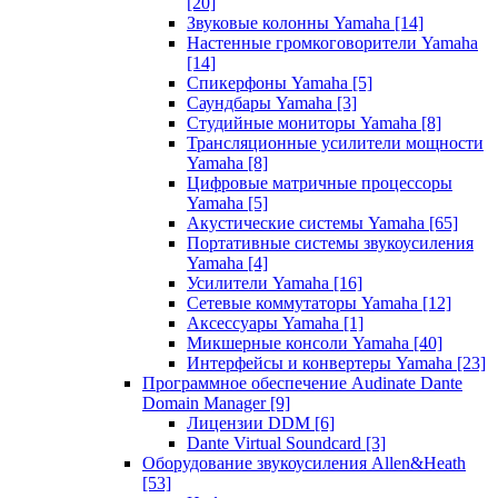
[20]
Звуковые колонны Yamaha
[14]
Настенные громкоговорители Yamaha
[14]
Спикерфоны Yamaha
[5]
Саундбары Yamaha
[3]
Студийные мониторы Yamaha
[8]
Трансляционные усилители мощности
Yamaha
[8]
Цифровые матричные процессоры
Yamaha
[5]
Акустические системы Yamaha
[65]
Портативные системы звукоусиления
Yamaha
[4]
Усилители Yamaha
[16]
Сетевые коммутаторы Yamaha
[12]
Аксессуары Yamaha
[1]
Микшерные консоли Yamaha
[40]
Интерфейсы и конвертеры Yamaha
[23]
Программное обеспечение Audinate Dante
Domain Manager
[9]
Лицензии DDM
[6]
Dante Virtual Soundcard
[3]
Оборудование звукоусиления Allen&Heath
[53]