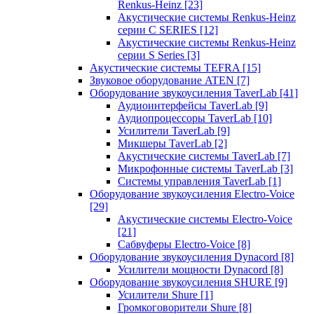
Renkus-Heinz
[23]
Акустические системы Renkus-Heinz
серии C SERIES
[12]
Акустические системы Renkus-Heinz
серии S Series
[3]
Акустические системы TEFRA
[15]
Звуковое оборудование ATEN
[7]
Оборудование звукоусиления TaverLab
[41]
Аудиоинтерфейсы TaverLab
[9]
Аудиопроцессоры TaverLab
[10]
Усилители TaverLab
[9]
Микшеры TaverLab
[2]
Акустические системы TaverLab
[7]
Микрофонные системы TaverLab
[3]
Системы управления TaverLab
[1]
Оборудование звукоусиления Electro-Voice
[29]
Акустические системы Electro-Voice
[21]
Сабвуферы Electro-Voice
[8]
Оборудование звукоусиления Dynacord
[8]
Усилители мощности Dynacord
[8]
Оборудование звукоусиления SHURE
[9]
Усилители Shure
[1]
Громкоговорители Shure
[8]