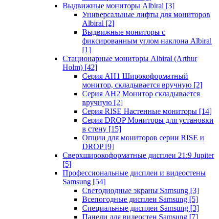
Выдвижные мониторы Albiral
[3]
Универсальные лифты для мониторов
Albiral
[2]
Выдвижные мониторы с
фиксированным углом наклона Albiral
[1]
Стационарные мониторы Albiral (Arthur
Holm)
[42]
Серия AH1 Широкоформатный
монитор, складывается вручную
[2]
Серия AH2 Монитор складывается
вручную
[2]
Серия RISE Настенные мониторы
[14]
Серия DROP Мониторы для установки
в стену
[15]
Опции для мониторов серии RISE и
DROP
[9]
Сверхширокоформатные дисплеи 21:9 Jupiter
[5]
Профессиональные дисплеи и видеостены
Samsung
[54]
Светодиодные экраны Samsung
[3]
Всепогодные дисплеи Samsung
[5]
Специальные дисплеи Samsung
[3]
Панели для видеостен Samsung
[7]