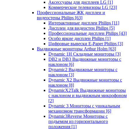
Аксессуары для дисплеев LG
[1]
Коммерческие телевизоры LG
[23]
Профессиональные ЖК дисплеи и
видеостены Philips
[63]
Интерактивные дисплеи Philips
[11]
Дисплеи для видеостен Philips
[5]
Профессиональные дисплеи Philips
[43]
Особо яркие дисплеи Philips
[1]
Цифровые вывески E-Paper Philips
[3]
Выдвижные мониторы Arthur Holm
[63]
Dynamic 1Н Складные мониторы
[3]
DB2 и DB3 Выдвижные мониторы с
наклоном
[6]
Dynamic2 Выдвижные мониторы с
наклоном
[3]
Dynamic X2 Выдвижные мониторы с
наклоном
[8]
DynamicX2Talk Выдвижные мониторы
с наклоном и выдвижным микрофоном
[2]
Dynamic 3 Мониторы с уникальным
механизмом трансформации
[6]
Dynamic3Reverse Мониторы с
подъемом из горизонтального
положения
[1]