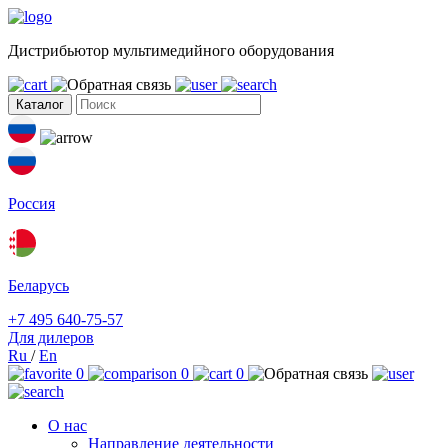
Дистрибьютор мультимедийного оборудования
Каталог
Россия
Беларусь
+7 495 640-75-57
Для дилеров
Ru
/
En
0
0
0
О нас
Направление деятельности