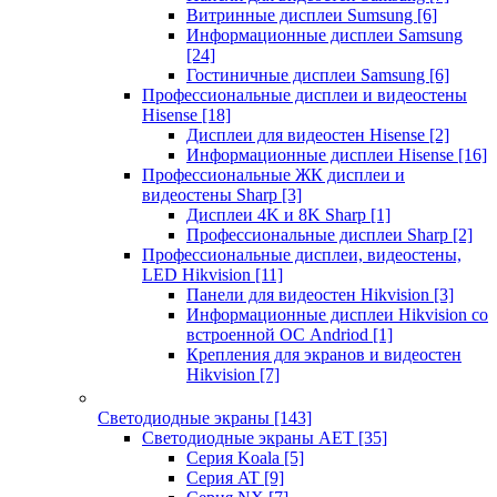
Витринные дисплеи Sumsung
[6]
Информационные дисплеи Samsung
[24]
Гостиничные дисплеи Samsung
[6]
Профессиональные дисплеи и видеостены
Hisense
[18]
Дисплеи для видеостен Hisense
[2]
Информационные дисплеи Hisense
[16]
Профессиональные ЖК дисплеи и
видеостены Sharp
[3]
Дисплеи 4K и 8K Sharp
[1]
Профессиональные дисплеи Sharp
[2]
Профессиональные дисплеи, видеостены,
LED Hikvision
[11]
Панели для видеостен Hikvision
[3]
Информационные дисплеи Hikvision со
встроенной ОС Andriod
[1]
Крепления для экранов и видеостен
Hikvision
[7]
Светодиодные экраны
[143]
Светодиодные экраны AET
[35]
Cерия Koala
[5]
Серия AT
[9]