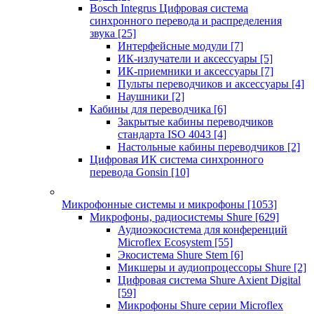
Bosch Integrus Цифровая система
синхронного перевода и распределения
звука
[25]
Интерфейсные модули
[7]
ИК-излучатели и аксессуары
[5]
ИК-приемники и аксессуары
[7]
Пульты переводчиков и аксессуары
[4]
Наушники
[2]
Кабины для переводчика
[6]
Закрытые кабины переводчиков
стандарта ISO 4043
[4]
Настольные кабины переводчиков
[2]
Цифровая ИК система синхронного
перевода Gonsin
[10]
Микрофонные системы и микрофоны
[1053]
Микрофоны, радиосистемы Shure
[629]
Аудиоэкосистема для конференций
Microflex Ecosystem
[55]
Экосистема Shure Stem
[6]
Микшеры и аудиопроцессоры Shure
[2]
Цифровая система Shure Axient Digital
[59]
Микрофоны Shure серии Microflex