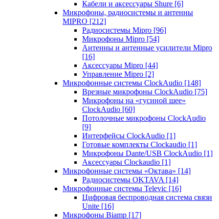
Кабели и аксессуары Shure
[6]
Микрофоны, радиосистемы и антенны
MIPRO
[212]
Радиосистемы Mipro
[96]
Микрофоны Mipro
[54]
Антенны и антенные усилители Mipro
[16]
Аксессуары Mipro
[44]
Управление Mipro
[2]
Микрофонные системы ClockAudio
[148]
Врезные микрофоны ClockAudio
[75]
Микрофоны на «гусиной шее»
ClockAudio
[60]
Потолочные микрофоны ClockAudio
[9]
Интерфейсы ClockAudio
[1]
Готовые комплекты Clockaudio
[1]
Микрофоны Dante/USB ClockAudio
[1]
Аксессуары Clockaudio
[1]
Микрофонные системы «Октава»
[14]
Радиосистемы OKTAVA
[14]
Микрофонные системы Televic
[16]
Цифровая беспроводная система связи
Unite
[16]
Микрофоны Biamp
[17]