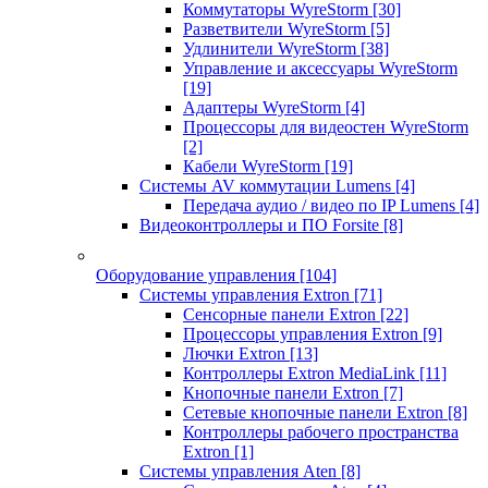
Коммутаторы WyreStorm
[30]
Разветвители WyreStorm
[5]
Удлинители WyreStorm
[38]
Управление и аксессуары WyreStorm
[19]
Адаптеры WyreStorm
[4]
Процессоры для видеостен WyreStorm
[2]
Кабели WyreStorm
[19]
Системы AV коммутации Lumens
[4]
Передача аудио / видео по IP Lumens
[4]
Видеоконтроллеры и ПО Forsite
[8]
Оборудование управления
[104]
Системы управления Extron
[71]
Сенсорные панели Extron
[22]
Процессоры управления Extron
[9]
Лючки Extron
[13]
Контроллеры Extron MediaLink
[11]
Кнопочные панели Extron
[7]
Сетевые кнопочные панели Extron
[8]
Контроллеры рабочего пространства
Extron
[1]
Системы управления Aten
[8]