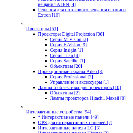
вещания ATEN
[4]
Решения для потокового вещания и записи
Extron
[10]
Проекторы
[51]
Проекторы Digital Projection
[38]
Серия M-Vision
[3]
Серия E-Vision
[9]
Серия Insight
[1]
Серия Titan
[4]
Серия Satellite
[1]
Объективы
[20]
Проекционные экраны Adeo
[3]
Серия Professional
[2]
Управление и аксессуары
[1]
Лампы и объективы для проекторов
[10]
Объективы
[2]
Лампы проекторов Hitachi, Maxell
[8]
Интерактивные устройства
[94]
* Интерактивные панели
[49]
OPS для интерактивных панелей
[2]
Интерактивные панели LG
[3]