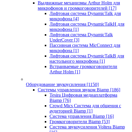
Выдвижные механизмы Arthur Holm для
микрофонов и громкоговорителей
[17]
Лифтовая система DynamicTalk для
микрофона
[4]
Лифтовая система DynamicTalkH для
микрофона
[1]
Лифтовая система DynamicTalk
UnderCover
[3]
Пассивная система MicConnect для
микрофона
[1]
Лифтовая система DynamicTalkB для
настольного микрофона
[1]
Встраиваемые громкоговорители
Arthur Holm
[1]
Оборудование звукоусиления
[1150]
Системы управления звуком Biamp
[186]
Tesira Цифровая медиаплатформа
Biamp
[76]
Crowd Mics Система для общения с
аудиторией Biamp
[1]
Система управления Biamp
[16]
Громкоговорители Biamp
[53]
Система звукоусиления Voltera Biamp