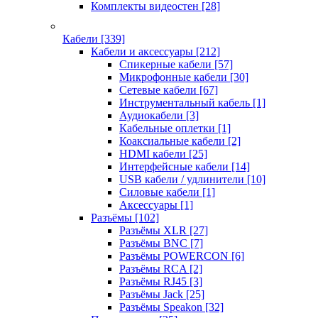
Комплекты видеостен
[28]
Кабели
[339]
Кабели и аксессуары
[212]
Спикерные кабели
[57]
Микрофонные кабели
[30]
Сетевые кабели
[67]
Инструментальный кабель
[1]
Аудиокабели
[3]
Кабельные оплетки
[1]
Коаксиальные кабели
[2]
HDMI кабели
[25]
Интерфейсные кабели
[14]
USB кабели / удлинители
[10]
Силовые кабели
[1]
Аксессуары
[1]
Разъёмы
[102]
Разъёмы XLR
[27]
Разъёмы BNC
[7]
Разъёмы POWERCON
[6]
Разъёмы RCA
[2]
Разъёмы RJ45
[3]
Разъёмы Jack
[25]
Разъёмы Speakon
[32]