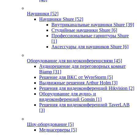
Наушники
[52]
Наушники Shure
[52]
Внутриканальные наушники Shure
[39]
Студийные наушники Shure
[6]
Профессиональные гарнитуры Shure
[1]
Аксессуары для наушников Shure
[6]
Оборудование для видеоконференцсвязи
[45]
Аудиорешение для переговорных комнат
Biamp
[31]
Решение для ВКС от WyreStorm
[5]
Выдвижные решения Arthur Holm
[3]
Решения для видеоконференций Hikvision
[2]
Оборудование для аудио- и
видеоконференций Gonsin
[1]
Решения для видеоконференций TaverLAB
[3]
Шоу-оборудование
[5]
Медиасерверы
[5]