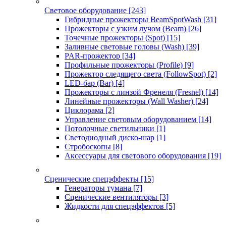
Световое оборудование
[243]
Гибридные прожекторы BeamSpotWash
[31]
Прожекторы с узким лучом (Beam)
[26]
Точечные прожекторы (Spot)
[15]
Заливные световые головы (Wash)
[39]
PAR-прожектор
[34]
Профильные прожекторы (Profile)
[9]
Прожектор следящего света (FollowSpot)
[2]
LED-бар (Bar)
[4]
Прожекторы с линзой Френеля (Fresnel)
[14]
Линейные прожекторы (Wall Washer)
[24]
Циклорама
[2]
Управление световым оборудованием
[14]
Потолочные светильники
[1]
Светодиодный диско-шар
[1]
Стробоскопы
[8]
Аксессуары для светового оборудования
[19]
Сценические спецэффекты
[15]
Генераторы тумана
[7]
Сценические вентиляторы
[3]
Жидкости для спецэффектов
[5]