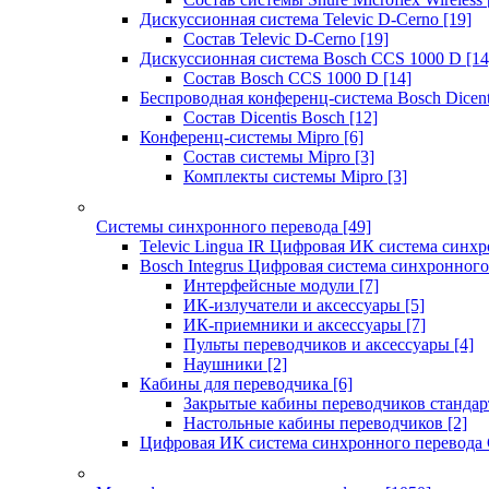
Дискуссионная система Televic D-Cerno
[19]
Состав Televic D-Cerno
[19]
Дискуссионная система Bosch CCS 1000 D
[14
Состав Bosch CCS 1000 D
[14]
Беспроводная конференц-система Bosch Dicen
Состав Dicentis Bosch
[12]
Конференц-системы Mipro
[6]
Состав системы Mipro
[3]
Комплекты системы Mipro
[3]
Системы синхронного перевода
[49]
Televic Lingua IR Цифровая ИК система синхр
Bosch Integrus Цифровая система синхронного
Интерфейсные модули
[7]
ИК-излучатели и аксессуары
[5]
ИК-приемники и аксессуары
[7]
Пульты переводчиков и аксессуары
[4]
Наушники
[2]
Кабины для переводчика
[6]
Закрытые кабины переводчиков стандар
Настольные кабины переводчиков
[2]
Цифровая ИК система синхронного перевода