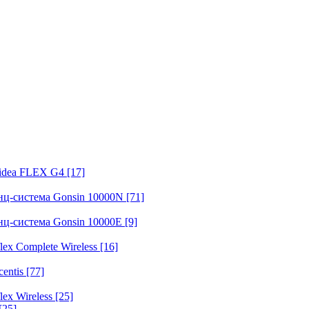
fidea FLEX G4
[17]
нц-система Gonsin 10000N
[71]
нц-система Gonsin 10000E
[9]
ex Complete Wireless
[16]
entis
[77]
ex Wireless
[25]
[25]