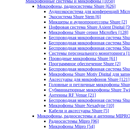
Микрофонные системы и микрофоны
[1050]
Микрофоны, радиосистемы Shure
[626]
Аудиоэкосистема для конференций Micro
Экосистема Shure Stem
[6]
Микшеры и аудиопроцессоры Shure
[2]
Цифровая система Shure Axient Digital
[5
Микрофоны Shure серии Microflex
[128]
Беспроводная микрофонная система Sh
Беспроводная микрофонная система Sh
Беспроводная микрофонная система Sh
Системы персонального мониторинга
[1
Проводные микрофоны Shure
[61]
Программное обеспечение Shure
[2]
Беспроводная микрофонная система Sh
Микрофоны Shure Motiv Digital для зап
Аксессуары для микрофонов Shure
[121]
Головные и петличные микрофоны Shur
Субминиатюрные микрофоны Shure Twi
Антенны RF Venue
[21]
Беспроводная микрофонная система S
Микрофоны Shure Nexadyne
[10]
Кабели и аксессуары Shure
[5]
Микрофоны, радиосистемы и антенны MIPR
Радиосистемы Mipro
[96]
Микрофоны Mipro
[54]