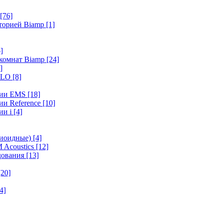
[76]
иторией Biamp
[1]
]
 комнат Biamp
[24]
]
HALO
[8]
ерии EMS
[18]
ии Reference
[10]
ии i
[4]
диоидные)
[4]
 Acoustics
[12]
удования
[13]
[20]
4]