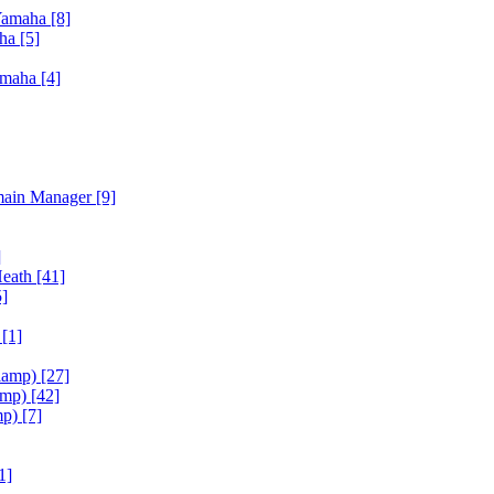
Yamaha
[8]
aha
[5]
amaha
[4]
main Manager
[9]
]
Heath
[41]
5]
h
[1]
iamp)
[27]
amp)
[42]
mp)
[7]
1]