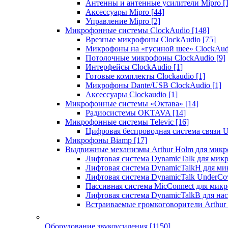
Антенны и антенные усилители Mipro
[
Аксессуары Mipro
[44]
Управление Mipro
[2]
Микрофонные системы ClockAudio
[148]
Врезные микрофоны ClockAudio
[75]
Микрофоны на «гусиной шее» ClockAu
Потолочные микрофоны ClockAudio
[9]
Интерфейсы ClockAudio
[1]
Готовые комплекты Clockaudio
[1]
Микрофоны Dante/USB ClockAudio
[1]
Аксессуары Clockaudio
[1]
Микрофонные системы «Октава»
[14]
Радиосистемы OKTAVA
[14]
Микрофонные системы Televic
[16]
Цифровая беспроводная система связи U
Микрофоны Biamp
[17]
Выдвижные механизмы Arthur Holm для микр
Лифтовая система DynamicTalk для ми
Лифтовая система DynamicTalkH для м
Лифтовая система DynamicTalk UnderCo
Пассивная система MicConnect для мик
Лифтовая система DynamicTalkB для на
Встраиваемые громкоговорители Arthu
Оборудование звукоусиления
[1150]