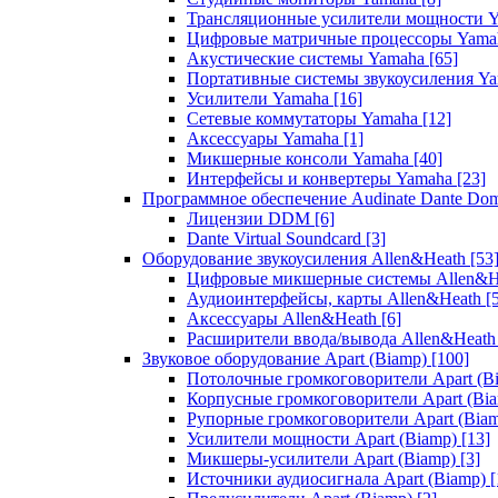
Трансляционные усилители мощности 
Цифровые матричные процессоры Yam
Акустические системы Yamaha
[65]
Портативные системы звукоусиления Y
Усилители Yamaha
[16]
Сетевые коммутаторы Yamaha
[12]
Аксессуары Yamaha
[1]
Микшерные консоли Yamaha
[40]
Интерфейсы и конвертеры Yamaha
[23]
Программное обеспечение Audinate Dante Do
Лицензии DDM
[6]
Dante Virtual Soundcard
[3]
Оборудование звукоусиления Allen&Heath
[53
Цифровые микшерные системы Allen&
Аудиоинтерфейсы, карты Allen&Heath
[
Аксессуары Allen&Heath
[6]
Расширители ввода/вывода Allen&Heat
Звуковое оборудование Apart (Biamp)
[100]
Потолочные громкоговорители Apart (B
Корпусные громкоговорители Apart (Bi
Рупорные громкоговорители Apart (Bia
Усилители мощности Apart (Biamp)
[13]
Микшеры-усилители Apart (Biamp)
[3]
Источники аудиосигнала Apart (Biamp)
[