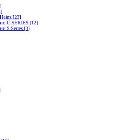
]
8]
-Heinz
[23]
ерии C SERIES
[12]
ии S Series
[3]
]