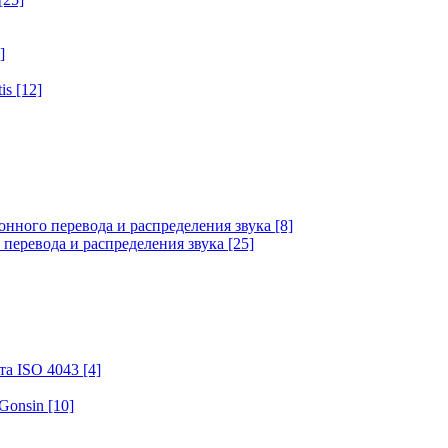
]
tis
[12]
онного перевода и распределения звука
[8]
 перевода и распределения звука
[25]
та ISO 4043
[4]
 Gonsin
[10]