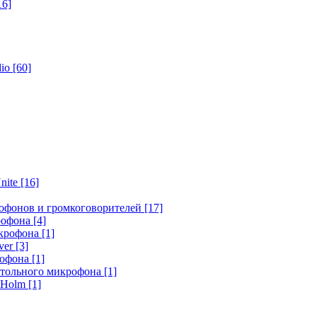
16]
dio
[60]
nite
[16]
офонов и громкоговорителей
[17]
крофона
[4]
икрофона
[1]
ver
[3]
рофона
[1]
стольного микрофона
[1]
r Holm
[1]