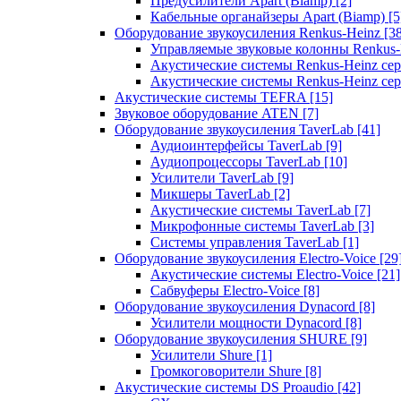
Предусилители Apart (Biamp)
[2]
Кабельные органайзеры Apart (Biamp)
[5
Оборудование звукоусиления Renkus-Heinz
[3
Управляемые звуковые колонны Renkus
Акустические системы Renkus-Heinz с
Акустические системы Renkus-Heinz сер
Акустические системы TEFRA
[15]
Звуковое оборудование ATEN
[7]
Оборудование звукоусиления TaverLab
[41]
Аудиоинтерфейсы TaverLab
[9]
Аудиопроцессоры TaverLab
[10]
Усилители TaverLab
[9]
Микшеры TaverLab
[2]
Акустические системы TaverLab
[7]
Микрофонные системы TaverLab
[3]
Системы управления TaverLab
[1]
Оборудование звукоусиления Electro-Voice
[29
Акустические системы Electro-Voice
[21]
Сабвуферы Electro-Voice
[8]
Оборудование звукоусиления Dynacord
[8]
Усилители мощности Dynacord
[8]
Оборудование звукоусиления SHURE
[9]
Усилители Shure
[1]
Громкоговорители Shure
[8]
Акустические системы DS Proaudio
[42]