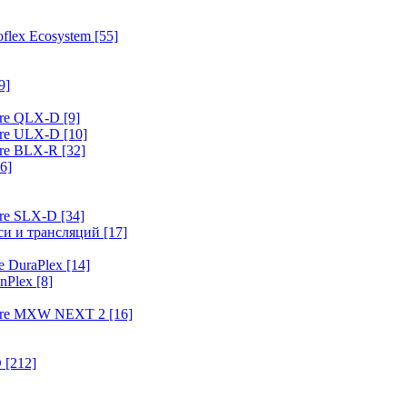
flex Ecosystem
[55]
9]
ure QLX-D
[9]
ure ULX-D
[10]
ure BLX-R
[32]
6]
ure SLX-D
[34]
иси и трансляций
[17]
e DuraPlex
[14]
nPlex
[8]
hure MXW NEXT 2
[16]
O
[212]