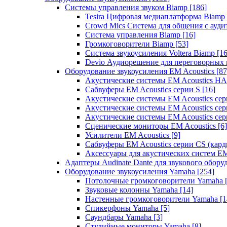
Системы управления звуком Biamp
[186]
Tesira Цифровая медиаплатформа Biamp
Crowd Mics Система для общения с ауд
Система управления Biamp
[16]
Громкоговорители Biamp
[53]
Система звукоусиления Voltera Biamp
[16
Devio Аудиорешение для переговорных
Оборудование звукоусиления EM Acoustics
[87
Акустические системы EM Acoustics 
Сабвуферы EM Acoustics серии S
[16]
Акустические системы EM Acoustics с
Акустические системы EM Acoustics сер
Акустические системы EM Acoustics сер
Сценические мониторы EM Acoustics
[6]
Усилители EM Acoustics
[9]
Сабвуферы EM Acoustics серии CS (кар
Аксессуары для акустических систем EM
Адаптеры Audinate Dante для звукового обор
Оборудование звукоусиления Yamaha
[254]
Потолочные громкоговорители Yamaha
Звуковые колонны Yamaha
[14]
Настенные громкоговорители Yamaha
[1
Спикерфоны Yamaha
[5]
Саундбары Yamaha
[3]
Студийные мониторы Yamaha
[8]