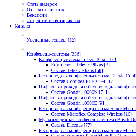
Стать дилером
Отзывы клиентов
Вакансии
Лицензии и сертификаты
Каталог
Уцененные товары
[32]
Конференц-системы
[336]
Конференц-система Televic Plixus
[70]
Комплекты Televic Plixus
[2]
Состав Televic Plixus
[68]
Беспроводная конференц-система Televic Con
Состав Confidea FLEX G4
[17]
Цифровая проводная и беспроводная конфере
Состав Gonsin 10000N
[71]
Цифровая проводная и беспроводная конфере
Состав Gonsin 10000E
[9]
Беспроводная конференц-система Shure Microfl
Состав Microflex Complete Wireless
[16]
Мультимедийная конференц-система Bosch Dic
Состав Dicentis
[77]
Беспроводная конференц-система Shure Microfl
Состав системы Shure Microflex Wireless