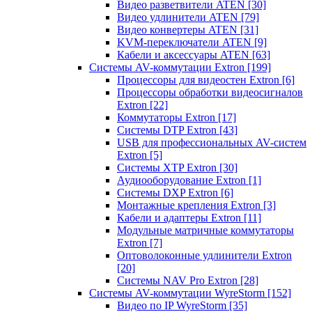
Видео разветвители ATEN
[30]
Видео удлинители ATEN
[79]
Видео конвертеры ATEN
[31]
KVM-переключатели ATEN
[9]
Кабели и аксессуары ATEN
[63]
Системы AV-коммутации Extron
[199]
Процессоры для видеостен Extron
[6]
Процессоры обработки видеосигналов
Extron
[22]
Коммутаторы Extron
[17]
Системы DTP Extron
[43]
USB для профессиональных AV-систем
Extron
[5]
Системы XTP Extron
[30]
Аудиооборудование Extron
[1]
Системы DXP Extron
[6]
Монтажные крепления Extron
[3]
Кабели и адаптеры Extron
[11]
Модульные матричные коммутаторы
Extron
[7]
Оптоволоконные удлинители Extron
[20]
Системы NAV Pro Extron
[28]
Системы AV-коммутации WyreStorm
[152]
Видео по IP WyreStorm
[35]