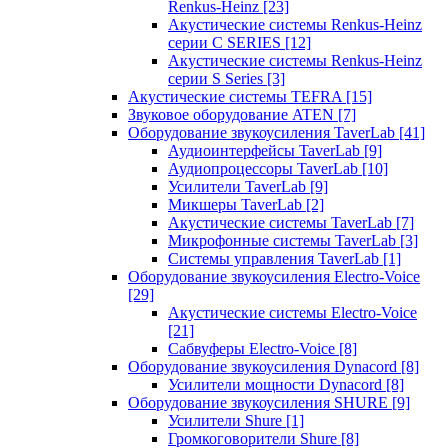
Renkus-Heinz
[23]
Акустические системы Renkus-Heinz
серии C SERIES
[12]
Акустические системы Renkus-Heinz
серии S Series
[3]
Акустические системы TEFRA
[15]
Звуковое оборудование ATEN
[7]
Оборудование звукоусиления TaverLab
[41]
Аудиоинтерфейсы TaverLab
[9]
Аудиопроцессоры TaverLab
[10]
Усилители TaverLab
[9]
Микшеры TaverLab
[2]
Акустические системы TaverLab
[7]
Микрофонные системы TaverLab
[3]
Системы управления TaverLab
[1]
Оборудование звукоусиления Electro-Voice
[29]
Акустические системы Electro-Voice
[21]
Сабвуферы Electro-Voice
[8]
Оборудование звукоусиления Dynacord
[8]
Усилители мощности Dynacord
[8]
Оборудование звукоусиления SHURE
[9]
Усилители Shure
[1]
Громкоговорители Shure
[8]