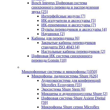
Bosch Integrus Цифровая система
синхронного перевода и распределения
звука
[25]
Интерфейсные модули
[7]
ИК-излучатели и аксессуары
[5]
ИК-приемники и аксессуары
[7]
Пульты переводчиков и аксессуары
[4]
Наушники
[2]
Кабины для переводчика
[6]
Закрытые кабины переводчиков
стандарта ISO 4043
[4]
Настольные кабины переводчиков
[2]
Цифровая ИК система синхронного
перевода Gonsin
[10]
Микрофонные системы и микрофоны
[1050]
Микрофоны, радиосистемы Shure
[626]
Аудиоэкосистема для конференций
Microflex Ecosystem
[55]
Экосистема Shure Stem
[6]
Микшеры и аудиопроцессоры Shure
[2]
Цифровая система Shure Axient Digital
[59]
Микрофоны Shure серии Microflex