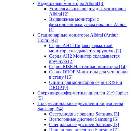
Выдвижные мониторы Albiral
[3]
Универсальные лифты для мониторов
Albiral
[2]
Выдвижные мониторы с
фиксированным углом наклона Albiral
[1]
Стационарные мониторы Albiral (Arthur
Holm)
[42]
Серия AH1 Широкоформатный
монитор, складывается вручную
[2]
Серия AH2 Монитор складывается
вручную
[2]
Серия RISE Настенные мониторы
[14]
Серия DROP Мониторы для установки
в стену
[15]
Опции для мониторов серии RISE и
DROP
[9]
Сверхширокоформатные дисплеи 21:9 Jupiter
[5]
Профессиональные дисплеи и видеостены
Samsung
[54]
Светодиодные экраны Samsung
[3]
Всепогодные дисплеи Samsung
[5]
Специальные дисплеи Samsung
[3]
Панели для видеостен Samsung
[7]