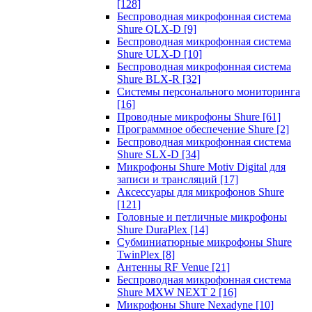
[128]
Беспроводная микрофонная система
Shure QLX-D
[9]
Беспроводная микрофонная система
Shure ULX-D
[10]
Беспроводная микрофонная система
Shure BLX-R
[32]
Системы персонального мониторинга
[16]
Проводные микрофоны Shure
[61]
Программное обеспечение Shure
[2]
Беспроводная микрофонная система
Shure SLX-D
[34]
Микрофоны Shure Motiv Digital для
записи и трансляций
[17]
Аксессуары для микрофонов Shure
[121]
Головные и петличные микрофоны
Shure DuraPlex
[14]
Субминиатюрные микрофоны Shure
TwinPlex
[8]
Антенны RF Venue
[21]
Беспроводная микрофонная система
Shure MXW NEXT 2
[16]
Микрофоны Shure Nexadyne
[10]