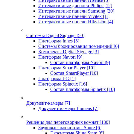
Интерактивные панели Hisense
[3]
Интерактивные дисплеи Philips
[12]
Интерактивные панели Samsung
[20]
Интерактивные панели Vivitek
[1]
Интерактивные панели Hikvision
[4]
Системы Digital Signage
[50]
Платформа Innes
[5]
Системы бронирования помещений
[6]
Комплекты Digital Signage
[3]
Платформа Navori
[9]
Состав платформы Navori
[9]
Платформа SmartPlayer
[10]
Состав SmartPlayer
[10]
Платформа LG
[1]
Платформа Spinetix
[16]
Состав платформы Spinetix
[16]
Документ-камеры
[7]
Документ-камеры Lumens
[7]
Решения для переговорных комнат
[130]
Звуковые экосистемы Shure
[6]
Экосистема Shure Stem
[6]