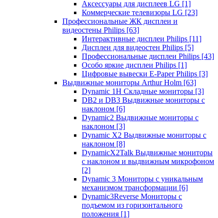
Аксессуары для дисплеев LG
[1]
Коммерческие телевизоры LG
[23]
Профессиональные ЖК дисплеи и
видеостены Philips
[63]
Интерактивные дисплеи Philips
[11]
Дисплеи для видеостен Philips
[5]
Профессиональные дисплеи Philips
[43]
Особо яркие дисплеи Philips
[1]
Цифровые вывески E-Paper Philips
[3]
Выдвижные мониторы Arthur Holm
[63]
Dynamic 1Н Складные мониторы
[3]
DB2 и DB3 Выдвижные мониторы с
наклоном
[6]
Dynamic2 Выдвижные мониторы с
наклоном
[3]
Dynamic X2 Выдвижные мониторы с
наклоном
[8]
DynamicX2Talk Выдвижные мониторы
с наклоном и выдвижным микрофоном
[2]
Dynamic 3 Мониторы с уникальным
механизмом трансформации
[6]
Dynamic3Reverse Мониторы с
подъемом из горизонтального
положения
[1]