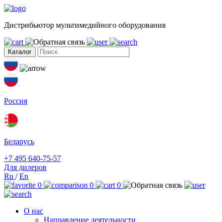
Дистрибьютор мультимедийного оборудования
Каталог
Россия
Беларусь
+7 495 640-75-57
Для дилеров
Ru
/
En
0
0
0
О нас
Направление деятельности