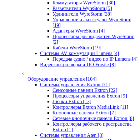
Коммутаторы WyreStorm
[30]
Разветвители WyreStorm
[5]
Удлинители WyreStorm
[38]
Управление и аксессуары WyreStorm
[19]
Адаптеры WyreStorm
[4]
Процессоры для видеостен WyreStorm
[2]
Кабели WyreStorm
[19]
Системы AV коммутации Lumens
[4]
Передача аудио / видео по IP Lumens
[4]
Видеоконтроллеры и ПО Forsite
[8]
Оборудование управления
[104]
Системы управления Extron
[71]
Сенсорные панели Extron
[22]
Процессоры управления Extron
[9]
Лючки Extron
[13]
Контроллеры Extron MediaLink
[11]
Кнопочные панели Extron
[7]
Сетевые кнопочные панели Extron
[8]
Контроллеры рабочего пространства
Extron
[1]
Системы управления Aten
[8]