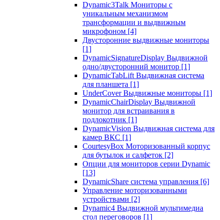
Dynamic3Talk Мониторы с
уникальным механизмом
трансформации и выдвижным
микрофоном
[4]
Двусторонние выдвижные мониторы
[1]
DynamicSignatureDisplay Выдвижной
одно/двусторонний монитор
[1]
DynamicTabLift Выдвижная система
для планшета
[1]
UnderCover Выдвижные мониторы
[1]
DynamicChairDisplay Выдвижной
монитор для встраивания в
подлокотник
[1]
DynamicVision Выдвижная система для
камер ВКС
[1]
CourtesyBox Моторизованный корпус
для бутылок и салфеток
[2]
Опции для мониторов серии Dynamic
[13]
DynamicShare система управления
[6]
Управление моторизованными
устройствами
[2]
Dynamic4 Выдвижной мультимедиа
стол переговоров
[1]