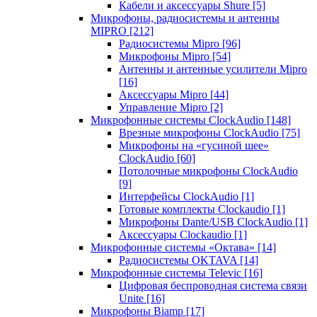
Кабели и аксессуары Shure
[5]
Микрофоны, радиосистемы и антенны
MIPRO
[212]
Радиосистемы Mipro
[96]
Микрофоны Mipro
[54]
Антенны и антенные усилители Mipro
[16]
Аксессуары Mipro
[44]
Управление Mipro
[2]
Микрофонные системы ClockAudio
[148]
Врезные микрофоны ClockAudio
[75]
Микрофоны на «гусиной шее»
ClockAudio
[60]
Потолочные микрофоны ClockAudio
[9]
Интерфейсы ClockAudio
[1]
Готовые комплекты Clockaudio
[1]
Микрофоны Dante/USB ClockAudio
[1]
Аксессуары Clockaudio
[1]
Микрофонные системы «Октава»
[14]
Радиосистемы OKTAVA
[14]
Микрофонные системы Televic
[16]
Цифровая беспроводная система связи
Unite
[16]
Микрофоны Biamp
[17]