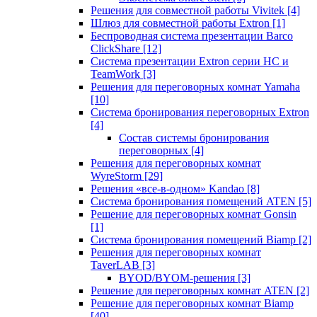
Решения для совместной работы Vivitek
[4]
Шлюз для совместной работы Extron
[1]
Беспроводная система презентации Barco
ClickShare
[12]
Система презентации Extron серии HC и
TeamWork
[3]
Решения для переговорных комнат Yamaha
[10]
Система бронирования переговорных Extron
[4]
Состав системы бронирования
переговорных
[4]
Решения для переговорных комнат
WyreStorm
[29]
Решения «все-в-одном» Kandao
[8]
Система бронирования помещений ATEN
[5]
Решение для переговорных комнат Gonsin
[1]
Система бронирования помещений Biamp
[2]
Решения для переговорных комнат
TaverLAB
[3]
BYOD/BYOM-решения
[3]
Решение для переговорных комнат ATEN
[2]
Решение для переговорных комнат Biamp
[40]