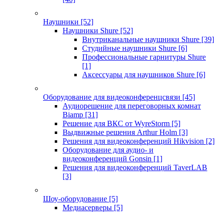
Наушники
[52]
Наушники Shure
[52]
Внутриканальные наушники Shure
[39]
Студийные наушники Shure
[6]
Профессиональные гарнитуры Shure
[1]
Аксессуары для наушников Shure
[6]
Оборудование для видеоконференцсвязи
[45]
Аудиорешение для переговорных комнат
Biamp
[31]
Решение для ВКС от WyreStorm
[5]
Выдвижные решения Arthur Holm
[3]
Решения для видеоконференций Hikvision
[2]
Оборудование для аудио- и
видеоконференций Gonsin
[1]
Решения для видеоконференций TaverLAB
[3]
Шоу-оборудование
[5]
Медиасерверы
[5]