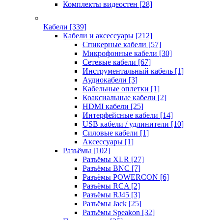
Комплекты видеостен
[28]
Кабели
[339]
Кабели и аксессуары
[212]
Спикерные кабели
[57]
Микрофонные кабели
[30]
Сетевые кабели
[67]
Инструментальный кабель
[1]
Аудиокабели
[3]
Кабельные оплетки
[1]
Коаксиальные кабели
[2]
HDMI кабели
[25]
Интерфейсные кабели
[14]
USB кабели / удлинители
[10]
Силовые кабели
[1]
Аксессуары
[1]
Разъёмы
[102]
Разъёмы XLR
[27]
Разъёмы BNC
[7]
Разъёмы POWERCON
[6]
Разъёмы RCA
[2]
Разъёмы RJ45
[3]
Разъёмы Jack
[25]
Разъёмы Speakon
[32]