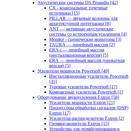
Акустические системы DS Proaudio
[42]
CX - коаксиальные точечные
источники
[15]
PILLAR — звуковые колонны для
архитектурной интеграции
[8]
ANT — активные акустические
системы со встроенным усилением
[4]
Monitor - сценические мониторы
[3]
TAURA — линейный массив
[2]
ERA-i — линейный массив
(инсталляционная версия)
[5]
ERA — линейный массив (прокатная
версия)
[5]
Усилители мощности Powersoft
[49]
Инсталляционные усилители Powersoft
[31]
Туровые усилители Powersoft
[17]
Компактные усилители Powersoft
[1]
Оборудование звукоусиления Extron
[58]
Усилители мощности Extron
[21]
Процессоры обработки сигналов (DSP)
Extron
[17]
Усилители-распределители Extron
[2]
Громкоговорители Extron
[15]
Устройства для деэмбедирования и