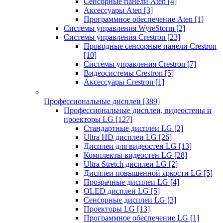
Сенсорные панели Aten
[4]
Аксессуары Aten
[3]
Программное обеспечение Aten
[1]
Системы управления WyreStorm
[2]
Системы управления Crestron
[23]
Проводные сенсорные панели Crestron
[10]
Системы управления Crestron
[7]
Видеосистемы Crestron
[5]
Аксессуары Crestron
[1]
Профессиональные дисплеи
[389]
Профессиональные дисплеи, видеостены и
проекторы LG
[127]
Стандартные дисплеи LG
[2]
Ultra HD дисплеи LG
[26]
Дисплеи для видеостен LG
[13]
Комплекты видеостен LG
[28]
Ultra Stretch дисплеи LG
[2]
Дисплеи повышенной яркости LG
[5]
Прозрачные дисплеи LG
[4]
OLED дисплеи LG
[5]
Сенсорные дисплеи LG
[3]
Проекторы LG
[13]
Программное обеспечение LG
[1]