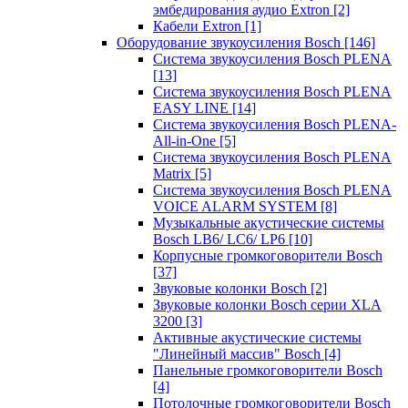
эмбедирования аудио Extron
[2]
Кабели Extron
[1]
Оборудование звукоусиления Bosch
[146]
Система звукоусиления Bosch PLENA
[13]
Система звукоусиления Bosch PLENA
EASY LINE
[14]
Система звукоусиления Bosch PLENA-
All-in-One
[5]
Система звукоусиления Bosch PLENA
Matrix
[5]
Система звукоусиления Bosch PLENA
VOICE ALARM SYSTEM
[8]
Музыкальные акустические системы
Bosch LB6/ LC6/ LP6
[10]
Корпусные громкоговорители Bosch
[37]
Звуковые колонки Bosch
[2]
Звуковые колонки Bosch серии XLA
3200
[3]
Активные акустические системы
"Линейный массив" Bosch
[4]
Панельные громкоговорители Bosch
[4]
Потолочные громкоговорители Bosch