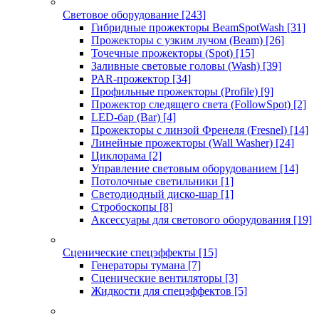
Световое оборудование
[243]
Гибридные прожекторы BeamSpotWash
[31]
Прожекторы с узким лучом (Beam)
[26]
Точечные прожекторы (Spot)
[15]
Заливные световые головы (Wash)
[39]
PAR-прожектор
[34]
Профильные прожекторы (Profile)
[9]
Прожектор следящего света (FollowSpot)
[2]
LED-бар (Bar)
[4]
Прожекторы с линзой Френеля (Fresnel)
[14]
Линейные прожекторы (Wall Washer)
[24]
Циклорама
[2]
Управление световым оборудованием
[14]
Потолочные светильники
[1]
Светодиодный диско-шар
[1]
Стробоскопы
[8]
Аксессуары для светового оборудования
[19]
Сценические спецэффекты
[15]
Генераторы тумана
[7]
Сценические вентиляторы
[3]
Жидкости для спецэффектов
[5]