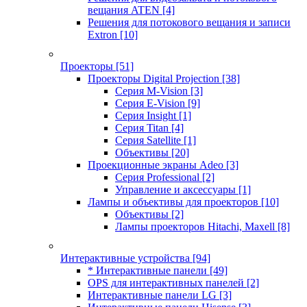
вещания ATEN
[4]
Решения для потокового вещания и записи
Extron
[10]
Проекторы
[51]
Проекторы Digital Projection
[38]
Серия M-Vision
[3]
Серия E-Vision
[9]
Серия Insight
[1]
Серия Titan
[4]
Серия Satellite
[1]
Объективы
[20]
Проекционные экраны Adeo
[3]
Серия Professional
[2]
Управление и аксессуары
[1]
Лампы и объективы для проекторов
[10]
Объективы
[2]
Лампы проекторов Hitachi, Maxell
[8]
Интерактивные устройства
[94]
* Интерактивные панели
[49]
OPS для интерактивных панелей
[2]
Интерактивные панели LG
[3]