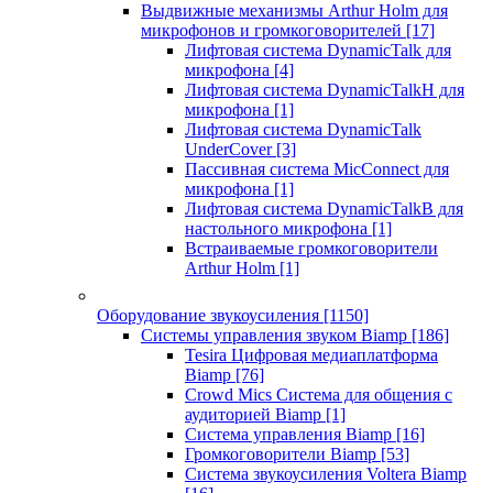
Выдвижные механизмы Arthur Holm для
микрофонов и громкоговорителей
[17]
Лифтовая система DynamicTalk для
микрофона
[4]
Лифтовая система DynamicTalkH для
микрофона
[1]
Лифтовая система DynamicTalk
UnderCover
[3]
Пассивная система MicConnect для
микрофона
[1]
Лифтовая система DynamicTalkB для
настольного микрофона
[1]
Встраиваемые громкоговорители
Arthur Holm
[1]
Оборудование звукоусиления
[1150]
Системы управления звуком Biamp
[186]
Tesira Цифровая медиаплатформа
Biamp
[76]
Crowd Mics Система для общения с
аудиторией Biamp
[1]
Система управления Biamp
[16]
Громкоговорители Biamp
[53]
Система звукоусиления Voltera Biamp