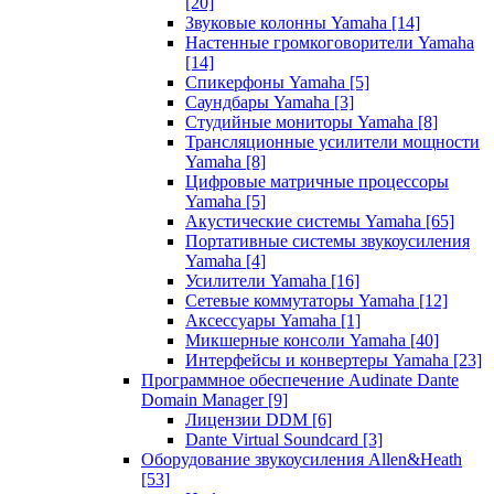
[20]
Звуковые колонны Yamaha
[14]
Настенные громкоговорители Yamaha
[14]
Спикерфоны Yamaha
[5]
Саундбары Yamaha
[3]
Студийные мониторы Yamaha
[8]
Трансляционные усилители мощности
Yamaha
[8]
Цифровые матричные процессоры
Yamaha
[5]
Акустические системы Yamaha
[65]
Портативные системы звукоусиления
Yamaha
[4]
Усилители Yamaha
[16]
Сетевые коммутаторы Yamaha
[12]
Аксессуары Yamaha
[1]
Микшерные консоли Yamaha
[40]
Интерфейсы и конвертеры Yamaha
[23]
Программное обеспечение Audinate Dante
Domain Manager
[9]
Лицензии DDM
[6]
Dante Virtual Soundcard
[3]
Оборудование звукоусиления Allen&Heath
[53]