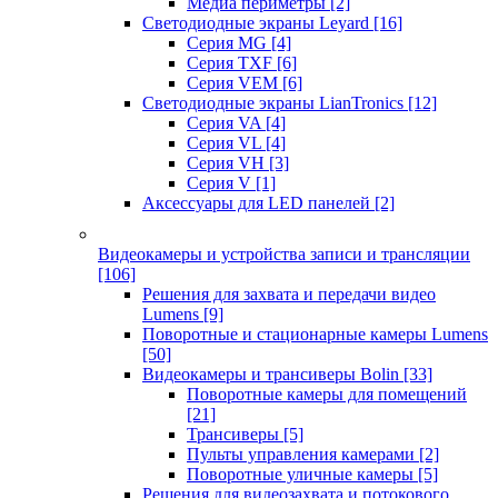
Медиа периметры
[2]
Светодиодные экраны Leyard
[16]
Серия MG
[4]
Серия TXF
[6]
Серия VEM
[6]
Светодиодные экраны LianTronics
[12]
Серия VA
[4]
Серия VL
[4]
Серия VH
[3]
Серия V
[1]
Аксессуары для LED панелей
[2]
Видеокамеры и устройства записи и трансляции
[106]
Решения для захвата и передачи видео
Lumens
[9]
Поворотные и стационарные камеры Lumens
[50]
Видеокамеры и трансиверы Bolin
[33]
Поворотные камеры для помещений
[21]
Трансиверы
[5]
Пульты управления камерами
[2]
Поворотные уличные камеры
[5]
Решения для видеозахвата и потокового