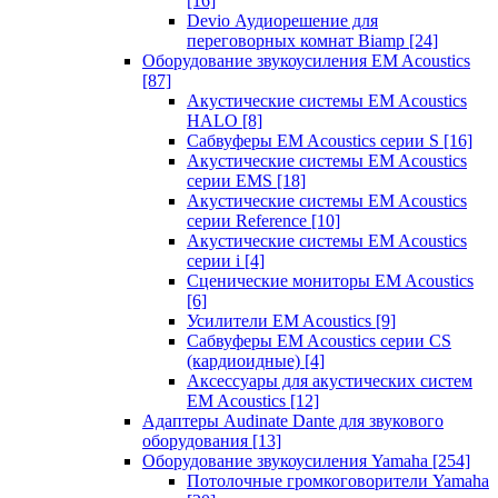
[16]
Devio Аудиорешение для
переговорных комнат Biamp
[24]
Оборудование звукоусиления EM Acoustics
[87]
Акустические системы EM Acoustics
HALO
[8]
Сабвуферы EM Acoustics серии S
[16]
Акустические системы EM Acoustics
серии EMS
[18]
Акустические системы EM Acoustics
серии Reference
[10]
Акустические системы EM Acoustics
серии i
[4]
Сценические мониторы EM Acoustics
[6]
Усилители EM Acoustics
[9]
Сабвуферы EM Acoustics серии CS
(кардиоидные)
[4]
Аксессуары для акустических систем
EM Acoustics
[12]
Адаптеры Audinate Dante для звукового
оборудования
[13]
Оборудование звукоусиления Yamaha
[254]
Потолочные громкоговорители Yamaha