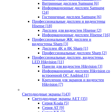
Витринные дисплеи Sumsung
[6]
Информационные дисплеи Samsung
[24]
Гостиничные дисплеи Samsung
[6]
Профессиональные дисплеи и видеостены
Hisense
[18]
Дисплеи для видеостен Hisense
[2]
Информационные дисплеи Hisense
[16]
Профессиональные ЖК дисплеи и
видеостены Sharp
[3]
Дисплеи 4K и 8K Sharp
[1]
Профессиональные дисплеи Sharp
[2]
Профессиональные дисплеи, видеостены,
LED Hikvision
[11]
Панели для видеостен Hikvision
[3]
Информационные дисплеи Hikvision со
встроенной ОС Andriod
[1]
Крепления для экранов и видеостен
Hikvision
[7]
Светодиодные экраны
[143]
Светодиодные экраны AET
[35]
Cерия Koala
[5]
Серия AT
[9]