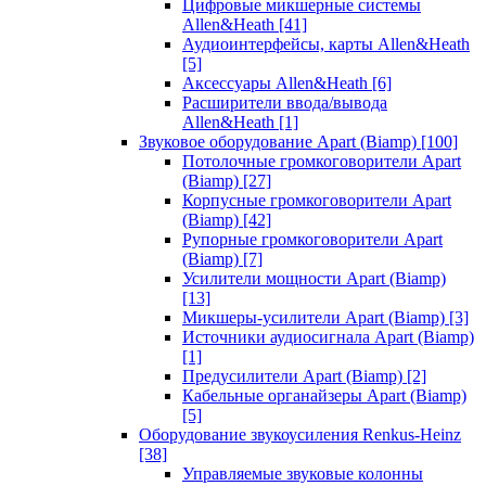
Цифровые микшерные системы
Allen&Heath
[41]
Аудиоинтерфейсы, карты Allen&Heath
[5]
Аксессуары Allen&Heath
[6]
Расширители ввода/вывода
Allen&Heath
[1]
Звуковое оборудование Apart (Biamp)
[100]
Потолочные громкоговорители Apart
(Biamp)
[27]
Корпусные громкоговорители Apart
(Biamp)
[42]
Рупорные громкоговорители Apart
(Biamp)
[7]
Усилители мощности Apart (Biamp)
[13]
Микшеры-усилители Apart (Biamp)
[3]
Источники аудиосигнала Apart (Biamp)
[1]
Предусилители Apart (Biamp)
[2]
Кабельные органайзеры Apart (Biamp)
[5]
Оборудование звукоусиления Renkus-Heinz
[38]
Управляемые звуковые колонны