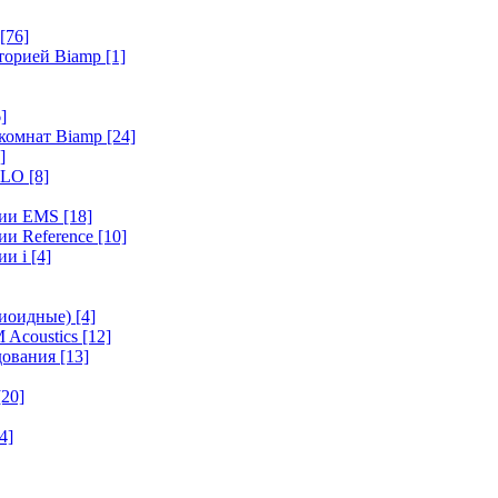
[76]
иторией Biamp
[1]
]
 комнат Biamp
[24]
]
HALO
[8]
ерии EMS
[18]
ии Reference
[10]
ии i
[4]
диоидные)
[4]
 Acoustics
[12]
удования
[13]
[20]
4]