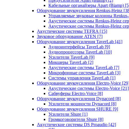
Предусилители Apart (Biamp)
[2]
Кабельные органайзеры Apart (Biamp)
[5
Оборудование звукоусиления Renkus-Heinz
[3
Управляемые звуковые колонны Renkus
Акустические системы Renkus-Heinz с
Акустические системы Renkus-Heinz сер
Акустические системы TEFRA
[15]
Звуковое оборудование ATEN
[7]
Оборудование звукоусиления TaverLab
[41]
Аудиоинтерфейсы TaverLab
[9]
Аудиопроцессоры TaverLab
[10]
Усилители TaverLab
[9]
Микшеры TaverLab
[2]
Акустические системы TaverLab
[7]
Микрофонные системы TaverLab
[3]
Системы управления TaverLab
[1]
Оборудование звукоусиления Electro-Voice
[29
Акустические системы Electro-Voice
[21]
Сабвуферы Electro-Voice
[8]
Оборудование звукоусиления Dynacord
[8]
Усилители мощности Dynacord
[8]
Оборудование звукоусиления SHURE
[9]
Усилители Shure
[1]
Громкоговорители Shure
[8]
Акустические системы DS Proaudio
[42]