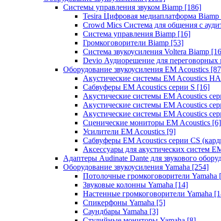
Системы управления звуком Biamp
[186]
Tesira Цифровая медиаплатформа Biamp
Crowd Mics Система для общения с ауд
Система управления Biamp
[16]
Громкоговорители Biamp
[53]
Система звукоусиления Voltera Biamp
[16
Devio Аудиорешение для переговорных
Оборудование звукоусиления EM Acoustics
[87
Акустические системы EM Acoustics 
Сабвуферы EM Acoustics серии S
[16]
Акустические системы EM Acoustics с
Акустические системы EM Acoustics сер
Акустические системы EM Acoustics сер
Сценические мониторы EM Acoustics
[6]
Усилители EM Acoustics
[9]
Сабвуферы EM Acoustics серии CS (кар
Аксессуары для акустических систем EM
Адаптеры Audinate Dante для звукового обор
Оборудование звукоусиления Yamaha
[254]
Потолочные громкоговорители Yamaha
Звуковые колонны Yamaha
[14]
Настенные громкоговорители Yamaha
[1
Спикерфоны Yamaha
[5]
Саундбары Yamaha
[3]
Студийные мониторы Yamaha
[8]