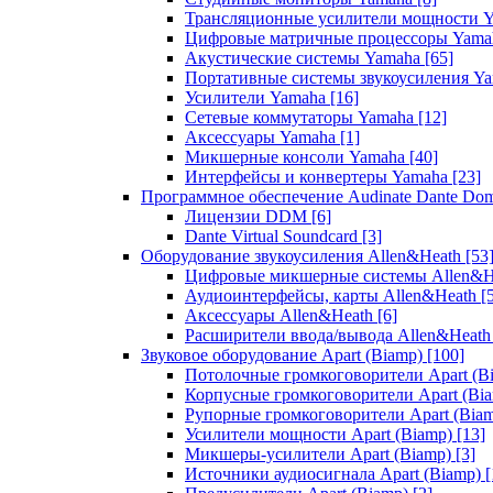
Трансляционные усилители мощности 
Цифровые матричные процессоры Yam
Акустические системы Yamaha
[65]
Портативные системы звукоусиления Y
Усилители Yamaha
[16]
Сетевые коммутаторы Yamaha
[12]
Аксессуары Yamaha
[1]
Микшерные консоли Yamaha
[40]
Интерфейсы и конвертеры Yamaha
[23]
Программное обеспечение Audinate Dante Do
Лицензии DDM
[6]
Dante Virtual Soundcard
[3]
Оборудование звукоусиления Allen&Heath
[53
Цифровые микшерные системы Allen&
Аудиоинтерфейсы, карты Allen&Heath
[
Аксессуары Allen&Heath
[6]
Расширители ввода/вывода Allen&Heat
Звуковое оборудование Apart (Biamp)
[100]
Потолочные громкоговорители Apart (B
Корпусные громкоговорители Apart (Bi
Рупорные громкоговорители Apart (Bia
Усилители мощности Apart (Biamp)
[13]
Микшеры-усилители Apart (Biamp)
[3]
Источники аудиосигнала Apart (Biamp)
[