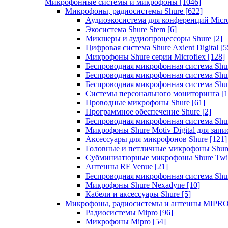
Микрофонные системы и микрофоны
[1046]
Микрофоны, радиосистемы Shure
[622]
Аудиоэкосистема для конференций Micro
Экосистема Shure Stem
[6]
Микшеры и аудиопроцессоры Shure
[2]
Цифровая система Shure Axient Digital
[5
Микрофоны Shure серии Microflex
[128]
Беспроводная микрофонная система Sh
Беспроводная микрофонная система Sh
Беспроводная микрофонная система Sh
Системы персонального мониторинга
[1
Проводные микрофоны Shure
[61]
Программное обеспечение Shure
[2]
Беспроводная микрофонная система Sh
Микрофоны Shure Motiv Digital для зап
Аксессуары для микрофонов Shure
[121]
Головные и петличные микрофоны Shur
Субминиатюрные микрофоны Shure Twi
Антенны RF Venue
[21]
Беспроводная микрофонная система S
Микрофоны Shure Nexadyne
[10]
Кабели и аксессуары Shure
[5]
Микрофоны, радиосистемы и антенны MIPR
Радиосистемы Mipro
[96]
Микрофоны Mipro
[54]