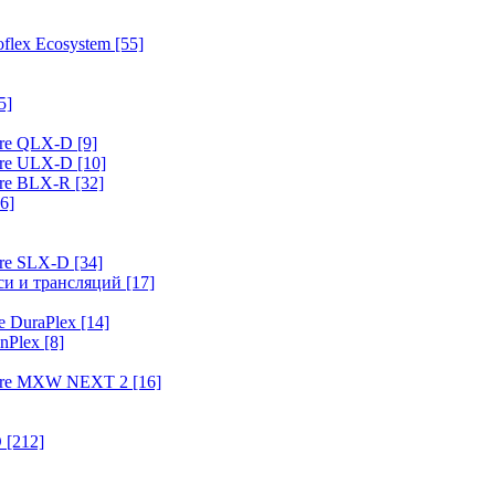
flex Ecosystem
[55]
5]
ure QLX-D
[9]
ure ULX-D
[10]
ure BLX-R
[32]
6]
ure SLX-D
[34]
иси и трансляций
[17]
e DuraPlex
[14]
nPlex
[8]
hure MXW NEXT 2
[16]
O
[212]