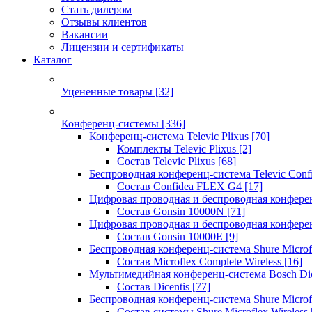
Стать дилером
Отзывы клиентов
Вакансии
Лицензии и сертификаты
Каталог
Уцененные товары
[32]
Конференц-системы
[336]
Конференц-система Televic Plixus
[70]
Комплекты Televic Plixus
[2]
Состав Televic Plixus
[68]
Беспроводная конференц-система Televic Con
Состав Confidea FLEX G4
[17]
Цифровая проводная и беспроводная конфере
Состав Gonsin 10000N
[71]
Цифровая проводная и беспроводная конфере
Состав Gonsin 10000E
[9]
Беспроводная конференц-система Shure Microfl
Состав Microflex Complete Wireless
[16]
Мультимедийная конференц-система Bosch Dic
Состав Dicentis
[77]
Беспроводная конференц-система Shure Microfl
Состав системы Shure Microflex Wireless