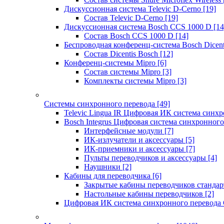
Дискуссионная система Televic D-Cerno
[19]
Состав Televic D-Cerno
[19]
Дискуссионная система Bosch CCS 1000 D
[14
Состав Bosch CCS 1000 D
[14]
Беспроводная конференц-система Bosch Dicen
Состав Dicentis Bosch
[12]
Конференц-системы Mipro
[6]
Состав системы Mipro
[3]
Комплекты системы Mipro
[3]
Системы синхронного перевода
[49]
Televic Lingua IR Цифровая ИК система синхр
Bosch Integrus Цифровая система синхронного
Интерфейсные модули
[7]
ИК-излучатели и аксессуары
[5]
ИК-приемники и аксессуары
[7]
Пульты переводчиков и аксессуары
[4]
Наушники
[2]
Кабины для переводчика
[6]
Закрытые кабины переводчиков стандар
Настольные кабины переводчиков
[2]
Цифровая ИК система синхронного перевода