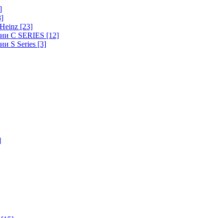
]
8]
-Heinz
[23]
ерии C SERIES
[12]
ии S Series
[3]
]