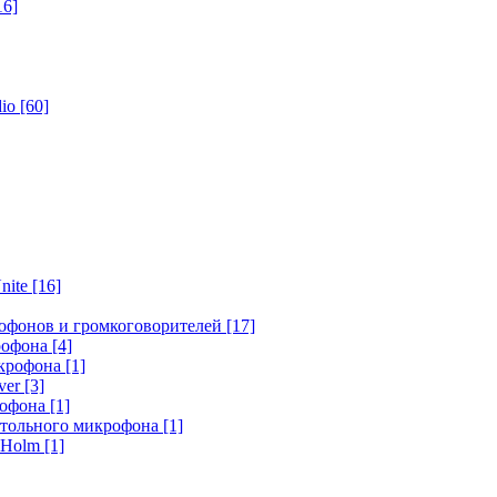
16]
dio
[60]
nite
[16]
офонов и громкоговорителей
[17]
крофона
[4]
икрофона
[1]
ver
[3]
рофона
[1]
стольного микрофона
[1]
r Holm
[1]