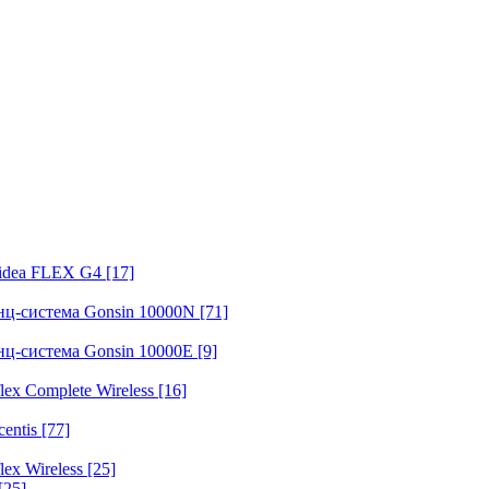
fidea FLEX G4
[17]
нц-система Gonsin 10000N
[71]
нц-система Gonsin 10000E
[9]
ex Complete Wireless
[16]
entis
[77]
ex Wireless
[25]
[25]