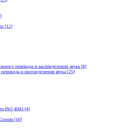
]
tis
[12]
онного перевода и распределения звука
[8]
 перевода и распределения звука
[25]
та ISO 4043
[4]
 Gonsin
[10]