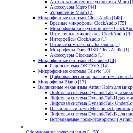
Антенны и антенные усилители Mipro
[
Аксессуары Mipro
[44]
Управление Mipro
[2]
Микрофонные системы ClockAudio
[148]
Врезные микрофоны ClockAudio
[75]
Микрофоны на «гусиной шее» ClockAu
Потолочные микрофоны ClockAudio
[9]
Интерфейсы ClockAudio
[1]
Готовые комплекты Clockaudio
[1]
Микрофоны Dante/USB ClockAudio
[1]
Аксессуары Clockaudio
[1]
Микрофонные системы «Октава»
[14]
Радиосистемы OKTAVA
[14]
Микрофонные системы Televic
[16]
Цифровая беспроводная система связи U
Микрофоны Biamp
[17]
Выдвижные механизмы Arthur Holm для микр
Лифтовая система DynamicTalk для ми
Лифтовая система DynamicTalkH для м
Лифтовая система DynamicTalk UnderCo
Пассивная система MicConnect для мик
Лифтовая система DynamicTalkB для на
Встраиваемые громкоговорители Arthu
Оборудование звукоусиления
[1150]