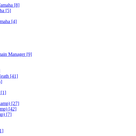
Yamaha
[8]
aha
[5]
amaha
[4]
main Manager
[9]
]
Heath
[41]
5]
h
[1]
iamp)
[27]
amp)
[42]
mp)
[7]
1]