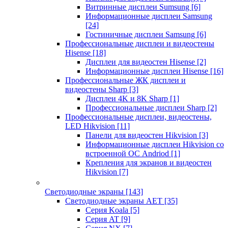
Витринные дисплеи Sumsung
[6]
Информационные дисплеи Samsung
[24]
Гостиничные дисплеи Samsung
[6]
Профессиональные дисплеи и видеостены
Hisense
[18]
Дисплеи для видеостен Hisense
[2]
Информационные дисплеи Hisense
[16]
Профессиональные ЖК дисплеи и
видеостены Sharp
[3]
Дисплеи 4K и 8K Sharp
[1]
Профессиональные дисплеи Sharp
[2]
Профессиональные дисплеи, видеостены,
LED Hikvision
[11]
Панели для видеостен Hikvision
[3]
Информационные дисплеи Hikvision со
встроенной ОС Andriod
[1]
Крепления для экранов и видеостен
Hikvision
[7]
Светодиодные экраны
[143]
Светодиодные экраны AET
[35]
Cерия Koala
[5]
Серия AT
[9]