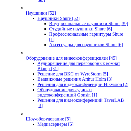
Наушники
[52]
Наушники Shure
[52]
Внутриканальные наушники Shure
[39]
Студийные наушники Shure
[6]
Профессиональные гарнитуры Shure
[1]
Аксессуары для наушников Shure
[6]
Оборудование для видеоконференцсвязи
[45]
Аудиорешение для переговорных комнат
Biamp
[31]
Решение для ВКС от WyreStorm
[5]
Выдвижные решения Arthur Holm
[3]
Решения для видеоконференций Hikvision
[2]
Оборудование для аудио- и
видеоконференций Gonsin
[1]
Решения для видеоконференций TaverLAB
[3]
Шоу-оборудование
[5]
Медиасерверы
[5]