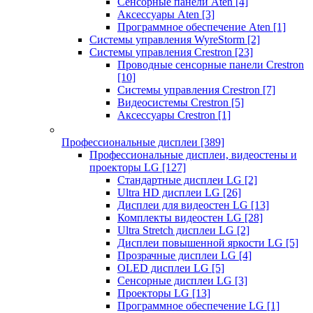
Сенсорные панели Aten
[4]
Аксессуары Aten
[3]
Программное обеспечение Aten
[1]
Системы управления WyreStorm
[2]
Системы управления Crestron
[23]
Проводные сенсорные панели Crestron
[10]
Системы управления Crestron
[7]
Видеосистемы Crestron
[5]
Аксессуары Crestron
[1]
Профессиональные дисплеи
[389]
Профессиональные дисплеи, видеостены и
проекторы LG
[127]
Стандартные дисплеи LG
[2]
Ultra HD дисплеи LG
[26]
Дисплеи для видеостен LG
[13]
Комплекты видеостен LG
[28]
Ultra Stretch дисплеи LG
[2]
Дисплеи повышенной яркости LG
[5]
Прозрачные дисплеи LG
[4]
OLED дисплеи LG
[5]
Сенсорные дисплеи LG
[3]
Проекторы LG
[13]
Программное обеспечение LG
[1]