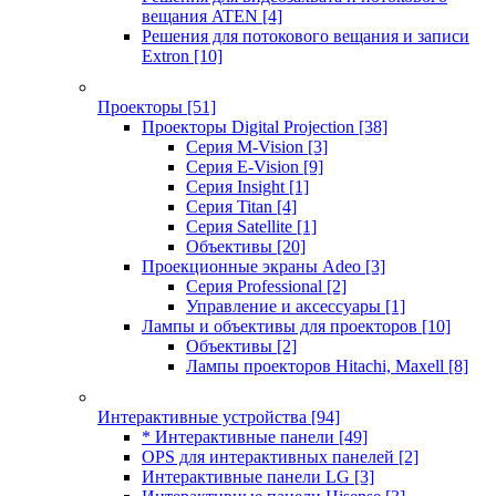
вещания ATEN
[4]
Решения для потокового вещания и записи
Extron
[10]
Проекторы
[51]
Проекторы Digital Projection
[38]
Серия M-Vision
[3]
Серия E-Vision
[9]
Серия Insight
[1]
Серия Titan
[4]
Серия Satellite
[1]
Объективы
[20]
Проекционные экраны Adeo
[3]
Серия Professional
[2]
Управление и аксессуары
[1]
Лампы и объективы для проекторов
[10]
Объективы
[2]
Лампы проекторов Hitachi, Maxell
[8]
Интерактивные устройства
[94]
* Интерактивные панели
[49]
OPS для интерактивных панелей
[2]
Интерактивные панели LG
[3]