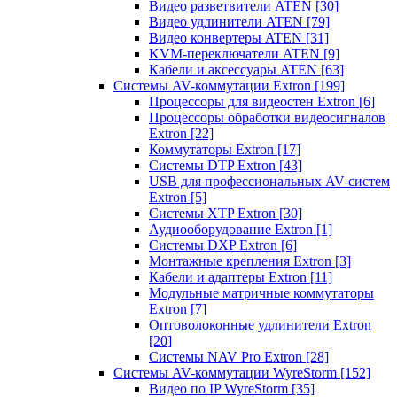
Видео разветвители ATEN
[30]
Видео удлинители ATEN
[79]
Видео конвертеры ATEN
[31]
KVM-переключатели ATEN
[9]
Кабели и аксессуары ATEN
[63]
Системы AV-коммутации Extron
[199]
Процессоры для видеостен Extron
[6]
Процессоры обработки видеосигналов
Extron
[22]
Коммутаторы Extron
[17]
Системы DTP Extron
[43]
USB для профессиональных AV-систем
Extron
[5]
Системы XTP Extron
[30]
Аудиооборудование Extron
[1]
Системы DXP Extron
[6]
Монтажные крепления Extron
[3]
Кабели и адаптеры Extron
[11]
Модульные матричные коммутаторы
Extron
[7]
Оптоволоконные удлинители Extron
[20]
Системы NAV Pro Extron
[28]
Системы AV-коммутации WyreStorm
[152]
Видео по IP WyreStorm
[35]