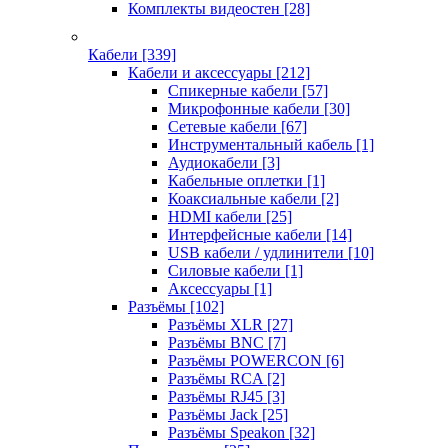
Комплекты видеостен
[28]
Кабели
[339]
Кабели и аксессуары
[212]
Спикерные кабели
[57]
Микрофонные кабели
[30]
Сетевые кабели
[67]
Инструментальный кабель
[1]
Аудиокабели
[3]
Кабельные оплетки
[1]
Коаксиальные кабели
[2]
HDMI кабели
[25]
Интерфейсные кабели
[14]
USB кабели / удлинители
[10]
Силовые кабели
[1]
Аксессуары
[1]
Разъёмы
[102]
Разъёмы XLR
[27]
Разъёмы BNC
[7]
Разъёмы POWERCON
[6]
Разъёмы RCA
[2]
Разъёмы RJ45
[3]
Разъёмы Jack
[25]
Разъёмы Speakon
[32]