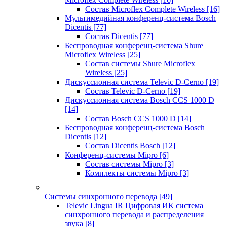
Состав Microflex Complete Wireless
[16]
Мультимедийная конференц-система Bosch
Dicentis
[77]
Состав Dicentis
[77]
Беспроводная конференц-система Shure
Microflex Wireless
[25]
Состав системы Shure Microflex
Wireless
[25]
Дискуссионная система Televic D-Cerno
[19]
Состав Televic D-Cerno
[19]
Дискуссионная система Bosch CCS 1000 D
[14]
Состав Bosch CCS 1000 D
[14]
Беспроводная конференц-система Bosch
Dicentis
[12]
Состав Dicentis Bosch
[12]
Конференц-системы Mipro
[6]
Состав системы Mipro
[3]
Комплекты системы Mipro
[3]
Системы синхронного перевода
[49]
Televic Lingua IR Цифровая ИК система
синхронного перевода и распределения
звука
[8]