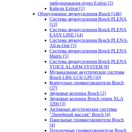
эмбедирования аудио Extron
[2]
Кабели Extron
[1]
Оборудование звукоусиления Bosch
[146]
Система звукоусиления Bosch PLENA
[13]
Система звукоусиления Bosch PLENA
EASY LINE
[14]
Система звукоусиления Bosch PLENA-
All-in-One
[5]
Система звукоусиления Bosch PLENA
Matrix
[5]
Система звукоусиления Bosch PLENA
VOICE ALARM SYSTEM
[8]
Музыкальные акустические системы
Bosch LB6/ LC6/ LP6
[10]
Корпусные громкоговорители Bosch
[37]
Звуковые колонки Bosch
[2]
Звуковые колонки Bosch серии XLA
3200
[3]
Активные акустические системы
"Линейный массив" Bosch
[4]
Панельные громкоговорители Bosch
[4]
Потолочные громкоговорители Bosch