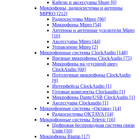
Кабели и аксессуары Shure
[6]
Микрофоны, радиосистемы и антенны
MIPRO
[212]
Радиосистемы Mipro
[96]
Микрофоны Mipro
[54]
Антенны и антенные усилители Mipro
[16]
Аксессуары Mipro
[44]
Управление Mipro
[2]
Микрофонные системы ClockAudio
[148]
Врезные микрофоны ClockAudio
[75]
Микрофоны на «гусиной шее»
ClockAudio
[60]
Потолочные микрофоны ClockAudio
[9]
Интерфейсы ClockAudio
[1]
Готовые комплекты Clockaudio
[1]
Микрофоны Dante/USB ClockAudio
[1]
Аксессуары Clockaudio
[1]
Микрофонные системы «Октава»
[14]
Радиосистемы OKTAVA
[14]
Микрофонные системы Televic
[16]
Цифровая беспроводная система связи
Unite
[16]
Микрофоны Biamp
[17]