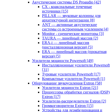
Акустические системы DS Proaudio
[42]
CX - коаксиальные точечные
источники
[15]
PILLAR — звуковые колонны для
архитектурной интеграции
[8]
ANT — активные акустические
системы со встроенным усилением
[4]
Monitor - сценические мониторы
[3]
TAURA — линейный массив
[2]
ERA-i — линейный массив
(инсталляционная версия)
[5]
ERA — линейный массив (прокатная
версия)
[5]
Усилители мощности Powersoft
[49]
Инсталляционные усилители Powersoft
[31]
Туровые усилители Powersoft
[17]
Компактные усилители Powersoft
[1]
Оборудование звукоусиления Extron
[58]
Усилители мощности Extron
[21]
Процессоры обработки сигналов (DSP)
Extron
[17]
Усилители-распределители Extron
[2]
Громкоговорители Extron
[15]
Устройства для деэмбедирования и