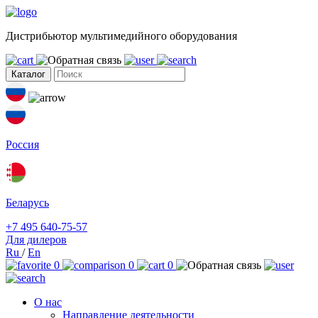
Дистрибьютор мультимедийного оборудования
Каталог
Россия
Беларусь
+7 495 640-75-57
Для дилеров
Ru
/
En
0
0
0
О нас
Направление деятельности