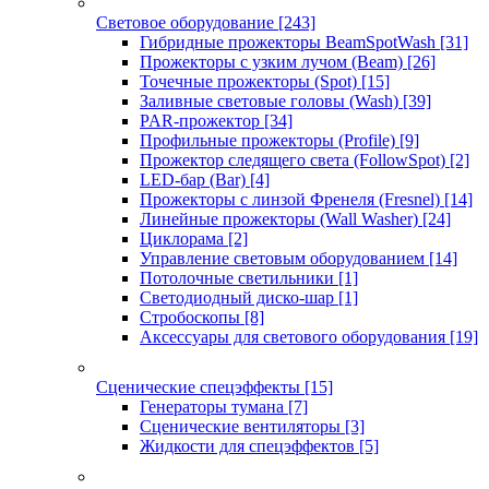
Световое оборудование
[243]
Гибридные прожекторы BeamSpotWash
[31]
Прожекторы с узким лучом (Beam)
[26]
Точечные прожекторы (Spot)
[15]
Заливные световые головы (Wash)
[39]
PAR-прожектор
[34]
Профильные прожекторы (Profile)
[9]
Прожектор следящего света (FollowSpot)
[2]
LED-бар (Bar)
[4]
Прожекторы с линзой Френеля (Fresnel)
[14]
Линейные прожекторы (Wall Washer)
[24]
Циклорама
[2]
Управление световым оборудованием
[14]
Потолочные светильники
[1]
Светодиодный диско-шар
[1]
Стробоскопы
[8]
Аксессуары для светового оборудования
[19]
Сценические спецэффекты
[15]
Генераторы тумана
[7]
Сценические вентиляторы
[3]
Жидкости для спецэффектов
[5]