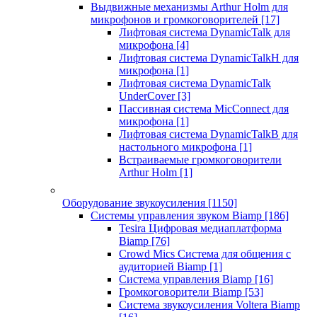
Выдвижные механизмы Arthur Holm для
микрофонов и громкоговорителей
[17]
Лифтовая система DynamicTalk для
микрофона
[4]
Лифтовая система DynamicTalkH для
микрофона
[1]
Лифтовая система DynamicTalk
UnderCover
[3]
Пассивная система MicConnect для
микрофона
[1]
Лифтовая система DynamicTalkB для
настольного микрофона
[1]
Встраиваемые громкоговорители
Arthur Holm
[1]
Оборудование звукоусиления
[1150]
Системы управления звуком Biamp
[186]
Tesira Цифровая медиаплатформа
Biamp
[76]
Crowd Mics Система для общения с
аудиторией Biamp
[1]
Система управления Biamp
[16]
Громкоговорители Biamp
[53]
Система звукоусиления Voltera Biamp