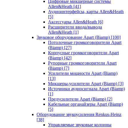
Цифровые микшерные системы
Allen&Heath
[41]
Аудиоинтерфейсы, карты Allen&Heath
[5]
Аксессуары Allen&Heath
[6]
Расширители ввода/вывода
Allen&Heath
[1]
Звуковое оборудование Apart (Biamp)
[100]
Потолочные громкоговорители Apart
(Biamp)
[27]
Корпусные громкоговорители Apart
(Biamp)
[42]
Рупорные громкоговорители Apart
(Biamp)
[7]
Усилители мощности Apart (Biamp)
[13]
Микшеры-усилители Apart (Biamp)
[3]
Источники аудиосигнала Apart (Biamp)
[1]
Предусилители Apart (Biamp)
[2]
Кабельные органайзеры Apart (Biamp)
[5]
Оборудование звукоусиления Renkus-Heinz
[38]
Управляемые звуковые колонны