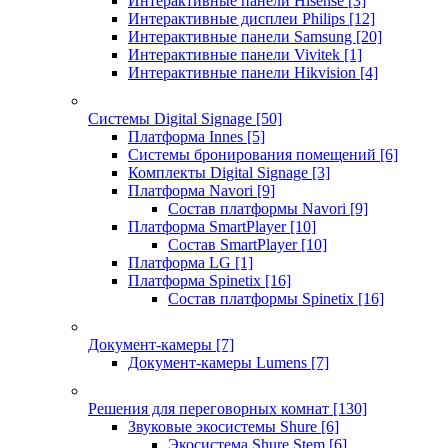
Интерактивные панели Hisense
[3]
Интерактивные дисплеи Philips
[12]
Интерактивные панели Samsung
[20]
Интерактивные панели Vivitek
[1]
Интерактивные панели Hikvision
[4]
Системы Digital Signage
[50]
Платформа Innes
[5]
Системы бронирования помещений
[6]
Комплекты Digital Signage
[3]
Платформа Navori
[9]
Состав платформы Navori
[9]
Платформа SmartPlayer
[10]
Состав SmartPlayer
[10]
Платформа LG
[1]
Платформа Spinetix
[16]
Состав платформы Spinetix
[16]
Документ-камеры
[7]
Документ-камеры Lumens
[7]
Решения для переговорных комнат
[130]
Звуковые экосистемы Shure
[6]
Экосистема Shure Stem
[6]