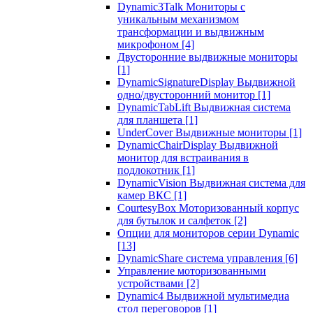
Dynamic3Talk Мониторы с
уникальным механизмом
трансформации и выдвижным
микрофоном
[4]
Двусторонние выдвижные мониторы
[1]
DynamicSignatureDisplay Выдвижной
одно/двусторонний монитор
[1]
DynamicTabLift Выдвижная система
для планшета
[1]
UnderCover Выдвижные мониторы
[1]
DynamicChairDisplay Выдвижной
монитор для встраивания в
подлокотник
[1]
DynamicVision Выдвижная система для
камер ВКС
[1]
CourtesyBox Моторизованный корпус
для бутылок и салфеток
[2]
Опции для мониторов серии Dynamic
[13]
DynamicShare система управления
[6]
Управление моторизованными
устройствами
[2]
Dynamic4 Выдвижной мультимедиа
стол переговоров
[1]