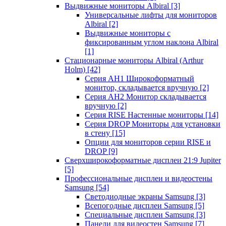
Выдвижные мониторы Albiral
[3]
Универсальные лифты для мониторов
Albiral
[2]
Выдвижные мониторы с
фиксированным углом наклона Albiral
[1]
Стационарные мониторы Albiral (Arthur
Holm)
[42]
Серия AH1 Широкоформатный
монитор, складывается вручную
[2]
Серия AH2 Монитор складывается
вручную
[2]
Серия RISE Настенные мониторы
[14]
Серия DROP Мониторы для установки
в стену
[15]
Опции для мониторов серии RISE и
DROP
[9]
Сверхширокоформатные дисплеи 21:9 Jupiter
[5]
Профессиональные дисплеи и видеостены
Samsung
[54]
Светодиодные экраны Samsung
[3]
Всепогодные дисплеи Samsung
[5]
Специальные дисплеи Samsung
[3]
Панели для видеостен Samsung
[7]