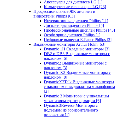
Аксессуары для дисплеев LG
[1]
Коммерческие телевизоры LG
[23]
Профессиональные ЖК дисплеи и
видеостены Philips
[63]
Интерактивные дисплеи Philips
[11]
Дисплеи для видеостен Philips
[5]
Профессиональные дисплеи Philips
[43]
Особо яркие дисплеи Philips
[1]
Цифровые вывески E-Paper Philips
[3]
Выдвижные мониторы Arthur Holm
[63]
Dynamic 1Н Складные мониторы
[3]
DB2 и DB3 Выдвижные мониторы с
наклоном
[6]
Dynamic2 Выдвижные мониторы с
наклоном
[3]
Dynamic X2 Выдвижные мониторы с
наклоном
[8]
DynamicX2Talk Выдвижные мониторы
с наклоном и выдвижным микрофоном
[2]
Dynamic 3 Мониторы с уникальным
механизмом трансформации
[6]
Dynamic3Reverse Мониторы с
подъемом из горизонтального
положения
[1]