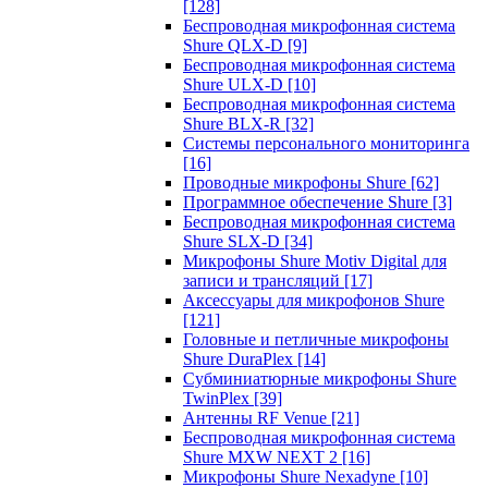
[128]
Беспроводная микрофонная система
Shure QLX-D
[9]
Беспроводная микрофонная система
Shure ULX-D
[10]
Беспроводная микрофонная система
Shure BLX-R
[32]
Системы персонального мониторинга
[16]
Проводные микрофоны Shure
[62]
Программное обеспечение Shure
[3]
Беспроводная микрофонная система
Shure SLX-D
[34]
Микрофоны Shure Motiv Digital для
записи и трансляций
[17]
Аксессуары для микрофонов Shure
[121]
Головные и петличные микрофоны
Shure DuraPlex
[14]
Субминиатюрные микрофоны Shure
TwinPlex
[39]
Антенны RF Venue
[21]
Беспроводная микрофонная система
Shure MXW NEXT 2
[16]
Микрофоны Shure Nexadyne
[10]