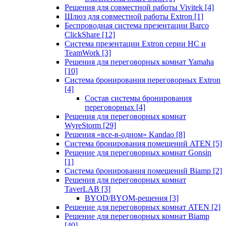
Решения для совместной работы Vivitek
[4]
Шлюз для совместной работы Extron
[1]
Беспроводная система презентации Barco
ClickShare
[12]
Система презентации Extron серии HC и
TeamWork
[3]
Решения для переговорных комнат Yamaha
[10]
Система бронирования переговорных Extron
[4]
Состав системы бронирования
переговорных
[4]
Решения для переговорных комнат
WyreStorm
[29]
Решения «все-в-одном» Kandao
[8]
Система бронирования помещений ATEN
[5]
Решение для переговорных комнат Gonsin
[1]
Система бронирования помещений Biamp
[2]
Решения для переговорных комнат
TaverLAB
[3]
BYOD/BYOM-решения
[3]
Решение для переговорных комнат ATEN
[2]
Решение для переговорных комнат Biamp
[40]