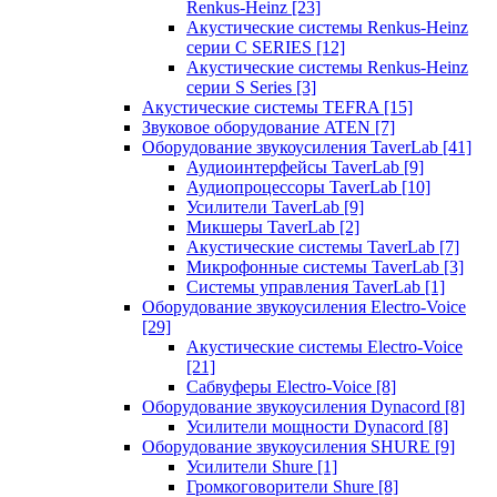
Renkus-Heinz
[23]
Акустические системы Renkus-Heinz
серии C SERIES
[12]
Акустические системы Renkus-Heinz
серии S Series
[3]
Акустические системы TEFRA
[15]
Звуковое оборудование ATEN
[7]
Оборудование звукоусиления TaverLab
[41]
Аудиоинтерфейсы TaverLab
[9]
Аудиопроцессоры TaverLab
[10]
Усилители TaverLab
[9]
Микшеры TaverLab
[2]
Акустические системы TaverLab
[7]
Микрофонные системы TaverLab
[3]
Системы управления TaverLab
[1]
Оборудование звукоусиления Electro-Voice
[29]
Акустические системы Electro-Voice
[21]
Сабвуферы Electro-Voice
[8]
Оборудование звукоусиления Dynacord
[8]
Усилители мощности Dynacord
[8]
Оборудование звукоусиления SHURE
[9]
Усилители Shure
[1]
Громкоговорители Shure
[8]