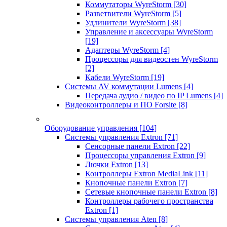
Коммутаторы WyreStorm
[30]
Разветвители WyreStorm
[5]
Удлинители WyreStorm
[38]
Управление и аксессуары WyreStorm
[19]
Адаптеры WyreStorm
[4]
Процессоры для видеостен WyreStorm
[2]
Кабели WyreStorm
[19]
Системы AV коммутации Lumens
[4]
Передача аудио / видео по IP Lumens
[4]
Видеоконтроллеры и ПО Forsite
[8]
Оборудование управления
[104]
Системы управления Extron
[71]
Сенсорные панели Extron
[22]
Процессоры управления Extron
[9]
Лючки Extron
[13]
Контроллеры Extron MediaLink
[11]
Кнопочные панели Extron
[7]
Сетевые кнопочные панели Extron
[8]
Контроллеры рабочего пространства
Extron
[1]
Системы управления Aten
[8]