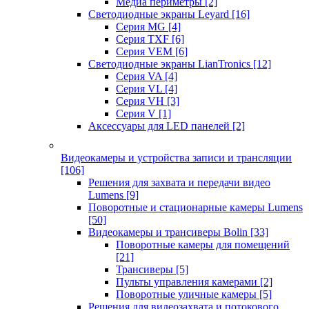
Медиа периметры
[2]
Светодиодные экраны Leyard
[16]
Серия MG
[4]
Серия TXF
[6]
Серия VEM
[6]
Светодиодные экраны LianTronics
[12]
Серия VA
[4]
Серия VL
[4]
Серия VH
[3]
Серия V
[1]
Аксессуары для LED панелей
[2]
Видеокамеры и устройства записи и трансляции
[106]
Решения для захвата и передачи видео
Lumens
[9]
Поворотные и стационарные камеры Lumens
[50]
Видеокамеры и трансиверы Bolin
[33]
Поворотные камеры для помещений
[21]
Трансиверы
[5]
Пульты управления камерами
[2]
Поворотные уличные камеры
[5]
Решения для видеозахвата и потокового