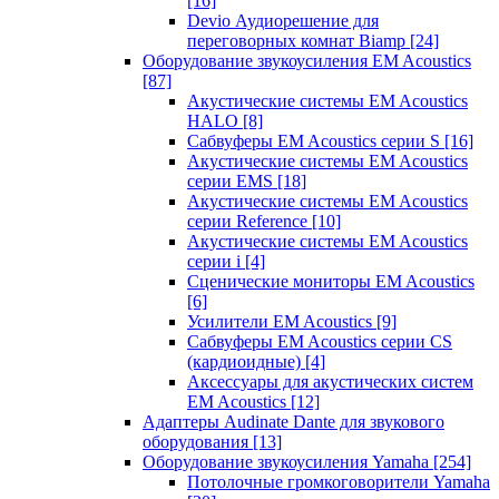
[16]
Devio Аудиорешение для
переговорных комнат Biamp
[24]
Оборудование звукоусиления EM Acoustics
[87]
Акустические системы EM Acoustics
HALO
[8]
Сабвуферы EM Acoustics серии S
[16]
Акустические системы EM Acoustics
серии EMS
[18]
Акустические системы EM Acoustics
серии Reference
[10]
Акустические системы EM Acoustics
серии i
[4]
Сценические мониторы EM Acoustics
[6]
Усилители EM Acoustics
[9]
Сабвуферы EM Acoustics серии CS
(кардиоидные)
[4]
Аксессуары для акустических систем
EM Acoustics
[12]
Адаптеры Audinate Dante для звукового
оборудования
[13]
Оборудование звукоусиления Yamaha
[254]
Потолочные громкоговорители Yamaha