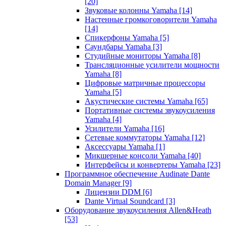
[20]
Звуковые колонны Yamaha
[14]
Настенные громкоговорители Yamaha
[14]
Спикерфоны Yamaha
[5]
Саундбары Yamaha
[3]
Студийные мониторы Yamaha
[8]
Трансляционные усилители мощности
Yamaha
[8]
Цифровые матричные процессоры
Yamaha
[5]
Акустические системы Yamaha
[65]
Портативные системы звукоусиления
Yamaha
[4]
Усилители Yamaha
[16]
Сетевые коммутаторы Yamaha
[12]
Аксессуары Yamaha
[1]
Микшерные консоли Yamaha
[40]
Интерфейсы и конвертеры Yamaha
[23]
Программное обеспечение Audinate Dante
Domain Manager
[9]
Лицензии DDM
[6]
Dante Virtual Soundcard
[3]
Оборудование звукоусиления Allen&Heath
[53]