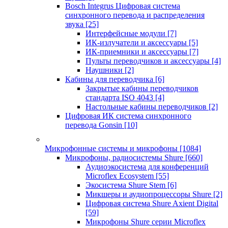
Bosch Integrus Цифровая система
синхронного перевода и распределения
звука
[25]
Интерфейсные модули
[7]
ИК-излучатели и аксессуары
[5]
ИК-приемники и аксессуары
[7]
Пульты переводчиков и аксессуары
[4]
Наушники
[2]
Кабины для переводчика
[6]
Закрытые кабины переводчиков
стандарта ISO 4043
[4]
Настольные кабины переводчиков
[2]
Цифровая ИК система синхронного
перевода Gonsin
[10]
Микрофонные системы и микрофоны
[1084]
Микрофоны, радиосистемы Shure
[660]
Аудиоэкосистема для конференций
Microflex Ecosystem
[55]
Экосистема Shure Stem
[6]
Микшеры и аудиопроцессоры Shure
[2]
Цифровая система Shure Axient Digital
[59]
Микрофоны Shure серии Microflex