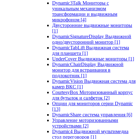
Dynamic3Talk Мониторы с
уникальным механизмом
трансформации и выдвижным
микрофоном
[4]
Двусторонние выдвижные мониторы
[1]
DynamicSignatureDisplay Выдвижной
одно/двусторонний монитор
[1]
DynamicTabLift Выдвижная система
для планшета
[1]
UnderCover Выдвижные мониторы
[1]
DynamicChairDisplay Выдвижной
монитор для встраивания в
подлокотник
[1]
DynamicVision Выдвижная система для
камер ВКС
[1]
CourtesyBox Моторизованный корпус
для бутылок и салфеток
[2]
Опции для мониторов серии Dynamic
[13]
DynamicShare система управления
[6]
Управление моторизованными
устройствами
[2]
Dynamic4 Выдвижной мультимедиа
стол переговоров
[1]