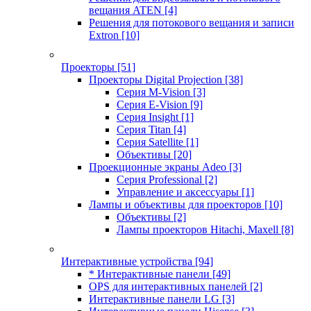
вещания ATEN
[4]
Решения для потокового вещания и записи
Extron
[10]
Проекторы
[51]
Проекторы Digital Projection
[38]
Серия M-Vision
[3]
Серия E-Vision
[9]
Серия Insight
[1]
Серия Titan
[4]
Серия Satellite
[1]
Объективы
[20]
Проекционные экраны Adeo
[3]
Серия Professional
[2]
Управление и аксессуары
[1]
Лампы и объективы для проекторов
[10]
Объективы
[2]
Лампы проекторов Hitachi, Maxell
[8]
Интерактивные устройства
[94]
* Интерактивные панели
[49]
OPS для интерактивных панелей
[2]
Интерактивные панели LG
[3]