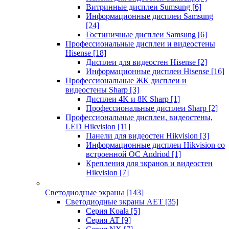
Витринные дисплеи Sumsung
[6]
Информационные дисплеи Samsung
[24]
Гостиничные дисплеи Samsung
[6]
Профессиональные дисплеи и видеостены
Hisense
[18]
Дисплеи для видеостен Hisense
[2]
Информационные дисплеи Hisense
[16]
Профессиональные ЖК дисплеи и
видеостены Sharp
[3]
Дисплеи 4K и 8K Sharp
[1]
Профессиональные дисплеи Sharp
[2]
Профессиональные дисплеи, видеостены,
LED Hikvision
[11]
Панели для видеостен Hikvision
[3]
Информационные дисплеи Hikvision со
встроенной ОС Andriod
[1]
Крепления для экранов и видеостен
Hikvision
[7]
Светодиодные экраны
[143]
Светодиодные экраны AET
[35]
Cерия Koala
[5]
Серия AT
[9]