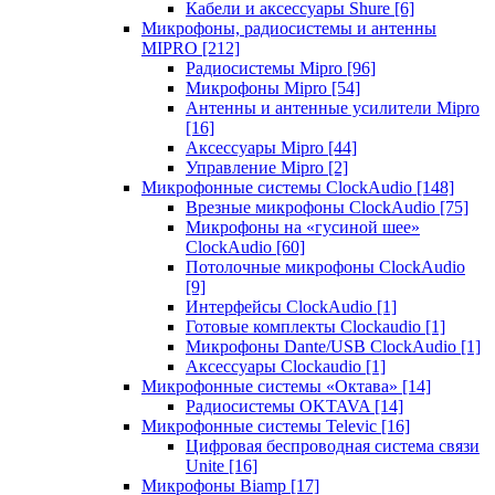
Кабели и аксессуары Shure
[6]
Микрофоны, радиосистемы и антенны
MIPRO
[212]
Радиосистемы Mipro
[96]
Микрофоны Mipro
[54]
Антенны и антенные усилители Mipro
[16]
Аксессуары Mipro
[44]
Управление Mipro
[2]
Микрофонные системы ClockAudio
[148]
Врезные микрофоны ClockAudio
[75]
Микрофоны на «гусиной шее»
ClockAudio
[60]
Потолочные микрофоны ClockAudio
[9]
Интерфейсы ClockAudio
[1]
Готовые комплекты Clockaudio
[1]
Микрофоны Dante/USB ClockAudio
[1]
Аксессуары Clockaudio
[1]
Микрофонные системы «Октава»
[14]
Радиосистемы OKTAVA
[14]
Микрофонные системы Televic
[16]
Цифровая беспроводная система связи
Unite
[16]
Микрофоны Biamp
[17]