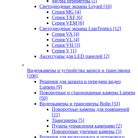
Медиа периметры
[2]
Светодиодные экраны Leyard
[16]
Серия MG
[4]
Серия TXF
[6]
Серия VEM
[6]
Светодиодные экраны LianTronics
[12]
Серия VA
[4]
Серия VL
[4]
Серия VH
[3]
Серия V
[1]
Аксессуары для LED панелей
[2]
Видеокамеры и устройства записи и трансляции
[106]
Решения для захвата и передачи видео
Lumens
[9]
Поворотные и стационарные камеры Lumens
[50]
Видеокамеры и трансиверы Bolin
[33]
Поворотные камеры для помещений
[21]
Трансиверы
[5]
Пульты управления камерами
[2]
Поворотные уличные камеры
[5]
Решения для видеозахвата и потокового