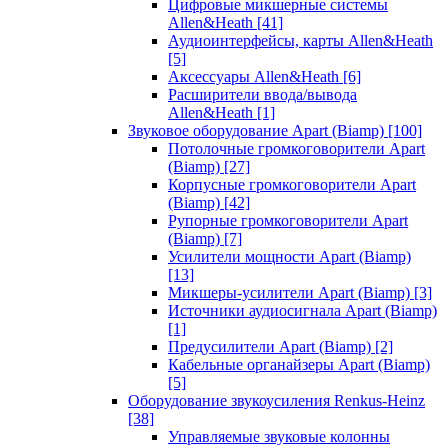
Цифровые микшерные системы
Allen&Heath
[41]
Аудиоинтерфейсы, карты Allen&Heath
[5]
Аксессуары Allen&Heath
[6]
Расширители ввода/вывода
Allen&Heath
[1]
Звуковое оборудование Apart (Biamp)
[100]
Потолочные громкоговорители Apart
(Biamp)
[27]
Корпусные громкоговорители Apart
(Biamp)
[42]
Рупорные громкоговорители Apart
(Biamp)
[7]
Усилители мощности Apart (Biamp)
[13]
Микшеры-усилители Apart (Biamp)
[3]
Источники аудиосигнала Apart (Biamp)
[1]
Предусилители Apart (Biamp)
[2]
Кабельные органайзеры Apart (Biamp)
[5]
Оборудование звукоусиления Renkus-Heinz
[38]
Управляемые звуковые колонны