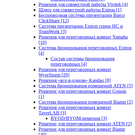
Решения для совместной работы Vivitek
[4]
Шлюз для совместной работы Extron
[1]
Беспроводная система презентации Barco
ClickShare
[12]
Система презентации Extron серии HC и
TeamWork
[3]
Решения для переговорных комнат Yamaha
[10]
Система бронирования переговорных Extron
[4]
Состав системы бронирования
переговорных
[4]
Решения для переговорных комнат
WyreStorm
[29]
Решения «все-в-одном» Kandao
[8]
Система бронирования помещений ATEN
[5]
Решение для переговорных комнат Gonsin
[1]
Система бронирования помещений Biamp
[2]
Решения для переговорных комнат
TaverLAB
[3]
BYOD/BYOM-решения
[3]
Решение для переговорных комнат ATEN
[2]
Решение для переговорных комнат Biamp
[40]