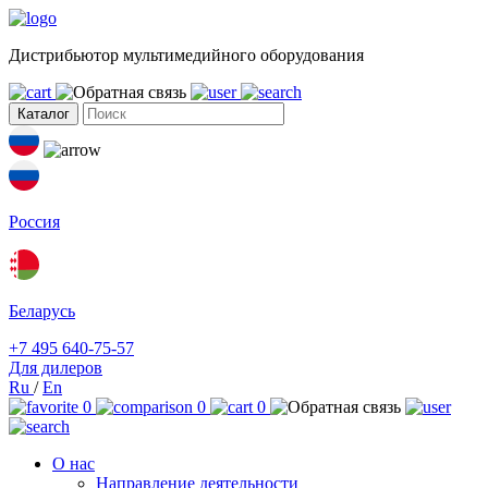
Дистрибьютор мультимедийного оборудования
Каталог
Россия
Беларусь
+7 495 640-75-57
Для дилеров
Ru
/
En
0
0
0
О нас
Направление деятельности