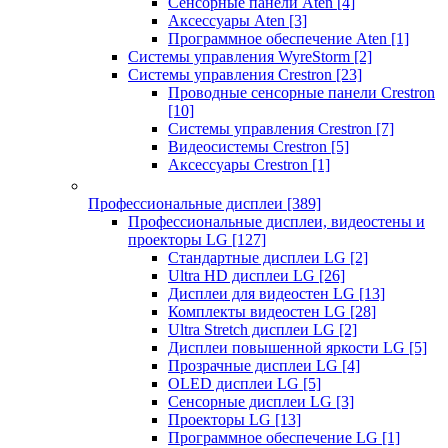
Сенсорные панели Aten
[4]
Аксессуары Aten
[3]
Программное обеспечение Aten
[1]
Системы управления WyreStorm
[2]
Системы управления Crestron
[23]
Проводные сенсорные панели Crestron
[10]
Системы управления Crestron
[7]
Видеосистемы Crestron
[5]
Аксессуары Crestron
[1]
Профессиональные дисплеи
[389]
Профессиональные дисплеи, видеостены и
проекторы LG
[127]
Стандартные дисплеи LG
[2]
Ultra HD дисплеи LG
[26]
Дисплеи для видеостен LG
[13]
Комплекты видеостен LG
[28]
Ultra Stretch дисплеи LG
[2]
Дисплеи повышенной яркости LG
[5]
Прозрачные дисплеи LG
[4]
OLED дисплеи LG
[5]
Сенсорные дисплеи LG
[3]
Проекторы LG
[13]
Программное обеспечение LG
[1]