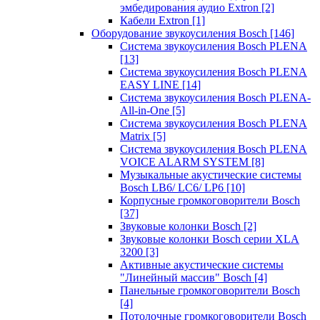
эмбедирования аудио Extron
[2]
Кабели Extron
[1]
Оборудование звукоусиления Bosch
[146]
Система звукоусиления Bosch PLENA
[13]
Система звукоусиления Bosch PLENA
EASY LINE
[14]
Система звукоусиления Bosch PLENA-
All-in-One
[5]
Система звукоусиления Bosch PLENA
Matrix
[5]
Система звукоусиления Bosch PLENA
VOICE ALARM SYSTEM
[8]
Музыкальные акустические системы
Bosch LB6/ LC6/ LP6
[10]
Корпусные громкоговорители Bosch
[37]
Звуковые колонки Bosch
[2]
Звуковые колонки Bosch серии XLA
3200
[3]
Активные акустические системы
"Линейный массив" Bosch
[4]
Панельные громкоговорители Bosch
[4]
Потолочные громкоговорители Bosch