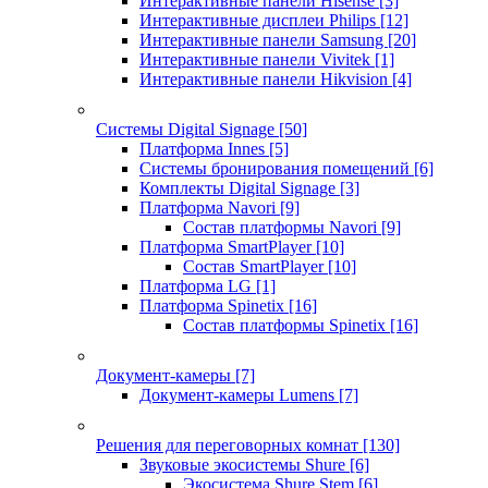
Интерактивные панели Hisense
[3]
Интерактивные дисплеи Philips
[12]
Интерактивные панели Samsung
[20]
Интерактивные панели Vivitek
[1]
Интерактивные панели Hikvision
[4]
Системы Digital Signage
[50]
Платформа Innes
[5]
Системы бронирования помещений
[6]
Комплекты Digital Signage
[3]
Платформа Navori
[9]
Состав платформы Navori
[9]
Платформа SmartPlayer
[10]
Состав SmartPlayer
[10]
Платформа LG
[1]
Платформа Spinetix
[16]
Состав платформы Spinetix
[16]
Документ-камеры
[7]
Документ-камеры Lumens
[7]
Решения для переговорных комнат
[130]
Звуковые экосистемы Shure
[6]
Экосистема Shure Stem
[6]