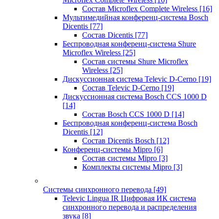
Состав Microflex Complete Wireless
[16]
Мультимедийная конференц-система Bosch
Dicentis
[77]
Состав Dicentis
[77]
Беспроводная конференц-система Shure
Microflex Wireless
[25]
Состав системы Shure Microflex
Wireless
[25]
Дискуссионная система Televic D-Cerno
[19]
Состав Televic D-Cerno
[19]
Дискуссионная система Bosch CCS 1000 D
[14]
Состав Bosch CCS 1000 D
[14]
Беспроводная конференц-система Bosch
Dicentis
[12]
Состав Dicentis Bosch
[12]
Конференц-системы Mipro
[6]
Состав системы Mipro
[3]
Комплекты системы Mipro
[3]
Системы синхронного перевода
[49]
Televic Lingua IR Цифровая ИК система
синхронного перевода и распределения
звука
[8]