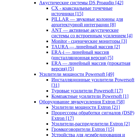
Акустические системы DS Proaudio
[42]
CX - коаксиальные точечные
источники
[15]
PILLAR — звуковые колонны для
архитектурной интеграции
[8]
ANT — активные акустические
системы со встроенным усилением
[4]
Monitor - сценические мониторы
[3]
TAURA — линейный массив
[2]
ERA-i — линейный массив
(инсталляционная версия)
[5]
ERA — линейный массив (прокатная
версия)
[5]
Усилители мощности Powersoft
[49]
Инсталляционные усилители Powersoft
[31]
Туровые усилители Powersoft
[17]
Компактные усилители Powersoft
[1]
Оборудование звукоусиления Extron
[58]
Усилители мощности Extron
[21]
Процессоры обработки сигналов (DSP)
Extron
[17]
Усилители-распределители Extron
[2]
Громкоговорители Extron
[15]
Устройства для деэмбедирования и