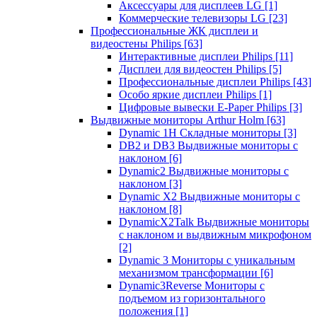
Аксессуары для дисплеев LG
[1]
Коммерческие телевизоры LG
[23]
Профессиональные ЖК дисплеи и
видеостены Philips
[63]
Интерактивные дисплеи Philips
[11]
Дисплеи для видеостен Philips
[5]
Профессиональные дисплеи Philips
[43]
Особо яркие дисплеи Philips
[1]
Цифровые вывески E-Paper Philips
[3]
Выдвижные мониторы Arthur Holm
[63]
Dynamic 1Н Складные мониторы
[3]
DB2 и DB3 Выдвижные мониторы с
наклоном
[6]
Dynamic2 Выдвижные мониторы с
наклоном
[3]
Dynamic X2 Выдвижные мониторы с
наклоном
[8]
DynamicX2Talk Выдвижные мониторы
с наклоном и выдвижным микрофоном
[2]
Dynamic 3 Мониторы с уникальным
механизмом трансформации
[6]
Dynamic3Reverse Мониторы с
подъемом из горизонтального
положения
[1]