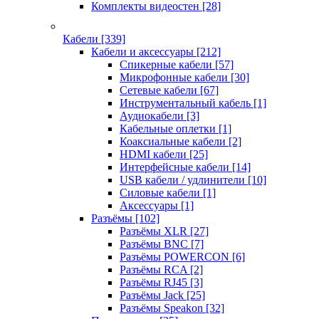
Комплекты видеостен
[28]
Кабели
[339]
Кабели и аксессуары
[212]
Спикерные кабели
[57]
Микрофонные кабели
[30]
Сетевые кабели
[67]
Инструментальный кабель
[1]
Аудиокабели
[3]
Кабельные оплетки
[1]
Коаксиальные кабели
[2]
HDMI кабели
[25]
Интерфейсные кабели
[14]
USB кабели / удлинители
[10]
Силовые кабели
[1]
Аксессуары
[1]
Разъёмы
[102]
Разъёмы XLR
[27]
Разъёмы BNC
[7]
Разъёмы POWERCON
[6]
Разъёмы RCA
[2]
Разъёмы RJ45
[3]
Разъёмы Jack
[25]
Разъёмы Speakon
[32]