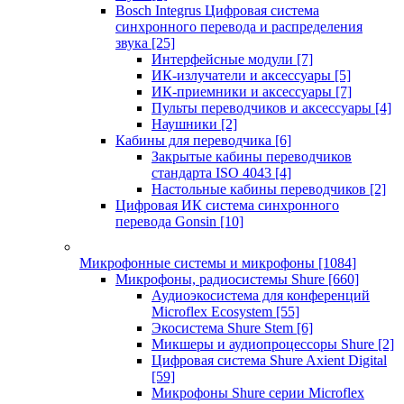
Bosch Integrus Цифровая система
синхронного перевода и распределения
звука
[25]
Интерфейсные модули
[7]
ИК-излучатели и аксессуары
[5]
ИК-приемники и аксессуары
[7]
Пульты переводчиков и аксессуары
[4]
Наушники
[2]
Кабины для переводчика
[6]
Закрытые кабины переводчиков
стандарта ISO 4043
[4]
Настольные кабины переводчиков
[2]
Цифровая ИК система синхронного
перевода Gonsin
[10]
Микрофонные системы и микрофоны
[1084]
Микрофоны, радиосистемы Shure
[660]
Аудиоэкосистема для конференций
Microflex Ecosystem
[55]
Экосистема Shure Stem
[6]
Микшеры и аудиопроцессоры Shure
[2]
Цифровая система Shure Axient Digital
[59]
Микрофоны Shure серии Microflex