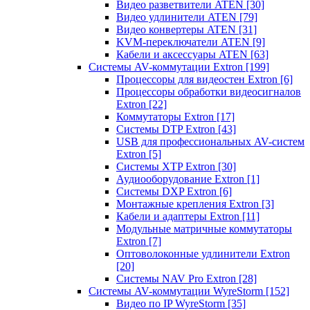
Видео разветвители ATEN
[30]
Видео удлинители ATEN
[79]
Видео конвертеры ATEN
[31]
KVM-переключатели ATEN
[9]
Кабели и аксессуары ATEN
[63]
Системы AV-коммутации Extron
[199]
Процессоры для видеостен Extron
[6]
Процессоры обработки видеосигналов
Extron
[22]
Коммутаторы Extron
[17]
Системы DTP Extron
[43]
USB для профессиональных AV-систем
Extron
[5]
Системы XTP Extron
[30]
Аудиооборудование Extron
[1]
Системы DXP Extron
[6]
Монтажные крепления Extron
[3]
Кабели и адаптеры Extron
[11]
Модульные матричные коммутаторы
Extron
[7]
Оптоволоконные удлинители Extron
[20]
Системы NAV Pro Extron
[28]
Системы AV-коммутации WyreStorm
[152]
Видео по IP WyreStorm
[35]