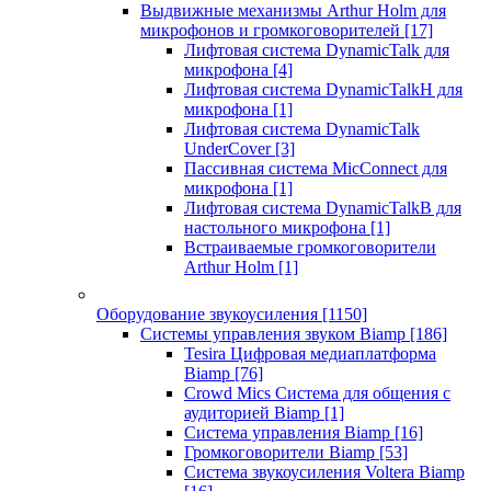
Выдвижные механизмы Arthur Holm для
микрофонов и громкоговорителей
[17]
Лифтовая система DynamicTalk для
микрофона
[4]
Лифтовая система DynamicTalkH для
микрофона
[1]
Лифтовая система DynamicTalk
UnderCover
[3]
Пассивная система MicConnect для
микрофона
[1]
Лифтовая система DynamicTalkB для
настольного микрофона
[1]
Встраиваемые громкоговорители
Arthur Holm
[1]
Оборудование звукоусиления
[1150]
Системы управления звуком Biamp
[186]
Tesira Цифровая медиаплатформа
Biamp
[76]
Crowd Mics Система для общения с
аудиторией Biamp
[1]
Система управления Biamp
[16]
Громкоговорители Biamp
[53]
Система звукоусиления Voltera Biamp