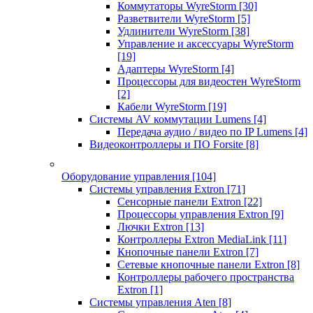
Коммутаторы WyreStorm
[30]
Разветвители WyreStorm
[5]
Удлинители WyreStorm
[38]
Управление и аксессуары WyreStorm
[19]
Адаптеры WyreStorm
[4]
Процессоры для видеостен WyreStorm
[2]
Кабели WyreStorm
[19]
Системы AV коммутации Lumens
[4]
Передача аудио / видео по IP Lumens
[4]
Видеоконтроллеры и ПО Forsite
[8]
Оборудование управления
[104]
Системы управления Extron
[71]
Сенсорные панели Extron
[22]
Процессоры управления Extron
[9]
Лючки Extron
[13]
Контроллеры Extron MediaLink
[11]
Кнопочные панели Extron
[7]
Сетевые кнопочные панели Extron
[8]
Контроллеры рабочего пространства
Extron
[1]
Системы управления Aten
[8]