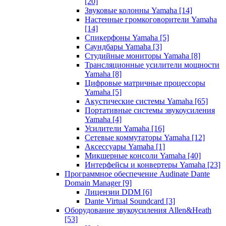
[20]
Звуковые колонны Yamaha
[14]
Настенные громкоговорители Yamaha
[14]
Спикерфоны Yamaha
[5]
Саундбары Yamaha
[3]
Студийные мониторы Yamaha
[8]
Трансляционные усилители мощности
Yamaha
[8]
Цифровые матричные процессоры
Yamaha
[5]
Акустические системы Yamaha
[65]
Портативные системы звукоусиления
Yamaha
[4]
Усилители Yamaha
[16]
Сетевые коммутаторы Yamaha
[12]
Аксессуары Yamaha
[1]
Микшерные консоли Yamaha
[40]
Интерфейсы и конвертеры Yamaha
[23]
Программное обеспечение Audinate Dante
Domain Manager
[9]
Лицензии DDM
[6]
Dante Virtual Soundcard
[3]
Оборудование звукоусиления Allen&Heath
[53]