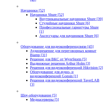
Наушники
[52]
Наушники Shure
[52]
Внутриканальные наушники Shure
[39]
Студийные наушники Shure
[6]
Профессиональные гарнитуры Shure
[1]
Аксессуары для наушников Shure
[6]
Оборудование для видеоконференцсвязи
[45]
Аудиорешение для переговорных комнат
Biamp
[31]
Решение для ВКС от WyreStorm
[5]
Выдвижные решения Arthur Holm
[3]
Решения для видеоконференций Hikvision
[2]
Оборудование для аудио- и
видеоконференций Gonsin
[1]
Решения для видеоконференций TaverLAB
[3]
Шоу-оборудование
[5]
Медиасерверы
[5]