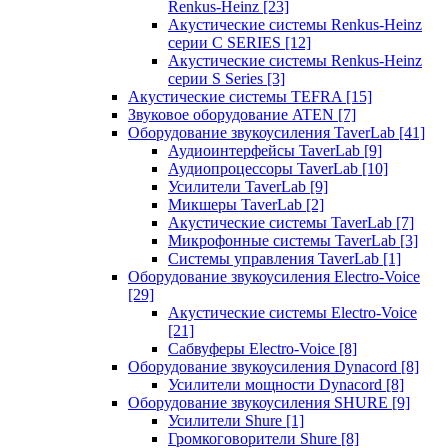
Renkus-Heinz
[23]
Акустические системы Renkus-Heinz
серии C SERIES
[12]
Акустические системы Renkus-Heinz
серии S Series
[3]
Акустические системы TEFRA
[15]
Звуковое оборудование ATEN
[7]
Оборудование звукоусиления TaverLab
[41]
Аудиоинтерфейсы TaverLab
[9]
Аудиопроцессоры TaverLab
[10]
Усилители TaverLab
[9]
Микшеры TaverLab
[2]
Акустические системы TaverLab
[7]
Микрофонные системы TaverLab
[3]
Системы управления TaverLab
[1]
Оборудование звукоусиления Electro-Voice
[29]
Акустические системы Electro-Voice
[21]
Сабвуферы Electro-Voice
[8]
Оборудование звукоусиления Dynacord
[8]
Усилители мощности Dynacord
[8]
Оборудование звукоусиления SHURE
[9]
Усилители Shure
[1]
Громкоговорители Shure
[8]