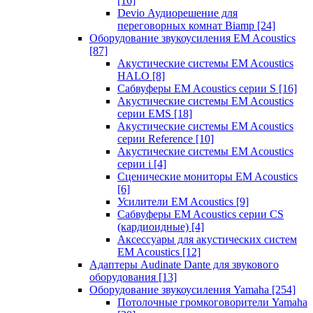
[16]
Devio Аудиорешение для
переговорных комнат Biamp
[24]
Оборудование звукоусиления EM Acoustics
[87]
Акустические системы EM Acoustics
HALO
[8]
Сабвуферы EM Acoustics серии S
[16]
Акустические системы EM Acoustics
серии EMS
[18]
Акустические системы EM Acoustics
серии Reference
[10]
Акустические системы EM Acoustics
серии i
[4]
Сценические мониторы EM Acoustics
[6]
Усилители EM Acoustics
[9]
Сабвуферы EM Acoustics серии CS
(кардиоидные)
[4]
Аксессуары для акустических систем
EM Acoustics
[12]
Адаптеры Audinate Dante для звукового
оборудования
[13]
Оборудование звукоусиления Yamaha
[254]
Потолочные громкоговорители Yamaha