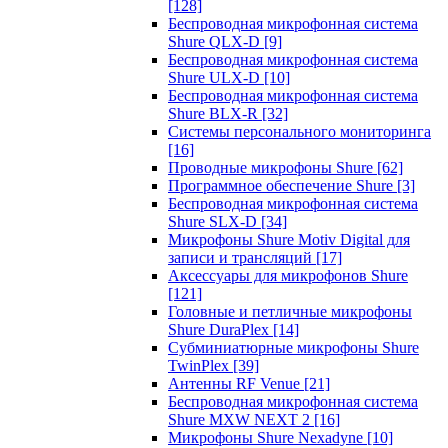
[128]
Беспроводная микрофонная система
Shure QLX-D
[9]
Беспроводная микрофонная система
Shure ULX-D
[10]
Беспроводная микрофонная система
Shure BLX-R
[32]
Системы персонального мониторинга
[16]
Проводные микрофоны Shure
[62]
Программное обеспечение Shure
[3]
Беспроводная микрофонная система
Shure SLX-D
[34]
Микрофоны Shure Motiv Digital для
записи и трансляций
[17]
Аксессуары для микрофонов Shure
[121]
Головные и петличные микрофоны
Shure DuraPlex
[14]
Субминиатюрные микрофоны Shure
TwinPlex
[39]
Антенны RF Venue
[21]
Беспроводная микрофонная система
Shure MXW NEXT 2
[16]
Микрофоны Shure Nexadyne
[10]