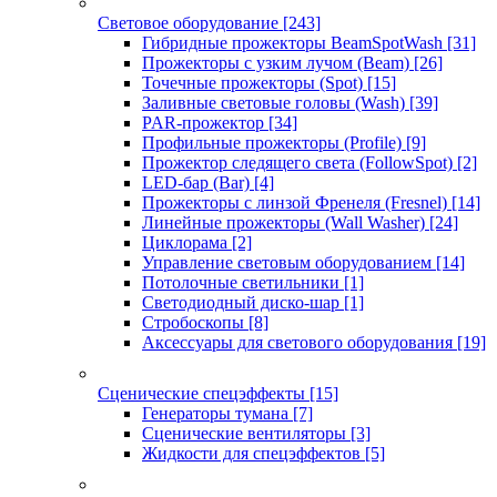
Световое оборудование
[243]
Гибридные прожекторы BeamSpotWash
[31]
Прожекторы с узким лучом (Beam)
[26]
Точечные прожекторы (Spot)
[15]
Заливные световые головы (Wash)
[39]
PAR-прожектор
[34]
Профильные прожекторы (Profile)
[9]
Прожектор следящего света (FollowSpot)
[2]
LED-бар (Bar)
[4]
Прожекторы с линзой Френеля (Fresnel)
[14]
Линейные прожекторы (Wall Washer)
[24]
Циклорама
[2]
Управление световым оборудованием
[14]
Потолочные светильники
[1]
Светодиодный диско-шар
[1]
Стробоскопы
[8]
Аксессуары для светового оборудования
[19]
Сценические спецэффекты
[15]
Генераторы тумана
[7]
Сценические вентиляторы
[3]
Жидкости для спецэффектов
[5]