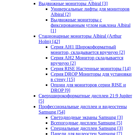
Выдвижные мониторы Albiral
[3]
Универсальные лифты для мониторов
Albiral
[2]
Выдвижные мониторы с
фиксированным углом наклона Albiral
[1]
Стационарные мониторы Albiral (Arthur
Holm)
[42]
Серия AH1 Широкоформатный
монитор, складывается вручную
[2]
Серия AH2 Монитор складывается
вручную
[2]
Серия RISE Настенные мониторы
[14]
Серия DROP Мониторы для установки
в стену
[15]
Опции для мониторов серии RISE и
DROP
[9]
Сверхширокоформатные дисплеи 21:9 Jupiter
[5]
Профессиональные дисплеи и видеостены
Samsung
[54]
Светодиодные экраны Samsung
[3]
Всепогодные дисплеи Samsung
[5]
Специальные дисплеи Samsung
[3]
Панели для видеостен Samsung
[7]