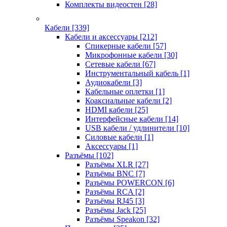
Комплекты видеостен
[28]
Кабели
[339]
Кабели и аксессуары
[212]
Спикерные кабели
[57]
Микрофонные кабели
[30]
Сетевые кабели
[67]
Инструментальный кабель
[1]
Аудиокабели
[3]
Кабельные оплетки
[1]
Коаксиальные кабели
[2]
HDMI кабели
[25]
Интерфейсные кабели
[14]
USB кабели / удлинители
[10]
Силовые кабели
[1]
Аксессуары
[1]
Разъёмы
[102]
Разъёмы XLR
[27]
Разъёмы BNC
[7]
Разъёмы POWERCON
[6]
Разъёмы RCA
[2]
Разъёмы RJ45
[3]
Разъёмы Jack
[25]
Разъёмы Speakon
[32]