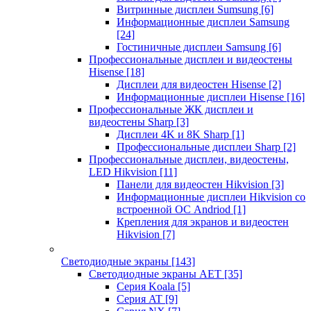
Витринные дисплеи Sumsung
[6]
Информационные дисплеи Samsung
[24]
Гостиничные дисплеи Samsung
[6]
Профессиональные дисплеи и видеостены
Hisense
[18]
Дисплеи для видеостен Hisense
[2]
Информационные дисплеи Hisense
[16]
Профессиональные ЖК дисплеи и
видеостены Sharp
[3]
Дисплеи 4K и 8K Sharp
[1]
Профессиональные дисплеи Sharp
[2]
Профессиональные дисплеи, видеостены,
LED Hikvision
[11]
Панели для видеостен Hikvision
[3]
Информационные дисплеи Hikvision со
встроенной ОС Andriod
[1]
Крепления для экранов и видеостен
Hikvision
[7]
Светодиодные экраны
[143]
Светодиодные экраны AET
[35]
Cерия Koala
[5]
Серия AT
[9]