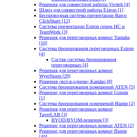
Решения для совместной работы Vivitek
[4]
Шлюз для совместной работы Extron
[1]
Беспроводная система презентации Barco
ClickShare
[12]
Система презентации Extron серии HC и
TeamWork
[3]
Решения для переговорных комнат Yamaha
[10]
Система бронирования переговорных Extron
[4]
Состав системы бронирования
переговорных
[4]
Решения для переговорных комнат
WyreStorm
[29]
Решения «все-в-одном» Kandao
[8]
Система бронирования помещений ATEN
[5]
Решение для переговорных комнат Gonsin
[1]
Система бронирования помещений Biamp
[2]
Решения для переговорных комнат
TaverLAB
[3]
BYOD/BYOM-решения
[3]
Решение для переговорных комнат ATEN
[2]
Решение для переговорных комнат Biamp
[40]