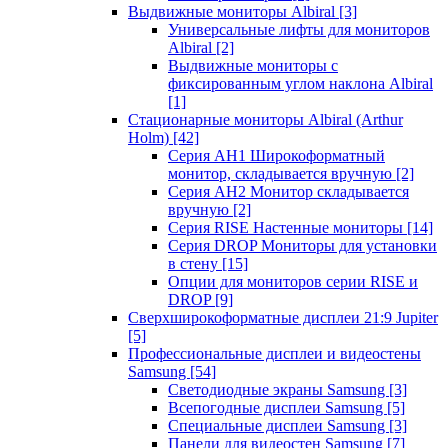
Выдвижные мониторы Albiral
[3]
Универсальные лифты для мониторов
Albiral
[2]
Выдвижные мониторы с
фиксированным углом наклона Albiral
[1]
Стационарные мониторы Albiral (Arthur
Holm)
[42]
Серия AH1 Широкоформатный
монитор, складывается вручную
[2]
Серия AH2 Монитор складывается
вручную
[2]
Серия RISE Настенные мониторы
[14]
Серия DROP Мониторы для установки
в стену
[15]
Опции для мониторов серии RISE и
DROP
[9]
Сверхширокоформатные дисплеи 21:9 Jupiter
[5]
Профессиональные дисплеи и видеостены
Samsung
[54]
Светодиодные экраны Samsung
[3]
Всепогодные дисплеи Samsung
[5]
Специальные дисплеи Samsung
[3]
Панели для видеостен Samsung
[7]