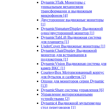
Dynamic3Talk Мониторы с
уникальным механизмом
трансформации и выдвижным
микрофоном
[4]
Двусторонние выдвижные мониторы
[1]
DynamicSignatureDisplay Выдвижной
одно/двусторонний монитор
[1]
DynamicTabLift Выдвижная система
для планшета
[1]
UnderCover Выдвижные мониторы
[1]
DynamicChairDisplay Выдвижной
монитор для встраивания в
подлокотник
[1]
DynamicVision Выдвижная система для
камер ВКС
[1]
CourtesyBox Моторизованный корпус
для бутылок и салфеток
[2]
Опции для мониторов серии Dynamic
[13]
DynamicShare система управления
[6]
Управление моторизованными
устройствами
[2]
Dynamic4 Выдвижной мультимедиа
стол переговоров
[1]