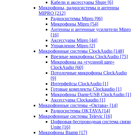
Кабели и аксессуары Shure
[6]
Микрофоны, радиосистемы и антенны
MIPRO
[212]
Радиосистемы Mipro
[96]
Микрофоны Mipro
[54]
Антенны и антенные усилители Mipro
[16]
Аксессуары Mipro
[44]
Управление Mipro
[2]
Микрофонные системы ClockAudio
[148]
Врезные микрофоны ClockAudio
[75]
Микрофоны на «гусиной шее»
ClockAudio
[60]
Потолочные микрофоны ClockAudio
[9]
Интерфейсы ClockAudio
[1]
Готовые комплекты Clockaudio
[1]
Микрофоны Dante/USB ClockAudio
[1]
Аксессуары Clockaudio
[1]
Микрофонные системы «Октава»
[14]
Радиосистемы OKTAVA
[14]
Микрофонные системы Televic
[16]
Цифровая беспроводная система связи
Unite
[16]
Микрофоны Biamp
[17]