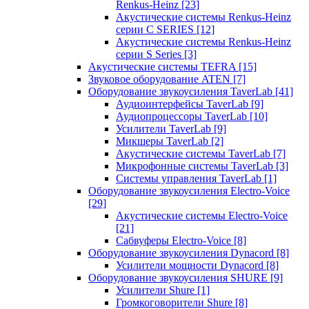
Renkus-Heinz
[23]
Акустические системы Renkus-Heinz
серии C SERIES
[12]
Акустические системы Renkus-Heinz
серии S Series
[3]
Акустические системы TEFRA
[15]
Звуковое оборудование ATEN
[7]
Оборудование звукоусиления TaverLab
[41]
Аудиоинтерфейсы TaverLab
[9]
Аудиопроцессоры TaverLab
[10]
Усилители TaverLab
[9]
Микшеры TaverLab
[2]
Акустические системы TaverLab
[7]
Микрофонные системы TaverLab
[3]
Системы управления TaverLab
[1]
Оборудование звукоусиления Electro-Voice
[29]
Акустические системы Electro-Voice
[21]
Сабвуферы Electro-Voice
[8]
Оборудование звукоусиления Dynacord
[8]
Усилители мощности Dynacord
[8]
Оборудование звукоусиления SHURE
[9]
Усилители Shure
[1]
Громкоговорители Shure
[8]