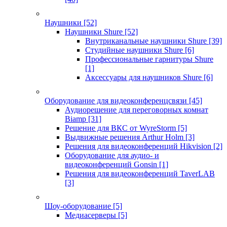
Наушники
[52]
Наушники Shure
[52]
Внутриканальные наушники Shure
[39]
Студийные наушники Shure
[6]
Профессиональные гарнитуры Shure
[1]
Аксессуары для наушников Shure
[6]
Оборудование для видеоконференцсвязи
[45]
Аудиорешение для переговорных комнат
Biamp
[31]
Решение для ВКС от WyreStorm
[5]
Выдвижные решения Arthur Holm
[3]
Решения для видеоконференций Hikvision
[2]
Оборудование для аудио- и
видеоконференций Gonsin
[1]
Решения для видеоконференций TaverLAB
[3]
Шоу-оборудование
[5]
Медиасерверы
[5]