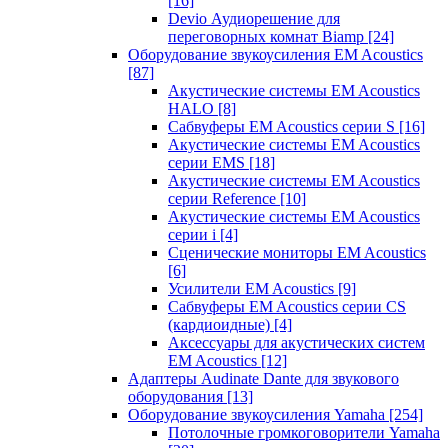
[16]
Devio Аудиорешение для
переговорных комнат Biamp
[24]
Оборудование звукоусиления EM Acoustics
[87]
Акустические системы EM Acoustics
HALO
[8]
Сабвуферы EM Acoustics серии S
[16]
Акустические системы EM Acoustics
серии EMS
[18]
Акустические системы EM Acoustics
серии Reference
[10]
Акустические системы EM Acoustics
серии i
[4]
Сценические мониторы EM Acoustics
[6]
Усилители EM Acoustics
[9]
Сабвуферы EM Acoustics серии CS
(кардиоидные)
[4]
Аксессуары для акустических систем
EM Acoustics
[12]
Адаптеры Audinate Dante для звукового
оборудования
[13]
Оборудование звукоусиления Yamaha
[254]
Потолочные громкоговорители Yamaha