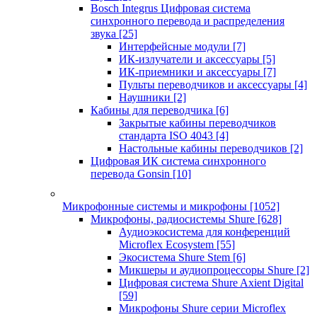
Bosch Integrus Цифровая система
синхронного перевода и распределения
звука
[25]
Интерфейсные модули
[7]
ИК-излучатели и аксессуары
[5]
ИК-приемники и аксессуары
[7]
Пульты переводчиков и аксессуары
[4]
Наушники
[2]
Кабины для переводчика
[6]
Закрытые кабины переводчиков
стандарта ISO 4043
[4]
Настольные кабины переводчиков
[2]
Цифровая ИК система синхронного
перевода Gonsin
[10]
Микрофонные системы и микрофоны
[1052]
Микрофоны, радиосистемы Shure
[628]
Аудиоэкосистема для конференций
Microflex Ecosystem
[55]
Экосистема Shure Stem
[6]
Микшеры и аудиопроцессоры Shure
[2]
Цифровая система Shure Axient Digital
[59]
Микрофоны Shure серии Microflex