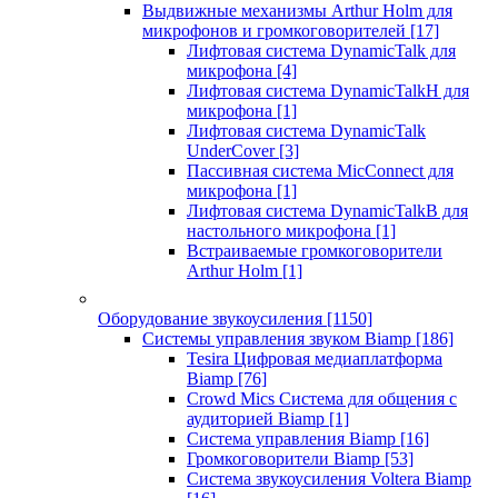
Выдвижные механизмы Arthur Holm для
микрофонов и громкоговорителей
[17]
Лифтовая система DynamicTalk для
микрофона
[4]
Лифтовая система DynamicTalkH для
микрофона
[1]
Лифтовая система DynamicTalk
UnderCover
[3]
Пассивная система MicConnect для
микрофона
[1]
Лифтовая система DynamicTalkB для
настольного микрофона
[1]
Встраиваемые громкоговорители
Arthur Holm
[1]
Оборудование звукоусиления
[1150]
Системы управления звуком Biamp
[186]
Tesira Цифровая медиаплатформа
Biamp
[76]
Crowd Mics Система для общения с
аудиторией Biamp
[1]
Система управления Biamp
[16]
Громкоговорители Biamp
[53]
Система звукоусиления Voltera Biamp