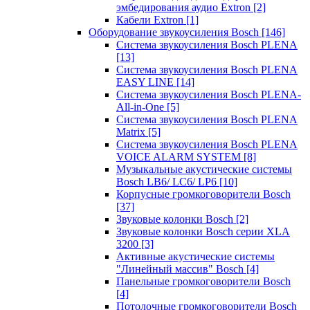
эмбедирования аудио Extron
[2]
Кабели Extron
[1]
Оборудование звукоусиления Bosch
[146]
Система звукоусиления Bosch PLENA
[13]
Система звукоусиления Bosch PLENA
EASY LINE
[14]
Система звукоусиления Bosch PLENA-
All-in-One
[5]
Система звукоусиления Bosch PLENA
Matrix
[5]
Система звукоусиления Bosch PLENA
VOICE ALARM SYSTEM
[8]
Музыкальные акустические системы
Bosch LB6/ LC6/ LP6
[10]
Корпусные громкоговорители Bosch
[37]
Звуковые колонки Bosch
[2]
Звуковые колонки Bosch серии XLA
3200
[3]
Активные акустические системы
"Линейный массив" Bosch
[4]
Панельные громкоговорители Bosch
[4]
Потолочные громкоговорители Bosch