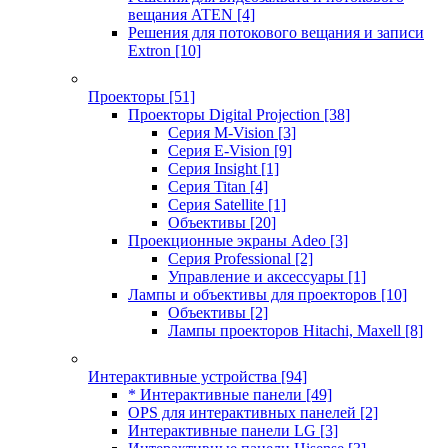
вещания ATEN
[4]
Решения для потокового вещания и записи
Extron
[10]
Проекторы
[51]
Проекторы Digital Projection
[38]
Серия M-Vision
[3]
Серия E-Vision
[9]
Серия Insight
[1]
Серия Titan
[4]
Серия Satellite
[1]
Объективы
[20]
Проекционные экраны Adeo
[3]
Серия Professional
[2]
Управление и аксессуары
[1]
Лампы и объективы для проекторов
[10]
Объективы
[2]
Лампы проекторов Hitachi, Maxell
[8]
Интерактивные устройства
[94]
* Интерактивные панели
[49]
OPS для интерактивных панелей
[2]
Интерактивные панели LG
[3]