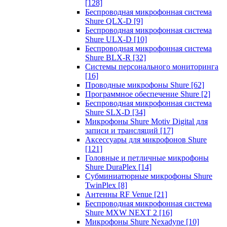
[128]
Беспроводная микрофонная система
Shure QLX-D
[9]
Беспроводная микрофонная система
Shure ULX-D
[10]
Беспроводная микрофонная система
Shure BLX-R
[32]
Системы персонального мониторинга
[16]
Проводные микрофоны Shure
[62]
Программное обеспечение Shure
[2]
Беспроводная микрофонная система
Shure SLX-D
[34]
Микрофоны Shure Motiv Digital для
записи и трансляций
[17]
Аксессуары для микрофонов Shure
[121]
Головные и петличные микрофоны
Shure DuraPlex
[14]
Субминиатюрные микрофоны Shure
TwinPlex
[8]
Антенны RF Venue
[21]
Беспроводная микрофонная система
Shure MXW NEXT 2
[16]
Микрофоны Shure Nexadyne
[10]