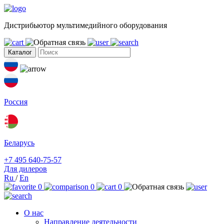
Дистрибьютор мультимедийного оборудования
Каталог
Россия
Беларусь
+7 495 640-75-57
Для дилеров
Ru
/
En
0
0
0
О нас
Направление деятельности