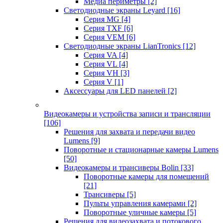
Медиа периметры
[2]
Светодиодные экраны Leyard
[16]
Серия MG
[4]
Серия TXF
[6]
Серия VEM
[6]
Светодиодные экраны LianTronics
[12]
Серия VA
[4]
Серия VL
[4]
Серия VH
[3]
Серия V
[1]
Аксессуары для LED панелей
[2]
Видеокамеры и устройства записи и трансляции
[106]
Решения для захвата и передачи видео
Lumens
[9]
Поворотные и стационарные камеры Lumens
[50]
Видеокамеры и трансиверы Bolin
[33]
Поворотные камеры для помещений
[21]
Трансиверы
[5]
Пульты управления камерами
[2]
Поворотные уличные камеры
[5]
Решения для видеозахвата и потокового