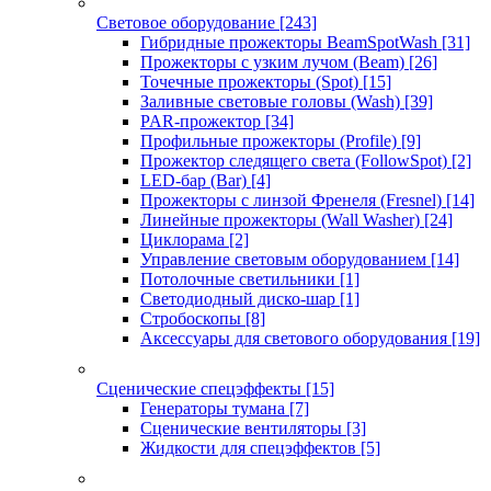
Световое оборудование
[243]
Гибридные прожекторы BeamSpotWash
[31]
Прожекторы с узким лучом (Beam)
[26]
Точечные прожекторы (Spot)
[15]
Заливные световые головы (Wash)
[39]
PAR-прожектор
[34]
Профильные прожекторы (Profile)
[9]
Прожектор следящего света (FollowSpot)
[2]
LED-бар (Bar)
[4]
Прожекторы с линзой Френеля (Fresnel)
[14]
Линейные прожекторы (Wall Washer)
[24]
Циклорама
[2]
Управление световым оборудованием
[14]
Потолочные светильники
[1]
Светодиодный диско-шар
[1]
Стробоскопы
[8]
Аксессуары для светового оборудования
[19]
Сценические спецэффекты
[15]
Генераторы тумана
[7]
Сценические вентиляторы
[3]
Жидкости для спецэффектов
[5]