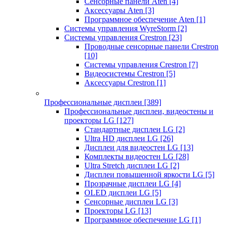
Сенсорные панели Aten
[4]
Аксессуары Aten
[3]
Программное обеспечение Aten
[1]
Системы управления WyreStorm
[2]
Системы управления Crestron
[23]
Проводные сенсорные панели Crestron
[10]
Системы управления Crestron
[7]
Видеосистемы Crestron
[5]
Аксессуары Crestron
[1]
Профессиональные дисплеи
[389]
Профессиональные дисплеи, видеостены и
проекторы LG
[127]
Стандартные дисплеи LG
[2]
Ultra HD дисплеи LG
[26]
Дисплеи для видеостен LG
[13]
Комплекты видеостен LG
[28]
Ultra Stretch дисплеи LG
[2]
Дисплеи повышенной яркости LG
[5]
Прозрачные дисплеи LG
[4]
OLED дисплеи LG
[5]
Сенсорные дисплеи LG
[3]
Проекторы LG
[13]
Программное обеспечение LG
[1]