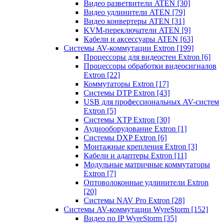
Видео разветвители ATEN
[30]
Видео удлинители ATEN
[79]
Видео конвертеры ATEN
[31]
KVM-переключатели ATEN
[9]
Кабели и аксессуары ATEN
[63]
Системы AV-коммутации Extron
[199]
Процессоры для видеостен Extron
[6]
Процессоры обработки видеосигналов
Extron
[22]
Коммутаторы Extron
[17]
Системы DTP Extron
[43]
USB для профессиональных AV-систем
Extron
[5]
Системы XTP Extron
[30]
Аудиооборудование Extron
[1]
Системы DXP Extron
[6]
Монтажные крепления Extron
[3]
Кабели и адаптеры Extron
[11]
Модульные матричные коммутаторы
Extron
[7]
Оптоволоконные удлинители Extron
[20]
Системы NAV Pro Extron
[28]
Системы AV-коммутации WyreStorm
[152]
Видео по IP WyreStorm
[35]