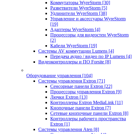
Коммутаторы WyreStorm
[30]
Разветвители WyreStorm
[5]
Удлинители WyreStorm
[38]
Управление и аксессуары WyreStorm
[19]
Адаптеры WyreStorm
[4]
Процессоры для видеостен WyreStorm
[2]
Кабели WyreStorm
[19]
Системы AV коммутации Lumens
[4]
Передача аудио / видео по IP Lumens
[4]
Видеоконтроллеры и ПО Forsite
[8]
Оборудование управления
[104]
Системы управления Extron
[71]
Сенсорные панели Extron
[22]
Процессоры управления Extron
[9]
Лючки Extron
[13]
Контроллеры Extron MediaLink
[11]
Кнопочные панели Extron
[7]
Сетевые кнопочные панели Extron
[8]
Контроллеры рабочего пространства
Extron
[1]
Системы управления Aten
[8]