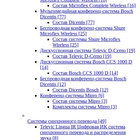
Состав Microflex Complete Wireless
[16]
Мультимедийная конференц-система Bosch
Dicentis
[77]
Состав Dicentis
[77]
Беспроводная конференц-система Shure
Microflex Wireless
[25]
Состав системы Shure Microflex
Wireless
[25]
Дискуссионная система Televic D-Cerno
[19]
Состав Televic D-Cerno
[19]
Дискуссионная система Bosch CCS 1000 D
[14]
Состав Bosch CCS 1000 D
[14]
Беспроводная конференц-система Bosch
Dicentis
[12]
Состав Dicentis Bosch
[12]
Конференц-системы Mipro
[6]
Состав системы Mipro
[3]
Комплекты системы Mipro
[3]
Системы синхронного перевода
[49]
Televic Lingua IR Цифровая ИК система
синхронного перевода и распределения
звука
[8]