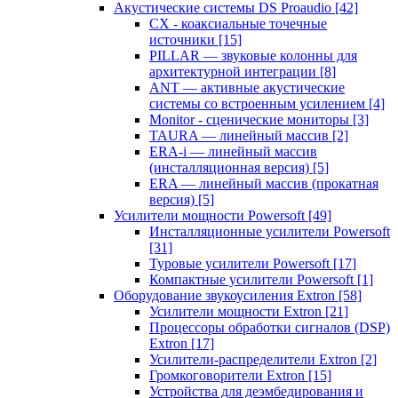
Акустические системы DS Proaudio
[42]
CX - коаксиальные точечные
источники
[15]
PILLAR — звуковые колонны для
архитектурной интеграции
[8]
ANT — активные акустические
системы со встроенным усилением
[4]
Monitor - сценические мониторы
[3]
TAURA — линейный массив
[2]
ERA-i — линейный массив
(инсталляционная версия)
[5]
ERA — линейный массив (прокатная
версия)
[5]
Усилители мощности Powersoft
[49]
Инсталляционные усилители Powersoft
[31]
Туровые усилители Powersoft
[17]
Компактные усилители Powersoft
[1]
Оборудование звукоусиления Extron
[58]
Усилители мощности Extron
[21]
Процессоры обработки сигналов (DSP)
Extron
[17]
Усилители-распределители Extron
[2]
Громкоговорители Extron
[15]
Устройства для деэмбедирования и