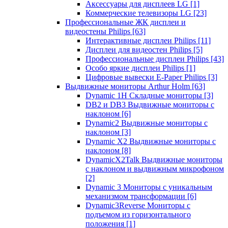
Аксессуары для дисплеев LG
[1]
Коммерческие телевизоры LG
[23]
Профессиональные ЖК дисплеи и
видеостены Philips
[63]
Интерактивные дисплеи Philips
[11]
Дисплеи для видеостен Philips
[5]
Профессиональные дисплеи Philips
[43]
Особо яркие дисплеи Philips
[1]
Цифровые вывески E-Paper Philips
[3]
Выдвижные мониторы Arthur Holm
[63]
Dynamic 1Н Складные мониторы
[3]
DB2 и DB3 Выдвижные мониторы с
наклоном
[6]
Dynamic2 Выдвижные мониторы с
наклоном
[3]
Dynamic X2 Выдвижные мониторы с
наклоном
[8]
DynamicX2Talk Выдвижные мониторы
с наклоном и выдвижным микрофоном
[2]
Dynamic 3 Мониторы с уникальным
механизмом трансформации
[6]
Dynamic3Reverse Мониторы с
подъемом из горизонтального
положения
[1]