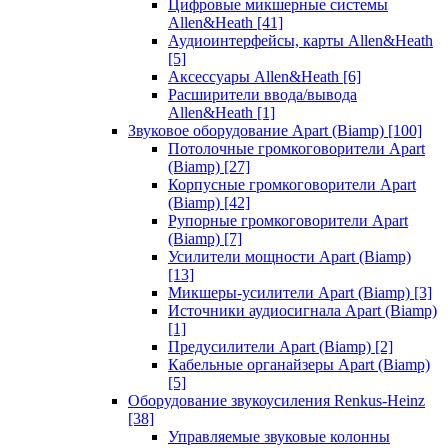
Цифровые микшерные системы
Allen&Heath
[41]
Аудиоинтерфейсы, карты Allen&Heath
[5]
Аксессуары Allen&Heath
[6]
Расширители ввода/вывода
Allen&Heath
[1]
Звуковое оборудование Apart (Biamp)
[100]
Потолочные громкоговорители Apart
(Biamp)
[27]
Корпусные громкоговорители Apart
(Biamp)
[42]
Рупорные громкоговорители Apart
(Biamp)
[7]
Усилители мощности Apart (Biamp)
[13]
Микшеры-усилители Apart (Biamp)
[3]
Источники аудиосигнала Apart (Biamp)
[1]
Предусилители Apart (Biamp)
[2]
Кабельные органайзеры Apart (Biamp)
[5]
Оборудование звукоусиления Renkus-Heinz
[38]
Управляемые звуковые колонны