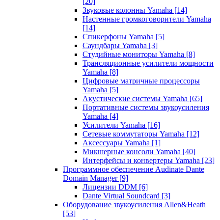
[20]
Звуковые колонны Yamaha
[14]
Настенные громкоговорители Yamaha
[14]
Спикерфоны Yamaha
[5]
Саундбары Yamaha
[3]
Студийные мониторы Yamaha
[8]
Трансляционные усилители мощности
Yamaha
[8]
Цифровые матричные процессоры
Yamaha
[5]
Акустические системы Yamaha
[65]
Портативные системы звукоусиления
Yamaha
[4]
Усилители Yamaha
[16]
Сетевые коммутаторы Yamaha
[12]
Аксессуары Yamaha
[1]
Микшерные консоли Yamaha
[40]
Интерфейсы и конвертеры Yamaha
[23]
Программное обеспечение Audinate Dante
Domain Manager
[9]
Лицензии DDM
[6]
Dante Virtual Soundcard
[3]
Оборудование звукоусиления Allen&Heath
[53]