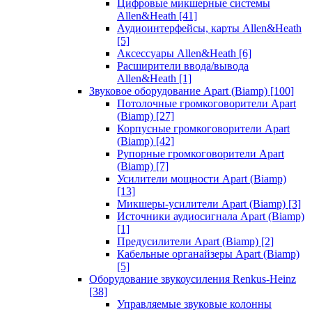
Цифровые микшерные системы
Allen&Heath
[41]
Аудиоинтерфейсы, карты Allen&Heath
[5]
Аксессуары Allen&Heath
[6]
Расширители ввода/вывода
Allen&Heath
[1]
Звуковое оборудование Apart (Biamp)
[100]
Потолочные громкоговорители Apart
(Biamp)
[27]
Корпусные громкоговорители Apart
(Biamp)
[42]
Рупорные громкоговорители Apart
(Biamp)
[7]
Усилители мощности Apart (Biamp)
[13]
Микшеры-усилители Apart (Biamp)
[3]
Источники аудиосигнала Apart (Biamp)
[1]
Предусилители Apart (Biamp)
[2]
Кабельные органайзеры Apart (Biamp)
[5]
Оборудование звукоусиления Renkus-Heinz
[38]
Управляемые звуковые колонны