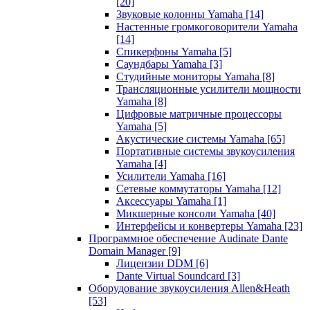
[20]
Звуковые колонны Yamaha
[14]
Настенные громкоговорители Yamaha
[14]
Спикерфоны Yamaha
[5]
Саундбары Yamaha
[3]
Студийные мониторы Yamaha
[8]
Трансляционные усилители мощности
Yamaha
[8]
Цифровые матричные процессоры
Yamaha
[5]
Акустические системы Yamaha
[65]
Портативные системы звукоусиления
Yamaha
[4]
Усилители Yamaha
[16]
Сетевые коммутаторы Yamaha
[12]
Аксессуары Yamaha
[1]
Микшерные консоли Yamaha
[40]
Интерфейсы и конвертеры Yamaha
[23]
Программное обеспечение Audinate Dante
Domain Manager
[9]
Лицензии DDM
[6]
Dante Virtual Soundcard
[3]
Оборудование звукоусиления Allen&Heath
[53]