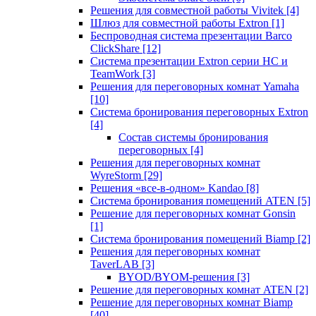
Решения для совместной работы Vivitek
[4]
Шлюз для совместной работы Extron
[1]
Беспроводная система презентации Barco
ClickShare
[12]
Система презентации Extron серии HC и
TeamWork
[3]
Решения для переговорных комнат Yamaha
[10]
Система бронирования переговорных Extron
[4]
Состав системы бронирования
переговорных
[4]
Решения для переговорных комнат
WyreStorm
[29]
Решения «все-в-одном» Kandao
[8]
Система бронирования помещений ATEN
[5]
Решение для переговорных комнат Gonsin
[1]
Система бронирования помещений Biamp
[2]
Решения для переговорных комнат
TaverLAB
[3]
BYOD/BYOM-решения
[3]
Решение для переговорных комнат ATEN
[2]
Решение для переговорных комнат Biamp
[40]