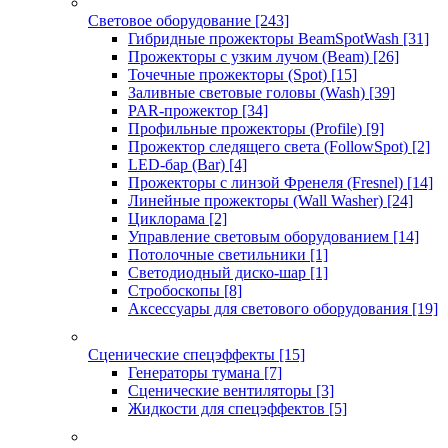
Световое оборудование
[243]
Гибридные прожекторы BeamSpotWash
[31]
Прожекторы с узким лучом (Beam)
[26]
Точечные прожекторы (Spot)
[15]
Заливные световые головы (Wash)
[39]
PAR-прожектор
[34]
Профильные прожекторы (Profile)
[9]
Прожектор следящего света (FollowSpot)
[2]
LED-бар (Bar)
[4]
Прожекторы с линзой Френеля (Fresnel)
[14]
Линейные прожекторы (Wall Washer)
[24]
Циклорама
[2]
Управление световым оборудованием
[14]
Потолочные светильники
[1]
Светодиодный диско-шар
[1]
Стробоскопы
[8]
Аксессуары для светового оборудования
[19]
Сценические спецэффекты
[15]
Генераторы тумана
[7]
Сценические вентиляторы
[3]
Жидкости для спецэффектов
[5]