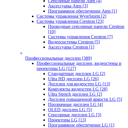
Сенсорные панели Aten
[4]
Аксессуары Aten
[3]
Программное обеспечение Aten
[1]
Системы управления WyreStorm
[2]
Системы управления Crestron
[23]
Проводные сенсорные панели Crestron
[10]
Системы управления Crestron
[7]
Видеосистемы Crestron
[5]
Аксессуары Crestron
[1]
Профессиональные дисплеи
[389]
Профессиональные дисплеи, видеостены и
проекторы LG
[127]
Стандартные дисплеи LG
[2]
Ultra HD дисплеи LG
[26]
Дисплеи для видеостен LG
[13]
Комплекты видеостен LG
[28]
Ultra Stretch дисплеи LG
[2]
Дисплеи повышенной яркости LG
[5]
Прозрачные дисплеи LG
[4]
OLED дисплеи LG
[5]
Сенсорные дисплеи LG
[3]
Проекторы LG
[13]
Программное обеспечение LG
[1]