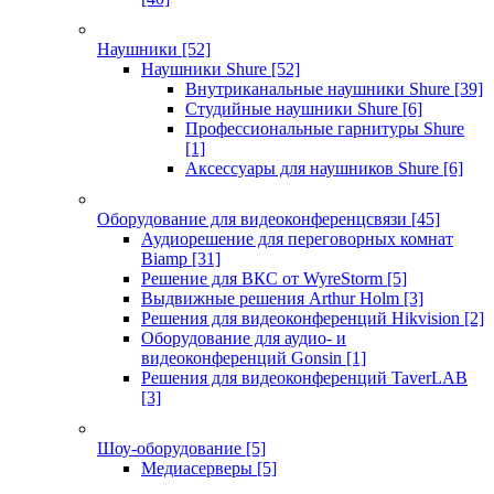
Наушники
[52]
Наушники Shure
[52]
Внутриканальные наушники Shure
[39]
Студийные наушники Shure
[6]
Профессиональные гарнитуры Shure
[1]
Аксессуары для наушников Shure
[6]
Оборудование для видеоконференцсвязи
[45]
Аудиорешение для переговорных комнат
Biamp
[31]
Решение для ВКС от WyreStorm
[5]
Выдвижные решения Arthur Holm
[3]
Решения для видеоконференций Hikvision
[2]
Оборудование для аудио- и
видеоконференций Gonsin
[1]
Решения для видеоконференций TaverLAB
[3]
Шоу-оборудование
[5]
Медиасерверы
[5]