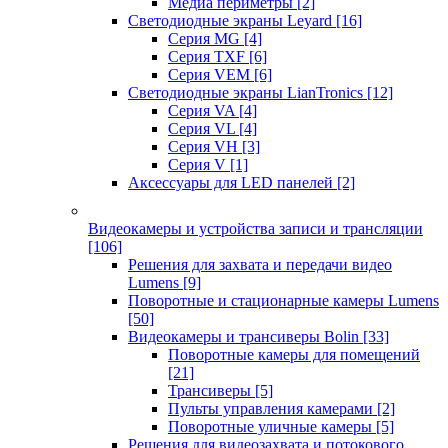
Медиа периметры
[2]
Светодиодные экраны Leyard
[16]
Серия MG
[4]
Серия TXF
[6]
Серия VEM
[6]
Светодиодные экраны LianTronics
[12]
Серия VA
[4]
Серия VL
[4]
Серия VH
[3]
Серия V
[1]
Аксессуары для LED панелей
[2]
Видеокамеры и устройства записи и трансляции
[106]
Решения для захвата и передачи видео
Lumens
[9]
Поворотные и стационарные камеры Lumens
[50]
Видеокамеры и трансиверы Bolin
[33]
Поворотные камеры для помещений
[21]
Трансиверы
[5]
Пульты управления камерами
[2]
Поворотные уличные камеры
[5]
Решения для видеозахвата и потокового