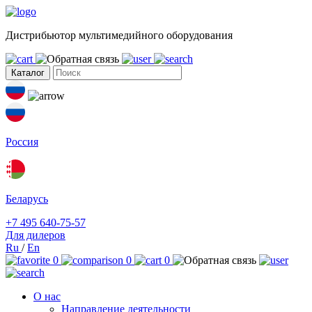
Дистрибьютор мультимедийного оборудования
Каталог
Россия
Беларусь
+7 495 640-75-57
Для дилеров
Ru
/
En
0
0
0
О нас
Направление деятельности