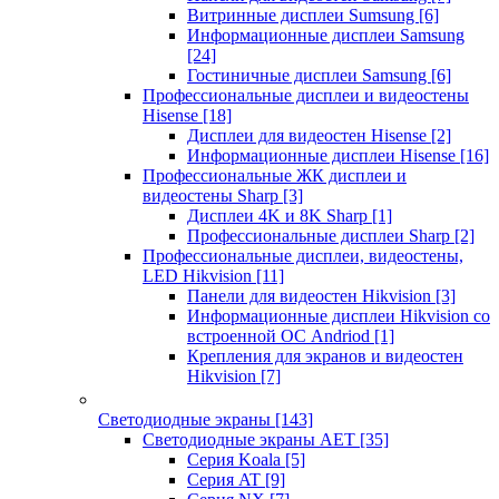
Витринные дисплеи Sumsung
[6]
Информационные дисплеи Samsung
[24]
Гостиничные дисплеи Samsung
[6]
Профессиональные дисплеи и видеостены
Hisense
[18]
Дисплеи для видеостен Hisense
[2]
Информационные дисплеи Hisense
[16]
Профессиональные ЖК дисплеи и
видеостены Sharp
[3]
Дисплеи 4K и 8K Sharp
[1]
Профессиональные дисплеи Sharp
[2]
Профессиональные дисплеи, видеостены,
LED Hikvision
[11]
Панели для видеостен Hikvision
[3]
Информационные дисплеи Hikvision со
встроенной ОС Andriod
[1]
Крепления для экранов и видеостен
Hikvision
[7]
Светодиодные экраны
[143]
Светодиодные экраны AET
[35]
Cерия Koala
[5]
Серия AT
[9]