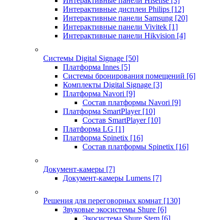
Интерактивные панели Hisense
[3]
Интерактивные дисплеи Philips
[12]
Интерактивные панели Samsung
[20]
Интерактивные панели Vivitek
[1]
Интерактивные панели Hikvision
[4]
Системы Digital Signage
[50]
Платформа Innes
[5]
Системы бронирования помещений
[6]
Комплекты Digital Signage
[3]
Платформа Navori
[9]
Состав платформы Navori
[9]
Платформа SmartPlayer
[10]
Состав SmartPlayer
[10]
Платформа LG
[1]
Платформа Spinetix
[16]
Состав платформы Spinetix
[16]
Документ-камеры
[7]
Документ-камеры Lumens
[7]
Решения для переговорных комнат
[130]
Звуковые экосистемы Shure
[6]
Экосистема Shure Stem
[6]