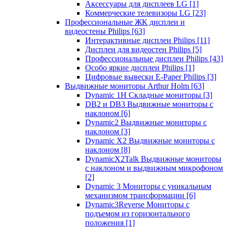
Аксессуары для дисплеев LG
[1]
Коммерческие телевизоры LG
[23]
Профессиональные ЖК дисплеи и
видеостены Philips
[63]
Интерактивные дисплеи Philips
[11]
Дисплеи для видеостен Philips
[5]
Профессиональные дисплеи Philips
[43]
Особо яркие дисплеи Philips
[1]
Цифровые вывески E-Paper Philips
[3]
Выдвижные мониторы Arthur Holm
[63]
Dynamic 1Н Складные мониторы
[3]
DB2 и DB3 Выдвижные мониторы с
наклоном
[6]
Dynamic2 Выдвижные мониторы с
наклоном
[3]
Dynamic X2 Выдвижные мониторы с
наклоном
[8]
DynamicX2Talk Выдвижные мониторы
с наклоном и выдвижным микрофоном
[2]
Dynamic 3 Мониторы с уникальным
механизмом трансформации
[6]
Dynamic3Reverse Мониторы с
подъемом из горизонтального
положения
[1]