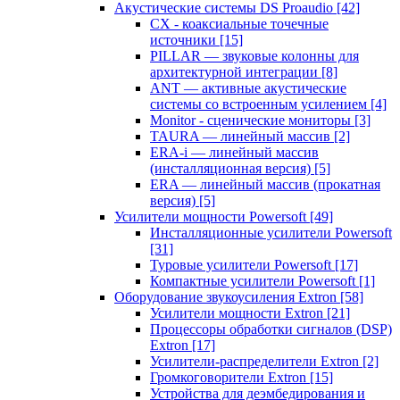
Акустические системы DS Proaudio
[42]
CX - коаксиальные точечные
источники
[15]
PILLAR — звуковые колонны для
архитектурной интеграции
[8]
ANT — активные акустические
системы со встроенным усилением
[4]
Monitor - сценические мониторы
[3]
TAURA — линейный массив
[2]
ERA-i — линейный массив
(инсталляционная версия)
[5]
ERA — линейный массив (прокатная
версия)
[5]
Усилители мощности Powersoft
[49]
Инсталляционные усилители Powersoft
[31]
Туровые усилители Powersoft
[17]
Компактные усилители Powersoft
[1]
Оборудование звукоусиления Extron
[58]
Усилители мощности Extron
[21]
Процессоры обработки сигналов (DSP)
Extron
[17]
Усилители-распределители Extron
[2]
Громкоговорители Extron
[15]
Устройства для деэмбедирования и