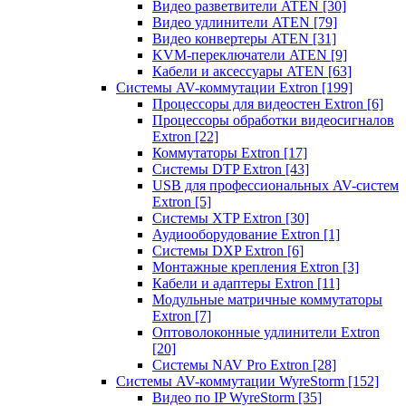
Видео разветвители ATEN
[30]
Видео удлинители ATEN
[79]
Видео конвертеры ATEN
[31]
KVM-переключатели ATEN
[9]
Кабели и аксессуары ATEN
[63]
Системы AV-коммутации Extron
[199]
Процессоры для видеостен Extron
[6]
Процессоры обработки видеосигналов
Extron
[22]
Коммутаторы Extron
[17]
Системы DTP Extron
[43]
USB для профессиональных AV-систем
Extron
[5]
Системы XTP Extron
[30]
Аудиооборудование Extron
[1]
Системы DXP Extron
[6]
Монтажные крепления Extron
[3]
Кабели и адаптеры Extron
[11]
Модульные матричные коммутаторы
Extron
[7]
Оптоволоконные удлинители Extron
[20]
Системы NAV Pro Extron
[28]
Системы AV-коммутации WyreStorm
[152]
Видео по IP WyreStorm
[35]