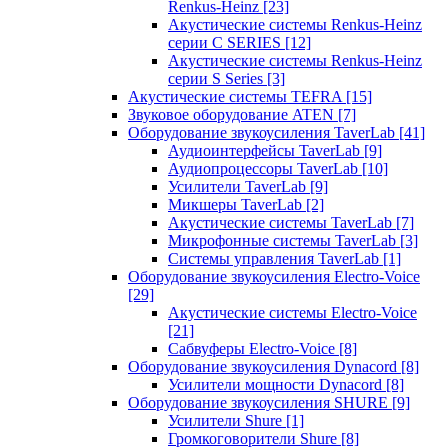
Renkus-Heinz
[23]
Акустические системы Renkus-Heinz
серии C SERIES
[12]
Акустические системы Renkus-Heinz
серии S Series
[3]
Акустические системы TEFRA
[15]
Звуковое оборудование ATEN
[7]
Оборудование звукоусиления TaverLab
[41]
Аудиоинтерфейсы TaverLab
[9]
Аудиопроцессоры TaverLab
[10]
Усилители TaverLab
[9]
Микшеры TaverLab
[2]
Акустические системы TaverLab
[7]
Микрофонные системы TaverLab
[3]
Системы управления TaverLab
[1]
Оборудование звукоусиления Electro-Voice
[29]
Акустические системы Electro-Voice
[21]
Сабвуферы Electro-Voice
[8]
Оборудование звукоусиления Dynacord
[8]
Усилители мощности Dynacord
[8]
Оборудование звукоусиления SHURE
[9]
Усилители Shure
[1]
Громкоговорители Shure
[8]