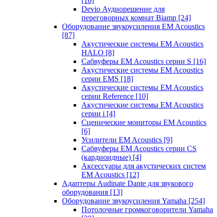
[16]
Devio Аудиорешение для
переговорных комнат Biamp
[24]
Оборудование звукоусиления EM Acoustics
[87]
Акустические системы EM Acoustics
HALO
[8]
Сабвуферы EM Acoustics серии S
[16]
Акустические системы EM Acoustics
серии EMS
[18]
Акустические системы EM Acoustics
серии Reference
[10]
Акустические системы EM Acoustics
серии i
[4]
Сценические мониторы EM Acoustics
[6]
Усилители EM Acoustics
[9]
Сабвуферы EM Acoustics серии CS
(кардиоидные)
[4]
Аксессуары для акустических систем
EM Acoustics
[12]
Адаптеры Audinate Dante для звукового
оборудования
[13]
Оборудование звукоусиления Yamaha
[254]
Потолочные громкоговорители Yamaha