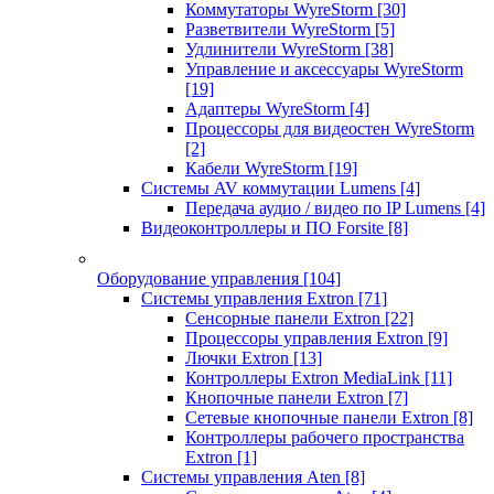
Коммутаторы WyreStorm
[30]
Разветвители WyreStorm
[5]
Удлинители WyreStorm
[38]
Управление и аксессуары WyreStorm
[19]
Адаптеры WyreStorm
[4]
Процессоры для видеостен WyreStorm
[2]
Кабели WyreStorm
[19]
Системы AV коммутации Lumens
[4]
Передача аудио / видео по IP Lumens
[4]
Видеоконтроллеры и ПО Forsite
[8]
Оборудование управления
[104]
Системы управления Extron
[71]
Сенсорные панели Extron
[22]
Процессоры управления Extron
[9]
Лючки Extron
[13]
Контроллеры Extron MediaLink
[11]
Кнопочные панели Extron
[7]
Сетевые кнопочные панели Extron
[8]
Контроллеры рабочего пространства
Extron
[1]
Системы управления Aten
[8]