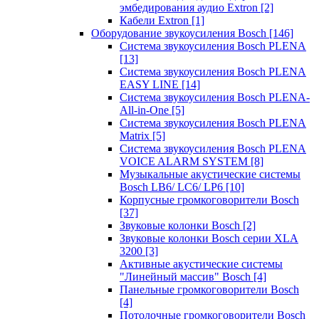
эмбедирования аудио Extron
[2]
Кабели Extron
[1]
Оборудование звукоусиления Bosch
[146]
Система звукоусиления Bosch PLENA
[13]
Система звукоусиления Bosch PLENA
EASY LINE
[14]
Система звукоусиления Bosch PLENA-
All-in-One
[5]
Система звукоусиления Bosch PLENA
Matrix
[5]
Система звукоусиления Bosch PLENA
VOICE ALARM SYSTEM
[8]
Музыкальные акустические системы
Bosch LB6/ LC6/ LP6
[10]
Корпусные громкоговорители Bosch
[37]
Звуковые колонки Bosch
[2]
Звуковые колонки Bosch серии XLA
3200
[3]
Активные акустические системы
"Линейный массив" Bosch
[4]
Панельные громкоговорители Bosch
[4]
Потолочные громкоговорители Bosch