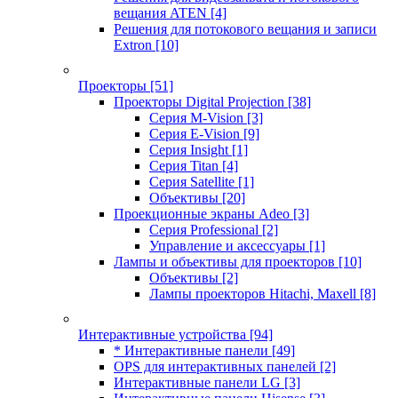
вещания ATEN
[4]
Решения для потокового вещания и записи
Extron
[10]
Проекторы
[51]
Проекторы Digital Projection
[38]
Серия M-Vision
[3]
Серия E-Vision
[9]
Серия Insight
[1]
Серия Titan
[4]
Серия Satellite
[1]
Объективы
[20]
Проекционные экраны Adeo
[3]
Серия Professional
[2]
Управление и аксессуары
[1]
Лампы и объективы для проекторов
[10]
Объективы
[2]
Лампы проекторов Hitachi, Maxell
[8]
Интерактивные устройства
[94]
* Интерактивные панели
[49]
OPS для интерактивных панелей
[2]
Интерактивные панели LG
[3]