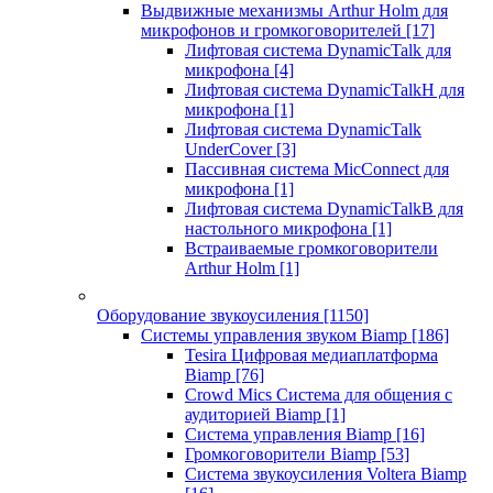
Выдвижные механизмы Arthur Holm для
микрофонов и громкоговорителей
[17]
Лифтовая система DynamicTalk для
микрофона
[4]
Лифтовая система DynamicTalkH для
микрофона
[1]
Лифтовая система DynamicTalk
UnderCover
[3]
Пассивная система MicConnect для
микрофона
[1]
Лифтовая система DynamicTalkB для
настольного микрофона
[1]
Встраиваемые громкоговорители
Arthur Holm
[1]
Оборудование звукоусиления
[1150]
Системы управления звуком Biamp
[186]
Tesira Цифровая медиаплатформа
Biamp
[76]
Crowd Mics Система для общения с
аудиторией Biamp
[1]
Система управления Biamp
[16]
Громкоговорители Biamp
[53]
Система звукоусиления Voltera Biamp