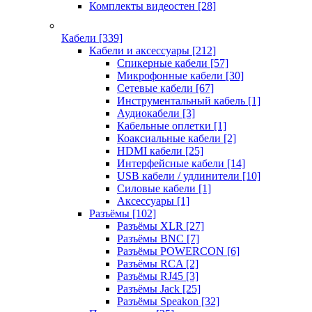
Комплекты видеостен
[28]
Кабели
[339]
Кабели и аксессуары
[212]
Спикерные кабели
[57]
Микрофонные кабели
[30]
Сетевые кабели
[67]
Инструментальный кабель
[1]
Аудиокабели
[3]
Кабельные оплетки
[1]
Коаксиальные кабели
[2]
HDMI кабели
[25]
Интерфейсные кабели
[14]
USB кабели / удлинители
[10]
Силовые кабели
[1]
Аксессуары
[1]
Разъёмы
[102]
Разъёмы XLR
[27]
Разъёмы BNC
[7]
Разъёмы POWERCON
[6]
Разъёмы RCA
[2]
Разъёмы RJ45
[3]
Разъёмы Jack
[25]
Разъёмы Speakon
[32]