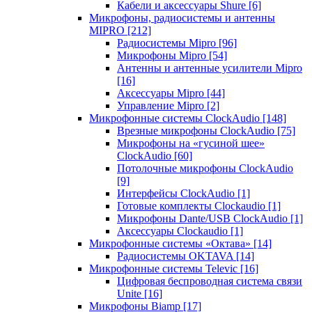
Кабели и аксессуары Shure
[6]
Микрофоны, радиосистемы и антенны
MIPRO
[212]
Радиосистемы Mipro
[96]
Микрофоны Mipro
[54]
Антенны и антенные усилители Mipro
[16]
Аксессуары Mipro
[44]
Управление Mipro
[2]
Микрофонные системы ClockAudio
[148]
Врезные микрофоны ClockAudio
[75]
Микрофоны на «гусиной шее»
ClockAudio
[60]
Потолочные микрофоны ClockAudio
[9]
Интерфейсы ClockAudio
[1]
Готовые комплекты Clockaudio
[1]
Микрофоны Dante/USB ClockAudio
[1]
Аксессуары Clockaudio
[1]
Микрофонные системы «Октава»
[14]
Радиосистемы OKTAVA
[14]
Микрофонные системы Televic
[16]
Цифровая беспроводная система связи
Unite
[16]
Микрофоны Biamp
[17]