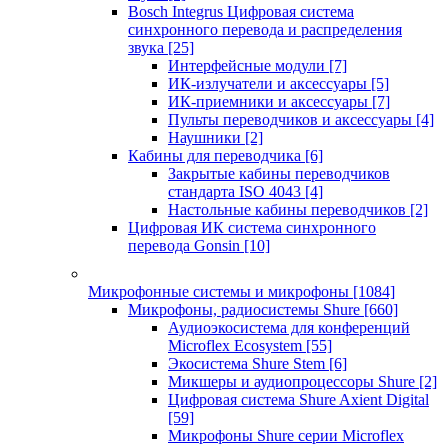
Bosch Integrus Цифровая система
синхронного перевода и распределения
звука
[25]
Интерфейсные модули
[7]
ИК-излучатели и аксессуары
[5]
ИК-приемники и аксессуары
[7]
Пульты переводчиков и аксессуары
[4]
Наушники
[2]
Кабины для переводчика
[6]
Закрытые кабины переводчиков
стандарта ISO 4043
[4]
Настольные кабины переводчиков
[2]
Цифровая ИК система синхронного
перевода Gonsin
[10]
Микрофонные системы и микрофоны
[1084]
Микрофоны, радиосистемы Shure
[660]
Аудиоэкосистема для конференций
Microflex Ecosystem
[55]
Экосистема Shure Stem
[6]
Микшеры и аудиопроцессоры Shure
[2]
Цифровая система Shure Axient Digital
[59]
Микрофоны Shure серии Microflex