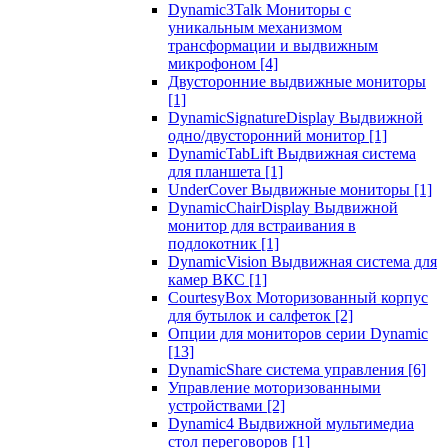
Dynamic3Talk Мониторы с
уникальным механизмом
трансформации и выдвижным
микрофоном
[4]
Двусторонние выдвижные мониторы
[1]
DynamicSignatureDisplay Выдвижной
одно/двусторонний монитор
[1]
DynamicTabLift Выдвижная система
для планшета
[1]
UnderCover Выдвижные мониторы
[1]
DynamicChairDisplay Выдвижной
монитор для встраивания в
подлокотник
[1]
DynamicVision Выдвижная система для
камер ВКС
[1]
CourtesyBox Моторизованный корпус
для бутылок и салфеток
[2]
Опции для мониторов серии Dynamic
[13]
DynamicShare система управления
[6]
Управление моторизованными
устройствами
[2]
Dynamic4 Выдвижной мультимедиа
стол переговоров
[1]