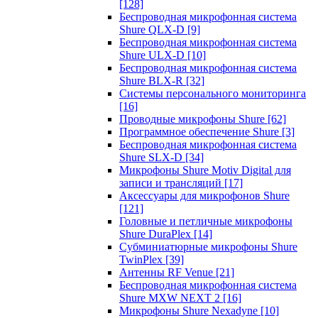
[128]
Беспроводная микрофонная система
Shure QLX-D
[9]
Беспроводная микрофонная система
Shure ULX-D
[10]
Беспроводная микрофонная система
Shure BLX-R
[32]
Системы персонального мониторинга
[16]
Проводные микрофоны Shure
[62]
Программное обеспечение Shure
[3]
Беспроводная микрофонная система
Shure SLX-D
[34]
Микрофоны Shure Motiv Digital для
записи и трансляций
[17]
Аксессуары для микрофонов Shure
[121]
Головные и петличные микрофоны
Shure DuraPlex
[14]
Субминиатюрные микрофоны Shure
TwinPlex
[39]
Антенны RF Venue
[21]
Беспроводная микрофонная система
Shure MXW NEXT 2
[16]
Микрофоны Shure Nexadyne
[10]