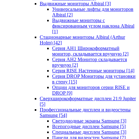
Выдвижные мониторы Albiral
[3]
Универсальные лифты для мониторов
Albiral
[2]
Выдвижные мониторы с
фиксированным углом наклона Albiral
[1]
Стационарные мониторы Albiral (Arthur
Holm)
[42]
Серия AH1 Широкоформатный
монитор, складывается вручную
[2]
Серия AH2 Монитор складывается
вручную
[2]
Серия RISE Настенные мониторы
[14]
Серия DROP Мониторы для установки
в стену
[15]
Опции для мониторов серии RISE и
DROP
[9]
Сверхширокоформатные дисплеи 21:9 Jupiter
[5]
Профессиональные дисплеи и видеостены
Samsung
[54]
Светодиодные экраны Samsung
[3]
Всепогодные дисплеи Samsung
[5]
Специальные дисплеи Samsung
[3]
Панели для видеостен Samsung
[7]