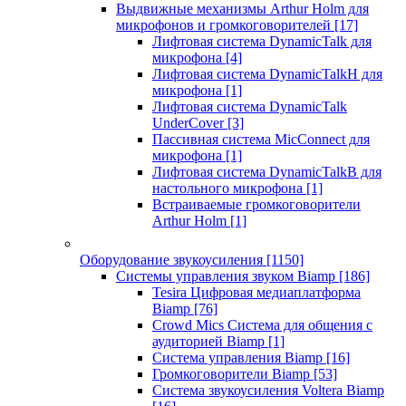
Выдвижные механизмы Arthur Holm для
микрофонов и громкоговорителей
[17]
Лифтовая система DynamicTalk для
микрофона
[4]
Лифтовая система DynamicTalkH для
микрофона
[1]
Лифтовая система DynamicTalk
UnderCover
[3]
Пассивная система MicConnect для
микрофона
[1]
Лифтовая система DynamicTalkB для
настольного микрофона
[1]
Встраиваемые громкоговорители
Arthur Holm
[1]
Оборудование звукоусиления
[1150]
Системы управления звуком Biamp
[186]
Tesira Цифровая медиаплатформа
Biamp
[76]
Crowd Mics Система для общения с
аудиторией Biamp
[1]
Система управления Biamp
[16]
Громкоговорители Biamp
[53]
Система звукоусиления Voltera Biamp