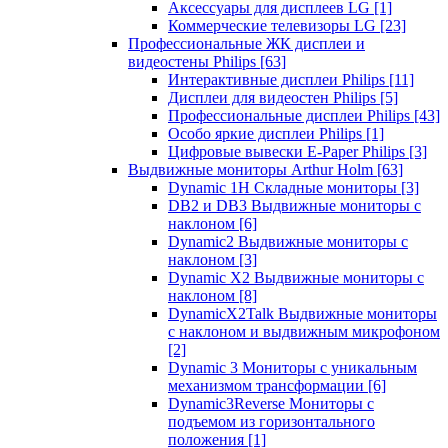
Аксессуары для дисплеев LG
[1]
Коммерческие телевизоры LG
[23]
Профессиональные ЖК дисплеи и
видеостены Philips
[63]
Интерактивные дисплеи Philips
[11]
Дисплеи для видеостен Philips
[5]
Профессиональные дисплеи Philips
[43]
Особо яркие дисплеи Philips
[1]
Цифровые вывески E-Paper Philips
[3]
Выдвижные мониторы Arthur Holm
[63]
Dynamic 1Н Складные мониторы
[3]
DB2 и DB3 Выдвижные мониторы с
наклоном
[6]
Dynamic2 Выдвижные мониторы с
наклоном
[3]
Dynamic X2 Выдвижные мониторы с
наклоном
[8]
DynamicX2Talk Выдвижные мониторы
с наклоном и выдвижным микрофоном
[2]
Dynamic 3 Мониторы с уникальным
механизмом трансформации
[6]
Dynamic3Reverse Мониторы с
подъемом из горизонтального
положения
[1]