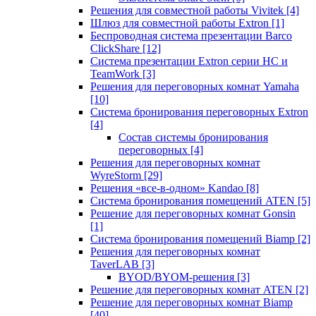
Решения для совместной работы Vivitek
[4]
Шлюз для совместной работы Extron
[1]
Беспроводная система презентации Barco
ClickShare
[12]
Система презентации Extron серии HC и
TeamWork
[3]
Решения для переговорных комнат Yamaha
[10]
Система бронирования переговорных Extron
[4]
Состав системы бронирования
переговорных
[4]
Решения для переговорных комнат
WyreStorm
[29]
Решения «все-в-одном» Kandao
[8]
Система бронирования помещений ATEN
[5]
Решение для переговорных комнат Gonsin
[1]
Система бронирования помещений Biamp
[2]
Решения для переговорных комнат
TaverLAB
[3]
BYOD/BYOM-решения
[3]
Решение для переговорных комнат ATEN
[2]
Решение для переговорных комнат Biamp
[40]