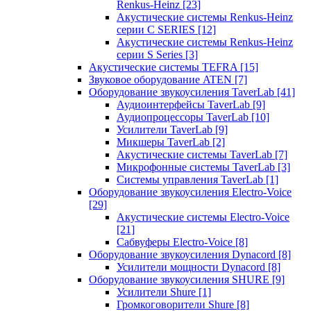
Renkus-Heinz
[23]
Акустические системы Renkus-Heinz
серии C SERIES
[12]
Акустические системы Renkus-Heinz
серии S Series
[3]
Акустические системы TEFRA
[15]
Звуковое оборудование ATEN
[7]
Оборудование звукоусиления TaverLab
[41]
Аудиоинтерфейсы TaverLab
[9]
Аудиопроцессоры TaverLab
[10]
Усилители TaverLab
[9]
Микшеры TaverLab
[2]
Акустические системы TaverLab
[7]
Микрофонные системы TaverLab
[3]
Системы управления TaverLab
[1]
Оборудование звукоусиления Electro-Voice
[29]
Акустические системы Electro-Voice
[21]
Сабвуферы Electro-Voice
[8]
Оборудование звукоусиления Dynacord
[8]
Усилители мощности Dynacord
[8]
Оборудование звукоусиления SHURE
[9]
Усилители Shure
[1]
Громкоговорители Shure
[8]