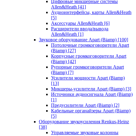
Цифровые микшерные системы
Allen&Heath
[41]
Аудиоинтерфейсы, карты Allen&Heath
[5]
Аксессуары Allen&Heath
[6]
Расширители ввода/вывода
Allen&Heath
[1]
Звуковое оборудование Apart (Biamp)
[100]
Потолочные громкоговорители Apart
(Biamp)
[27]
Корпусные громкоговорители Apart
(Biamp)
[42]
Рупорные громкоговорители Apart
(Biamp)
[7]
Усилители мощности Apart (Biamp)
[13]
Микшеры-усилители Apart (Biamp)
[3]
Источники аудиосигнала Apart (Biamp)
[1]
Предусилители Apart (Biamp)
[2]
Кабельные органайзеры Apart (Biamp)
[5]
Оборудование звукоусиления Renkus-Heinz
[38]
Управляемые звуковые колонны