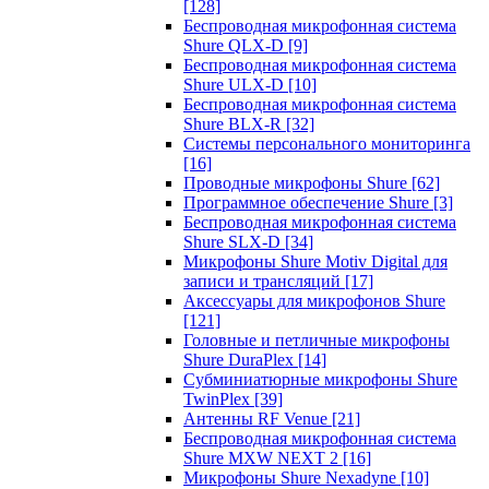
[128]
Беспроводная микрофонная система
Shure QLX-D
[9]
Беспроводная микрофонная система
Shure ULX-D
[10]
Беспроводная микрофонная система
Shure BLX-R
[32]
Системы персонального мониторинга
[16]
Проводные микрофоны Shure
[62]
Программное обеспечение Shure
[3]
Беспроводная микрофонная система
Shure SLX-D
[34]
Микрофоны Shure Motiv Digital для
записи и трансляций
[17]
Аксессуары для микрофонов Shure
[121]
Головные и петличные микрофоны
Shure DuraPlex
[14]
Субминиатюрные микрофоны Shure
TwinPlex
[39]
Антенны RF Venue
[21]
Беспроводная микрофонная система
Shure MXW NEXT 2
[16]
Микрофоны Shure Nexadyne
[10]