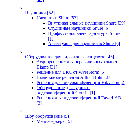
Наушники
[52]
Наушники Shure
[52]
Внутриканальные наушники Shure
[39]
Студийные наушники Shure
[6]
Профессиональные гарнитуры Shure
[1]
Аксессуары для наушников Shure
[6]
Оборудование для видеоконференцсвязи
[45]
Аудиорешение для переговорных комнат
Biamp
[31]
Решение для ВКС от WyreStorm
[5]
Выдвижные решения Arthur Holm
[3]
Решения для видеоконференций Hikvision
[2]
Оборудование для аудио- и
видеоконференций Gonsin
[1]
Решения для видеоконференций TaverLAB
[3]
Шоу-оборудование
[5]
Медиасерверы
[5]