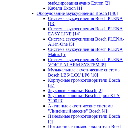
эмбедирования аудио Extron
[2]
Кабели Extron
[1]
Оборудование звукоусиления Bosch
[146]
Система звукоусиления Bosch PLENA
[13]
Система звукоусиления Bosch PLENA
EASY LINE
[14]
Система звукоусиления Bosch PLENA-
All-in-One
[5]
Система звукоусиления Bosch PLENA
Matrix
[5]
Система звукоусиления Bosch PLENA
VOICE ALARM SYSTEM
[8]
Музыкальные акустические системы
Bosch LB6/ LC6/ LP6
[10]
Корпусные громкоговорители Bosch
[37]
Звуковые колонки Bosch
[2]
Звуковые колонки Bosch серии XLA
3200
[3]
Активные акустические системы
"Линейный массив" Bosch
[4]
Панельные громкоговорители Bosch
[4]
Потолочные громкоговорители Bosch