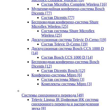
Состав Microflex Complete Wireless
[16]
Мультимедийная конференц-система Bosch
Dicentis
[77]
Состав Dicentis
[77]
Беспроводная конференц-система Shure
Microflex Wireless
[25]
Состав системы Shure Microflex
Wireless
[25]
Дискуссионная система Televic D-Cerno
[19]
Состав Televic D-Cerno
[19]
Дискуссионная система Bosch CCS 1000 D
[14]
Состав Bosch CCS 1000 D
[14]
Беспроводная конференц-система Bosch
Dicentis
[12]
Состав Dicentis Bosch
[12]
Конференц-системы Mipro
[6]
Состав системы Mipro
[3]
Комплекты системы Mipro
[3]
Системы синхронного перевода
[49]
Televic Lingua IR Цифровая ИК система
синхронного перевода и распределения
звука
[8]