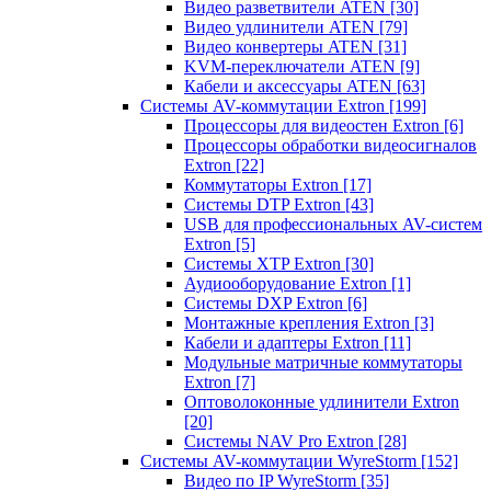
Видео разветвители ATEN
[30]
Видео удлинители ATEN
[79]
Видео конвертеры ATEN
[31]
KVM-переключатели ATEN
[9]
Кабели и аксессуары ATEN
[63]
Системы AV-коммутации Extron
[199]
Процессоры для видеостен Extron
[6]
Процессоры обработки видеосигналов
Extron
[22]
Коммутаторы Extron
[17]
Системы DTP Extron
[43]
USB для профессиональных AV-систем
Extron
[5]
Системы XTP Extron
[30]
Аудиооборудование Extron
[1]
Системы DXP Extron
[6]
Монтажные крепления Extron
[3]
Кабели и адаптеры Extron
[11]
Модульные матричные коммутаторы
Extron
[7]
Оптоволоконные удлинители Extron
[20]
Системы NAV Pro Extron
[28]
Системы AV-коммутации WyreStorm
[152]
Видео по IP WyreStorm
[35]