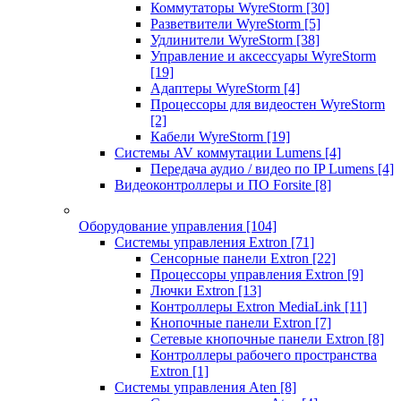
Коммутаторы WyreStorm
[30]
Разветвители WyreStorm
[5]
Удлинители WyreStorm
[38]
Управление и аксессуары WyreStorm
[19]
Адаптеры WyreStorm
[4]
Процессоры для видеостен WyreStorm
[2]
Кабели WyreStorm
[19]
Системы AV коммутации Lumens
[4]
Передача аудио / видео по IP Lumens
[4]
Видеоконтроллеры и ПО Forsite
[8]
Оборудование управления
[104]
Системы управления Extron
[71]
Сенсорные панели Extron
[22]
Процессоры управления Extron
[9]
Лючки Extron
[13]
Контроллеры Extron MediaLink
[11]
Кнопочные панели Extron
[7]
Сетевые кнопочные панели Extron
[8]
Контроллеры рабочего пространства
Extron
[1]
Системы управления Aten
[8]