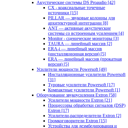
Акустические системы DS Proaudio
[42]
CX - коаксиальные точечные
источники
[15]
PILLAR — звуковые колонны для
архитектурной интеграции
[8]
ANT — активные акустические
системы со встроенным усилением
[4]
Monitor - сценические мониторы
[3]
TAURA — линейный массив
[2]
ERA-i — линейный массив
(инсталляционная версия)
[5]
ERA — линейный массив (прокатная
версия)
[5]
Усилители мощности Powersoft
[49]
Инсталляционные усилители Powersoft
[31]
Туровые усилители Powersoft
[17]
Компактные усилители Powersoft
[1]
Оборудование звукоусиления Extron
[58]
Усилители мощности Extron
[21]
Процессоры обработки сигналов (DSP)
Extron
[17]
Усилители-распределители Extron
[2]
Громкоговорители Extron
[15]
Устройства для деэмбедирования и