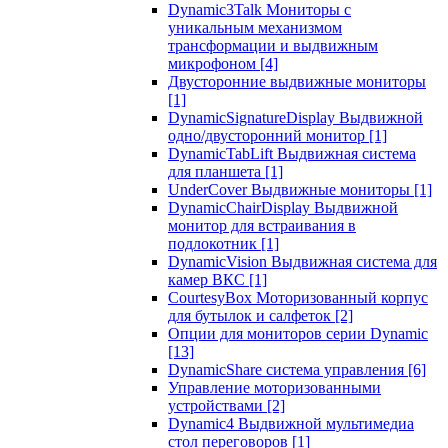
Dynamic3Talk Мониторы с
уникальным механизмом
трансформации и выдвижным
микрофоном
[4]
Двусторонние выдвижные мониторы
[1]
DynamicSignatureDisplay Выдвижной
одно/двусторонний монитор
[1]
DynamicTabLift Выдвижная система
для планшета
[1]
UnderCover Выдвижные мониторы
[1]
DynamicChairDisplay Выдвижной
монитор для встраивания в
подлокотник
[1]
DynamicVision Выдвижная система для
камер ВКС
[1]
CourtesyBox Моторизованный корпус
для бутылок и салфеток
[2]
Опции для мониторов серии Dynamic
[13]
DynamicShare система управления
[6]
Управление моторизованными
устройствами
[2]
Dynamic4 Выдвижной мультимедиа
стол переговоров
[1]