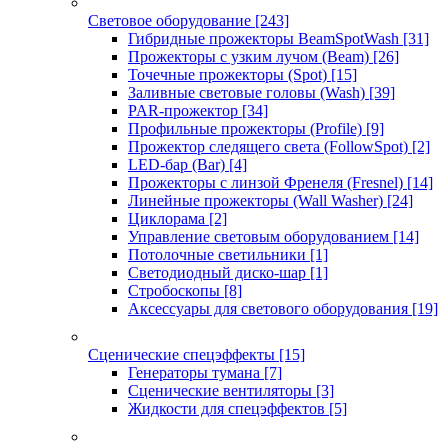
Световое оборудование
[243]
Гибридные прожекторы BeamSpotWash
[31]
Прожекторы с узким лучом (Beam)
[26]
Точечные прожекторы (Spot)
[15]
Заливные световые головы (Wash)
[39]
PAR-прожектор
[34]
Профильные прожекторы (Profile)
[9]
Прожектор следящего света (FollowSpot)
[2]
LED-бар (Bar)
[4]
Прожекторы с линзой Френеля (Fresnel)
[14]
Линейные прожекторы (Wall Washer)
[24]
Циклорама
[2]
Управление световым оборудованием
[14]
Потолочные светильники
[1]
Светодиодный диско-шар
[1]
Стробоскопы
[8]
Аксессуары для светового оборудования
[19]
Сценические спецэффекты
[15]
Генераторы тумана
[7]
Сценические вентиляторы
[3]
Жидкости для спецэффектов
[5]