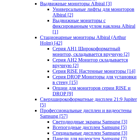
Выдвижные мониторы Albiral
[3]
Универсальные лифты для мониторов
Albiral
[2]
Выдвижные мониторы с
фиксированным углом наклона Albiral
[1]
Стационарные мониторы Albiral (Arthur
Holm)
[42]
Серия AH1 Широкоформатный
монитор, складывается вручную
[2]
Серия AH2 Монитор складывается
вручную
[2]
Серия RISE Настенные мониторы
[14]
Серия DROP Мониторы для установки
в стену
[15]
Опции для мониторов серии RISE и
DROP
[9]
Сверхширокоформатные дисплеи 21:9 Jupiter
[5]
Профессиональные дисплеи и видеостены
Samsung
[57]
Светодиодные экраны Samsung
[3]
Всепогодные дисплеи Samsung
[5]
Специальные дисплеи Samsung
[3]
Панели для видеостен Samsung
[7]