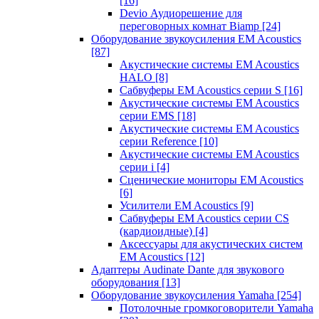
[16]
Devio Аудиорешение для
переговорных комнат Biamp
[24]
Оборудование звукоусиления EM Acoustics
[87]
Акустические системы EM Acoustics
HALO
[8]
Сабвуферы EM Acoustics серии S
[16]
Акустические системы EM Acoustics
серии EMS
[18]
Акустические системы EM Acoustics
серии Reference
[10]
Акустические системы EM Acoustics
серии i
[4]
Сценические мониторы EM Acoustics
[6]
Усилители EM Acoustics
[9]
Сабвуферы EM Acoustics серии CS
(кардиоидные)
[4]
Аксессуары для акустических систем
EM Acoustics
[12]
Адаптеры Audinate Dante для звукового
оборудования
[13]
Оборудование звукоусиления Yamaha
[254]
Потолочные громкоговорители Yamaha