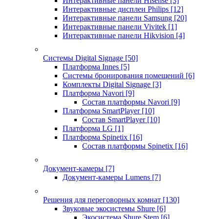
Интерактивные панели Hisense
[3]
Интерактивные дисплеи Philips
[12]
Интерактивные панели Samsung
[20]
Интерактивные панели Vivitek
[1]
Интерактивные панели Hikvision
[4]
Системы Digital Signage
[50]
Платформа Innes
[5]
Системы бронирования помещений
[6]
Комплекты Digital Signage
[3]
Платформа Navori
[9]
Состав платформы Navori
[9]
Платформа SmartPlayer
[10]
Состав SmartPlayer
[10]
Платформа LG
[1]
Платформа Spinetix
[16]
Состав платформы Spinetix
[16]
Документ-камеры
[7]
Документ-камеры Lumens
[7]
Решения для переговорных комнат
[130]
Звуковые экосистемы Shure
[6]
Экосистема Shure Stem
[6]