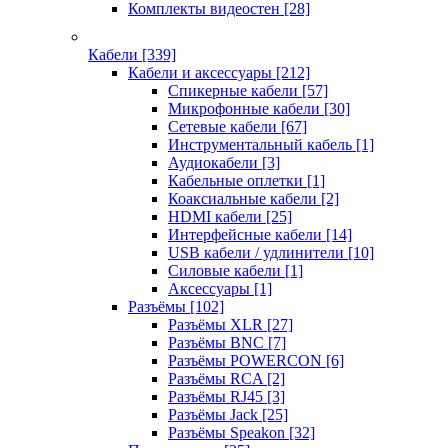
Комплекты видеостен
[28]
Кабели
[339]
Кабели и аксессуары
[212]
Спикерные кабели
[57]
Микрофонные кабели
[30]
Сетевые кабели
[67]
Инструментальный кабель
[1]
Аудиокабели
[3]
Кабельные оплетки
[1]
Коаксиальные кабели
[2]
HDMI кабели
[25]
Интерфейсные кабели
[14]
USB кабели / удлинители
[10]
Силовые кабели
[1]
Аксессуары
[1]
Разъёмы
[102]
Разъёмы XLR
[27]
Разъёмы BNC
[7]
Разъёмы POWERCON
[6]
Разъёмы RCA
[2]
Разъёмы RJ45
[3]
Разъёмы Jack
[25]
Разъёмы Speakon
[32]