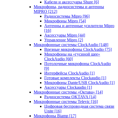
Кабели и аксессуары Shure
[6]
Микрофоны, радиосистемы и антенны
MIPRO
[212]
Радиосистемы Mipro
[96]
Микрофоны Mipro
[54]
Антенны и антенные усилители Mipro
[16]
Аксессуары Mipro
[44]
Управление Mipro
[2]
Микрофонные системы ClockAudio
[148]
Врезные микрофоны ClockAudio
[75]
Микрофоны на «гусиной шее»
ClockAudio
[60]
Потолочные микрофоны ClockAudio
[9]
Интерфейсы ClockAudio
[1]
Готовые комплекты Clockaudio
[1]
Микрофоны Dante/USB ClockAudio
[1]
Аксессуары Clockaudio
[1]
Микрофонные системы «Октава»
[14]
Радиосистемы OKTAVA
[14]
Микрофонные системы Televic
[16]
Цифровая беспроводная система связи
Unite
[16]
Микрофоны Biamp
[17]