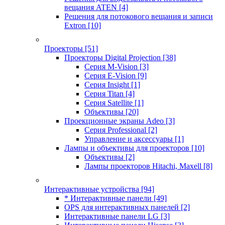
вещания ATEN
[4]
Решения для потокового вещания и записи
Extron
[10]
Проекторы
[51]
Проекторы Digital Projection
[38]
Серия M-Vision
[3]
Серия E-Vision
[9]
Серия Insight
[1]
Серия Titan
[4]
Серия Satellite
[1]
Объективы
[20]
Проекционные экраны Adeo
[3]
Серия Professional
[2]
Управление и аксессуары
[1]
Лампы и объективы для проекторов
[10]
Объективы
[2]
Лампы проекторов Hitachi, Maxell
[8]
Интерактивные устройства
[94]
* Интерактивные панели
[49]
OPS для интерактивных панелей
[2]
Интерактивные панели LG
[3]