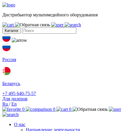
Дистрибьютор мультимедийного оборудования
Каталог
Россия
Беларусь
+7 495 640-75-57
Для дилеров
Ru
/
En
0
0
0
О нас
Направление деятельности