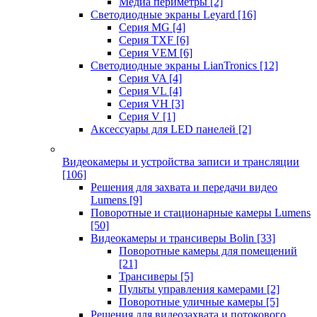
Медиа периметры
[2]
Светодиодные экраны Leyard
[16]
Серия MG
[4]
Серия TXF
[6]
Серия VEM
[6]
Светодиодные экраны LianTronics
[12]
Серия VA
[4]
Серия VL
[4]
Серия VH
[3]
Серия V
[1]
Аксессуары для LED панелей
[2]
Видеокамеры и устройства записи и трансляции
[106]
Решения для захвата и передачи видео
Lumens
[9]
Поворотные и стационарные камеры Lumens
[50]
Видеокамеры и трансиверы Bolin
[33]
Поворотные камеры для помещений
[21]
Трансиверы
[5]
Пульты управления камерами
[2]
Поворотные уличные камеры
[5]
Решения для видеозахвата и потокового