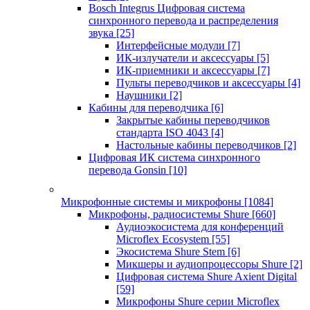
Bosch Integrus Цифровая система
синхронного перевода и распределения
звука
[25]
Интерфейсные модули
[7]
ИК-излучатели и аксессуары
[5]
ИК-приемники и аксессуары
[7]
Пульты переводчиков и аксессуары
[4]
Наушники
[2]
Кабины для переводчика
[6]
Закрытые кабины переводчиков
стандарта ISO 4043
[4]
Настольные кабины переводчиков
[2]
Цифровая ИК система синхронного
перевода Gonsin
[10]
Микрофонные системы и микрофоны
[1084]
Микрофоны, радиосистемы Shure
[660]
Аудиоэкосистема для конференций
Microflex Ecosystem
[55]
Экосистема Shure Stem
[6]
Микшеры и аудиопроцессоры Shure
[2]
Цифровая система Shure Axient Digital
[59]
Микрофоны Shure серии Microflex