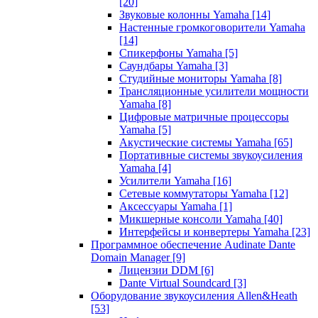
[20]
Звуковые колонны Yamaha
[14]
Настенные громкоговорители Yamaha
[14]
Спикерфоны Yamaha
[5]
Саундбары Yamaha
[3]
Студийные мониторы Yamaha
[8]
Трансляционные усилители мощности
Yamaha
[8]
Цифровые матричные процессоры
Yamaha
[5]
Акустические системы Yamaha
[65]
Портативные системы звукоусиления
Yamaha
[4]
Усилители Yamaha
[16]
Сетевые коммутаторы Yamaha
[12]
Аксессуары Yamaha
[1]
Микшерные консоли Yamaha
[40]
Интерфейсы и конвертеры Yamaha
[23]
Программное обеспечение Audinate Dante
Domain Manager
[9]
Лицензии DDM
[6]
Dante Virtual Soundcard
[3]
Оборудование звукоусиления Allen&Heath
[53]