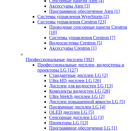
Сенсорные панели Aten
[4]
Аксессуары Aten
[3]
Программное обеспечение Aten
[1]
Системы управления WyreStorm
[2]
Системы управления Crestron
[23]
Проводные сенсорные панели Crestron
[10]
Системы управления Crestron
[7]
Видеосистемы Crestron
[5]
Аксессуары Crestron
[1]
Профессиональные дисплеи
[392]
Профессиональные дисплеи, видеостены и
проекторы LG
[127]
Стандартные дисплеи LG
[2]
Ultra HD дисплеи LG
[26]
Дисплеи для видеостен LG
[13]
Комплекты видеостен LG
[28]
Ultra Stretch дисплеи LG
[2]
Дисплеи повышенной яркости LG
[5]
Прозрачные дисплеи LG
[4]
OLED дисплеи LG
[5]
Сенсорные дисплеи LG
[3]
Проекторы LG
[13]
Программное обеспечение LG
[1]