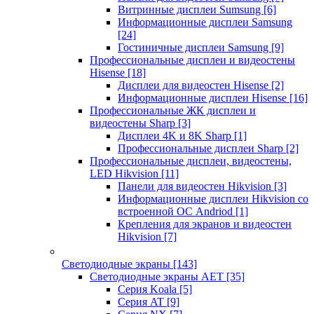
Витринные дисплеи Sumsung
[6]
Информационные дисплеи Samsung
[24]
Гостиничные дисплеи Samsung
[9]
Профессиональные дисплеи и видеостены
Hisense
[18]
Дисплеи для видеостен Hisense
[2]
Информационные дисплеи Hisense
[16]
Профессиональные ЖК дисплеи и
видеостены Sharp
[3]
Дисплеи 4K и 8K Sharp
[1]
Профессиональные дисплеи Sharp
[2]
Профессиональные дисплеи, видеостены,
LED Hikvision
[11]
Панели для видеостен Hikvision
[3]
Информационные дисплеи Hikvision со
встроенной ОС Andriod
[1]
Крепления для экранов и видеостен
Hikvision
[7]
Светодиодные экраны
[143]
Светодиодные экраны AET
[35]
Cерия Koala
[5]
Серия AT
[9]