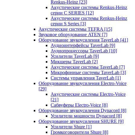
Renkus-Heinz
[23]
Акустические системы Renkus-Heinz
серии C SERIES
[12]
Акустические системы Renkus-Heinz
серии S Series
[3]
Акустические системы TEFRA
[15]
Звуковое оборудование ATEN
[7]
Оборудование звукоусиления TaverLab
[41]
Аудиоинтерфейсы TaverLab
[9]
Аудиопроцессоры TaverLab
[10]
Усилители TaverLab
[9]
Микшеры TaverLab
[2]
Акустические системы TaverLab
[7]
Микрофонные системы TaverLab
[3]
Системы управления TaverLab
[1]
Оборудование звукоусиления Electro-Voice
[29]
Акустические системы Electro-Voice
[21]
Сабвуферы Electro-Voice
[8]
Оборудование звукоусиления Dynacord
[8]
Усилители мощности Dynacord
[8]
Оборудование звукоусиления SHURE
[9]
Усилители Shure
[1]
Громкоговорители Shure
[8]