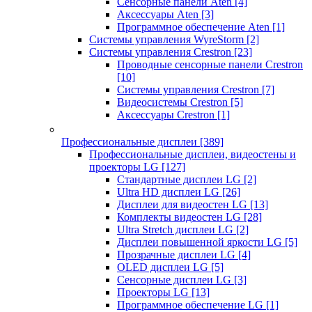
Сенсорные панели Aten
[4]
Аксессуары Aten
[3]
Программное обеспечение Aten
[1]
Системы управления WyreStorm
[2]
Системы управления Crestron
[23]
Проводные сенсорные панели Crestron
[10]
Системы управления Crestron
[7]
Видеосистемы Crestron
[5]
Аксессуары Crestron
[1]
Профессиональные дисплеи
[389]
Профессиональные дисплеи, видеостены и
проекторы LG
[127]
Стандартные дисплеи LG
[2]
Ultra HD дисплеи LG
[26]
Дисплеи для видеостен LG
[13]
Комплекты видеостен LG
[28]
Ultra Stretch дисплеи LG
[2]
Дисплеи повышенной яркости LG
[5]
Прозрачные дисплеи LG
[4]
OLED дисплеи LG
[5]
Сенсорные дисплеи LG
[3]
Проекторы LG
[13]
Программное обеспечение LG
[1]