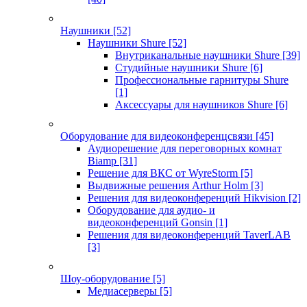
Наушники
[52]
Наушники Shure
[52]
Внутриканальные наушники Shure
[39]
Студийные наушники Shure
[6]
Профессиональные гарнитуры Shure
[1]
Аксессуары для наушников Shure
[6]
Оборудование для видеоконференцсвязи
[45]
Аудиорешение для переговорных комнат
Biamp
[31]
Решение для ВКС от WyreStorm
[5]
Выдвижные решения Arthur Holm
[3]
Решения для видеоконференций Hikvision
[2]
Оборудование для аудио- и
видеоконференций Gonsin
[1]
Решения для видеоконференций TaverLAB
[3]
Шоу-оборудование
[5]
Медиасерверы
[5]