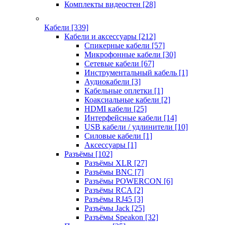
Комплекты видеостен
[28]
Кабели
[339]
Кабели и аксессуары
[212]
Спикерные кабели
[57]
Микрофонные кабели
[30]
Сетевые кабели
[67]
Инструментальный кабель
[1]
Аудиокабели
[3]
Кабельные оплетки
[1]
Коаксиальные кабели
[2]
HDMI кабели
[25]
Интерфейсные кабели
[14]
USB кабели / удлинители
[10]
Силовые кабели
[1]
Аксессуары
[1]
Разъёмы
[102]
Разъёмы XLR
[27]
Разъёмы BNC
[7]
Разъёмы POWERCON
[6]
Разъёмы RCA
[2]
Разъёмы RJ45
[3]
Разъёмы Jack
[25]
Разъёмы Speakon
[32]