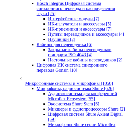
Bosch Integrus Цифровая система
синхронного перевода и распределения
звука
[25]
Интерфейсные модули
[7]
ИК-излучатели и аксессуары
[5]
ИК-приемники и аксессуары
[7]
Пульты переводчиков и аксессуары
[4]
Наушники
[2]
Кабины для переводчика
[6]
Закрытые кабины переводчиков
стандарта ISO 4043
[4]
Настольные кабины переводчиков
[2]
Цифровая ИК система синхронного
перевода Gonsin
[10]
Микрофонные системы и микрофоны
[1050]
Микрофоны, радиосистемы Shure
[626]
Аудиоэкосистема для конференций
Microflex Ecosystem
[55]
Экосистема Shure Stem
[6]
Микшеры и аудиопроцессоры Shure
[2]
Цифровая система Shure Axient Digital
[59]
Микрофоны Shure серии Microflex