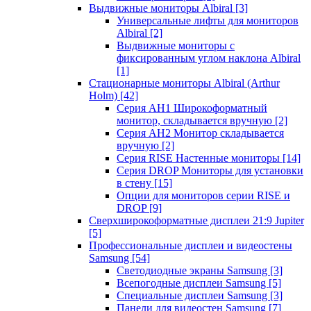
Выдвижные мониторы Albiral
[3]
Универсальные лифты для мониторов
Albiral
[2]
Выдвижные мониторы с
фиксированным углом наклона Albiral
[1]
Стационарные мониторы Albiral (Arthur
Holm)
[42]
Серия AH1 Широкоформатный
монитор, складывается вручную
[2]
Серия AH2 Монитор складывается
вручную
[2]
Серия RISE Настенные мониторы
[14]
Серия DROP Мониторы для установки
в стену
[15]
Опции для мониторов серии RISE и
DROP
[9]
Сверхширокоформатные дисплеи 21:9 Jupiter
[5]
Профессиональные дисплеи и видеостены
Samsung
[54]
Светодиодные экраны Samsung
[3]
Всепогодные дисплеи Samsung
[5]
Специальные дисплеи Samsung
[3]
Панели для видеостен Samsung
[7]