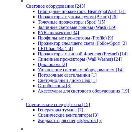
Световое оборудование
[243]
Гибридные прожекторы BeamSpotWash
[31]
Прожекторы с узким лучом (Beam)
[26]
Точечные прожекторы (Spot)
[15]
Заливные световые головы (Wash)
[39]
PAR-прожектор
[34]
Профильные прожекторы (Profile)
[9]
Прожектор следящего света (FollowSpot)
[2]
LED-бар (Bar)
[4]
Прожекторы с линзой Френеля (Fresnel)
[14]
Линейные прожекторы (Wall Washer)
[24]
Циклорама
[2]
Управление световым оборудованием
[14]
Потолочные светильники
[1]
Светодиодный диско-шар
[1]
Стробоскопы
[8]
Аксессуары для светового оборудования
[19]
Сценические спецэффекты
[15]
Генераторы тумана
[7]
Сценические вентиляторы
[3]
Жидкости для спецэффектов
[5]