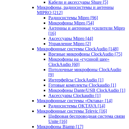
Кабели и аксессуары Shure
[5]
Микрофоны, радиосистемы и антенны
MIPRO
[212]
Радиосистемы Mipro
[96]
Микрофоны Mipro
[54]
Антенны и антенные усилители Mipro
[16]
Аксессуары Mipro
[44]
Управление Mipro
[2]
Микрофонные системы ClockAudio
[148]
Врезные микрофоны ClockAudio
[75]
Микрофоны на «гусиной шее»
ClockAudio
[60]
Потолочные микрофоны ClockAudio
[9]
Интерфейсы ClockAudio
[1]
Готовые комплекты Clockaudio
[1]
Микрофоны Dante/USB ClockAudio
[1]
Аксессуары Clockaudio
[1]
Микрофонные системы «Октава»
[14]
Радиосистемы OKTAVA
[14]
Микрофонные системы Televic
[16]
Цифровая беспроводная система связи
Unite
[16]
Микрофоны Biamp
[17]