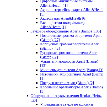
Цифровые микшерные системы
Allen&Heath
[41]
Аудиоинтерфейсы, карты Allen&Heath
[5]
Аксессуары Allen&Heath
[6]
Расширители ввода/вывода
Allen&Heath
[1]
Звуковое оборудование Apart (Biamp)
[100]
Потолочные громкоговорители Apart
(Biamp)
[27]
Корпусные громкоговорители Apart
(Biamp)
[42]
Рупорные громкоговорители Apart
(Biamp)
[7]
Усилители мощности Apart (Biamp)
[13]
Микшеры-усилители Apart (Biamp)
[3]
Источники аудиосигнала Apart (Biamp)
[1]
Предусилители Apart (Biamp)
[2]
Кабельные органайзеры Apart (Biamp)
[5]
Оборудование звукоусиления Renkus-Heinz
[38]
Управляемые звуковые колонны