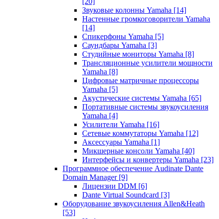
[20]
Звуковые колонны Yamaha
[14]
Настенные громкоговорители Yamaha
[14]
Спикерфоны Yamaha
[5]
Саундбары Yamaha
[3]
Студийные мониторы Yamaha
[8]
Трансляционные усилители мощности
Yamaha
[8]
Цифровые матричные процессоры
Yamaha
[5]
Акустические системы Yamaha
[65]
Портативные системы звукоусиления
Yamaha
[4]
Усилители Yamaha
[16]
Сетевые коммутаторы Yamaha
[12]
Аксессуары Yamaha
[1]
Микшерные консоли Yamaha
[40]
Интерфейсы и конвертеры Yamaha
[23]
Программное обеспечение Audinate Dante
Domain Manager
[9]
Лицензии DDM
[6]
Dante Virtual Soundcard
[3]
Оборудование звукоусиления Allen&Heath
[53]