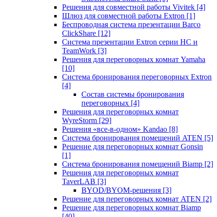
Решения для совместной работы Vivitek
[4]
Шлюз для совместной работы Extron
[1]
Беспроводная система презентации Barco
ClickShare
[12]
Система презентации Extron серии HC и
TeamWork
[3]
Решения для переговорных комнат Yamaha
[10]
Система бронирования переговорных Extron
[4]
Состав системы бронирования
переговорных
[4]
Решения для переговорных комнат
WyreStorm
[29]
Решения «все-в-одном» Kandao
[8]
Система бронирования помещений ATEN
[5]
Решение для переговорных комнат Gonsin
[1]
Система бронирования помещений Biamp
[2]
Решения для переговорных комнат
TaverLAB
[3]
BYOD/BYOM-решения
[3]
Решение для переговорных комнат ATEN
[2]
Решение для переговорных комнат Biamp
[40]