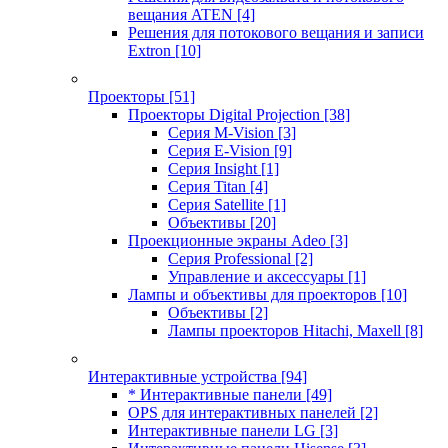
вещания ATEN
[4]
Решения для потокового вещания и записи
Extron
[10]
Проекторы
[51]
Проекторы Digital Projection
[38]
Серия M-Vision
[3]
Серия E-Vision
[9]
Серия Insight
[1]
Серия Titan
[4]
Серия Satellite
[1]
Объективы
[20]
Проекционные экраны Adeo
[3]
Серия Professional
[2]
Управление и аксессуары
[1]
Лампы и объективы для проекторов
[10]
Объективы
[2]
Лампы проекторов Hitachi, Maxell
[8]
Интерактивные устройства
[94]
* Интерактивные панели
[49]
OPS для интерактивных панелей
[2]
Интерактивные панели LG
[3]