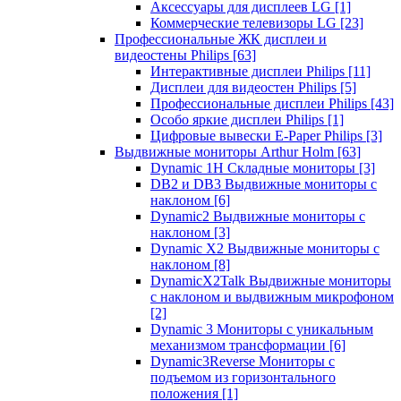
Аксессуары для дисплеев LG
[1]
Коммерческие телевизоры LG
[23]
Профессиональные ЖК дисплеи и
видеостены Philips
[63]
Интерактивные дисплеи Philips
[11]
Дисплеи для видеостен Philips
[5]
Профессиональные дисплеи Philips
[43]
Особо яркие дисплеи Philips
[1]
Цифровые вывески E-Paper Philips
[3]
Выдвижные мониторы Arthur Holm
[63]
Dynamic 1Н Складные мониторы
[3]
DB2 и DB3 Выдвижные мониторы с
наклоном
[6]
Dynamic2 Выдвижные мониторы с
наклоном
[3]
Dynamic X2 Выдвижные мониторы с
наклоном
[8]
DynamicX2Talk Выдвижные мониторы
с наклоном и выдвижным микрофоном
[2]
Dynamic 3 Мониторы с уникальным
механизмом трансформации
[6]
Dynamic3Reverse Мониторы с
подъемом из горизонтального
положения
[1]