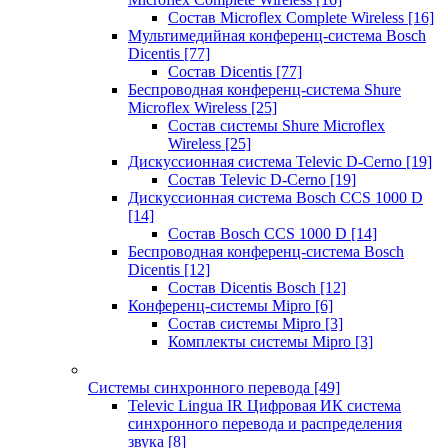
Состав Microflex Complete Wireless
[16]
Мультимедийная конференц-система Bosch
Dicentis
[77]
Состав Dicentis
[77]
Беспроводная конференц-система Shure
Microflex Wireless
[25]
Состав системы Shure Microflex
Wireless
[25]
Дискуссионная система Televic D-Cerno
[19]
Состав Televic D-Cerno
[19]
Дискуссионная система Bosch CCS 1000 D
[14]
Состав Bosch CCS 1000 D
[14]
Беспроводная конференц-система Bosch
Dicentis
[12]
Состав Dicentis Bosch
[12]
Конференц-системы Mipro
[6]
Состав системы Mipro
[3]
Комплекты системы Mipro
[3]
Системы синхронного перевода
[49]
Televic Lingua IR Цифровая ИК система
синхронного перевода и распределения
звука
[8]