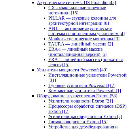
Акустические системы DS Proaudio
[42]
CX - коаксиальные точечные
источники
[15]
PILLAR — звуковые колонны для
архитектурной интеграции
[8]
ANT — активные акустические
системы со встроенным усилением
[4]
Monitor - сценические мониторы
[3]
TAURA — линейный массив
[2]
ERA-i — линейный массив
(инсталляционная версия)
[5]
ERA — линейный массив (прокатная
версия)
[5]
Усилители мощности Powersoft
[49]
Инсталляционные усилители Powersoft
[31]
Туровые усилители Powersoft
[17]
Компактные усилители Powersoft
[1]
Оборудование звукоусиления Extron
[58]
Усилители мощности Extron
[21]
Процессоры обработки сигналов (DSP)
Extron
[17]
Усилители-распределители Extron
[2]
Громкоговорители Extron
[15]
Устройства для деэмбедирования и