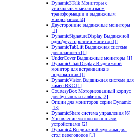
Dynamic3Talk Мониторы с
уникальным механизмом
трансформации и выдвижным
микрофоном
[4]
Двусторонние выдвижные мониторы
[1]
DynamicSignatureDisplay Выдвижной
одно/двусторонний монитор
[1]
DynamicTabLift Выдвижная система
для планшета
[1]
UnderCover Выдвижные мониторы
[1]
DynamicChairDisplay Выдвижной
монитор для встраивания в
подлокотник
[1]
DynamicVision Выдвижная система для
камер ВКС
[1]
CourtesyBox Моторизованный корпус
для бутылок и салфеток
[2]
Опции для мониторов серии Dynamic
[13]
DynamicShare система управления
[6]
Управление моторизованными
устройствами
[2]
Dynamic4 Выдвижной мультимедиа
стол переговоров
[1]