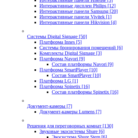
Интерактивные панели Hisense
[3]
Интерактивные дисплеи Philips
[12]
Интерактивные панели Samsung
[20]
Интерактивные панели Vivitek
[1]
Интерактивные панели Hikvision
[4]
Системы Digital Signage
[50]
Платформа Innes
[5]
Системы бронирования помещений
[6]
Комплекты Digital Signage
[3]
Платформа Navori
[9]
Состав платформы Navori
[9]
Платформа SmartPlayer
[10]
Состав SmartPlayer
[10]
Платформа LG
[1]
Платформа Spinetix
[16]
Состав платформы Spinetix
[16]
Документ-камеры
[7]
Документ-камеры Lumens
[7]
Решения для переговорных комнат
[130]
Звуковые экосистемы Shure
[6]
Экосистема Shure Stem
[6]