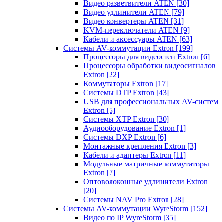
Видео разветвители ATEN
[30]
Видео удлинители ATEN
[79]
Видео конвертеры ATEN
[31]
KVM-переключатели ATEN
[9]
Кабели и аксессуары ATEN
[63]
Системы AV-коммутации Extron
[199]
Процессоры для видеостен Extron
[6]
Процессоры обработки видеосигналов
Extron
[22]
Коммутаторы Extron
[17]
Системы DTP Extron
[43]
USB для профессиональных AV-систем
Extron
[5]
Системы XTP Extron
[30]
Аудиооборудование Extron
[1]
Системы DXP Extron
[6]
Монтажные крепления Extron
[3]
Кабели и адаптеры Extron
[11]
Модульные матричные коммутаторы
Extron
[7]
Оптоволоконные удлинители Extron
[20]
Системы NAV Pro Extron
[28]
Системы AV-коммутации WyreStorm
[152]
Видео по IP WyreStorm
[35]