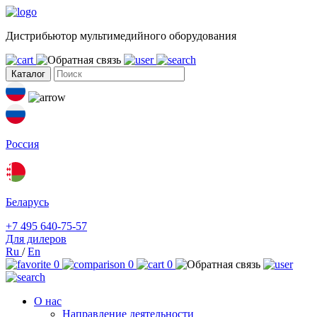
Дистрибьютор мультимедийного оборудования
Каталог
Россия
Беларусь
+7 495 640-75-57
Для дилеров
Ru
/
En
0
0
0
О нас
Направление деятельности