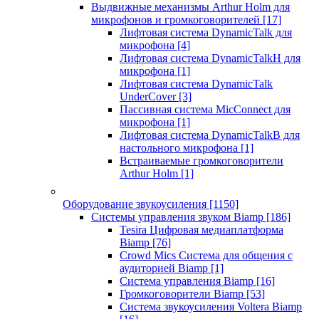
Выдвижные механизмы Arthur Holm для
микрофонов и громкоговорителей
[17]
Лифтовая система DynamicTalk для
микрофона
[4]
Лифтовая система DynamicTalkH для
микрофона
[1]
Лифтовая система DynamicTalk
UnderCover
[3]
Пассивная система MicConnect для
микрофона
[1]
Лифтовая система DynamicTalkB для
настольного микрофона
[1]
Встраиваемые громкоговорители
Arthur Holm
[1]
Оборудование звукоусиления
[1150]
Системы управления звуком Biamp
[186]
Tesira Цифровая медиаплатформа
Biamp
[76]
Crowd Mics Система для общения с
аудиторией Biamp
[1]
Система управления Biamp
[16]
Громкоговорители Biamp
[53]
Система звукоусиления Voltera Biamp