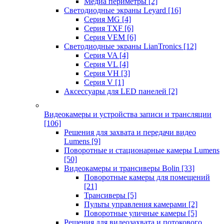
Медиа периметры
[2]
Светодиодные экраны Leyard
[16]
Серия MG
[4]
Серия TXF
[6]
Серия VEM
[6]
Светодиодные экраны LianTronics
[12]
Серия VA
[4]
Серия VL
[4]
Серия VH
[3]
Серия V
[1]
Аксессуары для LED панелей
[2]
Видеокамеры и устройства записи и трансляции
[106]
Решения для захвата и передачи видео
Lumens
[9]
Поворотные и стационарные камеры Lumens
[50]
Видеокамеры и трансиверы Bolin
[33]
Поворотные камеры для помещений
[21]
Трансиверы
[5]
Пульты управления камерами
[2]
Поворотные уличные камеры
[5]
Решения для видеозахвата и потокового