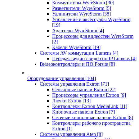
Коммутаторы WyreStorm
[30]
Разветвители WyreStorm
[5]
Удлинители WyreStorm
[38]
Управление и аксессуары WyreStorm
[19]
Адаптеры WyreStorm
[4]
Процессоры для видеостен WyreStorm
[2]
Кабели WyreStorm
[19]
Системы AV коммутации Lumens
[4]
Передача аудио / видео по IP Lumens
[4]
Видеоконтроллеры и ПО Forsite
[8]
Оборудование управления
[104]
Системы управления Extron
[71]
Сенсорные панели Extron
[22]
Процессоры управления Extron
[9]
Лючки Extron
[13]
Контроллеры Extron MediaLink
[11]
Кнопочные панели Extron
[7]
Сетевые кнопочные панели Extron
[8]
Контроллеры рабочего пространства
Extron
[1]
Системы управления Aten
[8]