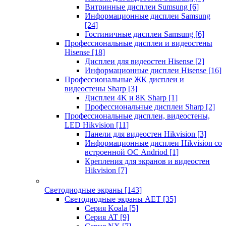
Витринные дисплеи Sumsung
[6]
Информационные дисплеи Samsung
[24]
Гостиничные дисплеи Samsung
[6]
Профессиональные дисплеи и видеостены
Hisense
[18]
Дисплеи для видеостен Hisense
[2]
Информационные дисплеи Hisense
[16]
Профессиональные ЖК дисплеи и
видеостены Sharp
[3]
Дисплеи 4K и 8K Sharp
[1]
Профессиональные дисплеи Sharp
[2]
Профессиональные дисплеи, видеостены,
LED Hikvision
[11]
Панели для видеостен Hikvision
[3]
Информационные дисплеи Hikvision со
встроенной ОС Andriod
[1]
Крепления для экранов и видеостен
Hikvision
[7]
Светодиодные экраны
[143]
Светодиодные экраны AET
[35]
Cерия Koala
[5]
Серия AT
[9]