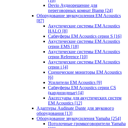
[16]
Devio Аудиорешение для
переговорных комнат Biamp
[24]
Оборудование звукоусиления EM Acoustics
[87]
Акустические системы EM Acoustics
HALO
[8]
Сабвуферы EM Acoustics серии S
[16]
Акустические системы EM Acoustics
серии EMS
[18]
Акустические системы EM Acoustics
серии Reference
[10]
Акустические системы EM Acoustics
серии i
[4]
Сценические мониторы EM Acoustics
[6]
Усилители EM Acoustics
[9]
Сабвуферы EM Acoustics серии CS
(кардиоидные)
[4]
Аксессуары для акустических систем
EM Acoustics
[12]
Адаптеры Audinate Dante для звукового
оборудования
[13]
Оборудование звукоусиления Yamaha
[254]
Потолочные громкоговорители Yamaha