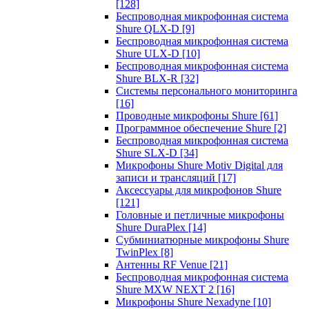
[128]
Беспроводная микрофонная система
Shure QLX-D
[9]
Беспроводная микрофонная система
Shure ULX-D
[10]
Беспроводная микрофонная система
Shure BLX-R
[32]
Системы персонального мониторинга
[16]
Проводные микрофоны Shure
[61]
Программное обеспечение Shure
[2]
Беспроводная микрофонная система
Shure SLX-D
[34]
Микрофоны Shure Motiv Digital для
записи и трансляций
[17]
Аксессуары для микрофонов Shure
[121]
Головные и петличные микрофоны
Shure DuraPlex
[14]
Субминиатюрные микрофоны Shure
TwinPlex
[8]
Антенны RF Venue
[21]
Беспроводная микрофонная система
Shure MXW NEXT 2
[16]
Микрофоны Shure Nexadyne
[10]