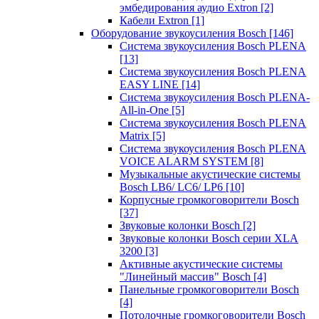
эмбедирования аудио Extron
[2]
Кабели Extron
[1]
Оборудование звукоусиления Bosch
[146]
Система звукоусиления Bosch PLENA
[13]
Система звукоусиления Bosch PLENA
EASY LINE
[14]
Система звукоусиления Bosch PLENA-
All-in-One
[5]
Система звукоусиления Bosch PLENA
Matrix
[5]
Система звукоусиления Bosch PLENA
VOICE ALARM SYSTEM
[8]
Музыкальные акустические системы
Bosch LB6/ LC6/ LP6
[10]
Корпусные громкоговорители Bosch
[37]
Звуковые колонки Bosch
[2]
Звуковые колонки Bosch серии XLA
3200
[3]
Активные акустические системы
"Линейный массив" Bosch
[4]
Панельные громкоговорители Bosch
[4]
Потолочные громкоговорители Bosch