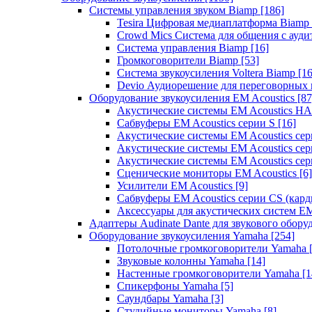
Системы управления звуком Biamp
[186]
Tesira Цифровая медиаплатформа Biamp
Crowd Mics Система для общения с ауд
Система управления Biamp
[16]
Громкоговорители Biamp
[53]
Система звукоусиления Voltera Biamp
[16
Devio Аудиорешение для переговорных
Оборудование звукоусиления EM Acoustics
[87
Акустические системы EM Acoustics 
Сабвуферы EM Acoustics серии S
[16]
Акустические системы EM Acoustics с
Акустические системы EM Acoustics сер
Акустические системы EM Acoustics сер
Сценические мониторы EM Acoustics
[6]
Усилители EM Acoustics
[9]
Сабвуферы EM Acoustics серии CS (кар
Аксессуары для акустических систем EM
Адаптеры Audinate Dante для звукового обор
Оборудование звукоусиления Yamaha
[254]
Потолочные громкоговорители Yamaha
Звуковые колонны Yamaha
[14]
Настенные громкоговорители Yamaha
[1
Спикерфоны Yamaha
[5]
Саундбары Yamaha
[3]
Студийные мониторы Yamaha
[8]