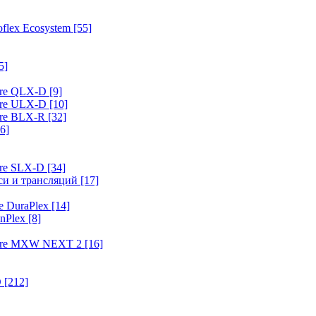
flex Ecosystem
[55]
5]
ure QLX-D
[9]
ure ULX-D
[10]
ure BLX-R
[32]
6]
ure SLX-D
[34]
иси и трансляций
[17]
e DuraPlex
[14]
nPlex
[8]
hure MXW NEXT 2
[16]
O
[212]