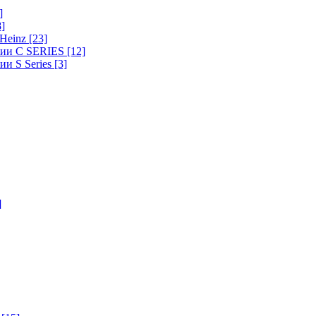
]
8]
-Heinz
[23]
ерии C SERIES
[12]
ии S Series
[3]
]