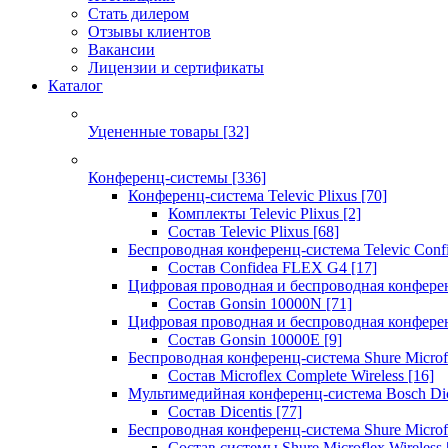
Стать дилером
Отзывы клиентов
Вакансии
Лицензии и сертификаты
Каталог
Уцененные товары
[32]
Конференц-системы
[336]
Конференц-система Televic Plixus
[70]
Комплекты Televic Plixus
[2]
Состав Televic Plixus
[68]
Беспроводная конференц-система Televic Con
Состав Confidea FLEX G4
[17]
Цифровая проводная и беспроводная конфере
Состав Gonsin 10000N
[71]
Цифровая проводная и беспроводная конфере
Состав Gonsin 10000E
[9]
Беспроводная конференц-система Shure Microfl
Состав Microflex Complete Wireless
[16]
Мультимедийная конференц-система Bosch Dic
Состав Dicentis
[77]
Беспроводная конференц-система Shure Microfl
Состав системы Shure Microflex Wireless