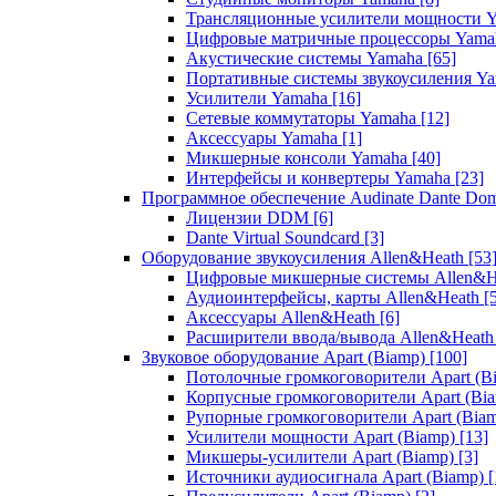
Трансляционные усилители мощности 
Цифровые матричные процессоры Yam
Акустические системы Yamaha
[65]
Портативные системы звукоусиления Y
Усилители Yamaha
[16]
Сетевые коммутаторы Yamaha
[12]
Аксессуары Yamaha
[1]
Микшерные консоли Yamaha
[40]
Интерфейсы и конвертеры Yamaha
[23]
Программное обеспечение Audinate Dante Do
Лицензии DDM
[6]
Dante Virtual Soundcard
[3]
Оборудование звукоусиления Allen&Heath
[53
Цифровые микшерные системы Allen&
Аудиоинтерфейсы, карты Allen&Heath
[
Аксессуары Allen&Heath
[6]
Расширители ввода/вывода Allen&Heat
Звуковое оборудование Apart (Biamp)
[100]
Потолочные громкоговорители Apart (B
Корпусные громкоговорители Apart (Bi
Рупорные громкоговорители Apart (Bia
Усилители мощности Apart (Biamp)
[13]
Микшеры-усилители Apart (Biamp)
[3]
Источники аудиосигнала Apart (Biamp)
[