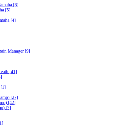
Yamaha
[8]
aha
[5]
amaha
[4]
main Manager
[9]
]
Heath
[41]
5]
h
[1]
iamp)
[27]
amp)
[42]
mp)
[7]
1]