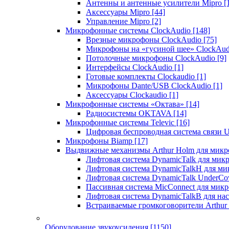
Антенны и антенные усилители Mipro
[
Аксессуары Mipro
[44]
Управление Mipro
[2]
Микрофонные системы ClockAudio
[148]
Врезные микрофоны ClockAudio
[75]
Микрофоны на «гусиной шее» ClockAu
Потолочные микрофоны ClockAudio
[9]
Интерфейсы ClockAudio
[1]
Готовые комплекты Clockaudio
[1]
Микрофоны Dante/USB ClockAudio
[1]
Аксессуары Clockaudio
[1]
Микрофонные системы «Октава»
[14]
Радиосистемы OKTAVA
[14]
Микрофонные системы Televic
[16]
Цифровая беспроводная система связи U
Микрофоны Biamp
[17]
Выдвижные механизмы Arthur Holm для микр
Лифтовая система DynamicTalk для ми
Лифтовая система DynamicTalkH для м
Лифтовая система DynamicTalk UnderCo
Пассивная система MicConnect для мик
Лифтовая система DynamicTalkB для на
Встраиваемые громкоговорители Arthu
Оборудование звукоусиления
[1150]