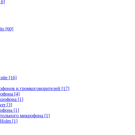
16]
dio
[60]
nite
[16]
офонов и громкоговорителей
[17]
крофона
[4]
икрофона
[1]
ver
[3]
рофона
[1]
стольного микрофона
[1]
r Holm
[1]