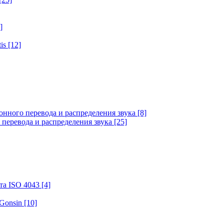
]
tis
[12]
онного перевода и распределения звука
[8]
 перевода и распределения звука
[25]
та ISO 4043
[4]
 Gonsin
[10]