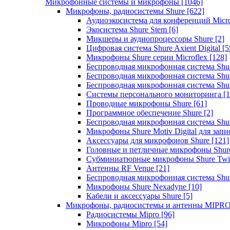
Микрофонные системы и микрофоны
[1046]
Микрофоны, радиосистемы Shure
[622]
Аудиоэкосистема для конференций Micro
Экосистема Shure Stem
[6]
Микшеры и аудиопроцессоры Shure
[2]
Цифровая система Shure Axient Digital
[5
Микрофоны Shure серии Microflex
[128]
Беспроводная микрофонная система Sh
Беспроводная микрофонная система Sh
Беспроводная микрофонная система Sh
Системы персонального мониторинга
[1
Проводные микрофоны Shure
[61]
Программное обеспечение Shure
[2]
Беспроводная микрофонная система Sh
Микрофоны Shure Motiv Digital для зап
Аксессуары для микрофонов Shure
[121]
Головные и петличные микрофоны Shur
Субминиатюрные микрофоны Shure Twi
Антенны RF Venue
[21]
Беспроводная микрофонная система S
Микрофоны Shure Nexadyne
[10]
Кабели и аксессуары Shure
[5]
Микрофоны, радиосистемы и антенны MIPR
Радиосистемы Mipro
[96]
Микрофоны Mipro
[54]