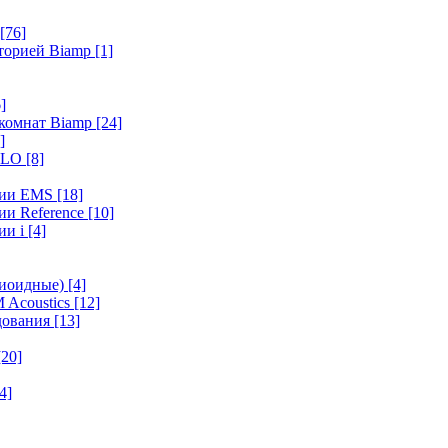
[76]
иторией Biamp
[1]
]
 комнат Biamp
[24]
]
HALO
[8]
ерии EMS
[18]
ии Reference
[10]
ии i
[4]
диоидные)
[4]
 Acoustics
[12]
удования
[13]
[20]
4]