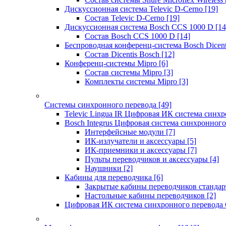
Дискуссионная система Televic D-Cerno
[19]
Состав Televic D-Cerno
[19]
Дискуссионная система Bosch CCS 1000 D
[14
Состав Bosch CCS 1000 D
[14]
Беспроводная конференц-система Bosch Dicen
Состав Dicentis Bosch
[12]
Конференц-системы Mipro
[6]
Состав системы Mipro
[3]
Комплекты системы Mipro
[3]
Системы синхронного перевода
[49]
Televic Lingua IR Цифровая ИК система синхр
Bosch Integrus Цифровая система синхронного
Интерфейсные модули
[7]
ИК-излучатели и аксессуары
[5]
ИК-приемники и аксессуары
[7]
Пульты переводчиков и аксессуары
[4]
Наушники
[2]
Кабины для переводчика
[6]
Закрытые кабины переводчиков стандар
Настольные кабины переводчиков
[2]
Цифровая ИК система синхронного перевода