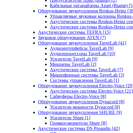
Предусилители Apart (Biamp)
[2]
Кабельные органайзеры Apart (Biamp)
[5
Оборудование звукоусиления Renkus-Heinz
[3
Управляемые звуковые колонны Renkus
Акустические системы Renkus-Heinz с
Акустические системы Renkus-Heinz сер
Акустические системы TEFRA
[15]
Звуковое оборудование ATEN
[7]
Оборудование звукоусиления TaverLab
[41]
Аудиоинтерфейсы TaverLab
[9]
Аудиопроцессоры TaverLab
[10]
Усилители TaverLab
[9]
Микшеры TaverLab
[2]
Акустические системы TaverLab
[7]
Микрофонные системы TaverLab
[3]
Системы управления TaverLab
[1]
Оборудование звукоусиления Electro-Voice
[29
Акустические системы Electro-Voice
[21]
Сабвуферы Electro-Voice
[8]
Оборудование звукоусиления Dynacord
[8]
Усилители мощности Dynacord
[8]
Оборудование звукоусиления SHURE
[9]
Усилители Shure
[1]
Громкоговорители Shure
[8]
Акустические системы DS Proaudio
[42]