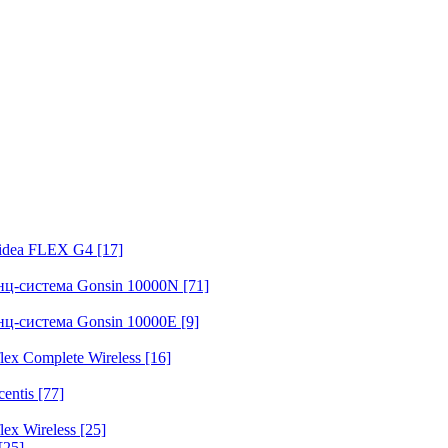
fidea FLEX G4
[17]
нц-система Gonsin 10000N
[71]
нц-система Gonsin 10000E
[9]
ex Complete Wireless
[16]
entis
[77]
ex Wireless
[25]
[25]