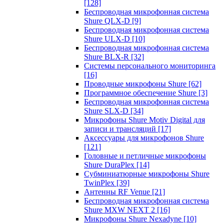
[128]
Беспроводная микрофонная система
Shure QLX-D
[9]
Беспроводная микрофонная система
Shure ULX-D
[10]
Беспроводная микрофонная система
Shure BLX-R
[32]
Системы персонального мониторинга
[16]
Проводные микрофоны Shure
[62]
Программное обеспечение Shure
[3]
Беспроводная микрофонная система
Shure SLX-D
[34]
Микрофоны Shure Motiv Digital для
записи и трансляций
[17]
Аксессуары для микрофонов Shure
[121]
Головные и петличные микрофоны
Shure DuraPlex
[14]
Субминиатюрные микрофоны Shure
TwinPlex
[39]
Антенны RF Venue
[21]
Беспроводная микрофонная система
Shure MXW NEXT 2
[16]
Микрофоны Shure Nexadyne
[10]