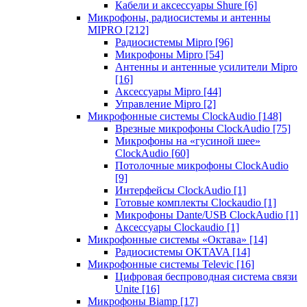
Кабели и аксессуары Shure
[6]
Микрофоны, радиосистемы и антенны
MIPRO
[212]
Радиосистемы Mipro
[96]
Микрофоны Mipro
[54]
Антенны и антенные усилители Mipro
[16]
Аксессуары Mipro
[44]
Управление Mipro
[2]
Микрофонные системы ClockAudio
[148]
Врезные микрофоны ClockAudio
[75]
Микрофоны на «гусиной шее»
ClockAudio
[60]
Потолочные микрофоны ClockAudio
[9]
Интерфейсы ClockAudio
[1]
Готовые комплекты Clockaudio
[1]
Микрофоны Dante/USB ClockAudio
[1]
Аксессуары Clockaudio
[1]
Микрофонные системы «Октава»
[14]
Радиосистемы OKTAVA
[14]
Микрофонные системы Televic
[16]
Цифровая беспроводная система связи
Unite
[16]
Микрофоны Biamp
[17]