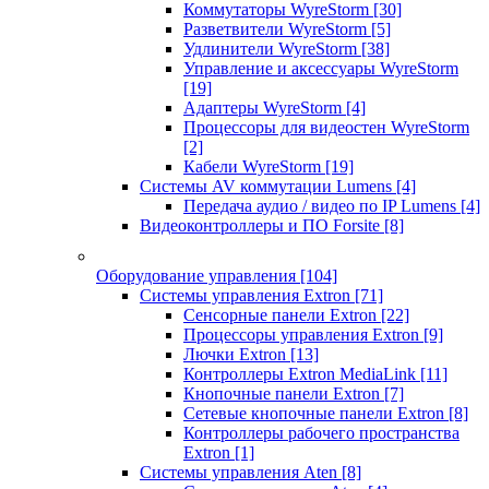
Коммутаторы WyreStorm
[30]
Разветвители WyreStorm
[5]
Удлинители WyreStorm
[38]
Управление и аксессуары WyreStorm
[19]
Адаптеры WyreStorm
[4]
Процессоры для видеостен WyreStorm
[2]
Кабели WyreStorm
[19]
Системы AV коммутации Lumens
[4]
Передача аудио / видео по IP Lumens
[4]
Видеоконтроллеры и ПО Forsite
[8]
Оборудование управления
[104]
Системы управления Extron
[71]
Сенсорные панели Extron
[22]
Процессоры управления Extron
[9]
Лючки Extron
[13]
Контроллеры Extron MediaLink
[11]
Кнопочные панели Extron
[7]
Сетевые кнопочные панели Extron
[8]
Контроллеры рабочего пространства
Extron
[1]
Системы управления Aten
[8]