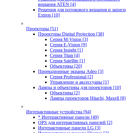
вещания ATEN
[4]
Решения для потокового вещания и записи
Extron
[10]
Проекторы
[51]
Проекторы Digital Projection
[38]
Серия M-Vision
[3]
Серия E-Vision
[9]
Серия Insight
[1]
Серия Titan
[4]
Серия Satellite
[1]
Объективы
[20]
Проекционные экраны Adeo
[3]
Серия Professional
[2]
Управление и аксессуары
[1]
Лампы и объективы для проекторов
[10]
Объективы
[2]
Лампы проекторов Hitachi, Maxell
[8]
Интерактивные устройства
[94]
* Интерактивные панели
[49]
OPS для интерактивных панелей
[2]
Интерактивные панели LG
[3]