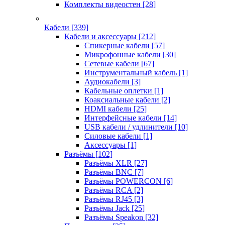
Комплекты видеостен
[28]
Кабели
[339]
Кабели и аксессуары
[212]
Спикерные кабели
[57]
Микрофонные кабели
[30]
Сетевые кабели
[67]
Инструментальный кабель
[1]
Аудиокабели
[3]
Кабельные оплетки
[1]
Коаксиальные кабели
[2]
HDMI кабели
[25]
Интерфейсные кабели
[14]
USB кабели / удлинители
[10]
Силовые кабели
[1]
Аксессуары
[1]
Разъёмы
[102]
Разъёмы XLR
[27]
Разъёмы BNC
[7]
Разъёмы POWERCON
[6]
Разъёмы RCA
[2]
Разъёмы RJ45
[3]
Разъёмы Jack
[25]
Разъёмы Speakon
[32]