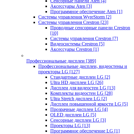
Сенсорные панели Aten
[4]
Аксессуары Aten
[3]
Программное обеспечение Aten
[1]
Системы управления WyreStorm
[2]
Системы управления Crestron
[23]
Проводные сенсорные панели Crestron
[10]
Системы управления Crestron
[7]
Видеосистемы Crestron
[5]
Аксессуары Crestron
[1]
Профессиональные дисплеи
[389]
Профессиональные дисплеи, видеостены и
проекторы LG
[127]
Стандартные дисплеи LG
[2]
Ultra HD дисплеи LG
[26]
Дисплеи для видеостен LG
[13]
Комплекты видеостен LG
[28]
Ultra Stretch дисплеи LG
[2]
Дисплеи повышенной яркости LG
[5]
Прозрачные дисплеи LG
[4]
OLED дисплеи LG
[5]
Сенсорные дисплеи LG
[3]
Проекторы LG
[13]
Программное обеспечение LG
[1]