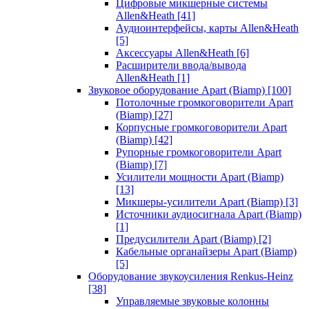
Цифровые микшерные системы
Allen&Heath
[41]
Аудиоинтерфейсы, карты Allen&Heath
[5]
Аксессуары Allen&Heath
[6]
Расширители ввода/вывода
Allen&Heath
[1]
Звуковое оборудование Apart (Biamp)
[100]
Потолочные громкоговорители Apart
(Biamp)
[27]
Корпусные громкоговорители Apart
(Biamp)
[42]
Рупорные громкоговорители Apart
(Biamp)
[7]
Усилители мощности Apart (Biamp)
[13]
Микшеры-усилители Apart (Biamp)
[3]
Источники аудиосигнала Apart (Biamp)
[1]
Предусилители Apart (Biamp)
[2]
Кабельные органайзеры Apart (Biamp)
[5]
Оборудование звукоусиления Renkus-Heinz
[38]
Управляемые звуковые колонны