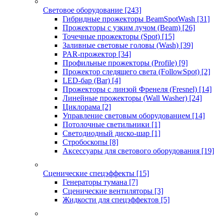
Световое оборудование
[243]
Гибридные прожекторы BeamSpotWash
[31]
Прожекторы с узким лучом (Beam)
[26]
Точечные прожекторы (Spot)
[15]
Заливные световые головы (Wash)
[39]
PAR-прожектор
[34]
Профильные прожекторы (Profile)
[9]
Прожектор следящего света (FollowSpot)
[2]
LED-бар (Bar)
[4]
Прожекторы с линзой Френеля (Fresnel)
[14]
Линейные прожекторы (Wall Washer)
[24]
Циклорама
[2]
Управление световым оборудованием
[14]
Потолочные светильники
[1]
Светодиодный диско-шар
[1]
Стробоскопы
[8]
Аксессуары для светового оборудования
[19]
Сценические спецэффекты
[15]
Генераторы тумана
[7]
Сценические вентиляторы
[3]
Жидкости для спецэффектов
[5]