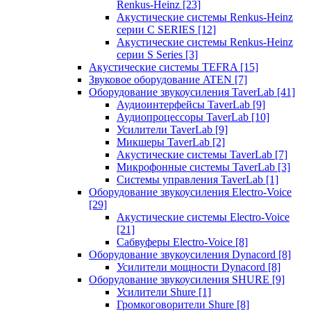
Renkus-Heinz
[23]
Акустические системы Renkus-Heinz
серии C SERIES
[12]
Акустические системы Renkus-Heinz
серии S Series
[3]
Акустические системы TEFRA
[15]
Звуковое оборудование ATEN
[7]
Оборудование звукоусиления TaverLab
[41]
Аудиоинтерфейсы TaverLab
[9]
Аудиопроцессоры TaverLab
[10]
Усилители TaverLab
[9]
Микшеры TaverLab
[2]
Акустические системы TaverLab
[7]
Микрофонные системы TaverLab
[3]
Системы управления TaverLab
[1]
Оборудование звукоусиления Electro-Voice
[29]
Акустические системы Electro-Voice
[21]
Сабвуферы Electro-Voice
[8]
Оборудование звукоусиления Dynacord
[8]
Усилители мощности Dynacord
[8]
Оборудование звукоусиления SHURE
[9]
Усилители Shure
[1]
Громкоговорители Shure
[8]