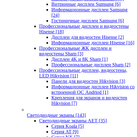
Витринные дисплеи Sumsung
[6]
Информационные дисплеи Samsung
[24]
Гостиничные дисплеи Samsung
[6]
Профессиональные дисплеи и видеостены
Hisense
[18]
Дисплеи для видеостен Hisense
[2]
Информационные дисплеи Hisense
[16]
Профессиональные ЖК дисплеи и
видеостены Sharp
[3]
Дисплеи 4K и 8K Sharp
[1]
Профессиональные дисплеи Sharp
[2]
Профессиональные дисплеи, видеостены,
LED Hikvision
[11]
Панели для видеостен Hikvision
[3]
Информационные дисплеи Hikvision со
встроенной ОС Andriod
[1]
Крепления для экранов и видеостен
Hikvision
[7]
Светодиодные экраны
[143]
Светодиодные экраны AET
[35]
Cерия Koala
[5]
Серия AT
[9]