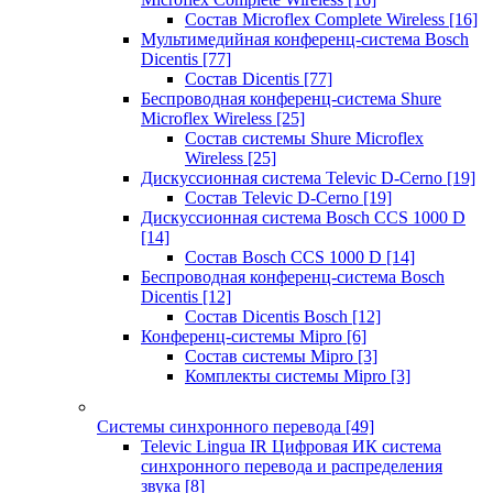
Состав Microflex Complete Wireless
[16]
Мультимедийная конференц-система Bosch
Dicentis
[77]
Состав Dicentis
[77]
Беспроводная конференц-система Shure
Microflex Wireless
[25]
Состав системы Shure Microflex
Wireless
[25]
Дискуссионная система Televic D-Cerno
[19]
Состав Televic D-Cerno
[19]
Дискуссионная система Bosch CCS 1000 D
[14]
Состав Bosch CCS 1000 D
[14]
Беспроводная конференц-система Bosch
Dicentis
[12]
Состав Dicentis Bosch
[12]
Конференц-системы Mipro
[6]
Состав системы Mipro
[3]
Комплекты системы Mipro
[3]
Системы синхронного перевода
[49]
Televic Lingua IR Цифровая ИК система
синхронного перевода и распределения
звука
[8]