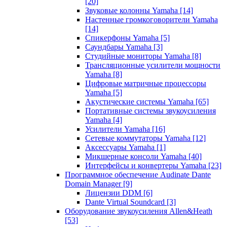
[20]
Звуковые колонны Yamaha
[14]
Настенные громкоговорители Yamaha
[14]
Спикерфоны Yamaha
[5]
Саундбары Yamaha
[3]
Студийные мониторы Yamaha
[8]
Трансляционные усилители мощности
Yamaha
[8]
Цифровые матричные процессоры
Yamaha
[5]
Акустические системы Yamaha
[65]
Портативные системы звукоусиления
Yamaha
[4]
Усилители Yamaha
[16]
Сетевые коммутаторы Yamaha
[12]
Аксессуары Yamaha
[1]
Микшерные консоли Yamaha
[40]
Интерфейсы и конвертеры Yamaha
[23]
Программное обеспечение Audinate Dante
Domain Manager
[9]
Лицензии DDM
[6]
Dante Virtual Soundcard
[3]
Оборудование звукоусиления Allen&Heath
[53]