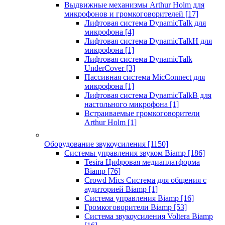
Выдвижные механизмы Arthur Holm для
микрофонов и громкоговорителей
[17]
Лифтовая система DynamicTalk для
микрофона
[4]
Лифтовая система DynamicTalkH для
микрофона
[1]
Лифтовая система DynamicTalk
UnderCover
[3]
Пассивная система MicConnect для
микрофона
[1]
Лифтовая система DynamicTalkB для
настольного микрофона
[1]
Встраиваемые громкоговорители
Arthur Holm
[1]
Оборудование звукоусиления
[1150]
Системы управления звуком Biamp
[186]
Tesira Цифровая медиаплатформа
Biamp
[76]
Crowd Mics Система для общения с
аудиторией Biamp
[1]
Система управления Biamp
[16]
Громкоговорители Biamp
[53]
Система звукоусиления Voltera Biamp