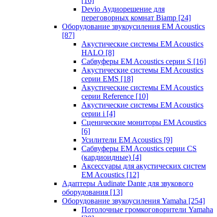
[16]
Devio Аудиорешение для
переговорных комнат Biamp
[24]
Оборудование звукоусиления EM Acoustics
[87]
Акустические системы EM Acoustics
HALO
[8]
Сабвуферы EM Acoustics серии S
[16]
Акустические системы EM Acoustics
серии EMS
[18]
Акустические системы EM Acoustics
серии Reference
[10]
Акустические системы EM Acoustics
серии i
[4]
Сценические мониторы EM Acoustics
[6]
Усилители EM Acoustics
[9]
Сабвуферы EM Acoustics серии CS
(кардиоидные)
[4]
Аксессуары для акустических систем
EM Acoustics
[12]
Адаптеры Audinate Dante для звукового
оборудования
[13]
Оборудование звукоусиления Yamaha
[254]
Потолочные громкоговорители Yamaha