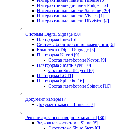
Интерактивные панели Hisense
[3]
Интерактивные дисплеи Philips
[12]
Интерактивные панели Samsung
[20]
Интерактивные панели Vivitek
[1]
Интерактивные панели Hikvision
[4]
Системы Digital Signage
[50]
Платформа Innes
[5]
Системы бронирования помещений
[6]
Комплекты Digital Signage
[3]
Платформа Navori
[9]
Состав платформы Navori
[9]
Платформа SmartPlayer
[10]
Состав SmartPlayer
[10]
Платформа LG
[1]
Платформа Spinetix
[16]
Состав платформы Spinetix
[16]
Документ-камеры
[7]
Документ-камеры Lumens
[7]
Решения для переговорных комнат
[130]
Звуковые экосистемы Shure
[6]
Экосистема Shure Stem
[6]