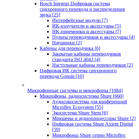
Bosch Integrus Цифровая система
синхронного перевода и распределения
звука
[25]
Интерфейсные модули
[7]
ИК-излучатели и аксессуары
[5]
ИК-приемники и аксессуары
[7]
Пульты переводчиков и аксессуары
[4]
Наушники
[2]
Кабины для переводчика
[6]
Закрытые кабины переводчиков
стандарта ISO 4043
[4]
Настольные кабины переводчиков
[2]
Цифровая ИК система синхронного
перевода Gonsin
[10]
Микрофонные системы и микрофоны
[1084]
Микрофоны, радиосистемы Shure
[660]
Аудиоэкосистема для конференций
Microflex Ecosystem
[55]
Экосистема Shure Stem
[6]
Микшеры и аудиопроцессоры Shure
[2]
Цифровая система Shure Axient Digital
[59]
Микрофоны Shure серии Microflex