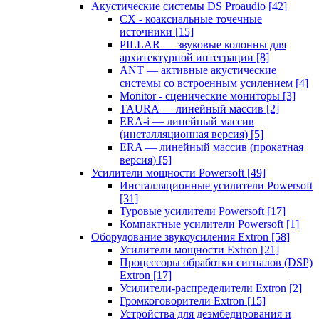
Акустические системы DS Proaudio
[42]
CX - коаксиальные точечные
источники
[15]
PILLAR — звуковые колонны для
архитектурной интеграции
[8]
ANT — активные акустические
системы со встроенным усилением
[4]
Monitor - сценические мониторы
[3]
TAURA — линейный массив
[2]
ERA-i — линейный массив
(инсталляционная версия)
[5]
ERA — линейный массив (прокатная
версия)
[5]
Усилители мощности Powersoft
[49]
Инсталляционные усилители Powersoft
[31]
Туровые усилители Powersoft
[17]
Компактные усилители Powersoft
[1]
Оборудование звукоусиления Extron
[58]
Усилители мощности Extron
[21]
Процессоры обработки сигналов (DSP)
Extron
[17]
Усилители-распределители Extron
[2]
Громкоговорители Extron
[15]
Устройства для деэмбедирования и