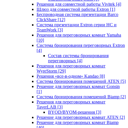
Решения для совместной работы Vivitek
[4]
Шлюз для совместной работы Extron
[1]
Беспроводная система презентации Barco
ClickShare
[12]
Система презентации Extron серии HC и
TeamWork
[3]
Решения для переговорных комнат Yamaha
[10]
Система бронирования переговорных Extron
[4]
Состав системы бронирования
переговорных
[4]
Решения для переговорных комнат
WyreStorm
[29]
Решения «все-в-одном» Kandao
[8]
Система бронирования помещений ATEN
[5]
Решение для переговорных комнат Gonsin
[1]
Система бронирования помещений Biamp
[2]
Решения для переговорных комнат
TaverLAB
[3]
BYOD/BYOM-решения
[3]
Решение для переговорных комнат ATEN
[2]
Решение для переговорных комнат Biamp
[40]