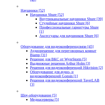
Наушники
[52]
Наушники Shure
[52]
Внутриканальные наушники Shure
[39]
Студийные наушники Shure
[6]
Профессиональные гарнитуры Shure
[1]
Аксессуары для наушников Shure
[6]
Оборудование для видеоконференцсвязи
[45]
Аудиорешение для переговорных комнат
Biamp
[31]
Решение для ВКС от WyreStorm
[5]
Выдвижные решения Arthur Holm
[3]
Решения для видеоконференций Hikvision
[2]
Оборудование для аудио- и
видеоконференций Gonsin
[1]
Решения для видеоконференций TaverLAB
[3]
Шоу-оборудование
[5]
Медиасерверы
[5]