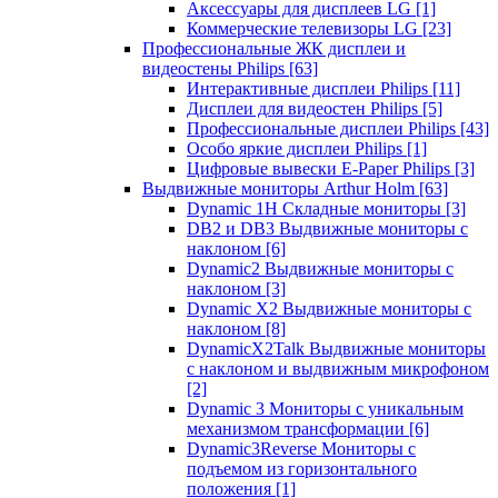
Аксессуары для дисплеев LG
[1]
Коммерческие телевизоры LG
[23]
Профессиональные ЖК дисплеи и
видеостены Philips
[63]
Интерактивные дисплеи Philips
[11]
Дисплеи для видеостен Philips
[5]
Профессиональные дисплеи Philips
[43]
Особо яркие дисплеи Philips
[1]
Цифровые вывески E-Paper Philips
[3]
Выдвижные мониторы Arthur Holm
[63]
Dynamic 1Н Складные мониторы
[3]
DB2 и DB3 Выдвижные мониторы с
наклоном
[6]
Dynamic2 Выдвижные мониторы с
наклоном
[3]
Dynamic X2 Выдвижные мониторы с
наклоном
[8]
DynamicX2Talk Выдвижные мониторы
с наклоном и выдвижным микрофоном
[2]
Dynamic 3 Мониторы с уникальным
механизмом трансформации
[6]
Dynamic3Reverse Мониторы с
подъемом из горизонтального
положения
[1]