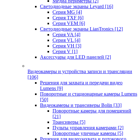
Медиа периметры
[2]
Светодиодные экраны Leyard
[16]
Серия MG
[4]
Серия TXF
[6]
Серия VEM
[6]
Светодиодные экраны LianTronics
[12]
Серия VA
[4]
Серия VL
[4]
Серия VH
[3]
Серия V
[1]
Аксессуары для LED панелей
[2]
Видеокамеры и устройства записи и трансляции
[106]
Решения для захвата и передачи видео
Lumens
[9]
Поворотные и стационарные камеры Lumens
[50]
Видеокамеры и трансиверы Bolin
[33]
Поворотные камеры для помещений
[21]
Трансиверы
[5]
Пульты управления камерами
[2]
Поворотные уличные камеры
[5]
Решения для видеозахвата и потокового