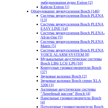
эмбедирования аудио Extron
[2]
Кабели Extron
[1]
Оборудование звукоусиления Bosch
[146]
Система звукоусиления Bosch PLENA
[13]
Система звукоусиления Bosch PLENA
EASY LINE
[14]
Система звукоусиления Bosch PLENA-
All-in-One
[5]
Система звукоусиления Bosch PLENA
Matrix
[5]
Система звукоусиления Bosch PLENA
VOICE ALARM SYSTEM
[8]
Музыкальные акустические системы
Bosch LB6/ LC6/ LP6
[10]
Корпусные громкоговорители Bosch
[37]
Звуковые колонки Bosch
[2]
Звуковые колонки Bosch серии XLA
3200
[3]
Активные акустические системы
"Линейный массив" Bosch
[4]
Панельные громкоговорители Bosch
[4]
Потолочные громкоговорители Bosch