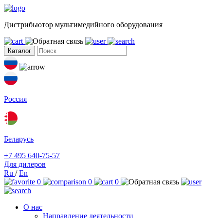
Дистрибьютор мультимедийного оборудования
Каталог
Россия
Беларусь
+7 495 640-75-57
Для дилеров
Ru
/
En
0
0
0
О нас
Направление деятельности