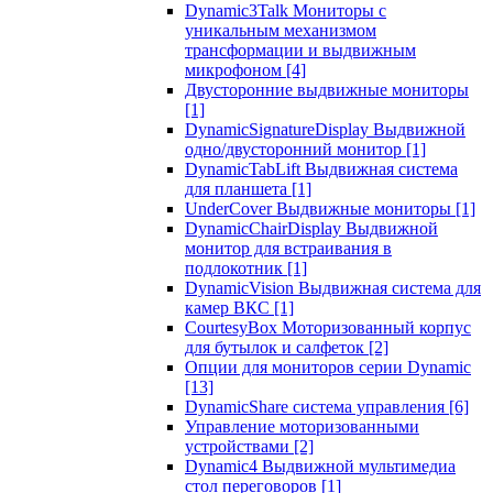
Dynamic3Talk Мониторы с
уникальным механизмом
трансформации и выдвижным
микрофоном
[4]
Двусторонние выдвижные мониторы
[1]
DynamicSignatureDisplay Выдвижной
одно/двусторонний монитор
[1]
DynamicTabLift Выдвижная система
для планшета
[1]
UnderCover Выдвижные мониторы
[1]
DynamicChairDisplay Выдвижной
монитор для встраивания в
подлокотник
[1]
DynamicVision Выдвижная система для
камер ВКС
[1]
CourtesyBox Моторизованный корпус
для бутылок и салфеток
[2]
Опции для мониторов серии Dynamic
[13]
DynamicShare система управления
[6]
Управление моторизованными
устройствами
[2]
Dynamic4 Выдвижной мультимедиа
стол переговоров
[1]