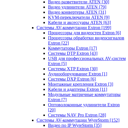
Видео разветвители ATEN
[30]
Видео удлинители ATEN
[79]
Видео конвертеры ATEN
[31]
KVM-переключатели ATEN
[9]
Кабели и аксессуары ATEN
[63]
Системы AV-коммутации Extron
[199]
Процессоры для видеостен Extron
[6]
Процессоры обработки видеосигналов
Extron
[22]
Коммутаторы Extron
[17]
Системы DTP Extron
[43]
USB для профессиональных AV-систем
Extron
[5]
Системы XTP Extron
[30]
Аудиооборудование Extron
[1]
Системы DXP Extron
[6]
Монтажные крепления Extron
[3]
Кабели и адаптеры Extron
[11]
Модульные матричные коммутаторы
Extron
[7]
Оптоволоконные удлинители Extron
[20]
Системы NAV Pro Extron
[28]
Системы AV-коммутации WyreStorm
[152]
Видео по IP WyreStorm
[35]