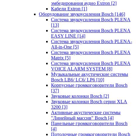
эмбедирования аудио Extron
[2]
Кабели Extron
[1]
Оборудование звукоусиления Bosch
[146]
Система звукоусиления Bosch PLENA
[13]
Система звукоусиления Bosch PLENA
EASY LINE
[14]
Система звукоусиления Bosch PLENA-
All-in-One
[5]
Система звукоусиления Bosch PLENA
Matrix
[5]
Система звукоусиления Bosch PLENA
VOICE ALARM SYSTEM
[8]
Музыкальные акустические системы
Bosch LB6/ LC6/ LP6
[10]
Корпусные громкоговорители Bosch
[37]
Звуковые колонки Bosch
[2]
Звуковые колонки Bosch серии XLA
3200
[3]
Активные акустические системы
"Линейный массив" Bosch
[4]
Панельные громкоговорители Bosch
[4]
Потолочные громкоговорители Bosch