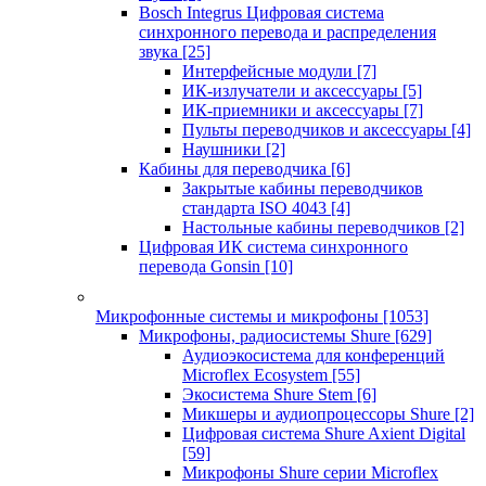
Bosch Integrus Цифровая система
синхронного перевода и распределения
звука
[25]
Интерфейсные модули
[7]
ИК-излучатели и аксессуары
[5]
ИК-приемники и аксессуары
[7]
Пульты переводчиков и аксессуары
[4]
Наушники
[2]
Кабины для переводчика
[6]
Закрытые кабины переводчиков
стандарта ISO 4043
[4]
Настольные кабины переводчиков
[2]
Цифровая ИК система синхронного
перевода Gonsin
[10]
Микрофонные системы и микрофоны
[1053]
Микрофоны, радиосистемы Shure
[629]
Аудиоэкосистема для конференций
Microflex Ecosystem
[55]
Экосистема Shure Stem
[6]
Микшеры и аудиопроцессоры Shure
[2]
Цифровая система Shure Axient Digital
[59]
Микрофоны Shure серии Microflex