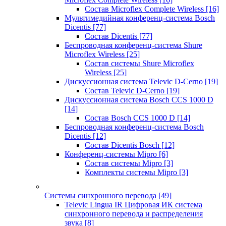
Состав Microflex Complete Wireless
[16]
Мультимедийная конференц-система Bosch
Dicentis
[77]
Состав Dicentis
[77]
Беспроводная конференц-система Shure
Microflex Wireless
[25]
Состав системы Shure Microflex
Wireless
[25]
Дискуссионная система Televic D-Cerno
[19]
Состав Televic D-Cerno
[19]
Дискуссионная система Bosch CCS 1000 D
[14]
Состав Bosch CCS 1000 D
[14]
Беспроводная конференц-система Bosch
Dicentis
[12]
Состав Dicentis Bosch
[12]
Конференц-системы Mipro
[6]
Состав системы Mipro
[3]
Комплекты системы Mipro
[3]
Системы синхронного перевода
[49]
Televic Lingua IR Цифровая ИК система
синхронного перевода и распределения
звука
[8]