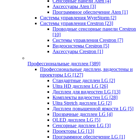
Сенсорные панели Aten
[4]
Аксессуары Aten
[3]
Программное обеспечение Aten
[1]
Системы управления WyreStorm
[2]
Системы управления Crestron
[23]
Проводные сенсорные панели Crestron
[10]
Системы управления Crestron
[7]
Видеосистемы Crestron
[5]
Аксессуары Crestron
[1]
Профессиональные дисплеи
[389]
Профессиональные дисплеи, видеостены и
проекторы LG
[127]
Стандартные дисплеи LG
[2]
Ultra HD дисплеи LG
[26]
Дисплеи для видеостен LG
[13]
Комплекты видеостен LG
[28]
Ultra Stretch дисплеи LG
[2]
Дисплеи повышенной яркости LG
[5]
Прозрачные дисплеи LG
[4]
OLED дисплеи LG
[5]
Сенсорные дисплеи LG
[3]
Проекторы LG
[13]
Программное обеспечение LG
[1]