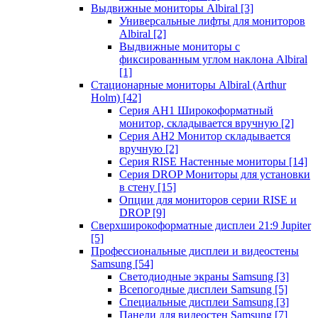
Выдвижные мониторы Albiral
[3]
Универсальные лифты для мониторов
Albiral
[2]
Выдвижные мониторы с
фиксированным углом наклона Albiral
[1]
Стационарные мониторы Albiral (Arthur
Holm)
[42]
Серия AH1 Широкоформатный
монитор, складывается вручную
[2]
Серия AH2 Монитор складывается
вручную
[2]
Серия RISE Настенные мониторы
[14]
Серия DROP Мониторы для установки
в стену
[15]
Опции для мониторов серии RISE и
DROP
[9]
Сверхширокоформатные дисплеи 21:9 Jupiter
[5]
Профессиональные дисплеи и видеостены
Samsung
[54]
Светодиодные экраны Samsung
[3]
Всепогодные дисплеи Samsung
[5]
Специальные дисплеи Samsung
[3]
Панели для видеостен Samsung
[7]