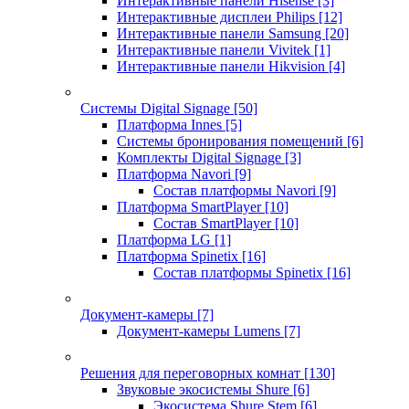
Интерактивные панели Hisense
[3]
Интерактивные дисплеи Philips
[12]
Интерактивные панели Samsung
[20]
Интерактивные панели Vivitek
[1]
Интерактивные панели Hikvision
[4]
Системы Digital Signage
[50]
Платформа Innes
[5]
Системы бронирования помещений
[6]
Комплекты Digital Signage
[3]
Платформа Navori
[9]
Состав платформы Navori
[9]
Платформа SmartPlayer
[10]
Состав SmartPlayer
[10]
Платформа LG
[1]
Платформа Spinetix
[16]
Состав платформы Spinetix
[16]
Документ-камеры
[7]
Документ-камеры Lumens
[7]
Решения для переговорных комнат
[130]
Звуковые экосистемы Shure
[6]
Экосистема Shure Stem
[6]