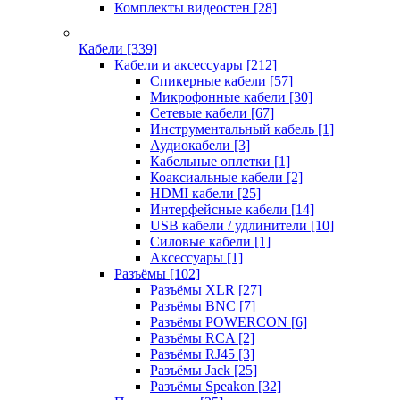
Комплекты видеостен
[28]
Кабели
[339]
Кабели и аксессуары
[212]
Спикерные кабели
[57]
Микрофонные кабели
[30]
Сетевые кабели
[67]
Инструментальный кабель
[1]
Аудиокабели
[3]
Кабельные оплетки
[1]
Коаксиальные кабели
[2]
HDMI кабели
[25]
Интерфейсные кабели
[14]
USB кабели / удлинители
[10]
Силовые кабели
[1]
Аксессуары
[1]
Разъёмы
[102]
Разъёмы XLR
[27]
Разъёмы BNC
[7]
Разъёмы POWERCON
[6]
Разъёмы RCA
[2]
Разъёмы RJ45
[3]
Разъёмы Jack
[25]
Разъёмы Speakon
[32]