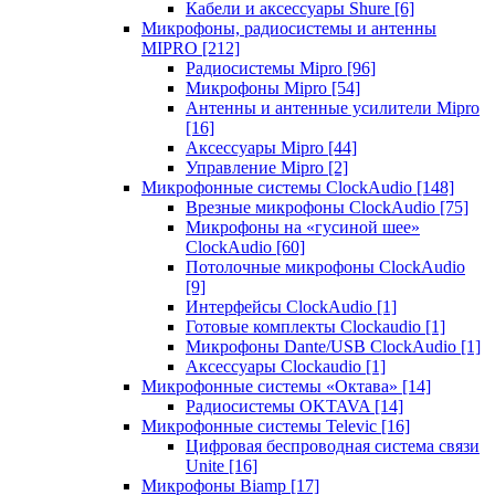
Кабели и аксессуары Shure
[6]
Микрофоны, радиосистемы и антенны
MIPRO
[212]
Радиосистемы Mipro
[96]
Микрофоны Mipro
[54]
Антенны и антенные усилители Mipro
[16]
Аксессуары Mipro
[44]
Управление Mipro
[2]
Микрофонные системы ClockAudio
[148]
Врезные микрофоны ClockAudio
[75]
Микрофоны на «гусиной шее»
ClockAudio
[60]
Потолочные микрофоны ClockAudio
[9]
Интерфейсы ClockAudio
[1]
Готовые комплекты Clockaudio
[1]
Микрофоны Dante/USB ClockAudio
[1]
Аксессуары Clockaudio
[1]
Микрофонные системы «Октава»
[14]
Радиосистемы OKTAVA
[14]
Микрофонные системы Televic
[16]
Цифровая беспроводная система связи
Unite
[16]
Микрофоны Biamp
[17]