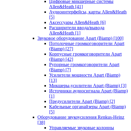
Цифровые микшерные системы
Allen&Heath
[41]
Аудиоинтерфейсы, карты Allen&Heath
[5]
Аксессуары Allen&Heath
[6]
Расширители ввода/вывода
Allen&Heath
[1]
Звуковое оборудование Apart (Biamp)
[100]
Потолочные громкоговорители Apart
(Biamp)
[27]
Корпусные громкоговорители Apart
(Biamp)
[42]
Рупорные громкоговорители Apart
(Biamp)
[7]
Усилители мощности Apart (Biamp)
[13]
Микшеры-усилители Apart (Biamp)
[3]
Источники аудиосигнала Apart (Biamp)
[1]
Предусилители Apart (Biamp)
[2]
Кабельные органайзеры Apart (Biamp)
[5]
Оборудование звукоусиления Renkus-Heinz
[38]
Управляемые звуковые колонны