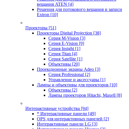
вещания ATEN
[4]
Решения для потокового вещания и записи
Extron
[10]
Проекторы
[51]
Проекторы Digital Projection
[38]
Серия M-Vision
[3]
Серия E-Vision
[9]
Серия Insight
[1]
Серия Titan
[4]
Серия Satellite
[1]
Объективы
[20]
Проекционные экраны Adeo
[3]
Серия Professional
[2]
Управление и аксессуары
[1]
Лампы и объективы для проекторов
[10]
Объективы
[2]
Лампы проекторов Hitachi, Maxell
[8]
Интерактивные устройства
[94]
* Интерактивные панели
[49]
OPS для интерактивных панелей
[2]
Интерактивные панели LG
[3]