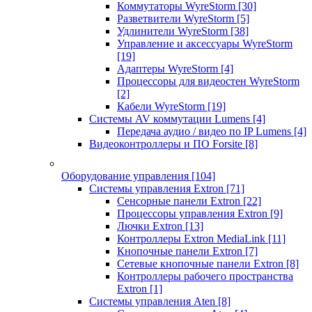
Коммутаторы WyreStorm
[30]
Разветвители WyreStorm
[5]
Удлинители WyreStorm
[38]
Управление и аксессуары WyreStorm
[19]
Адаптеры WyreStorm
[4]
Процессоры для видеостен WyreStorm
[2]
Кабели WyreStorm
[19]
Системы AV коммутации Lumens
[4]
Передача аудио / видео по IP Lumens
[4]
Видеоконтроллеры и ПО Forsite
[8]
Оборудование управления
[104]
Системы управления Extron
[71]
Сенсорные панели Extron
[22]
Процессоры управления Extron
[9]
Лючки Extron
[13]
Контроллеры Extron MediaLink
[11]
Кнопочные панели Extron
[7]
Сетевые кнопочные панели Extron
[8]
Контроллеры рабочего пространства
Extron
[1]
Системы управления Aten
[8]