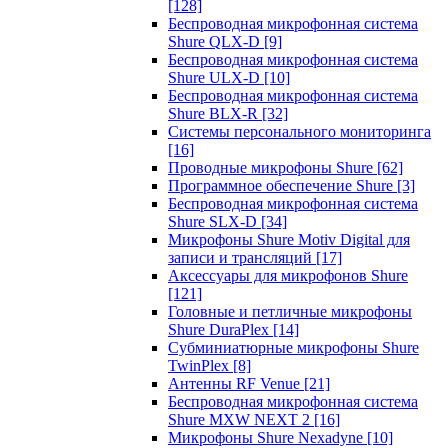
[128]
Беспроводная микрофонная система
Shure QLX-D
[9]
Беспроводная микрофонная система
Shure ULX-D
[10]
Беспроводная микрофонная система
Shure BLX-R
[32]
Системы персонального мониторинга
[16]
Проводные микрофоны Shure
[62]
Программное обеспечение Shure
[3]
Беспроводная микрофонная система
Shure SLX-D
[34]
Микрофоны Shure Motiv Digital для
записи и трансляций
[17]
Аксессуары для микрофонов Shure
[121]
Головные и петличные микрофоны
Shure DuraPlex
[14]
Субминиатюрные микрофоны Shure
TwinPlex
[8]
Антенны RF Venue
[21]
Беспроводная микрофонная система
Shure MXW NEXT 2
[16]
Микрофоны Shure Nexadyne
[10]