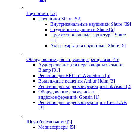
Наушники
[52]
Наушники Shure
[52]
Внутриканальные наушники Shure
[39]
Студийные наушники Shure
[6]
Профессиональные гарнитуры Shure
[1]
Аксессуары для наушников Shure
[6]
Оборудование для видеоконференцсвязи
[45]
Аудиорешение для переговорных комнат
Biamp
[31]
Решение для ВКС от WyreStorm
[5]
Выдвижные решения Arthur Holm
[3]
Решения для видеоконференций Hikvision
[2]
Оборудование для аудио- и
видеоконференций Gonsin
[1]
Решения для видеоконференций TaverLAB
[3]
Шоу-оборудование
[5]
Медиасерверы
[5]