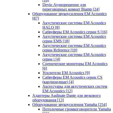
[16]
Devio Аудиорешение для
переговорных комнат Biamp
[24]
Оборудование звукоусиления EM Acoustics
[87]
Акустические системы EM Acoustics
HALO
[8]
Сабвуферы EM Acoustics серии S
[16]
Акустические системы EM Acoustics
серии EMS
[18]
Акустические системы EM Acoustics
серии Reference
[10]
Акустические системы EM Acoustics
серии i
[4]
Сценические мониторы EM Acoustics
[6]
Усилители EM Acoustics
[9]
Сабвуферы EM Acoustics серии CS
(кардиоидные)
[4]
Аксессуары для акустических систем
EM Acoustics
[12]
Адаптеры Audinate Dante для звукового
оборудования
[13]
Оборудование звукоусиления Yamaha
[254]
Потолочные громкоговорители Yamaha