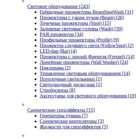
Световое оборудование
[243]
Гибридные прожекторы BeamSpotWash
[31]
Прожекторы с узким лучом (Beam)
[26]
Точечные прожекторы (Spot)
[15]
Заливные световые головы (Wash)
[39]
PAR-прожектор
[34]
Профильные прожекторы (Profile)
[9]
Прожектор следящего света (FollowSpot)
[2]
LED-бар (Bar)
[4]
Прожекторы с линзой Френеля (Fresnel)
[14]
Линейные прожекторы (Wall Washer)
[24]
Циклорама
[2]
Управление световым оборудованием
[14]
Потолочные светильники
[1]
Светодиодный диско-шар
[1]
Стробоскопы
[8]
Аксессуары для светового оборудования
[19]
Сценические спецэффекты
[15]
Генераторы тумана
[7]
Сценические вентиляторы
[3]
Жидкости для спецэффектов
[5]