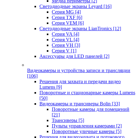
Медиа периметры
[2]
Светодиодные экраны Leyard
[16]
Серия MG
[4]
Серия TXF
[6]
Серия VEM
[6]
Светодиодные экраны LianTronics
[12]
Серия VA
[4]
Серия VL
[4]
Серия VH
[3]
Серия V
[1]
Аксессуары для LED панелей
[2]
Видеокамеры и устройства записи и трансляции
[106]
Решения для захвата и передачи видео
Lumens
[9]
Поворотные и стационарные камеры Lumens
[50]
Видеокамеры и трансиверы Bolin
[33]
Поворотные камеры для помещений
[21]
Трансиверы
[5]
Пульты управления камерами
[2]
Поворотные уличные камеры
[5]
Решения для видеозахвата и потокового