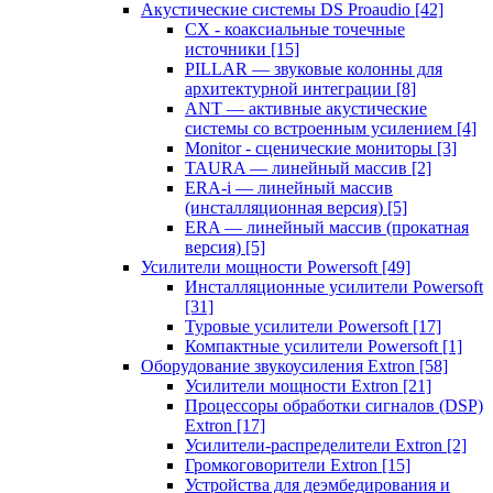
Акустические системы DS Proaudio
[42]
CX - коаксиальные точечные
источники
[15]
PILLAR — звуковые колонны для
архитектурной интеграции
[8]
ANT — активные акустические
системы со встроенным усилением
[4]
Monitor - сценические мониторы
[3]
TAURA — линейный массив
[2]
ERA-i — линейный массив
(инсталляционная версия)
[5]
ERA — линейный массив (прокатная
версия)
[5]
Усилители мощности Powersoft
[49]
Инсталляционные усилители Powersoft
[31]
Туровые усилители Powersoft
[17]
Компактные усилители Powersoft
[1]
Оборудование звукоусиления Extron
[58]
Усилители мощности Extron
[21]
Процессоры обработки сигналов (DSP)
Extron
[17]
Усилители-распределители Extron
[2]
Громкоговорители Extron
[15]
Устройства для деэмбедирования и