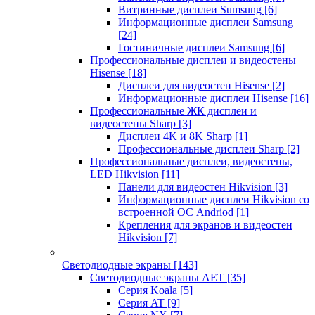
Витринные дисплеи Sumsung
[6]
Информационные дисплеи Samsung
[24]
Гостиничные дисплеи Samsung
[6]
Профессиональные дисплеи и видеостены
Hisense
[18]
Дисплеи для видеостен Hisense
[2]
Информационные дисплеи Hisense
[16]
Профессиональные ЖК дисплеи и
видеостены Sharp
[3]
Дисплеи 4K и 8K Sharp
[1]
Профессиональные дисплеи Sharp
[2]
Профессиональные дисплеи, видеостены,
LED Hikvision
[11]
Панели для видеостен Hikvision
[3]
Информационные дисплеи Hikvision со
встроенной ОС Andriod
[1]
Крепления для экранов и видеостен
Hikvision
[7]
Светодиодные экраны
[143]
Светодиодные экраны AET
[35]
Cерия Koala
[5]
Серия AT
[9]