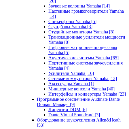
[20]
Звуковые колонны Yamaha
[14]
Настенные громкоговорители Yamaha
[14]
Спикерфоны Yamaha
[5]
Саундбары Yamaha
[3]
Студийные мониторы Yamaha
[8]
Трансляционные усилители мощности
Yamaha
[8]
Цифровые матричные процессоры
Yamaha
[5]
Акустические системы Yamaha
[65]
Портативные системы звукоусиления
Yamaha
[4]
Усилители Yamaha
[16]
Сетевые коммутаторы Yamaha
[12]
Аксессуары Yamaha
[1]
Микшерные консоли Yamaha
[40]
Интерфейсы и конвертеры Yamaha
[23]
Программное обеспечение Audinate Dante
Domain Manager
[9]
Лицензии DDM
[6]
Dante Virtual Soundcard
[3]
Оборудование звукоусиления Allen&Heath
[53]