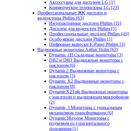
Аксессуары для дисплеев LG
[1]
Коммерческие телевизоры LG
[23]
Профессиональные ЖК дисплеи и
видеостены Philips
[63]
Интерактивные дисплеи Philips
[11]
Дисплеи для видеостен Philips
[5]
Профессиональные дисплеи Philips
[43]
Особо яркие дисплеи Philips
[1]
Цифровые вывески E-Paper Philips
[3]
Выдвижные мониторы Arthur Holm
[63]
Dynamic 1Н Складные мониторы
[3]
DB2 и DB3 Выдвижные мониторы с
наклоном
[6]
Dynamic2 Выдвижные мониторы с
наклоном
[3]
Dynamic X2 Выдвижные мониторы с
наклоном
[8]
DynamicX2Talk Выдвижные мониторы
с наклоном и выдвижным микрофоном
[2]
Dynamic 3 Мониторы с уникальным
механизмом трансформации
[6]
Dynamic3Reverse Мониторы с
подъемом из горизонтального
положения
[1]