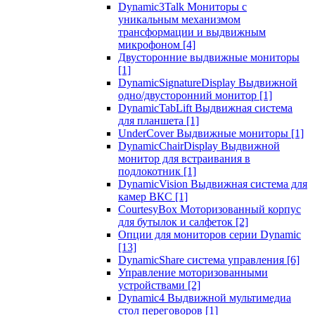
Dynamic3Talk Мониторы с
уникальным механизмом
трансформации и выдвижным
микрофоном
[4]
Двусторонние выдвижные мониторы
[1]
DynamicSignatureDisplay Выдвижной
одно/двусторонний монитор
[1]
DynamicTabLift Выдвижная система
для планшета
[1]
UnderCover Выдвижные мониторы
[1]
DynamicChairDisplay Выдвижной
монитор для встраивания в
подлокотник
[1]
DynamicVision Выдвижная система для
камер ВКС
[1]
CourtesyBox Моторизованный корпус
для бутылок и салфеток
[2]
Опции для мониторов серии Dynamic
[13]
DynamicShare система управления
[6]
Управление моторизованными
устройствами
[2]
Dynamic4 Выдвижной мультимедиа
стол переговоров
[1]