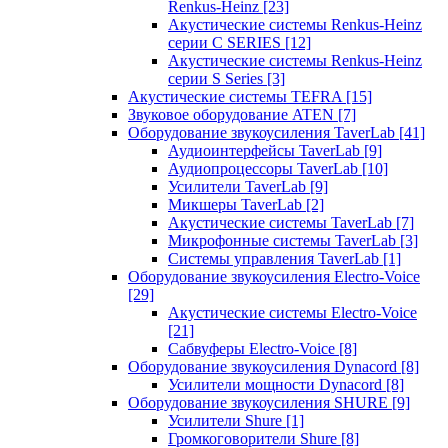
Renkus-Heinz
[23]
Акустические системы Renkus-Heinz
серии C SERIES
[12]
Акустические системы Renkus-Heinz
серии S Series
[3]
Акустические системы TEFRA
[15]
Звуковое оборудование ATEN
[7]
Оборудование звукоусиления TaverLab
[41]
Аудиоинтерфейсы TaverLab
[9]
Аудиопроцессоры TaverLab
[10]
Усилители TaverLab
[9]
Микшеры TaverLab
[2]
Акустические системы TaverLab
[7]
Микрофонные системы TaverLab
[3]
Системы управления TaverLab
[1]
Оборудование звукоусиления Electro-Voice
[29]
Акустические системы Electro-Voice
[21]
Сабвуферы Electro-Voice
[8]
Оборудование звукоусиления Dynacord
[8]
Усилители мощности Dynacord
[8]
Оборудование звукоусиления SHURE
[9]
Усилители Shure
[1]
Громкоговорители Shure
[8]