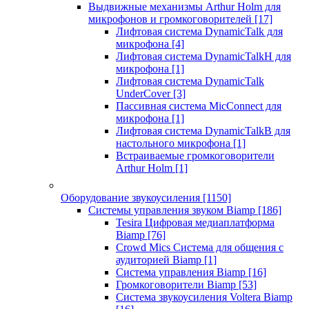
Выдвижные механизмы Arthur Holm для
микрофонов и громкоговорителей
[17]
Лифтовая система DynamicTalk для
микрофона
[4]
Лифтовая система DynamicTalkH для
микрофона
[1]
Лифтовая система DynamicTalk
UnderCover
[3]
Пассивная система MicConnect для
микрофона
[1]
Лифтовая система DynamicTalkB для
настольного микрофона
[1]
Встраиваемые громкоговорители
Arthur Holm
[1]
Оборудование звукоусиления
[1150]
Системы управления звуком Biamp
[186]
Tesira Цифровая медиаплатформа
Biamp
[76]
Crowd Mics Система для общения с
аудиторией Biamp
[1]
Система управления Biamp
[16]
Громкоговорители Biamp
[53]
Система звукоусиления Voltera Biamp