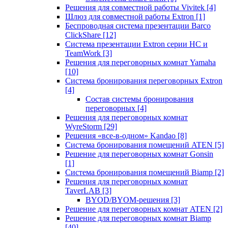
Решения для совместной работы Vivitek
[4]
Шлюз для совместной работы Extron
[1]
Беспроводная система презентации Barco
ClickShare
[12]
Система презентации Extron серии HC и
TeamWork
[3]
Решения для переговорных комнат Yamaha
[10]
Система бронирования переговорных Extron
[4]
Состав системы бронирования
переговорных
[4]
Решения для переговорных комнат
WyreStorm
[29]
Решения «все-в-одном» Kandao
[8]
Система бронирования помещений ATEN
[5]
Решение для переговорных комнат Gonsin
[1]
Система бронирования помещений Biamp
[2]
Решения для переговорных комнат
TaverLAB
[3]
BYOD/BYOM-решения
[3]
Решение для переговорных комнат ATEN
[2]
Решение для переговорных комнат Biamp
[40]