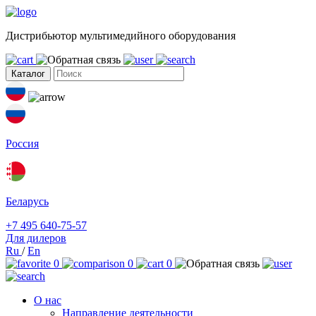
Дистрибьютор мультимедийного оборудования
Каталог
Россия
Беларусь
+7 495 640-75-57
Для дилеров
Ru
/
En
0
0
0
О нас
Направление деятельности