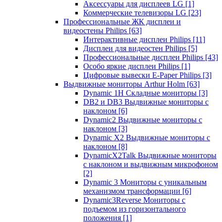
Аксессуары для дисплеев LG
[1]
Коммерческие телевизоры LG
[23]
Профессиональные ЖК дисплеи и
видеостены Philips
[63]
Интерактивные дисплеи Philips
[11]
Дисплеи для видеостен Philips
[5]
Профессиональные дисплеи Philips
[43]
Особо яркие дисплеи Philips
[1]
Цифровые вывески E-Paper Philips
[3]
Выдвижные мониторы Arthur Holm
[63]
Dynamic 1Н Складные мониторы
[3]
DB2 и DB3 Выдвижные мониторы с
наклоном
[6]
Dynamic2 Выдвижные мониторы с
наклоном
[3]
Dynamic X2 Выдвижные мониторы с
наклоном
[8]
DynamicX2Talk Выдвижные мониторы
с наклоном и выдвижным микрофоном
[2]
Dynamic 3 Мониторы с уникальным
механизмом трансформации
[6]
Dynamic3Reverse Мониторы с
подъемом из горизонтального
положения
[1]