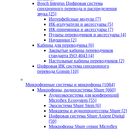
Bosch Integrus Цифровая система
синхронного перевода и распределения
звука
[25]
Интерфейсные модули
[7]
ИК-излучатели и аксессуары
[5]
ИК-приемники и аксессуары
[7]
Пульты переводчиков и аксессуары
[4]
Наушники
[2]
Кабины для переводчика
[6]
Закрытые кабины переводчиков
стандарта ISO 4043
[4]
Настольные кабины переводчиков
[2]
Цифровая ИК система синхронного
перевода Gonsin
[10]
Микрофонные системы и микрофоны
[1084]
Микрофоны, радиосистемы Shure
[660]
Аудиоэкосистема для конференций
Microflex Ecosystem
[55]
Экосистема Shure Stem
[6]
Микшеры и аудиопроцессоры Shure
[2]
Цифровая система Shure Axient Digital
[59]
Микрофоны Shure серии Microflex