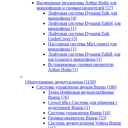
Выдвижные механизмы Arthur Holm для
микрофонов и громкоговорителей
[17]
Лифтовая система DynamicTalk для
микрофона
[4]
Лифтовая система DynamicTalkH для
микрофона
[1]
Лифтовая система DynamicTalk
UnderCover
[3]
Пассивная система MicConnect для
микрофона
[1]
Лифтовая система DynamicTalkB для
настольного микрофона
[1]
Встраиваемые громкоговорители
Arthur Holm
[1]
Оборудование звукоусиления
[1150]
Системы управления звуком Biamp
[186]
Tesira Цифровая медиаплатформа
Biamp
[76]
Crowd Mics Система для общения с
аудиторией Biamp
[1]
Система управления Biamp
[16]
Громкоговорители Biamp
[53]
Система звукоусиления Voltera Biamp