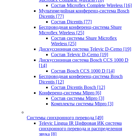
Состав Microflex Complete Wireless
[16]
Мультимедийная конференц-система Bosch
Dicentis
[77]
Состав Dicentis
[77]
Беспроводная конференц-система Shure
Microflex Wireless
[25]
Состав системы Shure Microflex
Wireless
[25]
Дискуссионная система Televic D-Cerno
[19]
Состав Televic D-Cerno
[19]
Дискуссионная система Bosch CCS 1000 D
[14]
Состав Bosch CCS 1000 D
[14]
Беспроводная конференц-система Bosch
Dicentis
[12]
Состав Dicentis Bosch
[12]
Конференц-системы Mipro
[6]
Состав системы Mipro
[3]
Комплекты системы Mipro
[3]
Системы синхронного перевода
[49]
Televic Lingua IR Цифровая ИК система
синхронного перевода и распределения
звука
[8]