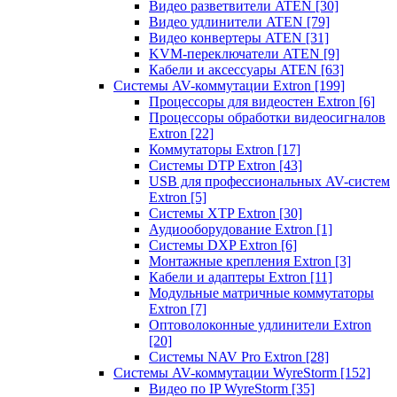
Видео разветвители ATEN
[30]
Видео удлинители ATEN
[79]
Видео конвертеры ATEN
[31]
KVM-переключатели ATEN
[9]
Кабели и аксессуары ATEN
[63]
Системы AV-коммутации Extron
[199]
Процессоры для видеостен Extron
[6]
Процессоры обработки видеосигналов
Extron
[22]
Коммутаторы Extron
[17]
Системы DTP Extron
[43]
USB для профессиональных AV-систем
Extron
[5]
Системы XTP Extron
[30]
Аудиооборудование Extron
[1]
Системы DXP Extron
[6]
Монтажные крепления Extron
[3]
Кабели и адаптеры Extron
[11]
Модульные матричные коммутаторы
Extron
[7]
Оптоволоконные удлинители Extron
[20]
Системы NAV Pro Extron
[28]
Системы AV-коммутации WyreStorm
[152]
Видео по IP WyreStorm
[35]