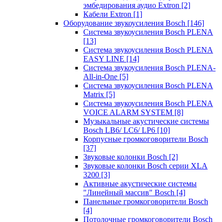
эмбедирования аудио Extron
[2]
Кабели Extron
[1]
Оборудование звукоусиления Bosch
[146]
Система звукоусиления Bosch PLENA
[13]
Система звукоусиления Bosch PLENA
EASY LINE
[14]
Система звукоусиления Bosch PLENA-
All-in-One
[5]
Система звукоусиления Bosch PLENA
Matrix
[5]
Система звукоусиления Bosch PLENA
VOICE ALARM SYSTEM
[8]
Музыкальные акустические системы
Bosch LB6/ LC6/ LP6
[10]
Корпусные громкоговорители Bosch
[37]
Звуковые колонки Bosch
[2]
Звуковые колонки Bosch серии XLA
3200
[3]
Активные акустические системы
"Линейный массив" Bosch
[4]
Панельные громкоговорители Bosch
[4]
Потолочные громкоговорители Bosch