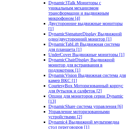
Dynamic3Talk Мониторы с
уникальным механизмом
трансформации и выдвижным
микрофоном
[4]
Двусторонние выдвижные мониторы
[1]
DynamicSignatureDisplay Выдвижной
одно/двусторонний монитор
[1]
DynamicTabLift Выдвижная система
для планшета
[1]
UnderCover Выдвижные мониторы
[1]
DynamicChairDisplay Выдвижной
монитор для встраивания в
подлокотник
[1]
DynamicVision Выдвижная система для
камер ВКС
[1]
CourtesyBox Моторизованный корпус
для бутылок и салфеток
[2]
Опции для мониторов серии Dynamic
[13]
DynamicShare система управления
[6]
Управление моторизованными
устройствами
[2]
Dynamic4 Выдвижной мультимедиа
стол переговоров
[1]