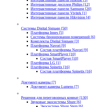
Интерактивные панели Hisense
[3]
Интерактивные дисплеи Philips
[12]
Интерактивные панели Samsung
[20]
Интерактивные панели Vivitek
[1]
Интерактивные панели Hikvision
[4]
Системы Digital Signage
[50]
Платформа Innes
[5]
Системы бронирования помещений
[6]
Комплекты Digital Signage
[3]
Платформа Navori
[9]
Состав платформы Navori
[9]
Платформа SmartPlayer
[10]
Состав SmartPlayer
[10]
Платформа LG
[1]
Платформа Spinetix
[16]
Состав платформы Spinetix
[16]
Документ-камеры
[7]
Документ-камеры Lumens
[7]
Решения для переговорных комнат
[130]
Звуковые экосистемы Shure
[6]
Экосистема Shure Stem
[6]