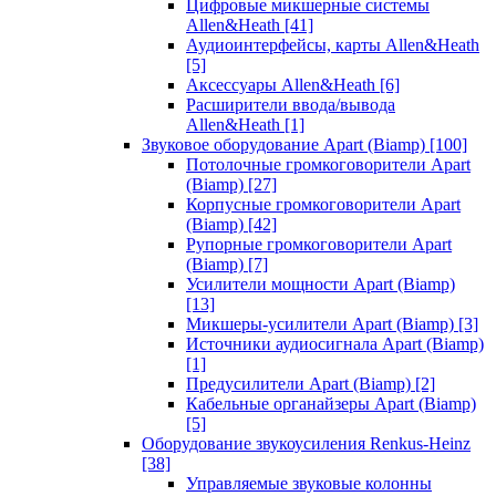
Цифровые микшерные системы
Allen&Heath
[41]
Аудиоинтерфейсы, карты Allen&Heath
[5]
Аксессуары Allen&Heath
[6]
Расширители ввода/вывода
Allen&Heath
[1]
Звуковое оборудование Apart (Biamp)
[100]
Потолочные громкоговорители Apart
(Biamp)
[27]
Корпусные громкоговорители Apart
(Biamp)
[42]
Рупорные громкоговорители Apart
(Biamp)
[7]
Усилители мощности Apart (Biamp)
[13]
Микшеры-усилители Apart (Biamp)
[3]
Источники аудиосигнала Apart (Biamp)
[1]
Предусилители Apart (Biamp)
[2]
Кабельные органайзеры Apart (Biamp)
[5]
Оборудование звукоусиления Renkus-Heinz
[38]
Управляемые звуковые колонны