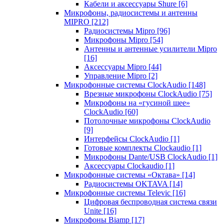
Кабели и аксессуары Shure
[6]
Микрофоны, радиосистемы и антенны
MIPRO
[212]
Радиосистемы Mipro
[96]
Микрофоны Mipro
[54]
Антенны и антенные усилители Mipro
[16]
Аксессуары Mipro
[44]
Управление Mipro
[2]
Микрофонные системы ClockAudio
[148]
Врезные микрофоны ClockAudio
[75]
Микрофоны на «гусиной шее»
ClockAudio
[60]
Потолочные микрофоны ClockAudio
[9]
Интерфейсы ClockAudio
[1]
Готовые комплекты Clockaudio
[1]
Микрофоны Dante/USB ClockAudio
[1]
Аксессуары Clockaudio
[1]
Микрофонные системы «Октава»
[14]
Радиосистемы OKTAVA
[14]
Микрофонные системы Televic
[16]
Цифровая беспроводная система связи
Unite
[16]
Микрофоны Biamp
[17]