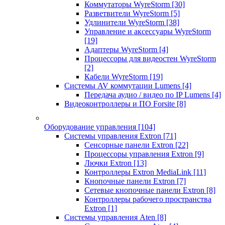
Коммутаторы WyreStorm
[30]
Разветвители WyreStorm
[5]
Удлинители WyreStorm
[38]
Управление и аксессуары WyreStorm
[19]
Адаптеры WyreStorm
[4]
Процессоры для видеостен WyreStorm
[2]
Кабели WyreStorm
[19]
Системы AV коммутации Lumens
[4]
Передача аудио / видео по IP Lumens
[4]
Видеоконтроллеры и ПО Forsite
[8]
Оборудование управления
[104]
Системы управления Extron
[71]
Сенсорные панели Extron
[22]
Процессоры управления Extron
[9]
Лючки Extron
[13]
Контроллеры Extron MediaLink
[11]
Кнопочные панели Extron
[7]
Сетевые кнопочные панели Extron
[8]
Контроллеры рабочего пространства
Extron
[1]
Системы управления Aten
[8]