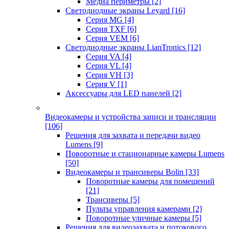
Медиа периметры
[2]
Светодиодные экраны Leyard
[16]
Серия MG
[4]
Серия TXF
[6]
Серия VEM
[6]
Светодиодные экраны LianTronics
[12]
Серия VA
[4]
Серия VL
[4]
Серия VH
[3]
Серия V
[1]
Аксессуары для LED панелей
[2]
Видеокамеры и устройства записи и трансляции
[106]
Решения для захвата и передачи видео
Lumens
[9]
Поворотные и стационарные камеры Lumens
[50]
Видеокамеры и трансиверы Bolin
[33]
Поворотные камеры для помещений
[21]
Трансиверы
[5]
Пульты управления камерами
[2]
Поворотные уличные камеры
[5]
Решения для видеозахвата и потокового