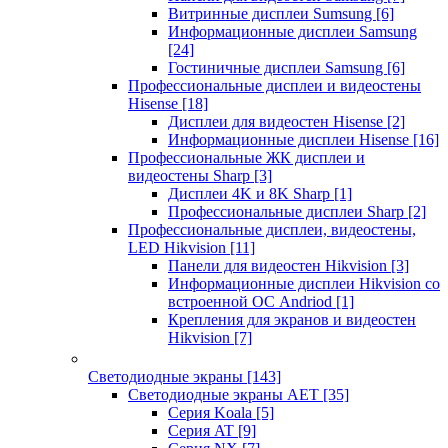
Витринные дисплеи Sumsung
[6]
Информационные дисплеи Samsung
[24]
Гостиничные дисплеи Samsung
[6]
Профессиональные дисплеи и видеостены
Hisense
[18]
Дисплеи для видеостен Hisense
[2]
Информационные дисплеи Hisense
[16]
Профессиональные ЖК дисплеи и
видеостены Sharp
[3]
Дисплеи 4K и 8K Sharp
[1]
Профессиональные дисплеи Sharp
[2]
Профессиональные дисплеи, видеостены,
LED Hikvision
[11]
Панели для видеостен Hikvision
[3]
Информационные дисплеи Hikvision со
встроенной ОС Andriod
[1]
Крепления для экранов и видеостен
Hikvision
[7]
Светодиодные экраны
[143]
Светодиодные экраны AET
[35]
Cерия Koala
[5]
Серия AT
[9]