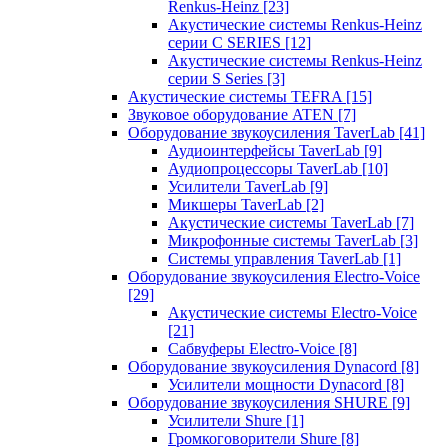
Renkus-Heinz
[23]
Акустические системы Renkus-Heinz
серии C SERIES
[12]
Акустические системы Renkus-Heinz
серии S Series
[3]
Акустические системы TEFRA
[15]
Звуковое оборудование ATEN
[7]
Оборудование звукоусиления TaverLab
[41]
Аудиоинтерфейсы TaverLab
[9]
Аудиопроцессоры TaverLab
[10]
Усилители TaverLab
[9]
Микшеры TaverLab
[2]
Акустические системы TaverLab
[7]
Микрофонные системы TaverLab
[3]
Системы управления TaverLab
[1]
Оборудование звукоусиления Electro-Voice
[29]
Акустические системы Electro-Voice
[21]
Сабвуферы Electro-Voice
[8]
Оборудование звукоусиления Dynacord
[8]
Усилители мощности Dynacord
[8]
Оборудование звукоусиления SHURE
[9]
Усилители Shure
[1]
Громкоговорители Shure
[8]