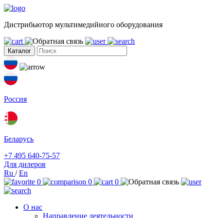
Дистрибьютор мультимедийного оборудования
Каталог
Россия
Беларусь
+7 495 640-75-57
Для дилеров
Ru
/
En
0
0
0
О нас
Направление деятельности