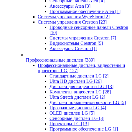
Сенсорные панели Aten
[4]
Аксессуары Aten
[3]
Программное обеспечение Aten
[1]
Системы управления WyreStorm
[2]
Системы управления Crestron
[23]
Проводные сенсорные панели Crestron
[10]
Системы управления Crestron
[7]
Видеосистемы Crestron
[5]
Аксессуары Crestron
[1]
Профессиональные дисплеи
[389]
Профессиональные дисплеи, видеостены и
проекторы LG
[127]
Стандартные дисплеи LG
[2]
Ultra HD дисплеи LG
[26]
Дисплеи для видеостен LG
[13]
Комплекты видеостен LG
[28]
Ultra Stretch дисплеи LG
[2]
Дисплеи повышенной яркости LG
[5]
Прозрачные дисплеи LG
[4]
OLED дисплеи LG
[5]
Сенсорные дисплеи LG
[3]
Проекторы LG
[13]
Программное обеспечение LG
[1]