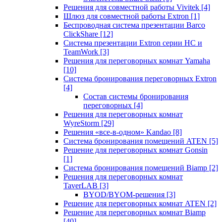
Решения для совместной работы Vivitek
[4]
Шлюз для совместной работы Extron
[1]
Беспроводная система презентации Barco
ClickShare
[12]
Система презентации Extron серии HC и
TeamWork
[3]
Решения для переговорных комнат Yamaha
[10]
Система бронирования переговорных Extron
[4]
Состав системы бронирования
переговорных
[4]
Решения для переговорных комнат
WyreStorm
[29]
Решения «все-в-одном» Kandao
[8]
Система бронирования помещений ATEN
[5]
Решение для переговорных комнат Gonsin
[1]
Система бронирования помещений Biamp
[2]
Решения для переговорных комнат
TaverLAB
[3]
BYOD/BYOM-решения
[3]
Решение для переговорных комнат ATEN
[2]
Решение для переговорных комнат Biamp
[40]