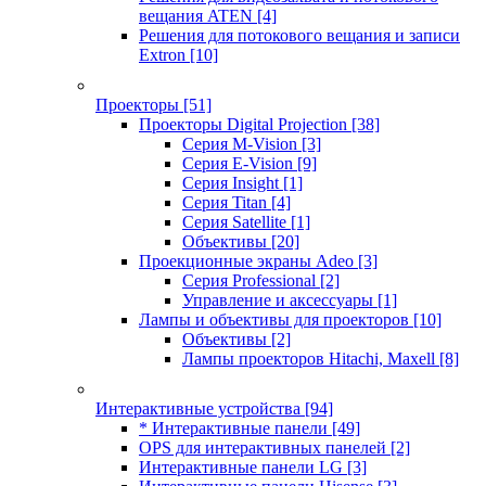
вещания ATEN
[4]
Решения для потокового вещания и записи
Extron
[10]
Проекторы
[51]
Проекторы Digital Projection
[38]
Серия M-Vision
[3]
Серия E-Vision
[9]
Серия Insight
[1]
Серия Titan
[4]
Серия Satellite
[1]
Объективы
[20]
Проекционные экраны Adeo
[3]
Серия Professional
[2]
Управление и аксессуары
[1]
Лампы и объективы для проекторов
[10]
Объективы
[2]
Лампы проекторов Hitachi, Maxell
[8]
Интерактивные устройства
[94]
* Интерактивные панели
[49]
OPS для интерактивных панелей
[2]
Интерактивные панели LG
[3]