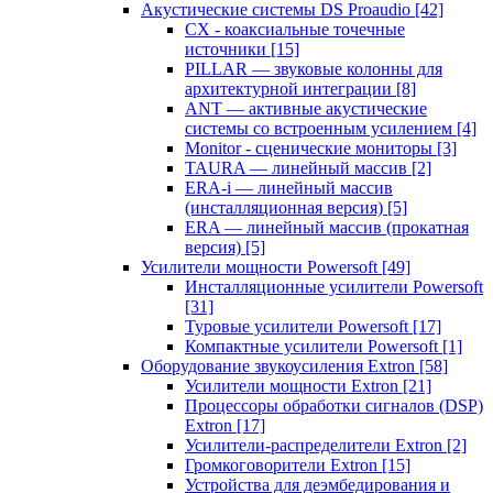
Акустические системы DS Proaudio
[42]
CX - коаксиальные точечные
источники
[15]
PILLAR — звуковые колонны для
архитектурной интеграции
[8]
ANT — активные акустические
системы со встроенным усилением
[4]
Monitor - сценические мониторы
[3]
TAURA — линейный массив
[2]
ERA-i — линейный массив
(инсталляционная версия)
[5]
ERA — линейный массив (прокатная
версия)
[5]
Усилители мощности Powersoft
[49]
Инсталляционные усилители Powersoft
[31]
Туровые усилители Powersoft
[17]
Компактные усилители Powersoft
[1]
Оборудование звукоусиления Extron
[58]
Усилители мощности Extron
[21]
Процессоры обработки сигналов (DSP)
Extron
[17]
Усилители-распределители Extron
[2]
Громкоговорители Extron
[15]
Устройства для деэмбедирования и