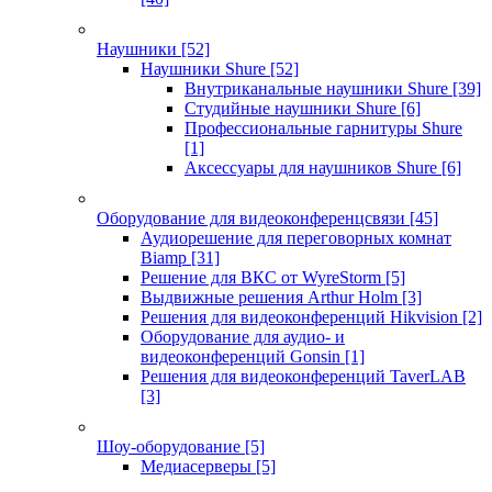
Наушники
[52]
Наушники Shure
[52]
Внутриканальные наушники Shure
[39]
Студийные наушники Shure
[6]
Профессиональные гарнитуры Shure
[1]
Аксессуары для наушников Shure
[6]
Оборудование для видеоконференцсвязи
[45]
Аудиорешение для переговорных комнат
Biamp
[31]
Решение для ВКС от WyreStorm
[5]
Выдвижные решения Arthur Holm
[3]
Решения для видеоконференций Hikvision
[2]
Оборудование для аудио- и
видеоконференций Gonsin
[1]
Решения для видеоконференций TaverLAB
[3]
Шоу-оборудование
[5]
Медиасерверы
[5]