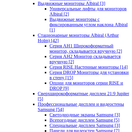
Выдвижные мониторы Albiral
[3]
Универсальные лифты для мониторов
Albiral
[2]
Выдвижные мониторы с
фиксированным углом наклона Albiral
[1]
Стационарные мониторы Albiral (Arthur
Holm)
[42]
Серия AH1 Широкоформатный
монитор, складывается вручную
[2]
Серия AH2 Монитор складывается
вручную
[2]
Серия RISE Настенные мониторы
[14]
Серия DROP Мониторы для установки
в стену
[15]
Опции для мониторов серии RISE и
DROP
[9]
Сверхширокоформатные дисплеи 21:9 Jupiter
[5]
Профессиональные дисплеи и видеостены
Samsung
[54]
Светодиодные экраны Samsung
[3]
Всепогодные дисплеи Samsung
[5]
Специальные дисплеи Samsung
[3]
Панели для видеостен Samsung
[7]