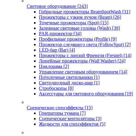
Световое оборудование
[243]
Гибридные прожекторы BeamSpotWash
[31]
Прожекторы с узким лучом (Beam)
[26]
Точечные прожекторы (Spot)
[15]
Заливные световые головы (Wash)
[39]
PAR-прожектор
[34]
Профильные прожекторы (Profile)
[9]
Прожектор следящего света (FollowSpot)
[2]
LED-бар (Bar)
[4]
Прожекторы с линзой Френеля (Fresnel)
[14]
Линейные прожекторы (Wall Washer)
[24]
Циклорама
[2]
Управление световым оборудованием
[14]
Потолочные светильники
[1]
Светодиодный диско-шар
[1]
Стробоскопы
[8]
Аксессуары для светового оборудования
[19]
Сценические спецэффекты
[15]
Генераторы тумана
[7]
Сценические вентиляторы
[3]
Жидкости для спецэффектов
[5]