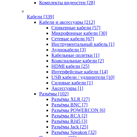
Комплекты видеостен
[28]
Кабели
[339]
Кабели и аксессуары
[212]
Спикерные кабели
[57]
Микрофонные кабели
[30]
Сетевые кабели
[67]
Инструментальный кабель
[1]
Аудиокабели
[3]
Кабельные оплетки
[1]
Коаксиальные кабели
[2]
HDMI кабели
[25]
Интерфейсные кабели
[14]
USB кабели / удлинители
[10]
Силовые кабели
[1]
Аксессуары
[1]
Разъёмы
[102]
Разъёмы XLR
[27]
Разъёмы BNC
[7]
Разъёмы POWERCON
[6]
Разъёмы RCA
[2]
Разъёмы RJ45
[3]
Разъёмы Jack
[25]
Разъёмы Speakon
[32]