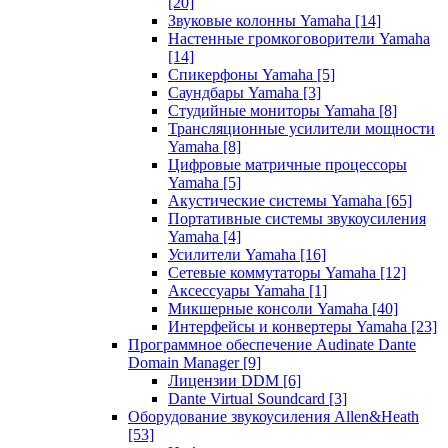
[20]
Звуковые колонны Yamaha
[14]
Настенные громкоговорители Yamaha
[14]
Спикерфоны Yamaha
[5]
Саундбары Yamaha
[3]
Студийные мониторы Yamaha
[8]
Трансляционные усилители мощности
Yamaha
[8]
Цифровые матричные процессоры
Yamaha
[5]
Акустические системы Yamaha
[65]
Портативные системы звукоусиления
Yamaha
[4]
Усилители Yamaha
[16]
Сетевые коммутаторы Yamaha
[12]
Аксессуары Yamaha
[1]
Микшерные консоли Yamaha
[40]
Интерфейсы и конвертеры Yamaha
[23]
Программное обеспечение Audinate Dante
Domain Manager
[9]
Лицензии DDM
[6]
Dante Virtual Soundcard
[3]
Оборудование звукоусиления Allen&Heath
[53]