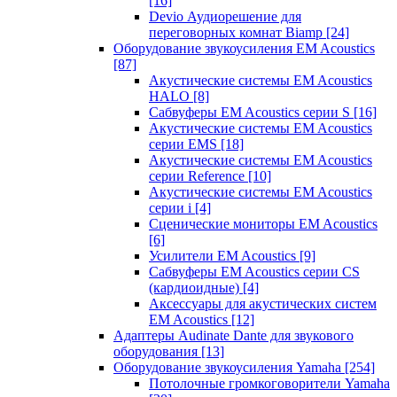
[16]
Devio Аудиорешение для
переговорных комнат Biamp
[24]
Оборудование звукоусиления EM Acoustics
[87]
Акустические системы EM Acoustics
HALO
[8]
Сабвуферы EM Acoustics серии S
[16]
Акустические системы EM Acoustics
серии EMS
[18]
Акустические системы EM Acoustics
серии Reference
[10]
Акустические системы EM Acoustics
серии i
[4]
Сценические мониторы EM Acoustics
[6]
Усилители EM Acoustics
[9]
Сабвуферы EM Acoustics серии CS
(кардиоидные)
[4]
Аксессуары для акустических систем
EM Acoustics
[12]
Адаптеры Audinate Dante для звукового
оборудования
[13]
Оборудование звукоусиления Yamaha
[254]
Потолочные громкоговорители Yamaha