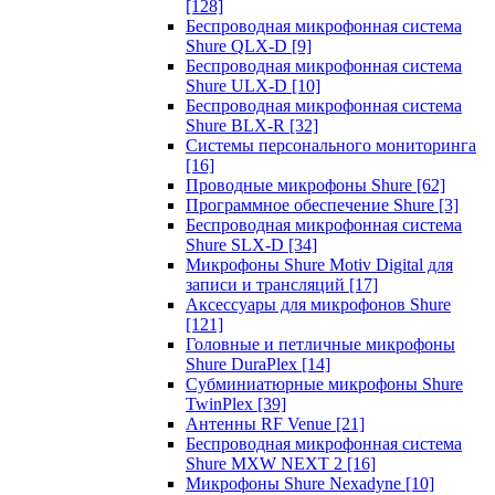
[128]
Беспроводная микрофонная система
Shure QLX-D
[9]
Беспроводная микрофонная система
Shure ULX-D
[10]
Беспроводная микрофонная система
Shure BLX-R
[32]
Системы персонального мониторинга
[16]
Проводные микрофоны Shure
[62]
Программное обеспечение Shure
[3]
Беспроводная микрофонная система
Shure SLX-D
[34]
Микрофоны Shure Motiv Digital для
записи и трансляций
[17]
Аксессуары для микрофонов Shure
[121]
Головные и петличные микрофоны
Shure DuraPlex
[14]
Субминиатюрные микрофоны Shure
TwinPlex
[39]
Антенны RF Venue
[21]
Беспроводная микрофонная система
Shure MXW NEXT 2
[16]
Микрофоны Shure Nexadyne
[10]