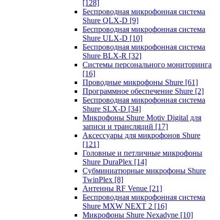
[128]
Беспроводная микрофонная система
Shure QLX-D
[9]
Беспроводная микрофонная система
Shure ULX-D
[10]
Беспроводная микрофонная система
Shure BLX-R
[32]
Системы персонального мониторинга
[16]
Проводные микрофоны Shure
[61]
Программное обеспечение Shure
[2]
Беспроводная микрофонная система
Shure SLX-D
[34]
Микрофоны Shure Motiv Digital для
записи и трансляций
[17]
Аксессуары для микрофонов Shure
[121]
Головные и петличные микрофоны
Shure DuraPlex
[14]
Субминиатюрные микрофоны Shure
TwinPlex
[8]
Антенны RF Venue
[21]
Беспроводная микрофонная система
Shure MXW NEXT 2
[16]
Микрофоны Shure Nexadyne
[10]