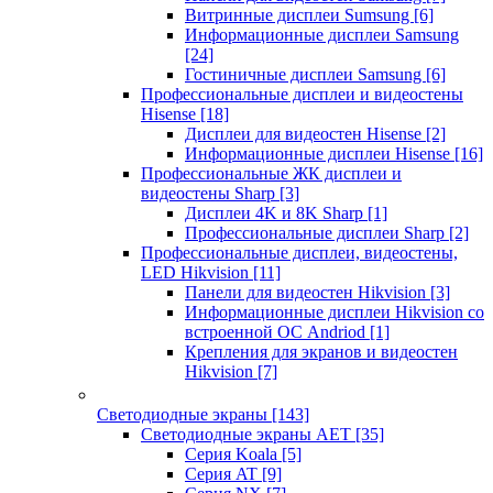
Витринные дисплеи Sumsung
[6]
Информационные дисплеи Samsung
[24]
Гостиничные дисплеи Samsung
[6]
Профессиональные дисплеи и видеостены
Hisense
[18]
Дисплеи для видеостен Hisense
[2]
Информационные дисплеи Hisense
[16]
Профессиональные ЖК дисплеи и
видеостены Sharp
[3]
Дисплеи 4K и 8K Sharp
[1]
Профессиональные дисплеи Sharp
[2]
Профессиональные дисплеи, видеостены,
LED Hikvision
[11]
Панели для видеостен Hikvision
[3]
Информационные дисплеи Hikvision со
встроенной ОС Andriod
[1]
Крепления для экранов и видеостен
Hikvision
[7]
Светодиодные экраны
[143]
Светодиодные экраны AET
[35]
Cерия Koala
[5]
Серия AT
[9]