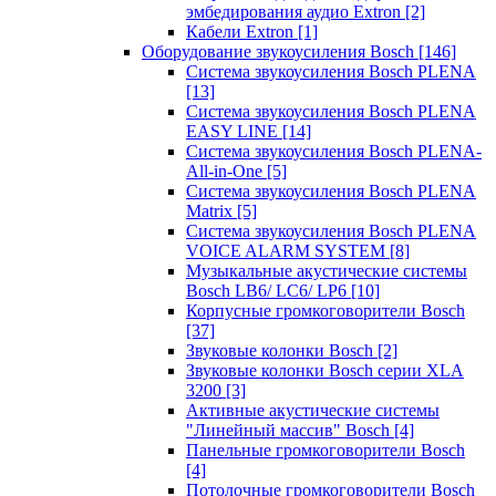
эмбедирования аудио Extron
[2]
Кабели Extron
[1]
Оборудование звукоусиления Bosch
[146]
Система звукоусиления Bosch PLENA
[13]
Система звукоусиления Bosch PLENA
EASY LINE
[14]
Система звукоусиления Bosch PLENA-
All-in-One
[5]
Система звукоусиления Bosch PLENA
Matrix
[5]
Система звукоусиления Bosch PLENA
VOICE ALARM SYSTEM
[8]
Музыкальные акустические системы
Bosch LB6/ LC6/ LP6
[10]
Корпусные громкоговорители Bosch
[37]
Звуковые колонки Bosch
[2]
Звуковые колонки Bosch серии XLA
3200
[3]
Активные акустические системы
"Линейный массив" Bosch
[4]
Панельные громкоговорители Bosch
[4]
Потолочные громкоговорители Bosch