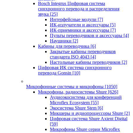
Bosch Integrus Цифровая система
синхронного перевода и распределения
звука
[25]
Интерфейсные модули
[7]
ИК-излучатели и аксессуары
[5]
ИК-приемники и аксессуары
[7]
Пульты переводчиков и аксессуары
[4]
Наушники
[2]
Кабины для переводчика
[6]
Закрытые кабины переводчиков
стандарта ISO 4043
[4]
Настольные кабины переводчиков
[2]
Цифровая ИК система синхронного
перевода Gonsin
[10]
Микрофонные системы и микрофоны
[1050]
Микрофоны, радиосистемы Shure
[626]
Аудиоэкосистема для конференций
Microflex Ecosystem
[55]
Экосистема Shure Stem
[6]
Микшеры и аудиопроцессоры Shure
[2]
Цифровая система Shure Axient Digital
[59]
Микрофоны Shure серии Microflex