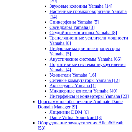
[20]
Звуковые колонны Yamaha
[14]
Настенные громкоговорители Yamaha
[14]
Спикерфоны Yamaha
[5]
Саундбары Yamaha
[3]
Студийные мониторы Yamaha
[8]
Трансляционные усилители мощности
Yamaha
[8]
Цифровые матричные процессоры
Yamaha
[5]
Акустические системы Yamaha
[65]
Портативные системы звукоусиления
Yamaha
[4]
Усилители Yamaha
[16]
Сетевые коммутаторы Yamaha
[12]
Аксессуары Yamaha
[1]
Микшерные консоли Yamaha
[40]
Интерфейсы и конвертеры Yamaha
[23]
Программное обеспечение Audinate Dante
Domain Manager
[9]
Лицензии DDM
[6]
Dante Virtual Soundcard
[3]
Оборудование звукоусиления Allen&Heath
[53]