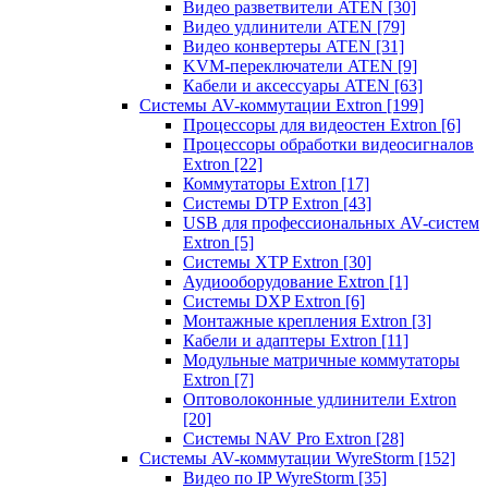
Видео разветвители ATEN
[30]
Видео удлинители ATEN
[79]
Видео конвертеры ATEN
[31]
KVM-переключатели ATEN
[9]
Кабели и аксессуары ATEN
[63]
Системы AV-коммутации Extron
[199]
Процессоры для видеостен Extron
[6]
Процессоры обработки видеосигналов
Extron
[22]
Коммутаторы Extron
[17]
Системы DTP Extron
[43]
USB для профессиональных AV-систем
Extron
[5]
Системы XTP Extron
[30]
Аудиооборудование Extron
[1]
Системы DXP Extron
[6]
Монтажные крепления Extron
[3]
Кабели и адаптеры Extron
[11]
Модульные матричные коммутаторы
Extron
[7]
Оптоволоконные удлинители Extron
[20]
Системы NAV Pro Extron
[28]
Системы AV-коммутации WyreStorm
[152]
Видео по IP WyreStorm
[35]