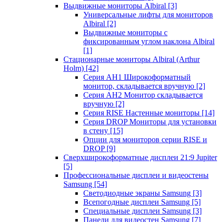
Выдвижные мониторы Albiral
[3]
Универсальные лифты для мониторов
Albiral
[2]
Выдвижные мониторы с
фиксированным углом наклона Albiral
[1]
Стационарные мониторы Albiral (Arthur
Holm)
[42]
Серия AH1 Широкоформатный
монитор, складывается вручную
[2]
Серия AH2 Монитор складывается
вручную
[2]
Серия RISE Настенные мониторы
[14]
Серия DROP Мониторы для установки
в стену
[15]
Опции для мониторов серии RISE и
DROP
[9]
Сверхширокоформатные дисплеи 21:9 Jupiter
[5]
Профессиональные дисплеи и видеостены
Samsung
[54]
Светодиодные экраны Samsung
[3]
Всепогодные дисплеи Samsung
[5]
Специальные дисплеи Samsung
[3]
Панели для видеостен Samsung
[7]