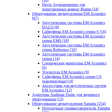
[16]
Devio Аудиорешение для
переговорных комнат Biamp
[24]
Оборудование звукоусиления EM Acoustics
[87]
Акустические системы EM Acoustics
HALO
[8]
Сабвуферы EM Acoustics серии S
[16]
Акустические системы EM Acoustics
серии EMS
[18]
Акустические системы EM Acoustics
серии Reference
[10]
Акустические системы EM Acoustics
серии i
[4]
Сценические мониторы EM Acoustics
[6]
Усилители EM Acoustics
[9]
Сабвуферы EM Acoustics серии CS
(кардиоидные)
[4]
Аксессуары для акустических систем
EM Acoustics
[12]
Адаптеры Audinate Dante для звукового
оборудования
[13]
Оборудование звукоусиления Yamaha
[254]
Потолочные громкоговорители Yamaha