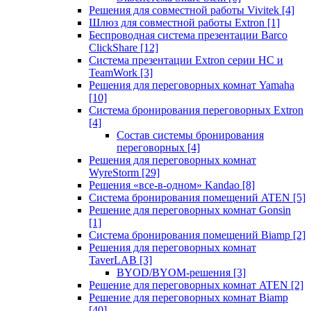
Решения для совместной работы Vivitek
[4]
Шлюз для совместной работы Extron
[1]
Беспроводная система презентации Barco
ClickShare
[12]
Система презентации Extron серии HC и
TeamWork
[3]
Решения для переговорных комнат Yamaha
[10]
Система бронирования переговорных Extron
[4]
Состав системы бронирования
переговорных
[4]
Решения для переговорных комнат
WyreStorm
[29]
Решения «все-в-одном» Kandao
[8]
Система бронирования помещений ATEN
[5]
Решение для переговорных комнат Gonsin
[1]
Система бронирования помещений Biamp
[2]
Решения для переговорных комнат
TaverLAB
[3]
BYOD/BYOM-решения
[3]
Решение для переговорных комнат ATEN
[2]
Решение для переговорных комнат Biamp
[40]