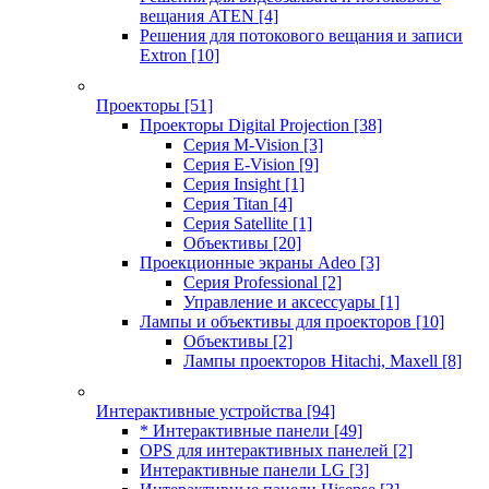
вещания ATEN
[4]
Решения для потокового вещания и записи
Extron
[10]
Проекторы
[51]
Проекторы Digital Projection
[38]
Серия M-Vision
[3]
Серия E-Vision
[9]
Серия Insight
[1]
Серия Titan
[4]
Серия Satellite
[1]
Объективы
[20]
Проекционные экраны Adeo
[3]
Серия Professional
[2]
Управление и аксессуары
[1]
Лампы и объективы для проекторов
[10]
Объективы
[2]
Лампы проекторов Hitachi, Maxell
[8]
Интерактивные устройства
[94]
* Интерактивные панели
[49]
OPS для интерактивных панелей
[2]
Интерактивные панели LG
[3]