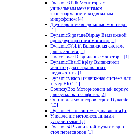
Dynamic3Talk Мониторы с
уникальным механизмом
трансформации и выдвижным
микрофоном
[4]
Двусторонние выдвижные мониторы
[1]
DynamicSignatureDisplay Выдвижной
одно/двусторонний монитор
[1]
DynamicTabLift Выдвижная система
для планшета
[1]
UnderCover Выдвижные мониторы
[1]
DynamicChairDisplay Выдвижной
монитор для встраивания в
подлокотник
[1]
DynamicVision Выдвижная система для
камер ВКС
[1]
CourtesyBox Моторизованный корпус
для бутылок и салфеток
[2]
Опции для мониторов серии Dynamic
[13]
DynamicShare система управления
[6]
Управление моторизованными
устройствами
[2]
Dynamic4 Выдвижной мультимедиа
стол переговоров
[1]