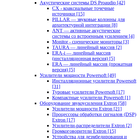
Акустические системы DS Proaudio
[42]
CX - коаксиальные точечные
источники
[15]
PILLAR — звуковые колонны для
архитектурной интеграции
[8]
ANT — активные акустические
системы со встроенным усилением
[4]
Monitor - сценические мониторы
[3]
TAURA — линейный массив
[2]
ERA-i — линейный массив
(инсталляционная версия)
[5]
ERA — линейный массив (прокатная
версия)
[5]
Усилители мощности Powersoft
[49]
Инсталляционные усилители Powersoft
[31]
Туровые усилители Powersoft
[17]
Компактные усилители Powersoft
[1]
Оборудование звукоусиления Extron
[58]
Усилители мощности Extron
[21]
Процессоры обработки сигналов (DSP)
Extron
[17]
Усилители-распределители Extron
[2]
Громкоговорители Extron
[15]
Устройства для деэмбедирования и