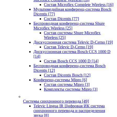
Состав Microflex Complete Wireless
[16]
Мультимедийная конференц-система Bosch
Dicentis
[77]
Состав Dicentis
[77]
Беспроводная конференц-система Shure
Microflex Wireless
[25]
Состав системы Shure Microflex
Wireless
[25]
Дискуссионная система Televic D-Cerno
[19]
Состав Televic D-Cerno
[19]
Дискуссионная система Bosch CCS 1000 D
[14]
Состав Bosch CCS 1000 D
[14]
Беспроводная конференц-система Bosch
Dicentis
[12]
Состав Dicentis Bosch
[12]
Конференц-системы Mipro
[6]
Состав системы Mipro
[3]
Комплекты системы Mipro
[3]
Системы синхронного перевода
[49]
Televic Lingua IR Цифровая ИК система
синхронного перевода и распределения
звука
[8]