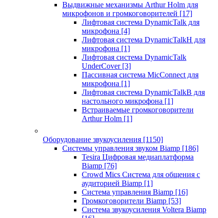
Выдвижные механизмы Arthur Holm для
микрофонов и громкоговорителей
[17]
Лифтовая система DynamicTalk для
микрофона
[4]
Лифтовая система DynamicTalkH для
микрофона
[1]
Лифтовая система DynamicTalk
UnderCover
[3]
Пассивная система MicConnect для
микрофона
[1]
Лифтовая система DynamicTalkB для
настольного микрофона
[1]
Встраиваемые громкоговорители
Arthur Holm
[1]
Оборудование звукоусиления
[1150]
Системы управления звуком Biamp
[186]
Tesira Цифровая медиаплатформа
Biamp
[76]
Crowd Mics Система для общения с
аудиторией Biamp
[1]
Система управления Biamp
[16]
Громкоговорители Biamp
[53]
Система звукоусиления Voltera Biamp