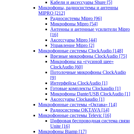
Кабели и аксессуары Shure
[5]
Микрофоны, радиосистемы и антенны
MIPRO
[212]
Радиосистемы Mipro
[96]
Микрофоны Mipro
[54]
Антенны и антенные усилители Mipro
[16]
Аксессуары Mipro
[44]
Управление Mipro
[2]
Микрофонные системы ClockAudio
[148]
Врезные микрофоны ClockAudio
[75]
Микрофоны на «гусиной шее»
ClockAudio
[60]
Потолочные микрофоны ClockAudio
[9]
Интерфейсы ClockAudio
[1]
Готовые комплекты Clockaudio
[1]
Микрофоны Dante/USB ClockAudio
[1]
Аксессуары Clockaudio
[1]
Микрофонные системы «Октава»
[14]
Радиосистемы OKTAVA
[14]
Микрофонные системы Televic
[16]
Цифровая беспроводная система связи
Unite
[16]
Микрофоны Biamp
[17]