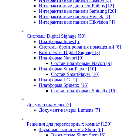
Интерактивные панели Hisense
[3]
Интерактивные дисплеи Philips
[12]
Интерактивные панели Samsung
[20]
Интерактивные панели Vivitek
[1]
Интерактивные панели Hikvision
[4]
Системы Digital Signage
[50]
Платформа Innes
[5]
Системы бронирования помещений
[6]
Комплекты Digital Signage
[3]
Платформа Navori
[9]
Состав платформы Navori
[9]
Платформа SmartPlayer
[10]
Состав SmartPlayer
[10]
Платформа LG
[1]
Платформа Spinetix
[16]
Состав платформы Spinetix
[16]
Документ-камеры
[7]
Документ-камеры Lumens
[7]
Решения для переговорных комнат
[130]
Звуковые экосистемы Shure
[6]
Экосистема Shure Stem
[6]