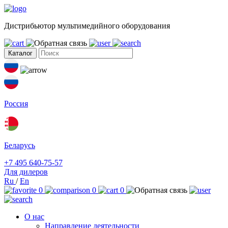
Дистрибьютор мультимедийного оборудования
Каталог
Россия
Беларусь
+7 495 640-75-57
Для дилеров
Ru
/
En
0
0
0
О нас
Направление деятельности