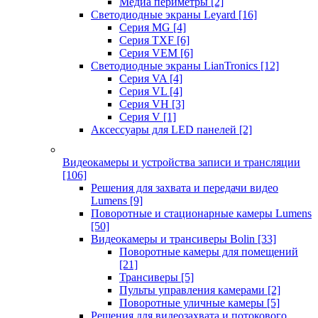
Медиа периметры
[2]
Светодиодные экраны Leyard
[16]
Серия MG
[4]
Серия TXF
[6]
Серия VEM
[6]
Светодиодные экраны LianTronics
[12]
Серия VA
[4]
Серия VL
[4]
Серия VH
[3]
Серия V
[1]
Аксессуары для LED панелей
[2]
Видеокамеры и устройства записи и трансляции
[106]
Решения для захвата и передачи видео
Lumens
[9]
Поворотные и стационарные камеры Lumens
[50]
Видеокамеры и трансиверы Bolin
[33]
Поворотные камеры для помещений
[21]
Трансиверы
[5]
Пульты управления камерами
[2]
Поворотные уличные камеры
[5]
Решения для видеозахвата и потокового