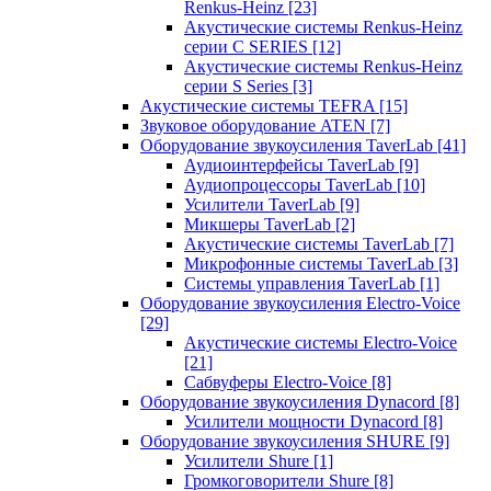
Renkus-Heinz
[23]
Акустические системы Renkus-Heinz
серии C SERIES
[12]
Акустические системы Renkus-Heinz
серии S Series
[3]
Акустические системы TEFRA
[15]
Звуковое оборудование ATEN
[7]
Оборудование звукоусиления TaverLab
[41]
Аудиоинтерфейсы TaverLab
[9]
Аудиопроцессоры TaverLab
[10]
Усилители TaverLab
[9]
Микшеры TaverLab
[2]
Акустические системы TaverLab
[7]
Микрофонные системы TaverLab
[3]
Системы управления TaverLab
[1]
Оборудование звукоусиления Electro-Voice
[29]
Акустические системы Electro-Voice
[21]
Сабвуферы Electro-Voice
[8]
Оборудование звукоусиления Dynacord
[8]
Усилители мощности Dynacord
[8]
Оборудование звукоусиления SHURE
[9]
Усилители Shure
[1]
Громкоговорители Shure
[8]