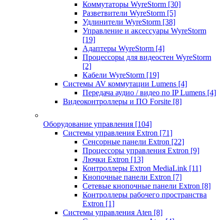
Коммутаторы WyreStorm
[30]
Разветвители WyreStorm
[5]
Удлинители WyreStorm
[38]
Управление и аксессуары WyreStorm
[19]
Адаптеры WyreStorm
[4]
Процессоры для видеостен WyreStorm
[2]
Кабели WyreStorm
[19]
Системы AV коммутации Lumens
[4]
Передача аудио / видео по IP Lumens
[4]
Видеоконтроллеры и ПО Forsite
[8]
Оборудование управления
[104]
Системы управления Extron
[71]
Сенсорные панели Extron
[22]
Процессоры управления Extron
[9]
Лючки Extron
[13]
Контроллеры Extron MediaLink
[11]
Кнопочные панели Extron
[7]
Сетевые кнопочные панели Extron
[8]
Контроллеры рабочего пространства
Extron
[1]
Системы управления Aten
[8]