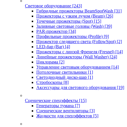
Световое оборудование
[243]
Гибридные прожекторы BeamSpotWash
[31]
Прожекторы с узким лучом (Beam)
[26]
Точечные прожекторы (Spot)
[15]
Заливные световые головы (Wash)
[39]
PAR-прожектор
[34]
Профильные прожекторы (Profile)
[9]
Прожектор следящего света (FollowSpot)
[2]
LED-бар (Bar)
[4]
Прожекторы с линзой Френеля (Fresnel)
[14]
Линейные прожекторы (Wall Washer)
[24]
Циклорама
[2]
Управление световым оборудованием
[14]
Потолочные светильники
[1]
Светодиодный диско-шар
[1]
Стробоскопы
[8]
Аксессуары для светового оборудования
[19]
Сценические спецэффекты
[15]
Генераторы тумана
[7]
Сценические вентиляторы
[3]
Жидкости для спецэффектов
[5]