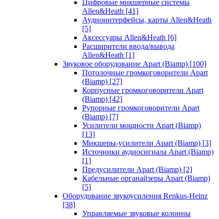
Цифровые микшерные системы
Allen&Heath
[41]
Аудиоинтерфейсы, карты Allen&Heath
[5]
Аксессуары Allen&Heath
[6]
Расширители ввода/вывода
Allen&Heath
[1]
Звуковое оборудование Apart (Biamp)
[100]
Потолочные громкоговорители Apart
(Biamp)
[27]
Корпусные громкоговорители Apart
(Biamp)
[42]
Рупорные громкоговорители Apart
(Biamp)
[7]
Усилители мощности Apart (Biamp)
[13]
Микшеры-усилители Apart (Biamp)
[3]
Источники аудиосигнала Apart (Biamp)
[1]
Предусилители Apart (Biamp)
[2]
Кабельные органайзеры Apart (Biamp)
[5]
Оборудование звукоусиления Renkus-Heinz
[38]
Управляемые звуковые колонны