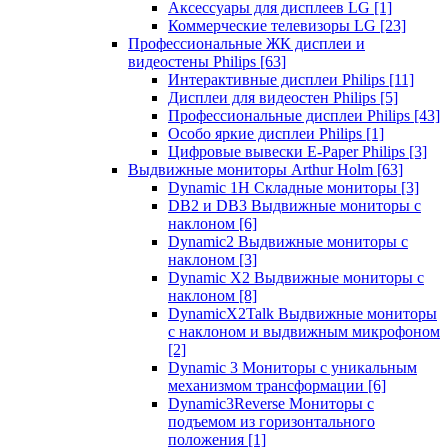
Аксессуары для дисплеев LG
[1]
Коммерческие телевизоры LG
[23]
Профессиональные ЖК дисплеи и
видеостены Philips
[63]
Интерактивные дисплеи Philips
[11]
Дисплеи для видеостен Philips
[5]
Профессиональные дисплеи Philips
[43]
Особо яркие дисплеи Philips
[1]
Цифровые вывески E-Paper Philips
[3]
Выдвижные мониторы Arthur Holm
[63]
Dynamic 1Н Складные мониторы
[3]
DB2 и DB3 Выдвижные мониторы с
наклоном
[6]
Dynamic2 Выдвижные мониторы с
наклоном
[3]
Dynamic X2 Выдвижные мониторы с
наклоном
[8]
DynamicX2Talk Выдвижные мониторы
с наклоном и выдвижным микрофоном
[2]
Dynamic 3 Мониторы с уникальным
механизмом трансформации
[6]
Dynamic3Reverse Мониторы с
подъемом из горизонтального
положения
[1]