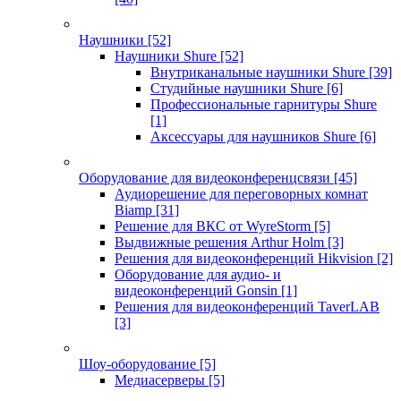
Наушники
[52]
Наушники Shure
[52]
Внутриканальные наушники Shure
[39]
Студийные наушники Shure
[6]
Профессиональные гарнитуры Shure
[1]
Аксессуары для наушников Shure
[6]
Оборудование для видеоконференцсвязи
[45]
Аудиорешение для переговорных комнат
Biamp
[31]
Решение для ВКС от WyreStorm
[5]
Выдвижные решения Arthur Holm
[3]
Решения для видеоконференций Hikvision
[2]
Оборудование для аудио- и
видеоконференций Gonsin
[1]
Решения для видеоконференций TaverLAB
[3]
Шоу-оборудование
[5]
Медиасерверы
[5]