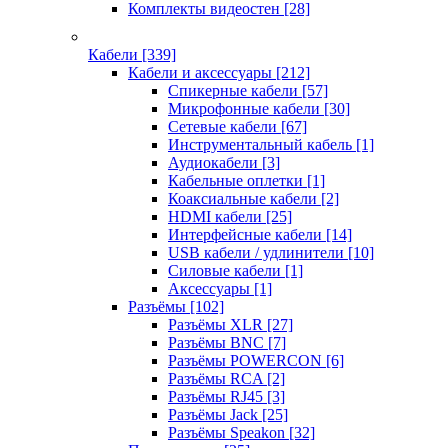
Комплекты видеостен
[28]
Кабели
[339]
Кабели и аксессуары
[212]
Спикерные кабели
[57]
Микрофонные кабели
[30]
Сетевые кабели
[67]
Инструментальный кабель
[1]
Аудиокабели
[3]
Кабельные оплетки
[1]
Коаксиальные кабели
[2]
HDMI кабели
[25]
Интерфейсные кабели
[14]
USB кабели / удлинители
[10]
Силовые кабели
[1]
Аксессуары
[1]
Разъёмы
[102]
Разъёмы XLR
[27]
Разъёмы BNC
[7]
Разъёмы POWERCON
[6]
Разъёмы RCA
[2]
Разъёмы RJ45
[3]
Разъёмы Jack
[25]
Разъёмы Speakon
[32]