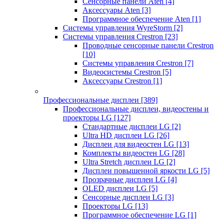
Сенсорные панели Aten
[4]
Аксессуары Aten
[3]
Программное обеспечение Aten
[1]
Системы управления WyreStorm
[2]
Системы управления Crestron
[23]
Проводные сенсорные панели Crestron
[10]
Системы управления Crestron
[7]
Видеосистемы Crestron
[5]
Аксессуары Crestron
[1]
Профессиональные дисплеи
[389]
Профессиональные дисплеи, видеостены и
проекторы LG
[127]
Стандартные дисплеи LG
[2]
Ultra HD дисплеи LG
[26]
Дисплеи для видеостен LG
[13]
Комплекты видеостен LG
[28]
Ultra Stretch дисплеи LG
[2]
Дисплеи повышенной яркости LG
[5]
Прозрачные дисплеи LG
[4]
OLED дисплеи LG
[5]
Сенсорные дисплеи LG
[3]
Проекторы LG
[13]
Программное обеспечение LG
[1]