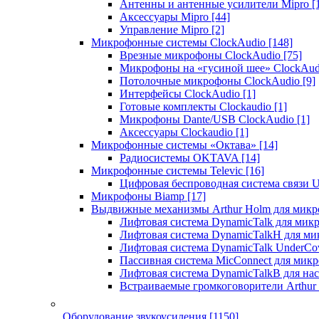
Антенны и антенные усилители Mipro
[
Аксессуары Mipro
[44]
Управление Mipro
[2]
Микрофонные системы ClockAudio
[148]
Врезные микрофоны ClockAudio
[75]
Микрофоны на «гусиной шее» ClockAu
Потолочные микрофоны ClockAudio
[9]
Интерфейсы ClockAudio
[1]
Готовые комплекты Clockaudio
[1]
Микрофоны Dante/USB ClockAudio
[1]
Аксессуары Clockaudio
[1]
Микрофонные системы «Октава»
[14]
Радиосистемы OKTAVA
[14]
Микрофонные системы Televic
[16]
Цифровая беспроводная система связи U
Микрофоны Biamp
[17]
Выдвижные механизмы Arthur Holm для микр
Лифтовая система DynamicTalk для ми
Лифтовая система DynamicTalkH для м
Лифтовая система DynamicTalk UnderCo
Пассивная система MicConnect для мик
Лифтовая система DynamicTalkB для на
Встраиваемые громкоговорители Arthu
Оборудование звукоусиления
[1150]