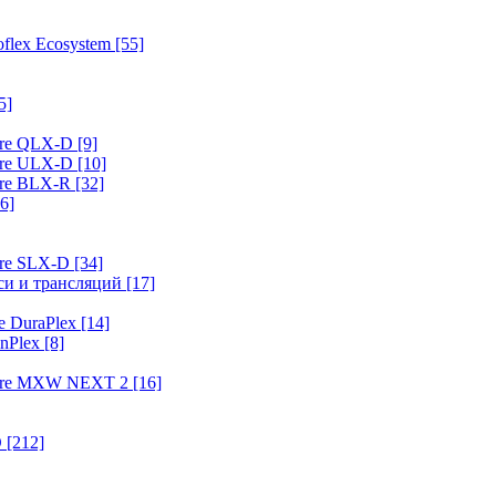
flex Ecosystem
[55]
5]
ure QLX-D
[9]
ure ULX-D
[10]
ure BLX-R
[32]
6]
ure SLX-D
[34]
иси и трансляций
[17]
e DuraPlex
[14]
nPlex
[8]
hure MXW NEXT 2
[16]
O
[212]