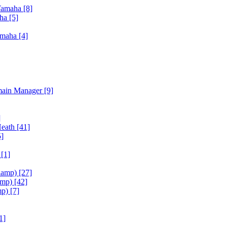
Yamaha
[8]
aha
[5]
amaha
[4]
main Manager
[9]
]
Heath
[41]
5]
h
[1]
iamp)
[27]
amp)
[42]
mp)
[7]
1]