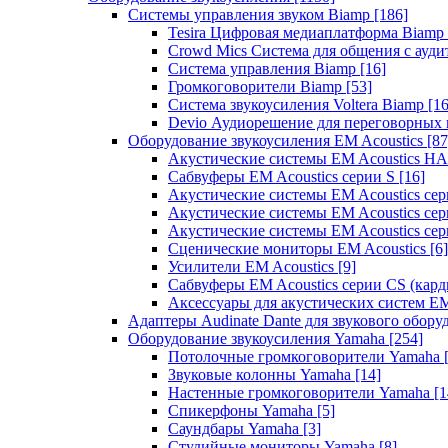
Системы управления звуком Biamp
[186]
Tesira Цифровая медиаплатформа Biamp
Crowd Mics Система для общения с ауд
Система управления Biamp
[16]
Громкоговорители Biamp
[53]
Система звукоусиления Voltera Biamp
[16
Devio Аудиорешение для переговорных
Оборудование звукоусиления EM Acoustics
[87
Акустические системы EM Acoustics 
Сабвуферы EM Acoustics серии S
[16]
Акустические системы EM Acoustics с
Акустические системы EM Acoustics сер
Акустические системы EM Acoustics сер
Сценические мониторы EM Acoustics
[6]
Усилители EM Acoustics
[9]
Сабвуферы EM Acoustics серии CS (кар
Аксессуары для акустических систем EM
Адаптеры Audinate Dante для звукового обор
Оборудование звукоусиления Yamaha
[254]
Потолочные громкоговорители Yamaha
Звуковые колонны Yamaha
[14]
Настенные громкоговорители Yamaha
[1
Спикерфоны Yamaha
[5]
Саундбары Yamaha
[3]
Студийные мониторы Yamaha
[8]