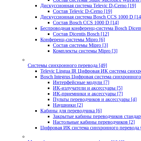
Дискуссионная система Televic D-Cerno
[19]
Состав Televic D-Cerno
[19]
Дискуссионная система Bosch CCS 1000 D
[14
Состав Bosch CCS 1000 D
[14]
Беспроводная конференц-система Bosch Dicen
Состав Dicentis Bosch
[12]
Конференц-системы Mipro
[6]
Состав системы Mipro
[3]
Комплекты системы Mipro
[3]
Системы синхронного перевода
[49]
Televic Lingua IR Цифровая ИК система синхр
Bosch Integrus Цифровая система синхронного
Интерфейсные модули
[7]
ИК-излучатели и аксессуары
[5]
ИК-приемники и аксессуары
[7]
Пульты переводчиков и аксессуары
[4]
Наушники
[2]
Кабины для переводчика
[6]
Закрытые кабины переводчиков стандар
Настольные кабины переводчиков
[2]
Цифровая ИК система синхронного перевода