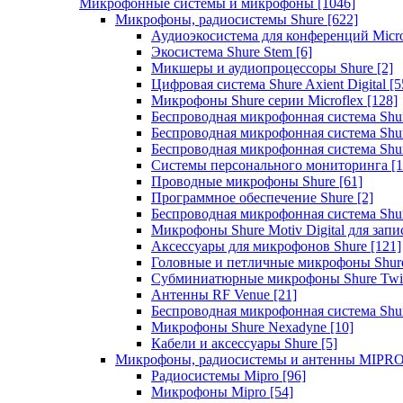
Микрофонные системы и микрофоны
[1046]
Микрофоны, радиосистемы Shure
[622]
Аудиоэкосистема для конференций Micro
Экосистема Shure Stem
[6]
Микшеры и аудиопроцессоры Shure
[2]
Цифровая система Shure Axient Digital
[5
Микрофоны Shure серии Microflex
[128]
Беспроводная микрофонная система Sh
Беспроводная микрофонная система Sh
Беспроводная микрофонная система Sh
Системы персонального мониторинга
[1
Проводные микрофоны Shure
[61]
Программное обеспечение Shure
[2]
Беспроводная микрофонная система Sh
Микрофоны Shure Motiv Digital для зап
Аксессуары для микрофонов Shure
[121]
Головные и петличные микрофоны Shur
Субминиатюрные микрофоны Shure Twi
Антенны RF Venue
[21]
Беспроводная микрофонная система S
Микрофоны Shure Nexadyne
[10]
Кабели и аксессуары Shure
[5]
Микрофоны, радиосистемы и антенны MIPR
Радиосистемы Mipro
[96]
Микрофоны Mipro
[54]