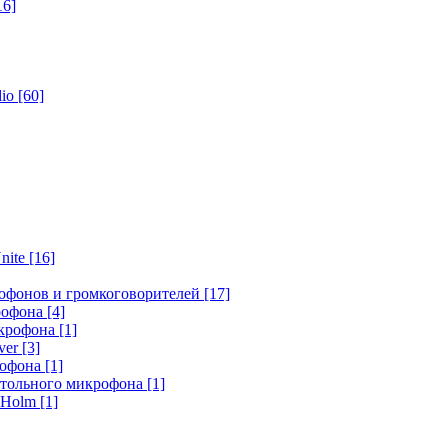
16]
dio
[60]
nite
[16]
офонов и громкоговорителей
[17]
крофона
[4]
икрофона
[1]
ver
[3]
рофона
[1]
стольного микрофона
[1]
r Holm
[1]