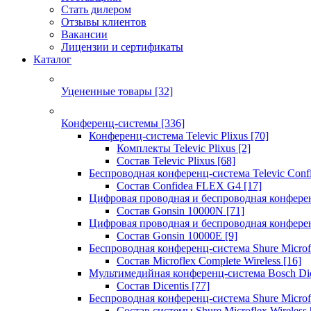
Стать дилером
Отзывы клиентов
Вакансии
Лицензии и сертификаты
Каталог
Уцененные товары
[32]
Конференц-системы
[336]
Конференц-система Televic Plixus
[70]
Комплекты Televic Plixus
[2]
Состав Televic Plixus
[68]
Беспроводная конференц-система Televic Con
Состав Confidea FLEX G4
[17]
Цифровая проводная и беспроводная конфере
Состав Gonsin 10000N
[71]
Цифровая проводная и беспроводная конфере
Состав Gonsin 10000E
[9]
Беспроводная конференц-система Shure Microfl
Состав Microflex Complete Wireless
[16]
Мультимедийная конференц-система Bosch Dic
Состав Dicentis
[77]
Беспроводная конференц-система Shure Microfl
Состав системы Shure Microflex Wireless