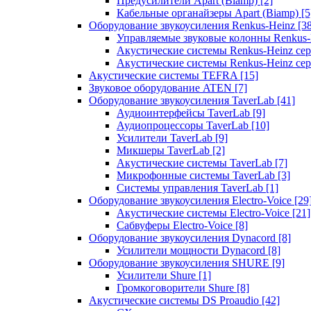
Предусилители Apart (Biamp)
[2]
Кабельные органайзеры Apart (Biamp)
[5
Оборудование звукоусиления Renkus-Heinz
[3
Управляемые звуковые колонны Renkus
Акустические системы Renkus-Heinz с
Акустические системы Renkus-Heinz сер
Акустические системы TEFRA
[15]
Звуковое оборудование ATEN
[7]
Оборудование звукоусиления TaverLab
[41]
Аудиоинтерфейсы TaverLab
[9]
Аудиопроцессоры TaverLab
[10]
Усилители TaverLab
[9]
Микшеры TaverLab
[2]
Акустические системы TaverLab
[7]
Микрофонные системы TaverLab
[3]
Системы управления TaverLab
[1]
Оборудование звукоусиления Electro-Voice
[29
Акустические системы Electro-Voice
[21]
Сабвуферы Electro-Voice
[8]
Оборудование звукоусиления Dynacord
[8]
Усилители мощности Dynacord
[8]
Оборудование звукоусиления SHURE
[9]
Усилители Shure
[1]
Громкоговорители Shure
[8]
Акустические системы DS Proaudio
[42]