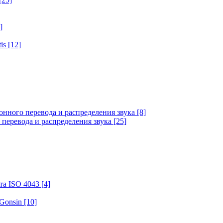
]
tis
[12]
онного перевода и распределения звука
[8]
 перевода и распределения звука
[25]
та ISO 4043
[4]
 Gonsin
[10]