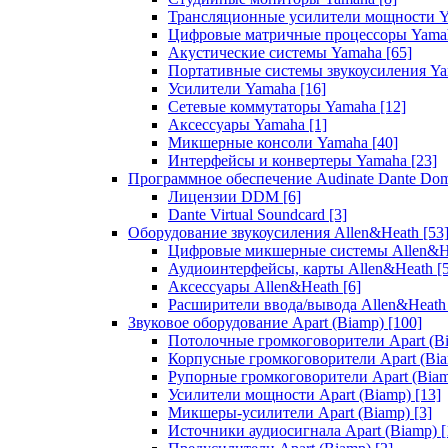
Трансляционные усилители мощности 
Цифровые матричные процессоры Yam
Акустические системы Yamaha
[65]
Портативные системы звукоусиления Y
Усилители Yamaha
[16]
Сетевые коммутаторы Yamaha
[12]
Аксессуары Yamaha
[1]
Микшерные консоли Yamaha
[40]
Интерфейсы и конвертеры Yamaha
[23]
Программное обеспечение Audinate Dante Do
Лицензии DDM
[6]
Dante Virtual Soundcard
[3]
Оборудование звукоусиления Allen&Heath
[53
Цифровые микшерные системы Allen&
Аудиоинтерфейсы, карты Allen&Heath
[
Аксессуары Allen&Heath
[6]
Расширители ввода/вывода Allen&Heat
Звуковое оборудование Apart (Biamp)
[100]
Потолочные громкоговорители Apart (B
Корпусные громкоговорители Apart (Bi
Рупорные громкоговорители Apart (Bia
Усилители мощности Apart (Biamp)
[13]
Микшеры-усилители Apart (Biamp)
[3]
Источники аудиосигнала Apart (Biamp)
[