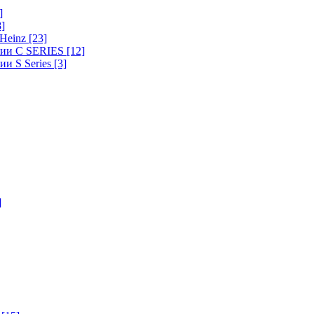
]
8]
-Heinz
[23]
ерии C SERIES
[12]
ии S Series
[3]
]