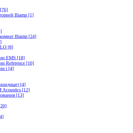
[76]
иторией Biamp
[1]
]
 комнат Biamp
[24]
]
HALO
[8]
ерии EMS
[18]
ии Reference
[10]
ии i
[4]
диоидные)
[4]
 Acoustics
[12]
удования
[13]
[20]
4]