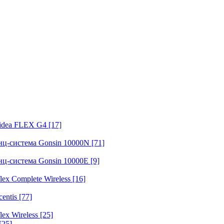
fidea FLEX G4
[17]
нц-система Gonsin 10000N
[71]
нц-система Gonsin 10000E
[9]
ex Complete Wireless
[16]
entis
[77]
ex Wireless
[25]
[25]