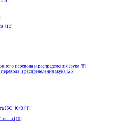
]
tis
[12]
онного перевода и распределения звука
[8]
 перевода и распределения звука
[25]
та ISO 4043
[4]
 Gonsin
[10]