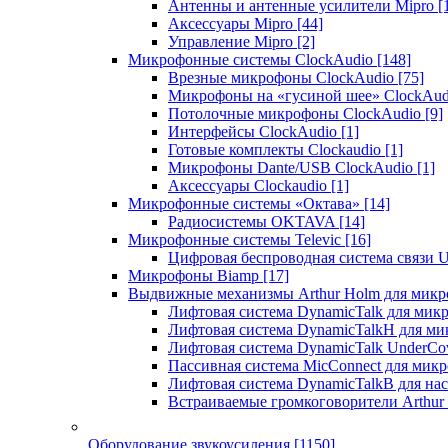
Антенны и антенные усилители Mipro
[
Аксессуары Mipro
[44]
Управление Mipro
[2]
Микрофонные системы ClockAudio
[148]
Врезные микрофоны ClockAudio
[75]
Микрофоны на «гусиной шее» ClockAu
Потолочные микрофоны ClockAudio
[9]
Интерфейсы ClockAudio
[1]
Готовые комплекты Clockaudio
[1]
Микрофоны Dante/USB ClockAudio
[1]
Аксессуары Clockaudio
[1]
Микрофонные системы «Октава»
[14]
Радиосистемы OKTAVA
[14]
Микрофонные системы Televic
[16]
Цифровая беспроводная система связи U
Микрофоны Biamp
[17]
Выдвижные механизмы Arthur Holm для микр
Лифтовая система DynamicTalk для ми
Лифтовая система DynamicTalkH для м
Лифтовая система DynamicTalk UnderCo
Пассивная система MicConnect для мик
Лифтовая система DynamicTalkB для на
Встраиваемые громкоговорители Arthu
Оборудование звукоусиления
[1150]