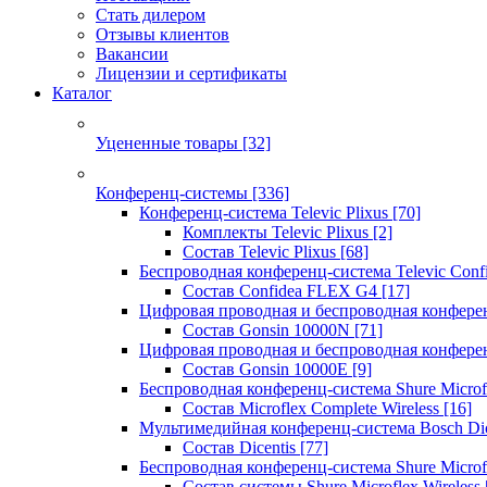
Стать дилером
Отзывы клиентов
Вакансии
Лицензии и сертификаты
Каталог
Уцененные товары
[32]
Конференц-системы
[336]
Конференц-система Televic Plixus
[70]
Комплекты Televic Plixus
[2]
Состав Televic Plixus
[68]
Беспроводная конференц-система Televic Con
Состав Confidea FLEX G4
[17]
Цифровая проводная и беспроводная конфере
Состав Gonsin 10000N
[71]
Цифровая проводная и беспроводная конфере
Состав Gonsin 10000E
[9]
Беспроводная конференц-система Shure Microfl
Состав Microflex Complete Wireless
[16]
Мультимедийная конференц-система Bosch Dic
Состав Dicentis
[77]
Беспроводная конференц-система Shure Microfl
Состав системы Shure Microflex Wireless