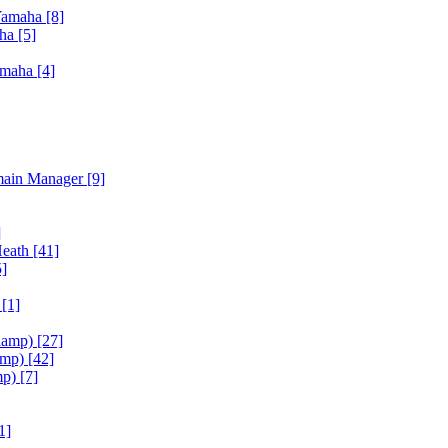
Yamaha
[8]
aha
[5]
amaha
[4]
main Manager
[9]
]
Heath
[41]
5]
h
[1]
iamp)
[27]
amp)
[42]
mp)
[7]
1]