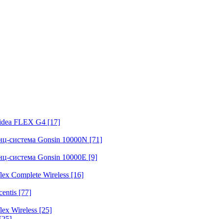
fidea FLEX G4
[17]
нц-система Gonsin 10000N
[71]
нц-система Gonsin 10000E
[9]
ex Complete Wireless
[16]
entis
[77]
ex Wireless
[25]
[25]