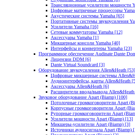
Трансляционные усилители мощности 
Цифровые матричные процессоры Yam
Акустические системы Yamaha
[65]
Портативные системы звукоусиления Y
Усилители Yamaha
[16]
Сетевые коммутаторы Yamaha
[12]
Аксессуары Yamaha
[1]
Микшерные консоли Yamaha
[40]
Интерфейсы и конвертеры Yamaha
[23]
Программное обеспечение Audinate Dante Do
Лицензии DDM
[6]
Dante Virtual Soundcard
[3]
Оборудование звукоусиления Allen&Heath
[53
Цифровые микшерные системы Allen&
Аудиоинтерфейсы, карты Allen&Heath
[
Аксессуары Allen&Heath
[6]
Расширители ввода/вывода Allen&Heat
Звуковое оборудование Apart (Biamp)
[100]
Потолочные громкоговорители Apart (B
Корпусные громкоговорители Apart (Bi
Рупорные громкоговорители Apart (Bia
Усилители мощности Apart (Biamp)
[13]
Микшеры-усилители Apart (Biamp)
[3]
Источники аудиосигнала Apart (Biamp)
[