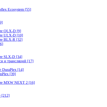
flex Ecosystem
[55]
9]
ure QLX-D
[9]
ure ULX-D
[10]
ure BLX-R
[32]
6]
ure SLX-D
[34]
иси и трансляций
[17]
e DuraPlex
[14]
nPlex
[39]
hure MXW NEXT 2
[16]
O
[212]