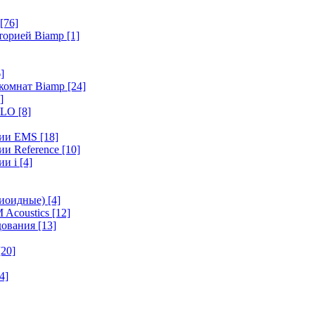
[76]
иторией Biamp
[1]
]
 комнат Biamp
[24]
]
HALO
[8]
ерии EMS
[18]
ии Reference
[10]
ии i
[4]
диоидные)
[4]
 Acoustics
[12]
удования
[13]
[20]
4]