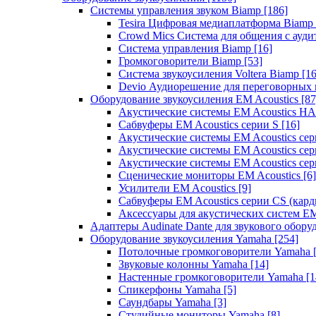
Системы управления звуком Biamp
[186]
Tesira Цифровая медиаплатформа Biamp
Crowd Mics Система для общения с ауд
Система управления Biamp
[16]
Громкоговорители Biamp
[53]
Система звукоусиления Voltera Biamp
[16
Devio Аудиорешение для переговорных
Оборудование звукоусиления EM Acoustics
[87
Акустические системы EM Acoustics 
Сабвуферы EM Acoustics серии S
[16]
Акустические системы EM Acoustics с
Акустические системы EM Acoustics сер
Акустические системы EM Acoustics сер
Сценические мониторы EM Acoustics
[6]
Усилители EM Acoustics
[9]
Сабвуферы EM Acoustics серии CS (кар
Аксессуары для акустических систем EM
Адаптеры Audinate Dante для звукового обор
Оборудование звукоусиления Yamaha
[254]
Потолочные громкоговорители Yamaha
Звуковые колонны Yamaha
[14]
Настенные громкоговорители Yamaha
[1
Спикерфоны Yamaha
[5]
Саундбары Yamaha
[3]
Студийные мониторы Yamaha
[8]