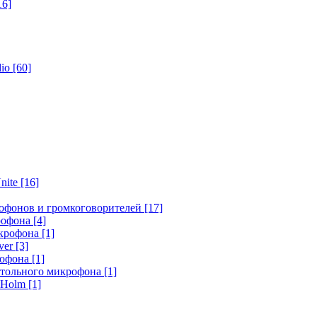
16]
dio
[60]
nite
[16]
офонов и громкоговорителей
[17]
крофона
[4]
икрофона
[1]
ver
[3]
рофона
[1]
стольного микрофона
[1]
r Holm
[1]