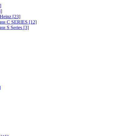
]
8]
-Heinz
[23]
ерии C SERIES
[12]
ии S Series
[3]
]