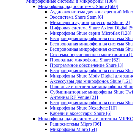
Микрофонные системы и микрофоны
[1084]
Микрофоны, радиосистемы Shure
[660]
Аудиоэкосистема для конференций Micro
Экосистема Shure Stem
[6]
Микшеры и аудиопроцессоры Shure
[2]
Цифровая система Shure Axient Digital
[5
Микрофоны Shure серии Microflex
[128]
Беспроводная микрофонная система Sh
Беспроводная микрофонная система Sh
Беспроводная микрофонная система Sh
Системы персонального мониторинга
[1
Проводные микрофоны Shure
[62]
Программное обеспечение Shure
[3]
Беспроводная микрофонная система Sh
Микрофоны Shure Motiv Digital для зап
Аксессуары для микрофонов Shure
[121]
Головные и петличные микрофоны Shur
Субминиатюрные микрофоны Shure Twi
Антенны RF Venue
[21]
Беспроводная микрофонная система S
Микрофоны Shure Nexadyne
[10]
Кабели и аксессуары Shure
[6]
Микрофоны, радиосистемы и антенны MIPR
Радиосистемы Mipro
[96]
Микрофоны Mipro
[54]