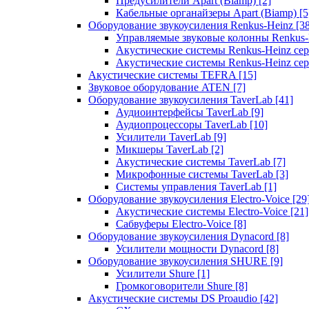
Предусилители Apart (Biamp)
[2]
Кабельные органайзеры Apart (Biamp)
[5
Оборудование звукоусиления Renkus-Heinz
[3
Управляемые звуковые колонны Renkus
Акустические системы Renkus-Heinz с
Акустические системы Renkus-Heinz сер
Акустические системы TEFRA
[15]
Звуковое оборудование ATEN
[7]
Оборудование звукоусиления TaverLab
[41]
Аудиоинтерфейсы TaverLab
[9]
Аудиопроцессоры TaverLab
[10]
Усилители TaverLab
[9]
Микшеры TaverLab
[2]
Акустические системы TaverLab
[7]
Микрофонные системы TaverLab
[3]
Системы управления TaverLab
[1]
Оборудование звукоусиления Electro-Voice
[29
Акустические системы Electro-Voice
[21]
Сабвуферы Electro-Voice
[8]
Оборудование звукоусиления Dynacord
[8]
Усилители мощности Dynacord
[8]
Оборудование звукоусиления SHURE
[9]
Усилители Shure
[1]
Громкоговорители Shure
[8]
Акустические системы DS Proaudio
[42]