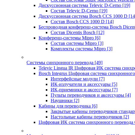
Дискуссионная система Televic D-Cerno
[19]
Состав Televic D-Cerno
[19]
Дискуссионная система Bosch CCS 1000 D
[14
Состав Bosch CCS 1000 D
[14]
Беспроводная конференц-система Bosch Dicen
Состав Dicentis Bosch
[12]
Конференц-системы Mipro
[6]
Состав системы Mipro
[3]
Комплекты системы Mipro
[3]
Системы синхронного перевода
[49]
Televic Lingua IR Цифровая ИК система синхр
Bosch Integrus Цифровая система синхронного
Интерфейсные модули
[7]
ИК-излучатели и аксессуары
[5]
ИК-приемники и аксессуары
[7]
Пульты переводчиков и аксессуары
[4]
Наушники
[2]
Кабины для переводчика
[6]
Закрытые кабины переводчиков стандар
Настольные кабины переводчиков
[2]
Цифровая ИК система синхронного перевода