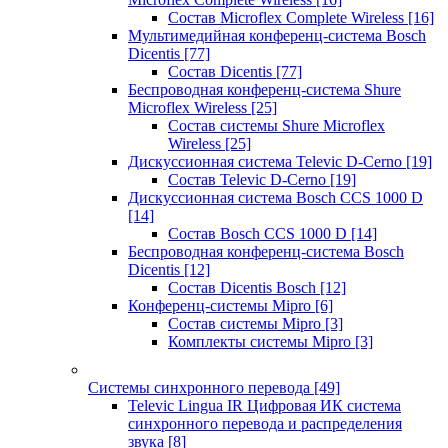
Состав Microflex Complete Wireless
[16]
Мультимедийная конференц-система Bosch
Dicentis
[77]
Состав Dicentis
[77]
Беспроводная конференц-система Shure
Microflex Wireless
[25]
Состав системы Shure Microflex
Wireless
[25]
Дискуссионная система Televic D-Cerno
[19]
Состав Televic D-Cerno
[19]
Дискуссионная система Bosch CCS 1000 D
[14]
Состав Bosch CCS 1000 D
[14]
Беспроводная конференц-система Bosch
Dicentis
[12]
Состав Dicentis Bosch
[12]
Конференц-системы Mipro
[6]
Состав системы Mipro
[3]
Комплекты системы Mipro
[3]
Системы синхронного перевода
[49]
Televic Lingua IR Цифровая ИК система
синхронного перевода и распределения
звука
[8]