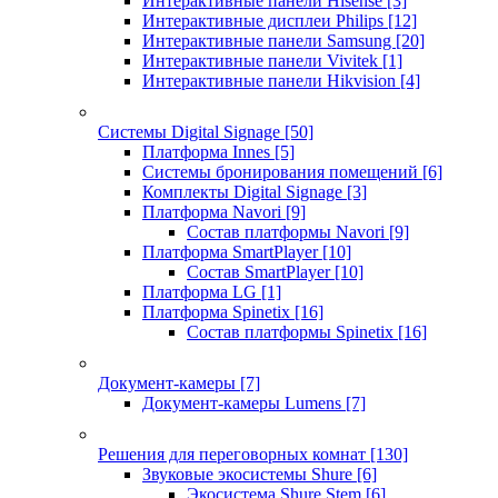
Интерактивные панели Hisense
[3]
Интерактивные дисплеи Philips
[12]
Интерактивные панели Samsung
[20]
Интерактивные панели Vivitek
[1]
Интерактивные панели Hikvision
[4]
Системы Digital Signage
[50]
Платформа Innes
[5]
Системы бронирования помещений
[6]
Комплекты Digital Signage
[3]
Платформа Navori
[9]
Состав платформы Navori
[9]
Платформа SmartPlayer
[10]
Состав SmartPlayer
[10]
Платформа LG
[1]
Платформа Spinetix
[16]
Состав платформы Spinetix
[16]
Документ-камеры
[7]
Документ-камеры Lumens
[7]
Решения для переговорных комнат
[130]
Звуковые экосистемы Shure
[6]
Экосистема Shure Stem
[6]