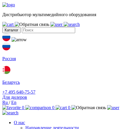
Дистрибьютор мультимедийного оборудования
Каталог
Россия
Беларусь
+7 495 640-75-57
Для дилеров
Ru
/
En
0
0
0
О нас
Направление деятельности