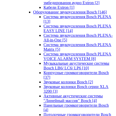
эмбедирования аудио Extron
[2]
Кабели Extron
[1]
Оборудование звукоусиления Bosch
[146]
Система звукоусиления Bosch PLENA
[13]
Система звукоусиления Bosch PLENA
EASY LINE
[14]
Система звукоусиления Bosch PLENA-
All-in-One
[5]
Система звукоусиления Bosch PLENA
Matrix
[5]
Система звукоусиления Bosch PLENA
VOICE ALARM SYSTEM
[8]
Музыкальные акустические системы
Bosch LB6/ LC6/ LP6
[10]
Корпусные громкоговорители Bosch
[37]
Звуковые колонки Bosch
[2]
Звуковые колонки Bosch серии XLA
3200
[3]
Активные акустические системы
"Линейный массив" Bosch
[4]
Панельные громкоговорители Bosch
[4]
Потолочные громкоговорители Bosch