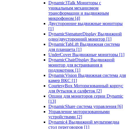
Dynamic3Talk Мониторы с
уникальным механизмом
трансформации и выдвижным
микрофоном
[4]
Двусторонние выдвижные мониторы
[1]
DynamicSignatureDisplay Выдвижной
одно/двусторонний монитор
[1]
DynamicTabLift Выдвижная система
для планшета
[1]
UnderCover Выдвижные мониторы
[1]
DynamicChairDisplay Выдвижной
монитор для встраивания в
подлокотник
[1]
DynamicVision Выдвижная система для
камер ВКС
[1]
CourtesyBox Моторизованный корпус
для бутылок и салфеток
[2]
Опции для мониторов серии Dynamic
[13]
DynamicShare система управления
[6]
Управление моторизованными
устройствами
[2]
Dynamic4 Выдвижной мультимедиа
стол переговоров
[1]