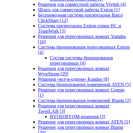
Решения для совместной работы Vivitek
[4]
Шлюз для совместной работы Extron
[1]
Беспроводная система презентации Barco
ClickShare
[12]
Система презентации Extron серии HC и
TeamWork
[3]
Решения для переговорных комнат Yamaha
[10]
Система бронирования переговорных Extron
[4]
Состав системы бронирования
переговорных
[4]
Решения для переговорных комнат
WyreStorm
[29]
Решения «все-в-одном» Kandao
[8]
Система бронирования помещений ATEN
[5]
Решение для переговорных комнат Gonsin
[1]
Система бронирования помещений Biamp
[2]
Решения для переговорных комнат
TaverLAB
[3]
BYOD/BYOM-решения
[3]
Решение для переговорных комнат ATEN
[2]
Решение для переговорных комнат Biamp
[40]