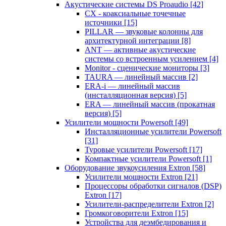
Акустические системы DS Proaudio
[42]
CX - коаксиальные точечные
источники
[15]
PILLAR — звуковые колонны для
архитектурной интеграции
[8]
ANT — активные акустические
системы со встроенным усилением
[4]
Monitor - сценические мониторы
[3]
TAURA — линейный массив
[2]
ERA-i — линейный массив
(инсталляционная версия)
[5]
ERA — линейный массив (прокатная
версия)
[5]
Усилители мощности Powersoft
[49]
Инсталляционные усилители Powersoft
[31]
Туровые усилители Powersoft
[17]
Компактные усилители Powersoft
[1]
Оборудование звукоусиления Extron
[58]
Усилители мощности Extron
[21]
Процессоры обработки сигналов (DSP)
Extron
[17]
Усилители-распределители Extron
[2]
Громкоговорители Extron
[15]
Устройства для деэмбедирования и