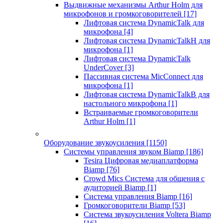
Выдвижные механизмы Arthur Holm для
микрофонов и громкоговорителей
[17]
Лифтовая система DynamicTalk для
микрофона
[4]
Лифтовая система DynamicTalkH для
микрофона
[1]
Лифтовая система DynamicTalk
UnderCover
[3]
Пассивная система MicConnect для
микрофона
[1]
Лифтовая система DynamicTalkB для
настольного микрофона
[1]
Встраиваемые громкоговорители
Arthur Holm
[1]
Оборудование звукоусиления
[1150]
Системы управления звуком Biamp
[186]
Tesira Цифровая медиаплатформа
Biamp
[76]
Crowd Mics Система для общения с
аудиторией Biamp
[1]
Система управления Biamp
[16]
Громкоговорители Biamp
[53]
Система звукоусиления Voltera Biamp