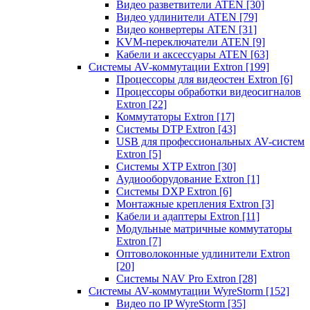
Видео разветвители ATEN
[30]
Видео удлинители ATEN
[79]
Видео конвертеры ATEN
[31]
KVM-переключатели ATEN
[9]
Кабели и аксессуары ATEN
[63]
Системы AV-коммутации Extron
[199]
Процессоры для видеостен Extron
[6]
Процессоры обработки видеосигналов
Extron
[22]
Коммутаторы Extron
[17]
Системы DTP Extron
[43]
USB для профессиональных AV-систем
Extron
[5]
Системы XTP Extron
[30]
Аудиооборудование Extron
[1]
Системы DXP Extron
[6]
Монтажные крепления Extron
[3]
Кабели и адаптеры Extron
[11]
Модульные матричные коммутаторы
Extron
[7]
Оптоволоконные удлинители Extron
[20]
Системы NAV Pro Extron
[28]
Системы AV-коммутации WyreStorm
[152]
Видео по IP WyreStorm
[35]