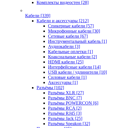
Комплекты видеостен
[28]
Кабели
[339]
Кабели и аксессуары
[212]
Спикерные кабели
[57]
Микрофонные кабели
[30]
Сетевые кабели
[67]
Инструментальный кабель
[1]
Аудиокабели
[3]
Кабельные оплетки
[1]
Коаксиальные кабели
[2]
HDMI кабели
[25]
Интерфейсные кабели
[14]
USB кабели / удлинители
[10]
Силовые кабели
[1]
Аксессуары
[1]
Разъёмы
[102]
Разъёмы XLR
[27]
Разъёмы BNC
[7]
Разъёмы POWERCON
[6]
Разъёмы RCA
[2]
Разъёмы RJ45
[3]
Разъёмы Jack
[25]
Разъёмы Speakon
[32]