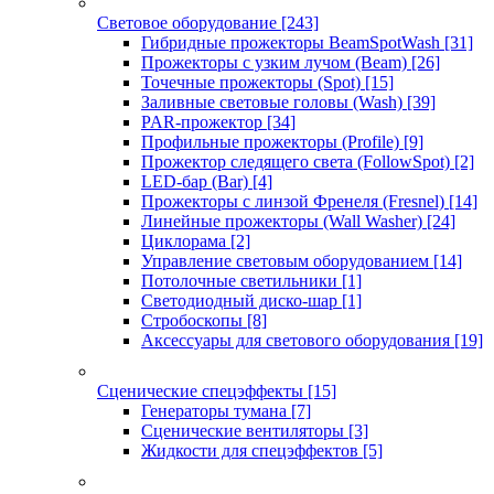
Световое оборудование
[243]
Гибридные прожекторы BeamSpotWash
[31]
Прожекторы с узким лучом (Beam)
[26]
Точечные прожекторы (Spot)
[15]
Заливные световые головы (Wash)
[39]
PAR-прожектор
[34]
Профильные прожекторы (Profile)
[9]
Прожектор следящего света (FollowSpot)
[2]
LED-бар (Bar)
[4]
Прожекторы с линзой Френеля (Fresnel)
[14]
Линейные прожекторы (Wall Washer)
[24]
Циклорама
[2]
Управление световым оборудованием
[14]
Потолочные светильники
[1]
Светодиодный диско-шар
[1]
Стробоскопы
[8]
Аксессуары для светового оборудования
[19]
Сценические спецэффекты
[15]
Генераторы тумана
[7]
Сценические вентиляторы
[3]
Жидкости для спецэффектов
[5]