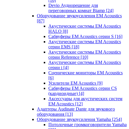
[16]
Devio Аудиорешение для
переговорных комнат Biamp
[24]
Оборудование звукоусиления EM Acoustics
[87]
Акустические системы EM Acoustics
HALO
[8]
Сабвуферы EM Acoustics серии S
[16]
Акустические системы EM Acoustics
серии EMS
[18]
Акустические системы EM Acoustics
серии Reference
[10]
Акустические системы EM Acoustics
серии i
[4]
Сценические мониторы EM Acoustics
[6]
Усилители EM Acoustics
[9]
Сабвуферы EM Acoustics серии CS
(кардиоидные)
[4]
Аксессуары для акустических систем
EM Acoustics
[12]
Адаптеры Audinate Dante для звукового
оборудования
[13]
Оборудование звукоусиления Yamaha
[254]
Потолочные громкоговорители Yamaha