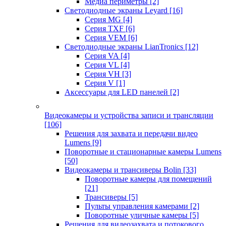
Медиа периметры
[2]
Светодиодные экраны Leyard
[16]
Серия MG
[4]
Серия TXF
[6]
Серия VEM
[6]
Светодиодные экраны LianTronics
[12]
Серия VA
[4]
Серия VL
[4]
Серия VH
[3]
Серия V
[1]
Аксессуары для LED панелей
[2]
Видеокамеры и устройства записи и трансляции
[106]
Решения для захвата и передачи видео
Lumens
[9]
Поворотные и стационарные камеры Lumens
[50]
Видеокамеры и трансиверы Bolin
[33]
Поворотные камеры для помещений
[21]
Трансиверы
[5]
Пульты управления камерами
[2]
Поворотные уличные камеры
[5]
Решения для видеозахвата и потокового