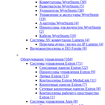
Коммутаторы WyreStorm
[30]
Разветвители WyreStorm
[5]
Удлинители WyreStorm
[38]
Управление и аксессуары WyreStorm
[19]
Адаптеры WyreStorm
[4]
Процессоры для видеостен WyreStorm
[2]
Кабели WyreStorm
[19]
Системы AV коммутации Lumens
[4]
Передача аудио / видео по IP Lumens
[4]
Видеоконтроллеры и ПО Forsite
[8]
Оборудование управления
[104]
Системы управления Extron
[71]
Сенсорные панели Extron
[22]
Процессоры управления Extron
[9]
Лючки Extron
[13]
Контроллеры Extron MediaLink
[11]
Кнопочные панели Extron
[7]
Сетевые кнопочные панели Extron
[8]
Контроллеры рабочего пространства
Extron
[1]
Системы управления Aten
[8]