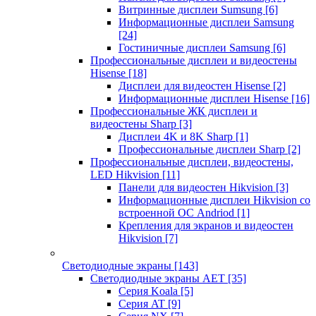
Витринные дисплеи Sumsung
[6]
Информационные дисплеи Samsung
[24]
Гостиничные дисплеи Samsung
[6]
Профессиональные дисплеи и видеостены
Hisense
[18]
Дисплеи для видеостен Hisense
[2]
Информационные дисплеи Hisense
[16]
Профессиональные ЖК дисплеи и
видеостены Sharp
[3]
Дисплеи 4K и 8K Sharp
[1]
Профессиональные дисплеи Sharp
[2]
Профессиональные дисплеи, видеостены,
LED Hikvision
[11]
Панели для видеостен Hikvision
[3]
Информационные дисплеи Hikvision со
встроенной ОС Andriod
[1]
Крепления для экранов и видеостен
Hikvision
[7]
Светодиодные экраны
[143]
Светодиодные экраны AET
[35]
Cерия Koala
[5]
Серия AT
[9]