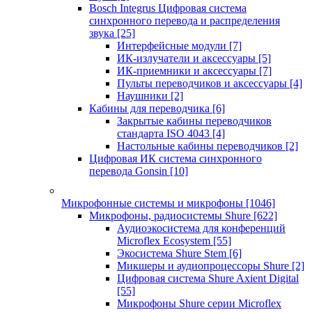
Bosch Integrus Цифровая система
синхронного перевода и распределения
звука
[25]
Интерфейсные модули
[7]
ИК-излучатели и аксессуары
[5]
ИК-приемники и аксессуары
[7]
Пульты переводчиков и аксессуары
[4]
Наушники
[2]
Кабины для переводчика
[6]
Закрытые кабины переводчиков
стандарта ISO 4043
[4]
Настольные кабины переводчиков
[2]
Цифровая ИК система синхронного
перевода Gonsin
[10]
Микрофонные системы и микрофоны
[1046]
Микрофоны, радиосистемы Shure
[622]
Аудиоэкосистема для конференций
Microflex Ecosystem
[55]
Экосистема Shure Stem
[6]
Микшеры и аудиопроцессоры Shure
[2]
Цифровая система Shure Axient Digital
[55]
Микрофоны Shure серии Microflex