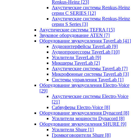
Renkus-Heinz
[23]
Акустические системы Renkus-Heinz
серии C SERIES
[12]
Акустические системы Renkus-Heinz
серии S Series
[3]
Акустические системы TEFRA
[15]
Звуковое оборудование ATEN
[7]
Оборудование звукоусиления TaverLab
[41]
Аудиоинтерфейсы TaverLab
[9]
Аудиопроцессоры TaverLab
[10]
Усилители TaverLab
[9]
Микшеры TaverLab
[2]
Акустические системы TaverLab
[7]
Микрофонные системы TaverLab
[3]
Системы управления TaverLab
[1]
Оборудование звукоусиления Electro-Voice
[29]
Акустические системы Electro-Voice
[21]
Сабвуферы Electro-Voice
[8]
Оборудование звукоусиления Dynacord
[8]
Усилители мощности Dynacord
[8]
Оборудование звукоусиления SHURE
[9]
Усилители Shure
[1]
Громкоговорители Shure
[8]