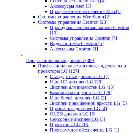
Сенсорные панели Aten
[4]
Аксессуары Aten
[3]
Программное обеспечение Aten
[1]
Системы управления WyreStorm
[2]
Системы управления Crestron
[23]
Проводные сенсорные панели Crestron
[10]
Системы управления Crestron
[7]
Видеосистемы Crestron
[5]
Аксессуары Crestron
[1]
Профессиональные дисплеи
[389]
Профессиональные дисплеи, видеостены и
проекторы LG
[127]
Стандартные дисплеи LG
[2]
Ultra HD дисплеи LG
[26]
Дисплеи для видеостен LG
[13]
Комплекты видеостен LG
[28]
Ultra Stretch дисплеи LG
[2]
Дисплеи повышенной яркости LG
[5]
Прозрачные дисплеи LG
[4]
OLED дисплеи LG
[5]
Сенсорные дисплеи LG
[3]
Проекторы LG
[13]
Программное обеспечение LG
[1]