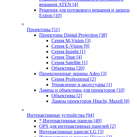
вещания ATEN
[4]
Решения для потокового вещания и записи
Extron
[10]
Проекторы
[51]
Проекторы Digital Projection
[38]
Серия M-Vision
[3]
Серия E-Vision
[9]
Серия Insight
[1]
Серия Titan
[4]
Серия Satellite
[1]
Объективы
[20]
Проекционные экраны Adeo
[3]
Серия Professional
[2]
Управление и аксессуары
[1]
Лампы и объективы для проекторов
[10]
Объективы
[2]
Лампы проекторов Hitachi, Maxell
[8]
Интерактивные устройства
[94]
* Интерактивные панели
[49]
OPS для интерактивных панелей
[2]
Интерактивные панели LG
[3]