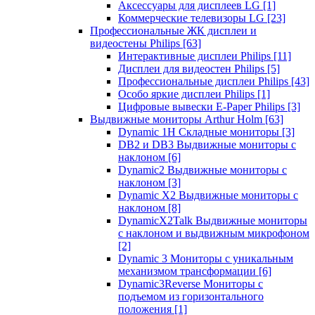
Аксессуары для дисплеев LG
[1]
Коммерческие телевизоры LG
[23]
Профессиональные ЖК дисплеи и
видеостены Philips
[63]
Интерактивные дисплеи Philips
[11]
Дисплеи для видеостен Philips
[5]
Профессиональные дисплеи Philips
[43]
Особо яркие дисплеи Philips
[1]
Цифровые вывески E-Paper Philips
[3]
Выдвижные мониторы Arthur Holm
[63]
Dynamic 1Н Складные мониторы
[3]
DB2 и DB3 Выдвижные мониторы с
наклоном
[6]
Dynamic2 Выдвижные мониторы с
наклоном
[3]
Dynamic X2 Выдвижные мониторы с
наклоном
[8]
DynamicX2Talk Выдвижные мониторы
с наклоном и выдвижным микрофоном
[2]
Dynamic 3 Мониторы с уникальным
механизмом трансформации
[6]
Dynamic3Reverse Мониторы с
подъемом из горизонтального
положения
[1]