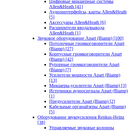
Цифровые микшерные системы
Allen&Heath
[41]
Аудиоинтерфейсы, карты Allen&Heath
[5]
Аксессуары Allen&Heath
[6]
Расширители ввода/вывода
Allen&Heath
[1]
Звуковое оборудование Apart (Biamp)
[100]
Потолочные громкоговорители Apart
(Biamp)
[27]
Корпусные громкоговорители Apart
(Biamp)
[42]
Рупорные громкоговорители Apart
(Biamp)
[7]
Усилители мощности Apart (Biamp)
[13]
Микшеры-усилители Apart (Biamp)
[3]
Источники аудиосигнала Apart (Biamp)
[1]
Предусилители Apart (Biamp)
[2]
Кабельные органайзеры Apart (Biamp)
[5]
Оборудование звукоусиления Renkus-Heinz
[38]
Управляемые звуковые колонны