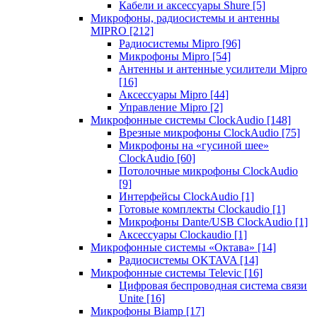
Кабели и аксессуары Shure
[5]
Микрофоны, радиосистемы и антенны
MIPRO
[212]
Радиосистемы Mipro
[96]
Микрофоны Mipro
[54]
Антенны и антенные усилители Mipro
[16]
Аксессуары Mipro
[44]
Управление Mipro
[2]
Микрофонные системы ClockAudio
[148]
Врезные микрофоны ClockAudio
[75]
Микрофоны на «гусиной шее»
ClockAudio
[60]
Потолочные микрофоны ClockAudio
[9]
Интерфейсы ClockAudio
[1]
Готовые комплекты Clockaudio
[1]
Микрофоны Dante/USB ClockAudio
[1]
Аксессуары Clockaudio
[1]
Микрофонные системы «Октава»
[14]
Радиосистемы OKTAVA
[14]
Микрофонные системы Televic
[16]
Цифровая беспроводная система связи
Unite
[16]
Микрофоны Biamp
[17]