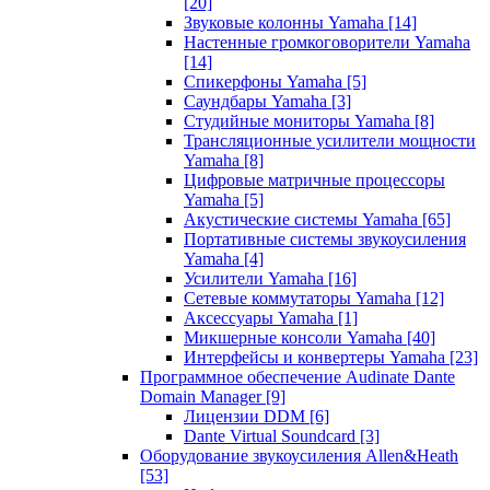
[20]
Звуковые колонны Yamaha
[14]
Настенные громкоговорители Yamaha
[14]
Спикерфоны Yamaha
[5]
Саундбары Yamaha
[3]
Студийные мониторы Yamaha
[8]
Трансляционные усилители мощности
Yamaha
[8]
Цифровые матричные процессоры
Yamaha
[5]
Акустические системы Yamaha
[65]
Портативные системы звукоусиления
Yamaha
[4]
Усилители Yamaha
[16]
Сетевые коммутаторы Yamaha
[12]
Аксессуары Yamaha
[1]
Микшерные консоли Yamaha
[40]
Интерфейсы и конвертеры Yamaha
[23]
Программное обеспечение Audinate Dante
Domain Manager
[9]
Лицензии DDM
[6]
Dante Virtual Soundcard
[3]
Оборудование звукоусиления Allen&Heath
[53]