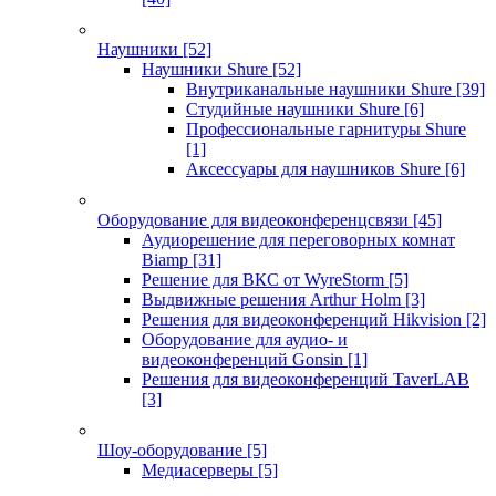
Наушники
[52]
Наушники Shure
[52]
Внутриканальные наушники Shure
[39]
Студийные наушники Shure
[6]
Профессиональные гарнитуры Shure
[1]
Аксессуары для наушников Shure
[6]
Оборудование для видеоконференцсвязи
[45]
Аудиорешение для переговорных комнат
Biamp
[31]
Решение для ВКС от WyreStorm
[5]
Выдвижные решения Arthur Holm
[3]
Решения для видеоконференций Hikvision
[2]
Оборудование для аудио- и
видеоконференций Gonsin
[1]
Решения для видеоконференций TaverLAB
[3]
Шоу-оборудование
[5]
Медиасерверы
[5]