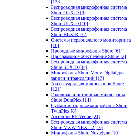
[128]
Беспроводная микрофонная система
Shure QLX-D
[9]
Беспроводная микрофонная система
Shure ULX-D
[10]
Беспроводная микрофонная система
Shure BLX-R
[32]
Системы персонального мониторинга
[16]
Проводные микрофоны Shure
[61]
Программное обеспечение Shure
[2]
Беспроводная микрофонная система
Shure SLX-D
[34]
Микрофоны Shure Motiv Digital для
записи и трансляций
[17]
Аксессуары для микрофонов Shure
[121]
Головные и петличные микрофоны
Shure DuraPlex
[14]
Субминиатюрные микрофоны Shure
TwinPlex
[8]
Антенны RF Venue
[21]
Беспроводная микрофонная система
Shure MXW NEXT 2
[16]
Микрофоны Shure Nexadyne
[10]