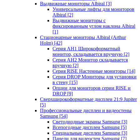
Выдвижные мониторы Albiral
[3]
Универсальные лифты для мониторов
Albiral
[2]
Выдвижные мониторы с
фиксированным углом наклона Albiral
[1]
Стационарные мониторы Albiral (Arthur
Holm)
[42]
Серия AH1 Широкоформатный
монитор, складывается вручную
[2]
Серия AH2 Монитор складывается
вручную
[2]
Серия RISE Настенные мониторы
[14]
Серия DROP Мониторы для установки
в стену
[15]
Опции для мониторов серии RISE и
DROP
[9]
Сверхширокоформатные дисплеи 21:9 Jupiter
[5]
Профессиональные дисплеи и видеостены
Samsung
[54]
Светодиодные экраны Samsung
[3]
Всепогодные дисплеи Samsung
[5]
Специальные дисплеи Samsung
[3]
Панели для видеостен Samsung
[7]