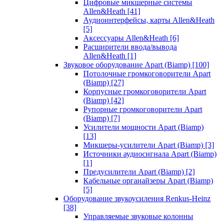
Цифровые микшерные системы
Allen&Heath
[41]
Аудиоинтерфейсы, карты Allen&Heath
[5]
Аксессуары Allen&Heath
[6]
Расширители ввода/вывода
Allen&Heath
[1]
Звуковое оборудование Apart (Biamp)
[100]
Потолочные громкоговорители Apart
(Biamp)
[27]
Корпусные громкоговорители Apart
(Biamp)
[42]
Рупорные громкоговорители Apart
(Biamp)
[7]
Усилители мощности Apart (Biamp)
[13]
Микшеры-усилители Apart (Biamp)
[3]
Источники аудиосигнала Apart (Biamp)
[1]
Предусилители Apart (Biamp)
[2]
Кабельные органайзеры Apart (Biamp)
[5]
Оборудование звукоусиления Renkus-Heinz
[38]
Управляемые звуковые колонны