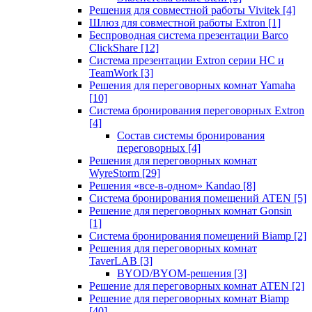
Решения для совместной работы Vivitek
[4]
Шлюз для совместной работы Extron
[1]
Беспроводная система презентации Barco
ClickShare
[12]
Система презентации Extron серии HC и
TeamWork
[3]
Решения для переговорных комнат Yamaha
[10]
Система бронирования переговорных Extron
[4]
Состав системы бронирования
переговорных
[4]
Решения для переговорных комнат
WyreStorm
[29]
Решения «все-в-одном» Kandao
[8]
Система бронирования помещений ATEN
[5]
Решение для переговорных комнат Gonsin
[1]
Система бронирования помещений Biamp
[2]
Решения для переговорных комнат
TaverLAB
[3]
BYOD/BYOM-решения
[3]
Решение для переговорных комнат ATEN
[2]
Решение для переговорных комнат Biamp
[40]