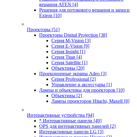
вещания ATEN
[4]
Решения для потокового вещания и записи
Extron
[10]
Проекторы
[51]
Проекторы Digital Projection
[38]
Серия M-Vision
[3]
Серия E-Vision
[9]
Серия Insight
[1]
Серия Titan
[4]
Серия Satellite
[1]
Объективы
[20]
Проекционные экраны Adeo
[3]
Серия Professional
[2]
Управление и аксессуары
[1]
Лампы и объективы для проекторов
[10]
Объективы
[2]
Лампы проекторов Hitachi, Maxell
[8]
Интерактивные устройства
[94]
* Интерактивные панели
[49]
OPS для интерактивных панелей
[2]
Интерактивные панели LG
[3]