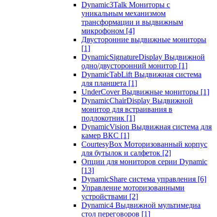
Dynamic3Talk Мониторы с
уникальным механизмом
трансформации и выдвижным
микрофоном
[4]
Двусторонние выдвижные мониторы
[1]
DynamicSignatureDisplay Выдвижной
одно/двусторонний монитор
[1]
DynamicTabLift Выдвижная система
для планшета
[1]
UnderCover Выдвижные мониторы
[1]
DynamicChairDisplay Выдвижной
монитор для встраивания в
подлокотник
[1]
DynamicVision Выдвижная система для
камер ВКС
[1]
CourtesyBox Моторизованный корпус
для бутылок и салфеток
[2]
Опции для мониторов серии Dynamic
[13]
DynamicShare система управления
[6]
Управление моторизованными
устройствами
[2]
Dynamic4 Выдвижной мультимедиа
стол переговоров
[1]