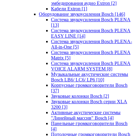
эмбедирования аудио Extron
[2]
Кабели Extron
[1]
Оборудование звукоусиления Bosch
[146]
Система звукоусиления Bosch PLENA
[13]
Система звукоусиления Bosch PLENA
EASY LINE
[14]
Система звукоусиления Bosch PLENA-
All-in-One
[5]
Система звукоусиления Bosch PLENA
Matrix
[5]
Система звукоусиления Bosch PLENA
VOICE ALARM SYSTEM
[8]
Музыкальные акустические системы
Bosch LB6/ LC6/ LP6
[10]
Корпусные громкоговорители Bosch
[37]
Звуковые колонки Bosch
[2]
Звуковые колонки Bosch серии XLA
3200
[3]
Активные акустические системы
"Линейный массив" Bosch
[4]
Панельные громкоговорители Bosch
[4]
Потолочные громкоговорители Bosch