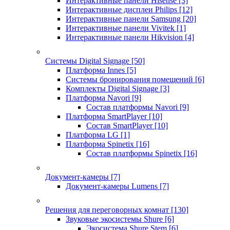
Интерактивные панели Hisense
[3]
Интерактивные дисплеи Philips
[12]
Интерактивные панели Samsung
[20]
Интерактивные панели Vivitek
[1]
Интерактивные панели Hikvision
[4]
Системы Digital Signage
[50]
Платформа Innes
[5]
Системы бронирования помещений
[6]
Комплекты Digital Signage
[3]
Платформа Navori
[9]
Состав платформы Navori
[9]
Платформа SmartPlayer
[10]
Состав SmartPlayer
[10]
Платформа LG
[1]
Платформа Spinetix
[16]
Состав платформы Spinetix
[16]
Документ-камеры
[7]
Документ-камеры Lumens
[7]
Решения для переговорных комнат
[130]
Звуковые экосистемы Shure
[6]
Экосистема Shure Stem
[6]