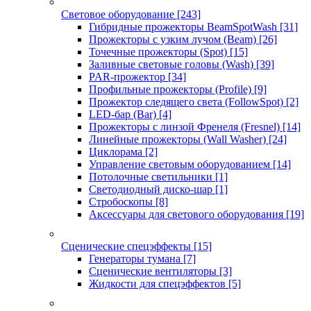
Световое оборудование
[243]
Гибридные прожекторы BeamSpotWash
[31]
Прожекторы с узким лучом (Beam)
[26]
Точечные прожекторы (Spot)
[15]
Заливные световые головы (Wash)
[39]
PAR-прожектор
[34]
Профильные прожекторы (Profile)
[9]
Прожектор следящего света (FollowSpot)
[2]
LED-бар (Bar)
[4]
Прожекторы с линзой Френеля (Fresnel)
[14]
Линейные прожекторы (Wall Washer)
[24]
Циклорама
[2]
Управление световым оборудованием
[14]
Потолочные светильники
[1]
Светодиодный диско-шар
[1]
Стробоскопы
[8]
Аксессуары для светового оборудования
[19]
Сценические спецэффекты
[15]
Генераторы тумана
[7]
Сценические вентиляторы
[3]
Жидкости для спецэффектов
[5]