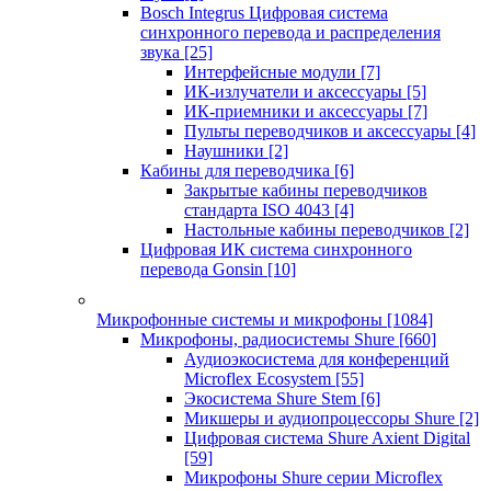
Bosch Integrus Цифровая система
синхронного перевода и распределения
звука
[25]
Интерфейсные модули
[7]
ИК-излучатели и аксессуары
[5]
ИК-приемники и аксессуары
[7]
Пульты переводчиков и аксессуары
[4]
Наушники
[2]
Кабины для переводчика
[6]
Закрытые кабины переводчиков
стандарта ISO 4043
[4]
Настольные кабины переводчиков
[2]
Цифровая ИК система синхронного
перевода Gonsin
[10]
Микрофонные системы и микрофоны
[1084]
Микрофоны, радиосистемы Shure
[660]
Аудиоэкосистема для конференций
Microflex Ecosystem
[55]
Экосистема Shure Stem
[6]
Микшеры и аудиопроцессоры Shure
[2]
Цифровая система Shure Axient Digital
[59]
Микрофоны Shure серии Microflex