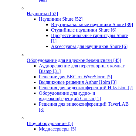
Наушники
[52]
Наушники Shure
[52]
Внутриканальные наушники Shure
[39]
Студийные наушники Shure
[6]
Профессиональные гарнитуры Shure
[1]
Аксессуары для наушников Shure
[6]
Оборудование для видеоконференцсвязи
[45]
Аудиорешение для переговорных комнат
Biamp
[31]
Решение для ВКС от WyreStorm
[5]
Выдвижные решения Arthur Holm
[3]
Решения для видеоконференций Hikvision
[2]
Оборудование для аудио- и
видеоконференций Gonsin
[1]
Решения для видеоконференций TaverLAB
[3]
Шоу-оборудование
[5]
Медиасерверы
[5]