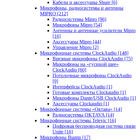
Кабели и аксессуары Shure
[6]
Микрофоны, радиосистемы и антенны
MIPRO
[212]
Радиосистемы Mipro
[96]
Микрофоны Mipro
[54]
Антенны и антенные усилители Mipro
[16]
Аксессуары Mipro
[44]
Управление Mipro
[2]
Микрофонные системы ClockAudio
[148]
Врезные микрофоны ClockAudio
[75]
Микрофоны на «гусиной шее»
ClockAudio
[60]
Потолочные микрофоны ClockAudio
[9]
Интерфейсы ClockAudio
[1]
Готовые комплекты Clockaudio
[1]
Микрофоны Dante/USB ClockAudio
[1]
Аксессуары Clockaudio
[1]
Микрофонные системы «Октава»
[14]
Радиосистемы OKTAVA
[14]
Микрофонные системы Televic
[16]
Цифровая беспроводная система связи
Unite
[16]
Микрофоны Biamp
[17]