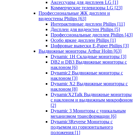
Аксессуары для дисплеев LG
[1]
Коммерческие телевизоры LG
[23]
Профессиональные ЖК дисплеи и
видеостены Philips
[63]
Интерактивные дисплеи Philips
[11]
Дисплеи для видеостен Philips
[5]
Профессиональные дисплеи Philips
[43]
Особо яркие дисплеи Philips
[1]
Цифровые вывески E-Paper Philips
[3]
Выдвижные мониторы Arthur Holm
[63]
Dynamic 1Н Складные мониторы
[3]
DB2 и DB3 Выдвижные мониторы с
наклоном
[6]
Dynamic2 Выдвижные мониторы с
наклоном
[3]
Dynamic X2 Выдвижные мониторы с
наклоном
[8]
DynamicX2Talk Выдвижные мониторы
с наклоном и выдвижным микрофоном
[2]
Dynamic 3 Мониторы с уникальным
механизмом трансформации
[6]
Dynamic3Reverse Мониторы с
подъемом из горизонтального
положения
[1]