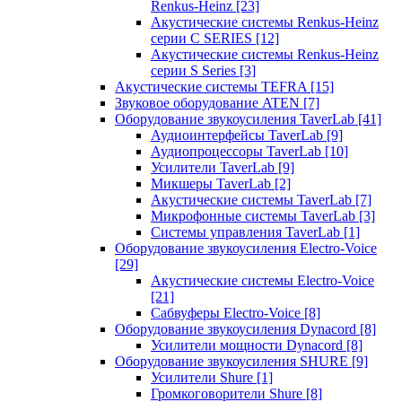
Renkus-Heinz
[23]
Акустические системы Renkus-Heinz
серии C SERIES
[12]
Акустические системы Renkus-Heinz
серии S Series
[3]
Акустические системы TEFRA
[15]
Звуковое оборудование ATEN
[7]
Оборудование звукоусиления TaverLab
[41]
Аудиоинтерфейсы TaverLab
[9]
Аудиопроцессоры TaverLab
[10]
Усилители TaverLab
[9]
Микшеры TaverLab
[2]
Акустические системы TaverLab
[7]
Микрофонные системы TaverLab
[3]
Системы управления TaverLab
[1]
Оборудование звукоусиления Electro-Voice
[29]
Акустические системы Electro-Voice
[21]
Сабвуферы Electro-Voice
[8]
Оборудование звукоусиления Dynacord
[8]
Усилители мощности Dynacord
[8]
Оборудование звукоусиления SHURE
[9]
Усилители Shure
[1]
Громкоговорители Shure
[8]