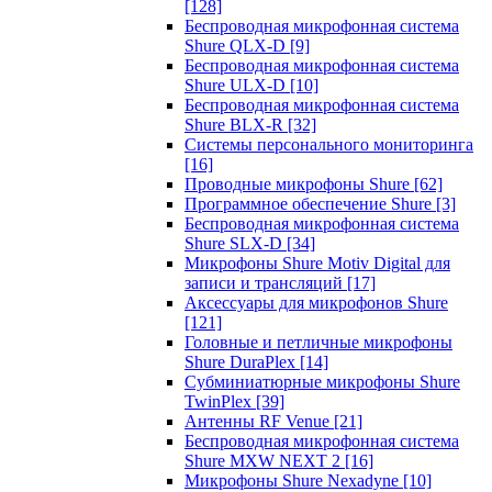
[128]
Беспроводная микрофонная система
Shure QLX-D
[9]
Беспроводная микрофонная система
Shure ULX-D
[10]
Беспроводная микрофонная система
Shure BLX-R
[32]
Системы персонального мониторинга
[16]
Проводные микрофоны Shure
[62]
Программное обеспечение Shure
[3]
Беспроводная микрофонная система
Shure SLX-D
[34]
Микрофоны Shure Motiv Digital для
записи и трансляций
[17]
Аксессуары для микрофонов Shure
[121]
Головные и петличные микрофоны
Shure DuraPlex
[14]
Субминиатюрные микрофоны Shure
TwinPlex
[39]
Антенны RF Venue
[21]
Беспроводная микрофонная система
Shure MXW NEXT 2
[16]
Микрофоны Shure Nexadyne
[10]