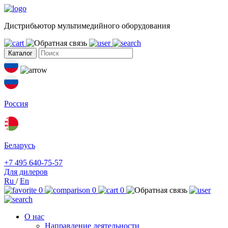
Дистрибьютор мультимедийного оборудования
Каталог
Россия
Беларусь
+7 495 640-75-57
Для дилеров
Ru
/
En
0
0
0
О нас
Направление деятельности