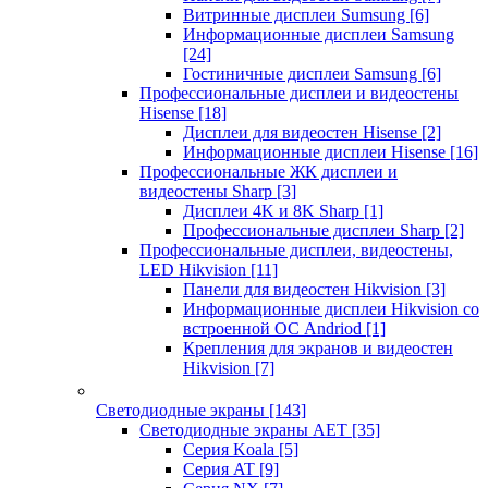
Витринные дисплеи Sumsung
[6]
Информационные дисплеи Samsung
[24]
Гостиничные дисплеи Samsung
[6]
Профессиональные дисплеи и видеостены
Hisense
[18]
Дисплеи для видеостен Hisense
[2]
Информационные дисплеи Hisense
[16]
Профессиональные ЖК дисплеи и
видеостены Sharp
[3]
Дисплеи 4K и 8K Sharp
[1]
Профессиональные дисплеи Sharp
[2]
Профессиональные дисплеи, видеостены,
LED Hikvision
[11]
Панели для видеостен Hikvision
[3]
Информационные дисплеи Hikvision со
встроенной ОС Andriod
[1]
Крепления для экранов и видеостен
Hikvision
[7]
Светодиодные экраны
[143]
Светодиодные экраны AET
[35]
Cерия Koala
[5]
Серия AT
[9]