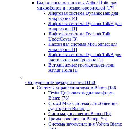
Выдвижные механизмы Arthur Holm для
микрофонов и громкоговорителей
[17]
Лифтовая система DynamicTalk для
микрофона
[4]
Лифтовая система DynamicTalkH для
микрофона
[1]
Лифтовая система DynamicTalk
UnderCover
[3]
Пассивная система MicConnect для
микрофона
[1]
Лифтовая система DynamicTalkB для
настольного микрофона
[1]
Встраиваемые громкоговорители
Arthur Holm
[1]
Оборудование звукоусиления
[1150]
Системы управления звуком Biamp
[186]
Tesira Цифровая медиаплатформа
Biamp
[76]
Crowd Mics Система для общения с
аудиторией Biamp
[1]
Система управления Biamp
[16]
Громкоговорители Biamp
[53]
Система звукоусиления Voltera Biamp