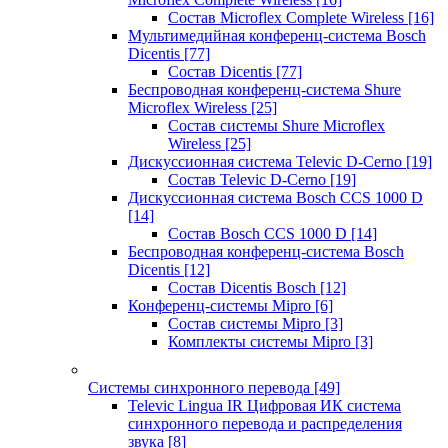
Состав Microflex Complete Wireless
[16]
Мультимедийная конференц-система Bosch
Dicentis
[77]
Состав Dicentis
[77]
Беспроводная конференц-система Shure
Microflex Wireless
[25]
Состав системы Shure Microflex
Wireless
[25]
Дискуссионная система Televic D-Cerno
[19]
Состав Televic D-Cerno
[19]
Дискуссионная система Bosch CCS 1000 D
[14]
Состав Bosch CCS 1000 D
[14]
Беспроводная конференц-система Bosch
Dicentis
[12]
Состав Dicentis Bosch
[12]
Конференц-системы Mipro
[6]
Состав системы Mipro
[3]
Комплекты системы Mipro
[3]
Системы синхронного перевода
[49]
Televic Lingua IR Цифровая ИК система
синхронного перевода и распределения
звука
[8]