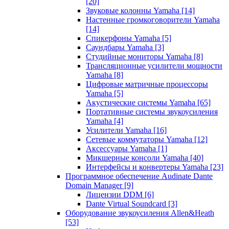
[20]
Звуковые колонны Yamaha
[14]
Настенные громкоговорители Yamaha
[14]
Спикерфоны Yamaha
[5]
Саундбары Yamaha
[3]
Студийные мониторы Yamaha
[8]
Трансляционные усилители мощности
Yamaha
[8]
Цифровые матричные процессоры
Yamaha
[5]
Акустические системы Yamaha
[65]
Портативные системы звукоусиления
Yamaha
[4]
Усилители Yamaha
[16]
Сетевые коммутаторы Yamaha
[12]
Аксессуары Yamaha
[1]
Микшерные консоли Yamaha
[40]
Интерфейсы и конвертеры Yamaha
[23]
Программное обеспечение Audinate Dante
Domain Manager
[9]
Лицензии DDM
[6]
Dante Virtual Soundcard
[3]
Оборудование звукоусиления Allen&Heath
[53]