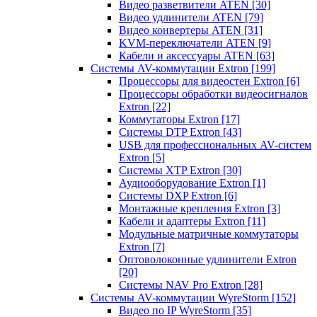
Видео разветвители ATEN
[30]
Видео удлинители ATEN
[79]
Видео конвертеры ATEN
[31]
KVM-переключатели ATEN
[9]
Кабели и аксессуары ATEN
[63]
Системы AV-коммутации Extron
[199]
Процессоры для видеостен Extron
[6]
Процессоры обработки видеосигналов
Extron
[22]
Коммутаторы Extron
[17]
Системы DTP Extron
[43]
USB для профессиональных AV-систем
Extron
[5]
Системы XTP Extron
[30]
Аудиооборудование Extron
[1]
Системы DXP Extron
[6]
Монтажные крепления Extron
[3]
Кабели и адаптеры Extron
[11]
Модульные матричные коммутаторы
Extron
[7]
Оптоволоконные удлинители Extron
[20]
Системы NAV Pro Extron
[28]
Системы AV-коммутации WyreStorm
[152]
Видео по IP WyreStorm
[35]