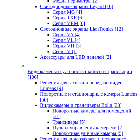
Медиа периметры
[2]
Светодиодные экраны Leyard
[16]
Серия MG
[4]
Серия TXF
[6]
Серия VEM
[6]
Светодиодные экраны LianTronics
[12]
Серия VA
[4]
Серия VL
[4]
Серия VH
[3]
Серия V
[1]
Аксессуары для LED панелей
[2]
Видеокамеры и устройства записи и трансляции
[106]
Решения для захвата и передачи видео
Lumens
[9]
Поворотные и стационарные камеры Lumens
[50]
Видеокамеры и трансиверы Bolin
[33]
Поворотные камеры для помещений
[21]
Трансиверы
[5]
Пульты управления камерами
[2]
Поворотные уличные камеры
[5]
Решения для видеозахвата и потокового