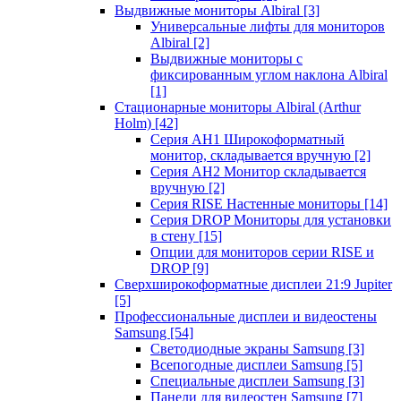
Выдвижные мониторы Albiral
[3]
Универсальные лифты для мониторов
Albiral
[2]
Выдвижные мониторы с
фиксированным углом наклона Albiral
[1]
Стационарные мониторы Albiral (Arthur
Holm)
[42]
Серия AH1 Широкоформатный
монитор, складывается вручную
[2]
Серия AH2 Монитор складывается
вручную
[2]
Серия RISE Настенные мониторы
[14]
Серия DROP Мониторы для установки
в стену
[15]
Опции для мониторов серии RISE и
DROP
[9]
Сверхширокоформатные дисплеи 21:9 Jupiter
[5]
Профессиональные дисплеи и видеостены
Samsung
[54]
Светодиодные экраны Samsung
[3]
Всепогодные дисплеи Samsung
[5]
Специальные дисплеи Samsung
[3]
Панели для видеостен Samsung
[7]