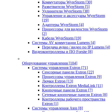
Коммутаторы WyreStorm
[30]
Разветвители WyreStorm
[5]
Удлинители WyreStorm
[38]
Управление и аксессуары WyreStorm
[19]
Адаптеры WyreStorm
[4]
Процессоры для видеостен WyreStorm
[2]
Кабели WyreStorm
[19]
Системы AV коммутации Lumens
[4]
Передача аудио / видео по IP Lumens
[4]
Видеоконтроллеры и ПО Forsite
[8]
Оборудование управления
[104]
Системы управления Extron
[71]
Сенсорные панели Extron
[22]
Процессоры управления Extron
[9]
Лючки Extron
[13]
Контроллеры Extron MediaLink
[11]
Кнопочные панели Extron
[7]
Сетевые кнопочные панели Extron
[8]
Контроллеры рабочего пространства
Extron
[1]
Системы управления Aten
[8]