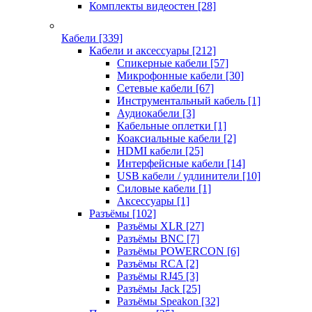
Комплекты видеостен
[28]
Кабели
[339]
Кабели и аксессуары
[212]
Спикерные кабели
[57]
Микрофонные кабели
[30]
Сетевые кабели
[67]
Инструментальный кабель
[1]
Аудиокабели
[3]
Кабельные оплетки
[1]
Коаксиальные кабели
[2]
HDMI кабели
[25]
Интерфейсные кабели
[14]
USB кабели / удлинители
[10]
Силовые кабели
[1]
Аксессуары
[1]
Разъёмы
[102]
Разъёмы XLR
[27]
Разъёмы BNC
[7]
Разъёмы POWERCON
[6]
Разъёмы RCA
[2]
Разъёмы RJ45
[3]
Разъёмы Jack
[25]
Разъёмы Speakon
[32]