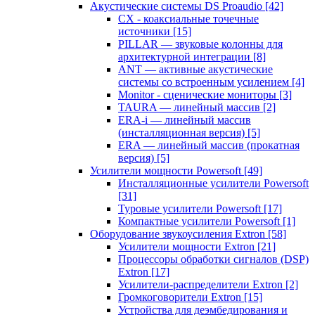
Акустические системы DS Proaudio
[42]
CX - коаксиальные точечные
источники
[15]
PILLAR — звуковые колонны для
архитектурной интеграции
[8]
ANT — активные акустические
системы со встроенным усилением
[4]
Monitor - сценические мониторы
[3]
TAURA — линейный массив
[2]
ERA-i — линейный массив
(инсталляционная версия)
[5]
ERA — линейный массив (прокатная
версия)
[5]
Усилители мощности Powersoft
[49]
Инсталляционные усилители Powersoft
[31]
Туровые усилители Powersoft
[17]
Компактные усилители Powersoft
[1]
Оборудование звукоусиления Extron
[58]
Усилители мощности Extron
[21]
Процессоры обработки сигналов (DSP)
Extron
[17]
Усилители-распределители Extron
[2]
Громкоговорители Extron
[15]
Устройства для деэмбедирования и