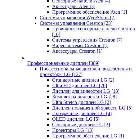
Сенсорные панели Aten
[4]
Аксессуары Aten
[3]
Программное обеспечение Aten
[1]
Системы управления WyreStorm
[2]
Системы управления Crestron
[23]
Проводные сенсорные панели Crestron
[10]
Системы управления Crestron
[7]
Видеосистемы Crestron
[5]
Аксессуары Crestron
[1]
Профессиональные дисплеи
[389]
Профессиональные дисплеи, видеостены и
проекторы LG
[127]
Стандартные дисплеи LG
[2]
Ultra HD дисплеи LG
[26]
Дисплеи для видеостен LG
[13]
Комплекты видеостен LG
[28]
Ultra Stretch дисплеи LG
[2]
Дисплеи повышенной яркости LG
[5]
Прозрачные дисплеи LG
[4]
OLED дисплеи LG
[5]
Сенсорные дисплеи LG
[3]
Проекторы LG
[13]
Программное обеспечение LG
[1]