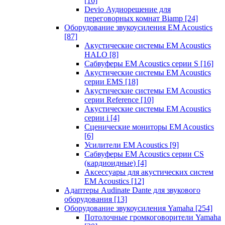
[16]
Devio Аудиорешение для
переговорных комнат Biamp
[24]
Оборудование звукоусиления EM Acoustics
[87]
Акустические системы EM Acoustics
HALO
[8]
Сабвуферы EM Acoustics серии S
[16]
Акустические системы EM Acoustics
серии EMS
[18]
Акустические системы EM Acoustics
серии Reference
[10]
Акустические системы EM Acoustics
серии i
[4]
Сценические мониторы EM Acoustics
[6]
Усилители EM Acoustics
[9]
Сабвуферы EM Acoustics серии CS
(кардиоидные)
[4]
Аксессуары для акустических систем
EM Acoustics
[12]
Адаптеры Audinate Dante для звукового
оборудования
[13]
Оборудование звукоусиления Yamaha
[254]
Потолочные громкоговорители Yamaha