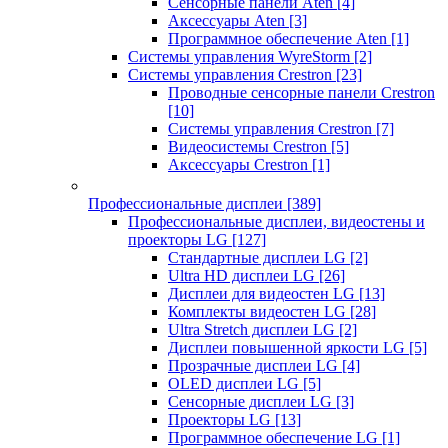
Сенсорные панели Aten
[4]
Аксессуары Aten
[3]
Программное обеспечение Aten
[1]
Системы управления WyreStorm
[2]
Системы управления Crestron
[23]
Проводные сенсорные панели Crestron
[10]
Системы управления Crestron
[7]
Видеосистемы Crestron
[5]
Аксессуары Crestron
[1]
Профессиональные дисплеи
[389]
Профессиональные дисплеи, видеостены и
проекторы LG
[127]
Стандартные дисплеи LG
[2]
Ultra HD дисплеи LG
[26]
Дисплеи для видеостен LG
[13]
Комплекты видеостен LG
[28]
Ultra Stretch дисплеи LG
[2]
Дисплеи повышенной яркости LG
[5]
Прозрачные дисплеи LG
[4]
OLED дисплеи LG
[5]
Сенсорные дисплеи LG
[3]
Проекторы LG
[13]
Программное обеспечение LG
[1]