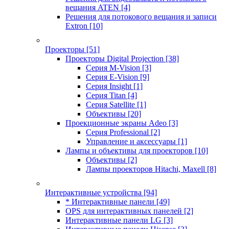
вещания ATEN
[4]
Решения для потокового вещания и записи
Extron
[10]
Проекторы
[51]
Проекторы Digital Projection
[38]
Серия M-Vision
[3]
Серия E-Vision
[9]
Серия Insight
[1]
Серия Titan
[4]
Серия Satellite
[1]
Объективы
[20]
Проекционные экраны Adeo
[3]
Серия Professional
[2]
Управление и аксессуары
[1]
Лампы и объективы для проекторов
[10]
Объективы
[2]
Лампы проекторов Hitachi, Maxell
[8]
Интерактивные устройства
[94]
* Интерактивные панели
[49]
OPS для интерактивных панелей
[2]
Интерактивные панели LG
[3]