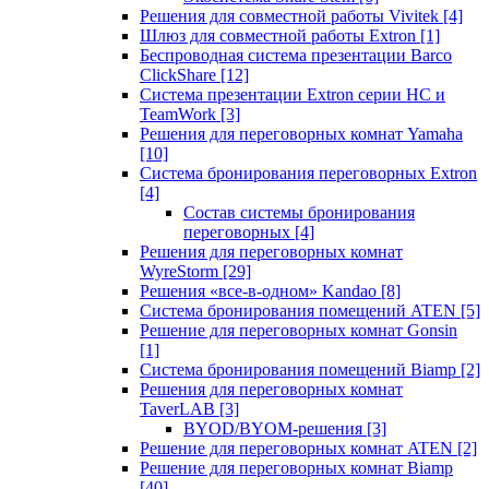
Решения для совместной работы Vivitek
[4]
Шлюз для совместной работы Extron
[1]
Беспроводная система презентации Barco
ClickShare
[12]
Система презентации Extron серии HC и
TeamWork
[3]
Решения для переговорных комнат Yamaha
[10]
Система бронирования переговорных Extron
[4]
Состав системы бронирования
переговорных
[4]
Решения для переговорных комнат
WyreStorm
[29]
Решения «все-в-одном» Kandao
[8]
Система бронирования помещений ATEN
[5]
Решение для переговорных комнат Gonsin
[1]
Система бронирования помещений Biamp
[2]
Решения для переговорных комнат
TaverLAB
[3]
BYOD/BYOM-решения
[3]
Решение для переговорных комнат ATEN
[2]
Решение для переговорных комнат Biamp
[40]