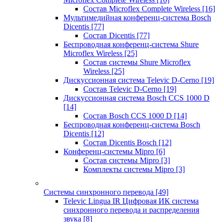
Состав Microflex Complete Wireless
[16]
Мультимедийная конференц-система Bosch
Dicentis
[77]
Состав Dicentis
[77]
Беспроводная конференц-система Shure
Microflex Wireless
[25]
Состав системы Shure Microflex
Wireless
[25]
Дискуссионная система Televic D-Cerno
[19]
Состав Televic D-Cerno
[19]
Дискуссионная система Bosch CCS 1000 D
[14]
Состав Bosch CCS 1000 D
[14]
Беспроводная конференц-система Bosch
Dicentis
[12]
Состав Dicentis Bosch
[12]
Конференц-системы Mipro
[6]
Состав системы Mipro
[3]
Комплекты системы Mipro
[3]
Системы синхронного перевода
[49]
Televic Lingua IR Цифровая ИК система
синхронного перевода и распределения
звука
[8]