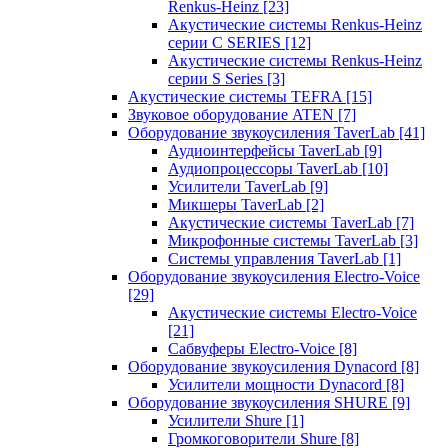
Renkus-Heinz
[23]
Акустические системы Renkus-Heinz
серии C SERIES
[12]
Акустические системы Renkus-Heinz
серии S Series
[3]
Акустические системы TEFRA
[15]
Звуковое оборудование ATEN
[7]
Оборудование звукоусиления TaverLab
[41]
Аудиоинтерфейсы TaverLab
[9]
Аудиопроцессоры TaverLab
[10]
Усилители TaverLab
[9]
Микшеры TaverLab
[2]
Акустические системы TaverLab
[7]
Микрофонные системы TaverLab
[3]
Системы управления TaverLab
[1]
Оборудование звукоусиления Electro-Voice
[29]
Акустические системы Electro-Voice
[21]
Сабвуферы Electro-Voice
[8]
Оборудование звукоусиления Dynacord
[8]
Усилители мощности Dynacord
[8]
Оборудование звукоусиления SHURE
[9]
Усилители Shure
[1]
Громкоговорители Shure
[8]