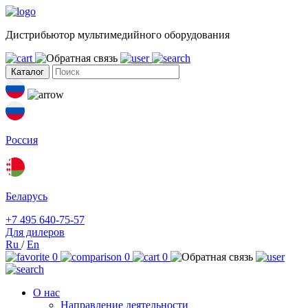
Дистрибьютор мультимедийного оборудования
Каталог
Россия
Беларусь
+7 495 640-75-57
Для дилеров
Ru
/
En
0
0
0
О нас
Направление деятельности