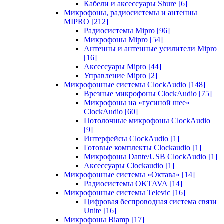
Кабели и аксессуары Shure
[6]
Микрофоны, радиосистемы и антенны
MIPRO
[212]
Радиосистемы Mipro
[96]
Микрофоны Mipro
[54]
Антенны и антенные усилители Mipro
[16]
Аксессуары Mipro
[44]
Управление Mipro
[2]
Микрофонные системы ClockAudio
[148]
Врезные микрофоны ClockAudio
[75]
Микрофоны на «гусиной шее»
ClockAudio
[60]
Потолочные микрофоны ClockAudio
[9]
Интерфейсы ClockAudio
[1]
Готовые комплекты Clockaudio
[1]
Микрофоны Dante/USB ClockAudio
[1]
Аксессуары Clockaudio
[1]
Микрофонные системы «Октава»
[14]
Радиосистемы OKTAVA
[14]
Микрофонные системы Televic
[16]
Цифровая беспроводная система связи
Unite
[16]
Микрофоны Biamp
[17]