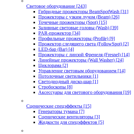
Световое оборудование
[243]
Гибридные прожекторы BeamSpotWash
[31]
Прожекторы с узким лучом (Beam)
[26]
Точечные прожекторы (Spot)
[15]
Заливные световые головы (Wash)
[39]
PAR-прожектор
[34]
Профильные прожекторы (Profile)
[9]
Прожектор следящего света (FollowSpot)
[2]
LED-бар (Bar)
[4]
Прожекторы с линзой Френеля (Fresnel)
[14]
Линейные прожекторы (Wall Washer)
[24]
Циклорама
[2]
Управление световым оборудованием
[14]
Потолочные светильники
[1]
Светодиодный диско-шар
[1]
Стробоскопы
[8]
Аксессуары для светового оборудования
[19]
Сценические спецэффекты
[15]
Генераторы тумана
[7]
Сценические вентиляторы
[3]
Жидкости для спецэффектов
[5]