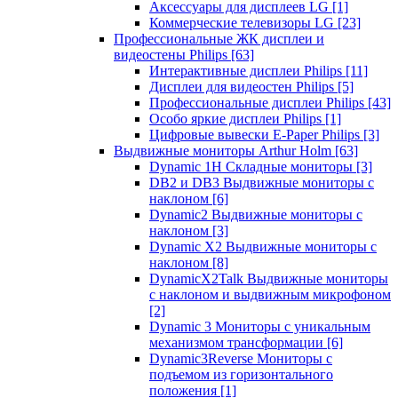
Аксессуары для дисплеев LG
[1]
Коммерческие телевизоры LG
[23]
Профессиональные ЖК дисплеи и
видеостены Philips
[63]
Интерактивные дисплеи Philips
[11]
Дисплеи для видеостен Philips
[5]
Профессиональные дисплеи Philips
[43]
Особо яркие дисплеи Philips
[1]
Цифровые вывески E-Paper Philips
[3]
Выдвижные мониторы Arthur Holm
[63]
Dynamic 1Н Складные мониторы
[3]
DB2 и DB3 Выдвижные мониторы с
наклоном
[6]
Dynamic2 Выдвижные мониторы с
наклоном
[3]
Dynamic X2 Выдвижные мониторы с
наклоном
[8]
DynamicX2Talk Выдвижные мониторы
с наклоном и выдвижным микрофоном
[2]
Dynamic 3 Мониторы с уникальным
механизмом трансформации
[6]
Dynamic3Reverse Мониторы с
подъемом из горизонтального
положения
[1]