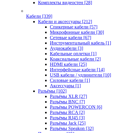
Комплекты видеостен
[28]
Кабели
[339]
Кабели и аксессуары
[212]
Спикерные кабели
[57]
Микрофонные кабели
[30]
Сетевые кабели
[67]
Инструментальный кабель
[1]
Аудиокабели
[3]
Кабельные оплетки
[1]
Коаксиальные кабели
[2]
HDMI кабели
[25]
Интерфейсные кабели
[14]
USB кабели / удлинители
[10]
Силовые кабели
[1]
Аксессуары
[1]
Разъёмы
[102]
Разъёмы XLR
[27]
Разъёмы BNC
[7]
Разъёмы POWERCON
[6]
Разъёмы RCA
[2]
Разъёмы RJ45
[3]
Разъёмы Jack
[25]
Разъёмы Speakon
[32]