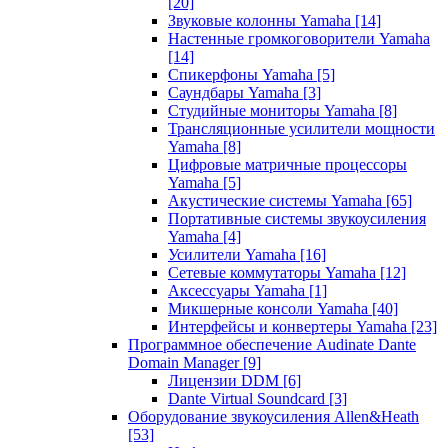
[20]
Звуковые колонны Yamaha
[14]
Настенные громкоговорители Yamaha
[14]
Спикерфоны Yamaha
[5]
Саундбары Yamaha
[3]
Студийные мониторы Yamaha
[8]
Трансляционные усилители мощности
Yamaha
[8]
Цифровые матричные процессоры
Yamaha
[5]
Акустические системы Yamaha
[65]
Портативные системы звукоусиления
Yamaha
[4]
Усилители Yamaha
[16]
Сетевые коммутаторы Yamaha
[12]
Аксессуары Yamaha
[1]
Микшерные консоли Yamaha
[40]
Интерфейсы и конвертеры Yamaha
[23]
Программное обеспечение Audinate Dante
Domain Manager
[9]
Лицензии DDM
[6]
Dante Virtual Soundcard
[3]
Оборудование звукоусиления Allen&Heath
[53]