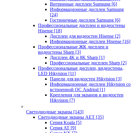
Витринные дисплеи Sumsung
[6]
Информационные дисплеи Samsung
[24]
Гостиничные дисплеи Samsung
[6]
Профессиональные дисплеи и видеостены
Hisense
[18]
Дисплеи для видеостен Hisense
[2]
Информационные дисплеи Hisense
[16]
Профессиональные ЖК дисплеи и
видеостены Sharp
[3]
Дисплеи 4K и 8K Sharp
[1]
Профессиональные дисплеи Sharp
[2]
Профессиональные дисплеи, видеостены,
LED Hikvision
[11]
Панели для видеостен Hikvision
[3]
Информационные дисплеи Hikvision со
встроенной ОС Andriod
[1]
Крепления для экранов и видеостен
Hikvision
[7]
Светодиодные экраны
[143]
Светодиодные экраны AET
[35]
Cерия Koala
[5]
Серия AT
[9]