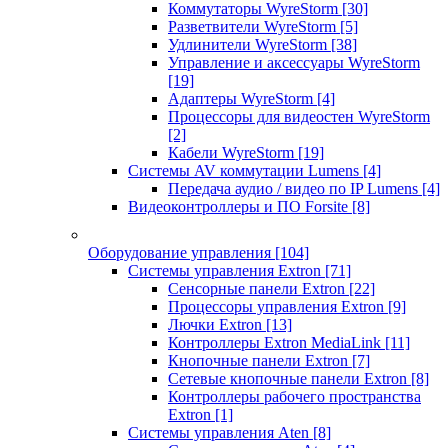
Коммутаторы WyreStorm
[30]
Разветвители WyreStorm
[5]
Удлинители WyreStorm
[38]
Управление и аксессуары WyreStorm
[19]
Адаптеры WyreStorm
[4]
Процессоры для видеостен WyreStorm
[2]
Кабели WyreStorm
[19]
Системы AV коммутации Lumens
[4]
Передача аудио / видео по IP Lumens
[4]
Видеоконтроллеры и ПО Forsite
[8]
Оборудование управления
[104]
Системы управления Extron
[71]
Сенсорные панели Extron
[22]
Процессоры управления Extron
[9]
Лючки Extron
[13]
Контроллеры Extron MediaLink
[11]
Кнопочные панели Extron
[7]
Сетевые кнопочные панели Extron
[8]
Контроллеры рабочего пространства
Extron
[1]
Системы управления Aten
[8]