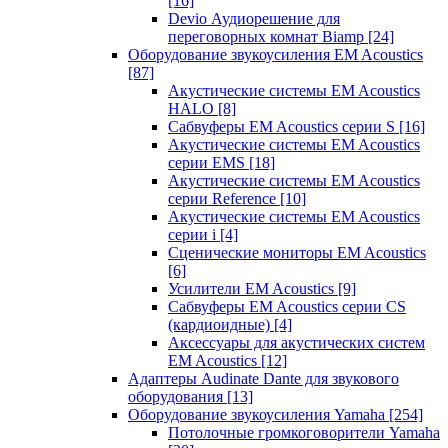
[16]
Devio Аудиорешение для
переговорных комнат Biamp
[24]
Оборудование звукоусиления EM Acoustics
[87]
Акустические системы EM Acoustics
HALO
[8]
Сабвуферы EM Acoustics серии S
[16]
Акустические системы EM Acoustics
серии EMS
[18]
Акустические системы EM Acoustics
серии Reference
[10]
Акустические системы EM Acoustics
серии i
[4]
Сценические мониторы EM Acoustics
[6]
Усилители EM Acoustics
[9]
Сабвуферы EM Acoustics серии CS
(кардиоидные)
[4]
Аксессуары для акустических систем
EM Acoustics
[12]
Адаптеры Audinate Dante для звукового
оборудования
[13]
Оборудование звукоусиления Yamaha
[254]
Потолочные громкоговорители Yamaha