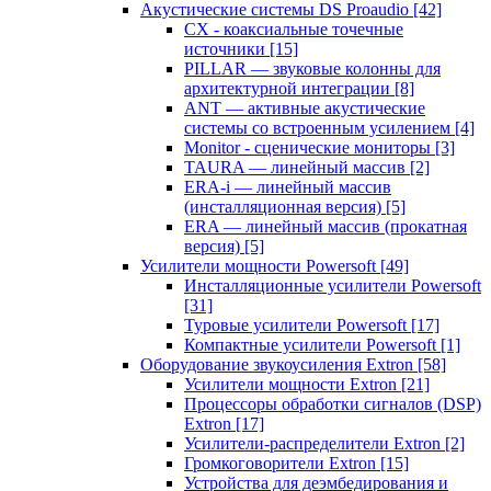
Акустические системы DS Proaudio
[42]
CX - коаксиальные точечные
источники
[15]
PILLAR — звуковые колонны для
архитектурной интеграции
[8]
ANT — активные акустические
системы со встроенным усилением
[4]
Monitor - сценические мониторы
[3]
TAURA — линейный массив
[2]
ERA-i — линейный массив
(инсталляционная версия)
[5]
ERA — линейный массив (прокатная
версия)
[5]
Усилители мощности Powersoft
[49]
Инсталляционные усилители Powersoft
[31]
Туровые усилители Powersoft
[17]
Компактные усилители Powersoft
[1]
Оборудование звукоусиления Extron
[58]
Усилители мощности Extron
[21]
Процессоры обработки сигналов (DSP)
Extron
[17]
Усилители-распределители Extron
[2]
Громкоговорители Extron
[15]
Устройства для деэмбедирования и