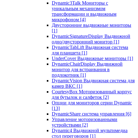
Dynamic3Talk Мониторы с
уникальным механизмом
трансформации и выдвижным
микрофоном
[4]
Двусторонние выдвижные мониторы
[1]
DynamicSignatureDisplay Выдвижной
одно/двусторонний монитор
[1]
DynamicTabLift Выдвижная система
для планшета
[1]
UnderCover Выдвижные мониторы
[1]
DynamicChairDisplay Выдвижной
монитор для встраивания в
подлокотник
[1]
DynamicVision Выдвижная система для
камер ВКС
[1]
CourtesyBox Моторизованный корпус
для бутылок и салфеток
[2]
Опции для мониторов серии Dynamic
[13]
DynamicShare система управления
[6]
Управление моторизованными
устройствами
[2]
Dynamic4 Выдвижной мультимедиа
стол переговоров
[1]