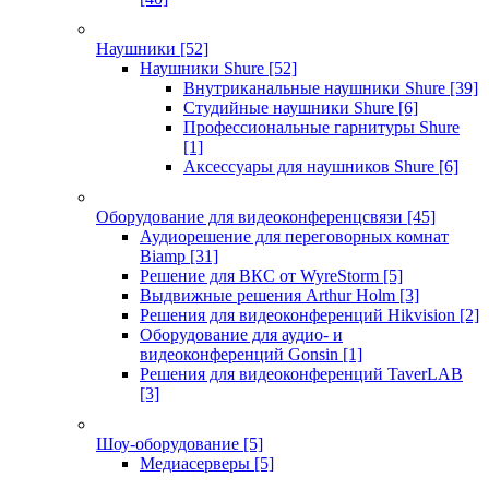
Наушники
[52]
Наушники Shure
[52]
Внутриканальные наушники Shure
[39]
Студийные наушники Shure
[6]
Профессиональные гарнитуры Shure
[1]
Аксессуары для наушников Shure
[6]
Оборудование для видеоконференцсвязи
[45]
Аудиорешение для переговорных комнат
Biamp
[31]
Решение для ВКС от WyreStorm
[5]
Выдвижные решения Arthur Holm
[3]
Решения для видеоконференций Hikvision
[2]
Оборудование для аудио- и
видеоконференций Gonsin
[1]
Решения для видеоконференций TaverLAB
[3]
Шоу-оборудование
[5]
Медиасерверы
[5]