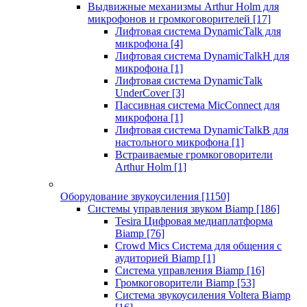
Выдвижные механизмы Arthur Holm для
микрофонов и громкоговорителей
[17]
Лифтовая система DynamicTalk для
микрофона
[4]
Лифтовая система DynamicTalkH для
микрофона
[1]
Лифтовая система DynamicTalk
UnderCover
[3]
Пассивная система MicConnect для
микрофона
[1]
Лифтовая система DynamicTalkB для
настольного микрофона
[1]
Встраиваемые громкоговорители
Arthur Holm
[1]
Оборудование звукоусиления
[1150]
Системы управления звуком Biamp
[186]
Tesira Цифровая медиаплатформа
Biamp
[76]
Crowd Mics Система для общения с
аудиторией Biamp
[1]
Система управления Biamp
[16]
Громкоговорители Biamp
[53]
Система звукоусиления Voltera Biamp