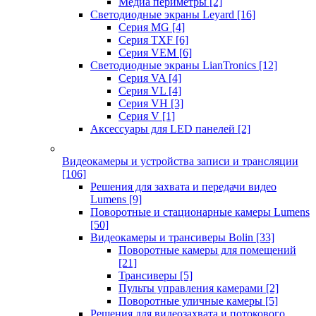
Медиа периметры
[2]
Светодиодные экраны Leyard
[16]
Серия MG
[4]
Серия TXF
[6]
Серия VEM
[6]
Светодиодные экраны LianTronics
[12]
Серия VA
[4]
Серия VL
[4]
Серия VH
[3]
Серия V
[1]
Аксессуары для LED панелей
[2]
Видеокамеры и устройства записи и трансляции
[106]
Решения для захвата и передачи видео
Lumens
[9]
Поворотные и стационарные камеры Lumens
[50]
Видеокамеры и трансиверы Bolin
[33]
Поворотные камеры для помещений
[21]
Трансиверы
[5]
Пульты управления камерами
[2]
Поворотные уличные камеры
[5]
Решения для видеозахвата и потокового