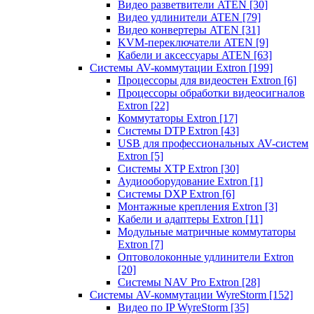
Видео разветвители ATEN
[30]
Видео удлинители ATEN
[79]
Видео конвертеры ATEN
[31]
KVM-переключатели ATEN
[9]
Кабели и аксессуары ATEN
[63]
Системы AV-коммутации Extron
[199]
Процессоры для видеостен Extron
[6]
Процессоры обработки видеосигналов
Extron
[22]
Коммутаторы Extron
[17]
Системы DTP Extron
[43]
USB для профессиональных AV-систем
Extron
[5]
Системы XTP Extron
[30]
Аудиооборудование Extron
[1]
Системы DXP Extron
[6]
Монтажные крепления Extron
[3]
Кабели и адаптеры Extron
[11]
Модульные матричные коммутаторы
Extron
[7]
Оптоволоконные удлинители Extron
[20]
Системы NAV Pro Extron
[28]
Системы AV-коммутации WyreStorm
[152]
Видео по IP WyreStorm
[35]