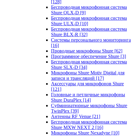
[128]
Беспроводная микрофонная система
Shure QLX-D
[9]
Беспроводная микрофонная система
Shure ULX-D
[10]
Беспроводная микрофонная система
Shure BLX-R
[32]
Системы персонального мониторинга
[16]
Проводные микрофоны Shure
[62]
Программное обеспечение Shure
[3]
Беспроводная микрофонная система
Shure SLX-D
[34]
Микрофоны Shure Motiv Digital для
записи и трансляций
[17]
Аксессуары для микрофонов Shure
[121]
Головные и петличные микрофоны
Shure DuraPlex
[14]
Субминиатюрные микрофоны Shure
TwinPlex
[39]
Антенны RF Venue
[21]
Беспроводная микрофонная система
Shure MXW NEXT 2
[16]
Микрофоны Shure Nexadyne
[10]