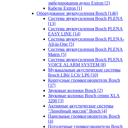
эмбедирования аудио Extron
[2]
Кабели Extron
[1]
Оборудование звукоусиления Bosch
[146]
Система звукоусиления Bosch PLENA
[13]
Система звукоусиления Bosch PLENA
EASY LINE
[14]
Система звукоусиления Bosch PLENA-
All-in-One
[5]
Система звукоусиления Bosch PLENA
Matrix
[5]
Система звукоусиления Bosch PLENA
VOICE ALARM SYSTEM
[8]
Музыкальные акустические системы
Bosch LB6/ LC6/ LP6
[10]
Корпусные громкоговорители Bosch
[37]
Звуковые колонки Bosch
[2]
Звуковые колонки Bosch серии XLA
3200
[3]
Активные акустические системы
"Линейный массив" Bosch
[4]
Панельные громкоговорители Bosch
[4]
Потолочные громкоговорители Bosch