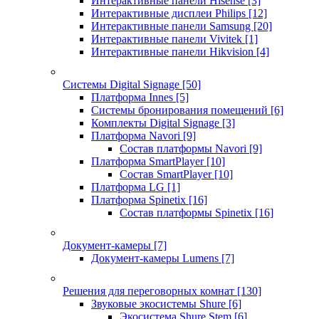
Интерактивные панели Hisense
[3]
Интерактивные дисплеи Philips
[12]
Интерактивные панели Samsung
[20]
Интерактивные панели Vivitek
[1]
Интерактивные панели Hikvision
[4]
Системы Digital Signage
[50]
Платформа Innes
[5]
Системы бронирования помещений
[6]
Комплекты Digital Signage
[3]
Платформа Navori
[9]
Состав платформы Navori
[9]
Платформа SmartPlayer
[10]
Состав SmartPlayer
[10]
Платформа LG
[1]
Платформа Spinetix
[16]
Состав платформы Spinetix
[16]
Документ-камеры
[7]
Документ-камеры Lumens
[7]
Решения для переговорных комнат
[130]
Звуковые экосистемы Shure
[6]
Экосистема Shure Stem
[6]