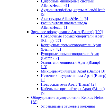
Цифровые микшерные системы
Allen&Heath
[41]
Аудиоинтерфейсы, карты Allen&Heath
[5]
Аксессуары Allen&Heath
[6]
Расширители ввода/вывода
Allen&Heath
[1]
Звуковое оборудование Apart (Biamp)
[100]
Потолочные громкоговорители Apart
(Biamp)
[27]
Корпусные громкоговорители Apart
(Biamp)
[42]
Рупорные громкоговорители Apart
(Biamp)
[7]
Усилители мощности Apart (Biamp)
[13]
Микшеры-усилители Apart (Biamp)
[3]
Источники аудиосигнала Apart (Biamp)
[1]
Предусилители Apart (Biamp)
[2]
Кабельные органайзеры Apart (Biamp)
[5]
Оборудование звукоусиления Renkus-Heinz
[38]
Управляемые звуковые колонны