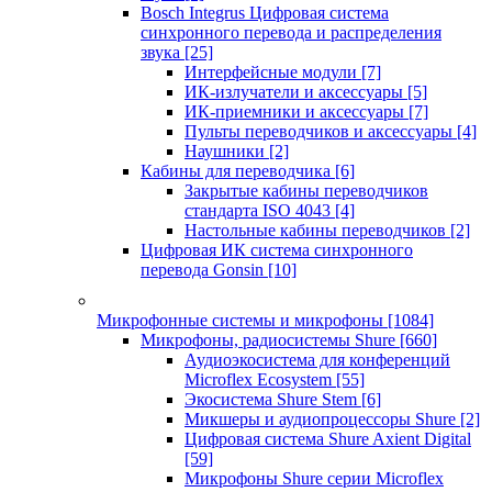
Bosch Integrus Цифровая система
синхронного перевода и распределения
звука
[25]
Интерфейсные модули
[7]
ИК-излучатели и аксессуары
[5]
ИК-приемники и аксессуары
[7]
Пульты переводчиков и аксессуары
[4]
Наушники
[2]
Кабины для переводчика
[6]
Закрытые кабины переводчиков
стандарта ISO 4043
[4]
Настольные кабины переводчиков
[2]
Цифровая ИК система синхронного
перевода Gonsin
[10]
Микрофонные системы и микрофоны
[1084]
Микрофоны, радиосистемы Shure
[660]
Аудиоэкосистема для конференций
Microflex Ecosystem
[55]
Экосистема Shure Stem
[6]
Микшеры и аудиопроцессоры Shure
[2]
Цифровая система Shure Axient Digital
[59]
Микрофоны Shure серии Microflex