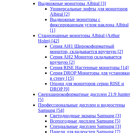
Выдвижные мониторы Albiral
[3]
Универсальные лифты для мониторов
Albiral
[2]
Выдвижные мониторы с
фиксированным углом наклона Albiral
[1]
Стационарные мониторы Albiral (Arthur
Holm)
[42]
Серия AH1 Широкоформатный
монитор, складывается вручную
[2]
Серия AH2 Монитор складывается
вручную
[2]
Серия RISE Настенные мониторы
[14]
Серия DROP Мониторы для установки
в стену
[15]
Опции для мониторов серии RISE и
DROP
[9]
Сверхширокоформатные дисплеи 21:9 Jupiter
[5]
Профессиональные дисплеи и видеостены
Samsung
[54]
Светодиодные экраны Samsung
[3]
Всепогодные дисплеи Samsung
[5]
Специальные дисплеи Samsung
[3]
Панели для видеостен Samsung
[7]