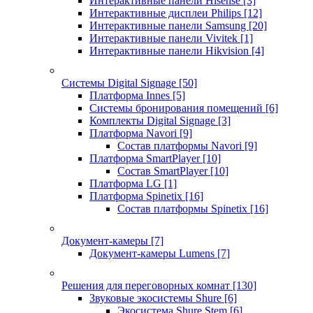
Интерактивные панели Hisense
[3]
Интерактивные дисплеи Philips
[12]
Интерактивные панели Samsung
[20]
Интерактивные панели Vivitek
[1]
Интерактивные панели Hikvision
[4]
Системы Digital Signage
[50]
Платформа Innes
[5]
Системы бронирования помещений
[6]
Комплекты Digital Signage
[3]
Платформа Navori
[9]
Состав платформы Navori
[9]
Платформа SmartPlayer
[10]
Состав SmartPlayer
[10]
Платформа LG
[1]
Платформа Spinetix
[16]
Состав платформы Spinetix
[16]
Документ-камеры
[7]
Документ-камеры Lumens
[7]
Решения для переговорных комнат
[130]
Звуковые экосистемы Shure
[6]
Экосистема Shure Stem
[6]