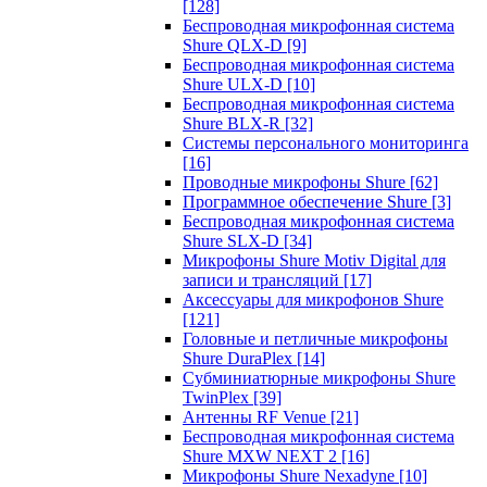
[128]
Беспроводная микрофонная система
Shure QLX-D
[9]
Беспроводная микрофонная система
Shure ULX-D
[10]
Беспроводная микрофонная система
Shure BLX-R
[32]
Системы персонального мониторинга
[16]
Проводные микрофоны Shure
[62]
Программное обеспечение Shure
[3]
Беспроводная микрофонная система
Shure SLX-D
[34]
Микрофоны Shure Motiv Digital для
записи и трансляций
[17]
Аксессуары для микрофонов Shure
[121]
Головные и петличные микрофоны
Shure DuraPlex
[14]
Субминиатюрные микрофоны Shure
TwinPlex
[39]
Антенны RF Venue
[21]
Беспроводная микрофонная система
Shure MXW NEXT 2
[16]
Микрофоны Shure Nexadyne
[10]