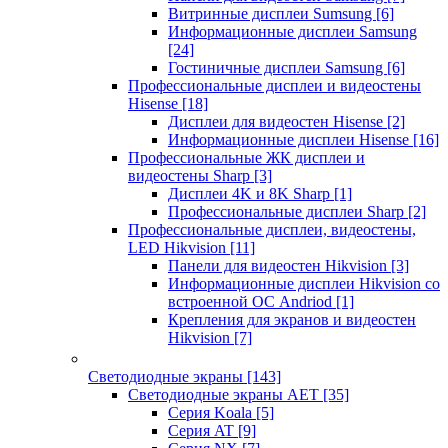
Витринные дисплеи Sumsung
[6]
Информационные дисплеи Samsung
[24]
Гостиничные дисплеи Samsung
[6]
Профессиональные дисплеи и видеостены
Hisense
[18]
Дисплеи для видеостен Hisense
[2]
Информационные дисплеи Hisense
[16]
Профессиональные ЖК дисплеи и
видеостены Sharp
[3]
Дисплеи 4K и 8K Sharp
[1]
Профессиональные дисплеи Sharp
[2]
Профессиональные дисплеи, видеостены,
LED Hikvision
[11]
Панели для видеостен Hikvision
[3]
Информационные дисплеи Hikvision со
встроенной ОС Andriod
[1]
Крепления для экранов и видеостен
Hikvision
[7]
Светодиодные экраны
[143]
Светодиодные экраны AET
[35]
Cерия Koala
[5]
Серия AT
[9]