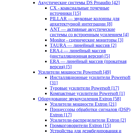
Акустические системы DS Proaudio
[42]
CX - коаксиальные точечные
источники
[15]
PILLAR — звуковые колонны для
архитектурной интеграции
[8]
ANT — активные акустические
системы со встроенным усилением
[4]
Monitor - сценические мониторы
[3]
TAURA — линейный массив
[2]
ERA-i — линейный массив
(инсталляционная версия)
[5]
ERA — линейный массив (прокатная
версия)
[5]
Усилители мощности Powersoft
[49]
Инсталляционные усилители Powersoft
[31]
Туровые усилители Powersoft
[17]
Компактные усилители Powersoft
[1]
Оборудование звукоусиления Extron
[58]
Усилители мощности Extron
[21]
Процессоры обработки сигналов (DSP)
Extron
[17]
Усилители-распределители Extron
[2]
Громкоговорители Extron
[15]
Устройства для деэмбедирования и