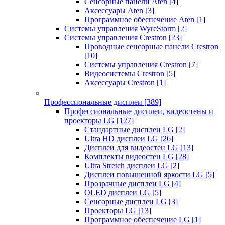
Сенсорные панели Aten
[4]
Аксессуары Aten
[3]
Программное обеспечение Aten
[1]
Системы управления WyreStorm
[2]
Системы управления Crestron
[23]
Проводные сенсорные панели Crestron
[10]
Системы управления Crestron
[7]
Видеосистемы Crestron
[5]
Аксессуары Crestron
[1]
Профессиональные дисплеи
[389]
Профессиональные дисплеи, видеостены и
проекторы LG
[127]
Стандартные дисплеи LG
[2]
Ultra HD дисплеи LG
[26]
Дисплеи для видеостен LG
[13]
Комплекты видеостен LG
[28]
Ultra Stretch дисплеи LG
[2]
Дисплеи повышенной яркости LG
[5]
Прозрачные дисплеи LG
[4]
OLED дисплеи LG
[5]
Сенсорные дисплеи LG
[3]
Проекторы LG
[13]
Программное обеспечение LG
[1]