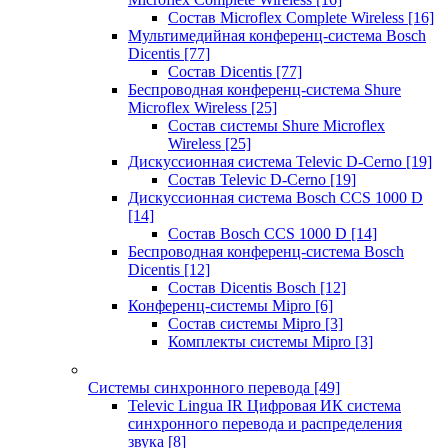
Состав Microflex Complete Wireless
[16]
Мультимедийная конференц-система Bosch
Dicentis
[77]
Состав Dicentis
[77]
Беспроводная конференц-система Shure
Microflex Wireless
[25]
Состав системы Shure Microflex
Wireless
[25]
Дискуссионная система Televic D-Cerno
[19]
Состав Televic D-Cerno
[19]
Дискуссионная система Bosch CCS 1000 D
[14]
Состав Bosch CCS 1000 D
[14]
Беспроводная конференц-система Bosch
Dicentis
[12]
Состав Dicentis Bosch
[12]
Конференц-системы Mipro
[6]
Состав системы Mipro
[3]
Комплекты системы Mipro
[3]
Системы синхронного перевода
[49]
Televic Lingua IR Цифровая ИК система
синхронного перевода и распределения
звука
[8]