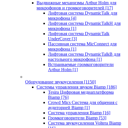
Выдвижные механизмы Arthur Holm для
микрофонов и громкоговорителей
[17]
Лифтовая система DynamicTalk для
микрофона
[4]
Лифтовая система DynamicTalkH для
микрофона
[1]
Лифтовая система DynamicTalk
UnderCover
[3]
Пассивная система MicConnect для
микрофона
[1]
Лифтовая система DynamicTalkB для
настольного микрофона
[1]
Встраиваемые громкоговорители
Arthur Holm
[1]
Оборудование звукоусиления
[1150]
Системы управления звуком Biamp
[186]
Tesira Цифровая медиаплатформа
Biamp
[76]
Crowd Mics Система для общения с
аудиторией Biamp
[1]
Система управления Biamp
[16]
Громкоговорители Biamp
[53]
Система звукоусиления Voltera Biamp