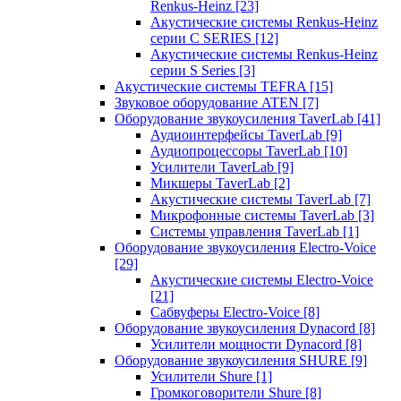
Renkus-Heinz
[23]
Акустические системы Renkus-Heinz
серии C SERIES
[12]
Акустические системы Renkus-Heinz
серии S Series
[3]
Акустические системы TEFRA
[15]
Звуковое оборудование ATEN
[7]
Оборудование звукоусиления TaverLab
[41]
Аудиоинтерфейсы TaverLab
[9]
Аудиопроцессоры TaverLab
[10]
Усилители TaverLab
[9]
Микшеры TaverLab
[2]
Акустические системы TaverLab
[7]
Микрофонные системы TaverLab
[3]
Системы управления TaverLab
[1]
Оборудование звукоусиления Electro-Voice
[29]
Акустические системы Electro-Voice
[21]
Сабвуферы Electro-Voice
[8]
Оборудование звукоусиления Dynacord
[8]
Усилители мощности Dynacord
[8]
Оборудование звукоусиления SHURE
[9]
Усилители Shure
[1]
Громкоговорители Shure
[8]