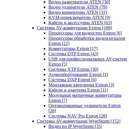
Видео разветвители ATEN
[30]
Видео удлинители ATEN
[79]
Видео конвертеры ATEN
[31]
KVM-переключатели ATEN
[9]
Кабели и аксессуары ATEN
[63]
Системы AV-коммутации Extron
[199]
Процессоры для видеостен Extron
[6]
Процессоры обработки видеосигналов
Extron
[22]
Коммутаторы Extron
[17]
Системы DTP Extron
[43]
USB для профессиональных AV-систем
Extron
[5]
Системы XTP Extron
[30]
Аудиооборудование Extron
[1]
Системы DXP Extron
[6]
Монтажные крепления Extron
[3]
Кабели и адаптеры Extron
[11]
Модульные матричные коммутаторы
Extron
[7]
Оптоволоконные удлинители Extron
[20]
Системы NAV Pro Extron
[28]
Системы AV-коммутации WyreStorm
[152]
Видео по IP WyreStorm
[35]