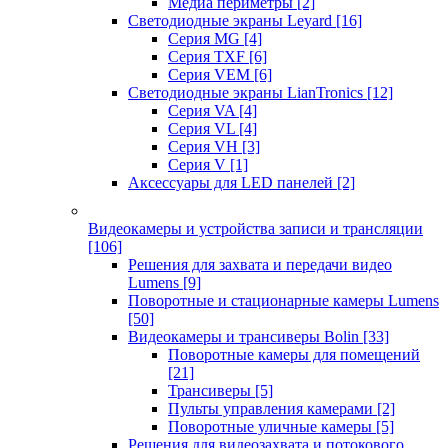
Медиа периметры
[2]
Светодиодные экраны Leyard
[16]
Серия MG
[4]
Серия TXF
[6]
Серия VEM
[6]
Светодиодные экраны LianTronics
[12]
Серия VA
[4]
Серия VL
[4]
Серия VH
[3]
Серия V
[1]
Аксессуары для LED панелей
[2]
Видеокамеры и устройства записи и трансляции
[106]
Решения для захвата и передачи видео
Lumens
[9]
Поворотные и стационарные камеры Lumens
[50]
Видеокамеры и трансиверы Bolin
[33]
Поворотные камеры для помещений
[21]
Трансиверы
[5]
Пульты управления камерами
[2]
Поворотные уличные камеры
[5]
Решения для видеозахвата и потокового