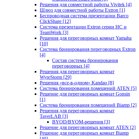
Решения для совместной работы Vivitek
[4]
Шлюз для совместной работы Extron
[1]
Беспроводная система презентации Barco
ClickShare
[12]
Система презентации Extron серии HC и
TeamWork
[3]
Решения для переговорных комнат Yamaha
[10]
Система бронирования переговорных Extron
[4]
Состав системы бронирования
переговорных
[4]
Решения для переговорных комнат
WyreStorm
[29]
Решения «все-в-одном» Kandao
[8]
Система бронирования помещений ATEN
[5]
Решение для переговорных комнат Gonsin
[1]
Система бронирования помещений Biamp
[2]
Решения для переговорных комнат
TaverLAB
[3]
BYOD/BYOM-решения
[3]
Решение для переговорных комнат ATEN
[2]
Решение для переговорных комнат Biamp
[40]