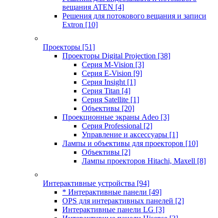
вещания ATEN
[4]
Решения для потокового вещания и записи
Extron
[10]
Проекторы
[51]
Проекторы Digital Projection
[38]
Серия M-Vision
[3]
Серия E-Vision
[9]
Серия Insight
[1]
Серия Titan
[4]
Серия Satellite
[1]
Объективы
[20]
Проекционные экраны Adeo
[3]
Серия Professional
[2]
Управление и аксессуары
[1]
Лампы и объективы для проекторов
[10]
Объективы
[2]
Лампы проекторов Hitachi, Maxell
[8]
Интерактивные устройства
[94]
* Интерактивные панели
[49]
OPS для интерактивных панелей
[2]
Интерактивные панели LG
[3]