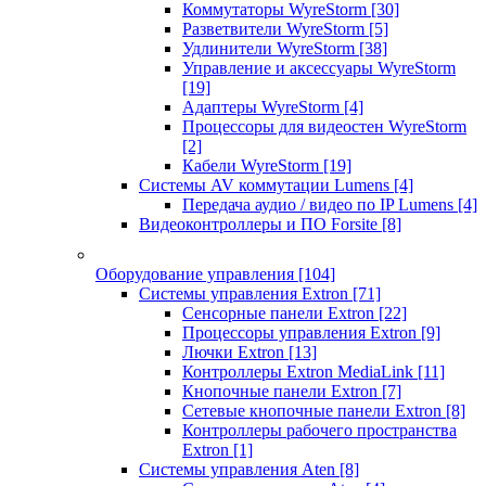
Коммутаторы WyreStorm
[30]
Разветвители WyreStorm
[5]
Удлинители WyreStorm
[38]
Управление и аксессуары WyreStorm
[19]
Адаптеры WyreStorm
[4]
Процессоры для видеостен WyreStorm
[2]
Кабели WyreStorm
[19]
Системы AV коммутации Lumens
[4]
Передача аудио / видео по IP Lumens
[4]
Видеоконтроллеры и ПО Forsite
[8]
Оборудование управления
[104]
Системы управления Extron
[71]
Сенсорные панели Extron
[22]
Процессоры управления Extron
[9]
Лючки Extron
[13]
Контроллеры Extron MediaLink
[11]
Кнопочные панели Extron
[7]
Сетевые кнопочные панели Extron
[8]
Контроллеры рабочего пространства
Extron
[1]
Системы управления Aten
[8]