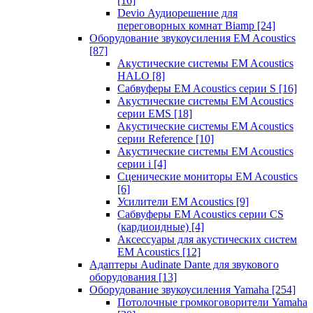
[16]
Devio Аудиорешение для
переговорных комнат Biamp
[24]
Оборудование звукоусиления EM Acoustics
[87]
Акустические системы EM Acoustics
HALO
[8]
Сабвуферы EM Acoustics серии S
[16]
Акустические системы EM Acoustics
серии EMS
[18]
Акустические системы EM Acoustics
серии Reference
[10]
Акустические системы EM Acoustics
серии i
[4]
Сценические мониторы EM Acoustics
[6]
Усилители EM Acoustics
[9]
Сабвуферы EM Acoustics серии CS
(кардиоидные)
[4]
Аксессуары для акустических систем
EM Acoustics
[12]
Адаптеры Audinate Dante для звукового
оборудования
[13]
Оборудование звукоусиления Yamaha
[254]
Потолочные громкоговорители Yamaha