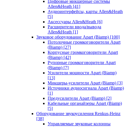
Цифровые микшерные системы
Allen&Heath
[41]
Аудиоинтерфейсы, карты Allen&Heath
[5]
Аксессуары Allen&Heath
[6]
Расширители ввода/вывода
Allen&Heath
[1]
Звуковое оборудование Apart (Biamp)
[100]
Потолочные громкоговорители Apart
(Biamp)
[27]
Корпусные громкоговорители Apart
(Biamp)
[42]
Рупорные громкоговорители Apart
(Biamp)
[7]
Усилители мощности Apart (Biamp)
[13]
Микшеры-усилители Apart (Biamp)
[3]
Источники аудиосигнала Apart (Biamp)
[1]
Предусилители Apart (Biamp)
[2]
Кабельные органайзеры Apart (Biamp)
[5]
Оборудование звукоусиления Renkus-Heinz
[38]
Управляемые звуковые колонны