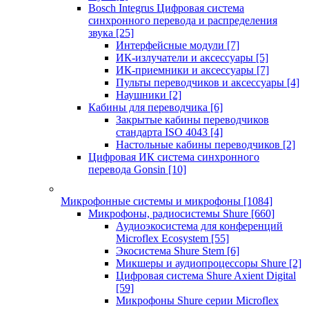
Bosch Integrus Цифровая система
синхронного перевода и распределения
звука
[25]
Интерфейсные модули
[7]
ИК-излучатели и аксессуары
[5]
ИК-приемники и аксессуары
[7]
Пульты переводчиков и аксессуары
[4]
Наушники
[2]
Кабины для переводчика
[6]
Закрытые кабины переводчиков
стандарта ISO 4043
[4]
Настольные кабины переводчиков
[2]
Цифровая ИК система синхронного
перевода Gonsin
[10]
Микрофонные системы и микрофоны
[1084]
Микрофоны, радиосистемы Shure
[660]
Аудиоэкосистема для конференций
Microflex Ecosystem
[55]
Экосистема Shure Stem
[6]
Микшеры и аудиопроцессоры Shure
[2]
Цифровая система Shure Axient Digital
[59]
Микрофоны Shure серии Microflex