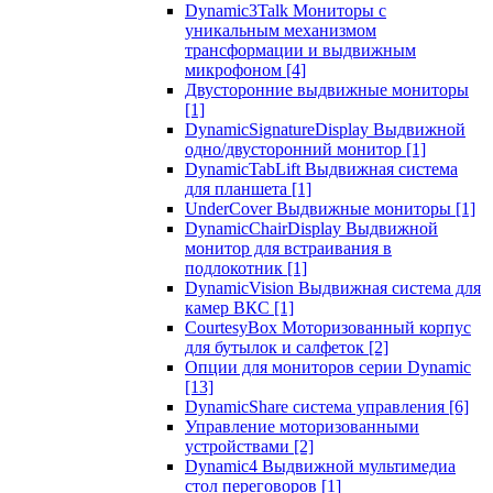
Dynamic3Talk Мониторы с
уникальным механизмом
трансформации и выдвижным
микрофоном
[4]
Двусторонние выдвижные мониторы
[1]
DynamicSignatureDisplay Выдвижной
одно/двусторонний монитор
[1]
DynamicTabLift Выдвижная система
для планшета
[1]
UnderCover Выдвижные мониторы
[1]
DynamicChairDisplay Выдвижной
монитор для встраивания в
подлокотник
[1]
DynamicVision Выдвижная система для
камер ВКС
[1]
CourtesyBox Моторизованный корпус
для бутылок и салфеток
[2]
Опции для мониторов серии Dynamic
[13]
DynamicShare система управления
[6]
Управление моторизованными
устройствами
[2]
Dynamic4 Выдвижной мультимедиа
стол переговоров
[1]