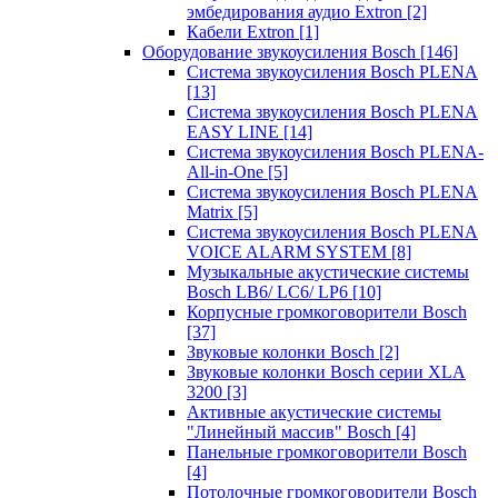
эмбедирования аудио Extron
[2]
Кабели Extron
[1]
Оборудование звукоусиления Bosch
[146]
Система звукоусиления Bosch PLENA
[13]
Система звукоусиления Bosch PLENA
EASY LINE
[14]
Система звукоусиления Bosch PLENA-
All-in-One
[5]
Система звукоусиления Bosch PLENA
Matrix
[5]
Система звукоусиления Bosch PLENA
VOICE ALARM SYSTEM
[8]
Музыкальные акустические системы
Bosch LB6/ LC6/ LP6
[10]
Корпусные громкоговорители Bosch
[37]
Звуковые колонки Bosch
[2]
Звуковые колонки Bosch серии XLA
3200
[3]
Активные акустические системы
"Линейный массив" Bosch
[4]
Панельные громкоговорители Bosch
[4]
Потолочные громкоговорители Bosch