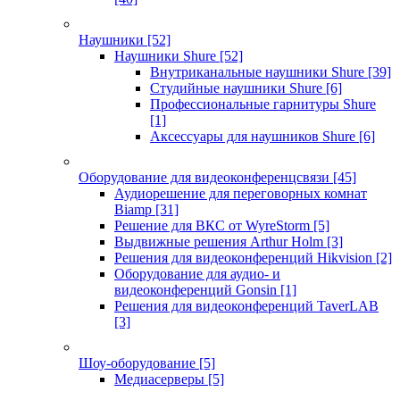
Наушники
[52]
Наушники Shure
[52]
Внутриканальные наушники Shure
[39]
Студийные наушники Shure
[6]
Профессиональные гарнитуры Shure
[1]
Аксессуары для наушников Shure
[6]
Оборудование для видеоконференцсвязи
[45]
Аудиорешение для переговорных комнат
Biamp
[31]
Решение для ВКС от WyreStorm
[5]
Выдвижные решения Arthur Holm
[3]
Решения для видеоконференций Hikvision
[2]
Оборудование для аудио- и
видеоконференций Gonsin
[1]
Решения для видеоконференций TaverLAB
[3]
Шоу-оборудование
[5]
Медиасерверы
[5]