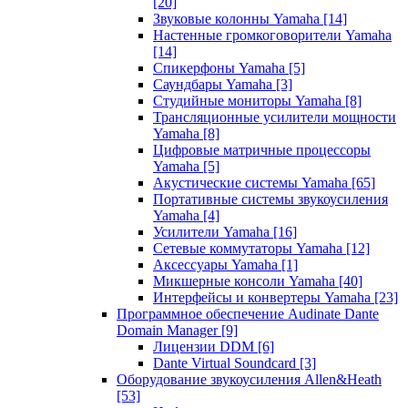
[20]
Звуковые колонны Yamaha
[14]
Настенные громкоговорители Yamaha
[14]
Спикерфоны Yamaha
[5]
Саундбары Yamaha
[3]
Студийные мониторы Yamaha
[8]
Трансляционные усилители мощности
Yamaha
[8]
Цифровые матричные процессоры
Yamaha
[5]
Акустические системы Yamaha
[65]
Портативные системы звукоусиления
Yamaha
[4]
Усилители Yamaha
[16]
Сетевые коммутаторы Yamaha
[12]
Аксессуары Yamaha
[1]
Микшерные консоли Yamaha
[40]
Интерфейсы и конвертеры Yamaha
[23]
Программное обеспечение Audinate Dante
Domain Manager
[9]
Лицензии DDM
[6]
Dante Virtual Soundcard
[3]
Оборудование звукоусиления Allen&Heath
[53]