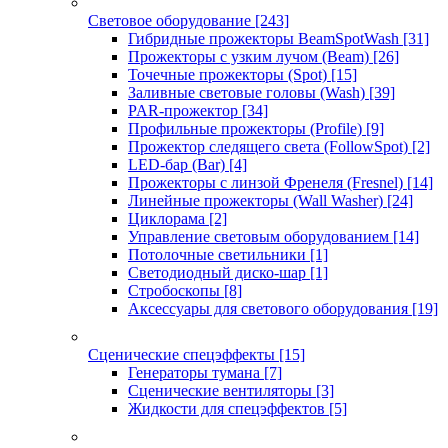
Световое оборудование
[243]
Гибридные прожекторы BeamSpotWash
[31]
Прожекторы с узким лучом (Beam)
[26]
Точечные прожекторы (Spot)
[15]
Заливные световые головы (Wash)
[39]
PAR-прожектор
[34]
Профильные прожекторы (Profile)
[9]
Прожектор следящего света (FollowSpot)
[2]
LED-бар (Bar)
[4]
Прожекторы с линзой Френеля (Fresnel)
[14]
Линейные прожекторы (Wall Washer)
[24]
Циклорама
[2]
Управление световым оборудованием
[14]
Потолочные светильники
[1]
Светодиодный диско-шар
[1]
Стробоскопы
[8]
Аксессуары для светового оборудования
[19]
Сценические спецэффекты
[15]
Генераторы тумана
[7]
Сценические вентиляторы
[3]
Жидкости для спецэффектов
[5]