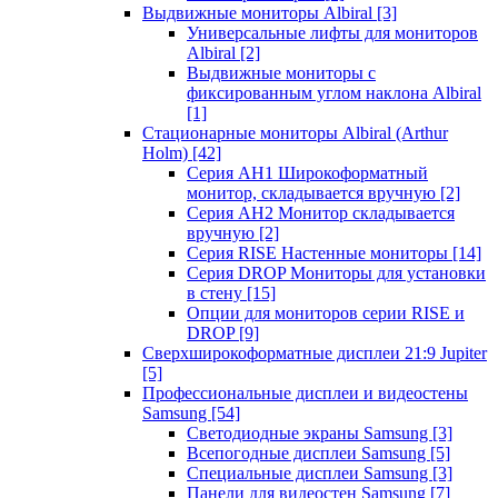
Выдвижные мониторы Albiral
[3]
Универсальные лифты для мониторов
Albiral
[2]
Выдвижные мониторы с
фиксированным углом наклона Albiral
[1]
Стационарные мониторы Albiral (Arthur
Holm)
[42]
Серия AH1 Широкоформатный
монитор, складывается вручную
[2]
Серия AH2 Монитор складывается
вручную
[2]
Серия RISE Настенные мониторы
[14]
Серия DROP Мониторы для установки
в стену
[15]
Опции для мониторов серии RISE и
DROP
[9]
Сверхширокоформатные дисплеи 21:9 Jupiter
[5]
Профессиональные дисплеи и видеостены
Samsung
[54]
Светодиодные экраны Samsung
[3]
Всепогодные дисплеи Samsung
[5]
Специальные дисплеи Samsung
[3]
Панели для видеостен Samsung
[7]