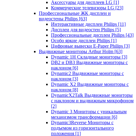
Аксессуары для дисплеев LG
[1]
Коммерческие телевизоры LG
[23]
Профессиональные ЖК дисплеи и
видеостены Philips
[63]
Интерактивные дисплеи Philips
[11]
Дисплеи для видеостен Philips
[5]
Профессиональные дисплеи Philips
[43]
Особо яркие дисплеи Philips
[1]
Цифровые вывески E-Paper Philips
[3]
Выдвижные мониторы Arthur Holm
[63]
Dynamic 1Н Складные мониторы
[3]
DB2 и DB3 Выдвижные мониторы с
наклоном
[6]
Dynamic2 Выдвижные мониторы с
наклоном
[3]
Dynamic X2 Выдвижные мониторы с
наклоном
[8]
DynamicX2Talk Выдвижные мониторы
с наклоном и выдвижным микрофоном
[2]
Dynamic 3 Мониторы с уникальным
механизмом трансформации
[6]
Dynamic3Reverse Мониторы с
подъемом из горизонтального
положения
[1]