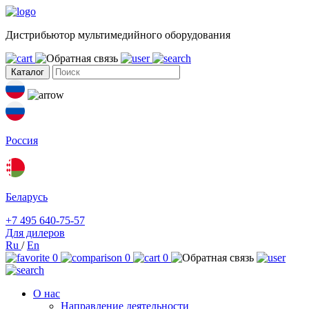
Дистрибьютор мультимедийного оборудования
Каталог
Россия
Беларусь
+7 495 640-75-57
Для дилеров
Ru
/
En
0
0
0
О нас
Направление деятельности