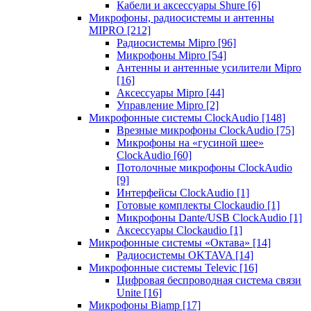
Кабели и аксессуары Shure
[6]
Микрофоны, радиосистемы и антенны
MIPRO
[212]
Радиосистемы Mipro
[96]
Микрофоны Mipro
[54]
Антенны и антенные усилители Mipro
[16]
Аксессуары Mipro
[44]
Управление Mipro
[2]
Микрофонные системы ClockAudio
[148]
Врезные микрофоны ClockAudio
[75]
Микрофоны на «гусиной шее»
ClockAudio
[60]
Потолочные микрофоны ClockAudio
[9]
Интерфейсы ClockAudio
[1]
Готовые комплекты Clockaudio
[1]
Микрофоны Dante/USB ClockAudio
[1]
Аксессуары Clockaudio
[1]
Микрофонные системы «Октава»
[14]
Радиосистемы OKTAVA
[14]
Микрофонные системы Televic
[16]
Цифровая беспроводная система связи
Unite
[16]
Микрофоны Biamp
[17]