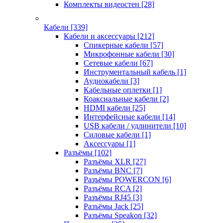
Комплекты видеостен
[28]
Кабели
[339]
Кабели и аксессуары
[212]
Спикерные кабели
[57]
Микрофонные кабели
[30]
Сетевые кабели
[67]
Инструментальный кабель
[1]
Аудиокабели
[3]
Кабельные оплетки
[1]
Коаксиальные кабели
[2]
HDMI кабели
[25]
Интерфейсные кабели
[14]
USB кабели / удлинители
[10]
Силовые кабели
[1]
Аксессуары
[1]
Разъёмы
[102]
Разъёмы XLR
[27]
Разъёмы BNC
[7]
Разъёмы POWERCON
[6]
Разъёмы RCA
[2]
Разъёмы RJ45
[3]
Разъёмы Jack
[25]
Разъёмы Speakon
[32]