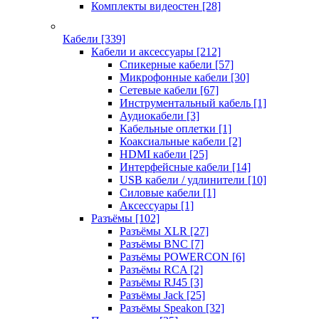
Комплекты видеостен
[28]
Кабели
[339]
Кабели и аксессуары
[212]
Спикерные кабели
[57]
Микрофонные кабели
[30]
Сетевые кабели
[67]
Инструментальный кабель
[1]
Аудиокабели
[3]
Кабельные оплетки
[1]
Коаксиальные кабели
[2]
HDMI кабели
[25]
Интерфейсные кабели
[14]
USB кабели / удлинители
[10]
Силовые кабели
[1]
Аксессуары
[1]
Разъёмы
[102]
Разъёмы XLR
[27]
Разъёмы BNC
[7]
Разъёмы POWERCON
[6]
Разъёмы RCA
[2]
Разъёмы RJ45
[3]
Разъёмы Jack
[25]
Разъёмы Speakon
[32]