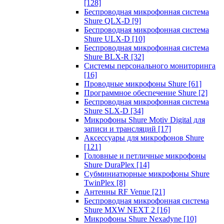
[128]
Беспроводная микрофонная система
Shure QLX-D
[9]
Беспроводная микрофонная система
Shure ULX-D
[10]
Беспроводная микрофонная система
Shure BLX-R
[32]
Системы персонального мониторинга
[16]
Проводные микрофоны Shure
[61]
Программное обеспечение Shure
[2]
Беспроводная микрофонная система
Shure SLX-D
[34]
Микрофоны Shure Motiv Digital для
записи и трансляций
[17]
Аксессуары для микрофонов Shure
[121]
Головные и петличные микрофоны
Shure DuraPlex
[14]
Субминиатюрные микрофоны Shure
TwinPlex
[8]
Антенны RF Venue
[21]
Беспроводная микрофонная система
Shure MXW NEXT 2
[16]
Микрофоны Shure Nexadyne
[10]