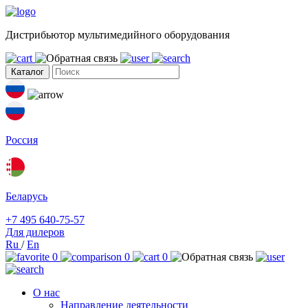
Дистрибьютор мультимедийного оборудования
Каталог
Россия
Беларусь
+7 495 640-75-57
Для дилеров
Ru
/
En
0
0
0
О нас
Направление деятельности