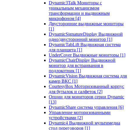
Dynamic3Talk Мониторы с
уникальным механизмом
трансформации и выдвижным
микрофоном
[4]
Двусторонние выдвижные мониторы
[1]
DynamicSignatureDisplay Выдвижной
одно/двусторонний монитор
[1]
DynamicTabLift Выдвижная система
для планшета
[1]
UnderCover Выдвижные мониторы
[1]
DynamicChairDisplay Выдвижной
монитор для встраивания в
подлокотник
[1]
DynamicVision Выдвижная система для
камер ВКС
[1]
CourtesyBox Моторизованный корпус
для бутылок и салфеток
[2]
Опции для мониторов серии Dynamic
[13]
DynamicShare система управления
[6]
Управление моторизованными
устройствами
[2]
Dynamic4 Выдвижной мультимедиа
стол переговоров
[1]