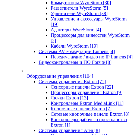
Коммутаторы WyreStorm
[30]
Разветвители WyreStorm
[5]
Удлинители WyreStorm
[38]
Управление и аксессуары WyreStorm
[19]
Адаптеры WyreStorm
[4]
Процессоры для видеостен WyreStorm
[2]
Кабели WyreStorm
[19]
Системы AV коммутации Lumens
[4]
Передача аудио / видео по IP Lumens
[4]
Видеоконтроллеры и ПО Forsite
[8]
Оборудование управления
[104]
Системы управления Extron
[71]
Сенсорные панели Extron
[22]
Процессоры управления Extron
[9]
Лючки Extron
[13]
Контроллеры Extron MediaLink
[11]
Кнопочные панели Extron
[7]
Сетевые кнопочные панели Extron
[8]
Контроллеры рабочего пространства
Extron
[1]
Системы управления Aten
[8]