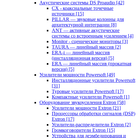
Акустические системы DS Proaudio
[42]
CX - коаксиальные точечные
источники
[15]
PILLAR — звуковые колонны для
архитектурной интеграции
[8]
ANT — активные акустические
системы со встроенным усилением
[4]
Monitor - сценические мониторы
[3]
TAURA — линейный массив
[2]
ERA-i — линейный массив
(инсталляционная версия)
[5]
ERA — линейный массив (прокатная
версия)
[5]
Усилители мощности Powersoft
[49]
Инсталляционные усилители Powersoft
[31]
Туровые усилители Powersoft
[17]
Компактные усилители Powersoft
[1]
Оборудование звукоусиления Extron
[58]
Усилители мощности Extron
[21]
Процессоры обработки сигналов (DSP)
Extron
[17]
Усилители-распределители Extron
[2]
Громкоговорители Extron
[15]
Устройства для деэмбедирования и