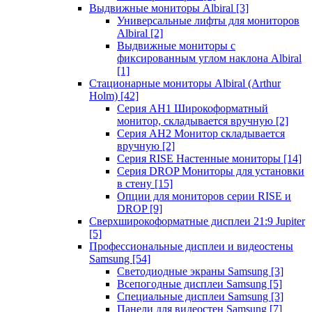
Выдвижные мониторы Albiral
[3]
Универсальные лифты для мониторов
Albiral
[2]
Выдвижные мониторы с
фиксированным углом наклона Albiral
[1]
Стационарные мониторы Albiral (Arthur
Holm)
[42]
Серия AH1 Широкоформатный
монитор, складывается вручную
[2]
Серия AH2 Монитор складывается
вручную
[2]
Серия RISE Настенные мониторы
[14]
Серия DROP Мониторы для установки
в стену
[15]
Опции для мониторов серии RISE и
DROP
[9]
Сверхширокоформатные дисплеи 21:9 Jupiter
[5]
Профессиональные дисплеи и видеостены
Samsung
[54]
Светодиодные экраны Samsung
[3]
Всепогодные дисплеи Samsung
[5]
Специальные дисплеи Samsung
[3]
Панели для видеостен Samsung
[7]