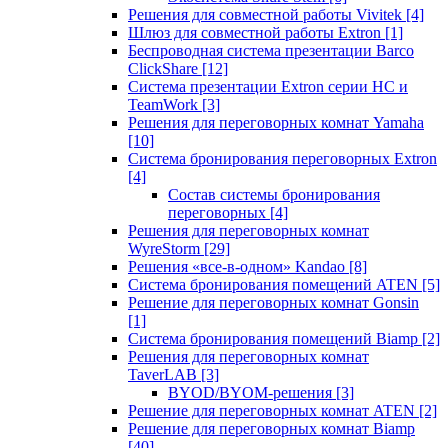
Решения для совместной работы Vivitek
[4]
Шлюз для совместной работы Extron
[1]
Беспроводная система презентации Barco
ClickShare
[12]
Система презентации Extron серии HC и
TeamWork
[3]
Решения для переговорных комнат Yamaha
[10]
Система бронирования переговорных Extron
[4]
Состав системы бронирования
переговорных
[4]
Решения для переговорных комнат
WyreStorm
[29]
Решения «все-в-одном» Kandao
[8]
Система бронирования помещений ATEN
[5]
Решение для переговорных комнат Gonsin
[1]
Система бронирования помещений Biamp
[2]
Решения для переговорных комнат
TaverLAB
[3]
BYOD/BYOM-решения
[3]
Решение для переговорных комнат ATEN
[2]
Решение для переговорных комнат Biamp
[40]