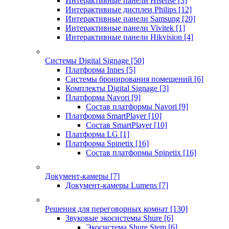
Интерактивные панели Hisense
[3]
Интерактивные дисплеи Philips
[12]
Интерактивные панели Samsung
[20]
Интерактивные панели Vivitek
[1]
Интерактивные панели Hikvision
[4]
Системы Digital Signage
[50]
Платформа Innes
[5]
Системы бронирования помещений
[6]
Комплекты Digital Signage
[3]
Платформа Navori
[9]
Состав платформы Navori
[9]
Платформа SmartPlayer
[10]
Состав SmartPlayer
[10]
Платформа LG
[1]
Платформа Spinetix
[16]
Состав платформы Spinetix
[16]
Документ-камеры
[7]
Документ-камеры Lumens
[7]
Решения для переговорных комнат
[130]
Звуковые экосистемы Shure
[6]
Экосистема Shure Stem
[6]