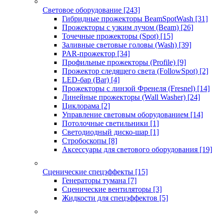
Световое оборудование
[243]
Гибридные прожекторы BeamSpotWash
[31]
Прожекторы с узким лучом (Beam)
[26]
Точечные прожекторы (Spot)
[15]
Заливные световые головы (Wash)
[39]
PAR-прожектор
[34]
Профильные прожекторы (Profile)
[9]
Прожектор следящего света (FollowSpot)
[2]
LED-бар (Bar)
[4]
Прожекторы с линзой Френеля (Fresnel)
[14]
Линейные прожекторы (Wall Washer)
[24]
Циклорама
[2]
Управление световым оборудованием
[14]
Потолочные светильники
[1]
Светодиодный диско-шар
[1]
Стробоскопы
[8]
Аксессуары для светового оборудования
[19]
Сценические спецэффекты
[15]
Генераторы тумана
[7]
Сценические вентиляторы
[3]
Жидкости для спецэффектов
[5]