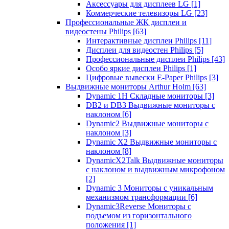
Аксессуары для дисплеев LG
[1]
Коммерческие телевизоры LG
[23]
Профессиональные ЖК дисплеи и
видеостены Philips
[63]
Интерактивные дисплеи Philips
[11]
Дисплеи для видеостен Philips
[5]
Профессиональные дисплеи Philips
[43]
Особо яркие дисплеи Philips
[1]
Цифровые вывески E-Paper Philips
[3]
Выдвижные мониторы Arthur Holm
[63]
Dynamic 1Н Складные мониторы
[3]
DB2 и DB3 Выдвижные мониторы с
наклоном
[6]
Dynamic2 Выдвижные мониторы с
наклоном
[3]
Dynamic X2 Выдвижные мониторы с
наклоном
[8]
DynamicX2Talk Выдвижные мониторы
с наклоном и выдвижным микрофоном
[2]
Dynamic 3 Мониторы с уникальным
механизмом трансформации
[6]
Dynamic3Reverse Мониторы с
подъемом из горизонтального
положения
[1]