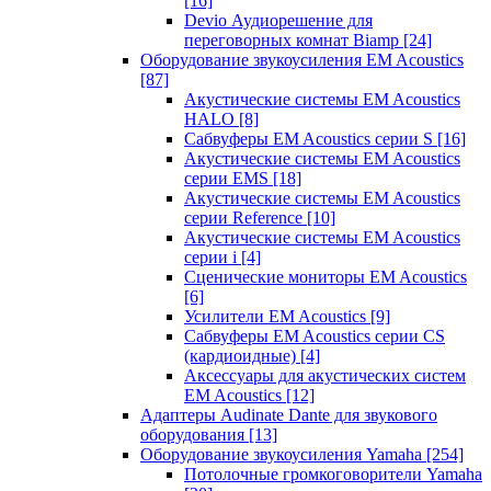
[16]
Devio Аудиорешение для
переговорных комнат Biamp
[24]
Оборудование звукоусиления EM Acoustics
[87]
Акустические системы EM Acoustics
HALO
[8]
Сабвуферы EM Acoustics серии S
[16]
Акустические системы EM Acoustics
серии EMS
[18]
Акустические системы EM Acoustics
серии Reference
[10]
Акустические системы EM Acoustics
серии i
[4]
Сценические мониторы EM Acoustics
[6]
Усилители EM Acoustics
[9]
Сабвуферы EM Acoustics серии CS
(кардиоидные)
[4]
Аксессуары для акустических систем
EM Acoustics
[12]
Адаптеры Audinate Dante для звукового
оборудования
[13]
Оборудование звукоусиления Yamaha
[254]
Потолочные громкоговорители Yamaha