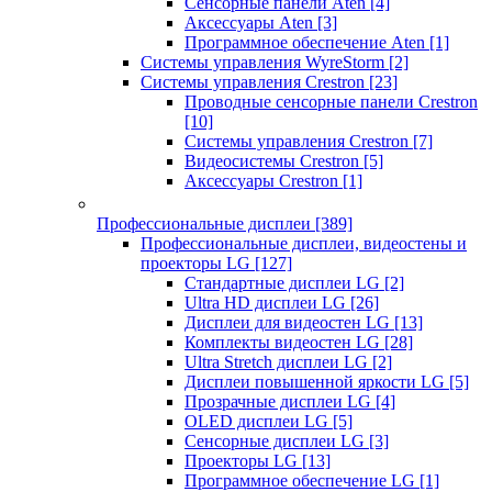
Сенсорные панели Aten
[4]
Аксессуары Aten
[3]
Программное обеспечение Aten
[1]
Системы управления WyreStorm
[2]
Системы управления Crestron
[23]
Проводные сенсорные панели Crestron
[10]
Системы управления Crestron
[7]
Видеосистемы Crestron
[5]
Аксессуары Crestron
[1]
Профессиональные дисплеи
[389]
Профессиональные дисплеи, видеостены и
проекторы LG
[127]
Стандартные дисплеи LG
[2]
Ultra HD дисплеи LG
[26]
Дисплеи для видеостен LG
[13]
Комплекты видеостен LG
[28]
Ultra Stretch дисплеи LG
[2]
Дисплеи повышенной яркости LG
[5]
Прозрачные дисплеи LG
[4]
OLED дисплеи LG
[5]
Сенсорные дисплеи LG
[3]
Проекторы LG
[13]
Программное обеспечение LG
[1]