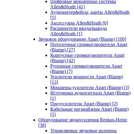
Цифровые микшерные системы
Allen&Heath
[41]
Аудиоинтерфейсы, карты Allen&Heath
[5]
Аксессуары Allen&Heath
[6]
Расширители ввода/вывода
Allen&Heath
[1]
Звуковое оборудование Apart (Biamp)
[100]
Потолочные громкоговорители Apart
(Biamp)
[27]
Корпусные громкоговорители Apart
(Biamp)
[42]
Рупорные громкоговорители Apart
(Biamp)
[7]
Усилители мощности Apart (Biamp)
[13]
Микшеры-усилители Apart (Biamp)
[3]
Источники аудиосигнала Apart (Biamp)
[1]
Предусилители Apart (Biamp)
[2]
Кабельные органайзеры Apart (Biamp)
[5]
Оборудование звукоусиления Renkus-Heinz
[38]
Управляемые звуковые колонны