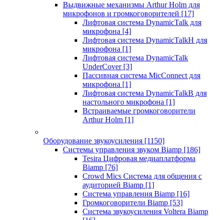
Выдвижные механизмы Arthur Holm для
микрофонов и громкоговорителей
[17]
Лифтовая система DynamicTalk для
микрофона
[4]
Лифтовая система DynamicTalkH для
микрофона
[1]
Лифтовая система DynamicTalk
UnderCover
[3]
Пассивная система MicConnect для
микрофона
[1]
Лифтовая система DynamicTalkB для
настольного микрофона
[1]
Встраиваемые громкоговорители
Arthur Holm
[1]
Оборудование звукоусиления
[1150]
Системы управления звуком Biamp
[186]
Tesira Цифровая медиаплатформа
Biamp
[76]
Crowd Mics Система для общения с
аудиторией Biamp
[1]
Система управления Biamp
[16]
Громкоговорители Biamp
[53]
Система звукоусиления Voltera Biamp