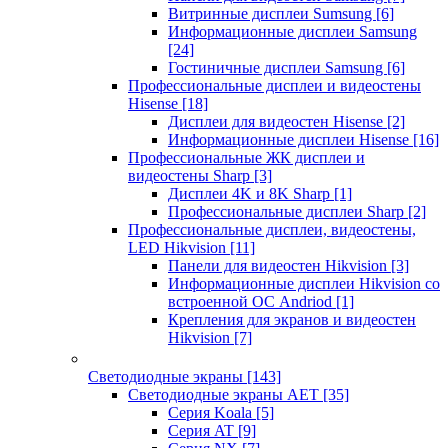
Витринные дисплеи Sumsung
[6]
Информационные дисплеи Samsung
[24]
Гостиничные дисплеи Samsung
[6]
Профессиональные дисплеи и видеостены
Hisense
[18]
Дисплеи для видеостен Hisense
[2]
Информационные дисплеи Hisense
[16]
Профессиональные ЖК дисплеи и
видеостены Sharp
[3]
Дисплеи 4K и 8K Sharp
[1]
Профессиональные дисплеи Sharp
[2]
Профессиональные дисплеи, видеостены,
LED Hikvision
[11]
Панели для видеостен Hikvision
[3]
Информационные дисплеи Hikvision со
встроенной ОС Andriod
[1]
Крепления для экранов и видеостен
Hikvision
[7]
Светодиодные экраны
[143]
Светодиодные экраны AET
[35]
Cерия Koala
[5]
Серия AT
[9]