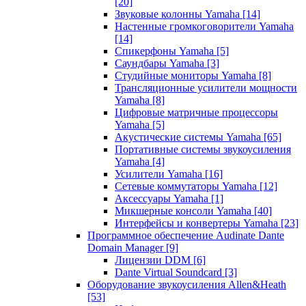
[20]
Звуковые колонны Yamaha
[14]
Настенные громкоговорители Yamaha
[14]
Спикерфоны Yamaha
[5]
Саундбары Yamaha
[3]
Студийные мониторы Yamaha
[8]
Трансляционные усилители мощности
Yamaha
[8]
Цифровые матричные процессоры
Yamaha
[5]
Акустические системы Yamaha
[65]
Портативные системы звукоусиления
Yamaha
[4]
Усилители Yamaha
[16]
Сетевые коммутаторы Yamaha
[12]
Аксессуары Yamaha
[1]
Микшерные консоли Yamaha
[40]
Интерфейсы и конвертеры Yamaha
[23]
Программное обеспечение Audinate Dante
Domain Manager
[9]
Лицензии DDM
[6]
Dante Virtual Soundcard
[3]
Оборудование звукоусиления Allen&Heath
[53]