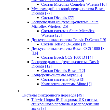
Состав Microflex Complete Wireless
[16]
Мультимедийная конференц-система Bosch
Dicentis
[77]
Состав Dicentis
[77]
Беспроводная конференц-система Shure
Microflex Wireless
[25]
Состав системы Shure Microflex
Wireless
[25]
Дискуссионная система Televic D-Cerno
[19]
Состав Televic D-Cerno
[19]
Дискуссионная система Bosch CCS 1000 D
[14]
Состав Bosch CCS 1000 D
[14]
Беспроводная конференц-система Bosch
Dicentis
[12]
Состав Dicentis Bosch
[12]
Конференц-системы Mipro
[6]
Состав системы Mipro
[3]
Комплекты системы Mipro
[3]
Системы синхронного перевода
[49]
Televic Lingua IR Цифровая ИК система
синхронного перевода и распределения
звука
[8]