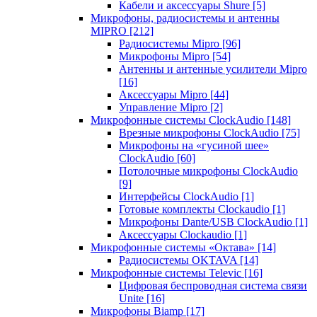
Кабели и аксессуары Shure
[5]
Микрофоны, радиосистемы и антенны
MIPRO
[212]
Радиосистемы Mipro
[96]
Микрофоны Mipro
[54]
Антенны и антенные усилители Mipro
[16]
Аксессуары Mipro
[44]
Управление Mipro
[2]
Микрофонные системы ClockAudio
[148]
Врезные микрофоны ClockAudio
[75]
Микрофоны на «гусиной шее»
ClockAudio
[60]
Потолочные микрофоны ClockAudio
[9]
Интерфейсы ClockAudio
[1]
Готовые комплекты Clockaudio
[1]
Микрофоны Dante/USB ClockAudio
[1]
Аксессуары Clockaudio
[1]
Микрофонные системы «Октава»
[14]
Радиосистемы OKTAVA
[14]
Микрофонные системы Televic
[16]
Цифровая беспроводная система связи
Unite
[16]
Микрофоны Biamp
[17]