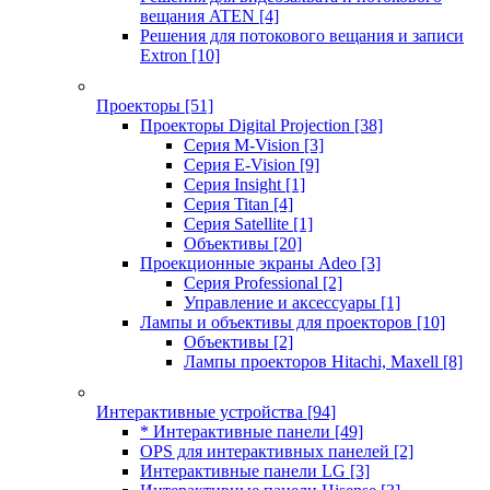
вещания ATEN
[4]
Решения для потокового вещания и записи
Extron
[10]
Проекторы
[51]
Проекторы Digital Projection
[38]
Серия M-Vision
[3]
Серия E-Vision
[9]
Серия Insight
[1]
Серия Titan
[4]
Серия Satellite
[1]
Объективы
[20]
Проекционные экраны Adeo
[3]
Серия Professional
[2]
Управление и аксессуары
[1]
Лампы и объективы для проекторов
[10]
Объективы
[2]
Лампы проекторов Hitachi, Maxell
[8]
Интерактивные устройства
[94]
* Интерактивные панели
[49]
OPS для интерактивных панелей
[2]
Интерактивные панели LG
[3]