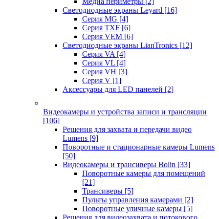
Медиа периметры
[2]
Светодиодные экраны Leyard
[16]
Серия MG
[4]
Серия TXF
[6]
Серия VEM
[6]
Светодиодные экраны LianTronics
[12]
Серия VA
[4]
Серия VL
[4]
Серия VH
[3]
Серия V
[1]
Аксессуары для LED панелей
[2]
Видеокамеры и устройства записи и трансляции
[106]
Решения для захвата и передачи видео
Lumens
[9]
Поворотные и стационарные камеры Lumens
[50]
Видеокамеры и трансиверы Bolin
[33]
Поворотные камеры для помещений
[21]
Трансиверы
[5]
Пульты управления камерами
[2]
Поворотные уличные камеры
[5]
Решения для видеозахвата и потокового