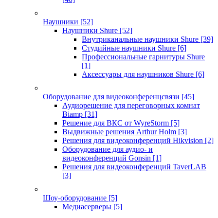
Наушники
[52]
Наушники Shure
[52]
Внутриканальные наушники Shure
[39]
Студийные наушники Shure
[6]
Профессиональные гарнитуры Shure
[1]
Аксессуары для наушников Shure
[6]
Оборудование для видеоконференцсвязи
[45]
Аудиорешение для переговорных комнат
Biamp
[31]
Решение для ВКС от WyreStorm
[5]
Выдвижные решения Arthur Holm
[3]
Решения для видеоконференций Hikvision
[2]
Оборудование для аудио- и
видеоконференций Gonsin
[1]
Решения для видеоконференций TaverLAB
[3]
Шоу-оборудование
[5]
Медиасерверы
[5]