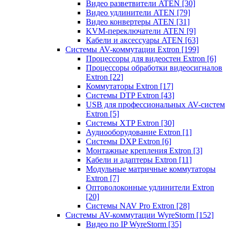
Видео разветвители ATEN
[30]
Видео удлинители ATEN
[79]
Видео конвертеры ATEN
[31]
KVM-переключатели ATEN
[9]
Кабели и аксессуары ATEN
[63]
Системы AV-коммутации Extron
[199]
Процессоры для видеостен Extron
[6]
Процессоры обработки видеосигналов
Extron
[22]
Коммутаторы Extron
[17]
Системы DTP Extron
[43]
USB для профессиональных AV-систем
Extron
[5]
Системы XTP Extron
[30]
Аудиооборудование Extron
[1]
Системы DXP Extron
[6]
Монтажные крепления Extron
[3]
Кабели и адаптеры Extron
[11]
Модульные матричные коммутаторы
Extron
[7]
Оптоволоконные удлинители Extron
[20]
Системы NAV Pro Extron
[28]
Системы AV-коммутации WyreStorm
[152]
Видео по IP WyreStorm
[35]