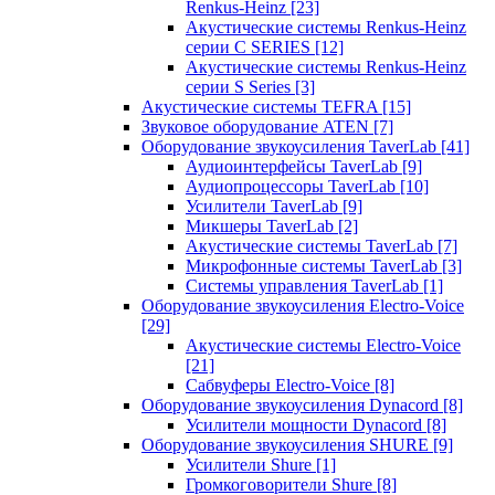
Renkus-Heinz
[23]
Акустические системы Renkus-Heinz
серии C SERIES
[12]
Акустические системы Renkus-Heinz
серии S Series
[3]
Акустические системы TEFRA
[15]
Звуковое оборудование ATEN
[7]
Оборудование звукоусиления TaverLab
[41]
Аудиоинтерфейсы TaverLab
[9]
Аудиопроцессоры TaverLab
[10]
Усилители TaverLab
[9]
Микшеры TaverLab
[2]
Акустические системы TaverLab
[7]
Микрофонные системы TaverLab
[3]
Системы управления TaverLab
[1]
Оборудование звукоусиления Electro-Voice
[29]
Акустические системы Electro-Voice
[21]
Сабвуферы Electro-Voice
[8]
Оборудование звукоусиления Dynacord
[8]
Усилители мощности Dynacord
[8]
Оборудование звукоусиления SHURE
[9]
Усилители Shure
[1]
Громкоговорители Shure
[8]