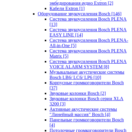
эмбедирования аудио Extron
[2]
Кабели Extron
[1]
Оборудование звукоусиления Bosch
[146]
Система звукоусиления Bosch PLENA
[13]
Система звукоусиления Bosch PLENA
EASY LINE
[14]
Система звукоусиления Bosch PLENA-
All-in-One
[5]
Система звукоусиления Bosch PLENA
Matrix
[5]
Система звукоусиления Bosch PLENA
VOICE ALARM SYSTEM
[8]
Музыкальные акустические системы
Bosch LB6/ LC6/ LP6
[10]
Корпусные громкоговорители Bosch
[37]
Звуковые колонки Bosch
[2]
Звуковые колонки Bosch серии XLA
3200
[3]
Активные акустические системы
"Линейный массив" Bosch
[4]
Панельные громкоговорители Bosch
[4]
Потолочные громкоговорители Bosch