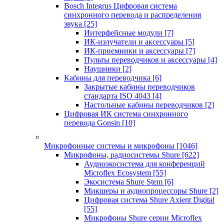
Bosch Integrus Цифровая система
синхронного перевода и распределения
звука
[25]
Интерфейсные модули
[7]
ИК-излучатели и аксессуары
[5]
ИК-приемники и аксессуары
[7]
Пульты переводчиков и аксессуары
[4]
Наушники
[2]
Кабины для переводчика
[6]
Закрытые кабины переводчиков
стандарта ISO 4043
[4]
Настольные кабины переводчиков
[2]
Цифровая ИК система синхронного
перевода Gonsin
[10]
Микрофонные системы и микрофоны
[1046]
Микрофоны, радиосистемы Shure
[622]
Аудиоэкосистема для конференций
Microflex Ecosystem
[55]
Экосистема Shure Stem
[6]
Микшеры и аудиопроцессоры Shure
[2]
Цифровая система Shure Axient Digital
[55]
Микрофоны Shure серии Microflex