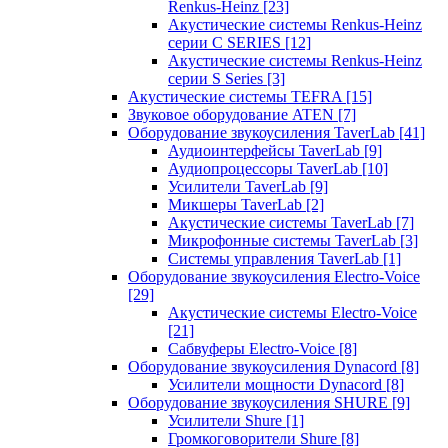
Renkus-Heinz
[23]
Акустические системы Renkus-Heinz
серии C SERIES
[12]
Акустические системы Renkus-Heinz
серии S Series
[3]
Акустические системы TEFRA
[15]
Звуковое оборудование ATEN
[7]
Оборудование звукоусиления TaverLab
[41]
Аудиоинтерфейсы TaverLab
[9]
Аудиопроцессоры TaverLab
[10]
Усилители TaverLab
[9]
Микшеры TaverLab
[2]
Акустические системы TaverLab
[7]
Микрофонные системы TaverLab
[3]
Системы управления TaverLab
[1]
Оборудование звукоусиления Electro-Voice
[29]
Акустические системы Electro-Voice
[21]
Сабвуферы Electro-Voice
[8]
Оборудование звукоусиления Dynacord
[8]
Усилители мощности Dynacord
[8]
Оборудование звукоусиления SHURE
[9]
Усилители Shure
[1]
Громкоговорители Shure
[8]