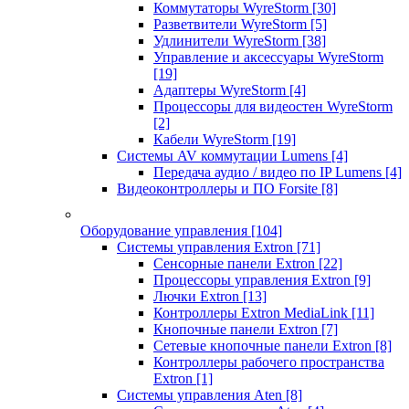
Коммутаторы WyreStorm
[30]
Разветвители WyreStorm
[5]
Удлинители WyreStorm
[38]
Управление и аксессуары WyreStorm
[19]
Адаптеры WyreStorm
[4]
Процессоры для видеостен WyreStorm
[2]
Кабели WyreStorm
[19]
Системы AV коммутации Lumens
[4]
Передача аудио / видео по IP Lumens
[4]
Видеоконтроллеры и ПО Forsite
[8]
Оборудование управления
[104]
Системы управления Extron
[71]
Сенсорные панели Extron
[22]
Процессоры управления Extron
[9]
Лючки Extron
[13]
Контроллеры Extron MediaLink
[11]
Кнопочные панели Extron
[7]
Сетевые кнопочные панели Extron
[8]
Контроллеры рабочего пространства
Extron
[1]
Системы управления Aten
[8]