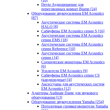
[16]
Devio Аудиорешение для
переговорных комнат Biamp
[24]
Оборудование звукоусиления EM Acoustics
[87]
Акустические системы EM Acoustics
HALO
[8]
Сабвуферы EM Acoustics серии S
[16]
Акустические системы EM Acoustics
серии EMS
[18]
Акустические системы EM Acoustics
серии Reference
[10]
Акустические системы EM Acoustics
серии i
[4]
Сценические мониторы EM Acoustics
[6]
Усилители EM Acoustics
[9]
Сабвуферы EM Acoustics серии CS
(кардиоидные)
[4]
Аксессуары для акустических систем
EM Acoustics
[12]
Адаптеры Audinate Dante для звукового
оборудования
[13]
Оборудование звукоусиления Yamaha
[254]
Потолочные громкоговорители Yamaha