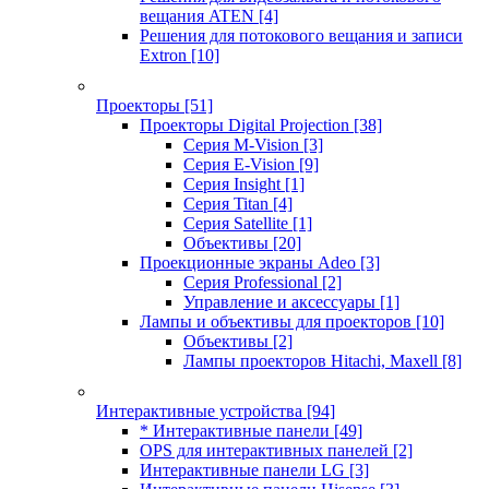
вещания ATEN
[4]
Решения для потокового вещания и записи
Extron
[10]
Проекторы
[51]
Проекторы Digital Projection
[38]
Серия M-Vision
[3]
Серия E-Vision
[9]
Серия Insight
[1]
Серия Titan
[4]
Серия Satellite
[1]
Объективы
[20]
Проекционные экраны Adeo
[3]
Серия Professional
[2]
Управление и аксессуары
[1]
Лампы и объективы для проекторов
[10]
Объективы
[2]
Лампы проекторов Hitachi, Maxell
[8]
Интерактивные устройства
[94]
* Интерактивные панели
[49]
OPS для интерактивных панелей
[2]
Интерактивные панели LG
[3]