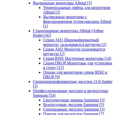
Выдвижные мониторы Albiral
[3]
Универсальные лифты для мониторов
Albiral
[2]
Выдвижные мониторы с
фиксированным углом наклона Albiral
[1]
Стационарные мониторы Albiral (Arthur
Holm)
[42]
Серия AH1 Широкоформатный
монитор, складывается вручную
[2]
Серия AH2 Монитор складывается
вручную
[2]
Серия RISE Настенные мониторы
[14]
Серия DROP Мониторы для установки
в стену
[15]
Опции для мониторов серии RISE и
DROP
[9]
Сверхширокоформатные дисплеи 21:9 Jupiter
[5]
Профессиональные дисплеи и видеостены
Samsung
[54]
Светодиодные экраны Samsung
[3]
Всепогодные дисплеи Samsung
[5]
Специальные дисплеи Samsung
[3]
Панели для видеостен Samsung
[7]