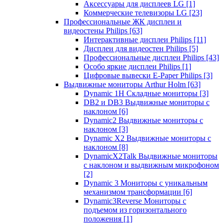
Аксессуары для дисплеев LG
[1]
Коммерческие телевизоры LG
[23]
Профессиональные ЖК дисплеи и
видеостены Philips
[63]
Интерактивные дисплеи Philips
[11]
Дисплеи для видеостен Philips
[5]
Профессиональные дисплеи Philips
[43]
Особо яркие дисплеи Philips
[1]
Цифровые вывески E-Paper Philips
[3]
Выдвижные мониторы Arthur Holm
[63]
Dynamic 1Н Складные мониторы
[3]
DB2 и DB3 Выдвижные мониторы с
наклоном
[6]
Dynamic2 Выдвижные мониторы с
наклоном
[3]
Dynamic X2 Выдвижные мониторы с
наклоном
[8]
DynamicX2Talk Выдвижные мониторы
с наклоном и выдвижным микрофоном
[2]
Dynamic 3 Мониторы с уникальным
механизмом трансформации
[6]
Dynamic3Reverse Мониторы с
подъемом из горизонтального
положения
[1]