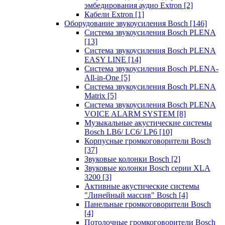
эмбедирования аудио Extron
[2]
Кабели Extron
[1]
Оборудование звукоусиления Bosch
[146]
Система звукоусиления Bosch PLENA
[13]
Система звукоусиления Bosch PLENA
EASY LINE
[14]
Система звукоусиления Bosch PLENA-
All-in-One
[5]
Система звукоусиления Bosch PLENA
Matrix
[5]
Система звукоусиления Bosch PLENA
VOICE ALARM SYSTEM
[8]
Музыкальные акустические системы
Bosch LB6/ LC6/ LP6
[10]
Корпусные громкоговорители Bosch
[37]
Звуковые колонки Bosch
[2]
Звуковые колонки Bosch серии XLA
3200
[3]
Активные акустические системы
"Линейный массив" Bosch
[4]
Панельные громкоговорители Bosch
[4]
Потолочные громкоговорители Bosch