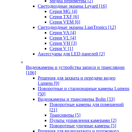
Медиа периметры
[2]
Светодиодные экраны Leyard
[16]
Серия MG
[4]
Серия TXF
[6]
Серия VEM
[6]
Светодиодные экраны LianTronics
[12]
Серия VA
[4]
Серия VL
[4]
Серия VH
[3]
Серия V
[1]
Аксессуары для LED панелей
[2]
Видеокамеры и устройства записи и трансляции
[106]
Решения для захвата и передачи видео
Lumens
[9]
Поворотные и стационарные камеры Lumens
[50]
Видеокамеры и трансиверы Bolin
[33]
Поворотные камеры для помещений
[21]
Трансиверы
[5]
Пульты управления камерами
[2]
Поворотные уличные камеры
[5]
Решения для видеозахвата и потокового