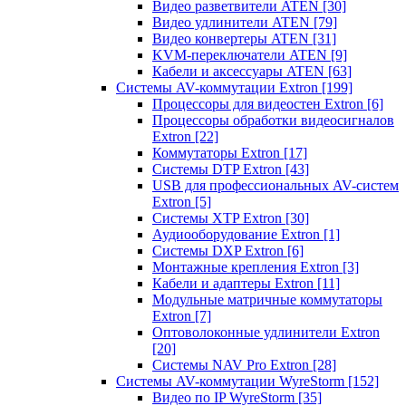
Видео разветвители ATEN
[30]
Видео удлинители ATEN
[79]
Видео конвертеры ATEN
[31]
KVM-переключатели ATEN
[9]
Кабели и аксессуары ATEN
[63]
Системы AV-коммутации Extron
[199]
Процессоры для видеостен Extron
[6]
Процессоры обработки видеосигналов
Extron
[22]
Коммутаторы Extron
[17]
Системы DTP Extron
[43]
USB для профессиональных AV-систем
Extron
[5]
Системы XTP Extron
[30]
Аудиооборудование Extron
[1]
Системы DXP Extron
[6]
Монтажные крепления Extron
[3]
Кабели и адаптеры Extron
[11]
Модульные матричные коммутаторы
Extron
[7]
Оптоволоконные удлинители Extron
[20]
Системы NAV Pro Extron
[28]
Системы AV-коммутации WyreStorm
[152]
Видео по IP WyreStorm
[35]