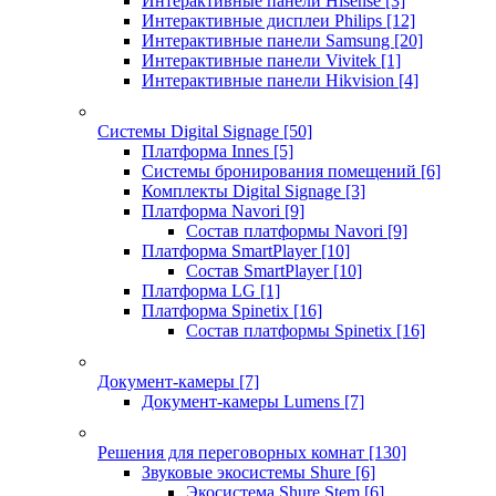
Интерактивные панели Hisense
[3]
Интерактивные дисплеи Philips
[12]
Интерактивные панели Samsung
[20]
Интерактивные панели Vivitek
[1]
Интерактивные панели Hikvision
[4]
Системы Digital Signage
[50]
Платформа Innes
[5]
Системы бронирования помещений
[6]
Комплекты Digital Signage
[3]
Платформа Navori
[9]
Состав платформы Navori
[9]
Платформа SmartPlayer
[10]
Состав SmartPlayer
[10]
Платформа LG
[1]
Платформа Spinetix
[16]
Состав платформы Spinetix
[16]
Документ-камеры
[7]
Документ-камеры Lumens
[7]
Решения для переговорных комнат
[130]
Звуковые экосистемы Shure
[6]
Экосистема Shure Stem
[6]