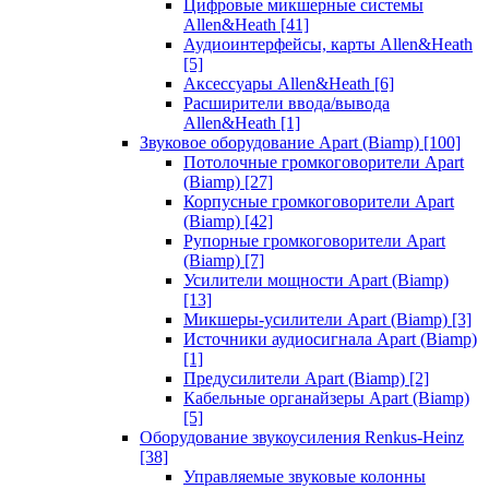
Цифровые микшерные системы
Allen&Heath
[41]
Аудиоинтерфейсы, карты Allen&Heath
[5]
Аксессуары Allen&Heath
[6]
Расширители ввода/вывода
Allen&Heath
[1]
Звуковое оборудование Apart (Biamp)
[100]
Потолочные громкоговорители Apart
(Biamp)
[27]
Корпусные громкоговорители Apart
(Biamp)
[42]
Рупорные громкоговорители Apart
(Biamp)
[7]
Усилители мощности Apart (Biamp)
[13]
Микшеры-усилители Apart (Biamp)
[3]
Источники аудиосигнала Apart (Biamp)
[1]
Предусилители Apart (Biamp)
[2]
Кабельные органайзеры Apart (Biamp)
[5]
Оборудование звукоусиления Renkus-Heinz
[38]
Управляемые звуковые колонны