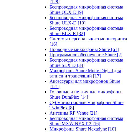
[128]
Беспроводная микрофонная система
Shure QLX-D
[9]
Беспроводная микрофонная система
Shure ULX-D
[10]
Беспроводная микрофонная система
Shure BLX-R
[32]
Системы персонального мониторинга
[16]
Проводные микрофоны Shure
[61]
Программное обеспечение Shure
[2]
Беспроводная микрофонная система
Shure SLX-D
[34]
Микрофоны Shure Motiv Digital для
записи и трансляций
[17]
Аксессуары для микрофонов Shure
[121]
Головные и петличные микрофоны
Shure DuraPlex
[14]
Субминиатюрные микрофоны Shure
TwinPlex
[8]
Антенны RF Venue
[21]
Беспроводная микрофонная система
Shure MXW NEXT 2
[16]
Микрофоны Shure Nexadyne
[10]