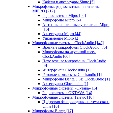
Кабели и аксессуары Shure
[5]
Микрофоны, радиосистемы и антенны
MIPRO
[212]
Радиосистемы Mipro
[96]
Микрофоны Mipro
[54]
Антенны и антенные усилители Mipro
[16]
Аксессуары Mipro
[44]
Управление Mipro
[2]
Микрофонные системы ClockAudio
[148]
Врезные микрофоны ClockAudio
[75]
Микрофоны на «гусиной шее»
ClockAudio
[60]
Потолочные микрофоны ClockAudio
[9]
Интерфейсы ClockAudio
[1]
Готовые комплекты Clockaudio
[1]
Микрофоны Dante/USB ClockAudio
[1]
Аксессуары Clockaudio
[1]
Микрофонные системы «Октава»
[14]
Радиосистемы OKTAVA
[14]
Микрофонные системы Televic
[16]
Цифровая беспроводная система связи
Unite
[16]
Микрофоны Biamp
[17]