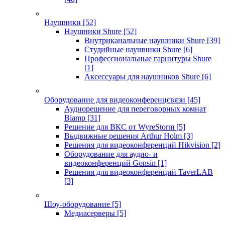
Наушники
[52]
Наушники Shure
[52]
Внутриканальные наушники Shure
[39]
Студийные наушники Shure
[6]
Профессиональные гарнитуры Shure
[1]
Аксессуары для наушников Shure
[6]
Оборудование для видеоконференцсвязи
[45]
Аудиорешение для переговорных комнат
Biamp
[31]
Решение для ВКС от WyreStorm
[5]
Выдвижные решения Arthur Holm
[3]
Решения для видеоконференций Hikvision
[2]
Оборудование для аудио- и
видеоконференций Gonsin
[1]
Решения для видеоконференций TaverLAB
[3]
Шоу-оборудование
[5]
Медиасерверы
[5]