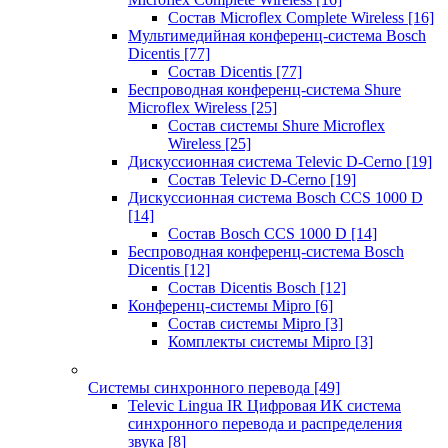
Состав Microflex Complete Wireless
[16]
Мультимедийная конференц-система Bosch
Dicentis
[77]
Состав Dicentis
[77]
Беспроводная конференц-система Shure
Microflex Wireless
[25]
Состав системы Shure Microflex
Wireless
[25]
Дискуссионная система Televic D-Cerno
[19]
Состав Televic D-Cerno
[19]
Дискуссионная система Bosch CCS 1000 D
[14]
Состав Bosch CCS 1000 D
[14]
Беспроводная конференц-система Bosch
Dicentis
[12]
Состав Dicentis Bosch
[12]
Конференц-системы Mipro
[6]
Состав системы Mipro
[3]
Комплекты системы Mipro
[3]
Системы синхронного перевода
[49]
Televic Lingua IR Цифровая ИК система
синхронного перевода и распределения
звука
[8]