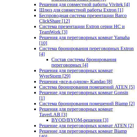
Решения для совместной работы Vivitek
[4]
Шлюз для совместной работы Extron
[1]
Беспроводная система презентации Barco
ClickShare
[12]
Система презентации Extron серии HC и
TeamWork
[3]
Решения для переговорных комнат Yamaha
[10]
Система бронирования переговорных Extron
[4]
Состав системы бронирования
переговорных
[4]
Решения для переговорных комнат
WyreStorm
[29]
Решения «все-в-одном» Kandao
[8]
Система бронирования помещений ATEN
[5]
Решение для переговорных комнат Gonsin
[1]
Система бронирования помещений Biamp
[2]
Решения для переговорных комнат
TaverLAB
[3]
BYOD/BYOM-решения
[3]
Решение для переговорных комнат ATEN
[2]
Решение для переговорных комнат Biamp
[40]