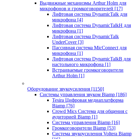
Выдвижные механизмы Arthur Holm для
микрофонов и громкоговорителей
[17]
Лифтовая система DynamicTalk для
микрофона
[4]
Лифтовая система DynamicTalkH для
микрофона
[1]
Лифтовая система DynamicTalk
UnderCover
[3]
Пассивная система MicConnect для
микрофона
[1]
Лифтовая система DynamicTalkB для
настольного микрофона
[1]
Встраиваемые громкоговорители
Arthur Holm
[1]
Оборудование звукоусиления
[1150]
Системы управления звуком Biamp
[186]
Tesira Цифровая медиаплатформа
Biamp
[76]
Crowd Mics Система для общения с
аудиторией Biamp
[1]
Система управления Biamp
[16]
Громкоговорители Biamp
[53]
Система звукоусиления Voltera Biamp