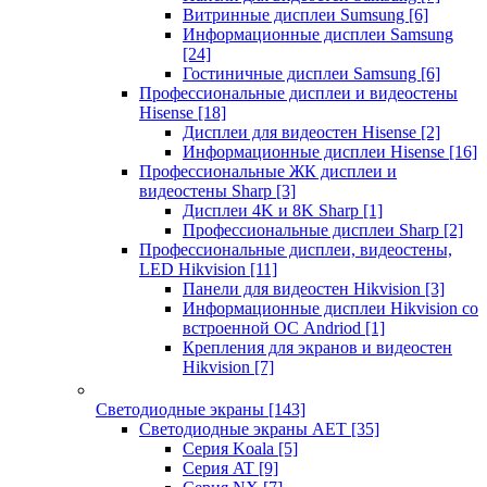
Витринные дисплеи Sumsung
[6]
Информационные дисплеи Samsung
[24]
Гостиничные дисплеи Samsung
[6]
Профессиональные дисплеи и видеостены
Hisense
[18]
Дисплеи для видеостен Hisense
[2]
Информационные дисплеи Hisense
[16]
Профессиональные ЖК дисплеи и
видеостены Sharp
[3]
Дисплеи 4K и 8K Sharp
[1]
Профессиональные дисплеи Sharp
[2]
Профессиональные дисплеи, видеостены,
LED Hikvision
[11]
Панели для видеостен Hikvision
[3]
Информационные дисплеи Hikvision со
встроенной ОС Andriod
[1]
Крепления для экранов и видеостен
Hikvision
[7]
Светодиодные экраны
[143]
Светодиодные экраны AET
[35]
Cерия Koala
[5]
Серия AT
[9]