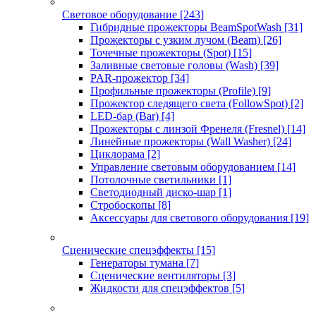
Световое оборудование
[243]
Гибридные прожекторы BeamSpotWash
[31]
Прожекторы с узким лучом (Beam)
[26]
Точечные прожекторы (Spot)
[15]
Заливные световые головы (Wash)
[39]
PAR-прожектор
[34]
Профильные прожекторы (Profile)
[9]
Прожектор следящего света (FollowSpot)
[2]
LED-бар (Bar)
[4]
Прожекторы с линзой Френеля (Fresnel)
[14]
Линейные прожекторы (Wall Washer)
[24]
Циклорама
[2]
Управление световым оборудованием
[14]
Потолочные светильники
[1]
Светодиодный диско-шар
[1]
Стробоскопы
[8]
Аксессуары для светового оборудования
[19]
Сценические спецэффекты
[15]
Генераторы тумана
[7]
Сценические вентиляторы
[3]
Жидкости для спецэффектов
[5]