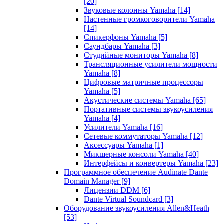
[20]
Звуковые колонны Yamaha
[14]
Настенные громкоговорители Yamaha
[14]
Спикерфоны Yamaha
[5]
Саундбары Yamaha
[3]
Студийные мониторы Yamaha
[8]
Трансляционные усилители мощности
Yamaha
[8]
Цифровые матричные процессоры
Yamaha
[5]
Акустические системы Yamaha
[65]
Портативные системы звукоусиления
Yamaha
[4]
Усилители Yamaha
[16]
Сетевые коммутаторы Yamaha
[12]
Аксессуары Yamaha
[1]
Микшерные консоли Yamaha
[40]
Интерфейсы и конвертеры Yamaha
[23]
Программное обеспечение Audinate Dante
Domain Manager
[9]
Лицензии DDM
[6]
Dante Virtual Soundcard
[3]
Оборудование звукоусиления Allen&Heath
[53]