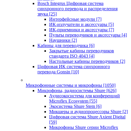
Bosch Integrus Цифровая система
синхронного перевода и распределения
звука
[25]
Интерфейсные модули
[7]
ИК-излучатели и аксессуары
[5]
ИК-приемники и аксессуары
[7]
Пульты переводчиков и аксессуары
[4]
Наушники
[2]
Кабины для переводчика
[6]
Закрытые кабины переводчиков
стандарта ISO 4043
[4]
Настольные кабины переводчиков
[2]
Цифровая ИК система синхронного
перевода Gonsin
[10]
Микрофонные системы и микрофоны
[1050]
Микрофоны, радиосистемы Shure
[626]
Аудиоэкосистема для конференций
Microflex Ecosystem
[55]
Экосистема Shure Stem
[6]
Микшеры и аудиопроцессоры Shure
[2]
Цифровая система Shure Axient Digital
[59]
Микрофоны Shure серии Microflex