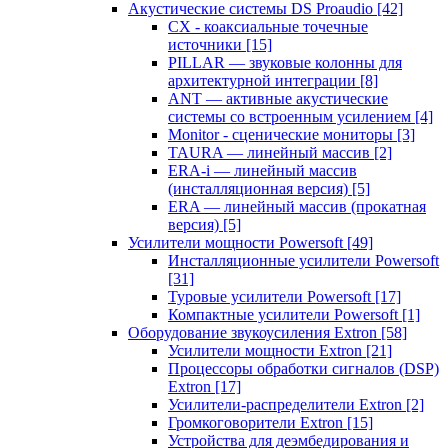
Акустические системы DS Proaudio
[42]
CX - коаксиальные точечные
источники
[15]
PILLAR — звуковые колонны для
архитектурной интеграции
[8]
ANT — активные акустические
системы со встроенным усилением
[4]
Monitor - сценические мониторы
[3]
TAURA — линейный массив
[2]
ERA-i — линейный массив
(инсталляционная версия)
[5]
ERA — линейный массив (прокатная
версия)
[5]
Усилители мощности Powersoft
[49]
Инсталляционные усилители Powersoft
[31]
Туровые усилители Powersoft
[17]
Компактные усилители Powersoft
[1]
Оборудование звукоусиления Extron
[58]
Усилители мощности Extron
[21]
Процессоры обработки сигналов (DSP)
Extron
[17]
Усилители-распределители Extron
[2]
Громкоговорители Extron
[15]
Устройства для деэмбедирования и