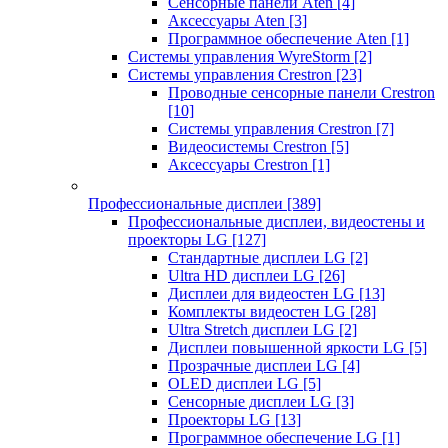
Сенсорные панели Aten
[4]
Аксессуары Aten
[3]
Программное обеспечение Aten
[1]
Системы управления WyreStorm
[2]
Системы управления Crestron
[23]
Проводные сенсорные панели Crestron
[10]
Системы управления Crestron
[7]
Видеосистемы Crestron
[5]
Аксессуары Crestron
[1]
Профессиональные дисплеи
[389]
Профессиональные дисплеи, видеостены и
проекторы LG
[127]
Стандартные дисплеи LG
[2]
Ultra HD дисплеи LG
[26]
Дисплеи для видеостен LG
[13]
Комплекты видеостен LG
[28]
Ultra Stretch дисплеи LG
[2]
Дисплеи повышенной яркости LG
[5]
Прозрачные дисплеи LG
[4]
OLED дисплеи LG
[5]
Сенсорные дисплеи LG
[3]
Проекторы LG
[13]
Программное обеспечение LG
[1]