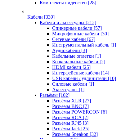
Комплекты видеостен
[28]
Кабели
[339]
Кабели и аксессуары
[212]
Спикерные кабели
[57]
Микрофонные кабели
[30]
Сетевые кабели
[67]
Инструментальный кабель
[1]
Аудиокабели
[3]
Кабельные оплетки
[1]
Коаксиальные кабели
[2]
HDMI кабели
[25]
Интерфейсные кабели
[14]
USB кабели / удлинители
[10]
Силовые кабели
[1]
Аксессуары
[1]
Разъёмы
[102]
Разъёмы XLR
[27]
Разъёмы BNC
[7]
Разъёмы POWERCON
[6]
Разъёмы RCA
[2]
Разъёмы RJ45
[3]
Разъёмы Jack
[25]
Разъёмы Speakon
[32]