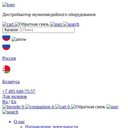
Дистрибьютор мультимедийного оборудования
Каталог
Россия
Беларусь
+7 495 640-75-57
Для дилеров
Ru
/
En
0
0
0
О нас
Направление деятельности