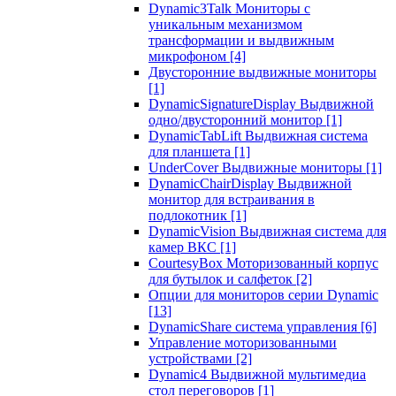
Dynamic3Talk Мониторы с
уникальным механизмом
трансформации и выдвижным
микрофоном
[4]
Двусторонние выдвижные мониторы
[1]
DynamicSignatureDisplay Выдвижной
одно/двусторонний монитор
[1]
DynamicTabLift Выдвижная система
для планшета
[1]
UnderCover Выдвижные мониторы
[1]
DynamicChairDisplay Выдвижной
монитор для встраивания в
подлокотник
[1]
DynamicVision Выдвижная система для
камер ВКС
[1]
CourtesyBox Моторизованный корпус
для бутылок и салфеток
[2]
Опции для мониторов серии Dynamic
[13]
DynamicShare система управления
[6]
Управление моторизованными
устройствами
[2]
Dynamic4 Выдвижной мультимедиа
стол переговоров
[1]