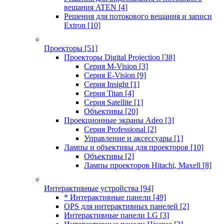
вещания ATEN
[4]
Решения для потокового вещания и записи
Extron
[10]
Проекторы
[51]
Проекторы Digital Projection
[38]
Серия M-Vision
[3]
Серия E-Vision
[9]
Серия Insight
[1]
Серия Titan
[4]
Серия Satellite
[1]
Объективы
[20]
Проекционные экраны Adeo
[3]
Серия Professional
[2]
Управление и аксессуары
[1]
Лампы и объективы для проекторов
[10]
Объективы
[2]
Лампы проекторов Hitachi, Maxell
[8]
Интерактивные устройства
[94]
* Интерактивные панели
[49]
OPS для интерактивных панелей
[2]
Интерактивные панели LG
[3]