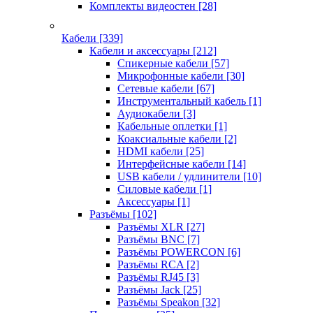
Комплекты видеостен
[28]
Кабели
[339]
Кабели и аксессуары
[212]
Спикерные кабели
[57]
Микрофонные кабели
[30]
Сетевые кабели
[67]
Инструментальный кабель
[1]
Аудиокабели
[3]
Кабельные оплетки
[1]
Коаксиальные кабели
[2]
HDMI кабели
[25]
Интерфейсные кабели
[14]
USB кабели / удлинители
[10]
Силовые кабели
[1]
Аксессуары
[1]
Разъёмы
[102]
Разъёмы XLR
[27]
Разъёмы BNC
[7]
Разъёмы POWERCON
[6]
Разъёмы RCA
[2]
Разъёмы RJ45
[3]
Разъёмы Jack
[25]
Разъёмы Speakon
[32]