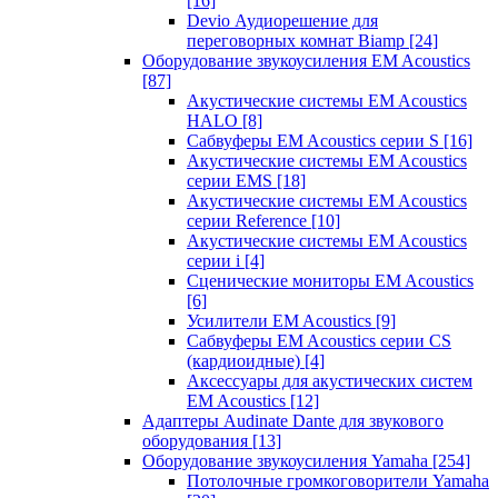
[16]
Devio Аудиорешение для
переговорных комнат Biamp
[24]
Оборудование звукоусиления EM Acoustics
[87]
Акустические системы EM Acoustics
HALO
[8]
Сабвуферы EM Acoustics серии S
[16]
Акустические системы EM Acoustics
серии EMS
[18]
Акустические системы EM Acoustics
серии Reference
[10]
Акустические системы EM Acoustics
серии i
[4]
Сценические мониторы EM Acoustics
[6]
Усилители EM Acoustics
[9]
Сабвуферы EM Acoustics серии CS
(кардиоидные)
[4]
Аксессуары для акустических систем
EM Acoustics
[12]
Адаптеры Audinate Dante для звукового
оборудования
[13]
Оборудование звукоусиления Yamaha
[254]
Потолочные громкоговорители Yamaha