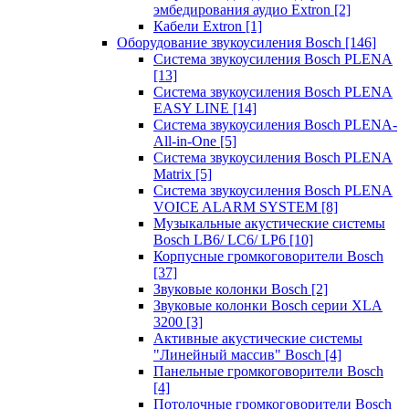
эмбедирования аудио Extron
[2]
Кабели Extron
[1]
Оборудование звукоусиления Bosch
[146]
Система звукоусиления Bosch PLENA
[13]
Система звукоусиления Bosch PLENA
EASY LINE
[14]
Система звукоусиления Bosch PLENA-
All-in-One
[5]
Система звукоусиления Bosch PLENA
Matrix
[5]
Система звукоусиления Bosch PLENA
VOICE ALARM SYSTEM
[8]
Музыкальные акустические системы
Bosch LB6/ LC6/ LP6
[10]
Корпусные громкоговорители Bosch
[37]
Звуковые колонки Bosch
[2]
Звуковые колонки Bosch серии XLA
3200
[3]
Активные акустические системы
"Линейный массив" Bosch
[4]
Панельные громкоговорители Bosch
[4]
Потолочные громкоговорители Bosch