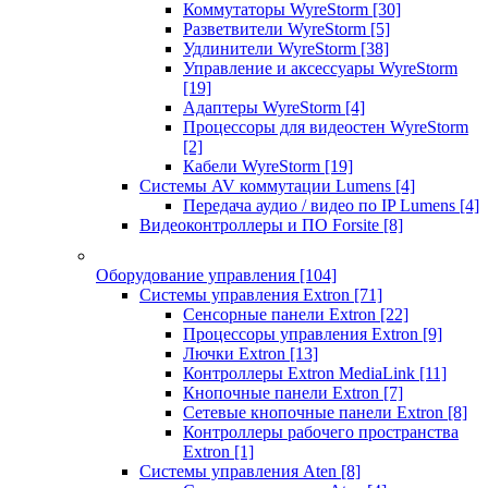
Коммутаторы WyreStorm
[30]
Разветвители WyreStorm
[5]
Удлинители WyreStorm
[38]
Управление и аксессуары WyreStorm
[19]
Адаптеры WyreStorm
[4]
Процессоры для видеостен WyreStorm
[2]
Кабели WyreStorm
[19]
Системы AV коммутации Lumens
[4]
Передача аудио / видео по IP Lumens
[4]
Видеоконтроллеры и ПО Forsite
[8]
Оборудование управления
[104]
Системы управления Extron
[71]
Сенсорные панели Extron
[22]
Процессоры управления Extron
[9]
Лючки Extron
[13]
Контроллеры Extron MediaLink
[11]
Кнопочные панели Extron
[7]
Сетевые кнопочные панели Extron
[8]
Контроллеры рабочего пространства
Extron
[1]
Системы управления Aten
[8]