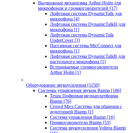
Выдвижные механизмы Arthur Holm для
микрофонов и громкоговорителей
[17]
Лифтовая система DynamicTalk для
микрофона
[4]
Лифтовая система DynamicTalkH для
микрофона
[1]
Лифтовая система DynamicTalk
UnderCover
[3]
Пассивная система MicConnect для
микрофона
[1]
Лифтовая система DynamicTalkB для
настольного микрофона
[1]
Встраиваемые громкоговорители
Arthur Holm
[1]
Оборудование звукоусиления
[1150]
Системы управления звуком Biamp
[186]
Tesira Цифровая медиаплатформа
Biamp
[76]
Crowd Mics Система для общения с
аудиторией Biamp
[1]
Система управления Biamp
[16]
Громкоговорители Biamp
[53]
Система звукоусиления Voltera Biamp