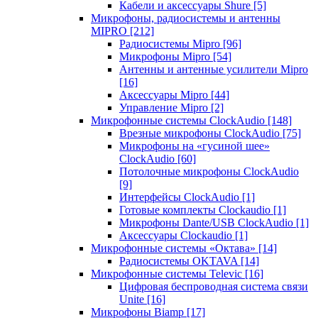
Кабели и аксессуары Shure
[5]
Микрофоны, радиосистемы и антенны
MIPRO
[212]
Радиосистемы Mipro
[96]
Микрофоны Mipro
[54]
Антенны и антенные усилители Mipro
[16]
Аксессуары Mipro
[44]
Управление Mipro
[2]
Микрофонные системы ClockAudio
[148]
Врезные микрофоны ClockAudio
[75]
Микрофоны на «гусиной шее»
ClockAudio
[60]
Потолочные микрофоны ClockAudio
[9]
Интерфейсы ClockAudio
[1]
Готовые комплекты Clockaudio
[1]
Микрофоны Dante/USB ClockAudio
[1]
Аксессуары Clockaudio
[1]
Микрофонные системы «Октава»
[14]
Радиосистемы OKTAVA
[14]
Микрофонные системы Televic
[16]
Цифровая беспроводная система связи
Unite
[16]
Микрофоны Biamp
[17]