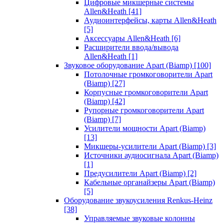
Цифровые микшерные системы
Allen&Heath
[41]
Аудиоинтерфейсы, карты Allen&Heath
[5]
Аксессуары Allen&Heath
[6]
Расширители ввода/вывода
Allen&Heath
[1]
Звуковое оборудование Apart (Biamp)
[100]
Потолочные громкоговорители Apart
(Biamp)
[27]
Корпусные громкоговорители Apart
(Biamp)
[42]
Рупорные громкоговорители Apart
(Biamp)
[7]
Усилители мощности Apart (Biamp)
[13]
Микшеры-усилители Apart (Biamp)
[3]
Источники аудиосигнала Apart (Biamp)
[1]
Предусилители Apart (Biamp)
[2]
Кабельные органайзеры Apart (Biamp)
[5]
Оборудование звукоусиления Renkus-Heinz
[38]
Управляемые звуковые колонны