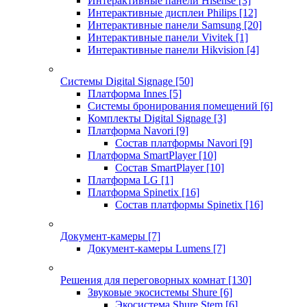
Интерактивные панели Hisense
[3]
Интерактивные дисплеи Philips
[12]
Интерактивные панели Samsung
[20]
Интерактивные панели Vivitek
[1]
Интерактивные панели Hikvision
[4]
Системы Digital Signage
[50]
Платформа Innes
[5]
Системы бронирования помещений
[6]
Комплекты Digital Signage
[3]
Платформа Navori
[9]
Состав платформы Navori
[9]
Платформа SmartPlayer
[10]
Состав SmartPlayer
[10]
Платформа LG
[1]
Платформа Spinetix
[16]
Состав платформы Spinetix
[16]
Документ-камеры
[7]
Документ-камеры Lumens
[7]
Решения для переговорных комнат
[130]
Звуковые экосистемы Shure
[6]
Экосистема Shure Stem
[6]