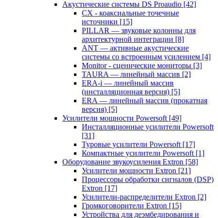
Акустические системы DS Proaudio
[42]
CX - коаксиальные точечные
источники
[15]
PILLAR — звуковые колонны для
архитектурной интеграции
[8]
ANT — активные акустические
системы со встроенным усилением
[4]
Monitor - сценические мониторы
[3]
TAURA — линейный массив
[2]
ERA-i — линейный массив
(инсталляционная версия)
[5]
ERA — линейный массив (прокатная
версия)
[5]
Усилители мощности Powersoft
[49]
Инсталляционные усилители Powersoft
[31]
Туровые усилители Powersoft
[17]
Компактные усилители Powersoft
[1]
Оборудование звукоусиления Extron
[58]
Усилители мощности Extron
[21]
Процессоры обработки сигналов (DSP)
Extron
[17]
Усилители-распределители Extron
[2]
Громкоговорители Extron
[15]
Устройства для деэмбедирования и