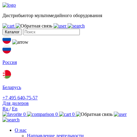
Дистрибьютор мультимедийного оборудования
Каталог
Россия
Беларусь
+7 495 640-75-57
Для дилеров
Ru
/
En
0
0
0
О нас
Направление деятельности