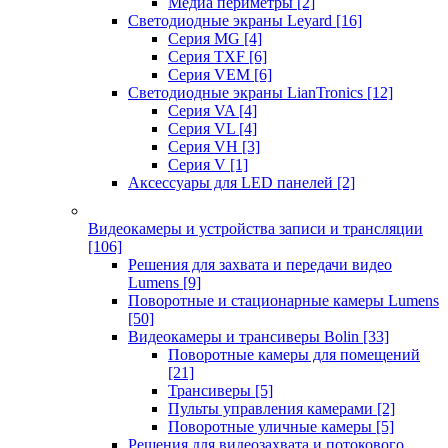
Медиа периметры
[2]
Светодиодные экраны Leyard
[16]
Серия MG
[4]
Серия TXF
[6]
Серия VEM
[6]
Светодиодные экраны LianTronics
[12]
Серия VA
[4]
Серия VL
[4]
Серия VH
[3]
Серия V
[1]
Аксессуары для LED панелей
[2]
Видеокамеры и устройства записи и трансляции
[106]
Решения для захвата и передачи видео
Lumens
[9]
Поворотные и стационарные камеры Lumens
[50]
Видеокамеры и трансиверы Bolin
[33]
Поворотные камеры для помещений
[21]
Трансиверы
[5]
Пульты управления камерами
[2]
Поворотные уличные камеры
[5]
Решения для видеозахвата и потокового