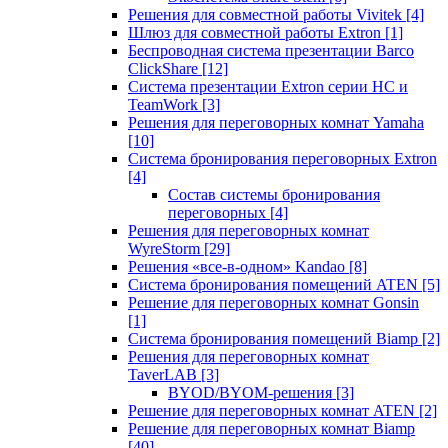
Решения для совместной работы Vivitek
[4]
Шлюз для совместной работы Extron
[1]
Беспроводная система презентации Barco
ClickShare
[12]
Система презентации Extron серии HC и
TeamWork
[3]
Решения для переговорных комнат Yamaha
[10]
Система бронирования переговорных Extron
[4]
Состав системы бронирования
переговорных
[4]
Решения для переговорных комнат
WyreStorm
[29]
Решения «все-в-одном» Kandao
[8]
Система бронирования помещений ATEN
[5]
Решение для переговорных комнат Gonsin
[1]
Система бронирования помещений Biamp
[2]
Решения для переговорных комнат
TaverLAB
[3]
BYOD/BYOM-решения
[3]
Решение для переговорных комнат ATEN
[2]
Решение для переговорных комнат Biamp
[40]