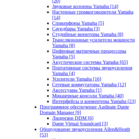
[20]
Звуковые колонны Yamaha
[14]
Настенные громкоговорители Yamaha
[14]
Спикерфоны Yamaha
[5]
Саундбары Yamaha
[3]
Студийные мониторы Yamaha
[8]
Трансляционные усилители мощности
Yamaha
[8]
Цифровые матричные процессоры
Yamaha
[5]
Акустические системы Yamaha
[65]
Портативные системы звукоусиления
Yamaha
[4]
Усилители Yamaha
[16]
Сетевые коммутаторы Yamaha
[12]
Аксессуары Yamaha
[1]
Микшерные консоли Yamaha
[40]
Интерфейсы и конвертеры Yamaha
[23]
Программное обеспечение Audinate Dante
Domain Manager
[9]
Лицензии DDM
[6]
Dante Virtual Soundcard
[3]
Оборудование звукоусиления Allen&Heath
[53]