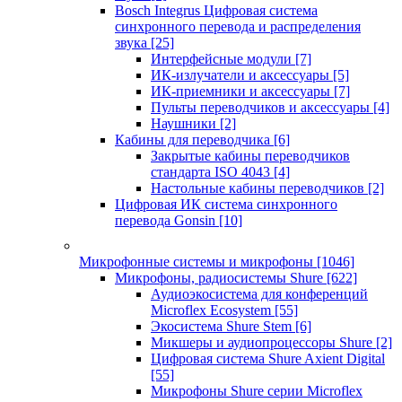
Bosch Integrus Цифровая система
синхронного перевода и распределения
звука
[25]
Интерфейсные модули
[7]
ИК-излучатели и аксессуары
[5]
ИК-приемники и аксессуары
[7]
Пульты переводчиков и аксессуары
[4]
Наушники
[2]
Кабины для переводчика
[6]
Закрытые кабины переводчиков
стандарта ISO 4043
[4]
Настольные кабины переводчиков
[2]
Цифровая ИК система синхронного
перевода Gonsin
[10]
Микрофонные системы и микрофоны
[1046]
Микрофоны, радиосистемы Shure
[622]
Аудиоэкосистема для конференций
Microflex Ecosystem
[55]
Экосистема Shure Stem
[6]
Микшеры и аудиопроцессоры Shure
[2]
Цифровая система Shure Axient Digital
[55]
Микрофоны Shure серии Microflex