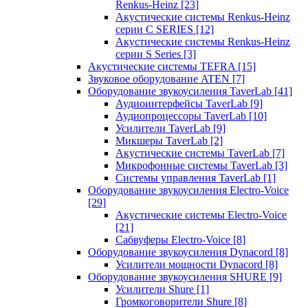
Renkus-Heinz
[23]
Акустические системы Renkus-Heinz
серии C SERIES
[12]
Акустические системы Renkus-Heinz
серии S Series
[3]
Акустические системы TEFRA
[15]
Звуковое оборудование ATEN
[7]
Оборудование звукоусиления TaverLab
[41]
Аудиоинтерфейсы TaverLab
[9]
Аудиопроцессоры TaverLab
[10]
Усилители TaverLab
[9]
Микшеры TaverLab
[2]
Акустические системы TaverLab
[7]
Микрофонные системы TaverLab
[3]
Системы управления TaverLab
[1]
Оборудование звукоусиления Electro-Voice
[29]
Акустические системы Electro-Voice
[21]
Сабвуферы Electro-Voice
[8]
Оборудование звукоусиления Dynacord
[8]
Усилители мощности Dynacord
[8]
Оборудование звукоусиления SHURE
[9]
Усилители Shure
[1]
Громкоговорители Shure
[8]