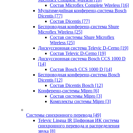
Состав Microflex Complete Wireless
[16]
Мультимедийная конференц-система Bosch
Dicentis
[77]
Состав Dicentis
[77]
Беспроводная конференц-система Shure
Microflex Wireless
[25]
Состав системы Shure Microflex
Wireless
[25]
Дискуссионная система Televic D-Cerno
[19]
Состав Televic D-Cerno
[19]
Дискуссионная система Bosch CCS 1000 D
[14]
Состав Bosch CCS 1000 D
[14]
Беспроводная конференц-система Bosch
Dicentis
[12]
Состав Dicentis Bosch
[12]
Конференц-системы Mipro
[6]
Состав системы Mipro
[3]
Комплекты системы Mipro
[3]
Системы синхронного перевода
[49]
Televic Lingua IR Цифровая ИК система
синхронного перевода и распределения
звука
[8]