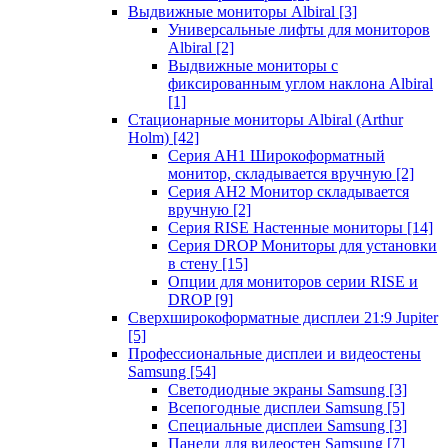
Выдвижные мониторы Albiral
[3]
Универсальные лифты для мониторов
Albiral
[2]
Выдвижные мониторы с
фиксированным углом наклона Albiral
[1]
Стационарные мониторы Albiral (Arthur
Holm)
[42]
Серия AH1 Широкоформатный
монитор, складывается вручную
[2]
Серия AH2 Монитор складывается
вручную
[2]
Серия RISE Настенные мониторы
[14]
Серия DROP Мониторы для установки
в стену
[15]
Опции для мониторов серии RISE и
DROP
[9]
Сверхширокоформатные дисплеи 21:9 Jupiter
[5]
Профессиональные дисплеи и видеостены
Samsung
[54]
Светодиодные экраны Samsung
[3]
Всепогодные дисплеи Samsung
[5]
Специальные дисплеи Samsung
[3]
Панели для видеостен Samsung
[7]