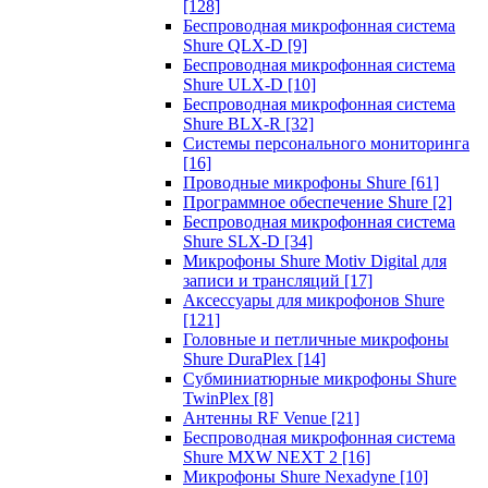
[128]
Беспроводная микрофонная система
Shure QLX-D
[9]
Беспроводная микрофонная система
Shure ULX-D
[10]
Беспроводная микрофонная система
Shure BLX-R
[32]
Системы персонального мониторинга
[16]
Проводные микрофоны Shure
[61]
Программное обеспечение Shure
[2]
Беспроводная микрофонная система
Shure SLX-D
[34]
Микрофоны Shure Motiv Digital для
записи и трансляций
[17]
Аксессуары для микрофонов Shure
[121]
Головные и петличные микрофоны
Shure DuraPlex
[14]
Субминиатюрные микрофоны Shure
TwinPlex
[8]
Антенны RF Venue
[21]
Беспроводная микрофонная система
Shure MXW NEXT 2
[16]
Микрофоны Shure Nexadyne
[10]