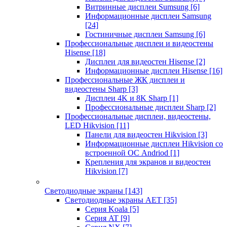
Витринные дисплеи Sumsung
[6]
Информационные дисплеи Samsung
[24]
Гостиничные дисплеи Samsung
[6]
Профессиональные дисплеи и видеостены
Hisense
[18]
Дисплеи для видеостен Hisense
[2]
Информационные дисплеи Hisense
[16]
Профессиональные ЖК дисплеи и
видеостены Sharp
[3]
Дисплеи 4K и 8K Sharp
[1]
Профессиональные дисплеи Sharp
[2]
Профессиональные дисплеи, видеостены,
LED Hikvision
[11]
Панели для видеостен Hikvision
[3]
Информационные дисплеи Hikvision со
встроенной ОС Andriod
[1]
Крепления для экранов и видеостен
Hikvision
[7]
Светодиодные экраны
[143]
Светодиодные экраны AET
[35]
Cерия Koala
[5]
Серия AT
[9]