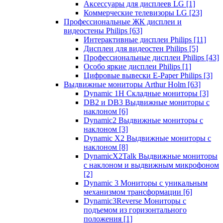
Аксессуары для дисплеев LG
[1]
Коммерческие телевизоры LG
[23]
Профессиональные ЖК дисплеи и
видеостены Philips
[63]
Интерактивные дисплеи Philips
[11]
Дисплеи для видеостен Philips
[5]
Профессиональные дисплеи Philips
[43]
Особо яркие дисплеи Philips
[1]
Цифровые вывески E-Paper Philips
[3]
Выдвижные мониторы Arthur Holm
[63]
Dynamic 1Н Складные мониторы
[3]
DB2 и DB3 Выдвижные мониторы с
наклоном
[6]
Dynamic2 Выдвижные мониторы с
наклоном
[3]
Dynamic X2 Выдвижные мониторы с
наклоном
[8]
DynamicX2Talk Выдвижные мониторы
с наклоном и выдвижным микрофоном
[2]
Dynamic 3 Мониторы с уникальным
механизмом трансформации
[6]
Dynamic3Reverse Мониторы с
подъемом из горизонтального
положения
[1]