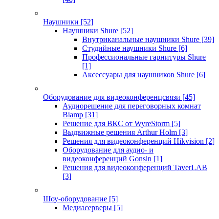
Наушники
[52]
Наушники Shure
[52]
Внутриканальные наушники Shure
[39]
Студийные наушники Shure
[6]
Профессиональные гарнитуры Shure
[1]
Аксессуары для наушников Shure
[6]
Оборудование для видеоконференцсвязи
[45]
Аудиорешение для переговорных комнат
Biamp
[31]
Решение для ВКС от WyreStorm
[5]
Выдвижные решения Arthur Holm
[3]
Решения для видеоконференций Hikvision
[2]
Оборудование для аудио- и
видеоконференций Gonsin
[1]
Решения для видеоконференций TaverLAB
[3]
Шоу-оборудование
[5]
Медиасерверы
[5]