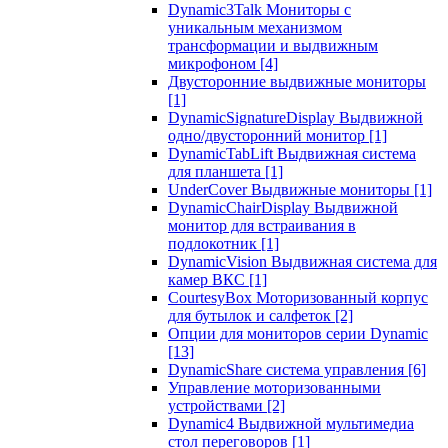
Dynamic3Talk Мониторы с
уникальным механизмом
трансформации и выдвижным
микрофоном
[4]
Двусторонние выдвижные мониторы
[1]
DynamicSignatureDisplay Выдвижной
одно/двусторонний монитор
[1]
DynamicTabLift Выдвижная система
для планшета
[1]
UnderCover Выдвижные мониторы
[1]
DynamicChairDisplay Выдвижной
монитор для встраивания в
подлокотник
[1]
DynamicVision Выдвижная система для
камер ВКС
[1]
CourtesyBox Моторизованный корпус
для бутылок и салфеток
[2]
Опции для мониторов серии Dynamic
[13]
DynamicShare система управления
[6]
Управление моторизованными
устройствами
[2]
Dynamic4 Выдвижной мультимедиа
стол переговоров
[1]