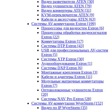
Видео разветвители ATEN
[30]
Видео удлинители ATEN
[79]
Видео конвертеры ATEN
[31]
KVM-переключатели ATEN
[9]
Кабели и аксессуары ATEN
[63]
Системы AV-коммутации Extron
[199]
Процессоры для видеостен Extron
[6]
Процессоры обработки видеосигналов
Extron
[22]
Коммутаторы Extron
[17]
Системы DTP Extron
[43]
USB для профессиональных AV-систем
Extron
[5]
Системы XTP Extron
[30]
Аудиооборудование Extron
[1]
Системы DXP Extron
[6]
Монтажные крепления Extron
[3]
Кабели и адаптеры Extron
[11]
Модульные матричные коммутаторы
Extron
[7]
Оптоволоконные удлинители Extron
[20]
Системы NAV Pro Extron
[28]
Системы AV-коммутации WyreStorm
[152]
Видео по IP WyreStorm
[35]