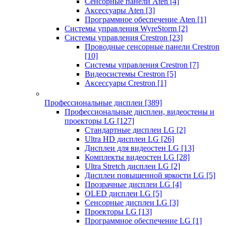
Сенсорные панели Aten
[4]
Аксессуары Aten
[3]
Программное обеспечение Aten
[1]
Системы управления WyreStorm
[2]
Системы управления Crestron
[23]
Проводные сенсорные панели Crestron
[10]
Системы управления Crestron
[7]
Видеосистемы Crestron
[5]
Аксессуары Crestron
[1]
Профессиональные дисплеи
[389]
Профессиональные дисплеи, видеостены и
проекторы LG
[127]
Стандартные дисплеи LG
[2]
Ultra HD дисплеи LG
[26]
Дисплеи для видеостен LG
[13]
Комплекты видеостен LG
[28]
Ultra Stretch дисплеи LG
[2]
Дисплеи повышенной яркости LG
[5]
Прозрачные дисплеи LG
[4]
OLED дисплеи LG
[5]
Сенсорные дисплеи LG
[3]
Проекторы LG
[13]
Программное обеспечение LG
[1]