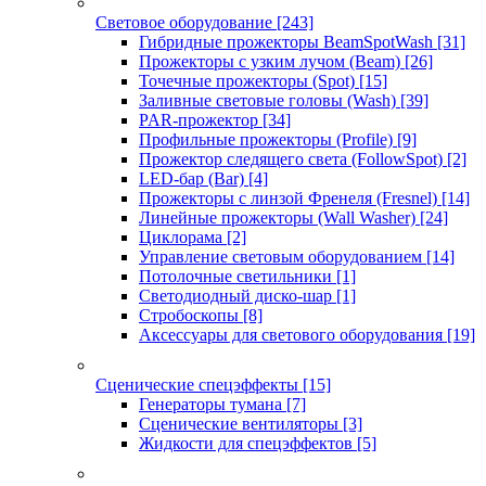
Световое оборудование
[243]
Гибридные прожекторы BeamSpotWash
[31]
Прожекторы с узким лучом (Beam)
[26]
Точечные прожекторы (Spot)
[15]
Заливные световые головы (Wash)
[39]
PAR-прожектор
[34]
Профильные прожекторы (Profile)
[9]
Прожектор следящего света (FollowSpot)
[2]
LED-бар (Bar)
[4]
Прожекторы с линзой Френеля (Fresnel)
[14]
Линейные прожекторы (Wall Washer)
[24]
Циклорама
[2]
Управление световым оборудованием
[14]
Потолочные светильники
[1]
Светодиодный диско-шар
[1]
Стробоскопы
[8]
Аксессуары для светового оборудования
[19]
Сценические спецэффекты
[15]
Генераторы тумана
[7]
Сценические вентиляторы
[3]
Жидкости для спецэффектов
[5]