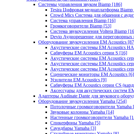
Системы управления звуком Biamp
[186]
Tesira Цифровая медиаплатформа Biamp
Crowd Mics Система для общения с ауд
Система управления Biamp
[16]
Громкоговорители Biamp
[53]
Система звукоусиления Voltera Biamp
[16
Devio Аудиорешение для переговорных
Оборудование звукоусиления EM Acoustics
[87
Акустические системы EM Acoustics 
Сабвуферы EM Acoustics серии S
[16]
Акустические системы EM Acoustics с
Акустические системы EM Acoustics сер
Акустические системы EM Acoustics сер
Сценические мониторы EM Acoustics
[6]
Усилители EM Acoustics
[9]
Сабвуферы EM Acoustics серии CS (кар
Аксессуары для акустических систем EM
Адаптеры Audinate Dante для звукового обор
Оборудование звукоусиления Yamaha
[254]
Потолочные громкоговорители Yamaha
Звуковые колонны Yamaha
[14]
Настенные громкоговорители Yamaha
[1
Спикерфоны Yamaha
[5]
Саундбары Yamaha
[3]
Студийные мониторы Yamaha
[8]