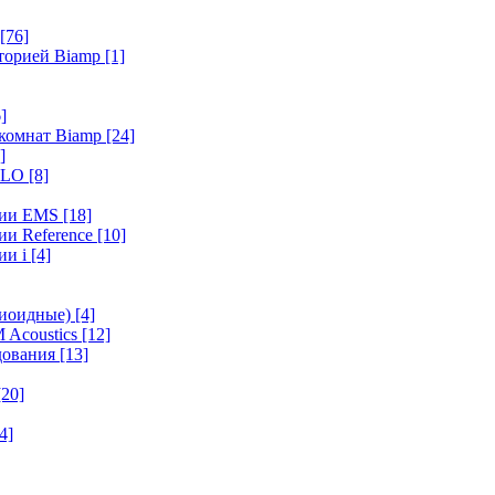
[76]
иторией Biamp
[1]
]
 комнат Biamp
[24]
]
HALO
[8]
ерии EMS
[18]
ии Reference
[10]
ии i
[4]
диоидные)
[4]
 Acoustics
[12]
удования
[13]
[20]
4]