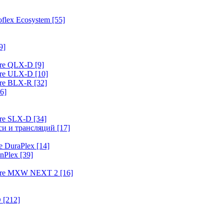
flex Ecosystem
[55]
9]
ure QLX-D
[9]
ure ULX-D
[10]
ure BLX-R
[32]
6]
ure SLX-D
[34]
иси и трансляций
[17]
e DuraPlex
[14]
nPlex
[39]
hure MXW NEXT 2
[16]
O
[212]