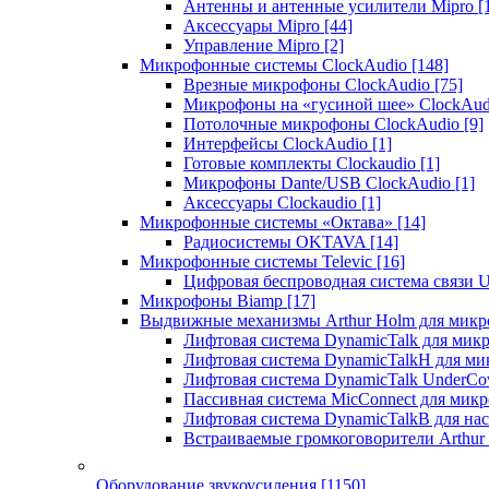
Антенны и антенные усилители Mipro
[
Аксессуары Mipro
[44]
Управление Mipro
[2]
Микрофонные системы ClockAudio
[148]
Врезные микрофоны ClockAudio
[75]
Микрофоны на «гусиной шее» ClockAu
Потолочные микрофоны ClockAudio
[9]
Интерфейсы ClockAudio
[1]
Готовые комплекты Clockaudio
[1]
Микрофоны Dante/USB ClockAudio
[1]
Аксессуары Clockaudio
[1]
Микрофонные системы «Октава»
[14]
Радиосистемы OKTAVA
[14]
Микрофонные системы Televic
[16]
Цифровая беспроводная система связи U
Микрофоны Biamp
[17]
Выдвижные механизмы Arthur Holm для микр
Лифтовая система DynamicTalk для ми
Лифтовая система DynamicTalkH для м
Лифтовая система DynamicTalk UnderCo
Пассивная система MicConnect для мик
Лифтовая система DynamicTalkB для на
Встраиваемые громкоговорители Arthu
Оборудование звукоусиления
[1150]