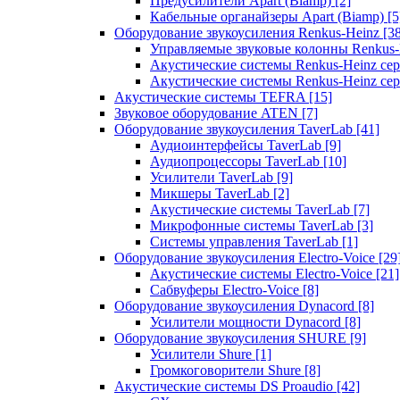
Предусилители Apart (Biamp)
[2]
Кабельные органайзеры Apart (Biamp)
[5
Оборудование звукоусиления Renkus-Heinz
[3
Управляемые звуковые колонны Renkus
Акустические системы Renkus-Heinz с
Акустические системы Renkus-Heinz сер
Акустические системы TEFRA
[15]
Звуковое оборудование ATEN
[7]
Оборудование звукоусиления TaverLab
[41]
Аудиоинтерфейсы TaverLab
[9]
Аудиопроцессоры TaverLab
[10]
Усилители TaverLab
[9]
Микшеры TaverLab
[2]
Акустические системы TaverLab
[7]
Микрофонные системы TaverLab
[3]
Системы управления TaverLab
[1]
Оборудование звукоусиления Electro-Voice
[29
Акустические системы Electro-Voice
[21]
Сабвуферы Electro-Voice
[8]
Оборудование звукоусиления Dynacord
[8]
Усилители мощности Dynacord
[8]
Оборудование звукоусиления SHURE
[9]
Усилители Shure
[1]
Громкоговорители Shure
[8]
Акустические системы DS Proaudio
[42]