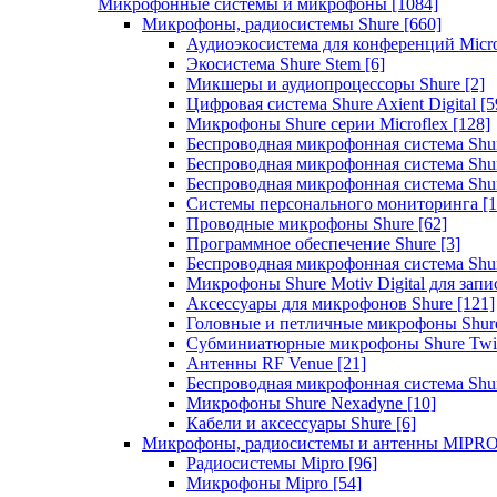
Микрофонные системы и микрофоны
[1084]
Микрофоны, радиосистемы Shure
[660]
Аудиоэкосистема для конференций Micro
Экосистема Shure Stem
[6]
Микшеры и аудиопроцессоры Shure
[2]
Цифровая система Shure Axient Digital
[5
Микрофоны Shure серии Microflex
[128]
Беспроводная микрофонная система Sh
Беспроводная микрофонная система Sh
Беспроводная микрофонная система Sh
Системы персонального мониторинга
[1
Проводные микрофоны Shure
[62]
Программное обеспечение Shure
[3]
Беспроводная микрофонная система Sh
Микрофоны Shure Motiv Digital для зап
Аксессуары для микрофонов Shure
[121]
Головные и петличные микрофоны Shur
Субминиатюрные микрофоны Shure Twi
Антенны RF Venue
[21]
Беспроводная микрофонная система S
Микрофоны Shure Nexadyne
[10]
Кабели и аксессуары Shure
[6]
Микрофоны, радиосистемы и антенны MIPR
Радиосистемы Mipro
[96]
Микрофоны Mipro
[54]