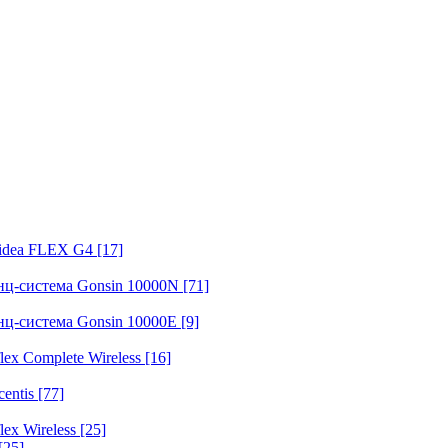
fidea FLEX G4
[17]
нц-система Gonsin 10000N
[71]
нц-система Gonsin 10000E
[9]
ex Complete Wireless
[16]
entis
[77]
ex Wireless
[25]
[25]