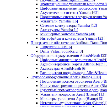
Трансляционные усилители мощности 
Цифровые матричные процессоры Yam
Акустические системы Yamaha
[65]
Портативные системы звукоусиления Y
Усилители Yamaha
[16]
Сетевые коммутаторы Yamaha
[12]
Аксессуары Yamaha
[1]
Микшерные консоли Yamaha
[40]
Интерфейсы и конвертеры Yamaha
[23]
Программное обеспечение Audinate Dante Do
Лицензии DDM
[6]
Dante Virtual Soundcard
[3]
Оборудование звукоусиления Allen&Heath
[53
Цифровые микшерные системы Allen&
Аудиоинтерфейсы, карты Allen&Heath
[
Аксессуары Allen&Heath
[6]
Расширители ввода/вывода Allen&Heat
Звуковое оборудование Apart (Biamp)
[100]
Потолочные громкоговорители Apart (B
Корпусные громкоговорители Apart (Bi
Рупорные громкоговорители Apart (Bia
Усилители мощности Apart (Biamp)
[13]
Микшеры-усилители Apart (Biamp)
[3]
Источники аудиосигнала Apart (Biamp)
[