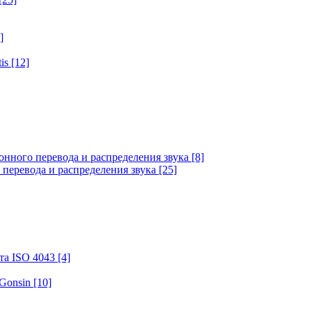
]
tis
[12]
онного перевода и распределения звука
[8]
 перевода и распределения звука
[25]
та ISO 4043
[4]
 Gonsin
[10]