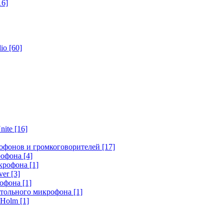
16]
dio
[60]
nite
[16]
офонов и громкоговорителей
[17]
крофона
[4]
икрофона
[1]
ver
[3]
рофона
[1]
стольного микрофона
[1]
r Holm
[1]