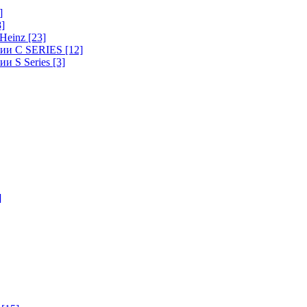
]
8]
-Heinz
[23]
ерии C SERIES
[12]
ии S Series
[3]
]