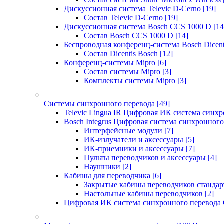
Дискуссионная система Televic D-Cerno
[19]
Состав Televic D-Cerno
[19]
Дискуссионная система Bosch CCS 1000 D
[14
Состав Bosch CCS 1000 D
[14]
Беспроводная конференц-система Bosch Dicen
Состав Dicentis Bosch
[12]
Конференц-системы Mipro
[6]
Состав системы Mipro
[3]
Комплекты системы Mipro
[3]
Системы синхронного перевода
[49]
Televic Lingua IR Цифровая ИК система синхр
Bosch Integrus Цифровая система синхронного
Интерфейсные модули
[7]
ИК-излучатели и аксессуары
[5]
ИК-приемники и аксессуары
[7]
Пульты переводчиков и аксессуары
[4]
Наушники
[2]
Кабины для переводчика
[6]
Закрытые кабины переводчиков стандар
Настольные кабины переводчиков
[2]
Цифровая ИК система синхронного перевода