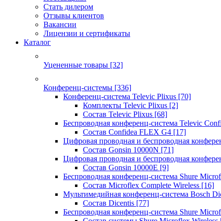
Стать дилером
Отзывы клиентов
Вакансии
Лицензии и сертификаты
Каталог
Уцененные товары
[32]
Конференц-системы
[336]
Конференц-система Televic Plixus
[70]
Комплекты Televic Plixus
[2]
Состав Televic Plixus
[68]
Беспроводная конференц-система Televic Con
Состав Confidea FLEX G4
[17]
Цифровая проводная и беспроводная конфере
Состав Gonsin 10000N
[71]
Цифровая проводная и беспроводная конфере
Состав Gonsin 10000E
[9]
Беспроводная конференц-система Shure Microfl
Состав Microflex Complete Wireless
[16]
Мультимедийная конференц-система Bosch Dic
Состав Dicentis
[77]
Беспроводная конференц-система Shure Microfl
Состав системы Shure Microflex Wireless