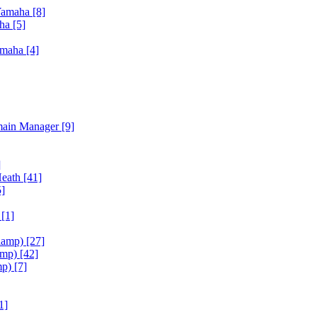
Yamaha
[8]
aha
[5]
amaha
[4]
main Manager
[9]
]
Heath
[41]
5]
h
[1]
iamp)
[27]
amp)
[42]
mp)
[7]
1]