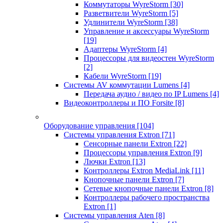
Коммутаторы WyreStorm
[30]
Разветвители WyreStorm
[5]
Удлинители WyreStorm
[38]
Управление и аксессуары WyreStorm
[19]
Адаптеры WyreStorm
[4]
Процессоры для видеостен WyreStorm
[2]
Кабели WyreStorm
[19]
Системы AV коммутации Lumens
[4]
Передача аудио / видео по IP Lumens
[4]
Видеоконтроллеры и ПО Forsite
[8]
Оборудование управления
[104]
Системы управления Extron
[71]
Сенсорные панели Extron
[22]
Процессоры управления Extron
[9]
Лючки Extron
[13]
Контроллеры Extron MediaLink
[11]
Кнопочные панели Extron
[7]
Сетевые кнопочные панели Extron
[8]
Контроллеры рабочего пространства
Extron
[1]
Системы управления Aten
[8]