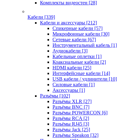
Комплекты видеостен
[28]
Кабели
[339]
Кабели и аксессуары
[212]
Спикерные кабели
[57]
Микрофонные кабели
[30]
Сетевые кабели
[67]
Инструментальный кабель
[1]
Аудиокабели
[3]
Кабельные оплетки
[1]
Коаксиальные кабели
[2]
HDMI кабели
[25]
Интерфейсные кабели
[14]
USB кабели / удлинители
[10]
Силовые кабели
[1]
Аксессуары
[1]
Разъёмы
[102]
Разъёмы XLR
[27]
Разъёмы BNC
[7]
Разъёмы POWERCON
[6]
Разъёмы RCA
[2]
Разъёмы RJ45
[3]
Разъёмы Jack
[25]
Разъёмы Speakon
[32]