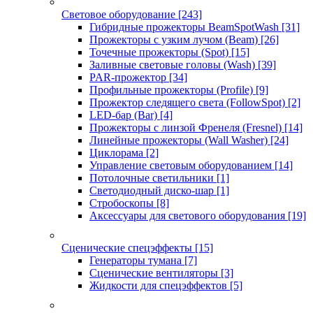
Световое оборудование
[243]
Гибридные прожекторы BeamSpotWash
[31]
Прожекторы с узким лучом (Beam)
[26]
Точечные прожекторы (Spot)
[15]
Заливные световые головы (Wash)
[39]
PAR-прожектор
[34]
Профильные прожекторы (Profile)
[9]
Прожектор следящего света (FollowSpot)
[2]
LED-бар (Bar)
[4]
Прожекторы с линзой Френеля (Fresnel)
[14]
Линейные прожекторы (Wall Washer)
[24]
Циклорама
[2]
Управление световым оборудованием
[14]
Потолочные светильники
[1]
Светодиодный диско-шар
[1]
Стробоскопы
[8]
Аксессуары для светового оборудования
[19]
Сценические спецэффекты
[15]
Генераторы тумана
[7]
Сценические вентиляторы
[3]
Жидкости для спецэффектов
[5]