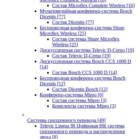
Состав Microflex Complete Wireless
[16]
Мультимедийная конференц-система Bosch
Dicentis
[77]
Состав Dicentis
[77]
Беспроводная конференц-система Shure
Microflex Wireless
[25]
Состав системы Shure Microflex
Wireless
[25]
Дискуссионная система Televic D-Cerno
[19]
Состав Televic D-Cerno
[19]
Дискуссионная система Bosch CCS 1000 D
[14]
Состав Bosch CCS 1000 D
[14]
Беспроводная конференц-система Bosch
Dicentis
[12]
Состав Dicentis Bosch
[12]
Конференц-системы Mipro
[6]
Состав системы Mipro
[3]
Комплекты системы Mipro
[3]
Системы синхронного перевода
[49]
Televic Lingua IR Цифровая ИК система
синхронного перевода и распределения
звука
[8]