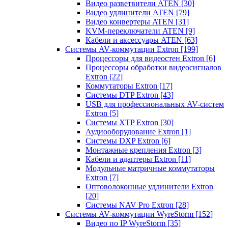
Видео разветвители ATEN
[30]
Видео удлинители ATEN
[79]
Видео конвертеры ATEN
[31]
KVM-переключатели ATEN
[9]
Кабели и аксессуары ATEN
[63]
Системы AV-коммутации Extron
[199]
Процессоры для видеостен Extron
[6]
Процессоры обработки видеосигналов
Extron
[22]
Коммутаторы Extron
[17]
Системы DTP Extron
[43]
USB для профессиональных AV-систем
Extron
[5]
Системы XTP Extron
[30]
Аудиооборудование Extron
[1]
Системы DXP Extron
[6]
Монтажные крепления Extron
[3]
Кабели и адаптеры Extron
[11]
Модульные матричные коммутаторы
Extron
[7]
Оптоволоконные удлинители Extron
[20]
Системы NAV Pro Extron
[28]
Системы AV-коммутации WyreStorm
[152]
Видео по IP WyreStorm
[35]