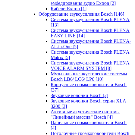
эмбедирования аудио Extron
[2]
Кабели Extron
[1]
Оборудование звукоусиления Bosch
[146]
Система звукоусиления Bosch PLENA
[13]
Система звукоусиления Bosch PLENA
EASY LINE
[14]
Система звукоусиления Bosch PLENA-
All-in-One
[5]
Система звукоусиления Bosch PLENA
Matrix
[5]
Система звукоусиления Bosch PLENA
VOICE ALARM SYSTEM
[8]
Музыкальные акустические системы
Bosch LB6/ LC6/ LP6
[10]
Корпусные громкоговорители Bosch
[37]
Звуковые колонки Bosch
[2]
Звуковые колонки Bosch серии XLA
3200
[3]
Активные акустические системы
"Линейный массив" Bosch
[4]
Панельные громкоговорители Bosch
[4]
Потолочные громкоговорители Bosch