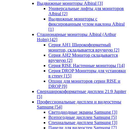
Выдвижные мониторы Albiral
[3]
Универсальные лифты для мониторов
Albiral
[2]
Выдвижные мониторы с
фиксированным углом наклона Albiral
[1]
Стационарные мониторы Albiral (Arthur
Holm)
[42]
Серия AH1 Широкоформатный
монитор, складывается вручную
[2]
Серия AH2 Монитор складывается
вручную
[2]
Серия RISE Настенные мониторы
[14]
Серия DROP Мониторы для установки
в стену
[15]
Опции для мониторов серии RISE и
DROP
[9]
Сверхширокоформатные дисплеи 21:9 Jupiter
[5]
Профессиональные дисплеи и видеостены
Samsung
[54]
Светодиодные экраны Samsung
[3]
Всепогодные дисплеи Samsung
[5]
Специальные дисплеи Samsung
[3]
Панели для видеостен Samsung
[7]