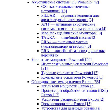
Акустические системы DS Proaudio
[42]
CX - коаксиальные точечные
источники
[15]
PILLAR — звуковые колонны для
архитектурной интеграции
[8]
ANT — активные акустические
системы со встроенным усилением
[4]
Monitor - сценические мониторы
[3]
TAURA — линейный массив
[2]
ERA-i — линейный массив
(инсталляционная версия)
[5]
ERA — линейный массив (прокатная
версия)
[5]
Усилители мощности Powersoft
[49]
Инсталляционные усилители Powersoft
[31]
Туровые усилители Powersoft
[17]
Компактные усилители Powersoft
[1]
Оборудование звукоусиления Extron
[58]
Усилители мощности Extron
[21]
Процессоры обработки сигналов (DSP)
Extron
[17]
Усилители-распределители Extron
[2]
Громкоговорители Extron
[15]
Устройства для деэмбедирования и