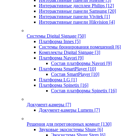
Интерактивные панели Hisense
[3]
Интерактивные дисплеи Philips
[12]
Интерактивные панели Samsung
[20]
Интерактивные панели Vivitek
[1]
Интерактивные панели Hikvision
[4]
Системы Digital Signage
[50]
Платформа Innes
[5]
Системы бронирования помещений
[6]
Комплекты Digital Signage
[3]
Платформа Navori
[9]
Состав платформы Navori
[9]
Платформа SmartPlayer
[10]
Состав SmartPlayer
[10]
Платформа LG
[1]
Платформа Spinetix
[16]
Состав платформы Spinetix
[16]
Документ-камеры
[7]
Документ-камеры Lumens
[7]
Решения для переговорных комнат
[130]
Звуковые экосистемы Shure
[6]
Экосистема Shure Stem
[6]