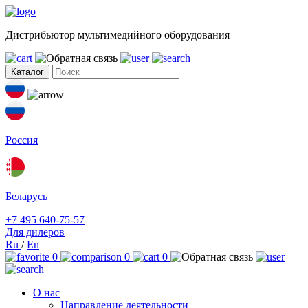
Дистрибьютор мультимедийного оборудования
Каталог
Россия
Беларусь
+7 495 640-75-57
Для дилеров
Ru
/
En
0
0
0
О нас
Направление деятельности