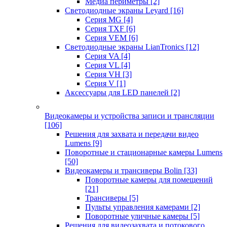
Медиа периметры
[2]
Светодиодные экраны Leyard
[16]
Серия MG
[4]
Серия TXF
[6]
Серия VEM
[6]
Светодиодные экраны LianTronics
[12]
Серия VA
[4]
Серия VL
[4]
Серия VH
[3]
Серия V
[1]
Аксессуары для LED панелей
[2]
Видеокамеры и устройства записи и трансляции
[106]
Решения для захвата и передачи видео
Lumens
[9]
Поворотные и стационарные камеры Lumens
[50]
Видеокамеры и трансиверы Bolin
[33]
Поворотные камеры для помещений
[21]
Трансиверы
[5]
Пульты управления камерами
[2]
Поворотные уличные камеры
[5]
Решения для видеозахвата и потокового