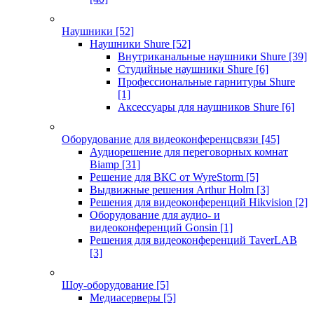
Наушники
[52]
Наушники Shure
[52]
Внутриканальные наушники Shure
[39]
Студийные наушники Shure
[6]
Профессиональные гарнитуры Shure
[1]
Аксессуары для наушников Shure
[6]
Оборудование для видеоконференцсвязи
[45]
Аудиорешение для переговорных комнат
Biamp
[31]
Решение для ВКС от WyreStorm
[5]
Выдвижные решения Arthur Holm
[3]
Решения для видеоконференций Hikvision
[2]
Оборудование для аудио- и
видеоконференций Gonsin
[1]
Решения для видеоконференций TaverLAB
[3]
Шоу-оборудование
[5]
Медиасерверы
[5]