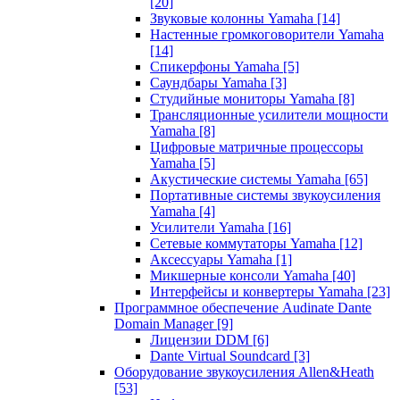
[20]
Звуковые колонны Yamaha
[14]
Настенные громкоговорители Yamaha
[14]
Спикерфоны Yamaha
[5]
Саундбары Yamaha
[3]
Студийные мониторы Yamaha
[8]
Трансляционные усилители мощности
Yamaha
[8]
Цифровые матричные процессоры
Yamaha
[5]
Акустические системы Yamaha
[65]
Портативные системы звукоусиления
Yamaha
[4]
Усилители Yamaha
[16]
Сетевые коммутаторы Yamaha
[12]
Аксессуары Yamaha
[1]
Микшерные консоли Yamaha
[40]
Интерфейсы и конвертеры Yamaha
[23]
Программное обеспечение Audinate Dante
Domain Manager
[9]
Лицензии DDM
[6]
Dante Virtual Soundcard
[3]
Оборудование звукоусиления Allen&Heath
[53]