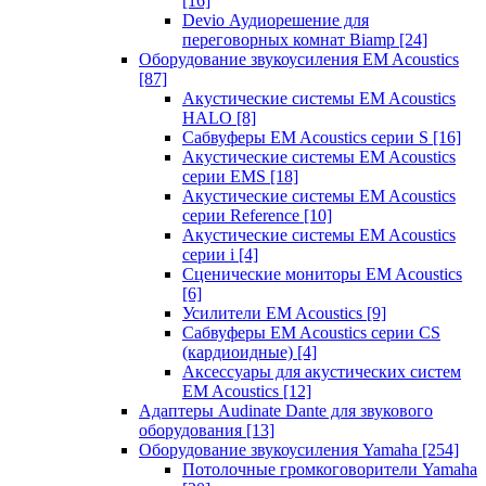
[16]
Devio Аудиорешение для
переговорных комнат Biamp
[24]
Оборудование звукоусиления EM Acoustics
[87]
Акустические системы EM Acoustics
HALO
[8]
Сабвуферы EM Acoustics серии S
[16]
Акустические системы EM Acoustics
серии EMS
[18]
Акустические системы EM Acoustics
серии Reference
[10]
Акустические системы EM Acoustics
серии i
[4]
Сценические мониторы EM Acoustics
[6]
Усилители EM Acoustics
[9]
Сабвуферы EM Acoustics серии CS
(кардиоидные)
[4]
Аксессуары для акустических систем
EM Acoustics
[12]
Адаптеры Audinate Dante для звукового
оборудования
[13]
Оборудование звукоусиления Yamaha
[254]
Потолочные громкоговорители Yamaha