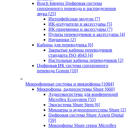
Bosch Integrus Цифровая система
синхронного перевода и распределения
звука
[25]
Интерфейсные модули
[7]
ИК-излучатели и аксессуары
[5]
ИК-приемники и аксессуары
[7]
Пульты переводчиков и аксессуары
[4]
Наушники
[2]
Кабины для переводчика
[6]
Закрытые кабины переводчиков
стандарта ISO 4043
[4]
Настольные кабины переводчиков
[2]
Цифровая ИК система синхронного
перевода Gonsin
[10]
Микрофонные системы и микрофоны
[1084]
Микрофоны, радиосистемы Shure
[660]
Аудиоэкосистема для конференций
Microflex Ecosystem
[55]
Экосистема Shure Stem
[6]
Микшеры и аудиопроцессоры Shure
[2]
Цифровая система Shure Axient Digital
[59]
Микрофоны Shure серии Microflex