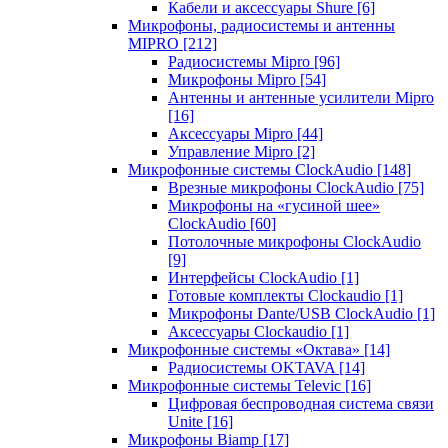
Кабели и аксессуары Shure
[6]
Микрофоны, радиосистемы и антенны
MIPRO
[212]
Радиосистемы Mipro
[96]
Микрофоны Mipro
[54]
Антенны и антенные усилители Mipro
[16]
Аксессуары Mipro
[44]
Управление Mipro
[2]
Микрофонные системы ClockAudio
[148]
Врезные микрофоны ClockAudio
[75]
Микрофоны на «гусиной шее»
ClockAudio
[60]
Потолочные микрофоны ClockAudio
[9]
Интерфейсы ClockAudio
[1]
Готовые комплекты Clockaudio
[1]
Микрофоны Dante/USB ClockAudio
[1]
Аксессуары Clockaudio
[1]
Микрофонные системы «Октава»
[14]
Радиосистемы OKTAVA
[14]
Микрофонные системы Televic
[16]
Цифровая беспроводная система связи
Unite
[16]
Микрофоны Biamp
[17]