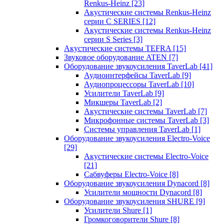
Renkus-Heinz
[23]
Акустические системы Renkus-Heinz
серии C SERIES
[12]
Акустические системы Renkus-Heinz
серии S Series
[3]
Акустические системы TEFRA
[15]
Звуковое оборудование ATEN
[7]
Оборудование звукоусиления TaverLab
[41]
Аудиоинтерфейсы TaverLab
[9]
Аудиопроцессоры TaverLab
[10]
Усилители TaverLab
[9]
Микшеры TaverLab
[2]
Акустические системы TaverLab
[7]
Микрофонные системы TaverLab
[3]
Системы управления TaverLab
[1]
Оборудование звукоусиления Electro-Voice
[29]
Акустические системы Electro-Voice
[21]
Сабвуферы Electro-Voice
[8]
Оборудование звукоусиления Dynacord
[8]
Усилители мощности Dynacord
[8]
Оборудование звукоусиления SHURE
[9]
Усилители Shure
[1]
Громкоговорители Shure
[8]