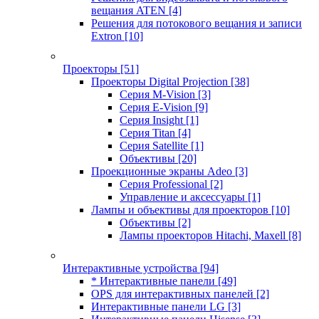
вещания ATEN
[4]
Решения для потокового вещания и записи
Extron
[10]
Проекторы
[51]
Проекторы Digital Projection
[38]
Серия M-Vision
[3]
Серия E-Vision
[9]
Серия Insight
[1]
Серия Titan
[4]
Серия Satellite
[1]
Объективы
[20]
Проекционные экраны Adeo
[3]
Серия Professional
[2]
Управление и аксессуары
[1]
Лампы и объективы для проекторов
[10]
Объективы
[2]
Лампы проекторов Hitachi, Maxell
[8]
Интерактивные устройства
[94]
* Интерактивные панели
[49]
OPS для интерактивных панелей
[2]
Интерактивные панели LG
[3]