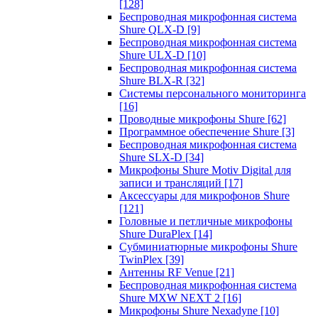
[128]
Беспроводная микрофонная система
Shure QLX-D
[9]
Беспроводная микрофонная система
Shure ULX-D
[10]
Беспроводная микрофонная система
Shure BLX-R
[32]
Системы персонального мониторинга
[16]
Проводные микрофоны Shure
[62]
Программное обеспечение Shure
[3]
Беспроводная микрофонная система
Shure SLX-D
[34]
Микрофоны Shure Motiv Digital для
записи и трансляций
[17]
Аксессуары для микрофонов Shure
[121]
Головные и петличные микрофоны
Shure DuraPlex
[14]
Субминиатюрные микрофоны Shure
TwinPlex
[39]
Антенны RF Venue
[21]
Беспроводная микрофонная система
Shure MXW NEXT 2
[16]
Микрофоны Shure Nexadyne
[10]