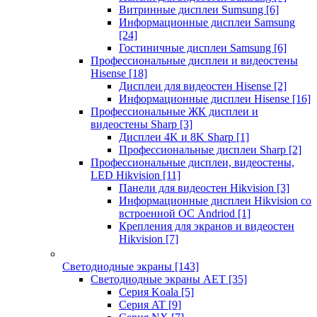
Витринные дисплеи Sumsung
[6]
Информационные дисплеи Samsung
[24]
Гостиничные дисплеи Samsung
[6]
Профессиональные дисплеи и видеостены
Hisense
[18]
Дисплеи для видеостен Hisense
[2]
Информационные дисплеи Hisense
[16]
Профессиональные ЖК дисплеи и
видеостены Sharp
[3]
Дисплеи 4K и 8K Sharp
[1]
Профессиональные дисплеи Sharp
[2]
Профессиональные дисплеи, видеостены,
LED Hikvision
[11]
Панели для видеостен Hikvision
[3]
Информационные дисплеи Hikvision со
встроенной ОС Andriod
[1]
Крепления для экранов и видеостен
Hikvision
[7]
Светодиодные экраны
[143]
Светодиодные экраны AET
[35]
Cерия Koala
[5]
Серия AT
[9]