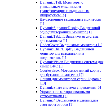
Dynamic3Talk Мониторы с
уникальным механизмом
трансформации и выдвижным
микрофоном
[4]
Двусторонние выдвижные мониторы
[1]
DynamicSignatureDisplay Выдвижной
одно/двусторонний монитор
[1]
DynamicTabLift Выдвижная система
для планшета
[1]
UnderCover Выдвижные мониторы
[1]
DynamicChairDisplay Выдвижной
монитор для встраивания в
подлокотник
[1]
DynamicVision Выдвижная система для
камер ВКС
[1]
CourtesyBox Моторизованный корпус
для бутылок и салфеток
[2]
Опции для мониторов серии Dynamic
[13]
DynamicShare система управления
[6]
Управление моторизованными
устройствами
[2]
Dynamic4 Выдвижной мультимедиа
стол переговоров
[1]