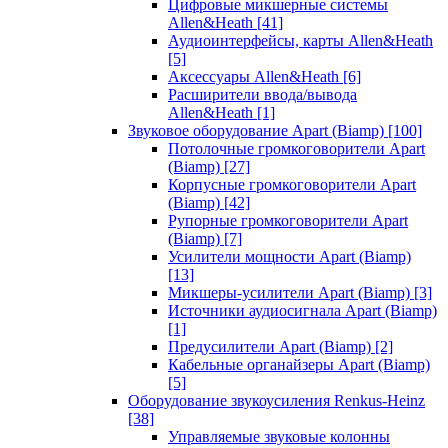
Цифровые микшерные системы
Allen&Heath
[41]
Аудиоинтерфейсы, карты Allen&Heath
[5]
Аксессуары Allen&Heath
[6]
Расширители ввода/вывода
Allen&Heath
[1]
Звуковое оборудование Apart (Biamp)
[100]
Потолочные громкоговорители Apart
(Biamp)
[27]
Корпусные громкоговорители Apart
(Biamp)
[42]
Рупорные громкоговорители Apart
(Biamp)
[7]
Усилители мощности Apart (Biamp)
[13]
Микшеры-усилители Apart (Biamp)
[3]
Источники аудиосигнала Apart (Biamp)
[1]
Предусилители Apart (Biamp)
[2]
Кабельные органайзеры Apart (Biamp)
[5]
Оборудование звукоусиления Renkus-Heinz
[38]
Управляемые звуковые колонны