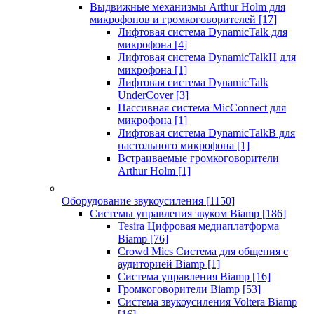
Выдвижные механизмы Arthur Holm для
микрофонов и громкоговорителей
[17]
Лифтовая система DynamicTalk для
микрофона
[4]
Лифтовая система DynamicTalkH для
микрофона
[1]
Лифтовая система DynamicTalk
UnderCover
[3]
Пассивная система MicConnect для
микрофона
[1]
Лифтовая система DynamicTalkB для
настольного микрофона
[1]
Встраиваемые громкоговорители
Arthur Holm
[1]
Оборудование звукоусиления
[1150]
Системы управления звуком Biamp
[186]
Tesira Цифровая медиаплатформа
Biamp
[76]
Crowd Mics Система для общения с
аудиторией Biamp
[1]
Система управления Biamp
[16]
Громкоговорители Biamp
[53]
Система звукоусиления Voltera Biamp