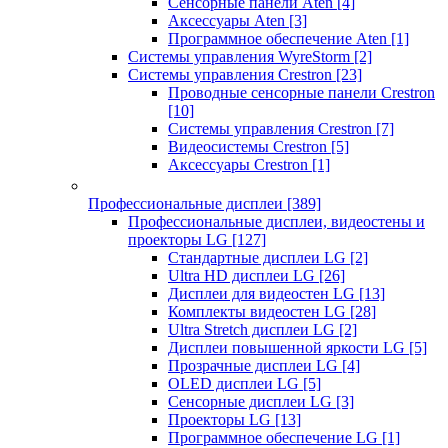
Сенсорные панели Aten
[4]
Аксессуары Aten
[3]
Программное обеспечение Aten
[1]
Системы управления WyreStorm
[2]
Системы управления Crestron
[23]
Проводные сенсорные панели Crestron
[10]
Системы управления Crestron
[7]
Видеосистемы Crestron
[5]
Аксессуары Crestron
[1]
Профессиональные дисплеи
[389]
Профессиональные дисплеи, видеостены и
проекторы LG
[127]
Стандартные дисплеи LG
[2]
Ultra HD дисплеи LG
[26]
Дисплеи для видеостен LG
[13]
Комплекты видеостен LG
[28]
Ultra Stretch дисплеи LG
[2]
Дисплеи повышенной яркости LG
[5]
Прозрачные дисплеи LG
[4]
OLED дисплеи LG
[5]
Сенсорные дисплеи LG
[3]
Проекторы LG
[13]
Программное обеспечение LG
[1]