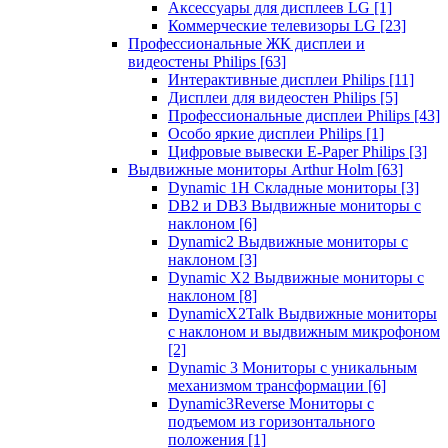
Аксессуары для дисплеев LG
[1]
Коммерческие телевизоры LG
[23]
Профессиональные ЖК дисплеи и
видеостены Philips
[63]
Интерактивные дисплеи Philips
[11]
Дисплеи для видеостен Philips
[5]
Профессиональные дисплеи Philips
[43]
Особо яркие дисплеи Philips
[1]
Цифровые вывески E-Paper Philips
[3]
Выдвижные мониторы Arthur Holm
[63]
Dynamic 1Н Складные мониторы
[3]
DB2 и DB3 Выдвижные мониторы с
наклоном
[6]
Dynamic2 Выдвижные мониторы с
наклоном
[3]
Dynamic X2 Выдвижные мониторы с
наклоном
[8]
DynamicX2Talk Выдвижные мониторы
с наклоном и выдвижным микрофоном
[2]
Dynamic 3 Мониторы с уникальным
механизмом трансформации
[6]
Dynamic3Reverse Мониторы с
подъемом из горизонтального
положения
[1]