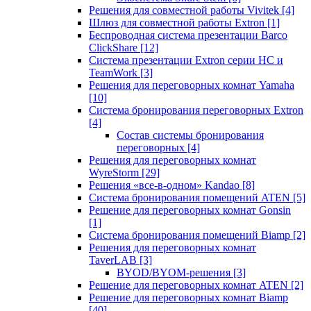
Решения для совместной работы Vivitek
[4]
Шлюз для совместной работы Extron
[1]
Беспроводная система презентации Barco
ClickShare
[12]
Система презентации Extron серии HC и
TeamWork
[3]
Решения для переговорных комнат Yamaha
[10]
Система бронирования переговорных Extron
[4]
Состав системы бронирования
переговорных
[4]
Решения для переговорных комнат
WyreStorm
[29]
Решения «все-в-одном» Kandao
[8]
Система бронирования помещений ATEN
[5]
Решение для переговорных комнат Gonsin
[1]
Система бронирования помещений Biamp
[2]
Решения для переговорных комнат
TaverLAB
[3]
BYOD/BYOM-решения
[3]
Решение для переговорных комнат ATEN
[2]
Решение для переговорных комнат Biamp
[40]