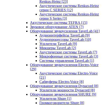
Renkus-Heinz
[23]
Акустические системы Renkus-Heinz
серии C SERIES
[12]
Акустические системы Renkus-Heinz
серии S Series
[3]
Акустические системы TEFRA
[15]
Звуковое оборудование ATEN
[7]
Оборудование звукоусиления TaverLab
[41]
Аудиоинтерфейсы TaverLab
[9]
Аудиопроцессоры TaverLab
[10]
Усилители TaverLab
[9]
Микшеры TaverLab
[2]
Акустические системы TaverLab
[7]
Микрофонные системы TaverLab
[3]
Системы управления TaverLab
[1]
Оборудование звукоусиления Electro-Voice
[29]
Акустические системы Electro-Voice
[21]
Сабвуферы Electro-Voice
[8]
Оборудование звукоусиления Dynacord
[8]
Усилители мощности Dynacord
[8]
Оборудование звукоусиления SHURE
[9]
Усилители Shure
[1]
Громкоговорители Shure
[8]