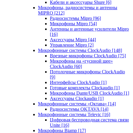
Кабели и аксессуары Shure
[6]
Микрофоны, радиосистемы и антенны
MIPRO
[212]
Радиосистемы Mipro
[96]
Микрофоны Mipro
[54]
Антенны и антенные усилители Mipro
[16]
Аксессуары Mipro
[44]
Управление Mipro
[2]
Микрофонные системы ClockAudio
[148]
Врезные микрофоны ClockAudio
[75]
Микрофоны на «гусиной шее»
ClockAudio
[60]
Потолочные микрофоны ClockAudio
[9]
Интерфейсы ClockAudio
[1]
Готовые комплекты Clockaudio
[1]
Микрофоны Dante/USB ClockAudio
[1]
Аксессуары Clockaudio
[1]
Микрофонные системы «Октава»
[14]
Радиосистемы OKTAVA
[14]
Микрофонные системы Televic
[16]
Цифровая беспроводная система связи
Unite
[16]
Микрофоны Biamp
[17]