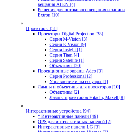
вещания ATEN
[4]
Решения для потокового вещания и записи
Extron
[10]
Проекторы
[51]
Проекторы Digital Projection
[38]
Серия M-Vision
[3]
Серия E-Vision
[9]
Серия Insight
[1]
Серия Titan
[4]
Серия Satellite
[1]
Объективы
[20]
Проекционные экраны Adeo
[3]
Серия Professional
[2]
Управление и аксессуары
[1]
Лампы и объективы для проекторов
[10]
Объективы
[2]
Лампы проекторов Hitachi, Maxell
[8]
Интерактивные устройства
[94]
* Интерактивные панели
[49]
OPS для интерактивных панелей
[2]
Интерактивные панели LG
[3]