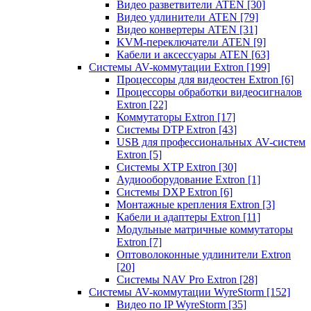
Видео разветвители ATEN
[30]
Видео удлинители ATEN
[79]
Видео конвертеры ATEN
[31]
KVM-переключатели ATEN
[9]
Кабели и аксессуары ATEN
[63]
Системы AV-коммутации Extron
[199]
Процессоры для видеостен Extron
[6]
Процессоры обработки видеосигналов
Extron
[22]
Коммутаторы Extron
[17]
Системы DTP Extron
[43]
USB для профессиональных AV-систем
Extron
[5]
Системы XTP Extron
[30]
Аудиооборудование Extron
[1]
Системы DXP Extron
[6]
Монтажные крепления Extron
[3]
Кабели и адаптеры Extron
[11]
Модульные матричные коммутаторы
Extron
[7]
Оптоволоконные удлинители Extron
[20]
Системы NAV Pro Extron
[28]
Системы AV-коммутации WyreStorm
[152]
Видео по IP WyreStorm
[35]