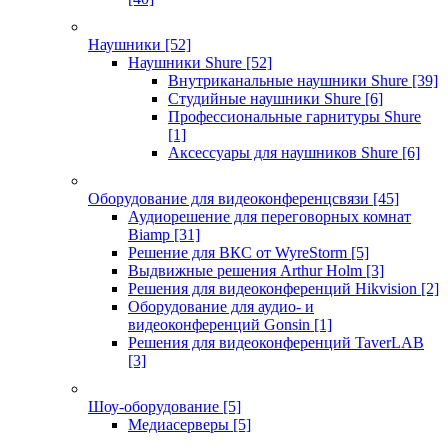
Наушники
[52]
Наушники Shure
[52]
Внутриканальные наушники Shure
[39]
Студийные наушники Shure
[6]
Профессиональные гарнитуры Shure
[1]
Аксессуары для наушников Shure
[6]
Оборудование для видеоконференцсвязи
[45]
Аудиорешение для переговорных комнат
Biamp
[31]
Решение для ВКС от WyreStorm
[5]
Выдвижные решения Arthur Holm
[3]
Решения для видеоконференций Hikvision
[2]
Оборудование для аудио- и
видеоконференций Gonsin
[1]
Решения для видеоконференций TaverLAB
[3]
Шоу-оборудование
[5]
Медиасерверы
[5]