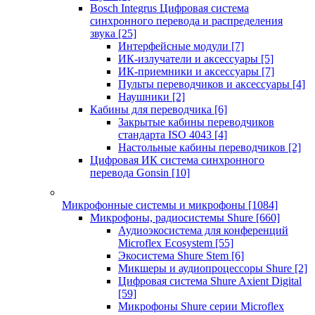
Bosch Integrus Цифровая система
синхронного перевода и распределения
звука
[25]
Интерфейсные модули
[7]
ИК-излучатели и аксессуары
[5]
ИК-приемники и аксессуары
[7]
Пульты переводчиков и аксессуары
[4]
Наушники
[2]
Кабины для переводчика
[6]
Закрытые кабины переводчиков
стандарта ISO 4043
[4]
Настольные кабины переводчиков
[2]
Цифровая ИК система синхронного
перевода Gonsin
[10]
Микрофонные системы и микрофоны
[1084]
Микрофоны, радиосистемы Shure
[660]
Аудиоэкосистема для конференций
Microflex Ecosystem
[55]
Экосистема Shure Stem
[6]
Микшеры и аудиопроцессоры Shure
[2]
Цифровая система Shure Axient Digital
[59]
Микрофоны Shure серии Microflex