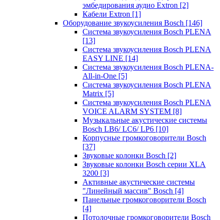
эмбедирования аудио Extron
[2]
Кабели Extron
[1]
Оборудование звукоусиления Bosch
[146]
Система звукоусиления Bosch PLENA
[13]
Система звукоусиления Bosch PLENA
EASY LINE
[14]
Система звукоусиления Bosch PLENA-
All-in-One
[5]
Система звукоусиления Bosch PLENA
Matrix
[5]
Система звукоусиления Bosch PLENA
VOICE ALARM SYSTEM
[8]
Музыкальные акустические системы
Bosch LB6/ LC6/ LP6
[10]
Корпусные громкоговорители Bosch
[37]
Звуковые колонки Bosch
[2]
Звуковые колонки Bosch серии XLA
3200
[3]
Активные акустические системы
"Линейный массив" Bosch
[4]
Панельные громкоговорители Bosch
[4]
Потолочные громкоговорители Bosch