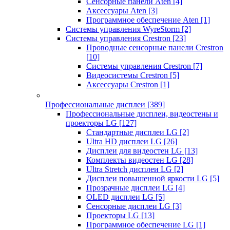
Сенсорные панели Aten
[4]
Аксессуары Aten
[3]
Программное обеспечение Aten
[1]
Системы управления WyreStorm
[2]
Системы управления Crestron
[23]
Проводные сенсорные панели Crestron
[10]
Системы управления Crestron
[7]
Видеосистемы Crestron
[5]
Аксессуары Crestron
[1]
Профессиональные дисплеи
[389]
Профессиональные дисплеи, видеостены и
проекторы LG
[127]
Стандартные дисплеи LG
[2]
Ultra HD дисплеи LG
[26]
Дисплеи для видеостен LG
[13]
Комплекты видеостен LG
[28]
Ultra Stretch дисплеи LG
[2]
Дисплеи повышенной яркости LG
[5]
Прозрачные дисплеи LG
[4]
OLED дисплеи LG
[5]
Сенсорные дисплеи LG
[3]
Проекторы LG
[13]
Программное обеспечение LG
[1]