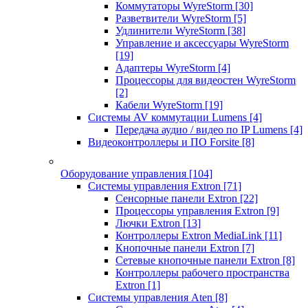
Коммутаторы WyreStorm
[30]
Разветвители WyreStorm
[5]
Удлинители WyreStorm
[38]
Управление и аксессуары WyreStorm
[19]
Адаптеры WyreStorm
[4]
Процессоры для видеостен WyreStorm
[2]
Кабели WyreStorm
[19]
Системы AV коммутации Lumens
[4]
Передача аудио / видео по IP Lumens
[4]
Видеоконтроллеры и ПО Forsite
[8]
Оборудование управления
[104]
Системы управления Extron
[71]
Сенсорные панели Extron
[22]
Процессоры управления Extron
[9]
Лючки Extron
[13]
Контроллеры Extron MediaLink
[11]
Кнопочные панели Extron
[7]
Сетевые кнопочные панели Extron
[8]
Контроллеры рабочего пространства
Extron
[1]
Системы управления Aten
[8]