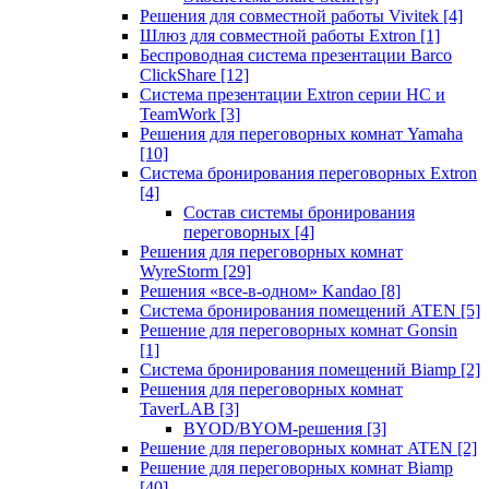
Решения для совместной работы Vivitek
[4]
Шлюз для совместной работы Extron
[1]
Беспроводная система презентации Barco
ClickShare
[12]
Система презентации Extron серии HC и
TeamWork
[3]
Решения для переговорных комнат Yamaha
[10]
Система бронирования переговорных Extron
[4]
Состав системы бронирования
переговорных
[4]
Решения для переговорных комнат
WyreStorm
[29]
Решения «все-в-одном» Kandao
[8]
Система бронирования помещений ATEN
[5]
Решение для переговорных комнат Gonsin
[1]
Система бронирования помещений Biamp
[2]
Решения для переговорных комнат
TaverLAB
[3]
BYOD/BYOM-решения
[3]
Решение для переговорных комнат ATEN
[2]
Решение для переговорных комнат Biamp
[40]