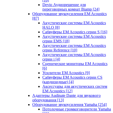
[16]
Devio Аудиорешение для
переговорных комнат Biamp
[24]
Оборудование звукоусиления EM Acoustics
[87]
Акустические системы EM Acoustics
HALO
[8]
Сабвуферы EM Acoustics серии S
[16]
Акустические системы EM Acoustics
серии EMS
[18]
Акустические системы EM Acoustics
серии Reference
[10]
Акустические системы EM Acoustics
серии i
[4]
Сценические мониторы EM Acoustics
[6]
Усилители EM Acoustics
[9]
Сабвуферы EM Acoustics серии CS
(кардиоидные)
[4]
Аксессуары для акустических систем
EM Acoustics
[12]
Адаптеры Audinate Dante для звукового
оборудования
[13]
Оборудование звукоусиления Yamaha
[254]
Потолочные громкоговорители Yamaha