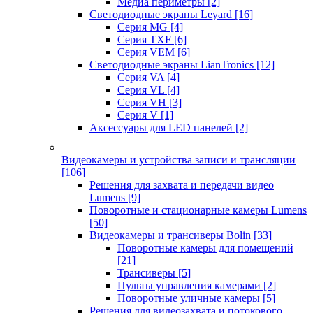
Медиа периметры
[2]
Светодиодные экраны Leyard
[16]
Серия MG
[4]
Серия TXF
[6]
Серия VEM
[6]
Светодиодные экраны LianTronics
[12]
Серия VA
[4]
Серия VL
[4]
Серия VH
[3]
Серия V
[1]
Аксессуары для LED панелей
[2]
Видеокамеры и устройства записи и трансляции
[106]
Решения для захвата и передачи видео
Lumens
[9]
Поворотные и стационарные камеры Lumens
[50]
Видеокамеры и трансиверы Bolin
[33]
Поворотные камеры для помещений
[21]
Трансиверы
[5]
Пульты управления камерами
[2]
Поворотные уличные камеры
[5]
Решения для видеозахвата и потокового