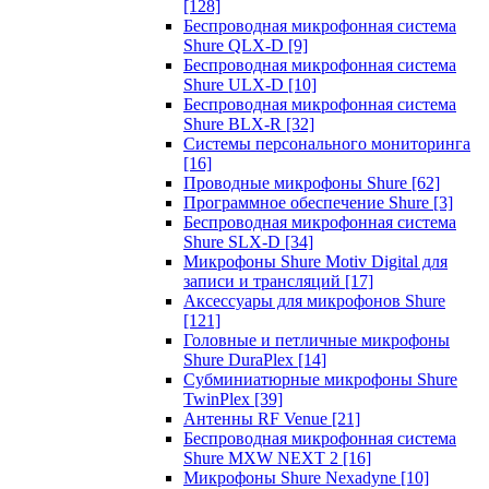
[128]
Беспроводная микрофонная система
Shure QLX-D
[9]
Беспроводная микрофонная система
Shure ULX-D
[10]
Беспроводная микрофонная система
Shure BLX-R
[32]
Системы персонального мониторинга
[16]
Проводные микрофоны Shure
[62]
Программное обеспечение Shure
[3]
Беспроводная микрофонная система
Shure SLX-D
[34]
Микрофоны Shure Motiv Digital для
записи и трансляций
[17]
Аксессуары для микрофонов Shure
[121]
Головные и петличные микрофоны
Shure DuraPlex
[14]
Субминиатюрные микрофоны Shure
TwinPlex
[39]
Антенны RF Venue
[21]
Беспроводная микрофонная система
Shure MXW NEXT 2
[16]
Микрофоны Shure Nexadyne
[10]