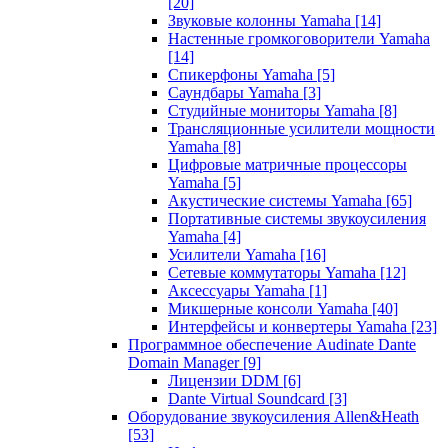
[20]
Звуковые колонны Yamaha
[14]
Настенные громкоговорители Yamaha
[14]
Спикерфоны Yamaha
[5]
Саундбары Yamaha
[3]
Студийные мониторы Yamaha
[8]
Трансляционные усилители мощности
Yamaha
[8]
Цифровые матричные процессоры
Yamaha
[5]
Акустические системы Yamaha
[65]
Портативные системы звукоусиления
Yamaha
[4]
Усилители Yamaha
[16]
Сетевые коммутаторы Yamaha
[12]
Аксессуары Yamaha
[1]
Микшерные консоли Yamaha
[40]
Интерфейсы и конвертеры Yamaha
[23]
Программное обеспечение Audinate Dante
Domain Manager
[9]
Лицензии DDM
[6]
Dante Virtual Soundcard
[3]
Оборудование звукоусиления Allen&Heath
[53]