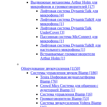
Выдвижные механизмы Arthur Holm для
микрофонов и громкоговорителей
[17]
Лифтовая система DynamicTalk для
микрофона
[4]
Лифтовая система DynamicTalkH для
микрофона
[1]
Лифтовая система DynamicTalk
UnderCover
[3]
Пассивная система MicConnect для
микрофона
[1]
Лифтовая система DynamicTalkB для
настольного микрофона
[1]
Встраиваемые громкоговорители
Arthur Holm
[1]
Оборудование звукоусиления
[1150]
Системы управления звуком Biamp
[186]
Tesira Цифровая медиаплатформа
Biamp
[76]
Crowd Mics Система для общения с
аудиторией Biamp
[1]
Система управления Biamp
[16]
Громкоговорители Biamp
[53]
Система звукоусиления Voltera Biamp