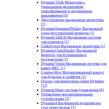
Dynamic3Talk Мониторы с
уникальным механизмом
трансформации и выдвижным
микрофоном
[4]
Двусторонние выдвижные мониторы
[1]
DynamicSignatureDisplay Выдвижной
одно/двусторонний монитор
[1]
DynamicTabLift Выдвижная система
для планшета
[1]
UnderCover Выдвижные мониторы
[1]
DynamicChairDisplay Выдвижной
монитор для встраивания в
подлокотник
[1]
DynamicVision Выдвижная система для
камер ВКС
[1]
CourtesyBox Моторизованный корпус
для бутылок и салфеток
[2]
Опции для мониторов серии Dynamic
[13]
DynamicShare система управления
[6]
Управление моторизованными
устройствами
[2]
Dynamic4 Выдвижной мультимедиа
стол переговоров
[1]