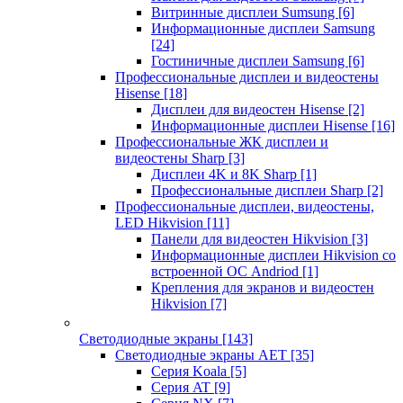
Витринные дисплеи Sumsung
[6]
Информационные дисплеи Samsung
[24]
Гостиничные дисплеи Samsung
[6]
Профессиональные дисплеи и видеостены
Hisense
[18]
Дисплеи для видеостен Hisense
[2]
Информационные дисплеи Hisense
[16]
Профессиональные ЖК дисплеи и
видеостены Sharp
[3]
Дисплеи 4K и 8K Sharp
[1]
Профессиональные дисплеи Sharp
[2]
Профессиональные дисплеи, видеостены,
LED Hikvision
[11]
Панели для видеостен Hikvision
[3]
Информационные дисплеи Hikvision со
встроенной ОС Andriod
[1]
Крепления для экранов и видеостен
Hikvision
[7]
Светодиодные экраны
[143]
Светодиодные экраны AET
[35]
Cерия Koala
[5]
Серия AT
[9]