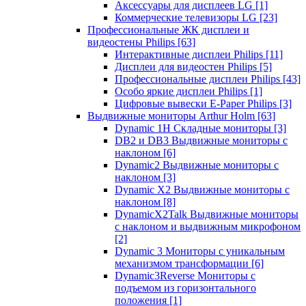
Аксессуары для дисплеев LG
[1]
Коммерческие телевизоры LG
[23]
Профессиональные ЖК дисплеи и
видеостены Philips
[63]
Интерактивные дисплеи Philips
[11]
Дисплеи для видеостен Philips
[5]
Профессиональные дисплеи Philips
[43]
Особо яркие дисплеи Philips
[1]
Цифровые вывески E-Paper Philips
[3]
Выдвижные мониторы Arthur Holm
[63]
Dynamic 1Н Складные мониторы
[3]
DB2 и DB3 Выдвижные мониторы с
наклоном
[6]
Dynamic2 Выдвижные мониторы с
наклоном
[3]
Dynamic X2 Выдвижные мониторы с
наклоном
[8]
DynamicX2Talk Выдвижные мониторы
с наклоном и выдвижным микрофоном
[2]
Dynamic 3 Мониторы с уникальным
механизмом трансформации
[6]
Dynamic3Reverse Мониторы с
подъемом из горизонтального
положения
[1]