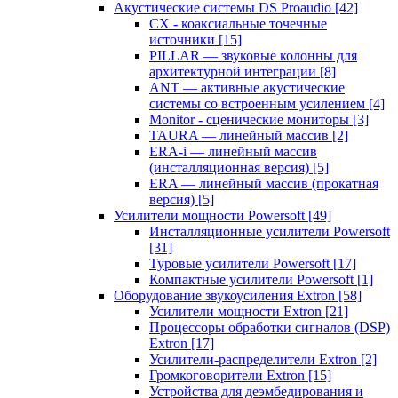
Акустические системы DS Proaudio
[42]
CX - коаксиальные точечные
источники
[15]
PILLAR — звуковые колонны для
архитектурной интеграции
[8]
ANT — активные акустические
системы со встроенным усилением
[4]
Monitor - сценические мониторы
[3]
TAURA — линейный массив
[2]
ERA-i — линейный массив
(инсталляционная версия)
[5]
ERA — линейный массив (прокатная
версия)
[5]
Усилители мощности Powersoft
[49]
Инсталляционные усилители Powersoft
[31]
Туровые усилители Powersoft
[17]
Компактные усилители Powersoft
[1]
Оборудование звукоусиления Extron
[58]
Усилители мощности Extron
[21]
Процессоры обработки сигналов (DSP)
Extron
[17]
Усилители-распределители Extron
[2]
Громкоговорители Extron
[15]
Устройства для деэмбедирования и