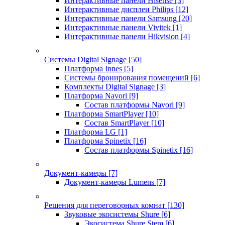
Интерактивные панели Hisense
[3]
Интерактивные дисплеи Philips
[12]
Интерактивные панели Samsung
[20]
Интерактивные панели Vivitek
[1]
Интерактивные панели Hikvision
[4]
Системы Digital Signage
[50]
Платформа Innes
[5]
Системы бронирования помещений
[6]
Комплекты Digital Signage
[3]
Платформа Navori
[9]
Состав платформы Navori
[9]
Платформа SmartPlayer
[10]
Состав SmartPlayer
[10]
Платформа LG
[1]
Платформа Spinetix
[16]
Состав платформы Spinetix
[16]
Документ-камеры
[7]
Документ-камеры Lumens
[7]
Решения для переговорных комнат
[130]
Звуковые экосистемы Shure
[6]
Экосистема Shure Stem
[6]