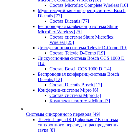
Состав Microflex Complete Wireless
[16]
Мультимедийная конференц-система Bosch
Dicentis
[77]
Состав Dicentis
[77]
Беспроводная конференц-система Shure
Microflex Wireless
[25]
Состав системы Shure Microflex
Wireless
[25]
Дискуссионная система Televic D-Cerno
[19]
Состав Televic D-Cerno
[19]
Дискуссионная система Bosch CCS 1000 D
[14]
Состав Bosch CCS 1000 D
[14]
Беспроводная конференц-система Bosch
Dicentis
[12]
Состав Dicentis Bosch
[12]
Конференц-системы Mipro
[6]
Состав системы Mipro
[3]
Комплекты системы Mipro
[3]
Системы синхронного перевода
[49]
Televic Lingua IR Цифровая ИК система
синхронного перевода и распределения
звука
[8]