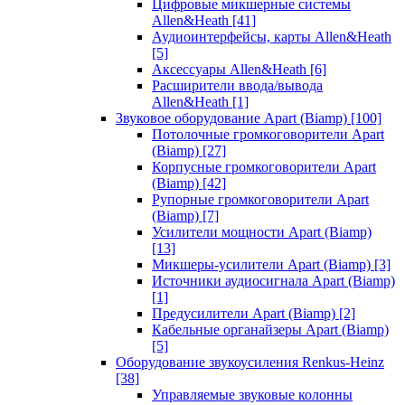
Цифровые микшерные системы
Allen&Heath
[41]
Аудиоинтерфейсы, карты Allen&Heath
[5]
Аксессуары Allen&Heath
[6]
Расширители ввода/вывода
Allen&Heath
[1]
Звуковое оборудование Apart (Biamp)
[100]
Потолочные громкоговорители Apart
(Biamp)
[27]
Корпусные громкоговорители Apart
(Biamp)
[42]
Рупорные громкоговорители Apart
(Biamp)
[7]
Усилители мощности Apart (Biamp)
[13]
Микшеры-усилители Apart (Biamp)
[3]
Источники аудиосигнала Apart (Biamp)
[1]
Предусилители Apart (Biamp)
[2]
Кабельные органайзеры Apart (Biamp)
[5]
Оборудование звукоусиления Renkus-Heinz
[38]
Управляемые звуковые колонны