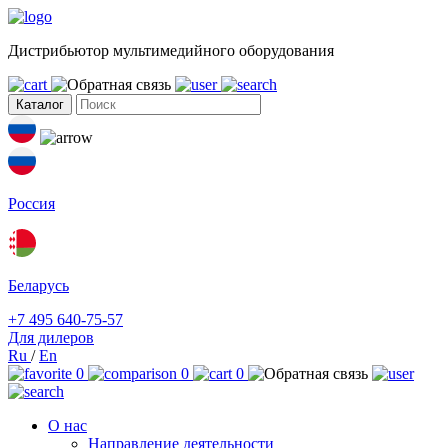
Дистрибьютор мультимедийного оборудования
Каталог
Россия
Беларусь
+7 495 640-75-57
Для дилеров
Ru
/
En
0
0
0
О нас
Направление деятельности