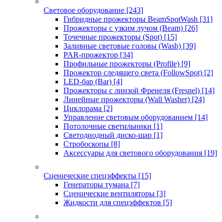
Световое оборудование
[243]
Гибридные прожекторы BeamSpotWash
[31]
Прожекторы с узким лучом (Beam)
[26]
Точечные прожекторы (Spot)
[15]
Заливные световые головы (Wash)
[39]
PAR-прожектор
[34]
Профильные прожекторы (Profile)
[9]
Прожектор следящего света (FollowSpot)
[2]
LED-бар (Bar)
[4]
Прожекторы с линзой Френеля (Fresnel)
[14]
Линейные прожекторы (Wall Washer)
[24]
Циклорама
[2]
Управление световым оборудованием
[14]
Потолочные светильники
[1]
Светодиодный диско-шар
[1]
Стробоскопы
[8]
Аксессуары для светового оборудования
[19]
Сценические спецэффекты
[15]
Генераторы тумана
[7]
Сценические вентиляторы
[3]
Жидкости для спецэффектов
[5]