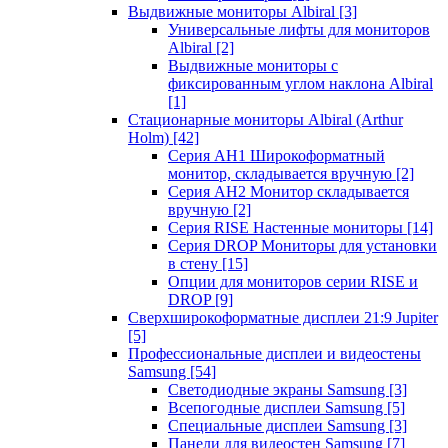
Выдвижные мониторы Albiral
[3]
Универсальные лифты для мониторов
Albiral
[2]
Выдвижные мониторы с
фиксированным углом наклона Albiral
[1]
Стационарные мониторы Albiral (Arthur
Holm)
[42]
Серия AH1 Широкоформатный
монитор, складывается вручную
[2]
Серия AH2 Монитор складывается
вручную
[2]
Серия RISE Настенные мониторы
[14]
Серия DROP Мониторы для установки
в стену
[15]
Опции для мониторов серии RISE и
DROP
[9]
Сверхширокоформатные дисплеи 21:9 Jupiter
[5]
Профессиональные дисплеи и видеостены
Samsung
[54]
Светодиодные экраны Samsung
[3]
Всепогодные дисплеи Samsung
[5]
Специальные дисплеи Samsung
[3]
Панели для видеостен Samsung
[7]