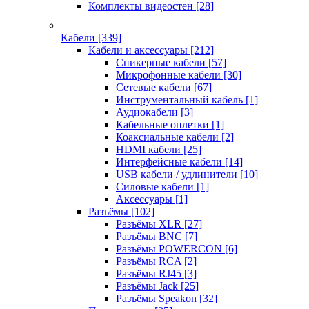
Комплекты видеостен
[28]
Кабели
[339]
Кабели и аксессуары
[212]
Спикерные кабели
[57]
Микрофонные кабели
[30]
Сетевые кабели
[67]
Инструментальный кабель
[1]
Аудиокабели
[3]
Кабельные оплетки
[1]
Коаксиальные кабели
[2]
HDMI кабели
[25]
Интерфейсные кабели
[14]
USB кабели / удлинители
[10]
Силовые кабели
[1]
Аксессуары
[1]
Разъёмы
[102]
Разъёмы XLR
[27]
Разъёмы BNC
[7]
Разъёмы POWERCON
[6]
Разъёмы RCA
[2]
Разъёмы RJ45
[3]
Разъёмы Jack
[25]
Разъёмы Speakon
[32]