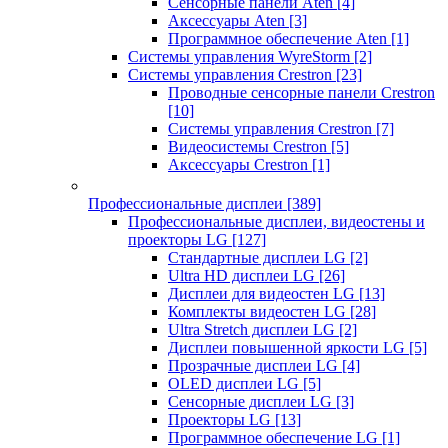
Сенсорные панели Aten
[4]
Аксессуары Aten
[3]
Программное обеспечение Aten
[1]
Системы управления WyreStorm
[2]
Системы управления Crestron
[23]
Проводные сенсорные панели Crestron
[10]
Системы управления Crestron
[7]
Видеосистемы Crestron
[5]
Аксессуары Crestron
[1]
Профессиональные дисплеи
[389]
Профессиональные дисплеи, видеостены и
проекторы LG
[127]
Стандартные дисплеи LG
[2]
Ultra HD дисплеи LG
[26]
Дисплеи для видеостен LG
[13]
Комплекты видеостен LG
[28]
Ultra Stretch дисплеи LG
[2]
Дисплеи повышенной яркости LG
[5]
Прозрачные дисплеи LG
[4]
OLED дисплеи LG
[5]
Сенсорные дисплеи LG
[3]
Проекторы LG
[13]
Программное обеспечение LG
[1]