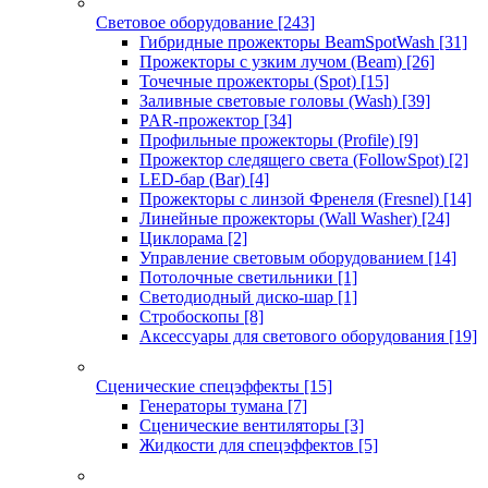
Световое оборудование
[243]
Гибридные прожекторы BeamSpotWash
[31]
Прожекторы с узким лучом (Beam)
[26]
Точечные прожекторы (Spot)
[15]
Заливные световые головы (Wash)
[39]
PAR-прожектор
[34]
Профильные прожекторы (Profile)
[9]
Прожектор следящего света (FollowSpot)
[2]
LED-бар (Bar)
[4]
Прожекторы с линзой Френеля (Fresnel)
[14]
Линейные прожекторы (Wall Washer)
[24]
Циклорама
[2]
Управление световым оборудованием
[14]
Потолочные светильники
[1]
Светодиодный диско-шар
[1]
Стробоскопы
[8]
Аксессуары для светового оборудования
[19]
Сценические спецэффекты
[15]
Генераторы тумана
[7]
Сценические вентиляторы
[3]
Жидкости для спецэффектов
[5]