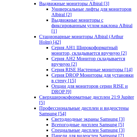
Выдвижные мониторы Albiral
[3]
Универсальные лифты для мониторов
Albiral
[2]
Выдвижные мониторы с
фиксированным углом наклона Albiral
[1]
Стационарные мониторы Albiral (Arthur
Holm)
[42]
Серия AH1 Широкоформатный
монитор, складывается вручную
[2]
Серия AH2 Монитор складывается
вручную
[2]
Серия RISE Настенные мониторы
[14]
Серия DROP Мониторы для установки
в стену
[15]
Опции для мониторов серии RISE и
DROP
[9]
Сверхширокоформатные дисплеи 21:9 Jupiter
[5]
Профессиональные дисплеи и видеостены
Samsung
[54]
Светодиодные экраны Samsung
[3]
Всепогодные дисплеи Samsung
[5]
Специальные дисплеи Samsung
[3]
Панели для видеостен Samsung
[7]