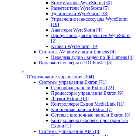
Коммутаторы WyreStorm
[30]
Разветвители WyreStorm
[5]
Удлинители WyreStorm
[38]
Управление и аксессуары WyreStorm
[19]
Адаптеры WyreStorm
[4]
Процессоры для видеостен WyreStorm
[2]
Кабели WyreStorm
[19]
Системы AV коммутации Lumens
[4]
Передача аудио / видео по IP Lumens
[4]
Видеоконтроллеры и ПО Forsite
[8]
Оборудование управления
[104]
Системы управления Extron
[71]
Сенсорные панели Extron
[22]
Процессоры управления Extron
[9]
Лючки Extron
[13]
Контроллеры Extron MediaLink
[11]
Кнопочные панели Extron
[7]
Сетевые кнопочные панели Extron
[8]
Контроллеры рабочего пространства
Extron
[1]
Системы управления Aten
[8]