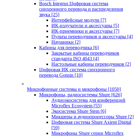
Bosch Integrus Цифровая система
синхронного перевода и распределения
звука
[25]
Интерфейсные модули
[7]
ИК-излучатели и аксессуары
[5]
ИК-приемники и аксессуары
[7]
Пульты переводчиков и аксессуары
[4]
Наушники
[2]
Кабины для переводчика
[6]
Закрытые кабины переводчиков
стандарта ISO 4043
[4]
Настольные кабины переводчиков
[2]
Цифровая ИК система синхронного
перевода Gonsin
[10]
Микрофонные системы и микрофоны
[1050]
Микрофоны, радиосистемы Shure
[626]
Аудиоэкосистема для конференций
Microflex Ecosystem
[55]
Экосистема Shure Stem
[6]
Микшеры и аудиопроцессоры Shure
[2]
Цифровая система Shure Axient Digital
[59]
Микрофоны Shure серии Microflex