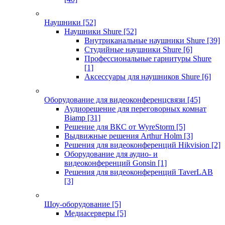
Наушники
[52]
Наушники Shure
[52]
Внутриканальные наушники Shure
[39]
Студийные наушники Shure
[6]
Профессиональные гарнитуры Shure
[1]
Аксессуары для наушников Shure
[6]
Оборудование для видеоконференцсвязи
[45]
Аудиорешение для переговорных комнат
Biamp
[31]
Решение для ВКС от WyreStorm
[5]
Выдвижные решения Arthur Holm
[3]
Решения для видеоконференций Hikvision
[2]
Оборудование для аудио- и
видеоконференций Gonsin
[1]
Решения для видеоконференций TaverLAB
[3]
Шоу-оборудование
[5]
Медиасерверы
[5]