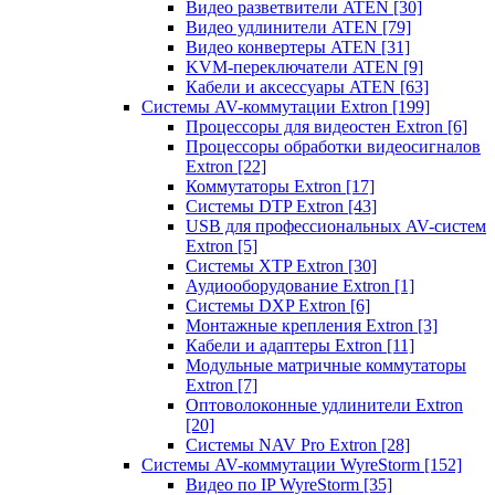
Видео разветвители ATEN
[30]
Видео удлинители ATEN
[79]
Видео конвертеры ATEN
[31]
KVM-переключатели ATEN
[9]
Кабели и аксессуары ATEN
[63]
Системы AV-коммутации Extron
[199]
Процессоры для видеостен Extron
[6]
Процессоры обработки видеосигналов
Extron
[22]
Коммутаторы Extron
[17]
Системы DTP Extron
[43]
USB для профессиональных AV-систем
Extron
[5]
Системы XTP Extron
[30]
Аудиооборудование Extron
[1]
Системы DXP Extron
[6]
Монтажные крепления Extron
[3]
Кабели и адаптеры Extron
[11]
Модульные матричные коммутаторы
Extron
[7]
Оптоволоконные удлинители Extron
[20]
Системы NAV Pro Extron
[28]
Системы AV-коммутации WyreStorm
[152]
Видео по IP WyreStorm
[35]