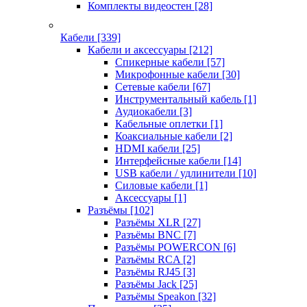
Комплекты видеостен
[28]
Кабели
[339]
Кабели и аксессуары
[212]
Спикерные кабели
[57]
Микрофонные кабели
[30]
Сетевые кабели
[67]
Инструментальный кабель
[1]
Аудиокабели
[3]
Кабельные оплетки
[1]
Коаксиальные кабели
[2]
HDMI кабели
[25]
Интерфейсные кабели
[14]
USB кабели / удлинители
[10]
Силовые кабели
[1]
Аксессуары
[1]
Разъёмы
[102]
Разъёмы XLR
[27]
Разъёмы BNC
[7]
Разъёмы POWERCON
[6]
Разъёмы RCA
[2]
Разъёмы RJ45
[3]
Разъёмы Jack
[25]
Разъёмы Speakon
[32]