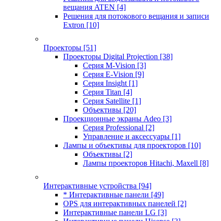
вещания ATEN
[4]
Решения для потокового вещания и записи
Extron
[10]
Проекторы
[51]
Проекторы Digital Projection
[38]
Серия M-Vision
[3]
Серия E-Vision
[9]
Серия Insight
[1]
Серия Titan
[4]
Серия Satellite
[1]
Объективы
[20]
Проекционные экраны Adeo
[3]
Серия Professional
[2]
Управление и аксессуары
[1]
Лампы и объективы для проекторов
[10]
Объективы
[2]
Лампы проекторов Hitachi, Maxell
[8]
Интерактивные устройства
[94]
* Интерактивные панели
[49]
OPS для интерактивных панелей
[2]
Интерактивные панели LG
[3]