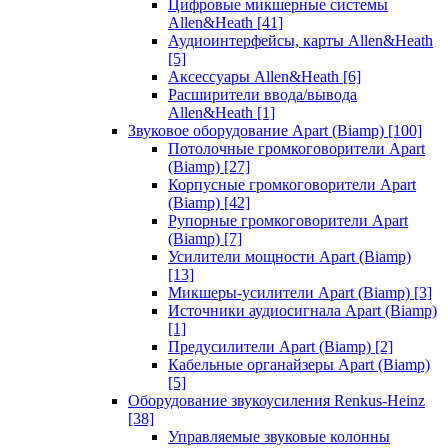
Цифровые микшерные системы
Allen&Heath
[41]
Аудиоинтерфейсы, карты Allen&Heath
[5]
Аксессуары Allen&Heath
[6]
Расширители ввода/вывода
Allen&Heath
[1]
Звуковое оборудование Apart (Biamp)
[100]
Потолочные громкоговорители Apart
(Biamp)
[27]
Корпусные громкоговорители Apart
(Biamp)
[42]
Рупорные громкоговорители Apart
(Biamp)
[7]
Усилители мощности Apart (Biamp)
[13]
Микшеры-усилители Apart (Biamp)
[3]
Источники аудиосигнала Apart (Biamp)
[1]
Предусилители Apart (Biamp)
[2]
Кабельные органайзеры Apart (Biamp)
[5]
Оборудование звукоусиления Renkus-Heinz
[38]
Управляемые звуковые колонны