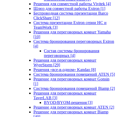
Решения для совместной работы Vivitek
[4]
Шлюз для совместной работы Extron
[1]
Беспроводная система презентации Barco
ClickShare
[12]
Система презентации Extron серии HC и
TeamWork
[3]
Решения для переговорных комнат Yamaha
[10]
Система бронирования переговорных Extron
[4]
Состав системы бронирования
переговорных
[4]
Решения для переговорных комнат
WyreStorm
[29]
Решения «все-в-одном» Kandao
[8]
Система бронирования помещений ATEN
[5]
Решение для переговорных комнат Gonsin
[1]
Система бронирования помещений Biamp
[2]
Решения для переговорных комнат
TaverLAB
[3]
BYOD/BYOM-решения
[3]
Решение для переговорных комнат ATEN
[2]
Решение для переговорных комнат Biamp
[40]