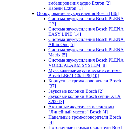
эмбедирования аудио Extron
[2]
Кабели Extron
[1]
Оборудование звукоусиления Bosch
[146]
Система звукоусиления Bosch PLENA
[13]
Система звукоусиления Bosch PLENA
EASY LINE
[14]
Система звукоусиления Bosch PLENA-
All-in-One
[5]
Система звукоусиления Bosch PLENA
Matrix
[5]
Система звукоусиления Bosch PLENA
VOICE ALARM SYSTEM
[8]
Музыкальные акустические системы
Bosch LB6/ LC6/ LP6
[10]
Корпусные громкоговорители Bosch
[37]
Звуковые колонки Bosch
[2]
Звуковые колонки Bosch серии XLA
3200
[3]
Активные акустические системы
"Линейный массив" Bosch
[4]
Панельные громкоговорители Bosch
[4]
Потолочные громкоговорители Bosch