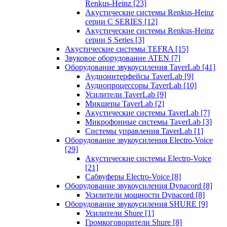
Renkus-Heinz
[23]
Акустические системы Renkus-Heinz
серии C SERIES
[12]
Акустические системы Renkus-Heinz
серии S Series
[3]
Акустические системы TEFRA
[15]
Звуковое оборудование ATEN
[7]
Оборудование звукоусиления TaverLab
[41]
Аудиоинтерфейсы TaverLab
[9]
Аудиопроцессоры TaverLab
[10]
Усилители TaverLab
[9]
Микшеры TaverLab
[2]
Акустические системы TaverLab
[7]
Микрофонные системы TaverLab
[3]
Системы управления TaverLab
[1]
Оборудование звукоусиления Electro-Voice
[29]
Акустические системы Electro-Voice
[21]
Сабвуферы Electro-Voice
[8]
Оборудование звукоусиления Dynacord
[8]
Усилители мощности Dynacord
[8]
Оборудование звукоусиления SHURE
[9]
Усилители Shure
[1]
Громкоговорители Shure
[8]