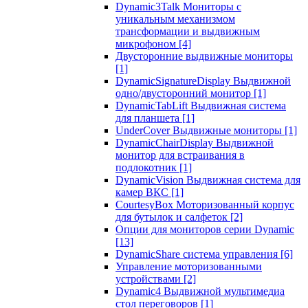
Dynamic3Talk Мониторы с
уникальным механизмом
трансформации и выдвижным
микрофоном
[4]
Двусторонние выдвижные мониторы
[1]
DynamicSignatureDisplay Выдвижной
одно/двусторонний монитор
[1]
DynamicTabLift Выдвижная система
для планшета
[1]
UnderCover Выдвижные мониторы
[1]
DynamicChairDisplay Выдвижной
монитор для встраивания в
подлокотник
[1]
DynamicVision Выдвижная система для
камер ВКС
[1]
CourtesyBox Моторизованный корпус
для бутылок и салфеток
[2]
Опции для мониторов серии Dynamic
[13]
DynamicShare система управления
[6]
Управление моторизованными
устройствами
[2]
Dynamic4 Выдвижной мультимедиа
стол переговоров
[1]