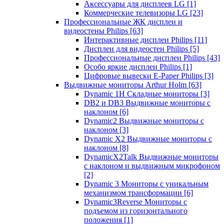
Аксессуары для дисплеев LG
[1]
Коммерческие телевизоры LG
[23]
Профессиональные ЖК дисплеи и
видеостены Philips
[63]
Интерактивные дисплеи Philips
[11]
Дисплеи для видеостен Philips
[5]
Профессиональные дисплеи Philips
[43]
Особо яркие дисплеи Philips
[1]
Цифровые вывески E-Paper Philips
[3]
Выдвижные мониторы Arthur Holm
[63]
Dynamic 1Н Складные мониторы
[3]
DB2 и DB3 Выдвижные мониторы с
наклоном
[6]
Dynamic2 Выдвижные мониторы с
наклоном
[3]
Dynamic X2 Выдвижные мониторы с
наклоном
[8]
DynamicX2Talk Выдвижные мониторы
с наклоном и выдвижным микрофоном
[2]
Dynamic 3 Мониторы с уникальным
механизмом трансформации
[6]
Dynamic3Reverse Мониторы с
подъемом из горизонтального
положения
[1]