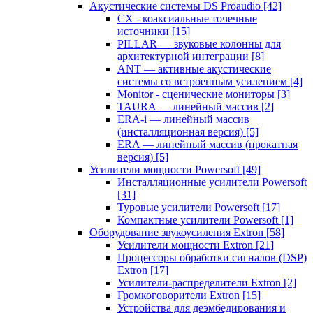
Акустические системы DS Proaudio
[42]
CX - коаксиальные точечные
источники
[15]
PILLAR — звуковые колонны для
архитектурной интеграции
[8]
ANT — активные акустические
системы со встроенным усилением
[4]
Monitor - сценические мониторы
[3]
TAURA — линейный массив
[2]
ERA-i — линейный массив
(инсталляционная версия)
[5]
ERA — линейный массив (прокатная
версия)
[5]
Усилители мощности Powersoft
[49]
Инсталляционные усилители Powersoft
[31]
Туровые усилители Powersoft
[17]
Компактные усилители Powersoft
[1]
Оборудование звукоусиления Extron
[58]
Усилители мощности Extron
[21]
Процессоры обработки сигналов (DSP)
Extron
[17]
Усилители-распределители Extron
[2]
Громкоговорители Extron
[15]
Устройства для деэмбедирования и