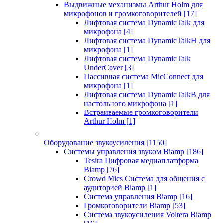
Выдвижные механизмы Arthur Holm для
микрофонов и громкоговорителей
[17]
Лифтовая система DynamicTalk для
микрофона
[4]
Лифтовая система DynamicTalkH для
микрофона
[1]
Лифтовая система DynamicTalk
UnderCover
[3]
Пассивная система MicConnect для
микрофона
[1]
Лифтовая система DynamicTalkB для
настольного микрофона
[1]
Встраиваемые громкоговорители
Arthur Holm
[1]
Оборудование звукоусиления
[1150]
Системы управления звуком Biamp
[186]
Tesira Цифровая медиаплатформа
Biamp
[76]
Crowd Mics Система для общения с
аудиторией Biamp
[1]
Система управления Biamp
[16]
Громкоговорители Biamp
[53]
Система звукоусиления Voltera Biamp