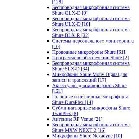
[128]
Беспроводная микрофонная система
Shure QLX-D
[9]
Беспроводная микрофонная система
Shure ULX-D
[10]
Беспроводная микрофонная система
Shure BLX-R
[32]
Системы персонального мониторинга
[16]
Проводные микрофоны Shure
[61]
Программное обеспечение Shure
[2]
Беспроводная микрофонная система
Shure SLX-D
[34]
Микрофоны Shure Motiv Digital для
записи и трансляций
[17]
Аксессуары для микрофонов Shure
[121]
Головные и петличные микрофоны
Shure DuraPlex
[14]
Субминиатюрные микрофоны Shure
TwinPlex
[8]
Антенны RF Venue
[21]
Беспроводная микрофонная система
Shure MXW NEXT 2
[16]
Микрофоны Shure Nexadyne
[10]