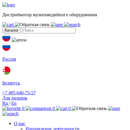
Дистрибьютор мультимедийного оборудования
Каталог
Россия
Беларусь
+7 495 640-75-57
Для дилеров
Ru
/
En
0
0
0
О нас
Направление деятельности