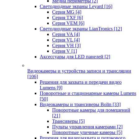
Медиа периметры
[2]
Светодиодные экраны Leyard
[16]
Серия MG
[4]
Серия TXF
[6]
Серия VEM
[6]
Светодиодные экраны LianTronics
[12]
Серия VA
[4]
Серия VL
[4]
Серия VH
[3]
Серия V
[1]
Аксессуары для LED панелей
[2]
Видеокамеры и устройства записи и трансляции
[106]
Решения для захвата и передачи видео
Lumens
[9]
Поворотные и стационарные камеры Lumens
[50]
Видеокамеры и трансиверы Bolin
[33]
Поворотные камеры для помещений
[21]
Трансиверы
[5]
Пульты управления камерами
[2]
Поворотные уличные камеры
[5]
Решения для видеозахвата и потокового