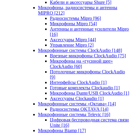
Кабели и аксессуары Shure
[5]
Микрофоны, радиосистемы и антенны
MIPRO
[212]
Радиосистемы Mipro
[96]
Микрофоны Mipro
[54]
Антенны и антенные усилители Mipro
[16]
Аксессуары Mipro
[44]
Управление Mipro
[2]
Микрофонные системы ClockAudio
[148]
Врезные микрофоны ClockAudio
[75]
Микрофоны на «гусиной шее»
ClockAudio
[60]
Потолочные микрофоны ClockAudio
[9]
Интерфейсы ClockAudio
[1]
Готовые комплекты Clockaudio
[1]
Микрофоны Dante/USB ClockAudio
[1]
Аксессуары Clockaudio
[1]
Микрофонные системы «Октава»
[14]
Радиосистемы OKTAVA
[14]
Микрофонные системы Televic
[16]
Цифровая беспроводная система связи
Unite
[16]
Микрофоны Biamp
[17]