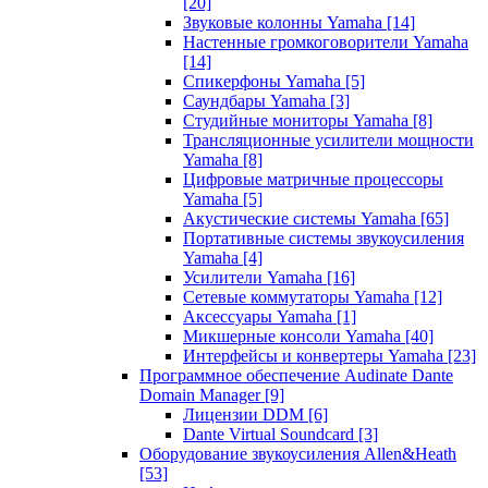
[20]
Звуковые колонны Yamaha
[14]
Настенные громкоговорители Yamaha
[14]
Спикерфоны Yamaha
[5]
Саундбары Yamaha
[3]
Студийные мониторы Yamaha
[8]
Трансляционные усилители мощности
Yamaha
[8]
Цифровые матричные процессоры
Yamaha
[5]
Акустические системы Yamaha
[65]
Портативные системы звукоусиления
Yamaha
[4]
Усилители Yamaha
[16]
Сетевые коммутаторы Yamaha
[12]
Аксессуары Yamaha
[1]
Микшерные консоли Yamaha
[40]
Интерфейсы и конвертеры Yamaha
[23]
Программное обеспечение Audinate Dante
Domain Manager
[9]
Лицензии DDM
[6]
Dante Virtual Soundcard
[3]
Оборудование звукоусиления Allen&Heath
[53]