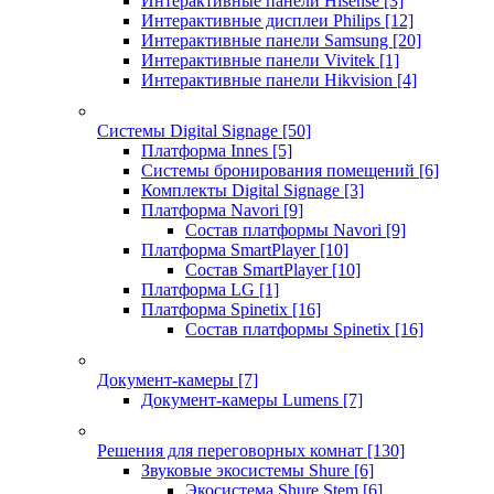
Интерактивные панели Hisense
[3]
Интерактивные дисплеи Philips
[12]
Интерактивные панели Samsung
[20]
Интерактивные панели Vivitek
[1]
Интерактивные панели Hikvision
[4]
Системы Digital Signage
[50]
Платформа Innes
[5]
Системы бронирования помещений
[6]
Комплекты Digital Signage
[3]
Платформа Navori
[9]
Состав платформы Navori
[9]
Платформа SmartPlayer
[10]
Состав SmartPlayer
[10]
Платформа LG
[1]
Платформа Spinetix
[16]
Состав платформы Spinetix
[16]
Документ-камеры
[7]
Документ-камеры Lumens
[7]
Решения для переговорных комнат
[130]
Звуковые экосистемы Shure
[6]
Экосистема Shure Stem
[6]