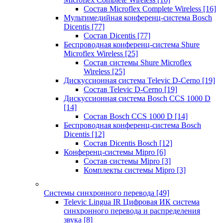
Состав Microflex Complete Wireless
[16]
Мультимедийная конференц-система Bosch
Dicentis
[77]
Состав Dicentis
[77]
Беспроводная конференц-система Shure
Microflex Wireless
[25]
Состав системы Shure Microflex
Wireless
[25]
Дискуссионная система Televic D-Cerno
[19]
Состав Televic D-Cerno
[19]
Дискуссионная система Bosch CCS 1000 D
[14]
Состав Bosch CCS 1000 D
[14]
Беспроводная конференц-система Bosch
Dicentis
[12]
Состав Dicentis Bosch
[12]
Конференц-системы Mipro
[6]
Состав системы Mipro
[3]
Комплекты системы Mipro
[3]
Системы синхронного перевода
[49]
Televic Lingua IR Цифровая ИК система
синхронного перевода и распределения
звука
[8]