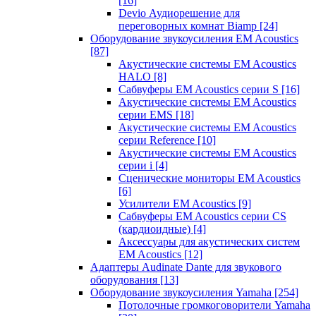
[16]
Devio Аудиорешение для
переговорных комнат Biamp
[24]
Оборудование звукоусиления EM Acoustics
[87]
Акустические системы EM Acoustics
HALO
[8]
Сабвуферы EM Acoustics серии S
[16]
Акустические системы EM Acoustics
серии EMS
[18]
Акустические системы EM Acoustics
серии Reference
[10]
Акустические системы EM Acoustics
серии i
[4]
Сценические мониторы EM Acoustics
[6]
Усилители EM Acoustics
[9]
Сабвуферы EM Acoustics серии CS
(кардиоидные)
[4]
Аксессуары для акустических систем
EM Acoustics
[12]
Адаптеры Audinate Dante для звукового
оборудования
[13]
Оборудование звукоусиления Yamaha
[254]
Потолочные громкоговорители Yamaha