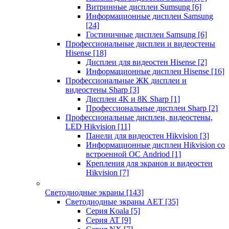
Витринные дисплеи Sumsung
[6]
Информационные дисплеи Samsung
[24]
Гостиничные дисплеи Samsung
[6]
Профессиональные дисплеи и видеостены
Hisense
[18]
Дисплеи для видеостен Hisense
[2]
Информационные дисплеи Hisense
[16]
Профессиональные ЖК дисплеи и
видеостены Sharp
[3]
Дисплеи 4K и 8K Sharp
[1]
Профессиональные дисплеи Sharp
[2]
Профессиональные дисплеи, видеостены,
LED Hikvision
[11]
Панели для видеостен Hikvision
[3]
Информационные дисплеи Hikvision со
встроенной ОС Andriod
[1]
Крепления для экранов и видеостен
Hikvision
[7]
Светодиодные экраны
[143]
Светодиодные экраны AET
[35]
Cерия Koala
[5]
Серия AT
[9]