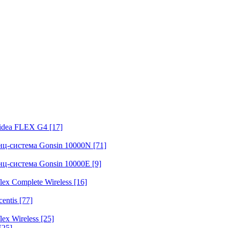
fidea FLEX G4
[17]
нц-система Gonsin 10000N
[71]
нц-система Gonsin 10000E
[9]
ex Complete Wireless
[16]
entis
[77]
ex Wireless
[25]
[25]