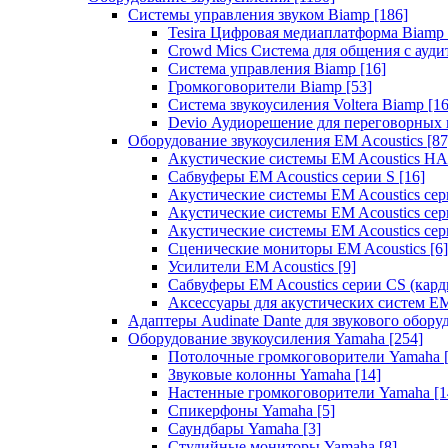
Системы управления звуком Biamp
[186]
Tesira Цифровая медиаплатформа Biamp
Crowd Mics Система для общения с ауд
Система управления Biamp
[16]
Громкоговорители Biamp
[53]
Система звукоусиления Voltera Biamp
[16
Devio Аудиорешение для переговорных
Оборудование звукоусиления EM Acoustics
[87
Акустические системы EM Acoustics 
Сабвуферы EM Acoustics серии S
[16]
Акустические системы EM Acoustics с
Акустические системы EM Acoustics сер
Акустические системы EM Acoustics сер
Сценические мониторы EM Acoustics
[6]
Усилители EM Acoustics
[9]
Сабвуферы EM Acoustics серии CS (кар
Аксессуары для акустических систем EM
Адаптеры Audinate Dante для звукового обор
Оборудование звукоусиления Yamaha
[254]
Потолочные громкоговорители Yamaha
Звуковые колонны Yamaha
[14]
Настенные громкоговорители Yamaha
[1
Спикерфоны Yamaha
[5]
Саундбары Yamaha
[3]
Студийные мониторы Yamaha
[8]