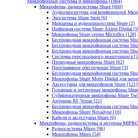
Микрофонные системы и микрофоны
[1084]
Микрофоны, радиосистемы Shure
[660]
Аудиоэкосистема для конференций Micro
Экосистема Shure Stem
[6]
Микшеры и аудиопроцессоры Shure
[2]
Цифровая система Shure Axient Digital
[5
Микрофоны Shure серии Microflex
[128]
Беспроводная микрофонная система Sh
Беспроводная микрофонная система Sh
Беспроводная микрофонная система Sh
Системы персонального мониторинга
[1
Проводные микрофоны Shure
[62]
Программное обеспечение Shure
[3]
Беспроводная микрофонная система Sh
Микрофоны Shure Motiv Digital для зап
Аксессуары для микрофонов Shure
[121]
Головные и петличные микрофоны Shur
Субминиатюрные микрофоны Shure Twi
Антенны RF Venue
[21]
Беспроводная микрофонная система S
Микрофоны Shure Nexadyne
[10]
Кабели и аксессуары Shure
[6]
Микрофоны, радиосистемы и антенны MIPR
Радиосистемы Mipro
[96]
Микрофоны Mipro
[54]