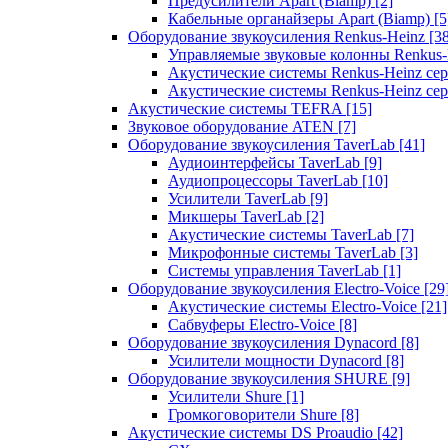
Предусилители Apart (Biamp)
[2]
Кабельные органайзеры Apart (Biamp)
[5
Оборудование звукоусиления Renkus-Heinz
[3
Управляемые звуковые колонны Renkus
Акустические системы Renkus-Heinz с
Акустические системы Renkus-Heinz сер
Акустические системы TEFRA
[15]
Звуковое оборудование ATEN
[7]
Оборудование звукоусиления TaverLab
[41]
Аудиоинтерфейсы TaverLab
[9]
Аудиопроцессоры TaverLab
[10]
Усилители TaverLab
[9]
Микшеры TaverLab
[2]
Акустические системы TaverLab
[7]
Микрофонные системы TaverLab
[3]
Системы управления TaverLab
[1]
Оборудование звукоусиления Electro-Voice
[29
Акустические системы Electro-Voice
[21]
Сабвуферы Electro-Voice
[8]
Оборудование звукоусиления Dynacord
[8]
Усилители мощности Dynacord
[8]
Оборудование звукоусиления SHURE
[9]
Усилители Shure
[1]
Громкоговорители Shure
[8]
Акустические системы DS Proaudio
[42]