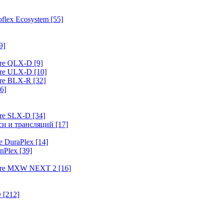
flex Ecosystem
[55]
9]
ure QLX-D
[9]
ure ULX-D
[10]
ure BLX-R
[32]
6]
ure SLX-D
[34]
иси и трансляций
[17]
e DuraPlex
[14]
nPlex
[39]
hure MXW NEXT 2
[16]
O
[212]