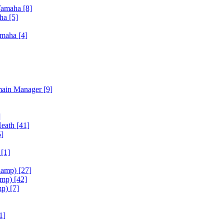
Yamaha
[8]
aha
[5]
amaha
[4]
main Manager
[9]
]
Heath
[41]
5]
h
[1]
iamp)
[27]
amp)
[42]
mp)
[7]
1]