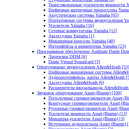
Трансляционные усилители мощности 
Цифровые матричные процессоры Yam
Акустические системы Yamaha
[65]
Портативные системы звукоусиления Y
Усилители Yamaha
[16]
Сетевые коммутаторы Yamaha
[12]
Аксессуары Yamaha
[1]
Микшерные консоли Yamaha
[40]
Интерфейсы и конвертеры Yamaha
[23]
Программное обеспечение Audinate Dante Do
Лицензии DDM
[6]
Dante Virtual Soundcard
[3]
Оборудование звукоусиления Allen&Heath
[53
Цифровые микшерные системы Allen&
Аудиоинтерфейсы, карты Allen&Heath
[
Аксессуары Allen&Heath
[6]
Расширители ввода/вывода Allen&Heat
Звуковое оборудование Apart (Biamp)
[100]
Потолочные громкоговорители Apart (B
Корпусные громкоговорители Apart (Bi
Рупорные громкоговорители Apart (Bia
Усилители мощности Apart (Biamp)
[13]
Микшеры-усилители Apart (Biamp)
[3]
Источники аудиосигнала Apart (Biamp)
[