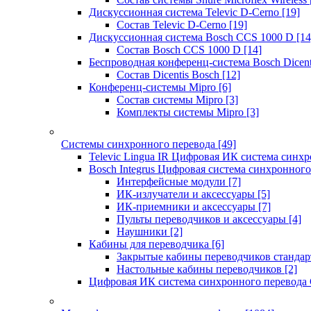
Дискуссионная система Televic D-Cerno
[19]
Состав Televic D-Cerno
[19]
Дискуссионная система Bosch CCS 1000 D
[14
Состав Bosch CCS 1000 D
[14]
Беспроводная конференц-система Bosch Dicen
Состав Dicentis Bosch
[12]
Конференц-системы Mipro
[6]
Состав системы Mipro
[3]
Комплекты системы Mipro
[3]
Системы синхронного перевода
[49]
Televic Lingua IR Цифровая ИК система синхр
Bosch Integrus Цифровая система синхронного
Интерфейсные модули
[7]
ИК-излучатели и аксессуары
[5]
ИК-приемники и аксессуары
[7]
Пульты переводчиков и аксессуары
[4]
Наушники
[2]
Кабины для переводчика
[6]
Закрытые кабины переводчиков стандар
Настольные кабины переводчиков
[2]
Цифровая ИК система синхронного перевода