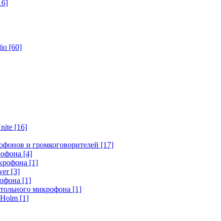
16]
dio
[60]
nite
[16]
офонов и громкоговорителей
[17]
крофона
[4]
икрофона
[1]
ver
[3]
рофона
[1]
стольного микрофона
[1]
r Holm
[1]