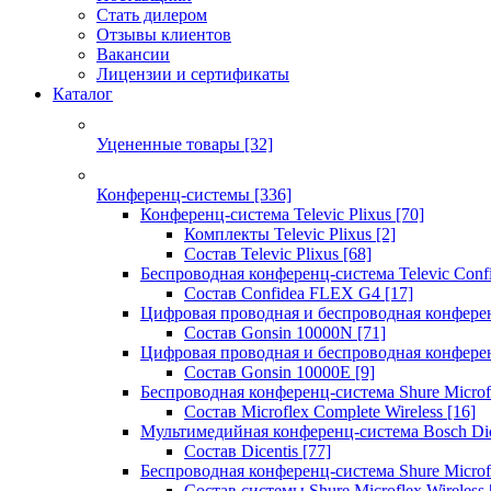
Стать дилером
Отзывы клиентов
Вакансии
Лицензии и сертификаты
Каталог
Уцененные товары
[32]
Конференц-системы
[336]
Конференц-система Televic Plixus
[70]
Комплекты Televic Plixus
[2]
Состав Televic Plixus
[68]
Беспроводная конференц-система Televic Con
Состав Confidea FLEX G4
[17]
Цифровая проводная и беспроводная конфере
Состав Gonsin 10000N
[71]
Цифровая проводная и беспроводная конфере
Состав Gonsin 10000E
[9]
Беспроводная конференц-система Shure Microfl
Состав Microflex Complete Wireless
[16]
Мультимедийная конференц-система Bosch Dic
Состав Dicentis
[77]
Беспроводная конференц-система Shure Microfl
Состав системы Shure Microflex Wireless