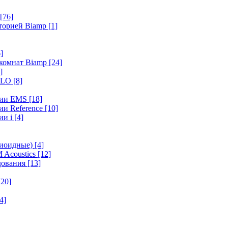
[76]
иторией Biamp
[1]
]
 комнат Biamp
[24]
]
HALO
[8]
ерии EMS
[18]
ии Reference
[10]
ии i
[4]
диоидные)
[4]
 Acoustics
[12]
удования
[13]
[20]
4]