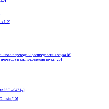
]
tis
[12]
онного перевода и распределения звука
[8]
 перевода и распределения звука
[25]
та ISO 4043
[4]
 Gonsin
[10]