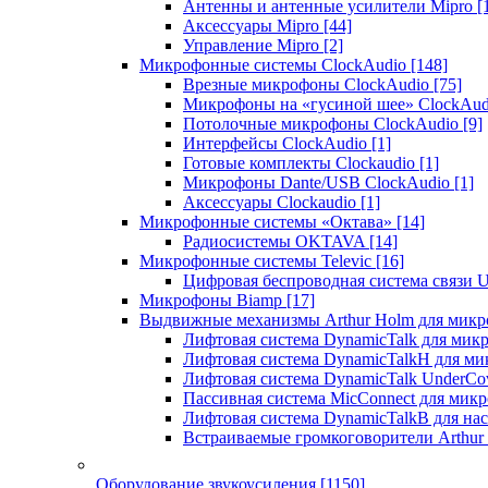
Антенны и антенные усилители Mipro
[
Аксессуары Mipro
[44]
Управление Mipro
[2]
Микрофонные системы ClockAudio
[148]
Врезные микрофоны ClockAudio
[75]
Микрофоны на «гусиной шее» ClockAu
Потолочные микрофоны ClockAudio
[9]
Интерфейсы ClockAudio
[1]
Готовые комплекты Clockaudio
[1]
Микрофоны Dante/USB ClockAudio
[1]
Аксессуары Clockaudio
[1]
Микрофонные системы «Октава»
[14]
Радиосистемы OKTAVA
[14]
Микрофонные системы Televic
[16]
Цифровая беспроводная система связи U
Микрофоны Biamp
[17]
Выдвижные механизмы Arthur Holm для микр
Лифтовая система DynamicTalk для ми
Лифтовая система DynamicTalkH для м
Лифтовая система DynamicTalk UnderCo
Пассивная система MicConnect для мик
Лифтовая система DynamicTalkB для на
Встраиваемые громкоговорители Arthu
Оборудование звукоусиления
[1150]