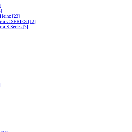
]
8]
-Heinz
[23]
ерии C SERIES
[12]
ии S Series
[3]
]