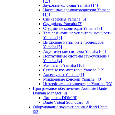
[20]
Звуковые колонны Yamaha
[14]
Настенные громкоговорители Yamaha
[14]
Спикерфоны Yamaha
[5]
Саундбары Yamaha
[3]
Студийные мониторы Yamaha
[8]
Трансляционные усилители мощности
Yamaha
[8]
Цифровые матричные процессоры
Yamaha
[5]
Акустические системы Yamaha
[65]
Портативные системы звукоусиления
Yamaha
[4]
Усилители Yamaha
[16]
Сетевые коммутаторы Yamaha
[12]
Аксессуары Yamaha
[1]
Микшерные консоли Yamaha
[40]
Интерфейсы и конвертеры Yamaha
[23]
Программное обеспечение Audinate Dante
Domain Manager
[9]
Лицензии DDM
[6]
Dante Virtual Soundcard
[3]
Оборудование звукоусиления Allen&Heath
[53]