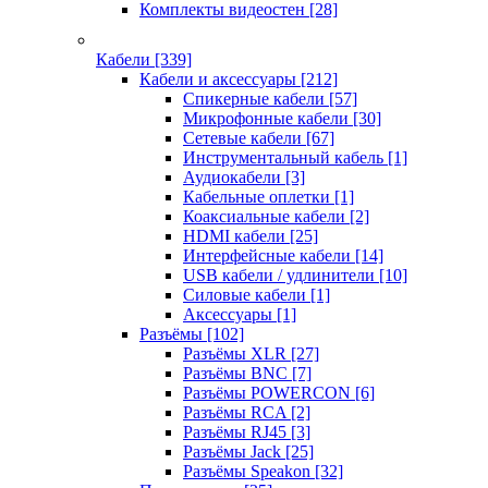
Комплекты видеостен
[28]
Кабели
[339]
Кабели и аксессуары
[212]
Спикерные кабели
[57]
Микрофонные кабели
[30]
Сетевые кабели
[67]
Инструментальный кабель
[1]
Аудиокабели
[3]
Кабельные оплетки
[1]
Коаксиальные кабели
[2]
HDMI кабели
[25]
Интерфейсные кабели
[14]
USB кабели / удлинители
[10]
Силовые кабели
[1]
Аксессуары
[1]
Разъёмы
[102]
Разъёмы XLR
[27]
Разъёмы BNC
[7]
Разъёмы POWERCON
[6]
Разъёмы RCA
[2]
Разъёмы RJ45
[3]
Разъёмы Jack
[25]
Разъёмы Speakon
[32]