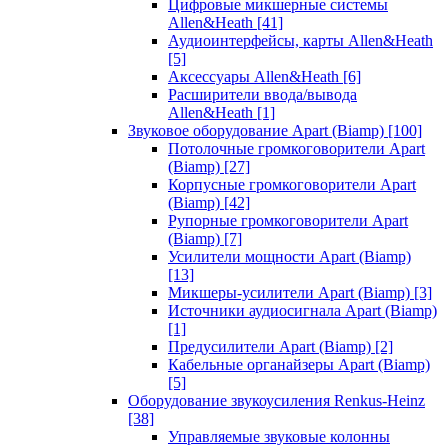
Цифровые микшерные системы
Allen&Heath
[41]
Аудиоинтерфейсы, карты Allen&Heath
[5]
Аксессуары Allen&Heath
[6]
Расширители ввода/вывода
Allen&Heath
[1]
Звуковое оборудование Apart (Biamp)
[100]
Потолочные громкоговорители Apart
(Biamp)
[27]
Корпусные громкоговорители Apart
(Biamp)
[42]
Рупорные громкоговорители Apart
(Biamp)
[7]
Усилители мощности Apart (Biamp)
[13]
Микшеры-усилители Apart (Biamp)
[3]
Источники аудиосигнала Apart (Biamp)
[1]
Предусилители Apart (Biamp)
[2]
Кабельные органайзеры Apart (Biamp)
[5]
Оборудование звукоусиления Renkus-Heinz
[38]
Управляемые звуковые колонны