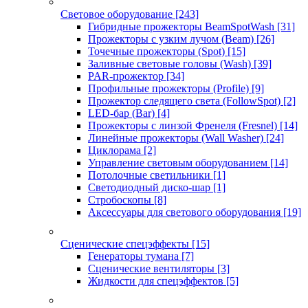
Световое оборудование
[243]
Гибридные прожекторы BeamSpotWash
[31]
Прожекторы с узким лучом (Beam)
[26]
Точечные прожекторы (Spot)
[15]
Заливные световые головы (Wash)
[39]
PAR-прожектор
[34]
Профильные прожекторы (Profile)
[9]
Прожектор следящего света (FollowSpot)
[2]
LED-бар (Bar)
[4]
Прожекторы с линзой Френеля (Fresnel)
[14]
Линейные прожекторы (Wall Washer)
[24]
Циклорама
[2]
Управление световым оборудованием
[14]
Потолочные светильники
[1]
Светодиодный диско-шар
[1]
Стробоскопы
[8]
Аксессуары для светового оборудования
[19]
Сценические спецэффекты
[15]
Генераторы тумана
[7]
Сценические вентиляторы
[3]
Жидкости для спецэффектов
[5]