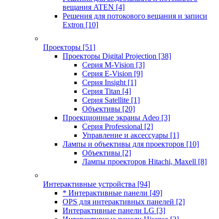
вещания ATEN
[4]
Решения для потокового вещания и записи
Extron
[10]
Проекторы
[51]
Проекторы Digital Projection
[38]
Серия M-Vision
[3]
Серия E-Vision
[9]
Серия Insight
[1]
Серия Titan
[4]
Серия Satellite
[1]
Объективы
[20]
Проекционные экраны Adeo
[3]
Серия Professional
[2]
Управление и аксессуары
[1]
Лампы и объективы для проекторов
[10]
Объективы
[2]
Лампы проекторов Hitachi, Maxell
[8]
Интерактивные устройства
[94]
* Интерактивные панели
[49]
OPS для интерактивных панелей
[2]
Интерактивные панели LG
[3]