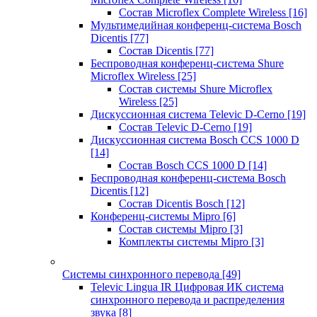
Состав Microflex Complete Wireless
[16]
Мультимедийная конференц-система Bosch
Dicentis
[77]
Состав Dicentis
[77]
Беспроводная конференц-система Shure
Microflex Wireless
[25]
Состав системы Shure Microflex
Wireless
[25]
Дискуссионная система Televic D-Cerno
[19]
Состав Televic D-Cerno
[19]
Дискуссионная система Bosch CCS 1000 D
[14]
Состав Bosch CCS 1000 D
[14]
Беспроводная конференц-система Bosch
Dicentis
[12]
Состав Dicentis Bosch
[12]
Конференц-системы Mipro
[6]
Состав системы Mipro
[3]
Комплекты системы Mipro
[3]
Системы синхронного перевода
[49]
Televic Lingua IR Цифровая ИК система
синхронного перевода и распределения
звука
[8]