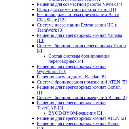
Решения для совместной работы Vivitek
[4]
Шлюз для совместной работы Extron
[1]
Беспроводная система презентации Barco
ClickShare
[12]
Система презентации Extron серии HC и
TeamWork
[3]
Решения для переговорных комнат Yamaha
[10]
Система бронирования переговорных Extron
[4]
Состав системы бронирования
переговорных
[4]
Решения для переговорных комнат
WyreStorm
[29]
Решения «все-в-одном» Kandao
[8]
Система бронирования помещений ATEN
[5]
Решение для переговорных комнат Gonsin
[1]
Система бронирования помещений Biamp
[2]
Решения для переговорных комнат
TaverLAB
[3]
BYOD/BYOM-решения
[3]
Решение для переговорных комнат ATEN
[2]
Решение для переговорных комнат Biamp
[40]