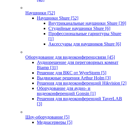
Наушники
[52]
Наушники Shure
[52]
Внутриканальные наушники Shure
[39]
Студийные наушники Shure
[6]
Профессиональные гарнитуры Shure
[1]
Аксессуары для наушников Shure
[6]
Оборудование для видеоконференцсвязи
[45]
Аудиорешение для переговорных комнат
Biamp
[31]
Решение для ВКС от WyreStorm
[5]
Выдвижные решения Arthur Holm
[3]
Решения для видеоконференций Hikvision
[2]
Оборудование для аудио- и
видеоконференций Gonsin
[1]
Решения для видеоконференций TaverLAB
[3]
Шоу-оборудование
[5]
Медиасерверы
[5]