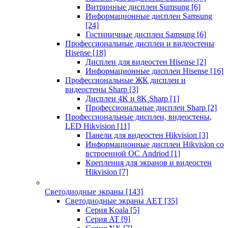
Витринные дисплеи Sumsung
[6]
Информационные дисплеи Samsung
[24]
Гостиничные дисплеи Samsung
[6]
Профессиональные дисплеи и видеостены
Hisense
[18]
Дисплеи для видеостен Hisense
[2]
Информационные дисплеи Hisense
[16]
Профессиональные ЖК дисплеи и
видеостены Sharp
[3]
Дисплеи 4K и 8K Sharp
[1]
Профессиональные дисплеи Sharp
[2]
Профессиональные дисплеи, видеостены,
LED Hikvision
[11]
Панели для видеостен Hikvision
[3]
Информационные дисплеи Hikvision со
встроенной ОС Andriod
[1]
Крепления для экранов и видеостен
Hikvision
[7]
Светодиодные экраны
[143]
Светодиодные экраны AET
[35]
Cерия Koala
[5]
Серия AT
[9]