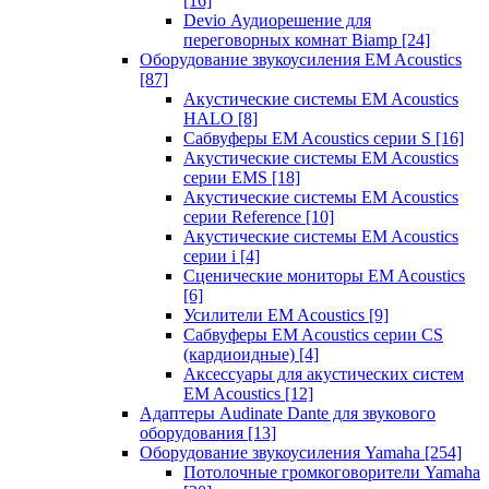
[16]
Devio Аудиорешение для
переговорных комнат Biamp
[24]
Оборудование звукоусиления EM Acoustics
[87]
Акустические системы EM Acoustics
HALO
[8]
Сабвуферы EM Acoustics серии S
[16]
Акустические системы EM Acoustics
серии EMS
[18]
Акустические системы EM Acoustics
серии Reference
[10]
Акустические системы EM Acoustics
серии i
[4]
Сценические мониторы EM Acoustics
[6]
Усилители EM Acoustics
[9]
Сабвуферы EM Acoustics серии CS
(кардиоидные)
[4]
Аксессуары для акустических систем
EM Acoustics
[12]
Адаптеры Audinate Dante для звукового
оборудования
[13]
Оборудование звукоусиления Yamaha
[254]
Потолочные громкоговорители Yamaha