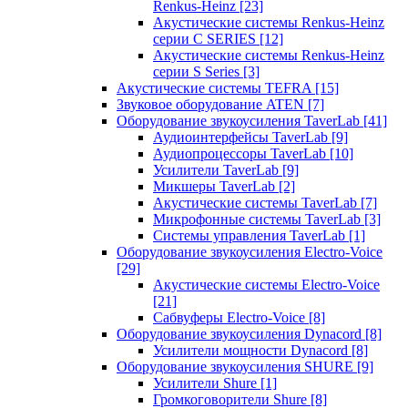
Renkus-Heinz
[23]
Акустические системы Renkus-Heinz
серии C SERIES
[12]
Акустические системы Renkus-Heinz
серии S Series
[3]
Акустические системы TEFRA
[15]
Звуковое оборудование ATEN
[7]
Оборудование звукоусиления TaverLab
[41]
Аудиоинтерфейсы TaverLab
[9]
Аудиопроцессоры TaverLab
[10]
Усилители TaverLab
[9]
Микшеры TaverLab
[2]
Акустические системы TaverLab
[7]
Микрофонные системы TaverLab
[3]
Системы управления TaverLab
[1]
Оборудование звукоусиления Electro-Voice
[29]
Акустические системы Electro-Voice
[21]
Сабвуферы Electro-Voice
[8]
Оборудование звукоусиления Dynacord
[8]
Усилители мощности Dynacord
[8]
Оборудование звукоусиления SHURE
[9]
Усилители Shure
[1]
Громкоговорители Shure
[8]