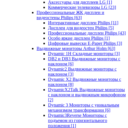
Аксессуары для дисплеев LG
[1]
Коммерческие телевизоры LG
[23]
Профессиональные ЖК дисплеи и
видеостены Philips
[63]
Интерактивные дисплеи Philips
[11]
Дисплеи для видеостен Philips
[5]
Профессиональные дисплеи Philips
[43]
Особо яркие дисплеи Philips
[1]
Цифровые вывески E-Paper Philips
[3]
Выдвижные мониторы Arthur Holm
[63]
Dynamic 1Н Складные мониторы
[3]
DB2 и DB3 Выдвижные мониторы с
наклоном
[6]
Dynamic2 Выдвижные мониторы с
наклоном
[3]
Dynamic X2 Выдвижные мониторы с
наклоном
[8]
DynamicX2Talk Выдвижные мониторы
с наклоном и выдвижным микрофоном
[2]
Dynamic 3 Мониторы с уникальным
механизмом трансформации
[6]
Dynamic3Reverse Мониторы с
подъемом из горизонтального
положения
[1]