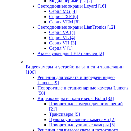
Медиа периметры
[2]
Светодиодные экраны Leyard
[16]
Серия MG
[4]
Серия TXF
[6]
Серия VEM
[6]
Светодиодные экраны LianTronics
[12]
Серия VA
[4]
Серия VL
[4]
Серия VH
[3]
Серия V
[1]
Аксессуары для LED панелей
[2]
Видеокамеры и устройства записи и трансляции
[106]
Решения для захвата и передачи видео
Lumens
[9]
Поворотные и стационарные камеры Lumens
[50]
Видеокамеры и трансиверы Bolin
[33]
Поворотные камеры для помещений
[21]
Трансиверы
[5]
Пульты управления камерами
[2]
Поворотные уличные камеры
[5]
Решения для видеозахвата и потокового