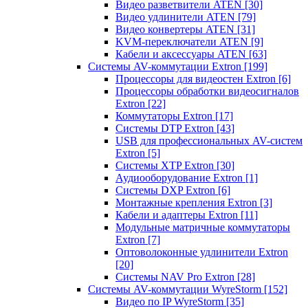
Видео разветвители ATEN
[30]
Видео удлинители ATEN
[79]
Видео конвертеры ATEN
[31]
KVM-переключатели ATEN
[9]
Кабели и аксессуары ATEN
[63]
Системы AV-коммутации Extron
[199]
Процессоры для видеостен Extron
[6]
Процессоры обработки видеосигналов
Extron
[22]
Коммутаторы Extron
[17]
Системы DTP Extron
[43]
USB для профессиональных AV-систем
Extron
[5]
Системы XTP Extron
[30]
Аудиооборудование Extron
[1]
Системы DXP Extron
[6]
Монтажные крепления Extron
[3]
Кабели и адаптеры Extron
[11]
Модульные матричные коммутаторы
Extron
[7]
Оптоволоконные удлинители Extron
[20]
Системы NAV Pro Extron
[28]
Системы AV-коммутации WyreStorm
[152]
Видео по IP WyreStorm
[35]