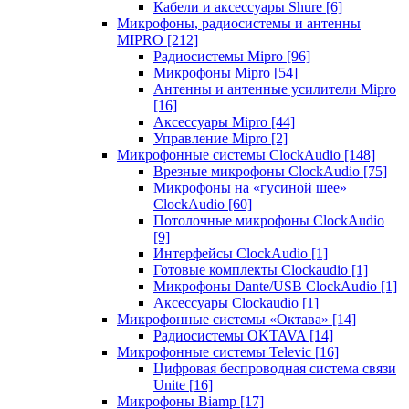
Кабели и аксессуары Shure
[6]
Микрофоны, радиосистемы и антенны
MIPRO
[212]
Радиосистемы Mipro
[96]
Микрофоны Mipro
[54]
Антенны и антенные усилители Mipro
[16]
Аксессуары Mipro
[44]
Управление Mipro
[2]
Микрофонные системы ClockAudio
[148]
Врезные микрофоны ClockAudio
[75]
Микрофоны на «гусиной шее»
ClockAudio
[60]
Потолочные микрофоны ClockAudio
[9]
Интерфейсы ClockAudio
[1]
Готовые комплекты Clockaudio
[1]
Микрофоны Dante/USB ClockAudio
[1]
Аксессуары Clockaudio
[1]
Микрофонные системы «Октава»
[14]
Радиосистемы OKTAVA
[14]
Микрофонные системы Televic
[16]
Цифровая беспроводная система связи
Unite
[16]
Микрофоны Biamp
[17]