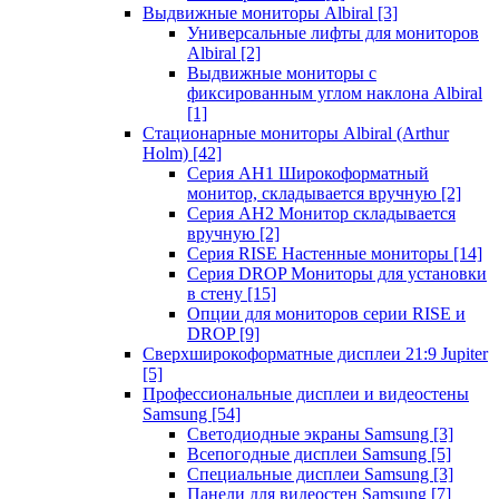
Выдвижные мониторы Albiral
[3]
Универсальные лифты для мониторов
Albiral
[2]
Выдвижные мониторы с
фиксированным углом наклона Albiral
[1]
Стационарные мониторы Albiral (Arthur
Holm)
[42]
Серия AH1 Широкоформатный
монитор, складывается вручную
[2]
Серия AH2 Монитор складывается
вручную
[2]
Серия RISE Настенные мониторы
[14]
Серия DROP Мониторы для установки
в стену
[15]
Опции для мониторов серии RISE и
DROP
[9]
Сверхширокоформатные дисплеи 21:9 Jupiter
[5]
Профессиональные дисплеи и видеостены
Samsung
[54]
Светодиодные экраны Samsung
[3]
Всепогодные дисплеи Samsung
[5]
Специальные дисплеи Samsung
[3]
Панели для видеостен Samsung
[7]