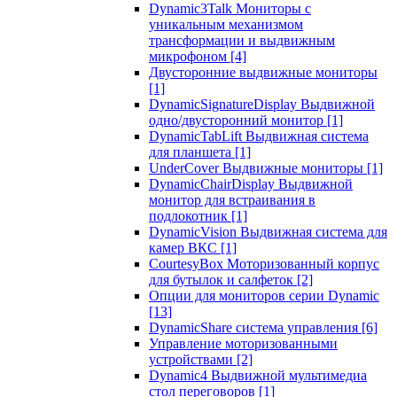
Dynamic3Talk Мониторы с
уникальным механизмом
трансформации и выдвижным
микрофоном
[4]
Двусторонние выдвижные мониторы
[1]
DynamicSignatureDisplay Выдвижной
одно/двусторонний монитор
[1]
DynamicTabLift Выдвижная система
для планшета
[1]
UnderCover Выдвижные мониторы
[1]
DynamicChairDisplay Выдвижной
монитор для встраивания в
подлокотник
[1]
DynamicVision Выдвижная система для
камер ВКС
[1]
CourtesyBox Моторизованный корпус
для бутылок и салфеток
[2]
Опции для мониторов серии Dynamic
[13]
DynamicShare система управления
[6]
Управление моторизованными
устройствами
[2]
Dynamic4 Выдвижной мультимедиа
стол переговоров
[1]