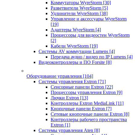
Коммутаторы WyreStorm
[30]
Разветвители WyreStorm
[5]
Удлинители WyreStorm
[38]
Управление и аксессуары WyreStorm
[19]
Адаптеры WyreStorm
[4]
Процессоры для видеостен WyreStorm
[2]
Кабели WyreStorm
[19]
Системы AV коммутации Lumens
[4]
Передача аудио / видео по IP Lumens
[4]
Видеоконтроллеры и ПО Forsite
[8]
Оборудование управления
[104]
Системы управления Extron
[71]
Сенсорные панели Extron
[22]
Процессоры управления Extron
[9]
Лючки Extron
[13]
Контроллеры Extron MediaLink
[11]
Кнопочные панели Extron
[7]
Сетевые кнопочные панели Extron
[8]
Контроллеры рабочего пространства
Extron
[1]
Системы управления Aten
[8]