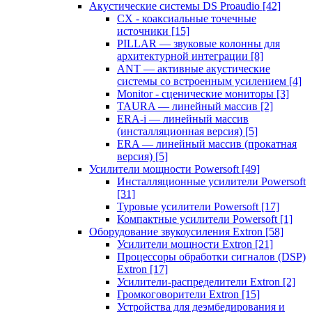
Акустические системы DS Proaudio
[42]
CX - коаксиальные точечные
источники
[15]
PILLAR — звуковые колонны для
архитектурной интеграции
[8]
ANT — активные акустические
системы со встроенным усилением
[4]
Monitor - сценические мониторы
[3]
TAURA — линейный массив
[2]
ERA-i — линейный массив
(инсталляционная версия)
[5]
ERA — линейный массив (прокатная
версия)
[5]
Усилители мощности Powersoft
[49]
Инсталляционные усилители Powersoft
[31]
Туровые усилители Powersoft
[17]
Компактные усилители Powersoft
[1]
Оборудование звукоусиления Extron
[58]
Усилители мощности Extron
[21]
Процессоры обработки сигналов (DSP)
Extron
[17]
Усилители-распределители Extron
[2]
Громкоговорители Extron
[15]
Устройства для деэмбедирования и