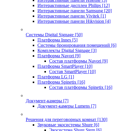
Интерактивные панели Hisense
[3]
Интерактивные дисплеи Philips
[12]
Интерактивные панели Samsung
[20]
Интерактивные панели Vivitek
[1]
Интерактивные панели Hikvision
[4]
Системы Digital Signage
[50]
Платформа Innes
[5]
Системы бронирования помещений
[6]
Комплекты Digital Signage
[3]
Платформа Navori
[9]
Состав платформы Navori
[9]
Платформа SmartPlayer
[10]
Состав SmartPlayer
[10]
Платформа LG
[1]
Платформа Spinetix
[16]
Состав платформы Spinetix
[16]
Документ-камеры
[7]
Документ-камеры Lumens
[7]
Решения для переговорных комнат
[130]
Звуковые экосистемы Shure
[6]
Экосистема Shure Stem
[6]