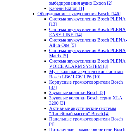
эмбедирования аудио Extron
[2]
Кабели Extron
[1]
Оборудование звукоусиления Bosch
[146]
Система звукоусиления Bosch PLENA
[13]
Система звукоусиления Bosch PLENA
EASY LINE
[14]
Система звукоусиления Bosch PLENA-
All-in-One
[5]
Система звукоусиления Bosch PLENA
Matrix
[5]
Система звукоусиления Bosch PLENA
VOICE ALARM SYSTEM
[8]
Музыкальные акустические системы
Bosch LB6/ LC6/ LP6
[10]
Корпусные громкоговорители Bosch
[37]
Звуковые колонки Bosch
[2]
Звуковые колонки Bosch серии XLA
3200
[3]
Активные акустические системы
"Линейный массив" Bosch
[4]
Панельные громкоговорители Bosch
[4]
Потолочные громкоговорители Bosch