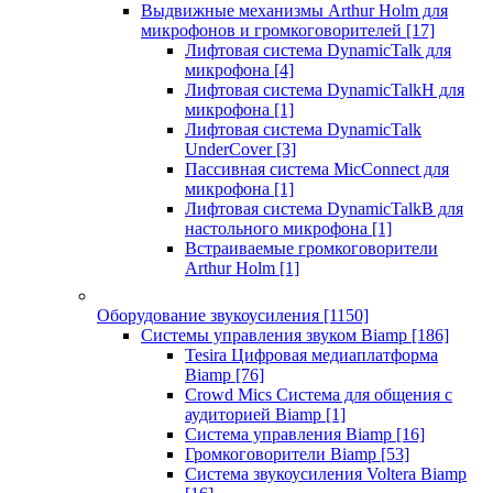
Выдвижные механизмы Arthur Holm для
микрофонов и громкоговорителей
[17]
Лифтовая система DynamicTalk для
микрофона
[4]
Лифтовая система DynamicTalkH для
микрофона
[1]
Лифтовая система DynamicTalk
UnderCover
[3]
Пассивная система MicConnect для
микрофона
[1]
Лифтовая система DynamicTalkB для
настольного микрофона
[1]
Встраиваемые громкоговорители
Arthur Holm
[1]
Оборудование звукоусиления
[1150]
Системы управления звуком Biamp
[186]
Tesira Цифровая медиаплатформа
Biamp
[76]
Crowd Mics Система для общения с
аудиторией Biamp
[1]
Система управления Biamp
[16]
Громкоговорители Biamp
[53]
Система звукоусиления Voltera Biamp