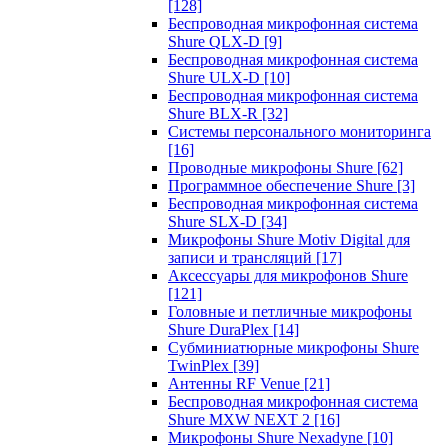
[128]
Беспроводная микрофонная система
Shure QLX-D
[9]
Беспроводная микрофонная система
Shure ULX-D
[10]
Беспроводная микрофонная система
Shure BLX-R
[32]
Системы персонального мониторинга
[16]
Проводные микрофоны Shure
[62]
Программное обеспечение Shure
[3]
Беспроводная микрофонная система
Shure SLX-D
[34]
Микрофоны Shure Motiv Digital для
записи и трансляций
[17]
Аксессуары для микрофонов Shure
[121]
Головные и петличные микрофоны
Shure DuraPlex
[14]
Субминиатюрные микрофоны Shure
TwinPlex
[39]
Антенны RF Venue
[21]
Беспроводная микрофонная система
Shure MXW NEXT 2
[16]
Микрофоны Shure Nexadyne
[10]