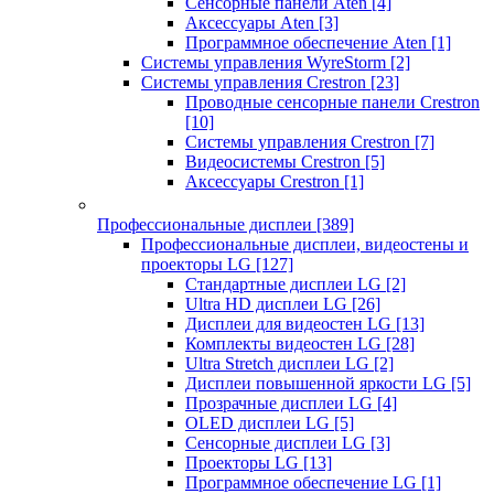
Сенсорные панели Aten
[4]
Аксессуары Aten
[3]
Программное обеспечение Aten
[1]
Системы управления WyreStorm
[2]
Системы управления Crestron
[23]
Проводные сенсорные панели Crestron
[10]
Системы управления Crestron
[7]
Видеосистемы Crestron
[5]
Аксессуары Crestron
[1]
Профессиональные дисплеи
[389]
Профессиональные дисплеи, видеостены и
проекторы LG
[127]
Стандартные дисплеи LG
[2]
Ultra HD дисплеи LG
[26]
Дисплеи для видеостен LG
[13]
Комплекты видеостен LG
[28]
Ultra Stretch дисплеи LG
[2]
Дисплеи повышенной яркости LG
[5]
Прозрачные дисплеи LG
[4]
OLED дисплеи LG
[5]
Сенсорные дисплеи LG
[3]
Проекторы LG
[13]
Программное обеспечение LG
[1]