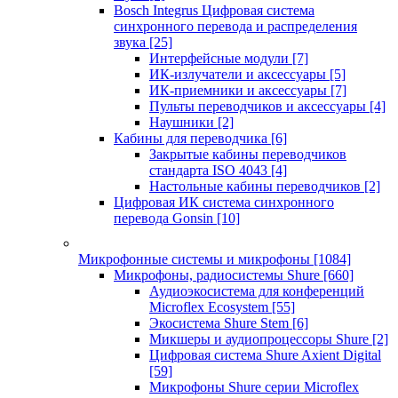
Bosch Integrus Цифровая система
синхронного перевода и распределения
звука
[25]
Интерфейсные модули
[7]
ИК-излучатели и аксессуары
[5]
ИК-приемники и аксессуары
[7]
Пульты переводчиков и аксессуары
[4]
Наушники
[2]
Кабины для переводчика
[6]
Закрытые кабины переводчиков
стандарта ISO 4043
[4]
Настольные кабины переводчиков
[2]
Цифровая ИК система синхронного
перевода Gonsin
[10]
Микрофонные системы и микрофоны
[1084]
Микрофоны, радиосистемы Shure
[660]
Аудиоэкосистема для конференций
Microflex Ecosystem
[55]
Экосистема Shure Stem
[6]
Микшеры и аудиопроцессоры Shure
[2]
Цифровая система Shure Axient Digital
[59]
Микрофоны Shure серии Microflex