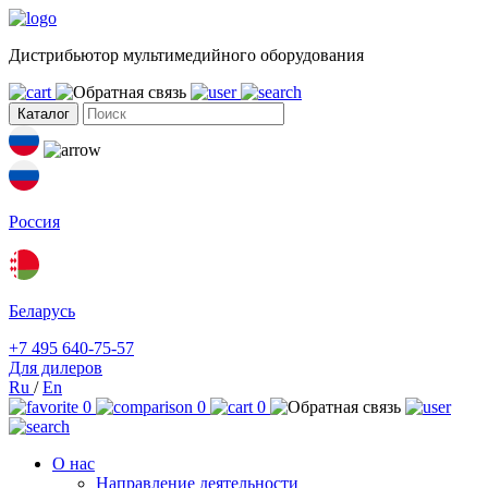
Дистрибьютор мультимедийного оборудования
Каталог
Россия
Беларусь
+7 495 640-75-57
Для дилеров
Ru
/
En
0
0
0
О нас
Направление деятельности