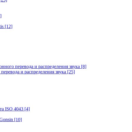
]
tis
[12]
онного перевода и распределения звука
[8]
 перевода и распределения звука
[25]
та ISO 4043
[4]
 Gonsin
[10]