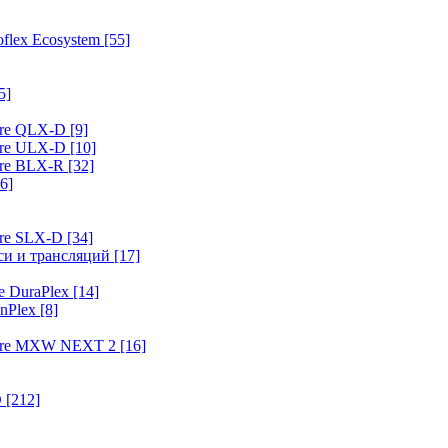
flex Ecosystem
[55]
5]
ure QLX-D
[9]
ure ULX-D
[10]
ure BLX-R
[32]
6]
ure SLX-D
[34]
иси и трансляций
[17]
e DuraPlex
[14]
nPlex
[8]
hure MXW NEXT 2
[16]
O
[212]