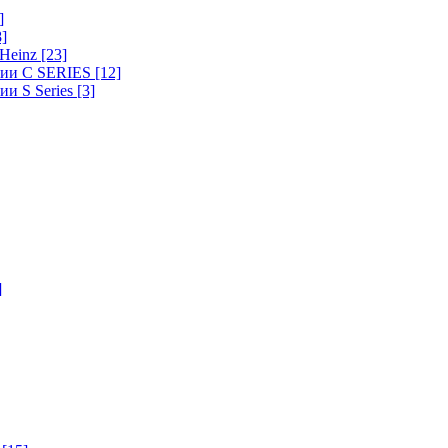
]
8]
-Heinz
[23]
ерии C SERIES
[12]
ии S Series
[3]
]