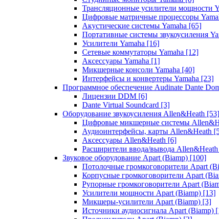
Трансляционные усилители мощности 
Цифровые матричные процессоры Yam
Акустические системы Yamaha
[65]
Портативные системы звукоусиления Y
Усилители Yamaha
[16]
Сетевые коммутаторы Yamaha
[12]
Аксессуары Yamaha
[1]
Микшерные консоли Yamaha
[40]
Интерфейсы и конвертеры Yamaha
[23]
Программное обеспечение Audinate Dante Do
Лицензии DDM
[6]
Dante Virtual Soundcard
[3]
Оборудование звукоусиления Allen&Heath
[53
Цифровые микшерные системы Allen&
Аудиоинтерфейсы, карты Allen&Heath
[
Аксессуары Allen&Heath
[6]
Расширители ввода/вывода Allen&Heat
Звуковое оборудование Apart (Biamp)
[100]
Потолочные громкоговорители Apart (B
Корпусные громкоговорители Apart (Bi
Рупорные громкоговорители Apart (Bia
Усилители мощности Apart (Biamp)
[13]
Микшеры-усилители Apart (Biamp)
[3]
Источники аудиосигнала Apart (Biamp)
[