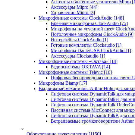
Антенны и антенные усилители Mipro
[
Аксессуары Mipro
[44]
Управление Mipro
[2]
Микрофонные системы ClockAudio
[148]
Врезные микрофоны ClockAudio
[75]
Микрофоны на «гусиной шее» ClockAu
Потолочные микрофоны ClockAudio
[9]
Интерфейсы ClockAudio
[1]
Готовые комплекты Clockaudio
[1]
Микрофоны Dante/USB ClockAudio
[1]
Аксессуары Clockaudio
[1]
Микрофонные системы «Октава»
[14]
Радиосистемы OKTAVA
[14]
Микрофонные системы Televic
[16]
Цифровая беспроводная система связи U
Микрофоны Biamp
[17]
Выдвижные механизмы Arthur Holm для микр
Лифтовая система DynamicTalk для ми
Лифтовая система DynamicTalkH для м
Лифтовая система DynamicTalk UnderCo
Пассивная система MicConnect для мик
Лифтовая система DynamicTalkB для на
Встраиваемые громкоговорители Arthu
Оборудование звукоусиления
[1150]