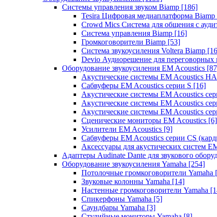
Системы управления звуком Biamp
[186]
Tesira Цифровая медиаплатформа Biamp
Crowd Mics Система для общения с ауд
Система управления Biamp
[16]
Громкоговорители Biamp
[53]
Система звукоусиления Voltera Biamp
[16
Devio Аудиорешение для переговорных
Оборудование звукоусиления EM Acoustics
[87
Акустические системы EM Acoustics 
Сабвуферы EM Acoustics серии S
[16]
Акустические системы EM Acoustics с
Акустические системы EM Acoustics сер
Акустические системы EM Acoustics сер
Сценические мониторы EM Acoustics
[6]
Усилители EM Acoustics
[9]
Сабвуферы EM Acoustics серии CS (кар
Аксессуары для акустических систем EM
Адаптеры Audinate Dante для звукового обор
Оборудование звукоусиления Yamaha
[254]
Потолочные громкоговорители Yamaha
Звуковые колонны Yamaha
[14]
Настенные громкоговорители Yamaha
[1
Спикерфоны Yamaha
[5]
Саундбары Yamaha
[3]
Студийные мониторы Yamaha
[8]