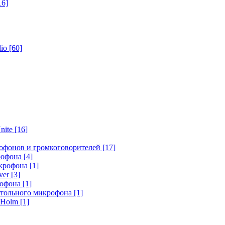
16]
dio
[60]
nite
[16]
офонов и громкоговорителей
[17]
крофона
[4]
икрофона
[1]
ver
[3]
рофона
[1]
стольного микрофона
[1]
r Holm
[1]