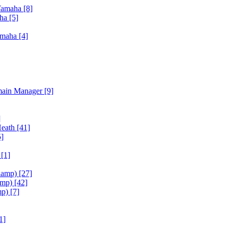
Yamaha
[8]
aha
[5]
amaha
[4]
main Manager
[9]
]
Heath
[41]
5]
h
[1]
iamp)
[27]
amp)
[42]
mp)
[7]
1]