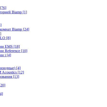
[76]
иторией Biamp
[1]
]
 комнат Biamp
[24]
]
HALO
[8]
ерии EMS
[18]
ии Reference
[10]
ии i
[4]
диоидные)
[4]
 Acoustics
[12]
удования
[13]
[20]
4]