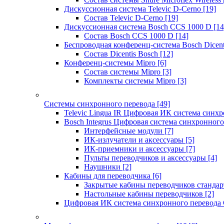
Дискуссионная система Televic D-Cerno
[19]
Состав Televic D-Cerno
[19]
Дискуссионная система Bosch CCS 1000 D
[14
Состав Bosch CCS 1000 D
[14]
Беспроводная конференц-система Bosch Dicen
Состав Dicentis Bosch
[12]
Конференц-системы Mipro
[6]
Состав системы Mipro
[3]
Комплекты системы Mipro
[3]
Системы синхронного перевода
[49]
Televic Lingua IR Цифровая ИК система синхр
Bosch Integrus Цифровая система синхронного
Интерфейсные модули
[7]
ИК-излучатели и аксессуары
[5]
ИК-приемники и аксессуары
[7]
Пульты переводчиков и аксессуары
[4]
Наушники
[2]
Кабины для переводчика
[6]
Закрытые кабины переводчиков стандар
Настольные кабины переводчиков
[2]
Цифровая ИК система синхронного перевода