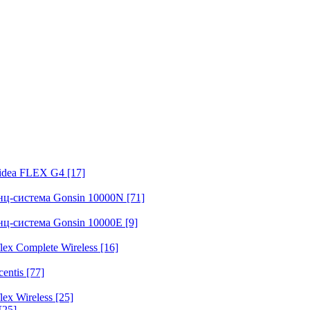
fidea FLEX G4
[17]
нц-система Gonsin 10000N
[71]
нц-система Gonsin 10000E
[9]
ex Complete Wireless
[16]
entis
[77]
ex Wireless
[25]
[25]