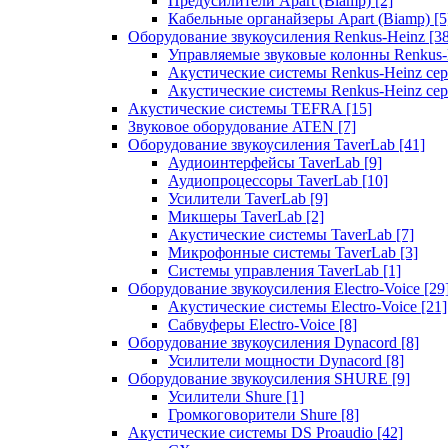
Предусилители Apart (Biamp)
[2]
Кабельные органайзеры Apart (Biamp)
[5
Оборудование звукоусиления Renkus-Heinz
[3
Управляемые звуковые колонны Renkus
Акустические системы Renkus-Heinz с
Акустические системы Renkus-Heinz сер
Акустические системы TEFRA
[15]
Звуковое оборудование ATEN
[7]
Оборудование звукоусиления TaverLab
[41]
Аудиоинтерфейсы TaverLab
[9]
Аудиопроцессоры TaverLab
[10]
Усилители TaverLab
[9]
Микшеры TaverLab
[2]
Акустические системы TaverLab
[7]
Микрофонные системы TaverLab
[3]
Системы управления TaverLab
[1]
Оборудование звукоусиления Electro-Voice
[29
Акустические системы Electro-Voice
[21]
Сабвуферы Electro-Voice
[8]
Оборудование звукоусиления Dynacord
[8]
Усилители мощности Dynacord
[8]
Оборудование звукоусиления SHURE
[9]
Усилители Shure
[1]
Громкоговорители Shure
[8]
Акустические системы DS Proaudio
[42]