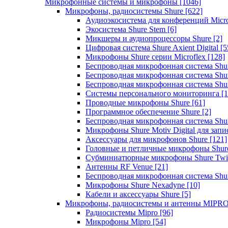
Микрофонные системы и микрофоны
[1046]
Микрофоны, радиосистемы Shure
[622]
Аудиоэкосистема для конференций Micro
Экосистема Shure Stem
[6]
Микшеры и аудиопроцессоры Shure
[2]
Цифровая система Shure Axient Digital
[5
Микрофоны Shure серии Microflex
[128]
Беспроводная микрофонная система Sh
Беспроводная микрофонная система Sh
Беспроводная микрофонная система Sh
Системы персонального мониторинга
[1
Проводные микрофоны Shure
[61]
Программное обеспечение Shure
[2]
Беспроводная микрофонная система Sh
Микрофоны Shure Motiv Digital для зап
Аксессуары для микрофонов Shure
[121]
Головные и петличные микрофоны Shur
Субминиатюрные микрофоны Shure Twi
Антенны RF Venue
[21]
Беспроводная микрофонная система S
Микрофоны Shure Nexadyne
[10]
Кабели и аксессуары Shure
[5]
Микрофоны, радиосистемы и антенны MIPR
Радиосистемы Mipro
[96]
Микрофоны Mipro
[54]