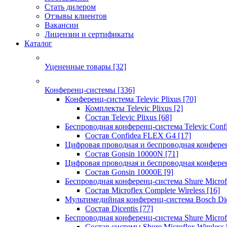
Стать дилером
Отзывы клиентов
Вакансии
Лицензии и сертификаты
Каталог
Уцененные товары
[32]
Конференц-системы
[336]
Конференц-система Televic Plixus
[70]
Комплекты Televic Plixus
[2]
Состав Televic Plixus
[68]
Беспроводная конференц-система Televic Con
Состав Confidea FLEX G4
[17]
Цифровая проводная и беспроводная конфере
Состав Gonsin 10000N
[71]
Цифровая проводная и беспроводная конфере
Состав Gonsin 10000E
[9]
Беспроводная конференц-система Shure Microfl
Состав Microflex Complete Wireless
[16]
Мультимедийная конференц-система Bosch Dic
Состав Dicentis
[77]
Беспроводная конференц-система Shure Microfl
Состав системы Shure Microflex Wireless