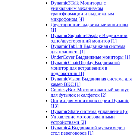
Dynamic3Talk Мониторы с
уникальным механизмом
трансформации и выдвижным
микрофоном
[4]
Двусторонние выдвижные мониторы
[1]
DynamicSignatureDisplay Выдвижной
одно/двусторонний монитор
[1]
DynamicTabLift Выдвижная система
для планшета
[1]
UnderCover Выдвижные мониторы
[1]
DynamicChairDisplay Выдвижной
монитор для встраивания в
подлокотник
[1]
DynamicVision Выдвижная система для
камер ВКС
[1]
CourtesyBox Моторизованный корпус
для бутылок и салфеток
[2]
Опции для мониторов серии Dynamic
[13]
DynamicShare система управления
[6]
Управление моторизованными
устройствами
[2]
Dynamic4 Выдвижной мультимедиа
стол переговоров
[1]