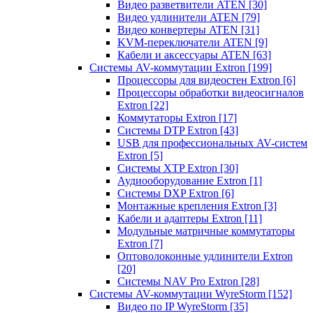
Видео разветвители ATEN
[30]
Видео удлинители ATEN
[79]
Видео конвертеры ATEN
[31]
KVM-переключатели ATEN
[9]
Кабели и аксессуары ATEN
[63]
Системы AV-коммутации Extron
[199]
Процессоры для видеостен Extron
[6]
Процессоры обработки видеосигналов
Extron
[22]
Коммутаторы Extron
[17]
Системы DTP Extron
[43]
USB для профессиональных AV-систем
Extron
[5]
Системы XTP Extron
[30]
Аудиооборудование Extron
[1]
Системы DXP Extron
[6]
Монтажные крепления Extron
[3]
Кабели и адаптеры Extron
[11]
Модульные матричные коммутаторы
Extron
[7]
Оптоволоконные удлинители Extron
[20]
Системы NAV Pro Extron
[28]
Системы AV-коммутации WyreStorm
[152]
Видео по IP WyreStorm
[35]