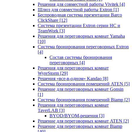
Решения для совместной работы Vivitek
[4]
Шлюз для совместной работы Extron
[1]
Беспроводная система презентации Barco
ClickShare
[12]
Система презентации Extron серии HC и
TeamWork
[3]
Решения для переговорных комнат Yamaha
[10]
Система бронирования переговорных Extron
[4]
Состав системы бронирования
переговорных
[4]
Решения для переговорных комнат
WyreStorm
[29]
Решения «все-в-одном» Kandao
[8]
Система бронирования помещений ATEN
[5]
Решение для переговорных комнат Gonsin
[1]
Система бронирования помещений Biamp
[2]
Решения для переговорных комнат
TaverLAB
[3]
BYOD/BYOM-решения
[3]
Решение для переговорных комнат ATEN
[2]
Решение для переговорных комнат Biamp
[40]