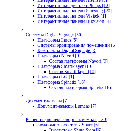
Интерактивные панели Hisense
[3]
Интерактивные дисплеи Philips
[12]
Интерактивные панели Samsung
[20]
Интерактивные панели Vivitek
[1]
Интерактивные панели Hikvision
[4]
Системы Digital Signage
[50]
Платформа Innes
[5]
Системы бронирования помещений
[6]
Комплекты Digital Signage
[3]
Платформа Navori
[9]
Состав платформы Navori
[9]
Платформа SmartPlayer
[10]
Состав SmartPlayer
[10]
Платформа LG
[1]
Платформа Spinetix
[16]
Состав платформы Spinetix
[16]
Документ-камеры
[7]
Документ-камеры Lumens
[7]
Решения для переговорных комнат
[130]
Звуковые экосистемы Shure
[6]
Экосистема Shure Stem
[6]