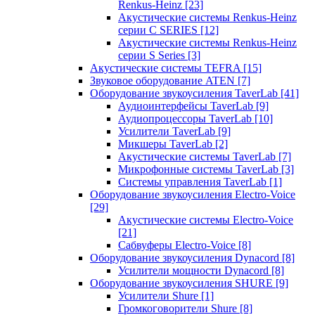
Renkus-Heinz
[23]
Акустические системы Renkus-Heinz
серии C SERIES
[12]
Акустические системы Renkus-Heinz
серии S Series
[3]
Акустические системы TEFRA
[15]
Звуковое оборудование ATEN
[7]
Оборудование звукоусиления TaverLab
[41]
Аудиоинтерфейсы TaverLab
[9]
Аудиопроцессоры TaverLab
[10]
Усилители TaverLab
[9]
Микшеры TaverLab
[2]
Акустические системы TaverLab
[7]
Микрофонные системы TaverLab
[3]
Системы управления TaverLab
[1]
Оборудование звукоусиления Electro-Voice
[29]
Акустические системы Electro-Voice
[21]
Сабвуферы Electro-Voice
[8]
Оборудование звукоусиления Dynacord
[8]
Усилители мощности Dynacord
[8]
Оборудование звукоусиления SHURE
[9]
Усилители Shure
[1]
Громкоговорители Shure
[8]