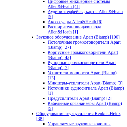
Цифровые микшерные системы
Allen&Heath
[41]
Аудиоинтерфейсы, карты Allen&Heath
[5]
Аксессуары Allen&Heath
[6]
Расширители ввода/вывода
Allen&Heath
[1]
Звуковое оборудование Apart (Biamp)
[100]
Потолочные громкоговорители Apart
(Biamp)
[27]
Корпусные громкоговорители Apart
(Biamp)
[42]
Рупорные громкоговорители Apart
(Biamp)
[7]
Усилители мощности Apart (Biamp)
[13]
Микшеры-усилители Apart (Biamp)
[3]
Источники аудиосигнала Apart (Biamp)
[1]
Предусилители Apart (Biamp)
[2]
Кабельные органайзеры Apart (Biamp)
[5]
Оборудование звукоусиления Renkus-Heinz
[38]
Управляемые звуковые колонны