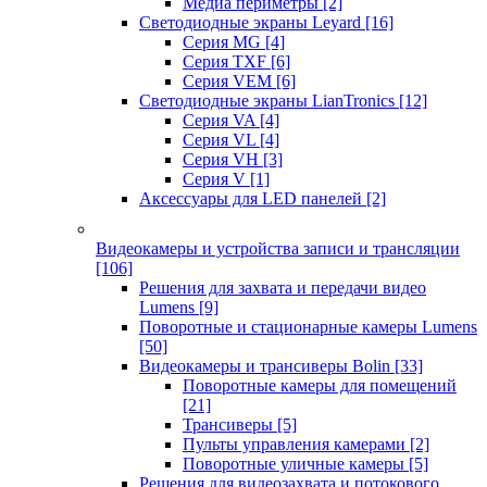
Медиа периметры
[2]
Светодиодные экраны Leyard
[16]
Серия MG
[4]
Серия TXF
[6]
Серия VEM
[6]
Светодиодные экраны LianTronics
[12]
Серия VA
[4]
Серия VL
[4]
Серия VH
[3]
Серия V
[1]
Аксессуары для LED панелей
[2]
Видеокамеры и устройства записи и трансляции
[106]
Решения для захвата и передачи видео
Lumens
[9]
Поворотные и стационарные камеры Lumens
[50]
Видеокамеры и трансиверы Bolin
[33]
Поворотные камеры для помещений
[21]
Трансиверы
[5]
Пульты управления камерами
[2]
Поворотные уличные камеры
[5]
Решения для видеозахвата и потокового