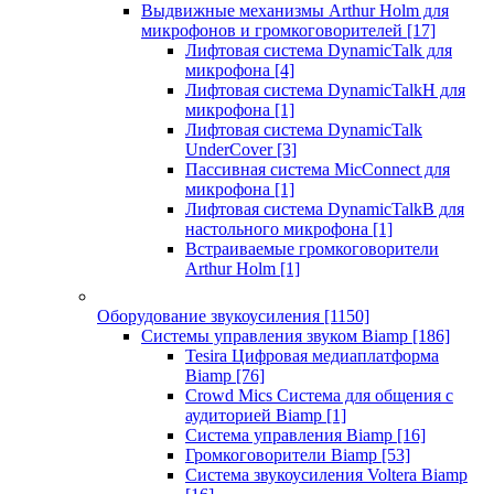
Выдвижные механизмы Arthur Holm для
микрофонов и громкоговорителей
[17]
Лифтовая система DynamicTalk для
микрофона
[4]
Лифтовая система DynamicTalkH для
микрофона
[1]
Лифтовая система DynamicTalk
UnderCover
[3]
Пассивная система MicConnect для
микрофона
[1]
Лифтовая система DynamicTalkB для
настольного микрофона
[1]
Встраиваемые громкоговорители
Arthur Holm
[1]
Оборудование звукоусиления
[1150]
Системы управления звуком Biamp
[186]
Tesira Цифровая медиаплатформа
Biamp
[76]
Crowd Mics Система для общения с
аудиторией Biamp
[1]
Система управления Biamp
[16]
Громкоговорители Biamp
[53]
Система звукоусиления Voltera Biamp