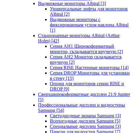
Выдвижные мониторы Albiral
[3]
Универсальные лифты для мониторов
Albiral
[2]
Выдвижные мониторы с
фиксированным углом наклона Albiral
[1]
Стационарные мониторы Albiral (Arthur
Holm)
[42]
Серия AH1 Широкоформатный
монитор, складывается вручную
[2]
Серия AH2 Монитор складывается
вручную
[2]
Серия RISE Настенные мониторы
[14]
Серия DROP Мониторы для установки
в стену
[15]
Опции для мониторов серии RISE и
DROP
[9]
Сверхширокоформатные дисплеи 21:9 Jupiter
[5]
Профессиональные дисплеи и видеостены
Samsung
[54]
Светодиодные экраны Samsung
[3]
Всепогодные дисплеи Samsung
[5]
Специальные дисплеи Samsung
[3]
Панели для видеостен Samsung
[7]