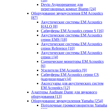
[16]
Devio Аудиорешение для
переговорных комнат Biamp
[24]
Оборудование звукоусиления EM Acoustics
[87]
Акустические системы EM Acoustics
HALO
[8]
Сабвуферы EM Acoustics серии S
[16]
Акустические системы EM Acoustics
серии EMS
[18]
Акустические системы EM Acoustics
серии Reference
[10]
Акустические системы EM Acoustics
серии i
[4]
Сценические мониторы EM Acoustics
[6]
Усилители EM Acoustics
[9]
Сабвуферы EM Acoustics серии CS
(кардиоидные)
[4]
Аксессуары для акустических систем
EM Acoustics
[12]
Адаптеры Audinate Dante для звукового
оборудования
[13]
Оборудование звукоусиления Yamaha
[254]
Потолочные громкоговорители Yamaha