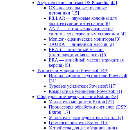
Акустические системы DS Proaudio
[42]
CX - коаксиальные точечные
источники
[15]
PILLAR — звуковые колонны для
архитектурной интеграции
[8]
ANT — активные акустические
системы со встроенным усилением
[4]
Monitor - сценические мониторы
[3]
TAURA — линейный массив
[2]
ERA-i — линейный массив
(инсталляционная версия)
[5]
ERA — линейный массив (прокатная
версия)
[5]
Усилители мощности Powersoft
[49]
Инсталляционные усилители Powersoft
[31]
Туровые усилители Powersoft
[17]
Компактные усилители Powersoft
[1]
Оборудование звукоусиления Extron
[58]
Усилители мощности Extron
[21]
Процессоры обработки сигналов (DSP)
Extron
[17]
Усилители-распределители Extron
[2]
Громкоговорители Extron
[15]
Устройства для деэмбедирования и