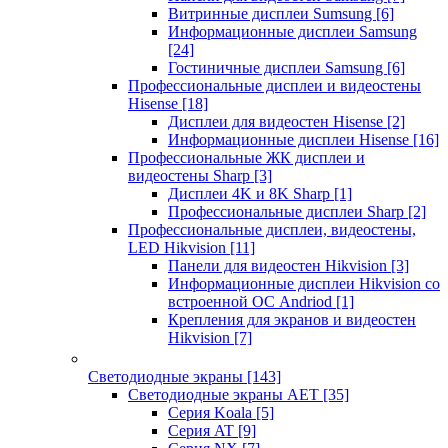
Витринные дисплеи Sumsung
[6]
Информационные дисплеи Samsung
[24]
Гостиничные дисплеи Samsung
[6]
Профессиональные дисплеи и видеостены
Hisense
[18]
Дисплеи для видеостен Hisense
[2]
Информационные дисплеи Hisense
[16]
Профессиональные ЖК дисплеи и
видеостены Sharp
[3]
Дисплеи 4K и 8K Sharp
[1]
Профессиональные дисплеи Sharp
[2]
Профессиональные дисплеи, видеостены,
LED Hikvision
[11]
Панели для видеостен Hikvision
[3]
Информационные дисплеи Hikvision со
встроенной ОС Andriod
[1]
Крепления для экранов и видеостен
Hikvision
[7]
Светодиодные экраны
[143]
Светодиодные экраны AET
[35]
Cерия Koala
[5]
Серия AT
[9]