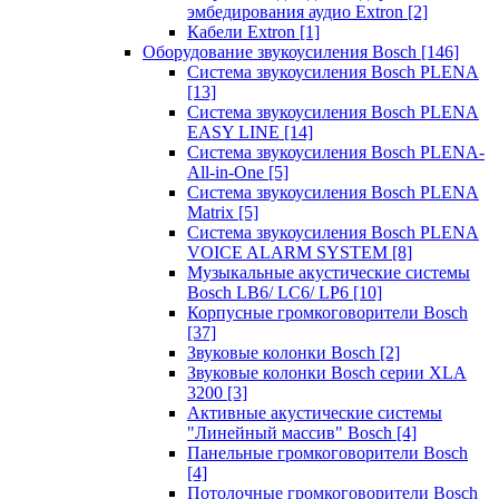
эмбедирования аудио Extron
[2]
Кабели Extron
[1]
Оборудование звукоусиления Bosch
[146]
Система звукоусиления Bosch PLENA
[13]
Система звукоусиления Bosch PLENA
EASY LINE
[14]
Система звукоусиления Bosch PLENA-
All-in-One
[5]
Система звукоусиления Bosch PLENA
Matrix
[5]
Система звукоусиления Bosch PLENA
VOICE ALARM SYSTEM
[8]
Музыкальные акустические системы
Bosch LB6/ LC6/ LP6
[10]
Корпусные громкоговорители Bosch
[37]
Звуковые колонки Bosch
[2]
Звуковые колонки Bosch серии XLA
3200
[3]
Активные акустические системы
"Линейный массив" Bosch
[4]
Панельные громкоговорители Bosch
[4]
Потолочные громкоговорители Bosch