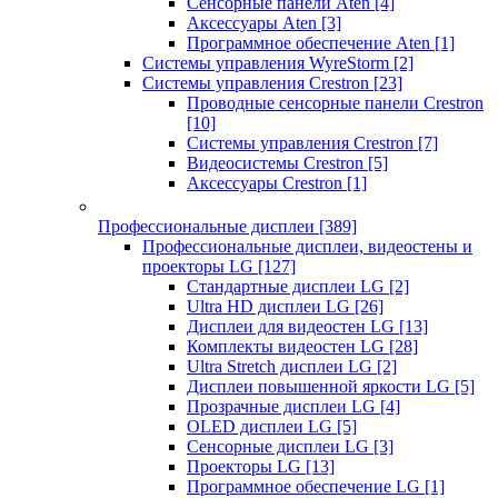
Сенсорные панели Aten
[4]
Аксессуары Aten
[3]
Программное обеспечение Aten
[1]
Системы управления WyreStorm
[2]
Системы управления Crestron
[23]
Проводные сенсорные панели Crestron
[10]
Системы управления Crestron
[7]
Видеосистемы Crestron
[5]
Аксессуары Crestron
[1]
Профессиональные дисплеи
[389]
Профессиональные дисплеи, видеостены и
проекторы LG
[127]
Стандартные дисплеи LG
[2]
Ultra HD дисплеи LG
[26]
Дисплеи для видеостен LG
[13]
Комплекты видеостен LG
[28]
Ultra Stretch дисплеи LG
[2]
Дисплеи повышенной яркости LG
[5]
Прозрачные дисплеи LG
[4]
OLED дисплеи LG
[5]
Сенсорные дисплеи LG
[3]
Проекторы LG
[13]
Программное обеспечение LG
[1]