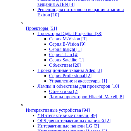
вещания ATEN
[4]
Решения для потокового вещания и записи
Extron
[10]
Проекторы
[51]
Проекторы Digital Projection
[38]
Серия M-Vision
[3]
Серия E-Vision
[9]
Серия Insight
[1]
Серия Titan
[4]
Серия Satellite
[1]
Объективы
[20]
Проекционные экраны Adeo
[3]
Серия Professional
[2]
Управление и аксессуары
[1]
Лампы и объективы для проекторов
[10]
Объективы
[2]
Лампы проекторов Hitachi, Maxell
[8]
Интерактивные устройства
[94]
* Интерактивные панели
[49]
OPS для интерактивных панелей
[2]
Интерактивные панели LG
[3]