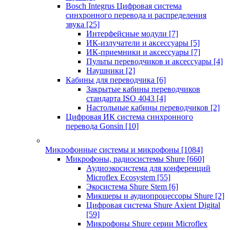
Bosch Integrus Цифровая система
синхронного перевода и распределения
звука
[25]
Интерфейсные модули
[7]
ИК-излучатели и аксессуары
[5]
ИК-приемники и аксессуары
[7]
Пульты переводчиков и аксессуары
[4]
Наушники
[2]
Кабины для переводчика
[6]
Закрытые кабины переводчиков
стандарта ISO 4043
[4]
Настольные кабины переводчиков
[2]
Цифровая ИК система синхронного
перевода Gonsin
[10]
Микрофонные системы и микрофоны
[1084]
Микрофоны, радиосистемы Shure
[660]
Аудиоэкосистема для конференций
Microflex Ecosystem
[55]
Экосистема Shure Stem
[6]
Микшеры и аудиопроцессоры Shure
[2]
Цифровая система Shure Axient Digital
[59]
Микрофоны Shure серии Microflex