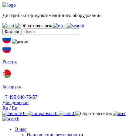
Дистрибьютор мультимедийного оборудования
Каталог
Россия
Беларусь
+7 495 640-75-57
Для дилеров
Ru
/
En
0
0
0
О нас
Направление деятельности