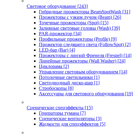
Световое оборудование
[243]
Гибридные прожекторы BeamSpotWash
[31]
Прожекторы с узким лучом (Beam)
[26]
Точечные прожекторы (Spot)
[15]
Заливные световые головы (Wash)
[39]
PAR-прожектор
[34]
Профильные прожекторы (Profile)
[9]
Прожектор следящего света (FollowSpot)
[2]
LED-бар (Bar)
[4]
Прожекторы с линзой Френеля (Fresnel)
[14]
Линейные прожекторы (Wall Washer)
[24]
Циклорама
[2]
Управление световым оборудованием
[14]
Потолочные светильники
[1]
Светодиодный диско-шар
[1]
Стробоскопы
[8]
Аксессуары для светового оборудования
[19]
Сценические спецэффекты
[15]
Генераторы тумана
[7]
Сценические вентиляторы
[3]
Жидкости для спецэффектов
[5]