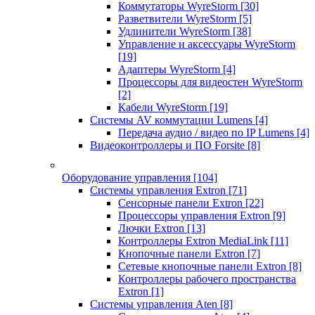
Коммутаторы WyreStorm
[30]
Разветвители WyreStorm
[5]
Удлинители WyreStorm
[38]
Управление и аксессуары WyreStorm
[19]
Адаптеры WyreStorm
[4]
Процессоры для видеостен WyreStorm
[2]
Кабели WyreStorm
[19]
Системы AV коммутации Lumens
[4]
Передача аудио / видео по IP Lumens
[4]
Видеоконтроллеры и ПО Forsite
[8]
Оборудование управления
[104]
Системы управления Extron
[71]
Сенсорные панели Extron
[22]
Процессоры управления Extron
[9]
Лючки Extron
[13]
Контроллеры Extron MediaLink
[11]
Кнопочные панели Extron
[7]
Сетевые кнопочные панели Extron
[8]
Контроллеры рабочего пространства
Extron
[1]
Системы управления Aten
[8]