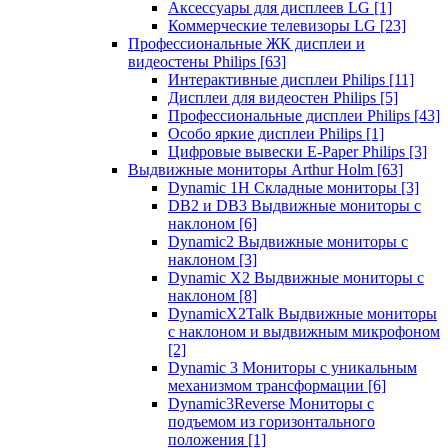
Аксессуары для дисплеев LG
[1]
Коммерческие телевизоры LG
[23]
Профессиональные ЖК дисплеи и
видеостены Philips
[63]
Интерактивные дисплеи Philips
[11]
Дисплеи для видеостен Philips
[5]
Профессиональные дисплеи Philips
[43]
Особо яркие дисплеи Philips
[1]
Цифровые вывески E-Paper Philips
[3]
Выдвижные мониторы Arthur Holm
[63]
Dynamic 1Н Складные мониторы
[3]
DB2 и DB3 Выдвижные мониторы с
наклоном
[6]
Dynamic2 Выдвижные мониторы с
наклоном
[3]
Dynamic X2 Выдвижные мониторы с
наклоном
[8]
DynamicX2Talk Выдвижные мониторы
с наклоном и выдвижным микрофоном
[2]
Dynamic 3 Мониторы с уникальным
механизмом трансформации
[6]
Dynamic3Reverse Мониторы с
подъемом из горизонтального
положения
[1]