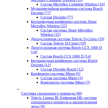
Состав Microflex Complete Wireless
[16]
Мультимедийная конференц-система Bosch
Dicentis
[77]
Состав Dicentis
[77]
Беспроводная конференц-система Shure
Microflex Wireless
[25]
Состав системы Shure Microflex
Wireless
[25]
Дискуссионная система Televic D-Cerno
[19]
Состав Televic D-Cerno
[19]
Дискуссионная система Bosch CCS 1000 D
[14]
Состав Bosch CCS 1000 D
[14]
Беспроводная конференц-система Bosch
Dicentis
[12]
Состав Dicentis Bosch
[12]
Конференц-системы Mipro
[6]
Состав системы Mipro
[3]
Комплекты системы Mipro
[3]
Системы синхронного перевода
[49]
Televic Lingua IR Цифровая ИК система
синхронного перевода и распределения
звука
[8]