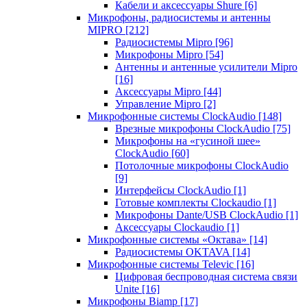
Кабели и аксессуары Shure
[6]
Микрофоны, радиосистемы и антенны
MIPRO
[212]
Радиосистемы Mipro
[96]
Микрофоны Mipro
[54]
Антенны и антенные усилители Mipro
[16]
Аксессуары Mipro
[44]
Управление Mipro
[2]
Микрофонные системы ClockAudio
[148]
Врезные микрофоны ClockAudio
[75]
Микрофоны на «гусиной шее»
ClockAudio
[60]
Потолочные микрофоны ClockAudio
[9]
Интерфейсы ClockAudio
[1]
Готовые комплекты Clockaudio
[1]
Микрофоны Dante/USB ClockAudio
[1]
Аксессуары Clockaudio
[1]
Микрофонные системы «Октава»
[14]
Радиосистемы OKTAVA
[14]
Микрофонные системы Televic
[16]
Цифровая беспроводная система связи
Unite
[16]
Микрофоны Biamp
[17]