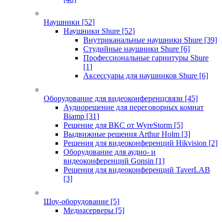
Наушники
[52]
Наушники Shure
[52]
Внутриканальные наушники Shure
[39]
Студийные наушники Shure
[6]
Профессиональные гарнитуры Shure
[1]
Аксессуары для наушников Shure
[6]
Оборудование для видеоконференцсвязи
[45]
Аудиорешение для переговорных комнат
Biamp
[31]
Решение для ВКС от WyreStorm
[5]
Выдвижные решения Arthur Holm
[3]
Решения для видеоконференций Hikvision
[2]
Оборудование для аудио- и
видеоконференций Gonsin
[1]
Решения для видеоконференций TaverLAB
[3]
Шоу-оборудование
[5]
Медиасерверы
[5]