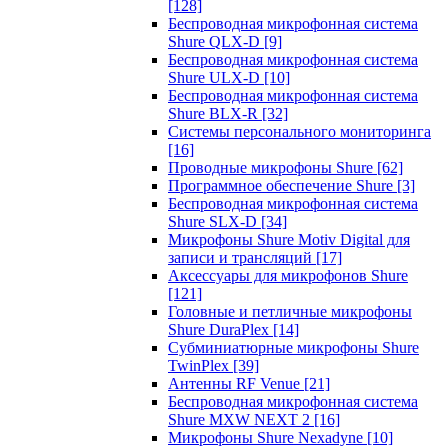
[128]
Беспроводная микрофонная система
Shure QLX-D
[9]
Беспроводная микрофонная система
Shure ULX-D
[10]
Беспроводная микрофонная система
Shure BLX-R
[32]
Системы персонального мониторинга
[16]
Проводные микрофоны Shure
[62]
Программное обеспечение Shure
[3]
Беспроводная микрофонная система
Shure SLX-D
[34]
Микрофоны Shure Motiv Digital для
записи и трансляций
[17]
Аксессуары для микрофонов Shure
[121]
Головные и петличные микрофоны
Shure DuraPlex
[14]
Субминиатюрные микрофоны Shure
TwinPlex
[39]
Антенны RF Venue
[21]
Беспроводная микрофонная система
Shure MXW NEXT 2
[16]
Микрофоны Shure Nexadyne
[10]