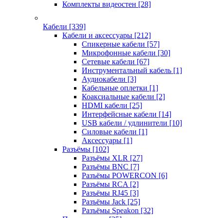
Комплекты видеостен
[28]
Кабели
[339]
Кабели и аксессуары
[212]
Спикерные кабели
[57]
Микрофонные кабели
[30]
Сетевые кабели
[67]
Инструментальный кабель
[1]
Аудиокабели
[3]
Кабельные оплетки
[1]
Коаксиальные кабели
[2]
HDMI кабели
[25]
Интерфейсные кабели
[14]
USB кабели / удлинители
[10]
Силовые кабели
[1]
Аксессуары
[1]
Разъёмы
[102]
Разъёмы XLR
[27]
Разъёмы BNC
[7]
Разъёмы POWERCON
[6]
Разъёмы RCA
[2]
Разъёмы RJ45
[3]
Разъёмы Jack
[25]
Разъёмы Speakon
[32]