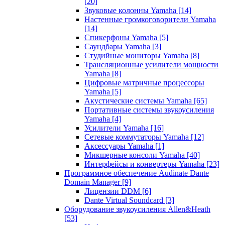
[20]
Звуковые колонны Yamaha
[14]
Настенные громкоговорители Yamaha
[14]
Спикерфоны Yamaha
[5]
Саундбары Yamaha
[3]
Студийные мониторы Yamaha
[8]
Трансляционные усилители мощности
Yamaha
[8]
Цифровые матричные процессоры
Yamaha
[5]
Акустические системы Yamaha
[65]
Портативные системы звукоусиления
Yamaha
[4]
Усилители Yamaha
[16]
Сетевые коммутаторы Yamaha
[12]
Аксессуары Yamaha
[1]
Микшерные консоли Yamaha
[40]
Интерфейсы и конвертеры Yamaha
[23]
Программное обеспечение Audinate Dante
Domain Manager
[9]
Лицензии DDM
[6]
Dante Virtual Soundcard
[3]
Оборудование звукоусиления Allen&Heath
[53]