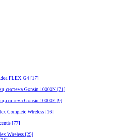
fidea FLEX G4
[17]
нц-система Gonsin 10000N
[71]
нц-система Gonsin 10000E
[9]
ex Complete Wireless
[16]
entis
[77]
ex Wireless
[25]
[25]