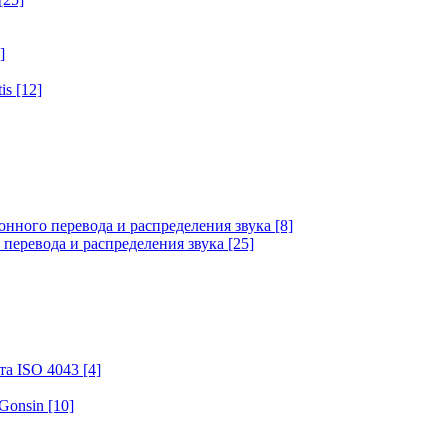
]
tis
[12]
онного перевода и распределения звука
[8]
 перевода и распределения звука
[25]
та ISO 4043
[4]
 Gonsin
[10]