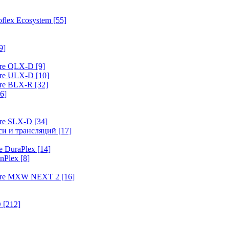
flex Ecosystem
[55]
9]
ure QLX-D
[9]
ure ULX-D
[10]
ure BLX-R
[32]
6]
ure SLX-D
[34]
иси и трансляций
[17]
e DuraPlex
[14]
nPlex
[8]
hure MXW NEXT 2
[16]
O
[212]