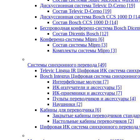
Дискуссионная система Televic D-Cerno
[19]
Состав Televic D-Cerno
[19]
Дискуссионная система Bosch CCS 1000 D
[14
Состав Bosch CCS 1000 D
[14]
Беспроводная конференц-система Bosch Dicen
Состав Dicentis Bosch
[12]
Конференц-системы Mipro
[6]
Состав системы Mipro
[3]
Комплекты системы Mipro
[3]
Системы синхронного перевода
[49]
Televic Lingua IR Цифровая ИК система синхр
Bosch Integrus Цифровая система синхронного
Интерфейсные модули
[7]
ИК-излучатели и аксессуары
[5]
ИК-приемники и аксессуары
[7]
Пульты переводчиков и аксессуары
[4]
Наушники
[2]
Кабины для переводчика
[6]
Закрытые кабины переводчиков стандар
Настольные кабины переводчиков
[2]
Цифровая ИК система синхронного перевода