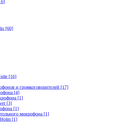
16]
dio
[60]
nite
[16]
офонов и громкоговорителей
[17]
крофона
[4]
икрофона
[1]
ver
[3]
рофона
[1]
стольного микрофона
[1]
r Holm
[1]