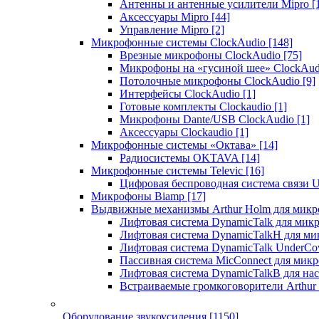
Антенны и антенные усилители Mipro
[
Аксессуары Mipro
[44]
Управление Mipro
[2]
Микрофонные системы ClockAudio
[148]
Врезные микрофоны ClockAudio
[75]
Микрофоны на «гусиной шее» ClockAu
Потолочные микрофоны ClockAudio
[9]
Интерфейсы ClockAudio
[1]
Готовые комплекты Clockaudio
[1]
Микрофоны Dante/USB ClockAudio
[1]
Аксессуары Clockaudio
[1]
Микрофонные системы «Октава»
[14]
Радиосистемы OKTAVA
[14]
Микрофонные системы Televic
[16]
Цифровая беспроводная система связи U
Микрофоны Biamp
[17]
Выдвижные механизмы Arthur Holm для микр
Лифтовая система DynamicTalk для ми
Лифтовая система DynamicTalkH для м
Лифтовая система DynamicTalk UnderCo
Пассивная система MicConnect для мик
Лифтовая система DynamicTalkB для на
Встраиваемые громкоговорители Arthu
Оборудование звукоусиления
[1150]