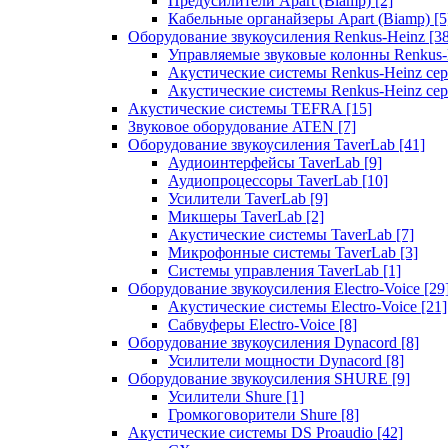
Предусилители Apart (Biamp)
[2]
Кабельные органайзеры Apart (Biamp)
[5
Оборудование звукоусиления Renkus-Heinz
[3
Управляемые звуковые колонны Renkus
Акустические системы Renkus-Heinz с
Акустические системы Renkus-Heinz сер
Акустические системы TEFRA
[15]
Звуковое оборудование ATEN
[7]
Оборудование звукоусиления TaverLab
[41]
Аудиоинтерфейсы TaverLab
[9]
Аудиопроцессоры TaverLab
[10]
Усилители TaverLab
[9]
Микшеры TaverLab
[2]
Акустические системы TaverLab
[7]
Микрофонные системы TaverLab
[3]
Системы управления TaverLab
[1]
Оборудование звукоусиления Electro-Voice
[29
Акустические системы Electro-Voice
[21]
Сабвуферы Electro-Voice
[8]
Оборудование звукоусиления Dynacord
[8]
Усилители мощности Dynacord
[8]
Оборудование звукоусиления SHURE
[9]
Усилители Shure
[1]
Громкоговорители Shure
[8]
Акустические системы DS Proaudio
[42]