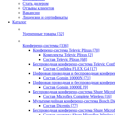
Стать дилером
Отзывы клиентов
Вакансии
Лицензии и сертификаты
Каталог
Уцененные товары
[32]
Конференц-системы
[336]
Конференц-система Televic Plixus
[70]
Комплекты Televic Plixus
[2]
Состав Televic Plixus
[68]
Беспроводная конференц-система Televic Con
Состав Confidea FLEX G4
[17]
Цифровая проводная и беспроводная конфере
Состав Gonsin 10000N
[71]
Цифровая проводная и беспроводная конфере
Состав Gonsin 10000E
[9]
Беспроводная конференц-система Shure Microfl
Состав Microflex Complete Wireless
[16]
Мультимедийная конференц-система Bosch Dic
Состав Dicentis
[77]
Беспроводная конференц-система Shure Microfl
Состав системы Shure Microflex Wireless