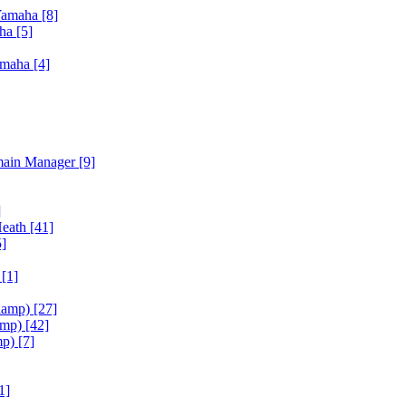
Yamaha
[8]
aha
[5]
amaha
[4]
main Manager
[9]
]
Heath
[41]
5]
h
[1]
iamp)
[27]
amp)
[42]
mp)
[7]
1]