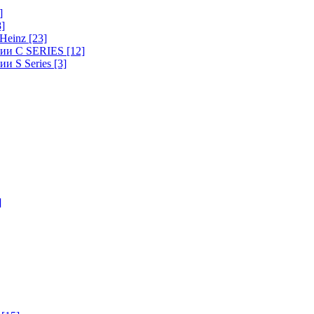
]
8]
-Heinz
[23]
ерии C SERIES
[12]
ии S Series
[3]
]