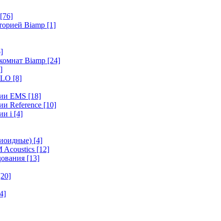
[76]
иторией Biamp
[1]
]
 комнат Biamp
[24]
]
HALO
[8]
ерии EMS
[18]
ии Reference
[10]
ии i
[4]
диоидные)
[4]
 Acoustics
[12]
удования
[13]
[20]
4]