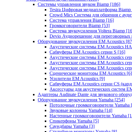
Системы управления звуком Biamp
[186]
Tesira Цифровая медиаплатформа Biamp
Crowd Mics Система для общения с ауд
Система управления Biamp
[16]
Громкоговорители Biamp
[53]
Система звукоусиления Voltera Biamp
[16
Devio Аудиорешение для переговорных
Оборудование звукоусиления EM Acoustics
[87
Акустические системы EM Acoustics 
Сабвуферы EM Acoustics серии S
[16]
Акустические системы EM Acoustics с
Акустические системы EM Acoustics сер
Акустические системы EM Acoustics сер
Сценические мониторы EM Acoustics
[6]
Усилители EM Acoustics
[9]
Сабвуферы EM Acoustics серии CS (кар
Аксессуары для акустических систем EM
Адаптеры Audinate Dante для звукового обор
Оборудование звукоусиления Yamaha
[254]
Потолочные громкоговорители Yamaha
Звуковые колонны Yamaha
[14]
Настенные громкоговорители Yamaha
[1
Спикерфоны Yamaha
[5]
Саундбары Yamaha
[3]
Студийные мониторы Yamaha
[8]