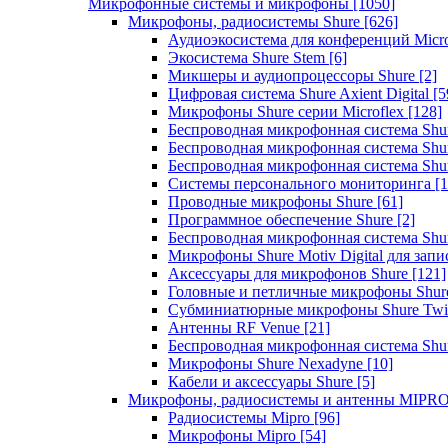
Микрофонные системы и микрофоны
[1050]
Микрофоны, радиосистемы Shure
[626]
Аудиоэкосистема для конференций Micro
Экосистема Shure Stem
[6]
Микшеры и аудиопроцессоры Shure
[2]
Цифровая система Shure Axient Digital
[5
Микрофоны Shure серии Microflex
[128]
Беспроводная микрофонная система Sh
Беспроводная микрофонная система Sh
Беспроводная микрофонная система Sh
Системы персонального мониторинга
[1
Проводные микрофоны Shure
[61]
Программное обеспечение Shure
[2]
Беспроводная микрофонная система Sh
Микрофоны Shure Motiv Digital для зап
Аксессуары для микрофонов Shure
[121]
Головные и петличные микрофоны Shur
Субминиатюрные микрофоны Shure Twi
Антенны RF Venue
[21]
Беспроводная микрофонная система S
Микрофоны Shure Nexadyne
[10]
Кабели и аксессуары Shure
[5]
Микрофоны, радиосистемы и антенны MIPR
Радиосистемы Mipro
[96]
Микрофоны Mipro
[54]