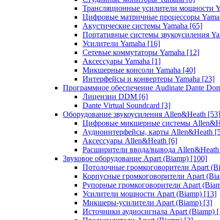
Трансляционные усилители мощности 
Цифровые матричные процессоры Yam
Акустические системы Yamaha
[65]
Портативные системы звукоусиления Y
Усилители Yamaha
[16]
Сетевые коммутаторы Yamaha
[12]
Аксессуары Yamaha
[1]
Микшерные консоли Yamaha
[40]
Интерфейсы и конвертеры Yamaha
[23]
Программное обеспечение Audinate Dante Do
Лицензии DDM
[6]
Dante Virtual Soundcard
[3]
Оборудование звукоусиления Allen&Heath
[53
Цифровые микшерные системы Allen&
Аудиоинтерфейсы, карты Allen&Heath
[
Аксессуары Allen&Heath
[6]
Расширители ввода/вывода Allen&Heat
Звуковое оборудование Apart (Biamp)
[100]
Потолочные громкоговорители Apart (B
Корпусные громкоговорители Apart (Bi
Рупорные громкоговорители Apart (Bia
Усилители мощности Apart (Biamp)
[13]
Микшеры-усилители Apart (Biamp)
[3]
Источники аудиосигнала Apart (Biamp)
[