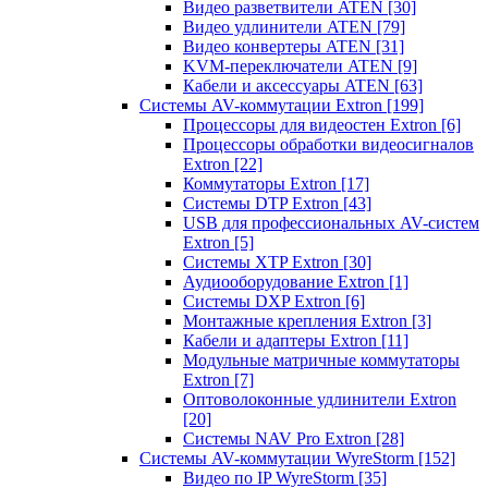
Видео разветвители ATEN
[30]
Видео удлинители ATEN
[79]
Видео конвертеры ATEN
[31]
KVM-переключатели ATEN
[9]
Кабели и аксессуары ATEN
[63]
Системы AV-коммутации Extron
[199]
Процессоры для видеостен Extron
[6]
Процессоры обработки видеосигналов
Extron
[22]
Коммутаторы Extron
[17]
Системы DTP Extron
[43]
USB для профессиональных AV-систем
Extron
[5]
Системы XTP Extron
[30]
Аудиооборудование Extron
[1]
Системы DXP Extron
[6]
Монтажные крепления Extron
[3]
Кабели и адаптеры Extron
[11]
Модульные матричные коммутаторы
Extron
[7]
Оптоволоконные удлинители Extron
[20]
Системы NAV Pro Extron
[28]
Системы AV-коммутации WyreStorm
[152]
Видео по IP WyreStorm
[35]