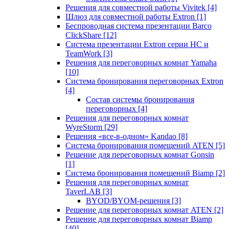
Решения для совместной работы Vivitek
[4]
Шлюз для совместной работы Extron
[1]
Беспроводная система презентации Barco
ClickShare
[12]
Система презентации Extron серии HC и
TeamWork
[3]
Решения для переговорных комнат Yamaha
[10]
Система бронирования переговорных Extron
[4]
Состав системы бронирования
переговорных
[4]
Решения для переговорных комнат
WyreStorm
[29]
Решения «все-в-одном» Kandao
[8]
Система бронирования помещений ATEN
[5]
Решение для переговорных комнат Gonsin
[1]
Система бронирования помещений Biamp
[2]
Решения для переговорных комнат
TaverLAB
[3]
BYOD/BYOM-решения
[3]
Решение для переговорных комнат ATEN
[2]
Решение для переговорных комнат Biamp
[40]