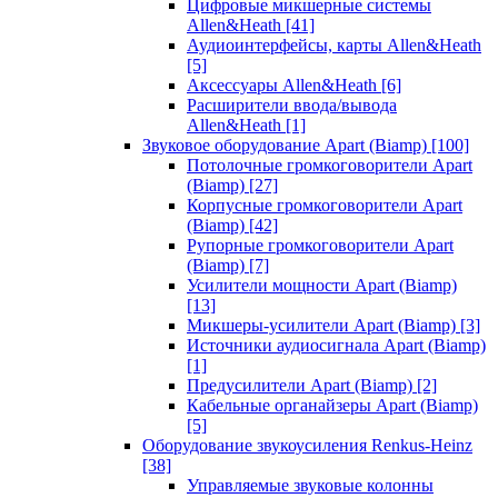
Цифровые микшерные системы
Allen&Heath
[41]
Аудиоинтерфейсы, карты Allen&Heath
[5]
Аксессуары Allen&Heath
[6]
Расширители ввода/вывода
Allen&Heath
[1]
Звуковое оборудование Apart (Biamp)
[100]
Потолочные громкоговорители Apart
(Biamp)
[27]
Корпусные громкоговорители Apart
(Biamp)
[42]
Рупорные громкоговорители Apart
(Biamp)
[7]
Усилители мощности Apart (Biamp)
[13]
Микшеры-усилители Apart (Biamp)
[3]
Источники аудиосигнала Apart (Biamp)
[1]
Предусилители Apart (Biamp)
[2]
Кабельные органайзеры Apart (Biamp)
[5]
Оборудование звукоусиления Renkus-Heinz
[38]
Управляемые звуковые колонны