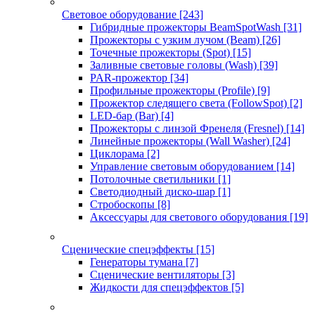
Световое оборудование
[243]
Гибридные прожекторы BeamSpotWash
[31]
Прожекторы с узким лучом (Beam)
[26]
Точечные прожекторы (Spot)
[15]
Заливные световые головы (Wash)
[39]
PAR-прожектор
[34]
Профильные прожекторы (Profile)
[9]
Прожектор следящего света (FollowSpot)
[2]
LED-бар (Bar)
[4]
Прожекторы с линзой Френеля (Fresnel)
[14]
Линейные прожекторы (Wall Washer)
[24]
Циклорама
[2]
Управление световым оборудованием
[14]
Потолочные светильники
[1]
Светодиодный диско-шар
[1]
Стробоскопы
[8]
Аксессуары для светового оборудования
[19]
Сценические спецэффекты
[15]
Генераторы тумана
[7]
Сценические вентиляторы
[3]
Жидкости для спецэффектов
[5]