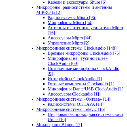
Кабели и аксессуары Shure
[6]
Микрофоны, радиосистемы и антенны
MIPRO
[212]
Радиосистемы Mipro
[96]
Микрофоны Mipro
[54]
Антенны и антенные усилители Mipro
[16]
Аксессуары Mipro
[44]
Управление Mipro
[2]
Микрофонные системы ClockAudio
[148]
Врезные микрофоны ClockAudio
[75]
Микрофоны на «гусиной шее»
ClockAudio
[60]
Потолочные микрофоны ClockAudio
[9]
Интерфейсы ClockAudio
[1]
Готовые комплекты Clockaudio
[1]
Микрофоны Dante/USB ClockAudio
[1]
Аксессуары Clockaudio
[1]
Микрофонные системы «Октава»
[14]
Радиосистемы OKTAVA
[14]
Микрофонные системы Televic
[16]
Цифровая беспроводная система связи
Unite
[16]
Микрофоны Biamp
[17]