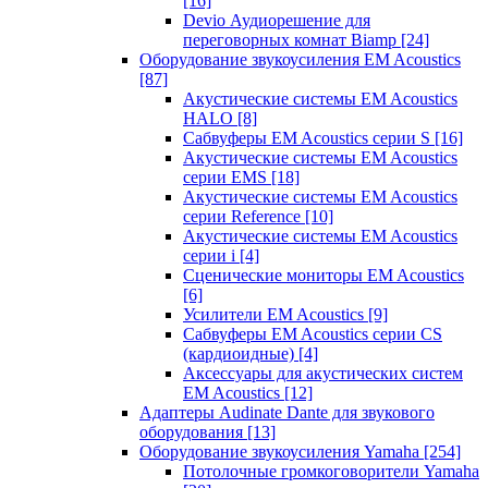
[16]
Devio Аудиорешение для
переговорных комнат Biamp
[24]
Оборудование звукоусиления EM Acoustics
[87]
Акустические системы EM Acoustics
HALO
[8]
Сабвуферы EM Acoustics серии S
[16]
Акустические системы EM Acoustics
серии EMS
[18]
Акустические системы EM Acoustics
серии Reference
[10]
Акустические системы EM Acoustics
серии i
[4]
Сценические мониторы EM Acoustics
[6]
Усилители EM Acoustics
[9]
Сабвуферы EM Acoustics серии CS
(кардиоидные)
[4]
Аксессуары для акустических систем
EM Acoustics
[12]
Адаптеры Audinate Dante для звукового
оборудования
[13]
Оборудование звукоусиления Yamaha
[254]
Потолочные громкоговорители Yamaha