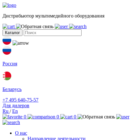
Дистрибьютор мультимедийного оборудования
Каталог
Россия
Беларусь
+7 495 640-75-57
Для дилеров
Ru
/
En
0
0
0
О нас
Направление деятельности