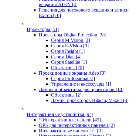
вещания ATEN
[4]
Решения для потокового вещания и записи
Extron
[10]
Проекторы
[51]
Проекторы Digital Projection
[38]
Серия M-Vision
[3]
Серия E-Vision
[9]
Серия Insight
[1]
Серия Titan
[4]
Серия Satellite
[1]
Объективы
[20]
Проекционные экраны Adeo
[3]
Серия Professional
[2]
Управление и аксессуары
[1]
Лампы и объективы для проекторов
[10]
Объективы
[2]
Лампы проекторов Hitachi, Maxell
[8]
Интерактивные устройства
[94]
* Интерактивные панели
[49]
OPS для интерактивных панелей
[2]
Интерактивные панели LG
[3]