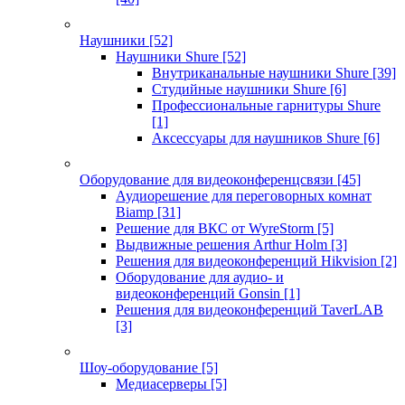
Наушники
[52]
Наушники Shure
[52]
Внутриканальные наушники Shure
[39]
Студийные наушники Shure
[6]
Профессиональные гарнитуры Shure
[1]
Аксессуары для наушников Shure
[6]
Оборудование для видеоконференцсвязи
[45]
Аудиорешение для переговорных комнат
Biamp
[31]
Решение для ВКС от WyreStorm
[5]
Выдвижные решения Arthur Holm
[3]
Решения для видеоконференций Hikvision
[2]
Оборудование для аудио- и
видеоконференций Gonsin
[1]
Решения для видеоконференций TaverLAB
[3]
Шоу-оборудование
[5]
Медиасерверы
[5]