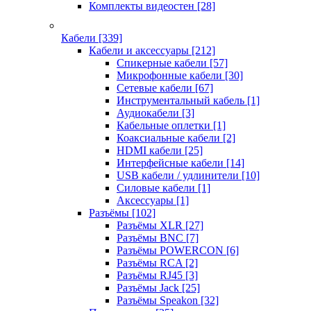
Комплекты видеостен
[28]
Кабели
[339]
Кабели и аксессуары
[212]
Спикерные кабели
[57]
Микрофонные кабели
[30]
Сетевые кабели
[67]
Инструментальный кабель
[1]
Аудиокабели
[3]
Кабельные оплетки
[1]
Коаксиальные кабели
[2]
HDMI кабели
[25]
Интерфейсные кабели
[14]
USB кабели / удлинители
[10]
Силовые кабели
[1]
Аксессуары
[1]
Разъёмы
[102]
Разъёмы XLR
[27]
Разъёмы BNC
[7]
Разъёмы POWERCON
[6]
Разъёмы RCA
[2]
Разъёмы RJ45
[3]
Разъёмы Jack
[25]
Разъёмы Speakon
[32]