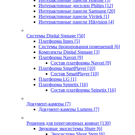
Интерактивные панели Hisense
[3]
Интерактивные дисплеи Philips
[12]
Интерактивные панели Samsung
[20]
Интерактивные панели Vivitek
[1]
Интерактивные панели Hikvision
[4]
Системы Digital Signage
[50]
Платформа Innes
[5]
Системы бронирования помещений
[6]
Комплекты Digital Signage
[3]
Платформа Navori
[9]
Состав платформы Navori
[9]
Платформа SmartPlayer
[10]
Состав SmartPlayer
[10]
Платформа LG
[1]
Платформа Spinetix
[16]
Состав платформы Spinetix
[16]
Документ-камеры
[7]
Документ-камеры Lumens
[7]
Решения для переговорных комнат
[130]
Звуковые экосистемы Shure
[6]
Экосистема Shure Stem
[6]