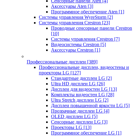
Сенсорные панели Aten
[4]
Аксессуары Aten
[3]
Программное обеспечение Aten
[1]
Системы управления WyreStorm
[2]
Системы управления Crestron
[23]
Проводные сенсорные панели Crestron
[10]
Системы управления Crestron
[7]
Видеосистемы Crestron
[5]
Аксессуары Crestron
[1]
Профессиональные дисплеи
[389]
Профессиональные дисплеи, видеостены и
проекторы LG
[127]
Стандартные дисплеи LG
[2]
Ultra HD дисплеи LG
[26]
Дисплеи для видеостен LG
[13]
Комплекты видеостен LG
[28]
Ultra Stretch дисплеи LG
[2]
Дисплеи повышенной яркости LG
[5]
Прозрачные дисплеи LG
[4]
OLED дисплеи LG
[5]
Сенсорные дисплеи LG
[3]
Проекторы LG
[13]
Программное обеспечение LG
[1]