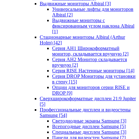
Выдвижные мониторы Albiral
[3]
Универсальные лифты для мониторов
Albiral
[2]
Выдвижные мониторы с
фиксированным углом наклона Albiral
[1]
Стационарные мониторы Albiral (Arthur
Holm)
[42]
Серия AH1 Широкоформатный
монитор, складывается вручную
[2]
Серия AH2 Монитор складывается
вручную
[2]
Серия RISE Настенные мониторы
[14]
Серия DROP Мониторы для установки
в стену
[15]
Опции для мониторов серии RISE и
DROP
[9]
Сверхширокоформатные дисплеи 21:9 Jupiter
[5]
Профессиональные дисплеи и видеостены
Samsung
[54]
Светодиодные экраны Samsung
[3]
Всепогодные дисплеи Samsung
[5]
Специальные дисплеи Samsung
[3]
Панели для видеостен Samsung
[7]