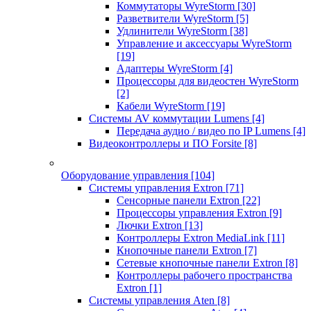
Коммутаторы WyreStorm
[30]
Разветвители WyreStorm
[5]
Удлинители WyreStorm
[38]
Управление и аксессуары WyreStorm
[19]
Адаптеры WyreStorm
[4]
Процессоры для видеостен WyreStorm
[2]
Кабели WyreStorm
[19]
Системы AV коммутации Lumens
[4]
Передача аудио / видео по IP Lumens
[4]
Видеоконтроллеры и ПО Forsite
[8]
Оборудование управления
[104]
Системы управления Extron
[71]
Сенсорные панели Extron
[22]
Процессоры управления Extron
[9]
Лючки Extron
[13]
Контроллеры Extron MediaLink
[11]
Кнопочные панели Extron
[7]
Сетевые кнопочные панели Extron
[8]
Контроллеры рабочего пространства
Extron
[1]
Системы управления Aten
[8]