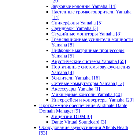
[20]
Звуковые колонны Yamaha
[14]
Настенные громкоговорители Yamaha
[14]
Спикерфоны Yamaha
[5]
Саундбары Yamaha
[3]
Студийные мониторы Yamaha
[8]
Трансляционные усилители мощности
Yamaha
[8]
Цифровые матричные процессоры
Yamaha
[5]
Акустические системы Yamaha
[65]
Портативные системы звукоусиления
Yamaha
[4]
Усилители Yamaha
[16]
Сетевые коммутаторы Yamaha
[12]
Аксессуары Yamaha
[1]
Микшерные консоли Yamaha
[40]
Интерфейсы и конвертеры Yamaha
[23]
Программное обеспечение Audinate Dante
Domain Manager
[9]
Лицензии DDM
[6]
Dante Virtual Soundcard
[3]
Оборудование звукоусиления Allen&Heath
[53]