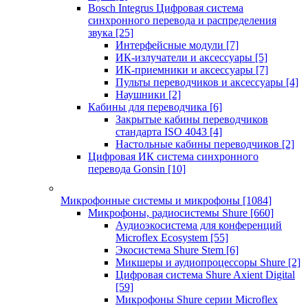
Bosch Integrus Цифровая система
синхронного перевода и распределения
звука
[25]
Интерфейсные модули
[7]
ИК-излучатели и аксессуары
[5]
ИК-приемники и аксессуары
[7]
Пульты переводчиков и аксессуары
[4]
Наушники
[2]
Кабины для переводчика
[6]
Закрытые кабины переводчиков
стандарта ISO 4043
[4]
Настольные кабины переводчиков
[2]
Цифровая ИК система синхронного
перевода Gonsin
[10]
Микрофонные системы и микрофоны
[1084]
Микрофоны, радиосистемы Shure
[660]
Аудиоэкосистема для конференций
Microflex Ecosystem
[55]
Экосистема Shure Stem
[6]
Микшеры и аудиопроцессоры Shure
[2]
Цифровая система Shure Axient Digital
[59]
Микрофоны Shure серии Microflex