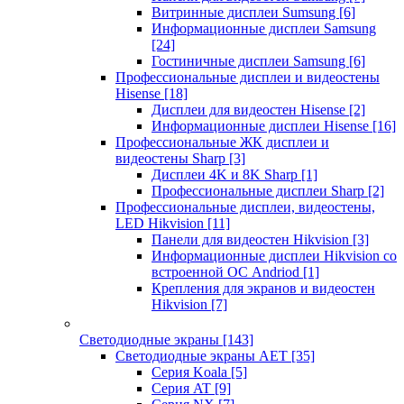
Витринные дисплеи Sumsung
[6]
Информационные дисплеи Samsung
[24]
Гостиничные дисплеи Samsung
[6]
Профессиональные дисплеи и видеостены
Hisense
[18]
Дисплеи для видеостен Hisense
[2]
Информационные дисплеи Hisense
[16]
Профессиональные ЖК дисплеи и
видеостены Sharp
[3]
Дисплеи 4K и 8K Sharp
[1]
Профессиональные дисплеи Sharp
[2]
Профессиональные дисплеи, видеостены,
LED Hikvision
[11]
Панели для видеостен Hikvision
[3]
Информационные дисплеи Hikvision со
встроенной ОС Andriod
[1]
Крепления для экранов и видеостен
Hikvision
[7]
Светодиодные экраны
[143]
Светодиодные экраны AET
[35]
Cерия Koala
[5]
Серия AT
[9]