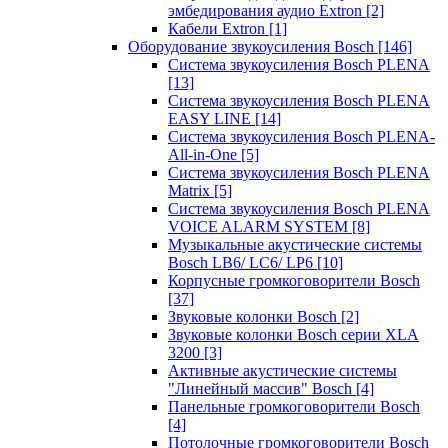
эмбедирования аудио Extron
[2]
Кабели Extron
[1]
Оборудование звукоусиления Bosch
[146]
Система звукоусиления Bosch PLENA
[13]
Система звукоусиления Bosch PLENA
EASY LINE
[14]
Система звукоусиления Bosch PLENA-
All-in-One
[5]
Система звукоусиления Bosch PLENA
Matrix
[5]
Система звукоусиления Bosch PLENA
VOICE ALARM SYSTEM
[8]
Музыкальные акустические системы
Bosch LB6/ LC6/ LP6
[10]
Корпусные громкоговорители Bosch
[37]
Звуковые колонки Bosch
[2]
Звуковые колонки Bosch серии XLA
3200
[3]
Активные акустические системы
"Линейный массив" Bosch
[4]
Панельные громкоговорители Bosch
[4]
Потолочные громкоговорители Bosch