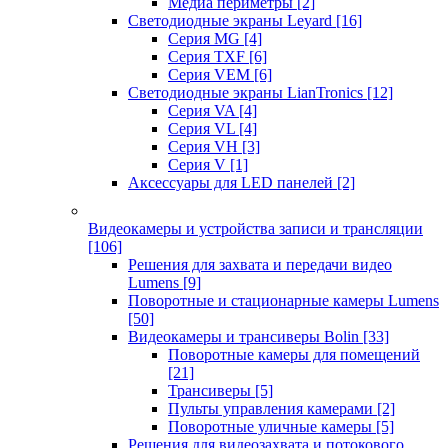
Медиа периметры
[2]
Светодиодные экраны Leyard
[16]
Серия MG
[4]
Серия TXF
[6]
Серия VEM
[6]
Светодиодные экраны LianTronics
[12]
Серия VA
[4]
Серия VL
[4]
Серия VH
[3]
Серия V
[1]
Аксессуары для LED панелей
[2]
Видеокамеры и устройства записи и трансляции
[106]
Решения для захвата и передачи видео
Lumens
[9]
Поворотные и стационарные камеры Lumens
[50]
Видеокамеры и трансиверы Bolin
[33]
Поворотные камеры для помещений
[21]
Трансиверы
[5]
Пульты управления камерами
[2]
Поворотные уличные камеры
[5]
Решения для видеозахвата и потокового