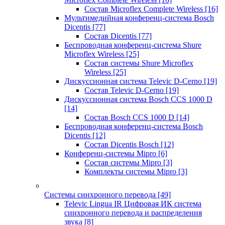
Состав Microflex Complete Wireless
[16]
Мультимедийная конференц-система Bosch
Dicentis
[77]
Состав Dicentis
[77]
Беспроводная конференц-система Shure
Microflex Wireless
[25]
Состав системы Shure Microflex
Wireless
[25]
Дискуссионная система Televic D-Cerno
[19]
Состав Televic D-Cerno
[19]
Дискуссионная система Bosch CCS 1000 D
[14]
Состав Bosch CCS 1000 D
[14]
Беспроводная конференц-система Bosch
Dicentis
[12]
Состав Dicentis Bosch
[12]
Конференц-системы Mipro
[6]
Состав системы Mipro
[3]
Комплекты системы Mipro
[3]
Системы синхронного перевода
[49]
Televic Lingua IR Цифровая ИК система
синхронного перевода и распределения
звука
[8]