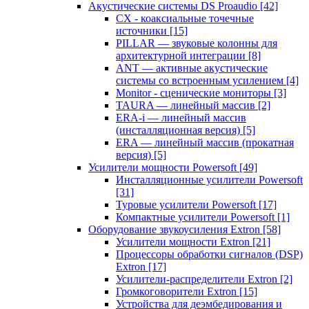
Акустические системы DS Proaudio
[42]
CX - коаксиальные точечные
источники
[15]
PILLAR — звуковые колонны для
архитектурной интеграции
[8]
ANT — активные акустические
системы со встроенным усилением
[4]
Monitor - сценические мониторы
[3]
TAURA — линейный массив
[2]
ERA-i — линейный массив
(инсталляционная версия)
[5]
ERA — линейный массив (прокатная
версия)
[5]
Усилители мощности Powersoft
[49]
Инсталляционные усилители Powersoft
[31]
Туровые усилители Powersoft
[17]
Компактные усилители Powersoft
[1]
Оборудование звукоусиления Extron
[58]
Усилители мощности Extron
[21]
Процессоры обработки сигналов (DSP)
Extron
[17]
Усилители-распределители Extron
[2]
Громкоговорители Extron
[15]
Устройства для деэмбедирования и