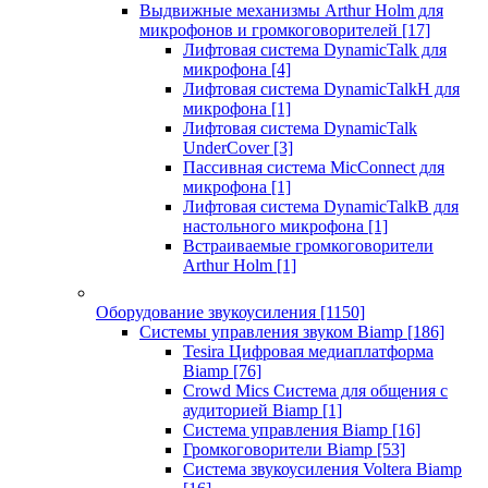
Выдвижные механизмы Arthur Holm для
микрофонов и громкоговорителей
[17]
Лифтовая система DynamicTalk для
микрофона
[4]
Лифтовая система DynamicTalkH для
микрофона
[1]
Лифтовая система DynamicTalk
UnderCover
[3]
Пассивная система MicConnect для
микрофона
[1]
Лифтовая система DynamicTalkB для
настольного микрофона
[1]
Встраиваемые громкоговорители
Arthur Holm
[1]
Оборудование звукоусиления
[1150]
Системы управления звуком Biamp
[186]
Tesira Цифровая медиаплатформа
Biamp
[76]
Crowd Mics Система для общения с
аудиторией Biamp
[1]
Система управления Biamp
[16]
Громкоговорители Biamp
[53]
Система звукоусиления Voltera Biamp