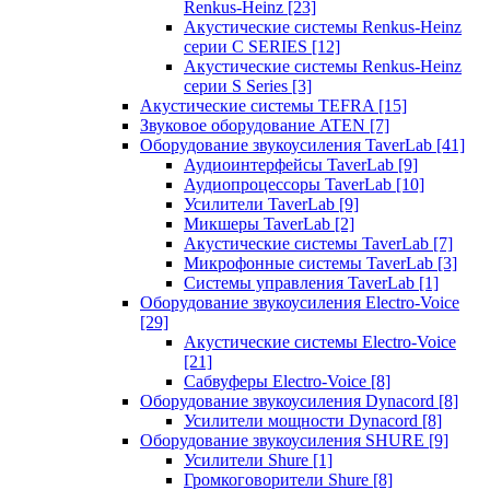
Renkus-Heinz
[23]
Акустические системы Renkus-Heinz
серии C SERIES
[12]
Акустические системы Renkus-Heinz
серии S Series
[3]
Акустические системы TEFRA
[15]
Звуковое оборудование ATEN
[7]
Оборудование звукоусиления TaverLab
[41]
Аудиоинтерфейсы TaverLab
[9]
Аудиопроцессоры TaverLab
[10]
Усилители TaverLab
[9]
Микшеры TaverLab
[2]
Акустические системы TaverLab
[7]
Микрофонные системы TaverLab
[3]
Системы управления TaverLab
[1]
Оборудование звукоусиления Electro-Voice
[29]
Акустические системы Electro-Voice
[21]
Сабвуферы Electro-Voice
[8]
Оборудование звукоусиления Dynacord
[8]
Усилители мощности Dynacord
[8]
Оборудование звукоусиления SHURE
[9]
Усилители Shure
[1]
Громкоговорители Shure
[8]