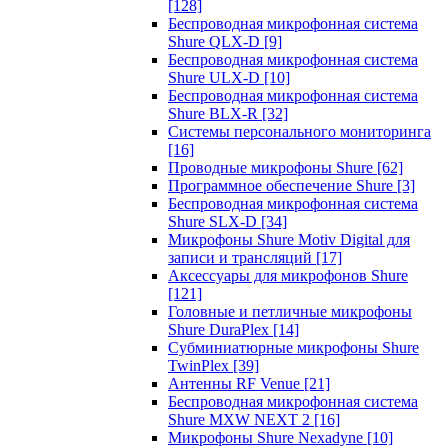
[128]
Беспроводная микрофонная система
Shure QLX-D
[9]
Беспроводная микрофонная система
Shure ULX-D
[10]
Беспроводная микрофонная система
Shure BLX-R
[32]
Системы персонального мониторинга
[16]
Проводные микрофоны Shure
[62]
Программное обеспечение Shure
[3]
Беспроводная микрофонная система
Shure SLX-D
[34]
Микрофоны Shure Motiv Digital для
записи и трансляций
[17]
Аксессуары для микрофонов Shure
[121]
Головные и петличные микрофоны
Shure DuraPlex
[14]
Субминиатюрные микрофоны Shure
TwinPlex
[39]
Антенны RF Venue
[21]
Беспроводная микрофонная система
Shure MXW NEXT 2
[16]
Микрофоны Shure Nexadyne
[10]