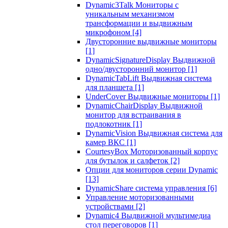
Dynamic3Talk Мониторы с
уникальным механизмом
трансформации и выдвижным
микрофоном
[4]
Двусторонние выдвижные мониторы
[1]
DynamicSignatureDisplay Выдвижной
одно/двусторонний монитор
[1]
DynamicTabLift Выдвижная система
для планшета
[1]
UnderCover Выдвижные мониторы
[1]
DynamicChairDisplay Выдвижной
монитор для встраивания в
подлокотник
[1]
DynamicVision Выдвижная система для
камер ВКС
[1]
CourtesyBox Моторизованный корпус
для бутылок и салфеток
[2]
Опции для мониторов серии Dynamic
[13]
DynamicShare система управления
[6]
Управление моторизованными
устройствами
[2]
Dynamic4 Выдвижной мультимедиа
стол переговоров
[1]