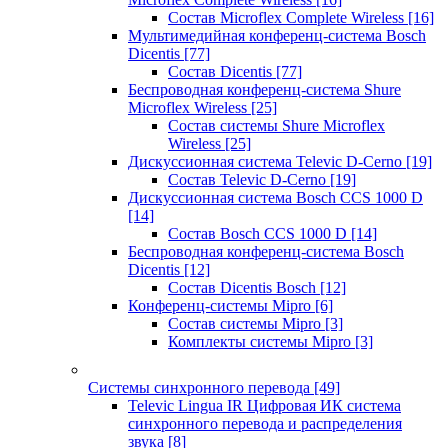
Состав Microflex Complete Wireless
[16]
Мультимедийная конференц-система Bosch
Dicentis
[77]
Состав Dicentis
[77]
Беспроводная конференц-система Shure
Microflex Wireless
[25]
Состав системы Shure Microflex
Wireless
[25]
Дискуссионная система Televic D-Cerno
[19]
Состав Televic D-Cerno
[19]
Дискуссионная система Bosch CCS 1000 D
[14]
Состав Bosch CCS 1000 D
[14]
Беспроводная конференц-система Bosch
Dicentis
[12]
Состав Dicentis Bosch
[12]
Конференц-системы Mipro
[6]
Состав системы Mipro
[3]
Комплекты системы Mipro
[3]
Системы синхронного перевода
[49]
Televic Lingua IR Цифровая ИК система
синхронного перевода и распределения
звука
[8]