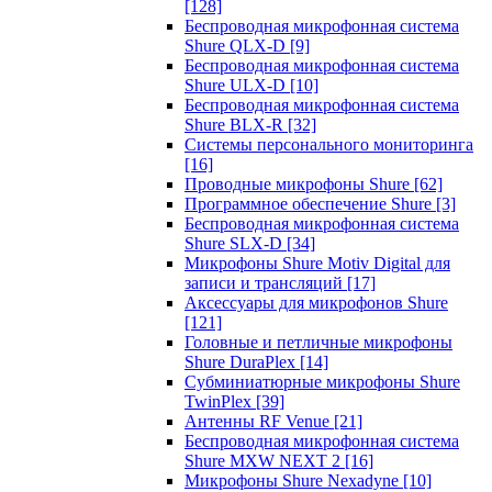
[128]
Беспроводная микрофонная система
Shure QLX-D
[9]
Беспроводная микрофонная система
Shure ULX-D
[10]
Беспроводная микрофонная система
Shure BLX-R
[32]
Системы персонального мониторинга
[16]
Проводные микрофоны Shure
[62]
Программное обеспечение Shure
[3]
Беспроводная микрофонная система
Shure SLX-D
[34]
Микрофоны Shure Motiv Digital для
записи и трансляций
[17]
Аксессуары для микрофонов Shure
[121]
Головные и петличные микрофоны
Shure DuraPlex
[14]
Субминиатюрные микрофоны Shure
TwinPlex
[39]
Антенны RF Venue
[21]
Беспроводная микрофонная система
Shure MXW NEXT 2
[16]
Микрофоны Shure Nexadyne
[10]