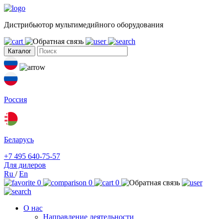
Дистрибьютор мультимедийного оборудования
Каталог
Россия
Беларусь
+7 495 640-75-57
Для дилеров
Ru
/
En
0
0
0
О нас
Направление деятельности