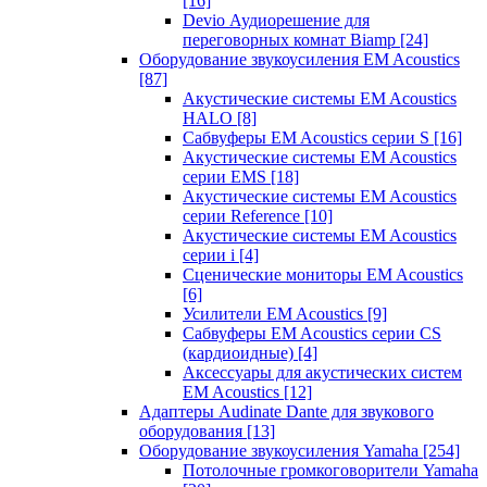
[16]
Devio Аудиорешение для
переговорных комнат Biamp
[24]
Оборудование звукоусиления EM Acoustics
[87]
Акустические системы EM Acoustics
HALO
[8]
Сабвуферы EM Acoustics серии S
[16]
Акустические системы EM Acoustics
серии EMS
[18]
Акустические системы EM Acoustics
серии Reference
[10]
Акустические системы EM Acoustics
серии i
[4]
Сценические мониторы EM Acoustics
[6]
Усилители EM Acoustics
[9]
Сабвуферы EM Acoustics серии CS
(кардиоидные)
[4]
Аксессуары для акустических систем
EM Acoustics
[12]
Адаптеры Audinate Dante для звукового
оборудования
[13]
Оборудование звукоусиления Yamaha
[254]
Потолочные громкоговорители Yamaha