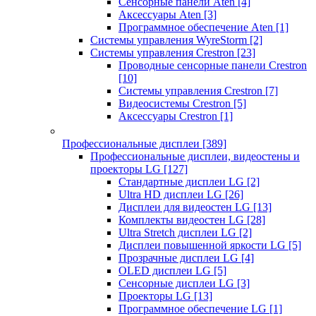
Сенсорные панели Aten
[4]
Аксессуары Aten
[3]
Программное обеспечение Aten
[1]
Системы управления WyreStorm
[2]
Системы управления Crestron
[23]
Проводные сенсорные панели Crestron
[10]
Системы управления Crestron
[7]
Видеосистемы Crestron
[5]
Аксессуары Crestron
[1]
Профессиональные дисплеи
[389]
Профессиональные дисплеи, видеостены и
проекторы LG
[127]
Стандартные дисплеи LG
[2]
Ultra HD дисплеи LG
[26]
Дисплеи для видеостен LG
[13]
Комплекты видеостен LG
[28]
Ultra Stretch дисплеи LG
[2]
Дисплеи повышенной яркости LG
[5]
Прозрачные дисплеи LG
[4]
OLED дисплеи LG
[5]
Сенсорные дисплеи LG
[3]
Проекторы LG
[13]
Программное обеспечение LG
[1]