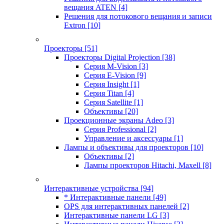
вещания ATEN
[4]
Решения для потокового вещания и записи
Extron
[10]
Проекторы
[51]
Проекторы Digital Projection
[38]
Серия M-Vision
[3]
Серия E-Vision
[9]
Серия Insight
[1]
Серия Titan
[4]
Серия Satellite
[1]
Объективы
[20]
Проекционные экраны Adeo
[3]
Серия Professional
[2]
Управление и аксессуары
[1]
Лампы и объективы для проекторов
[10]
Объективы
[2]
Лампы проекторов Hitachi, Maxell
[8]
Интерактивные устройства
[94]
* Интерактивные панели
[49]
OPS для интерактивных панелей
[2]
Интерактивные панели LG
[3]