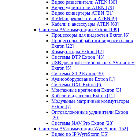
Видео разветвители ATEN
[30]
Видео удлинители ATEN
[79]
Видео конвертеры ATEN
[31]
KVM-переключатели ATEN
[9]
Кабели и аксессуары ATEN
[63]
Системы AV-коммутации Extron
[199]
Процессоры для видеостен Extron
[6]
Процессоры обработки видеосигналов
Extron
[22]
Коммутаторы Extron
[17]
Системы DTP Extron
[43]
USB для профессиональных AV-систем
Extron
[5]
Системы XTP Extron
[30]
Аудиооборудование Extron
[1]
Системы DXP Extron
[6]
Монтажные крепления Extron
[3]
Кабели и адаптеры Extron
[11]
Модульные матричные коммутаторы
Extron
[7]
Оптоволоконные удлинители Extron
[20]
Системы NAV Pro Extron
[28]
Системы AV-коммутации WyreStorm
[152]
Видео по IP WyreStorm
[35]