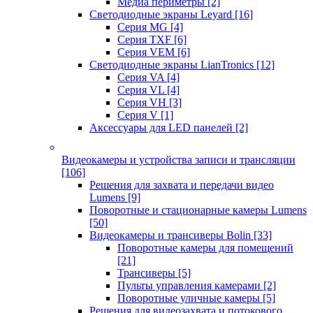
Медиа периметры
[2]
Светодиодные экраны Leyard
[16]
Серия MG
[4]
Серия TXF
[6]
Серия VEM
[6]
Светодиодные экраны LianTronics
[12]
Серия VA
[4]
Серия VL
[4]
Серия VH
[3]
Серия V
[1]
Аксессуары для LED панелей
[2]
Видеокамеры и устройства записи и трансляции
[106]
Решения для захвата и передачи видео
Lumens
[9]
Поворотные и стационарные камеры Lumens
[50]
Видеокамеры и трансиверы Bolin
[33]
Поворотные камеры для помещений
[21]
Трансиверы
[5]
Пульты управления камерами
[2]
Поворотные уличные камеры
[5]
Решения для видеозахвата и потокового