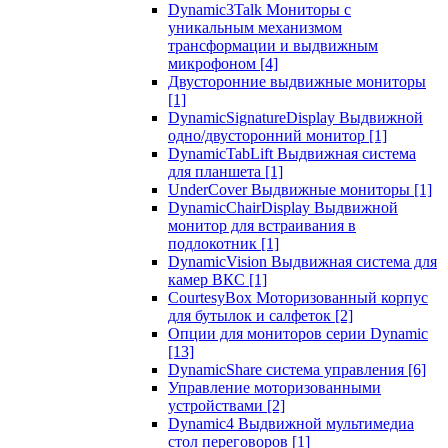
Dynamic3Talk Мониторы с
уникальным механизмом
трансформации и выдвижным
микрофоном
[4]
Двусторонние выдвижные мониторы
[1]
DynamicSignatureDisplay Выдвижной
одно/двусторонний монитор
[1]
DynamicTabLift Выдвижная система
для планшета
[1]
UnderCover Выдвижные мониторы
[1]
DynamicChairDisplay Выдвижной
монитор для встраивания в
подлокотник
[1]
DynamicVision Выдвижная система для
камер ВКС
[1]
CourtesyBox Моторизованный корпус
для бутылок и салфеток
[2]
Опции для мониторов серии Dynamic
[13]
DynamicShare система управления
[6]
Управление моторизованными
устройствами
[2]
Dynamic4 Выдвижной мультимедиа
стол переговоров
[1]