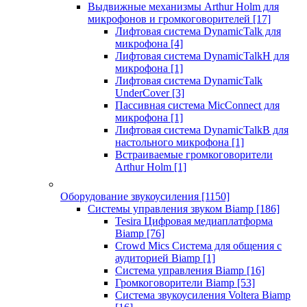
Выдвижные механизмы Arthur Holm для
микрофонов и громкоговорителей
[17]
Лифтовая система DynamicTalk для
микрофона
[4]
Лифтовая система DynamicTalkH для
микрофона
[1]
Лифтовая система DynamicTalk
UnderCover
[3]
Пассивная система MicConnect для
микрофона
[1]
Лифтовая система DynamicTalkB для
настольного микрофона
[1]
Встраиваемые громкоговорители
Arthur Holm
[1]
Оборудование звукоусиления
[1150]
Системы управления звуком Biamp
[186]
Tesira Цифровая медиаплатформа
Biamp
[76]
Crowd Mics Система для общения с
аудиторией Biamp
[1]
Система управления Biamp
[16]
Громкоговорители Biamp
[53]
Система звукоусиления Voltera Biamp