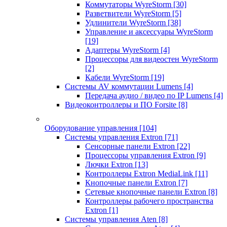
Коммутаторы WyreStorm
[30]
Разветвители WyreStorm
[5]
Удлинители WyreStorm
[38]
Управление и аксессуары WyreStorm
[19]
Адаптеры WyreStorm
[4]
Процессоры для видеостен WyreStorm
[2]
Кабели WyreStorm
[19]
Системы AV коммутации Lumens
[4]
Передача аудио / видео по IP Lumens
[4]
Видеоконтроллеры и ПО Forsite
[8]
Оборудование управления
[104]
Системы управления Extron
[71]
Сенсорные панели Extron
[22]
Процессоры управления Extron
[9]
Лючки Extron
[13]
Контроллеры Extron MediaLink
[11]
Кнопочные панели Extron
[7]
Сетевые кнопочные панели Extron
[8]
Контроллеры рабочего пространства
Extron
[1]
Системы управления Aten
[8]