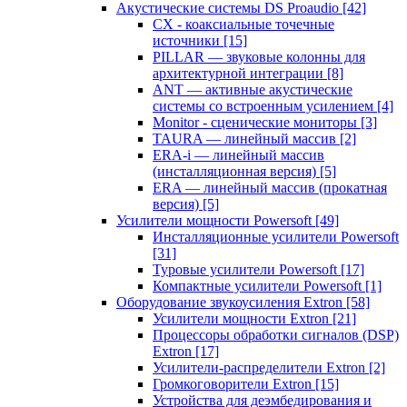
Акустические системы DS Proaudio
[42]
CX - коаксиальные точечные
источники
[15]
PILLAR — звуковые колонны для
архитектурной интеграции
[8]
ANT — активные акустические
системы со встроенным усилением
[4]
Monitor - сценические мониторы
[3]
TAURA — линейный массив
[2]
ERA-i — линейный массив
(инсталляционная версия)
[5]
ERA — линейный массив (прокатная
версия)
[5]
Усилители мощности Powersoft
[49]
Инсталляционные усилители Powersoft
[31]
Туровые усилители Powersoft
[17]
Компактные усилители Powersoft
[1]
Оборудование звукоусиления Extron
[58]
Усилители мощности Extron
[21]
Процессоры обработки сигналов (DSP)
Extron
[17]
Усилители-распределители Extron
[2]
Громкоговорители Extron
[15]
Устройства для деэмбедирования и