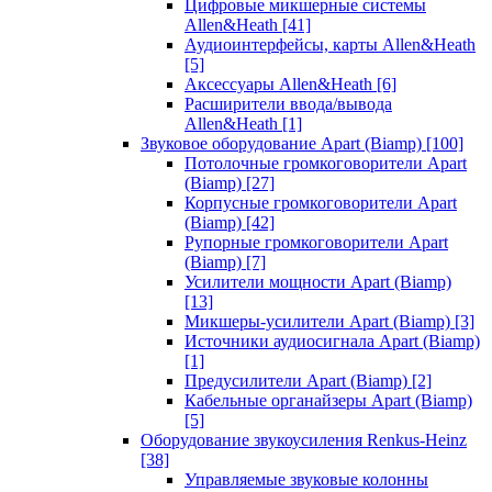
Цифровые микшерные системы
Allen&Heath
[41]
Аудиоинтерфейсы, карты Allen&Heath
[5]
Аксессуары Allen&Heath
[6]
Расширители ввода/вывода
Allen&Heath
[1]
Звуковое оборудование Apart (Biamp)
[100]
Потолочные громкоговорители Apart
(Biamp)
[27]
Корпусные громкоговорители Apart
(Biamp)
[42]
Рупорные громкоговорители Apart
(Biamp)
[7]
Усилители мощности Apart (Biamp)
[13]
Микшеры-усилители Apart (Biamp)
[3]
Источники аудиосигнала Apart (Biamp)
[1]
Предусилители Apart (Biamp)
[2]
Кабельные органайзеры Apart (Biamp)
[5]
Оборудование звукоусиления Renkus-Heinz
[38]
Управляемые звуковые колонны