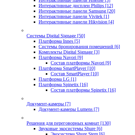
Интерактивные панели Hisense
[3]
Интерактивные дисплеи Philips
[12]
Интерактивные панели Samsung
[20]
Интерактивные панели Vivitek
[1]
Интерактивные панели Hikvision
[4]
Системы Digital Signage
[50]
Платформа Innes
[5]
Системы бронирования помещений
[6]
Комплекты Digital Signage
[3]
Платформа Navori
[9]
Состав платформы Navori
[9]
Платформа SmartPlayer
[10]
Состав SmartPlayer
[10]
Платформа LG
[1]
Платформа Spinetix
[16]
Состав платформы Spinetix
[16]
Документ-камеры
[7]
Документ-камеры Lumens
[7]
Решения для переговорных комнат
[130]
Звуковые экосистемы Shure
[6]
Экосистема Shure Stem
[6]