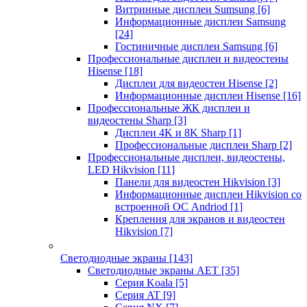
Витринные дисплеи Sumsung
[6]
Информационные дисплеи Samsung
[24]
Гостиничные дисплеи Samsung
[6]
Профессиональные дисплеи и видеостены
Hisense
[18]
Дисплеи для видеостен Hisense
[2]
Информационные дисплеи Hisense
[16]
Профессиональные ЖК дисплеи и
видеостены Sharp
[3]
Дисплеи 4K и 8K Sharp
[1]
Профессиональные дисплеи Sharp
[2]
Профессиональные дисплеи, видеостены,
LED Hikvision
[11]
Панели для видеостен Hikvision
[3]
Информационные дисплеи Hikvision со
встроенной ОС Andriod
[1]
Крепления для экранов и видеостен
Hikvision
[7]
Светодиодные экраны
[143]
Светодиодные экраны AET
[35]
Cерия Koala
[5]
Серия AT
[9]