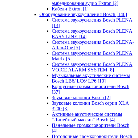
эмбедирования аудио Extron
[2]
Кабели Extron
[1]
Оборудование звукоусиления Bosch
[146]
Система звукоусиления Bosch PLENA
[13]
Система звукоусиления Bosch PLENA
EASY LINE
[14]
Система звукоусиления Bosch PLENA-
All-in-One
[5]
Система звукоусиления Bosch PLENA
Matrix
[5]
Система звукоусиления Bosch PLENA
VOICE ALARM SYSTEM
[8]
Музыкальные акустические системы
Bosch LB6/ LC6/ LP6
[10]
Корпусные громкоговорители Bosch
[37]
Звуковые колонки Bosch
[2]
Звуковые колонки Bosch серии XLA
3200
[3]
Активные акустические системы
"Линейный массив" Bosch
[4]
Панельные громкоговорители Bosch
[4]
Потолочные громкоговорители Bosch