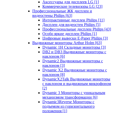
Аксессуары для дисплеев LG
[1]
Коммерческие телевизоры LG
[23]
Профессиональные ЖК дисплеи и
видеостены Philips
[63]
Интерактивные дисплеи Philips
[11]
Дисплеи для видеостен Philips
[5]
Профессиональные дисплеи Philips
[43]
Особо яркие дисплеи Philips
[1]
Цифровые вывески E-Paper Philips
[3]
Выдвижные мониторы Arthur Holm
[63]
Dynamic 1Н Складные мониторы
[3]
DB2 и DB3 Выдвижные мониторы с
наклоном
[6]
Dynamic2 Выдвижные мониторы с
наклоном
[3]
Dynamic X2 Выдвижные мониторы с
наклоном
[8]
DynamicX2Talk Выдвижные мониторы
с наклоном и выдвижным микрофоном
[2]
Dynamic 3 Мониторы с уникальным
механизмом трансформации
[6]
Dynamic3Reverse Мониторы с
подъемом из горизонтального
положения
[1]