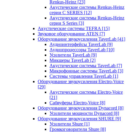
Renkus-Heinz
[23]
Акустические системы Renkus-Heinz
серии C SERIES
[12]
Акустические системы Renkus-Heinz
серии S Series
[3]
Акустические системы TEFRA
[15]
Звуковое оборудование ATEN
[7]
Оборудование звукоусиления TaverLab
[41]
Аудиоинтерфейсы TaverLab
[9]
Аудиопроцессоры TaverLab
[10]
Усилители TaverLab
[9]
Микшеры TaverLab
[2]
Акустические системы TaverLab
[7]
Микрофонные системы TaverLab
[3]
Системы управления TaverLab
[1]
Оборудование звукоусиления Electro-Voice
[29]
Акустические системы Electro-Voice
[21]
Сабвуферы Electro-Voice
[8]
Оборудование звукоусиления Dynacord
[8]
Усилители мощности Dynacord
[8]
Оборудование звукоусиления SHURE
[9]
Усилители Shure
[1]
Громкоговорители Shure
[8]