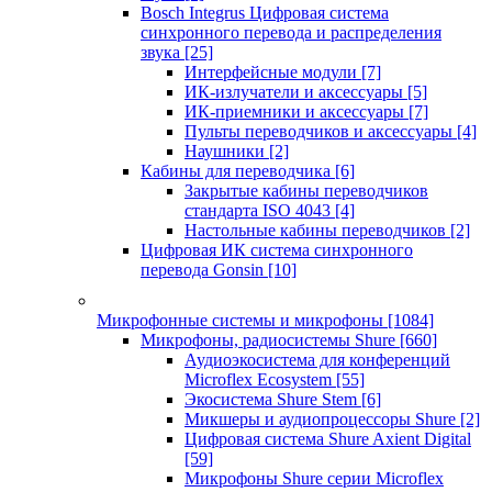
Bosch Integrus Цифровая система
синхронного перевода и распределения
звука
[25]
Интерфейсные модули
[7]
ИК-излучатели и аксессуары
[5]
ИК-приемники и аксессуары
[7]
Пульты переводчиков и аксессуары
[4]
Наушники
[2]
Кабины для переводчика
[6]
Закрытые кабины переводчиков
стандарта ISO 4043
[4]
Настольные кабины переводчиков
[2]
Цифровая ИК система синхронного
перевода Gonsin
[10]
Микрофонные системы и микрофоны
[1084]
Микрофоны, радиосистемы Shure
[660]
Аудиоэкосистема для конференций
Microflex Ecosystem
[55]
Экосистема Shure Stem
[6]
Микшеры и аудиопроцессоры Shure
[2]
Цифровая система Shure Axient Digital
[59]
Микрофоны Shure серии Microflex