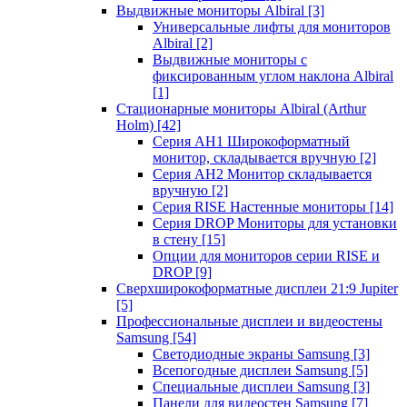
Выдвижные мониторы Albiral
[3]
Универсальные лифты для мониторов
Albiral
[2]
Выдвижные мониторы с
фиксированным углом наклона Albiral
[1]
Стационарные мониторы Albiral (Arthur
Holm)
[42]
Серия AH1 Широкоформатный
монитор, складывается вручную
[2]
Серия AH2 Монитор складывается
вручную
[2]
Серия RISE Настенные мониторы
[14]
Серия DROP Мониторы для установки
в стену
[15]
Опции для мониторов серии RISE и
DROP
[9]
Сверхширокоформатные дисплеи 21:9 Jupiter
[5]
Профессиональные дисплеи и видеостены
Samsung
[54]
Светодиодные экраны Samsung
[3]
Всепогодные дисплеи Samsung
[5]
Специальные дисплеи Samsung
[3]
Панели для видеостен Samsung
[7]