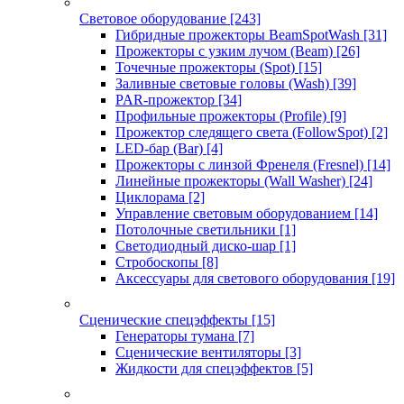
Световое оборудование
[243]
Гибридные прожекторы BeamSpotWash
[31]
Прожекторы с узким лучом (Beam)
[26]
Точечные прожекторы (Spot)
[15]
Заливные световые головы (Wash)
[39]
PAR-прожектор
[34]
Профильные прожекторы (Profile)
[9]
Прожектор следящего света (FollowSpot)
[2]
LED-бар (Bar)
[4]
Прожекторы с линзой Френеля (Fresnel)
[14]
Линейные прожекторы (Wall Washer)
[24]
Циклорама
[2]
Управление световым оборудованием
[14]
Потолочные светильники
[1]
Светодиодный диско-шар
[1]
Стробоскопы
[8]
Аксессуары для светового оборудования
[19]
Сценические спецэффекты
[15]
Генераторы тумана
[7]
Сценические вентиляторы
[3]
Жидкости для спецэффектов
[5]