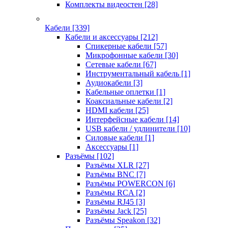
Комплекты видеостен
[28]
Кабели
[339]
Кабели и аксессуары
[212]
Спикерные кабели
[57]
Микрофонные кабели
[30]
Сетевые кабели
[67]
Инструментальный кабель
[1]
Аудиокабели
[3]
Кабельные оплетки
[1]
Коаксиальные кабели
[2]
HDMI кабели
[25]
Интерфейсные кабели
[14]
USB кабели / удлинители
[10]
Силовые кабели
[1]
Аксессуары
[1]
Разъёмы
[102]
Разъёмы XLR
[27]
Разъёмы BNC
[7]
Разъёмы POWERCON
[6]
Разъёмы RCA
[2]
Разъёмы RJ45
[3]
Разъёмы Jack
[25]
Разъёмы Speakon
[32]