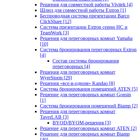
Решения для совместной работы Vivitek
[4]
Шлюз для совместной работы Extron
[1]
Беспроводная система презентации Barco
ClickShare
[12]
Система презентации Extron серии HC и
TeamWork
[3]
Решения для переговорных комнат Yamaha
[10]
Система бронирования переговорных Extron
[4]
Состав системы бронирования
переговорных
[4]
Решения для переговорных комнат
WyreStorm
[29]
Решения «все-в-одном» Kandao
[8]
Система бронирования помещений ATEN
[5]
Решение для переговорных комнат Gonsin
[1]
Система бронирования помещений Biamp
[2]
Решения для переговорных комнат
TaverLAB
[3]
BYOD/BYOM-решения
[3]
Решение для переговорных комнат ATEN
[2]
Решение для переговорных комнат Biamp
[40]