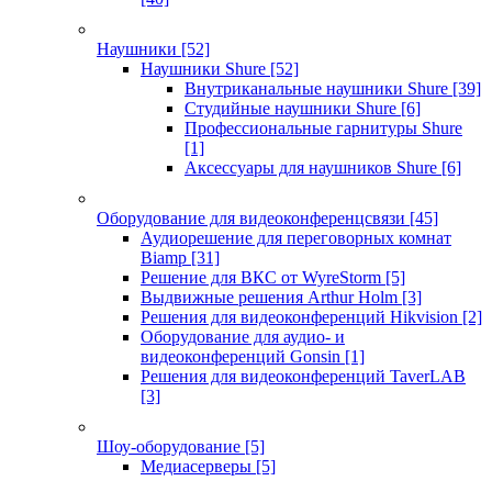
Наушники
[52]
Наушники Shure
[52]
Внутриканальные наушники Shure
[39]
Студийные наушники Shure
[6]
Профессиональные гарнитуры Shure
[1]
Аксессуары для наушников Shure
[6]
Оборудование для видеоконференцсвязи
[45]
Аудиорешение для переговорных комнат
Biamp
[31]
Решение для ВКС от WyreStorm
[5]
Выдвижные решения Arthur Holm
[3]
Решения для видеоконференций Hikvision
[2]
Оборудование для аудио- и
видеоконференций Gonsin
[1]
Решения для видеоконференций TaverLAB
[3]
Шоу-оборудование
[5]
Медиасерверы
[5]