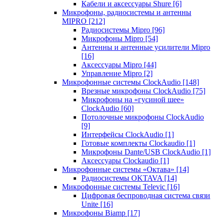
Кабели и аксессуары Shure
[6]
Микрофоны, радиосистемы и антенны
MIPRO
[212]
Радиосистемы Mipro
[96]
Микрофоны Mipro
[54]
Антенны и антенные усилители Mipro
[16]
Аксессуары Mipro
[44]
Управление Mipro
[2]
Микрофонные системы ClockAudio
[148]
Врезные микрофоны ClockAudio
[75]
Микрофоны на «гусиной шее»
ClockAudio
[60]
Потолочные микрофоны ClockAudio
[9]
Интерфейсы ClockAudio
[1]
Готовые комплекты Clockaudio
[1]
Микрофоны Dante/USB ClockAudio
[1]
Аксессуары Clockaudio
[1]
Микрофонные системы «Октава»
[14]
Радиосистемы OKTAVA
[14]
Микрофонные системы Televic
[16]
Цифровая беспроводная система связи
Unite
[16]
Микрофоны Biamp
[17]