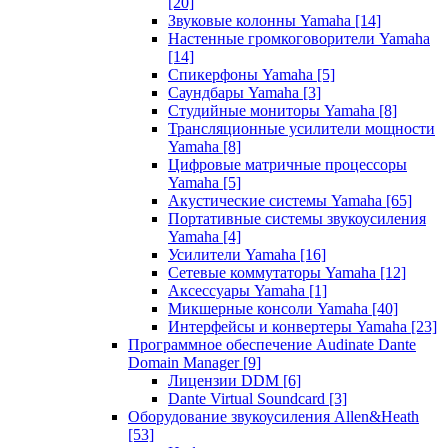
[20]
Звуковые колонны Yamaha
[14]
Настенные громкоговорители Yamaha
[14]
Спикерфоны Yamaha
[5]
Саундбары Yamaha
[3]
Студийные мониторы Yamaha
[8]
Трансляционные усилители мощности
Yamaha
[8]
Цифровые матричные процессоры
Yamaha
[5]
Акустические системы Yamaha
[65]
Портативные системы звукоусиления
Yamaha
[4]
Усилители Yamaha
[16]
Сетевые коммутаторы Yamaha
[12]
Аксессуары Yamaha
[1]
Микшерные консоли Yamaha
[40]
Интерфейсы и конвертеры Yamaha
[23]
Программное обеспечение Audinate Dante
Domain Manager
[9]
Лицензии DDM
[6]
Dante Virtual Soundcard
[3]
Оборудование звукоусиления Allen&Heath
[53]