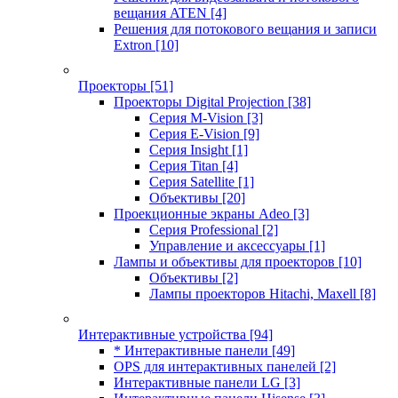
вещания ATEN
[4]
Решения для потокового вещания и записи
Extron
[10]
Проекторы
[51]
Проекторы Digital Projection
[38]
Серия M-Vision
[3]
Серия E-Vision
[9]
Серия Insight
[1]
Серия Titan
[4]
Серия Satellite
[1]
Объективы
[20]
Проекционные экраны Adeo
[3]
Серия Professional
[2]
Управление и аксессуары
[1]
Лампы и объективы для проекторов
[10]
Объективы
[2]
Лампы проекторов Hitachi, Maxell
[8]
Интерактивные устройства
[94]
* Интерактивные панели
[49]
OPS для интерактивных панелей
[2]
Интерактивные панели LG
[3]