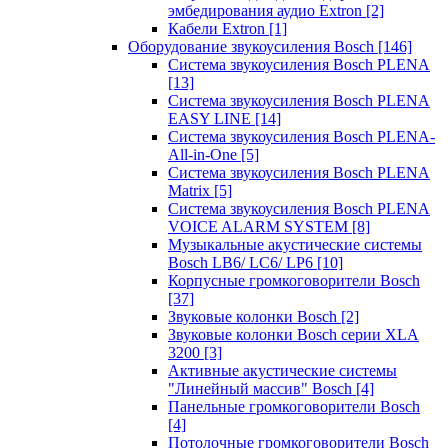
эмбедирования аудио Extron
[2]
Кабели Extron
[1]
Оборудование звукоусиления Bosch
[146]
Система звукоусиления Bosch PLENA
[13]
Система звукоусиления Bosch PLENA
EASY LINE
[14]
Система звукоусиления Bosch PLENA-
All-in-One
[5]
Система звукоусиления Bosch PLENA
Matrix
[5]
Система звукоусиления Bosch PLENA
VOICE ALARM SYSTEM
[8]
Музыкальные акустические системы
Bosch LB6/ LC6/ LP6
[10]
Корпусные громкоговорители Bosch
[37]
Звуковые колонки Bosch
[2]
Звуковые колонки Bosch серии XLA
3200
[3]
Активные акустические системы
"Линейный массив" Bosch
[4]
Панельные громкоговорители Bosch
[4]
Потолочные громкоговорители Bosch