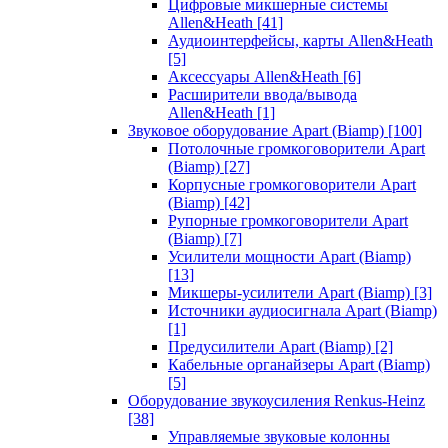
Цифровые микшерные системы
Allen&Heath
[41]
Аудиоинтерфейсы, карты Allen&Heath
[5]
Аксессуары Allen&Heath
[6]
Расширители ввода/вывода
Allen&Heath
[1]
Звуковое оборудование Apart (Biamp)
[100]
Потолочные громкоговорители Apart
(Biamp)
[27]
Корпусные громкоговорители Apart
(Biamp)
[42]
Рупорные громкоговорители Apart
(Biamp)
[7]
Усилители мощности Apart (Biamp)
[13]
Микшеры-усилители Apart (Biamp)
[3]
Источники аудиосигнала Apart (Biamp)
[1]
Предусилители Apart (Biamp)
[2]
Кабельные органайзеры Apart (Biamp)
[5]
Оборудование звукоусиления Renkus-Heinz
[38]
Управляемые звуковые колонны