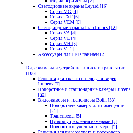
Медиа периметры
[2]
Светодиодные экраны Leyard
[16]
Серия MG
[4]
Серия TXF
[6]
Серия VEM
[6]
Светодиодные экраны LianTronics
[12]
Серия VA
[4]
Серия VL
[4]
Серия VH
[3]
Серия V
[1]
Аксессуары для LED панелей
[2]
Видеокамеры и устройства записи и трансляции
[106]
Решения для захвата и передачи видео
Lumens
[9]
Поворотные и стационарные камеры Lumens
[50]
Видеокамеры и трансиверы Bolin
[33]
Поворотные камеры для помещений
[21]
Трансиверы
[5]
Пульты управления камерами
[2]
Поворотные уличные камеры
[5]
Решения для видеозахвата и потокового