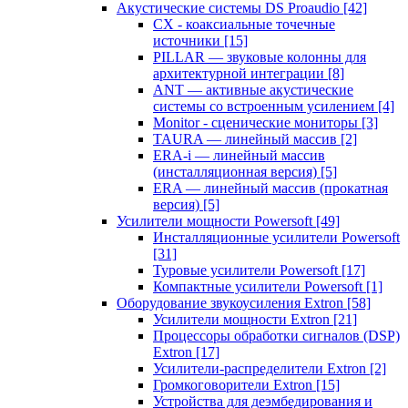
Акустические системы DS Proaudio
[42]
CX - коаксиальные точечные
источники
[15]
PILLAR — звуковые колонны для
архитектурной интеграции
[8]
ANT — активные акустические
системы со встроенным усилением
[4]
Monitor - сценические мониторы
[3]
TAURA — линейный массив
[2]
ERA-i — линейный массив
(инсталляционная версия)
[5]
ERA — линейный массив (прокатная
версия)
[5]
Усилители мощности Powersoft
[49]
Инсталляционные усилители Powersoft
[31]
Туровые усилители Powersoft
[17]
Компактные усилители Powersoft
[1]
Оборудование звукоусиления Extron
[58]
Усилители мощности Extron
[21]
Процессоры обработки сигналов (DSP)
Extron
[17]
Усилители-распределители Extron
[2]
Громкоговорители Extron
[15]
Устройства для деэмбедирования и