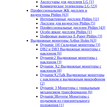
Аксессуары для дисплеев LG
[1]
Коммерческие телевизоры LG
[23]
Профессиональные ЖК дисплеи и
видеостены Philips
[63]
Интерактивные дисплеи Philips
[11]
Дисплеи для видеостен Philips
[5]
Профессиональные дисплеи Philips
[43]
Особо яркие дисплеи Philips
[1]
Цифровые вывески E-Paper Philips
[3]
Выдвижные мониторы Arthur Holm
[63]
Dynamic 1Н Складные мониторы
[3]
DB2 и DB3 Выдвижные мониторы с
наклоном
[6]
Dynamic2 Выдвижные мониторы с
наклоном
[3]
Dynamic X2 Выдвижные мониторы с
наклоном
[8]
DynamicX2Talk Выдвижные мониторы
с наклоном и выдвижным микрофоном
[2]
Dynamic 3 Мониторы с уникальным
механизмом трансформации
[6]
Dynamic3Reverse Мониторы с
подъемом из горизонтального
положения
[1]