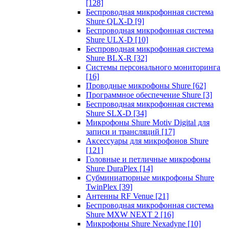
[128]
Беспроводная микрофонная система
Shure QLX-D
[9]
Беспроводная микрофонная система
Shure ULX-D
[10]
Беспроводная микрофонная система
Shure BLX-R
[32]
Системы персонального мониторинга
[16]
Проводные микрофоны Shure
[62]
Программное обеспечение Shure
[3]
Беспроводная микрофонная система
Shure SLX-D
[34]
Микрофоны Shure Motiv Digital для
записи и трансляций
[17]
Аксессуары для микрофонов Shure
[121]
Головные и петличные микрофоны
Shure DuraPlex
[14]
Субминиатюрные микрофоны Shure
TwinPlex
[39]
Антенны RF Venue
[21]
Беспроводная микрофонная система
Shure MXW NEXT 2
[16]
Микрофоны Shure Nexadyne
[10]