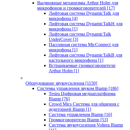
Выдвижные механизмы Arthur Holm для
микрофонов и громкоговорителей
[17]
Лифтовая система DynamicTalk для
микрофона
[4]
Лифтовая система DynamicTalkH для
микрофона
[1]
Лифтовая система DynamicTalk
UnderCover
[3]
Пассивная система MicConnect для
микрофона
[1]
Лифтовая система DynamicTalkB для
настольного микрофона
[1]
Встраиваемые громкоговорители
Arthur Holm
[1]
Оборудование звукоусиления
[1150]
Системы управления звуком Biamp
[186]
Tesira Цифровая медиаплатформа
Biamp
[76]
Crowd Mics Система для общения с
аудиторией Biamp
[1]
Система управления Biamp
[16]
Громкоговорители Biamp
[53]
Система звукоусиления Voltera Biamp