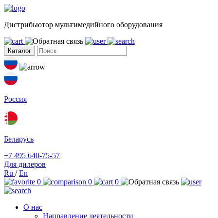
Дистрибьютор мультимедийного оборудования
Каталог
Россия
Беларусь
+7 495 640-75-57
Для дилеров
Ru
/
En
0
0
0
О нас
Направление деятельности