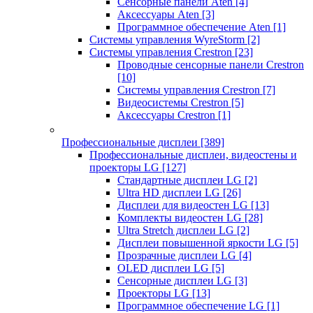
Сенсорные панели Aten
[4]
Аксессуары Aten
[3]
Программное обеспечение Aten
[1]
Системы управления WyreStorm
[2]
Системы управления Crestron
[23]
Проводные сенсорные панели Crestron
[10]
Системы управления Crestron
[7]
Видеосистемы Crestron
[5]
Аксессуары Crestron
[1]
Профессиональные дисплеи
[389]
Профессиональные дисплеи, видеостены и
проекторы LG
[127]
Стандартные дисплеи LG
[2]
Ultra HD дисплеи LG
[26]
Дисплеи для видеостен LG
[13]
Комплекты видеостен LG
[28]
Ultra Stretch дисплеи LG
[2]
Дисплеи повышенной яркости LG
[5]
Прозрачные дисплеи LG
[4]
OLED дисплеи LG
[5]
Сенсорные дисплеи LG
[3]
Проекторы LG
[13]
Программное обеспечение LG
[1]