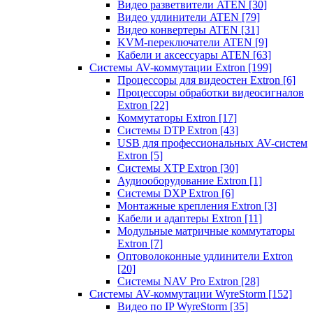
Видео разветвители ATEN
[30]
Видео удлинители ATEN
[79]
Видео конвертеры ATEN
[31]
KVM-переключатели ATEN
[9]
Кабели и аксессуары ATEN
[63]
Системы AV-коммутации Extron
[199]
Процессоры для видеостен Extron
[6]
Процессоры обработки видеосигналов
Extron
[22]
Коммутаторы Extron
[17]
Системы DTP Extron
[43]
USB для профессиональных AV-систем
Extron
[5]
Системы XTP Extron
[30]
Аудиооборудование Extron
[1]
Системы DXP Extron
[6]
Монтажные крепления Extron
[3]
Кабели и адаптеры Extron
[11]
Модульные матричные коммутаторы
Extron
[7]
Оптоволоконные удлинители Extron
[20]
Системы NAV Pro Extron
[28]
Системы AV-коммутации WyreStorm
[152]
Видео по IP WyreStorm
[35]