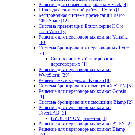
Решения для совместной работы Vivitek
[4]
Шлюз для совместной работы Extron
[1]
Беспроводная система презентации Barco
ClickShare
[12]
Система презентации Extron серии HC и
TeamWork
[3]
Решения для переговорных комнат Yamaha
[10]
Система бронирования переговорных Extron
[4]
Состав системы бронирования
переговорных
[4]
Решения для переговорных комнат
WyreStorm
[29]
Решения «все-в-одном» Kandao
[8]
Система бронирования помещений ATEN
[5]
Решение для переговорных комнат Gonsin
[1]
Система бронирования помещений Biamp
[2]
Решения для переговорных комнат
TaverLAB
[3]
BYOD/BYOM-решения
[3]
Решение для переговорных комнат ATEN
[2]
Решение для переговорных комнат Biamp
[40]