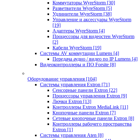
Коммутаторы WyreStorm
[30]
Разветвители WyreStorm
[5]
Удлинители WyreStorm
[38]
Управление и аксессуары WyreStorm
[19]
Адаптеры WyreStorm
[4]
Процессоры для видеостен WyreStorm
[2]
Кабели WyreStorm
[19]
Системы AV коммутации Lumens
[4]
Передача аудио / видео по IP Lumens
[4]
Видеоконтроллеры и ПО Forsite
[8]
Оборудование управления
[104]
Системы управления Extron
[71]
Сенсорные панели Extron
[22]
Процессоры управления Extron
[9]
Лючки Extron
[13]
Контроллеры Extron MediaLink
[11]
Кнопочные панели Extron
[7]
Сетевые кнопочные панели Extron
[8]
Контроллеры рабочего пространства
Extron
[1]
Системы управления Aten
[8]