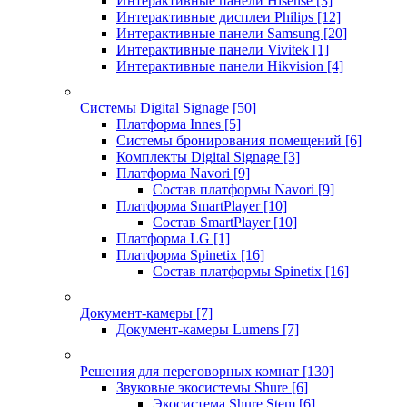
Интерактивные панели Hisense
[3]
Интерактивные дисплеи Philips
[12]
Интерактивные панели Samsung
[20]
Интерактивные панели Vivitek
[1]
Интерактивные панели Hikvision
[4]
Системы Digital Signage
[50]
Платформа Innes
[5]
Системы бронирования помещений
[6]
Комплекты Digital Signage
[3]
Платформа Navori
[9]
Состав платформы Navori
[9]
Платформа SmartPlayer
[10]
Состав SmartPlayer
[10]
Платформа LG
[1]
Платформа Spinetix
[16]
Состав платформы Spinetix
[16]
Документ-камеры
[7]
Документ-камеры Lumens
[7]
Решения для переговорных комнат
[130]
Звуковые экосистемы Shure
[6]
Экосистема Shure Stem
[6]