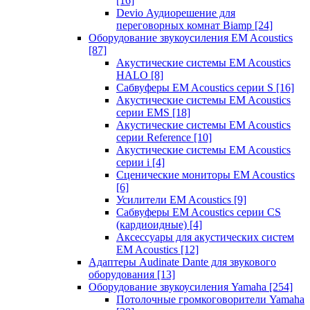
[16]
Devio Аудиорешение для
переговорных комнат Biamp
[24]
Оборудование звукоусиления EM Acoustics
[87]
Акустические системы EM Acoustics
HALO
[8]
Сабвуферы EM Acoustics серии S
[16]
Акустические системы EM Acoustics
серии EMS
[18]
Акустические системы EM Acoustics
серии Reference
[10]
Акустические системы EM Acoustics
серии i
[4]
Сценические мониторы EM Acoustics
[6]
Усилители EM Acoustics
[9]
Сабвуферы EM Acoustics серии CS
(кардиоидные)
[4]
Аксессуары для акустических систем
EM Acoustics
[12]
Адаптеры Audinate Dante для звукового
оборудования
[13]
Оборудование звукоусиления Yamaha
[254]
Потолочные громкоговорители Yamaha