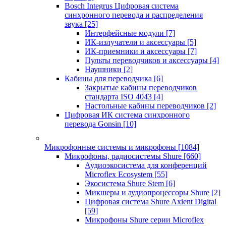
Bosch Integrus Цифровая система
синхронного перевода и распределения
звука
[25]
Интерфейсные модули
[7]
ИК-излучатели и аксессуары
[5]
ИК-приемники и аксессуары
[7]
Пульты переводчиков и аксессуары
[4]
Наушники
[2]
Кабины для переводчика
[6]
Закрытые кабины переводчиков
стандарта ISO 4043
[4]
Настольные кабины переводчиков
[2]
Цифровая ИК система синхронного
перевода Gonsin
[10]
Микрофонные системы и микрофоны
[1084]
Микрофоны, радиосистемы Shure
[660]
Аудиоэкосистема для конференций
Microflex Ecosystem
[55]
Экосистема Shure Stem
[6]
Микшеры и аудиопроцессоры Shure
[2]
Цифровая система Shure Axient Digital
[59]
Микрофоны Shure серии Microflex