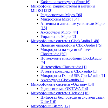
Кабели и аксессуары Shure
[6]
Микрофоны, радиосистемы и антенны
MIPRO
[212]
Радиосистемы Mipro
[96]
Микрофоны Mipro
[54]
Антенны и антенные усилители Mipro
[16]
Аксессуары Mipro
[44]
Управление Mipro
[2]
Микрофонные системы ClockAudio
[148]
Врезные микрофоны ClockAudio
[75]
Микрофоны на «гусиной шее»
ClockAudio
[60]
Потолочные микрофоны ClockAudio
[9]
Интерфейсы ClockAudio
[1]
Готовые комплекты Clockaudio
[1]
Микрофоны Dante/USB ClockAudio
[1]
Аксессуары Clockaudio
[1]
Микрофонные системы «Октава»
[14]
Радиосистемы OKTAVA
[14]
Микрофонные системы Televic
[16]
Цифровая беспроводная система связи
Unite
[16]
Микрофоны Biamp
[17]