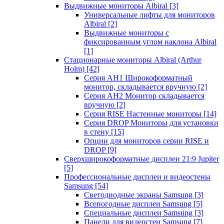
Выдвижные мониторы Albiral
[3]
Универсальные лифты для мониторов
Albiral
[2]
Выдвижные мониторы с
фиксированным углом наклона Albiral
[1]
Стационарные мониторы Albiral (Arthur
Holm)
[42]
Серия AH1 Широкоформатный
монитор, складывается вручную
[2]
Серия AH2 Монитор складывается
вручную
[2]
Серия RISE Настенные мониторы
[14]
Серия DROP Мониторы для установки
в стену
[15]
Опции для мониторов серии RISE и
DROP
[9]
Сверхширокоформатные дисплеи 21:9 Jupiter
[5]
Профессиональные дисплеи и видеостены
Samsung
[54]
Светодиодные экраны Samsung
[3]
Всепогодные дисплеи Samsung
[5]
Специальные дисплеи Samsung
[3]
Панели для видеостен Samsung
[7]