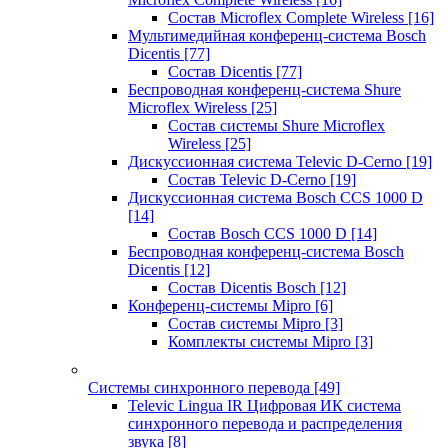
Состав Microflex Complete Wireless
[16]
Мультимедийная конференц-система Bosch
Dicentis
[77]
Состав Dicentis
[77]
Беспроводная конференц-система Shure
Microflex Wireless
[25]
Состав системы Shure Microflex
Wireless
[25]
Дискуссионная система Televic D-Cerno
[19]
Состав Televic D-Cerno
[19]
Дискуссионная система Bosch CCS 1000 D
[14]
Состав Bosch CCS 1000 D
[14]
Беспроводная конференц-система Bosch
Dicentis
[12]
Состав Dicentis Bosch
[12]
Конференц-системы Mipro
[6]
Состав системы Mipro
[3]
Комплекты системы Mipro
[3]
Системы синхронного перевода
[49]
Televic Lingua IR Цифровая ИК система
синхронного перевода и распределения
звука
[8]