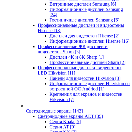
Витринные дисплеи Sumsung
[6]
Информационные дисплеи Samsung
[24]
Гостиничные дисплеи Samsung
[6]
Профессиональные дисплеи и видеостены
Hisense
[18]
Дисплеи для видеостен Hisense
[2]
Информационные дисплеи Hisense
[16]
Профессиональные ЖК дисплеи и
видеостены Sharp
[3]
Дисплеи 4K и 8K Sharp
[1]
Профессиональные дисплеи Sharp
[2]
Профессиональные дисплеи, видеостены,
LED Hikvision
[11]
Панели для видеостен Hikvision
[3]
Информационные дисплеи Hikvision со
встроенной ОС Andriod
[1]
Крепления для экранов и видеостен
Hikvision
[7]
Светодиодные экраны
[143]
Светодиодные экраны AET
[35]
Cерия Koala
[5]
Серия AT
[9]