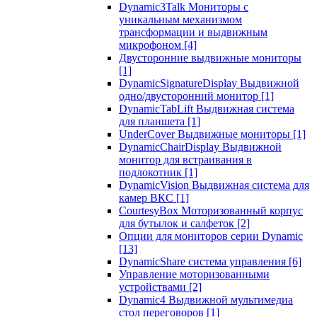
Dynamic3Talk Мониторы с
уникальным механизмом
трансформации и выдвижным
микрофоном
[4]
Двусторонние выдвижные мониторы
[1]
DynamicSignatureDisplay Выдвижной
одно/двусторонний монитор
[1]
DynamicTabLift Выдвижная система
для планшета
[1]
UnderCover Выдвижные мониторы
[1]
DynamicChairDisplay Выдвижной
монитор для встраивания в
подлокотник
[1]
DynamicVision Выдвижная система для
камер ВКС
[1]
CourtesyBox Моторизованный корпус
для бутылок и салфеток
[2]
Опции для мониторов серии Dynamic
[13]
DynamicShare система управления
[6]
Управление моторизованными
устройствами
[2]
Dynamic4 Выдвижной мультимедиа
стол переговоров
[1]