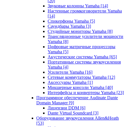
[20]
Звуковые колонны Yamaha
[14]
Настенные громкоговорители Yamaha
[14]
Спикерфоны Yamaha
[5]
Саундбары Yamaha
[3]
Студийные мониторы Yamaha
[8]
Трансляционные усилители мощности
Yamaha
[8]
Цифровые матричные процессоры
Yamaha
[5]
Акустические системы Yamaha
[65]
Портативные системы звукоусиления
Yamaha
[4]
Усилители Yamaha
[16]
Сетевые коммутаторы Yamaha
[12]
Аксессуары Yamaha
[1]
Микшерные консоли Yamaha
[40]
Интерфейсы и конвертеры Yamaha
[23]
Программное обеспечение Audinate Dante
Domain Manager
[9]
Лицензии DDM
[6]
Dante Virtual Soundcard
[3]
Оборудование звукоусиления Allen&Heath
[53]