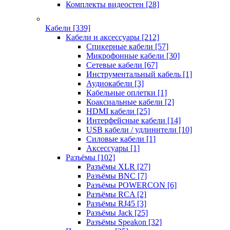
Комплекты видеостен
[28]
Кабели
[339]
Кабели и аксессуары
[212]
Спикерные кабели
[57]
Микрофонные кабели
[30]
Сетевые кабели
[67]
Инструментальный кабель
[1]
Аудиокабели
[3]
Кабельные оплетки
[1]
Коаксиальные кабели
[2]
HDMI кабели
[25]
Интерфейсные кабели
[14]
USB кабели / удлинители
[10]
Силовые кабели
[1]
Аксессуары
[1]
Разъёмы
[102]
Разъёмы XLR
[27]
Разъёмы BNC
[7]
Разъёмы POWERCON
[6]
Разъёмы RCA
[2]
Разъёмы RJ45
[3]
Разъёмы Jack
[25]
Разъёмы Speakon
[32]