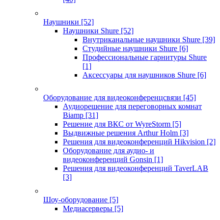
Наушники
[52]
Наушники Shure
[52]
Внутриканальные наушники Shure
[39]
Студийные наушники Shure
[6]
Профессиональные гарнитуры Shure
[1]
Аксессуары для наушников Shure
[6]
Оборудование для видеоконференцсвязи
[45]
Аудиорешение для переговорных комнат
Biamp
[31]
Решение для ВКС от WyreStorm
[5]
Выдвижные решения Arthur Holm
[3]
Решения для видеоконференций Hikvision
[2]
Оборудование для аудио- и
видеоконференций Gonsin
[1]
Решения для видеоконференций TaverLAB
[3]
Шоу-оборудование
[5]
Медиасерверы
[5]