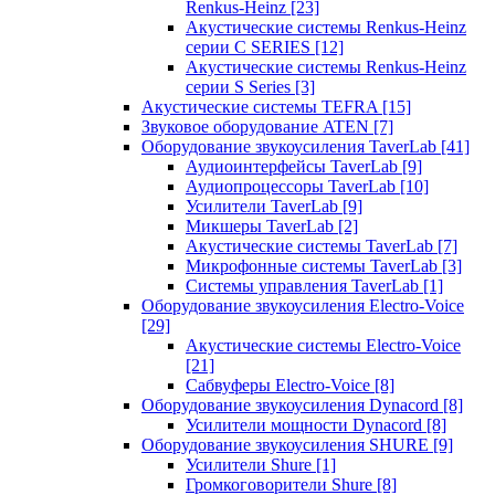
Renkus-Heinz
[23]
Акустические системы Renkus-Heinz
серии C SERIES
[12]
Акустические системы Renkus-Heinz
серии S Series
[3]
Акустические системы TEFRA
[15]
Звуковое оборудование ATEN
[7]
Оборудование звукоусиления TaverLab
[41]
Аудиоинтерфейсы TaverLab
[9]
Аудиопроцессоры TaverLab
[10]
Усилители TaverLab
[9]
Микшеры TaverLab
[2]
Акустические системы TaverLab
[7]
Микрофонные системы TaverLab
[3]
Системы управления TaverLab
[1]
Оборудование звукоусиления Electro-Voice
[29]
Акустические системы Electro-Voice
[21]
Сабвуферы Electro-Voice
[8]
Оборудование звукоусиления Dynacord
[8]
Усилители мощности Dynacord
[8]
Оборудование звукоусиления SHURE
[9]
Усилители Shure
[1]
Громкоговорители Shure
[8]