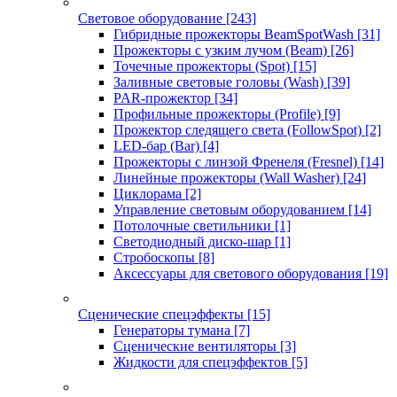
Световое оборудование
[243]
Гибридные прожекторы BeamSpotWash
[31]
Прожекторы с узким лучом (Beam)
[26]
Точечные прожекторы (Spot)
[15]
Заливные световые головы (Wash)
[39]
PAR-прожектор
[34]
Профильные прожекторы (Profile)
[9]
Прожектор следящего света (FollowSpot)
[2]
LED-бар (Bar)
[4]
Прожекторы с линзой Френеля (Fresnel)
[14]
Линейные прожекторы (Wall Washer)
[24]
Циклорама
[2]
Управление световым оборудованием
[14]
Потолочные светильники
[1]
Светодиодный диско-шар
[1]
Стробоскопы
[8]
Аксессуары для светового оборудования
[19]
Сценические спецэффекты
[15]
Генераторы тумана
[7]
Сценические вентиляторы
[3]
Жидкости для спецэффектов
[5]