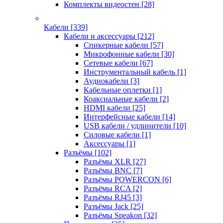
Комплекты видеостен
[28]
Кабели
[339]
Кабели и аксессуары
[212]
Спикерные кабели
[57]
Микрофонные кабели
[30]
Сетевые кабели
[67]
Инструментальный кабель
[1]
Аудиокабели
[3]
Кабельные оплетки
[1]
Коаксиальные кабели
[2]
HDMI кабели
[25]
Интерфейсные кабели
[14]
USB кабели / удлинители
[10]
Силовые кабели
[1]
Аксессуары
[1]
Разъёмы
[102]
Разъёмы XLR
[27]
Разъёмы BNC
[7]
Разъёмы POWERCON
[6]
Разъёмы RCA
[2]
Разъёмы RJ45
[3]
Разъёмы Jack
[25]
Разъёмы Speakon
[32]