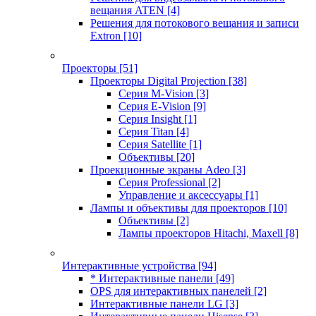
вещания ATEN
[4]
Решения для потокового вещания и записи
Extron
[10]
Проекторы
[51]
Проекторы Digital Projection
[38]
Серия M-Vision
[3]
Серия E-Vision
[9]
Серия Insight
[1]
Серия Titan
[4]
Серия Satellite
[1]
Объективы
[20]
Проекционные экраны Adeo
[3]
Серия Professional
[2]
Управление и аксессуары
[1]
Лампы и объективы для проекторов
[10]
Объективы
[2]
Лампы проекторов Hitachi, Maxell
[8]
Интерактивные устройства
[94]
* Интерактивные панели
[49]
OPS для интерактивных панелей
[2]
Интерактивные панели LG
[3]