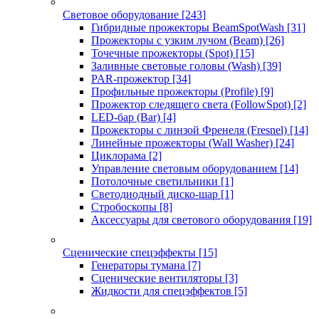
Световое оборудование
[243]
Гибридные прожекторы BeamSpotWash
[31]
Прожекторы с узким лучом (Beam)
[26]
Точечные прожекторы (Spot)
[15]
Заливные световые головы (Wash)
[39]
PAR-прожектор
[34]
Профильные прожекторы (Profile)
[9]
Прожектор следящего света (FollowSpot)
[2]
LED-бар (Bar)
[4]
Прожекторы с линзой Френеля (Fresnel)
[14]
Линейные прожекторы (Wall Washer)
[24]
Циклорама
[2]
Управление световым оборудованием
[14]
Потолочные светильники
[1]
Светодиодный диско-шар
[1]
Стробоскопы
[8]
Аксессуары для светового оборудования
[19]
Сценические спецэффекты
[15]
Генераторы тумана
[7]
Сценические вентиляторы
[3]
Жидкости для спецэффектов
[5]