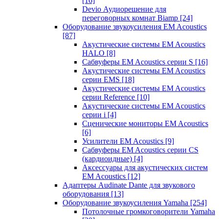
[16]
Devio Аудиорешение для
переговорных комнат Biamp
[24]
Оборудование звукоусиления EM Acoustics
[87]
Акустические системы EM Acoustics
HALO
[8]
Сабвуферы EM Acoustics серии S
[16]
Акустические системы EM Acoustics
серии EMS
[18]
Акустические системы EM Acoustics
серии Reference
[10]
Акустические системы EM Acoustics
серии i
[4]
Сценические мониторы EM Acoustics
[6]
Усилители EM Acoustics
[9]
Сабвуферы EM Acoustics серии CS
(кардиоидные)
[4]
Аксессуары для акустических систем
EM Acoustics
[12]
Адаптеры Audinate Dante для звукового
оборудования
[13]
Оборудование звукоусиления Yamaha
[254]
Потолочные громкоговорители Yamaha