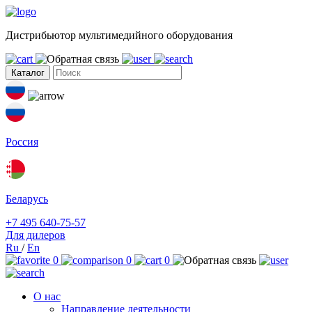
Дистрибьютор мультимедийного оборудования
Каталог
Россия
Беларусь
+7 495 640-75-57
Для дилеров
Ru
/
En
0
0
0
О нас
Направление деятельности