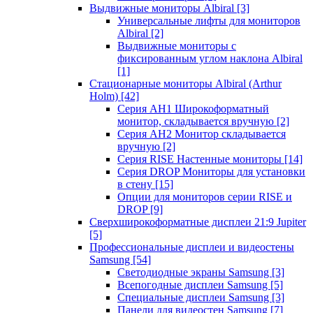
Выдвижные мониторы Albiral
[3]
Универсальные лифты для мониторов
Albiral
[2]
Выдвижные мониторы с
фиксированным углом наклона Albiral
[1]
Стационарные мониторы Albiral (Arthur
Holm)
[42]
Серия AH1 Широкоформатный
монитор, складывается вручную
[2]
Серия AH2 Монитор складывается
вручную
[2]
Серия RISE Настенные мониторы
[14]
Серия DROP Мониторы для установки
в стену
[15]
Опции для мониторов серии RISE и
DROP
[9]
Сверхширокоформатные дисплеи 21:9 Jupiter
[5]
Профессиональные дисплеи и видеостены
Samsung
[54]
Светодиодные экраны Samsung
[3]
Всепогодные дисплеи Samsung
[5]
Специальные дисплеи Samsung
[3]
Панели для видеостен Samsung
[7]