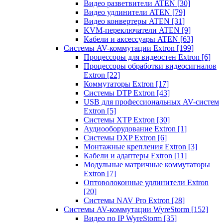
Видео разветвители ATEN
[30]
Видео удлинители ATEN
[79]
Видео конвертеры ATEN
[31]
KVM-переключатели ATEN
[9]
Кабели и аксессуары ATEN
[63]
Системы AV-коммутации Extron
[199]
Процессоры для видеостен Extron
[6]
Процессоры обработки видеосигналов
Extron
[22]
Коммутаторы Extron
[17]
Системы DTP Extron
[43]
USB для профессиональных AV-систем
Extron
[5]
Системы XTP Extron
[30]
Аудиооборудование Extron
[1]
Системы DXP Extron
[6]
Монтажные крепления Extron
[3]
Кабели и адаптеры Extron
[11]
Модульные матричные коммутаторы
Extron
[7]
Оптоволоконные удлинители Extron
[20]
Системы NAV Pro Extron
[28]
Системы AV-коммутации WyreStorm
[152]
Видео по IP WyreStorm
[35]