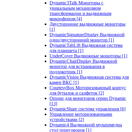
Dynamic3Talk Мониторы с
уникальным механизмом
трансформации и выдвижным
микрофоном
[4]
Двусторонние выдвижные мониторы
[1]
DynamicSignatureDisplay Выдвижной
одно/двусторонний монитор
[1]
DynamicTabLift Выдвижная система
для планшета
[1]
UnderCover Выдвижные мониторы
[1]
DynamicChairDisplay Выдвижной
монитор для встраивания в
подлокотник
[1]
DynamicVision Выдвижная система для
камер ВКС
[1]
CourtesyBox Моторизованный корпус
для бутылок и салфеток
[2]
Опции для мониторов серии Dynamic
[13]
DynamicShare система управления
[6]
Управление моторизованными
устройствами
[2]
Dynamic4 Выдвижной мультимедиа
стол переговоров
[1]