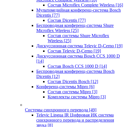
Состав Microflex Complete Wireless
[16]
Мультимедийная конференц-система Bosch
Dicentis
[77]
Состав Dicentis
[77]
Беспроводная конференц-система Shure
Microflex Wireless
[25]
Состав системы Shure Microflex
Wireless
[25]
Дискуссионная система Televic D-Cerno
[19]
Состав Televic D-Cerno
[19]
Дискуссионная система Bosch CCS 1000 D
[14]
Состав Bosch CCS 1000 D
[14]
Беспроводная конференц-система Bosch
Dicentis
[12]
Состав Dicentis Bosch
[12]
Конференц-системы Mipro
[6]
Состав системы Mipro
[3]
Комплекты системы Mipro
[3]
Системы синхронного перевода
[49]
Televic Lingua IR Цифровая ИК система
синхронного перевода и распределения
звука
[8]