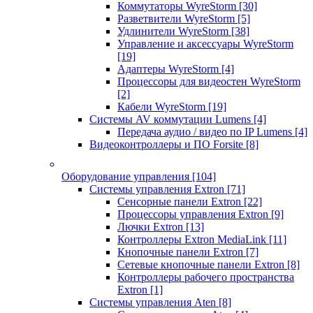
Коммутаторы WyreStorm
[30]
Разветвители WyreStorm
[5]
Удлинители WyreStorm
[38]
Управление и аксессуары WyreStorm
[19]
Адаптеры WyreStorm
[4]
Процессоры для видеостен WyreStorm
[2]
Кабели WyreStorm
[19]
Системы AV коммутации Lumens
[4]
Передача аудио / видео по IP Lumens
[4]
Видеоконтроллеры и ПО Forsite
[8]
Оборудование управления
[104]
Системы управления Extron
[71]
Сенсорные панели Extron
[22]
Процессоры управления Extron
[9]
Лючки Extron
[13]
Контроллеры Extron MediaLink
[11]
Кнопочные панели Extron
[7]
Сетевые кнопочные панели Extron
[8]
Контроллеры рабочего пространства
Extron
[1]
Системы управления Aten
[8]