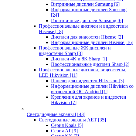
Витринные дисплеи Sumsung
[6]
Информационные дисплеи Samsung
[24]
Гостиничные дисплеи Samsung
[6]
Профессиональные дисплеи и видеостены
Hisense
[18]
Дисплеи для видеостен Hisense
[2]
Информационные дисплеи Hisense
[16]
Профессиональные ЖК дисплеи и
видеостены Sharp
[3]
Дисплеи 4K и 8K Sharp
[1]
Профессиональные дисплеи Sharp
[2]
Профессиональные дисплеи, видеостены,
LED Hikvision
[11]
Панели для видеостен Hikvision
[3]
Информационные дисплеи Hikvision со
встроенной ОС Andriod
[1]
Крепления для экранов и видеостен
Hikvision
[7]
Светодиодные экраны
[143]
Светодиодные экраны AET
[35]
Cерия Koala
[5]
Серия AT
[9]