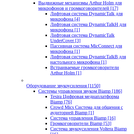
Выдвижные механизмы Arthur Holm для
микрофонов и громкоговорителей
[17]
Лифтовая система DynamicTalk для
микрофона
[4]
Лифтовая система DynamicTalkH для
микрофона
[1]
Лифтовая система DynamicTalk
UnderCover
[3]
Пассивная система MicConnect для
микрофона
[1]
Лифтовая система DynamicTalkB для
настольного микрофона
[1]
Встраиваемые громкоговорители
Arthur Holm
[1]
Оборудование звукоусиления
[1150]
Системы управления звуком Biamp
[186]
Tesira Цифровая медиаплатформа
Biamp
[76]
Crowd Mics Система для общения с
аудиторией Biamp
[1]
Система управления Biamp
[16]
Громкоговорители Biamp
[53]
Система звукоусиления Voltera Biamp