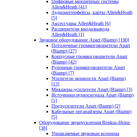
Цифровые микшерные системы
Allen&Heath
[41]
Аудиоинтерфейсы, карты Allen&Heath
[5]
Аксессуары Allen&Heath
[6]
Расширители ввода/вывода
Allen&Heath
[1]
Звуковое оборудование Apart (Biamp)
[100]
Потолочные громкоговорители Apart
(Biamp)
[27]
Корпусные громкоговорители Apart
(Biamp)
[42]
Рупорные громкоговорители Apart
(Biamp)
[7]
Усилители мощности Apart (Biamp)
[13]
Микшеры-усилители Apart (Biamp)
[3]
Источники аудиосигнала Apart (Biamp)
[1]
Предусилители Apart (Biamp)
[2]
Кабельные органайзеры Apart (Biamp)
[5]
Оборудование звукоусиления Renkus-Heinz
[38]
Управляемые звуковые колонны