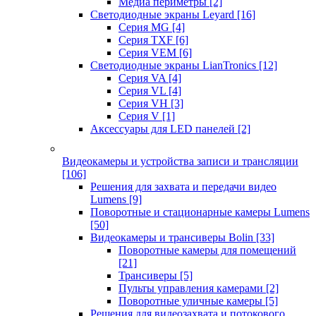
Медиа периметры
[2]
Светодиодные экраны Leyard
[16]
Серия MG
[4]
Серия TXF
[6]
Серия VEM
[6]
Светодиодные экраны LianTronics
[12]
Серия VA
[4]
Серия VL
[4]
Серия VH
[3]
Серия V
[1]
Аксессуары для LED панелей
[2]
Видеокамеры и устройства записи и трансляции
[106]
Решения для захвата и передачи видео
Lumens
[9]
Поворотные и стационарные камеры Lumens
[50]
Видеокамеры и трансиверы Bolin
[33]
Поворотные камеры для помещений
[21]
Трансиверы
[5]
Пульты управления камерами
[2]
Поворотные уличные камеры
[5]
Решения для видеозахвата и потокового