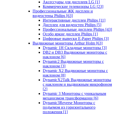
Аксессуары для дисплеев LG
[1]
Коммерческие телевизоры LG
[23]
Профессиональные ЖК дисплеи и
видеостены Philips
[63]
Интерактивные дисплеи Philips
[11]
Дисплеи для видеостен Philips
[5]
Профессиональные дисплеи Philips
[43]
Особо яркие дисплеи Philips
[1]
Цифровые вывески E-Paper Philips
[3]
Выдвижные мониторы Arthur Holm
[63]
Dynamic 1Н Складные мониторы
[3]
DB2 и DB3 Выдвижные мониторы с
наклоном
[6]
Dynamic2 Выдвижные мониторы с
наклоном
[3]
Dynamic X2 Выдвижные мониторы с
наклоном
[8]
DynamicX2Talk Выдвижные мониторы
с наклоном и выдвижным микрофоном
[2]
Dynamic 3 Мониторы с уникальным
механизмом трансформации
[6]
Dynamic3Reverse Мониторы с
подъемом из горизонтального
положения
[1]