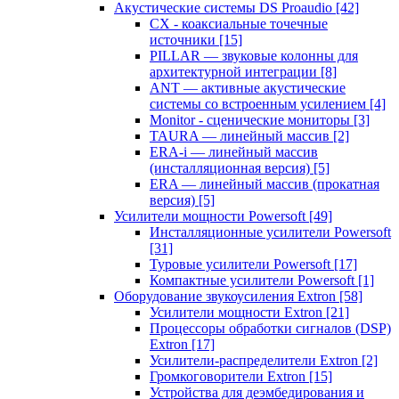
Акустические системы DS Proaudio
[42]
CX - коаксиальные точечные
источники
[15]
PILLAR — звуковые колонны для
архитектурной интеграции
[8]
ANT — активные акустические
системы со встроенным усилением
[4]
Monitor - сценические мониторы
[3]
TAURA — линейный массив
[2]
ERA-i — линейный массив
(инсталляционная версия)
[5]
ERA — линейный массив (прокатная
версия)
[5]
Усилители мощности Powersoft
[49]
Инсталляционные усилители Powersoft
[31]
Туровые усилители Powersoft
[17]
Компактные усилители Powersoft
[1]
Оборудование звукоусиления Extron
[58]
Усилители мощности Extron
[21]
Процессоры обработки сигналов (DSP)
Extron
[17]
Усилители-распределители Extron
[2]
Громкоговорители Extron
[15]
Устройства для деэмбедирования и