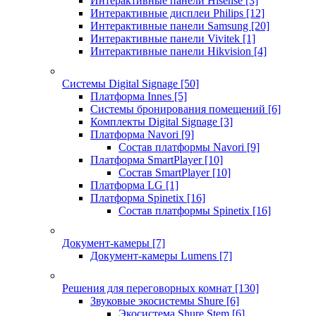
Интерактивные панели Hisense
[3]
Интерактивные дисплеи Philips
[12]
Интерактивные панели Samsung
[20]
Интерактивные панели Vivitek
[1]
Интерактивные панели Hikvision
[4]
Системы Digital Signage
[50]
Платформа Innes
[5]
Системы бронирования помещений
[6]
Комплекты Digital Signage
[3]
Платформа Navori
[9]
Состав платформы Navori
[9]
Платформа SmartPlayer
[10]
Состав SmartPlayer
[10]
Платформа LG
[1]
Платформа Spinetix
[16]
Состав платформы Spinetix
[16]
Документ-камеры
[7]
Документ-камеры Lumens
[7]
Решения для переговорных комнат
[130]
Звуковые экосистемы Shure
[6]
Экосистема Shure Stem
[6]