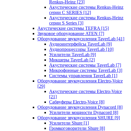
Renkus-Heinz
[23]
Акустические системы Renkus-Heinz
серии C SERIES
[12]
Акустические системы Renkus-Heinz
серии S Series
[3]
Акустические системы TEFRA
[15]
Звуковое оборудование ATEN
[7]
Оборудование звукоусиления TaverLab
[41]
Аудиоинтерфейсы TaverLab
[9]
Аудиопроцессоры TaverLab
[10]
Усилители TaverLab
[9]
Микшеры TaverLab
[2]
Акустические системы TaverLab
[7]
Микрофонные системы TaverLab
[3]
Системы управления TaverLab
[1]
Оборудование звукоусиления Electro-Voice
[29]
Акустические системы Electro-Voice
[21]
Сабвуферы Electro-Voice
[8]
Оборудование звукоусиления Dynacord
[8]
Усилители мощности Dynacord
[8]
Оборудование звукоусиления SHURE
[9]
Усилители Shure
[1]
Громкоговорители Shure
[8]