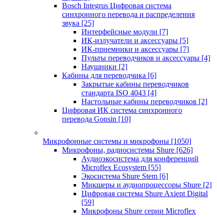
Bosch Integrus Цифровая система
синхронного перевода и распределения
звука
[25]
Интерфейсные модули
[7]
ИК-излучатели и аксессуары
[5]
ИК-приемники и аксессуары
[7]
Пульты переводчиков и аксессуары
[4]
Наушники
[2]
Кабины для переводчика
[6]
Закрытые кабины переводчиков
стандарта ISO 4043
[4]
Настольные кабины переводчиков
[2]
Цифровая ИК система синхронного
перевода Gonsin
[10]
Микрофонные системы и микрофоны
[1050]
Микрофоны, радиосистемы Shure
[626]
Аудиоэкосистема для конференций
Microflex Ecosystem
[55]
Экосистема Shure Stem
[6]
Микшеры и аудиопроцессоры Shure
[2]
Цифровая система Shure Axient Digital
[59]
Микрофоны Shure серии Microflex