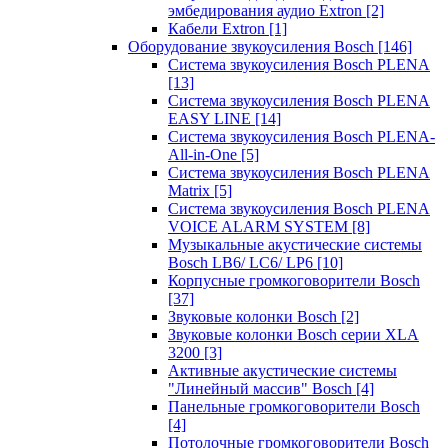
эмбедирования аудио Extron
[2]
Кабели Extron
[1]
Оборудование звукоусиления Bosch
[146]
Система звукоусиления Bosch PLENA
[13]
Система звукоусиления Bosch PLENA
EASY LINE
[14]
Система звукоусиления Bosch PLENA-
All-in-One
[5]
Система звукоусиления Bosch PLENA
Matrix
[5]
Система звукоусиления Bosch PLENA
VOICE ALARM SYSTEM
[8]
Музыкальные акустические системы
Bosch LB6/ LC6/ LP6
[10]
Корпусные громкоговорители Bosch
[37]
Звуковые колонки Bosch
[2]
Звуковые колонки Bosch серии XLA
3200
[3]
Активные акустические системы
"Линейный массив" Bosch
[4]
Панельные громкоговорители Bosch
[4]
Потолочные громкоговорители Bosch