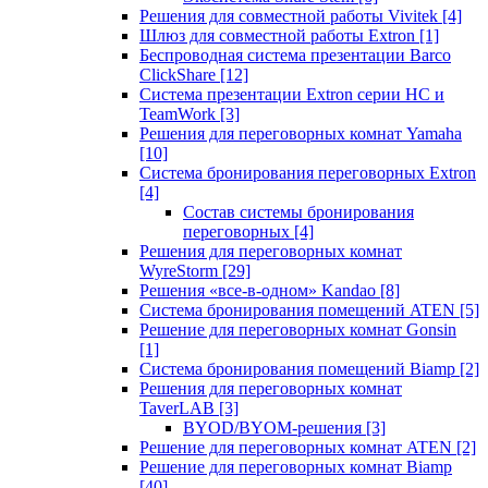
Решения для совместной работы Vivitek
[4]
Шлюз для совместной работы Extron
[1]
Беспроводная система презентации Barco
ClickShare
[12]
Система презентации Extron серии HC и
TeamWork
[3]
Решения для переговорных комнат Yamaha
[10]
Система бронирования переговорных Extron
[4]
Состав системы бронирования
переговорных
[4]
Решения для переговорных комнат
WyreStorm
[29]
Решения «все-в-одном» Kandao
[8]
Система бронирования помещений ATEN
[5]
Решение для переговорных комнат Gonsin
[1]
Система бронирования помещений Biamp
[2]
Решения для переговорных комнат
TaverLAB
[3]
BYOD/BYOM-решения
[3]
Решение для переговорных комнат ATEN
[2]
Решение для переговорных комнат Biamp
[40]