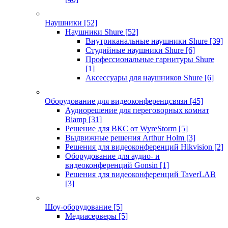
Наушники
[52]
Наушники Shure
[52]
Внутриканальные наушники Shure
[39]
Студийные наушники Shure
[6]
Профессиональные гарнитуры Shure
[1]
Аксессуары для наушников Shure
[6]
Оборудование для видеоконференцсвязи
[45]
Аудиорешение для переговорных комнат
Biamp
[31]
Решение для ВКС от WyreStorm
[5]
Выдвижные решения Arthur Holm
[3]
Решения для видеоконференций Hikvision
[2]
Оборудование для аудио- и
видеоконференций Gonsin
[1]
Решения для видеоконференций TaverLAB
[3]
Шоу-оборудование
[5]
Медиасерверы
[5]