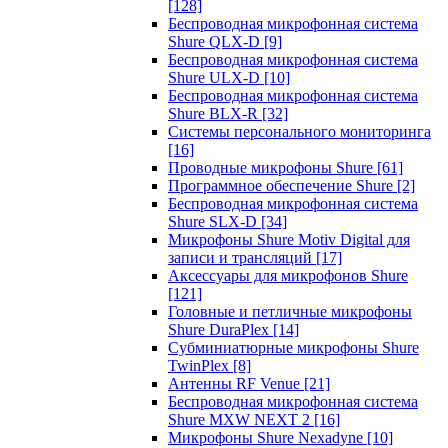
[128]
Беспроводная микрофонная система
Shure QLX-D
[9]
Беспроводная микрофонная система
Shure ULX-D
[10]
Беспроводная микрофонная система
Shure BLX-R
[32]
Системы персонального мониторинга
[16]
Проводные микрофоны Shure
[61]
Программное обеспечение Shure
[2]
Беспроводная микрофонная система
Shure SLX-D
[34]
Микрофоны Shure Motiv Digital для
записи и трансляций
[17]
Аксессуары для микрофонов Shure
[121]
Головные и петличные микрофоны
Shure DuraPlex
[14]
Субминиатюрные микрофоны Shure
TwinPlex
[8]
Антенны RF Venue
[21]
Беспроводная микрофонная система
Shure MXW NEXT 2
[16]
Микрофоны Shure Nexadyne
[10]