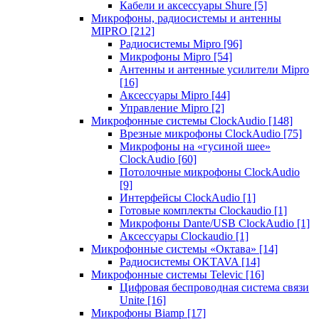
Кабели и аксессуары Shure
[5]
Микрофоны, радиосистемы и антенны
MIPRO
[212]
Радиосистемы Mipro
[96]
Микрофоны Mipro
[54]
Антенны и антенные усилители Mipro
[16]
Аксессуары Mipro
[44]
Управление Mipro
[2]
Микрофонные системы ClockAudio
[148]
Врезные микрофоны ClockAudio
[75]
Микрофоны на «гусиной шее»
ClockAudio
[60]
Потолочные микрофоны ClockAudio
[9]
Интерфейсы ClockAudio
[1]
Готовые комплекты Clockaudio
[1]
Микрофоны Dante/USB ClockAudio
[1]
Аксессуары Clockaudio
[1]
Микрофонные системы «Октава»
[14]
Радиосистемы OKTAVA
[14]
Микрофонные системы Televic
[16]
Цифровая беспроводная система связи
Unite
[16]
Микрофоны Biamp
[17]