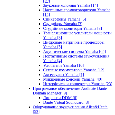
[20]
Звуковые колонны Yamaha
[14]
Настенные громкоговорители Yamaha
[14]
Спикерфоны Yamaha
[5]
Саундбары Yamaha
[3]
Студийные мониторы Yamaha
[8]
Трансляционные усилители мощности
Yamaha
[8]
Цифровые матричные процессоры
Yamaha
[5]
Акустические системы Yamaha
[65]
Портативные системы звукоусиления
Yamaha
[4]
Усилители Yamaha
[16]
Сетевые коммутаторы Yamaha
[12]
Аксессуары Yamaha
[1]
Микшерные консоли Yamaha
[40]
Интерфейсы и конвертеры Yamaha
[23]
Программное обеспечение Audinate Dante
Domain Manager
[9]
Лицензии DDM
[6]
Dante Virtual Soundcard
[3]
Оборудование звукоусиления Allen&Heath
[53]