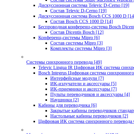
Дискуссионная система Televic D-Cerno
[19]
Состав Televic D-Cerno
[19]
Дискуссионная система Bosch CCS 1000 D
[14
Состав Bosch CCS 1000 D
[14]
Беспроводная конференц-система Bosch Dicen
Состав Dicentis Bosch
[12]
Конференц-системы Mipro
[6]
Состав системы Mipro
[3]
Комплекты системы Mipro
[3]
Системы синхронного перевода
[49]
Televic Lingua IR Цифровая ИК система синхр
Bosch Integrus Цифровая система синхронного
Интерфейсные модули
[7]
ИК-излучатели и аксессуары
[5]
ИК-приемники и аксессуары
[7]
Пульты переводчиков и аксессуары
[4]
Наушники
[2]
Кабины для переводчика
[6]
Закрытые кабины переводчиков стандар
Настольные кабины переводчиков
[2]
Цифровая ИК система синхронного перевода