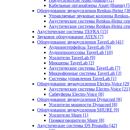
Предусилители Apart (Biamp)
[2]
Кабельные органайзеры Apart (Biamp)
[5
Оборудование звукоусиления Renkus-Heinz
[3
Управляемые звуковые колонны Renkus
Акустические системы Renkus-Heinz с
Акустические системы Renkus-Heinz сер
Акустические системы TEFRA
[15]
Звуковое оборудование ATEN
[7]
Оборудование звукоусиления TaverLab
[41]
Аудиоинтерфейсы TaverLab
[9]
Аудиопроцессоры TaverLab
[10]
Усилители TaverLab
[9]
Микшеры TaverLab
[2]
Акустические системы TaverLab
[7]
Микрофонные системы TaverLab
[3]
Системы управления TaverLab
[1]
Оборудование звукоусиления Electro-Voice
[29
Акустические системы Electro-Voice
[21]
Сабвуферы Electro-Voice
[8]
Оборудование звукоусиления Dynacord
[8]
Усилители мощности Dynacord
[8]
Оборудование звукоусиления SHURE
[9]
Усилители Shure
[1]
Громкоговорители Shure
[8]
Акустические системы DS Proaudio
[42]