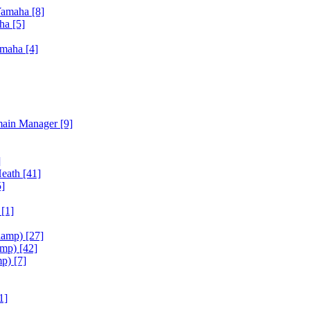
Yamaha
[8]
aha
[5]
amaha
[4]
main Manager
[9]
]
Heath
[41]
5]
h
[1]
iamp)
[27]
amp)
[42]
mp)
[7]
1]