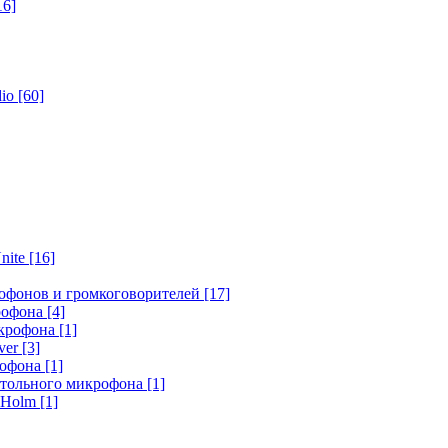
16]
dio
[60]
nite
[16]
офонов и громкоговорителей
[17]
крофона
[4]
икрофона
[1]
ver
[3]
рофона
[1]
стольного микрофона
[1]
r Holm
[1]