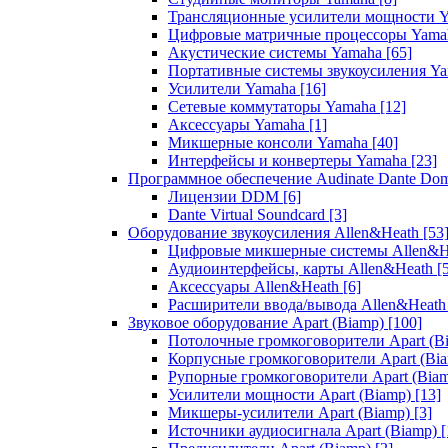
Трансляционные усилители мощности 
Цифровые матричные процессоры Yam
Акустические системы Yamaha
[65]
Портативные системы звукоусиления Y
Усилители Yamaha
[16]
Сетевые коммутаторы Yamaha
[12]
Аксессуары Yamaha
[1]
Микшерные консоли Yamaha
[40]
Интерфейсы и конвертеры Yamaha
[23]
Программное обеспечение Audinate Dante Do
Лицензии DDM
[6]
Dante Virtual Soundcard
[3]
Оборудование звукоусиления Allen&Heath
[53
Цифровые микшерные системы Allen&
Аудиоинтерфейсы, карты Allen&Heath
[
Аксессуары Allen&Heath
[6]
Расширители ввода/вывода Allen&Heat
Звуковое оборудование Apart (Biamp)
[100]
Потолочные громкоговорители Apart (B
Корпусные громкоговорители Apart (Bi
Рупорные громкоговорители Apart (Bia
Усилители мощности Apart (Biamp)
[13]
Микшеры-усилители Apart (Biamp)
[3]
Источники аудиосигнала Apart (Biamp)
[