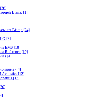
[76]
иторией Biamp
[1]
]
 комнат Biamp
[24]
]
HALO
[8]
ерии EMS
[18]
ии Reference
[10]
ии i
[4]
диоидные)
[4]
 Acoustics
[12]
удования
[13]
[20]
4]