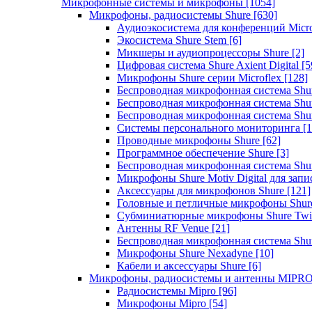
Микрофонные системы и микрофоны
[1054]
Микрофоны, радиосистемы Shure
[630]
Аудиоэкосистема для конференций Micro
Экосистема Shure Stem
[6]
Микшеры и аудиопроцессоры Shure
[2]
Цифровая система Shure Axient Digital
[5
Микрофоны Shure серии Microflex
[128]
Беспроводная микрофонная система Sh
Беспроводная микрофонная система Sh
Беспроводная микрофонная система Sh
Системы персонального мониторинга
[1
Проводные микрофоны Shure
[62]
Программное обеспечение Shure
[3]
Беспроводная микрофонная система Sh
Микрофоны Shure Motiv Digital для зап
Аксессуары для микрофонов Shure
[121]
Головные и петличные микрофоны Shur
Субминиатюрные микрофоны Shure Twi
Антенны RF Venue
[21]
Беспроводная микрофонная система S
Микрофоны Shure Nexadyne
[10]
Кабели и аксессуары Shure
[6]
Микрофоны, радиосистемы и антенны MIPR
Радиосистемы Mipro
[96]
Микрофоны Mipro
[54]