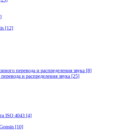
]
tis
[12]
онного перевода и распределения звука
[8]
 перевода и распределения звука
[25]
та ISO 4043
[4]
 Gonsin
[10]