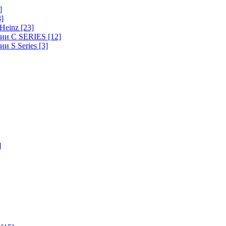
]
8]
-Heinz
[23]
ерии C SERIES
[12]
ии S Series
[3]
]