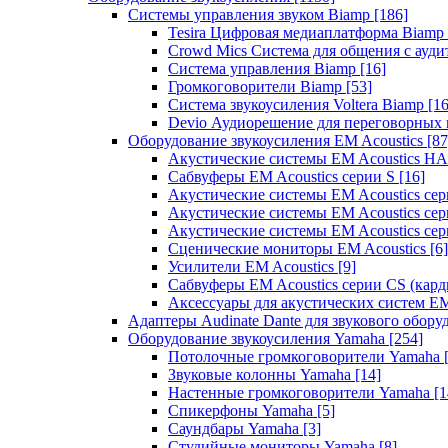
Системы управления звуком Biamp
[186]
Tesira Цифровая медиаплатформа Biamp
Crowd Mics Система для общения с ауд
Система управления Biamp
[16]
Громкоговорители Biamp
[53]
Система звукоусиления Voltera Biamp
[16
Devio Аудиорешение для переговорных
Оборудование звукоусиления EM Acoustics
[87
Акустические системы EM Acoustics 
Сабвуферы EM Acoustics серии S
[16]
Акустические системы EM Acoustics с
Акустические системы EM Acoustics сер
Акустические системы EM Acoustics сер
Сценические мониторы EM Acoustics
[6]
Усилители EM Acoustics
[9]
Сабвуферы EM Acoustics серии CS (кар
Аксессуары для акустических систем EM
Адаптеры Audinate Dante для звукового обор
Оборудование звукоусиления Yamaha
[254]
Потолочные громкоговорители Yamaha
Звуковые колонны Yamaha
[14]
Настенные громкоговорители Yamaha
[1
Спикерфоны Yamaha
[5]
Саундбары Yamaha
[3]
Студийные мониторы Yamaha
[8]