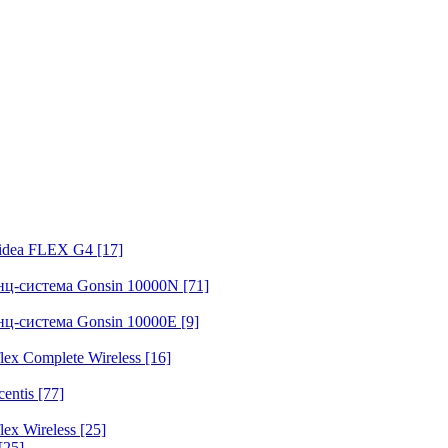
fidea FLEX G4
[17]
нц-система Gonsin 10000N
[71]
нц-система Gonsin 10000E
[9]
ex Complete Wireless
[16]
entis
[77]
ex Wireless
[25]
[25]