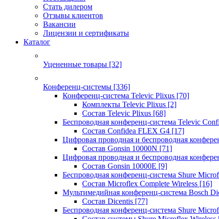
Стать дилером
Отзывы клиентов
Вакансии
Лицензии и сертификаты
Каталог
Уцененные товары
[32]
Конференц-системы
[336]
Конференц-система Televic Plixus
[70]
Комплекты Televic Plixus
[2]
Состав Televic Plixus
[68]
Беспроводная конференц-система Televic Con
Состав Confidea FLEX G4
[17]
Цифровая проводная и беспроводная конфере
Состав Gonsin 10000N
[71]
Цифровая проводная и беспроводная конфере
Состав Gonsin 10000E
[9]
Беспроводная конференц-система Shure Microfl
Состав Microflex Complete Wireless
[16]
Мультимедийная конференц-система Bosch Dic
Состав Dicentis
[77]
Беспроводная конференц-система Shure Microfl
Состав системы Shure Microflex Wireless