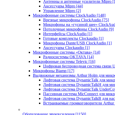
Антенны и антенные усилители Mipro
[
Аксессуары Mipro
[44]
Управление Mipro
[2]
Микрофонные системы ClockAudio
[148]
Врезные микрофоны ClockAudio
[75]
Микрофоны на «гусиной шее» ClockAu
Потолочные микрофоны ClockAudio
[9]
Интерфейсы ClockAudio
[1]
Готовые комплекты Clockaudio
[1]
Микрофоны Dante/USB ClockAudio
[1]
Аксессуары Clockaudio
[1]
Микрофонные системы «Октава»
[14]
Радиосистемы OKTAVA
[14]
Микрофонные системы Televic
[16]
Цифровая беспроводная система связи U
Микрофоны Biamp
[17]
Выдвижные механизмы Arthur Holm для микр
Лифтовая система DynamicTalk для ми
Лифтовая система DynamicTalkH для м
Лифтовая система DynamicTalk UnderCo
Пассивная система MicConnect для мик
Лифтовая система DynamicTalkB для на
Встраиваемые громкоговорители Arthu
Оборудование звукоусиления
[1150]