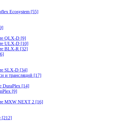
flex Ecosystem
[55]
9]
ure QLX-D
[9]
ure ULX-D
[10]
ure BLX-R
[32]
6]
ure SLX-D
[34]
иси и трансляций
[17]
e DuraPlex
[14]
nPlex
[9]
hure MXW NEXT 2
[16]
O
[212]