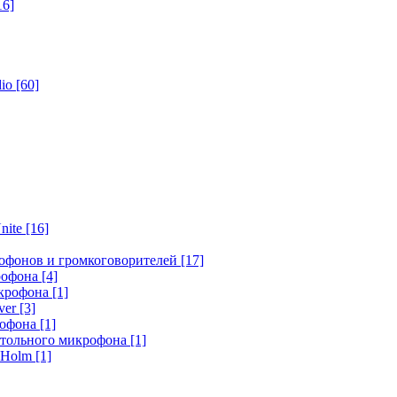
16]
dio
[60]
nite
[16]
офонов и громкоговорителей
[17]
крофона
[4]
икрофона
[1]
ver
[3]
рофона
[1]
стольного микрофона
[1]
r Holm
[1]