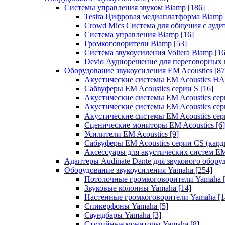
Системы управления звуком Biamp
[186]
Tesira Цифровая медиаплатформа Biamp
Crowd Mics Система для общения с ауд
Система управления Biamp
[16]
Громкоговорители Biamp
[53]
Система звукоусиления Voltera Biamp
[16
Devio Аудиорешение для переговорных
Оборудование звукоусиления EM Acoustics
[87
Акустические системы EM Acoustics 
Сабвуферы EM Acoustics серии S
[16]
Акустические системы EM Acoustics с
Акустические системы EM Acoustics сер
Акустические системы EM Acoustics сер
Сценические мониторы EM Acoustics
[6]
Усилители EM Acoustics
[9]
Сабвуферы EM Acoustics серии CS (кар
Аксессуары для акустических систем EM
Адаптеры Audinate Dante для звукового обор
Оборудование звукоусиления Yamaha
[254]
Потолочные громкоговорители Yamaha
Звуковые колонны Yamaha
[14]
Настенные громкоговорители Yamaha
[1
Спикерфоны Yamaha
[5]
Саундбары Yamaha
[3]
Студийные мониторы Yamaha
[8]