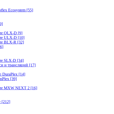
flex Ecosystem
[55]
9]
ure QLX-D
[9]
ure ULX-D
[10]
ure BLX-R
[32]
6]
ure SLX-D
[34]
иси и трансляций
[17]
e DuraPlex
[14]
nPlex
[39]
hure MXW NEXT 2
[16]
O
[212]