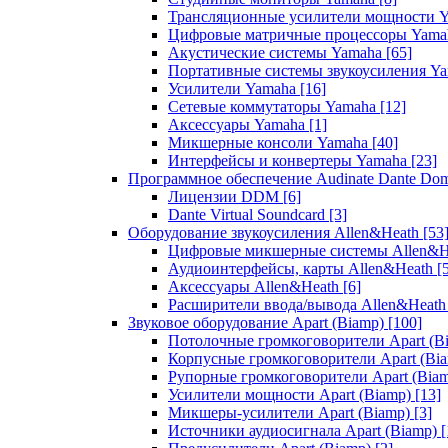
Трансляционные усилители мощности 
Цифровые матричные процессоры Yam
Акустические системы Yamaha
[65]
Портативные системы звукоусиления Y
Усилители Yamaha
[16]
Сетевые коммутаторы Yamaha
[12]
Аксессуары Yamaha
[1]
Микшерные консоли Yamaha
[40]
Интерфейсы и конвертеры Yamaha
[23]
Программное обеспечение Audinate Dante Do
Лицензии DDM
[6]
Dante Virtual Soundcard
[3]
Оборудование звукоусиления Allen&Heath
[53
Цифровые микшерные системы Allen&
Аудиоинтерфейсы, карты Allen&Heath
[
Аксессуары Allen&Heath
[6]
Расширители ввода/вывода Allen&Heat
Звуковое оборудование Apart (Biamp)
[100]
Потолочные громкоговорители Apart (B
Корпусные громкоговорители Apart (Bi
Рупорные громкоговорители Apart (Bia
Усилители мощности Apart (Biamp)
[13]
Микшеры-усилители Apart (Biamp)
[3]
Источники аудиосигнала Apart (Biamp)
[