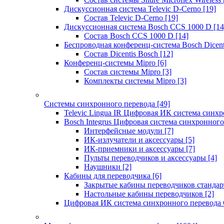
Дискуссионная система Televic D-Cerno
[19]
Состав Televic D-Cerno
[19]
Дискуссионная система Bosch CCS 1000 D
[14
Состав Bosch CCS 1000 D
[14]
Беспроводная конференц-система Bosch Dicen
Состав Dicentis Bosch
[12]
Конференц-системы Mipro
[6]
Состав системы Mipro
[3]
Комплекты системы Mipro
[3]
Системы синхронного перевода
[49]
Televic Lingua IR Цифровая ИК система синхр
Bosch Integrus Цифровая система синхронного
Интерфейсные модули
[7]
ИК-излучатели и аксессуары
[5]
ИК-приемники и аксессуары
[7]
Пульты переводчиков и аксессуары
[4]
Наушники
[2]
Кабины для переводчика
[6]
Закрытые кабины переводчиков стандар
Настольные кабины переводчиков
[2]
Цифровая ИК система синхронного перевода