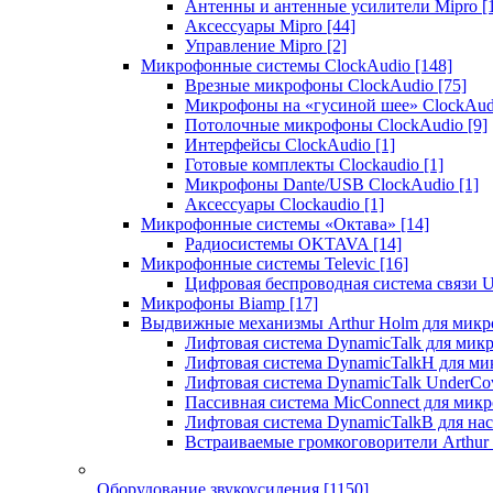
Антенны и антенные усилители Mipro
[
Аксессуары Mipro
[44]
Управление Mipro
[2]
Микрофонные системы ClockAudio
[148]
Врезные микрофоны ClockAudio
[75]
Микрофоны на «гусиной шее» ClockAu
Потолочные микрофоны ClockAudio
[9]
Интерфейсы ClockAudio
[1]
Готовые комплекты Clockaudio
[1]
Микрофоны Dante/USB ClockAudio
[1]
Аксессуары Clockaudio
[1]
Микрофонные системы «Октава»
[14]
Радиосистемы OKTAVA
[14]
Микрофонные системы Televic
[16]
Цифровая беспроводная система связи U
Микрофоны Biamp
[17]
Выдвижные механизмы Arthur Holm для микр
Лифтовая система DynamicTalk для ми
Лифтовая система DynamicTalkH для м
Лифтовая система DynamicTalk UnderCo
Пассивная система MicConnect для мик
Лифтовая система DynamicTalkB для на
Встраиваемые громкоговорители Arthu
Оборудование звукоусиления
[1150]