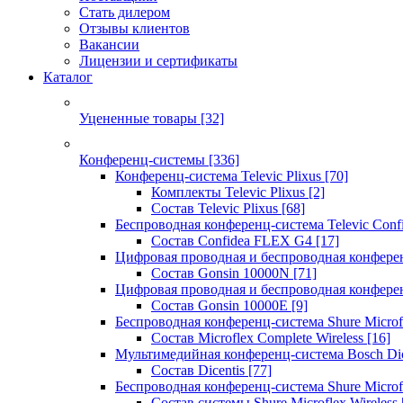
Стать дилером
Отзывы клиентов
Вакансии
Лицензии и сертификаты
Каталог
Уцененные товары
[32]
Конференц-системы
[336]
Конференц-система Televic Plixus
[70]
Комплекты Televic Plixus
[2]
Состав Televic Plixus
[68]
Беспроводная конференц-система Televic Con
Состав Confidea FLEX G4
[17]
Цифровая проводная и беспроводная конфере
Состав Gonsin 10000N
[71]
Цифровая проводная и беспроводная конфере
Состав Gonsin 10000E
[9]
Беспроводная конференц-система Shure Microfl
Состав Microflex Complete Wireless
[16]
Мультимедийная конференц-система Bosch Dic
Состав Dicentis
[77]
Беспроводная конференц-система Shure Microfl
Состав системы Shure Microflex Wireless