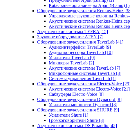
Предусилители Apart (Biamp)
[2]
Кабельные органайзеры Apart (Biamp)
[5
Оборудование звукоусиления Renkus-Heinz
[3
Управляемые звуковые колонны Renkus
Акустические системы Renkus-Heinz с
Акустические системы Renkus-Heinz сер
Акустические системы TEFRA
[15]
Звуковое оборудование ATEN
[7]
Оборудование звукоусиления TaverLab
[41]
Аудиоинтерфейсы TaverLab
[9]
Аудиопроцессоры TaverLab
[10]
Усилители TaverLab
[9]
Микшеры TaverLab
[2]
Акустические системы TaverLab
[7]
Микрофонные системы TaverLab
[3]
Системы управления TaverLab
[1]
Оборудование звукоусиления Electro-Voice
[29
Акустические системы Electro-Voice
[21]
Сабвуферы Electro-Voice
[8]
Оборудование звукоусиления Dynacord
[8]
Усилители мощности Dynacord
[8]
Оборудование звукоусиления SHURE
[9]
Усилители Shure
[1]
Громкоговорители Shure
[8]
Акустические системы DS Proaudio
[42]