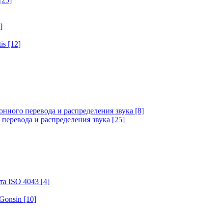
]
tis
[12]
онного перевода и распределения звука
[8]
 перевода и распределения звука
[25]
та ISO 4043
[4]
 Gonsin
[10]