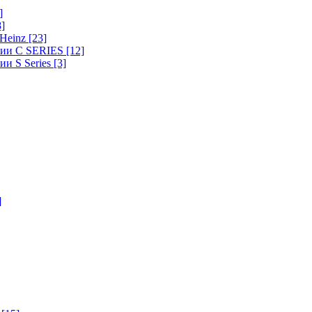
]
8]
-Heinz
[23]
ерии C SERIES
[12]
ии S Series
[3]
]