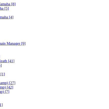
Yamaha
[8]
aha
[5]
amaha
[4]
main Manager
[9]
]
Heath
[41]
5]
h
[1]
iamp)
[27]
amp)
[42]
mp)
[7]
1]