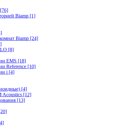
[76]
иторией Biamp
[1]
]
 комнат Biamp
[24]
]
HALO
[8]
ерии EMS
[18]
ии Reference
[10]
ии i
[4]
диоидные)
[4]
 Acoustics
[12]
удования
[13]
[20]
4]