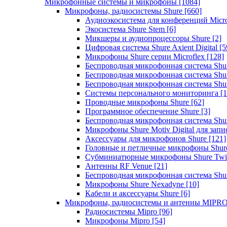
Микрофонные системы и микрофоны
[1084]
Микрофоны, радиосистемы Shure
[660]
Аудиоэкосистема для конференций Micro
Экосистема Shure Stem
[6]
Микшеры и аудиопроцессоры Shure
[2]
Цифровая система Shure Axient Digital
[5
Микрофоны Shure серии Microflex
[128]
Беспроводная микрофонная система Sh
Беспроводная микрофонная система Sh
Беспроводная микрофонная система Sh
Системы персонального мониторинга
[1
Проводные микрофоны Shure
[62]
Программное обеспечение Shure
[3]
Беспроводная микрофонная система Sh
Микрофоны Shure Motiv Digital для зап
Аксессуары для микрофонов Shure
[121]
Головные и петличные микрофоны Shur
Субминиатюрные микрофоны Shure Twi
Антенны RF Venue
[21]
Беспроводная микрофонная система S
Микрофоны Shure Nexadyne
[10]
Кабели и аксессуары Shure
[6]
Микрофоны, радиосистемы и антенны MIPR
Радиосистемы Mipro
[96]
Микрофоны Mipro
[54]