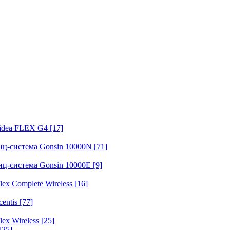
fidea FLEX G4
[17]
нц-система Gonsin 10000N
[71]
нц-система Gonsin 10000E
[9]
ex Complete Wireless
[16]
entis
[77]
ex Wireless
[25]
[25]