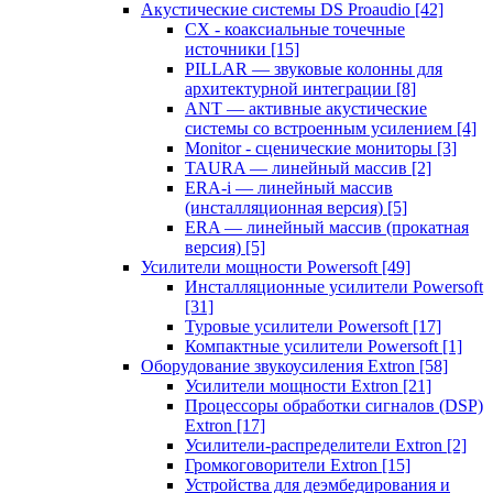
Акустические системы DS Proaudio
[42]
CX - коаксиальные точечные
источники
[15]
PILLAR — звуковые колонны для
архитектурной интеграции
[8]
ANT — активные акустические
системы со встроенным усилением
[4]
Monitor - сценические мониторы
[3]
TAURA — линейный массив
[2]
ERA-i — линейный массив
(инсталляционная версия)
[5]
ERA — линейный массив (прокатная
версия)
[5]
Усилители мощности Powersoft
[49]
Инсталляционные усилители Powersoft
[31]
Туровые усилители Powersoft
[17]
Компактные усилители Powersoft
[1]
Оборудование звукоусиления Extron
[58]
Усилители мощности Extron
[21]
Процессоры обработки сигналов (DSP)
Extron
[17]
Усилители-распределители Extron
[2]
Громкоговорители Extron
[15]
Устройства для деэмбедирования и