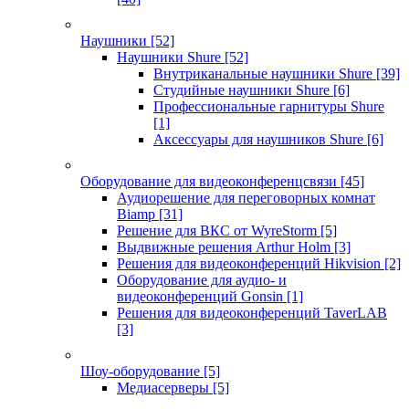
Наушники
[52]
Наушники Shure
[52]
Внутриканальные наушники Shure
[39]
Студийные наушники Shure
[6]
Профессиональные гарнитуры Shure
[1]
Аксессуары для наушников Shure
[6]
Оборудование для видеоконференцсвязи
[45]
Аудиорешение для переговорных комнат
Biamp
[31]
Решение для ВКС от WyreStorm
[5]
Выдвижные решения Arthur Holm
[3]
Решения для видеоконференций Hikvision
[2]
Оборудование для аудио- и
видеоконференций Gonsin
[1]
Решения для видеоконференций TaverLAB
[3]
Шоу-оборудование
[5]
Медиасерверы
[5]