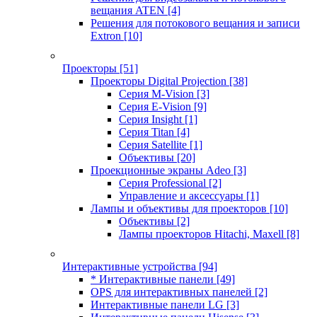
вещания ATEN
[4]
Решения для потокового вещания и записи
Extron
[10]
Проекторы
[51]
Проекторы Digital Projection
[38]
Серия M-Vision
[3]
Серия E-Vision
[9]
Серия Insight
[1]
Серия Titan
[4]
Серия Satellite
[1]
Объективы
[20]
Проекционные экраны Adeo
[3]
Серия Professional
[2]
Управление и аксессуары
[1]
Лампы и объективы для проекторов
[10]
Объективы
[2]
Лампы проекторов Hitachi, Maxell
[8]
Интерактивные устройства
[94]
* Интерактивные панели
[49]
OPS для интерактивных панелей
[2]
Интерактивные панели LG
[3]