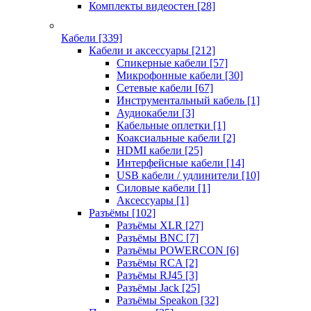
Комплекты видеостен
[28]
Кабели
[339]
Кабели и аксессуары
[212]
Спикерные кабели
[57]
Микрофонные кабели
[30]
Сетевые кабели
[67]
Инструментальный кабель
[1]
Аудиокабели
[3]
Кабельные оплетки
[1]
Коаксиальные кабели
[2]
HDMI кабели
[25]
Интерфейсные кабели
[14]
USB кабели / удлинители
[10]
Силовые кабели
[1]
Аксессуары
[1]
Разъёмы
[102]
Разъёмы XLR
[27]
Разъёмы BNC
[7]
Разъёмы POWERCON
[6]
Разъёмы RCA
[2]
Разъёмы RJ45
[3]
Разъёмы Jack
[25]
Разъёмы Speakon
[32]