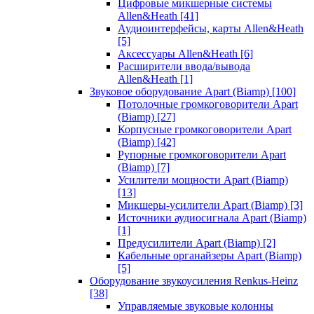
Цифровые микшерные системы
Allen&Heath
[41]
Аудиоинтерфейсы, карты Allen&Heath
[5]
Аксессуары Allen&Heath
[6]
Расширители ввода/вывода
Allen&Heath
[1]
Звуковое оборудование Apart (Biamp)
[100]
Потолочные громкоговорители Apart
(Biamp)
[27]
Корпусные громкоговорители Apart
(Biamp)
[42]
Рупорные громкоговорители Apart
(Biamp)
[7]
Усилители мощности Apart (Biamp)
[13]
Микшеры-усилители Apart (Biamp)
[3]
Источники аудиосигнала Apart (Biamp)
[1]
Предусилители Apart (Biamp)
[2]
Кабельные органайзеры Apart (Biamp)
[5]
Оборудование звукоусиления Renkus-Heinz
[38]
Управляемые звуковые колонны