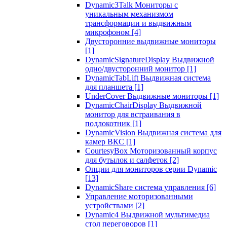
Dynamic3Talk Мониторы с
уникальным механизмом
трансформации и выдвижным
микрофоном
[4]
Двусторонние выдвижные мониторы
[1]
DynamicSignatureDisplay Выдвижной
одно/двусторонний монитор
[1]
DynamicTabLift Выдвижная система
для планшета
[1]
UnderCover Выдвижные мониторы
[1]
DynamicChairDisplay Выдвижной
монитор для встраивания в
подлокотник
[1]
DynamicVision Выдвижная система для
камер ВКС
[1]
CourtesyBox Моторизованный корпус
для бутылок и салфеток
[2]
Опции для мониторов серии Dynamic
[13]
DynamicShare система управления
[6]
Управление моторизованными
устройствами
[2]
Dynamic4 Выдвижной мультимедиа
стол переговоров
[1]