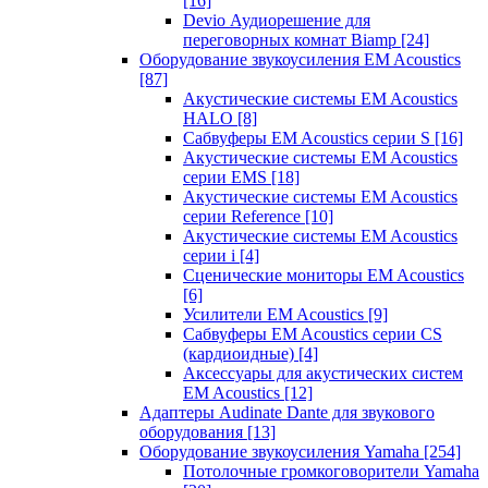
[16]
Devio Аудиорешение для
переговорных комнат Biamp
[24]
Оборудование звукоусиления EM Acoustics
[87]
Акустические системы EM Acoustics
HALO
[8]
Сабвуферы EM Acoustics серии S
[16]
Акустические системы EM Acoustics
серии EMS
[18]
Акустические системы EM Acoustics
серии Reference
[10]
Акустические системы EM Acoustics
серии i
[4]
Сценические мониторы EM Acoustics
[6]
Усилители EM Acoustics
[9]
Сабвуферы EM Acoustics серии CS
(кардиоидные)
[4]
Аксессуары для акустических систем
EM Acoustics
[12]
Адаптеры Audinate Dante для звукового
оборудования
[13]
Оборудование звукоусиления Yamaha
[254]
Потолочные громкоговорители Yamaha