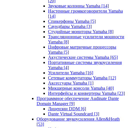
[20]
Звуковые колонны Yamaha
[14]
Настенные громкоговорители Yamaha
[14]
Спикерфоны Yamaha
[5]
Саундбары Yamaha
[3]
Студийные мониторы Yamaha
[8]
Трансляционные усилители мощности
Yamaha
[8]
Цифровые матричные процессоры
Yamaha
[5]
Акустические системы Yamaha
[65]
Портативные системы звукоусиления
Yamaha
[4]
Усилители Yamaha
[16]
Сетевые коммутаторы Yamaha
[12]
Аксессуары Yamaha
[1]
Микшерные консоли Yamaha
[40]
Интерфейсы и конвертеры Yamaha
[23]
Программное обеспечение Audinate Dante
Domain Manager
[9]
Лицензии DDM
[6]
Dante Virtual Soundcard
[3]
Оборудование звукоусиления Allen&Heath
[53]