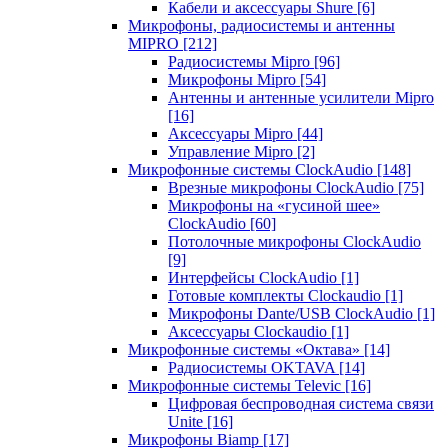
Кабели и аксессуары Shure
[6]
Микрофоны, радиосистемы и антенны
MIPRO
[212]
Радиосистемы Mipro
[96]
Микрофоны Mipro
[54]
Антенны и антенные усилители Mipro
[16]
Аксессуары Mipro
[44]
Управление Mipro
[2]
Микрофонные системы ClockAudio
[148]
Врезные микрофоны ClockAudio
[75]
Микрофоны на «гусиной шее»
ClockAudio
[60]
Потолочные микрофоны ClockAudio
[9]
Интерфейсы ClockAudio
[1]
Готовые комплекты Clockaudio
[1]
Микрофоны Dante/USB ClockAudio
[1]
Аксессуары Clockaudio
[1]
Микрофонные системы «Октава»
[14]
Радиосистемы OKTAVA
[14]
Микрофонные системы Televic
[16]
Цифровая беспроводная система связи
Unite
[16]
Микрофоны Biamp
[17]