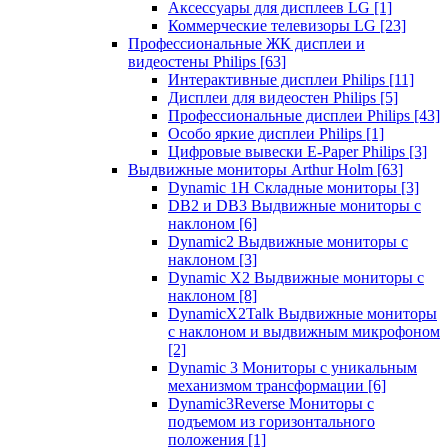
Аксессуары для дисплеев LG
[1]
Коммерческие телевизоры LG
[23]
Профессиональные ЖК дисплеи и
видеостены Philips
[63]
Интерактивные дисплеи Philips
[11]
Дисплеи для видеостен Philips
[5]
Профессиональные дисплеи Philips
[43]
Особо яркие дисплеи Philips
[1]
Цифровые вывески E-Paper Philips
[3]
Выдвижные мониторы Arthur Holm
[63]
Dynamic 1Н Складные мониторы
[3]
DB2 и DB3 Выдвижные мониторы с
наклоном
[6]
Dynamic2 Выдвижные мониторы с
наклоном
[3]
Dynamic X2 Выдвижные мониторы с
наклоном
[8]
DynamicX2Talk Выдвижные мониторы
с наклоном и выдвижным микрофоном
[2]
Dynamic 3 Мониторы с уникальным
механизмом трансформации
[6]
Dynamic3Reverse Мониторы с
подъемом из горизонтального
положения
[1]