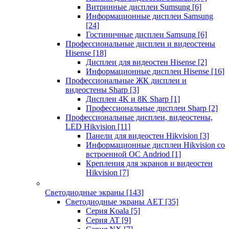
Витринные дисплеи Sumsung
[6]
Информационные дисплеи Samsung
[24]
Гостиничные дисплеи Samsung
[6]
Профессиональные дисплеи и видеостены
Hisense
[18]
Дисплеи для видеостен Hisense
[2]
Информационные дисплеи Hisense
[16]
Профессиональные ЖК дисплеи и
видеостены Sharp
[3]
Дисплеи 4K и 8K Sharp
[1]
Профессиональные дисплеи Sharp
[2]
Профессиональные дисплеи, видеостены,
LED Hikvision
[11]
Панели для видеостен Hikvision
[3]
Информационные дисплеи Hikvision со
встроенной ОС Andriod
[1]
Крепления для экранов и видеостен
Hikvision
[7]
Светодиодные экраны
[143]
Светодиодные экраны AET
[35]
Cерия Koala
[5]
Серия AT
[9]