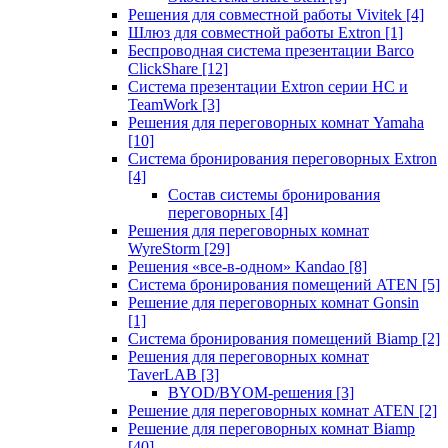
Решения для совместной работы Vivitek
[4]
Шлюз для совместной работы Extron
[1]
Беспроводная система презентации Barco
ClickShare
[12]
Система презентации Extron серии HC и
TeamWork
[3]
Решения для переговорных комнат Yamaha
[10]
Система бронирования переговорных Extron
[4]
Состав системы бронирования
переговорных
[4]
Решения для переговорных комнат
WyreStorm
[29]
Решения «все-в-одном» Kandao
[8]
Система бронирования помещений ATEN
[5]
Решение для переговорных комнат Gonsin
[1]
Система бронирования помещений Biamp
[2]
Решения для переговорных комнат
TaverLAB
[3]
BYOD/BYOM-решения
[3]
Решение для переговорных комнат ATEN
[2]
Решение для переговорных комнат Biamp
[40]