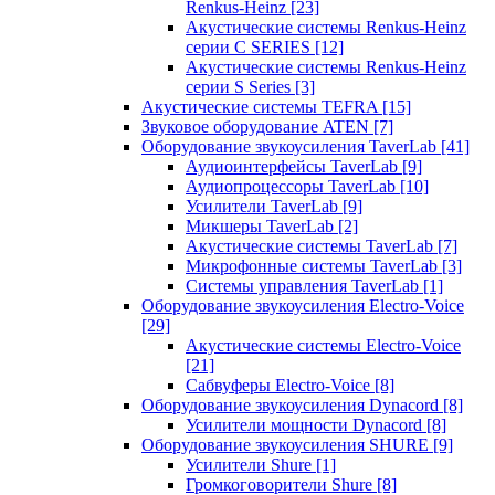
Renkus-Heinz
[23]
Акустические системы Renkus-Heinz
серии C SERIES
[12]
Акустические системы Renkus-Heinz
серии S Series
[3]
Акустические системы TEFRA
[15]
Звуковое оборудование ATEN
[7]
Оборудование звукоусиления TaverLab
[41]
Аудиоинтерфейсы TaverLab
[9]
Аудиопроцессоры TaverLab
[10]
Усилители TaverLab
[9]
Микшеры TaverLab
[2]
Акустические системы TaverLab
[7]
Микрофонные системы TaverLab
[3]
Системы управления TaverLab
[1]
Оборудование звукоусиления Electro-Voice
[29]
Акустические системы Electro-Voice
[21]
Сабвуферы Electro-Voice
[8]
Оборудование звукоусиления Dynacord
[8]
Усилители мощности Dynacord
[8]
Оборудование звукоусиления SHURE
[9]
Усилители Shure
[1]
Громкоговорители Shure
[8]