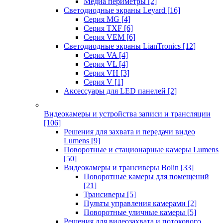
Медиа периметры
[2]
Светодиодные экраны Leyard
[16]
Серия MG
[4]
Серия TXF
[6]
Серия VEM
[6]
Светодиодные экраны LianTronics
[12]
Серия VA
[4]
Серия VL
[4]
Серия VH
[3]
Серия V
[1]
Аксессуары для LED панелей
[2]
Видеокамеры и устройства записи и трансляции
[106]
Решения для захвата и передачи видео
Lumens
[9]
Поворотные и стационарные камеры Lumens
[50]
Видеокамеры и трансиверы Bolin
[33]
Поворотные камеры для помещений
[21]
Трансиверы
[5]
Пульты управления камерами
[2]
Поворотные уличные камеры
[5]
Решения для видеозахвата и потокового