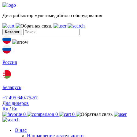
Дистрибьютор мультимедийного оборудования
Каталог
Россия
Беларусь
+7 495 640-75-57
Для дилеров
Ru
/
En
0
0
0
О нас
Направление деятельности