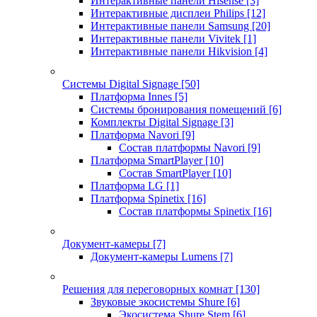
Интерактивные панели Hisense
[3]
Интерактивные дисплеи Philips
[12]
Интерактивные панели Samsung
[20]
Интерактивные панели Vivitek
[1]
Интерактивные панели Hikvision
[4]
Системы Digital Signage
[50]
Платформа Innes
[5]
Системы бронирования помещений
[6]
Комплекты Digital Signage
[3]
Платформа Navori
[9]
Состав платформы Navori
[9]
Платформа SmartPlayer
[10]
Состав SmartPlayer
[10]
Платформа LG
[1]
Платформа Spinetix
[16]
Состав платформы Spinetix
[16]
Документ-камеры
[7]
Документ-камеры Lumens
[7]
Решения для переговорных комнат
[130]
Звуковые экосистемы Shure
[6]
Экосистема Shure Stem
[6]