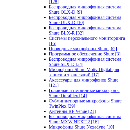
[128]
Беспроводная микрофонная система
Shure QLX-D
[9]
Беспроводная микрофонная система
Shure ULX-D
[10]
Беспроводная микрофонная система
Shure BLX-R
[32]
Системы персонального мониторинга
[16]
Проводные микрофоны Shure
[62]
Программное обеспечение Shure
[3]
Беспроводная микрофонная система
Shure SLX-D
[34]
Микрофоны Shure Motiv Digital для
записи и трансляций
[17]
Аксессуары для микрофонов Shure
[121]
Головные и петличные микрофоны
Shure DuraPlex
[14]
Субминиатюрные микрофоны Shure
TwinPlex
[39]
Антенны RF Venue
[21]
Беспроводная микрофонная система
Shure MXW NEXT 2
[16]
Микрофоны Shure Nexadyne
[10]