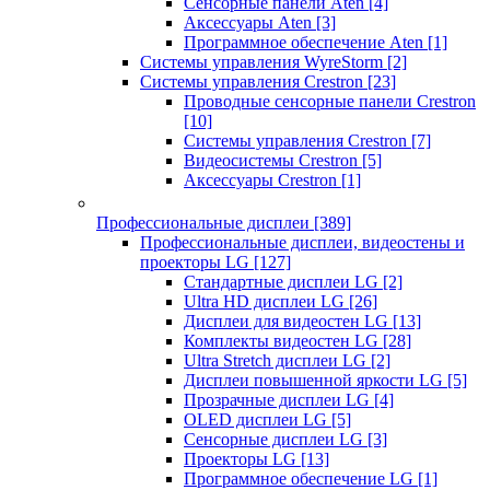
Сенсорные панели Aten
[4]
Аксессуары Aten
[3]
Программное обеспечение Aten
[1]
Системы управления WyreStorm
[2]
Системы управления Crestron
[23]
Проводные сенсорные панели Crestron
[10]
Системы управления Crestron
[7]
Видеосистемы Crestron
[5]
Аксессуары Crestron
[1]
Профессиональные дисплеи
[389]
Профессиональные дисплеи, видеостены и
проекторы LG
[127]
Стандартные дисплеи LG
[2]
Ultra HD дисплеи LG
[26]
Дисплеи для видеостен LG
[13]
Комплекты видеостен LG
[28]
Ultra Stretch дисплеи LG
[2]
Дисплеи повышенной яркости LG
[5]
Прозрачные дисплеи LG
[4]
OLED дисплеи LG
[5]
Сенсорные дисплеи LG
[3]
Проекторы LG
[13]
Программное обеспечение LG
[1]