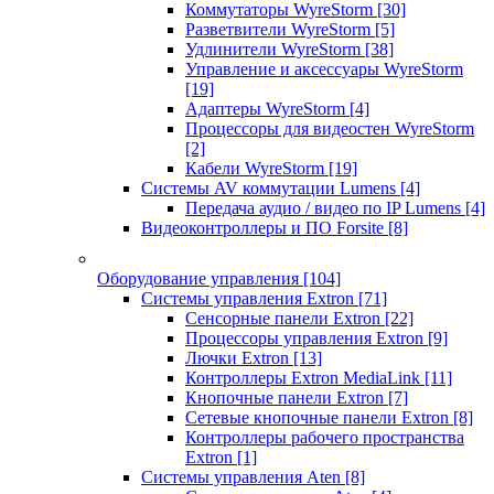
Коммутаторы WyreStorm
[30]
Разветвители WyreStorm
[5]
Удлинители WyreStorm
[38]
Управление и аксессуары WyreStorm
[19]
Адаптеры WyreStorm
[4]
Процессоры для видеостен WyreStorm
[2]
Кабели WyreStorm
[19]
Системы AV коммутации Lumens
[4]
Передача аудио / видео по IP Lumens
[4]
Видеоконтроллеры и ПО Forsite
[8]
Оборудование управления
[104]
Системы управления Extron
[71]
Сенсорные панели Extron
[22]
Процессоры управления Extron
[9]
Лючки Extron
[13]
Контроллеры Extron MediaLink
[11]
Кнопочные панели Extron
[7]
Сетевые кнопочные панели Extron
[8]
Контроллеры рабочего пространства
Extron
[1]
Системы управления Aten
[8]