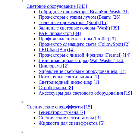
Световое оборудование
[243]
Гибридные прожекторы BeamSpotWash
[31]
Прожекторы с узким лучом (Beam)
[26]
Точечные прожекторы (Spot)
[15]
Заливные световые головы (Wash)
[39]
PAR-прожектор
[34]
Профильные прожекторы (Profile)
[9]
Прожектор следящего света (FollowSpot)
[2]
LED-бар (Bar)
[4]
Прожекторы с линзой Френеля (Fresnel)
[14]
Линейные прожекторы (Wall Washer)
[24]
Циклорама
[2]
Управление световым оборудованием
[14]
Потолочные светильники
[1]
Светодиодный диско-шар
[1]
Стробоскопы
[8]
Аксессуары для светового оборудования
[19]
Сценические спецэффекты
[15]
Генераторы тумана
[7]
Сценические вентиляторы
[3]
Жидкости для спецэффектов
[5]