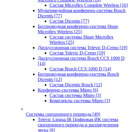
Состав Microflex Complete Wireless
[16]
Мультимедийная конференц-система Bosch
Dicentis
[77]
Состав Dicentis
[77]
Беспроводная конференц-система Shure
Microflex Wireless
[25]
Состав системы Shure Microflex
Wireless
[25]
Дискуссионная система Televic D-Cerno
[19]
Состав Televic D-Cerno
[19]
Дискуссионная система Bosch CCS 1000 D
[14]
Состав Bosch CCS 1000 D
[14]
Беспроводная конференц-система Bosch
Dicentis
[12]
Состав Dicentis Bosch
[12]
Конференц-системы Mipro
[6]
Состав системы Mipro
[3]
Комплекты системы Mipro
[3]
Системы синхронного перевода
[49]
Televic Lingua IR Цифровая ИК система
синхронного перевода и распределения
звука
[8]