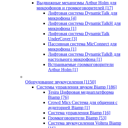
Выдвижные механизмы Arthur Holm для
микрофонов и громкоговорителей
[17]
Лифтовая система DynamicTalk для
микрофона
[4]
Лифтовая система DynamicTalkH для
микрофона
[1]
Лифтовая система DynamicTalk
UnderCover
[3]
Пассивная система MicConnect для
микрофона
[1]
Лифтовая система DynamicTalkB для
настольного микрофона
[1]
Встраиваемые громкоговорители
Arthur Holm
[1]
Оборудование звукоусиления
[1150]
Системы управления звуком Biamp
[186]
Tesira Цифровая медиаплатформа
Biamp
[76]
Crowd Mics Система для общения с
аудиторией Biamp
[1]
Система управления Biamp
[16]
Громкоговорители Biamp
[53]
Система звукоусиления Voltera Biamp