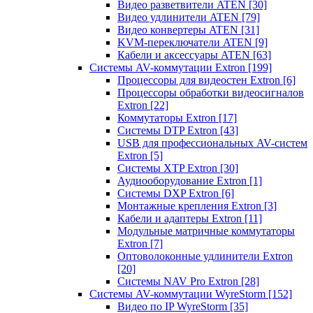
Видео разветвители ATEN
[30]
Видео удлинители ATEN
[79]
Видео конвертеры ATEN
[31]
KVM-переключатели ATEN
[9]
Кабели и аксессуары ATEN
[63]
Системы AV-коммутации Extron
[199]
Процессоры для видеостен Extron
[6]
Процессоры обработки видеосигналов
Extron
[22]
Коммутаторы Extron
[17]
Системы DTP Extron
[43]
USB для профессиональных AV-систем
Extron
[5]
Системы XTP Extron
[30]
Аудиооборудование Extron
[1]
Системы DXP Extron
[6]
Монтажные крепления Extron
[3]
Кабели и адаптеры Extron
[11]
Модульные матричные коммутаторы
Extron
[7]
Оптоволоконные удлинители Extron
[20]
Системы NAV Pro Extron
[28]
Системы AV-коммутации WyreStorm
[152]
Видео по IP WyreStorm
[35]