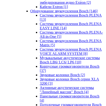
эмбедирования аудио Extron
[2]
Кабели Extron
[1]
Оборудование звукоусиления Bosch
[146]
Система звукоусиления Bosch PLENA
[13]
Система звукоусиления Bosch PLENA
EASY LINE
[14]
Система звукоусиления Bosch PLENA-
All-in-One
[5]
Система звукоусиления Bosch PLENA
Matrix
[5]
Система звукоусиления Bosch PLENA
VOICE ALARM SYSTEM
[8]
Музыкальные акустические системы
Bosch LB6/ LC6/ LP6
[10]
Корпусные громкоговорители Bosch
[37]
Звуковые колонки Bosch
[2]
Звуковые колонки Bosch серии XLA
3200
[3]
Активные акустические системы
"Линейный массив" Bosch
[4]
Панельные громкоговорители Bosch
[4]
Потолочные громкоговорители Bosch