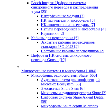
Bosch Integrus Цифровая система
синхронного перевода и распределения
звука
[25]
Интерфейсные модули
[7]
ИК-излучатели и аксессуары
[5]
ИК-приемники и аксессуары
[7]
Пульты переводчиков и аксессуары
[4]
Наушники
[2]
Кабины для переводчика
[6]
Закрытые кабины переводчиков
стандарта ISO 4043
[4]
Настольные кабины переводчиков
[2]
Цифровая ИК система синхронного
перевода Gonsin
[10]
Микрофонные системы и микрофоны
[1084]
Микрофоны, радиосистемы Shure
[660]
Аудиоэкосистема для конференций
Microflex Ecosystem
[55]
Экосистема Shure Stem
[6]
Микшеры и аудиопроцессоры Shure
[2]
Цифровая система Shure Axient Digital
[59]
Микрофоны Shure серии Microflex