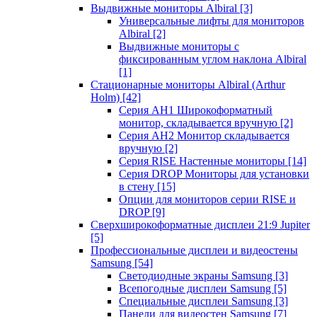
Выдвижные мониторы Albiral
[3]
Универсальные лифты для мониторов
Albiral
[2]
Выдвижные мониторы с
фиксированным углом наклона Albiral
[1]
Стационарные мониторы Albiral (Arthur
Holm)
[42]
Серия AH1 Широкоформатный
монитор, складывается вручную
[2]
Серия AH2 Монитор складывается
вручную
[2]
Серия RISE Настенные мониторы
[14]
Серия DROP Мониторы для установки
в стену
[15]
Опции для мониторов серии RISE и
DROP
[9]
Сверхширокоформатные дисплеи 21:9 Jupiter
[5]
Профессиональные дисплеи и видеостены
Samsung
[54]
Светодиодные экраны Samsung
[3]
Всепогодные дисплеи Samsung
[5]
Специальные дисплеи Samsung
[3]
Панели для видеостен Samsung
[7]