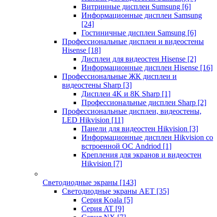
Витринные дисплеи Sumsung
[6]
Информационные дисплеи Samsung
[24]
Гостиничные дисплеи Samsung
[6]
Профессиональные дисплеи и видеостены
Hisense
[18]
Дисплеи для видеостен Hisense
[2]
Информационные дисплеи Hisense
[16]
Профессиональные ЖК дисплеи и
видеостены Sharp
[3]
Дисплеи 4K и 8K Sharp
[1]
Профессиональные дисплеи Sharp
[2]
Профессиональные дисплеи, видеостены,
LED Hikvision
[11]
Панели для видеостен Hikvision
[3]
Информационные дисплеи Hikvision со
встроенной ОС Andriod
[1]
Крепления для экранов и видеостен
Hikvision
[7]
Светодиодные экраны
[143]
Светодиодные экраны AET
[35]
Cерия Koala
[5]
Серия AT
[9]