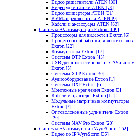
Видео разветвители ATEN
[30]
Видео удлинители ATEN
[79]
Видео конвертеры ATEN
[31]
KVM-переключатели ATEN
[9]
Кабели и аксессуары ATEN
[63]
Системы AV-коммутации Extron
[199]
Процессоры для видеостен Extron
[6]
Процессоры обработки видеосигналов
Extron
[22]
Коммутаторы Extron
[17]
Системы DTP Extron
[43]
USB для профессиональных AV-систем
Extron
[5]
Системы XTP Extron
[30]
Аудиооборудование Extron
[1]
Системы DXP Extron
[6]
Монтажные крепления Extron
[3]
Кабели и адаптеры Extron
[11]
Модульные матричные коммутаторы
Extron
[7]
Оптоволоконные удлинители Extron
[20]
Системы NAV Pro Extron
[28]
Системы AV-коммутации WyreStorm
[152]
Видео по IP WyreStorm
[35]