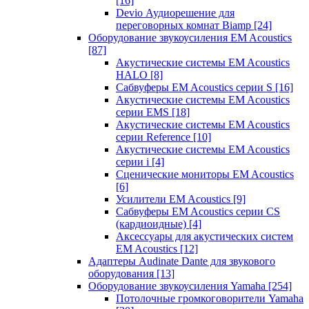
[16]
Devio Аудиорешение для
переговорных комнат Biamp
[24]
Оборудование звукоусиления EM Acoustics
[87]
Акустические системы EM Acoustics
HALO
[8]
Сабвуферы EM Acoustics серии S
[16]
Акустические системы EM Acoustics
серии EMS
[18]
Акустические системы EM Acoustics
серии Reference
[10]
Акустические системы EM Acoustics
серии i
[4]
Сценические мониторы EM Acoustics
[6]
Усилители EM Acoustics
[9]
Сабвуферы EM Acoustics серии CS
(кардиоидные)
[4]
Аксессуары для акустических систем
EM Acoustics
[12]
Адаптеры Audinate Dante для звукового
оборудования
[13]
Оборудование звукоусиления Yamaha
[254]
Потолочные громкоговорители Yamaha