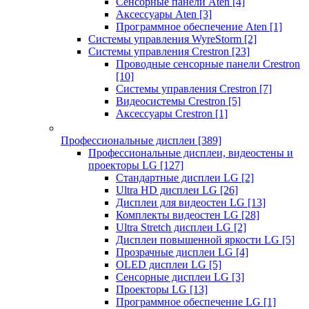
Сенсорные панели Aten
[4]
Аксессуары Aten
[3]
Программное обеспечение Aten
[1]
Системы управления WyreStorm
[2]
Системы управления Crestron
[23]
Проводные сенсорные панели Crestron
[10]
Системы управления Crestron
[7]
Видеосистемы Crestron
[5]
Аксессуары Crestron
[1]
Профессиональные дисплеи
[389]
Профессиональные дисплеи, видеостены и
проекторы LG
[127]
Стандартные дисплеи LG
[2]
Ultra HD дисплеи LG
[26]
Дисплеи для видеостен LG
[13]
Комплекты видеостен LG
[28]
Ultra Stretch дисплеи LG
[2]
Дисплеи повышенной яркости LG
[5]
Прозрачные дисплеи LG
[4]
OLED дисплеи LG
[5]
Сенсорные дисплеи LG
[3]
Проекторы LG
[13]
Программное обеспечение LG
[1]