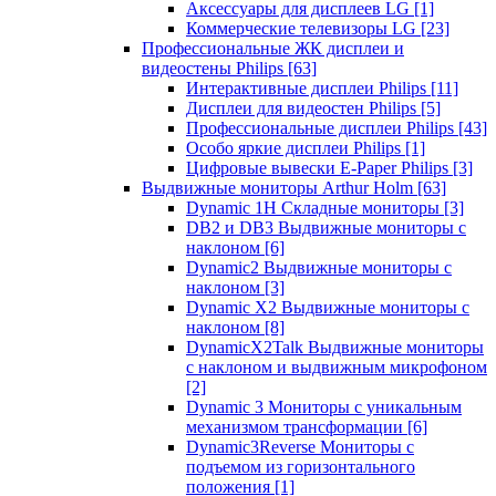
Аксессуары для дисплеев LG
[1]
Коммерческие телевизоры LG
[23]
Профессиональные ЖК дисплеи и
видеостены Philips
[63]
Интерактивные дисплеи Philips
[11]
Дисплеи для видеостен Philips
[5]
Профессиональные дисплеи Philips
[43]
Особо яркие дисплеи Philips
[1]
Цифровые вывески E-Paper Philips
[3]
Выдвижные мониторы Arthur Holm
[63]
Dynamic 1Н Складные мониторы
[3]
DB2 и DB3 Выдвижные мониторы с
наклоном
[6]
Dynamic2 Выдвижные мониторы с
наклоном
[3]
Dynamic X2 Выдвижные мониторы с
наклоном
[8]
DynamicX2Talk Выдвижные мониторы
с наклоном и выдвижным микрофоном
[2]
Dynamic 3 Мониторы с уникальным
механизмом трансформации
[6]
Dynamic3Reverse Мониторы с
подъемом из горизонтального
положения
[1]