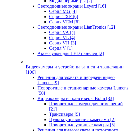
Медиа периметры
[2]
Светодиодные экраны Leyard
[16]
Серия MG
[4]
Серия TXF
[6]
Серия VEM
[6]
Светодиодные экраны LianTronics
[12]
Серия VA
[4]
Серия VL
[4]
Серия VH
[3]
Серия V
[1]
Аксессуары для LED панелей
[2]
Видеокамеры и устройства записи и трансляции
[106]
Решения для захвата и передачи видео
Lumens
[9]
Поворотные и стационарные камеры Lumens
[50]
Видеокамеры и трансиверы Bolin
[33]
Поворотные камеры для помещений
[21]
Трансиверы
[5]
Пульты управления камерами
[2]
Поворотные уличные камеры
[5]
Решения для видеозахвата и потокового