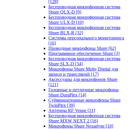
[128]
Беспроводная микрофонная система
Shure QLX-D
[9]
Беспроводная микрофонная система
Shure ULX-D
[10]
Беспроводная микрофонная система
Shure BLX-R
[32]
Системы персонального мониторинга
[16]
Проводные микрофоны Shure
[62]
Программное обеспечение Shure
[3]
Беспроводная микрофонная система
Shure SLX-D
[34]
Микрофоны Shure Motiv Digital для
записи и трансляций
[17]
Аксессуары для микрофонов Shure
[121]
Головные и петличные микрофоны
Shure DuraPlex
[14]
Субминиатюрные микрофоны Shure
TwinPlex
[39]
Антенны RF Venue
[21]
Беспроводная микрофонная система
Shure MXW NEXT 2
[16]
Микрофоны Shure Nexadyne
[10]