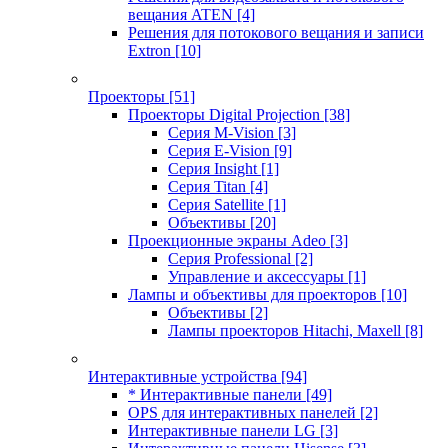
вещания ATEN
[4]
Решения для потокового вещания и записи
Extron
[10]
Проекторы
[51]
Проекторы Digital Projection
[38]
Серия M-Vision
[3]
Серия E-Vision
[9]
Серия Insight
[1]
Серия Titan
[4]
Серия Satellite
[1]
Объективы
[20]
Проекционные экраны Adeo
[3]
Серия Professional
[2]
Управление и аксессуары
[1]
Лампы и объективы для проекторов
[10]
Объективы
[2]
Лампы проекторов Hitachi, Maxell
[8]
Интерактивные устройства
[94]
* Интерактивные панели
[49]
OPS для интерактивных панелей
[2]
Интерактивные панели LG
[3]