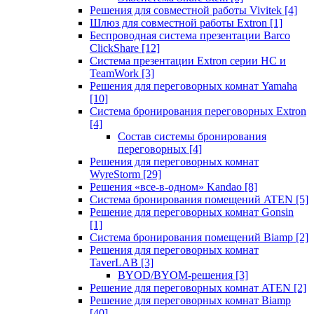
Решения для совместной работы Vivitek
[4]
Шлюз для совместной работы Extron
[1]
Беспроводная система презентации Barco
ClickShare
[12]
Система презентации Extron серии HC и
TeamWork
[3]
Решения для переговорных комнат Yamaha
[10]
Система бронирования переговорных Extron
[4]
Состав системы бронирования
переговорных
[4]
Решения для переговорных комнат
WyreStorm
[29]
Решения «все-в-одном» Kandao
[8]
Система бронирования помещений ATEN
[5]
Решение для переговорных комнат Gonsin
[1]
Система бронирования помещений Biamp
[2]
Решения для переговорных комнат
TaverLAB
[3]
BYOD/BYOM-решения
[3]
Решение для переговорных комнат ATEN
[2]
Решение для переговорных комнат Biamp
[40]