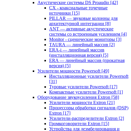
Акустические системы DS Proaudio
[42]
CX - коаксиальные точечные
источники
[15]
PILLAR — звуковые колонны для
архитектурной интеграции
[8]
ANT — активные акустические
системы со встроенным усилением
[4]
Monitor - сценические мониторы
[3]
TAURA — линейный массив
[2]
ERA-i — линейный массив
(инсталляционная версия)
[5]
ERA — линейный массив (прокатная
версия)
[5]
Усилители мощности Powersoft
[49]
Инсталляционные усилители Powersoft
[31]
Туровые усилители Powersoft
[17]
Компактные усилители Powersoft
[1]
Оборудование звукоусиления Extron
[58]
Усилители мощности Extron
[21]
Процессоры обработки сигналов (DSP)
Extron
[17]
Усилители-распределители Extron
[2]
Громкоговорители Extron
[15]
Устройства для деэмбедирования и