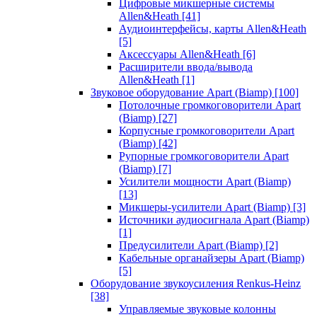
Цифровые микшерные системы
Allen&Heath
[41]
Аудиоинтерфейсы, карты Allen&Heath
[5]
Аксессуары Allen&Heath
[6]
Расширители ввода/вывода
Allen&Heath
[1]
Звуковое оборудование Apart (Biamp)
[100]
Потолочные громкоговорители Apart
(Biamp)
[27]
Корпусные громкоговорители Apart
(Biamp)
[42]
Рупорные громкоговорители Apart
(Biamp)
[7]
Усилители мощности Apart (Biamp)
[13]
Микшеры-усилители Apart (Biamp)
[3]
Источники аудиосигнала Apart (Biamp)
[1]
Предусилители Apart (Biamp)
[2]
Кабельные органайзеры Apart (Biamp)
[5]
Оборудование звукоусиления Renkus-Heinz
[38]
Управляемые звуковые колонны