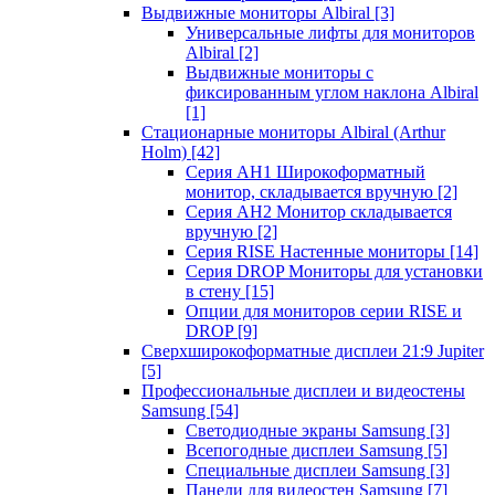
Выдвижные мониторы Albiral
[3]
Универсальные лифты для мониторов
Albiral
[2]
Выдвижные мониторы с
фиксированным углом наклона Albiral
[1]
Стационарные мониторы Albiral (Arthur
Holm)
[42]
Серия AH1 Широкоформатный
монитор, складывается вручную
[2]
Серия AH2 Монитор складывается
вручную
[2]
Серия RISE Настенные мониторы
[14]
Серия DROP Мониторы для установки
в стену
[15]
Опции для мониторов серии RISE и
DROP
[9]
Сверхширокоформатные дисплеи 21:9 Jupiter
[5]
Профессиональные дисплеи и видеостены
Samsung
[54]
Светодиодные экраны Samsung
[3]
Всепогодные дисплеи Samsung
[5]
Специальные дисплеи Samsung
[3]
Панели для видеостен Samsung
[7]