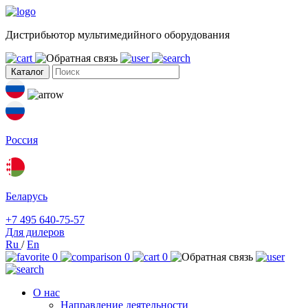
Дистрибьютор мультимедийного оборудования
Каталог
Россия
Беларусь
+7 495 640-75-57
Для дилеров
Ru
/
En
0
0
0
О нас
Направление деятельности