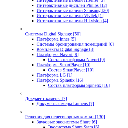
Интерактивные панели Hisense
[3]
Интерактивные дисплеи Philips
[12]
Интерактивные панели Samsung
[20]
Интерактивные панели Vivitek
[1]
Интерактивные панели Hikvision
[4]
Системы Digital Signage
[50]
Платформа Innes
[5]
Системы бронирования помещений
[6]
Комплекты Digital Signage
[3]
Платформа Navori
[9]
Состав платформы Navori
[9]
Платформа SmartPlayer
[10]
Состав SmartPlayer
[10]
Платформа LG
[1]
Платформа Spinetix
[16]
Состав платформы Spinetix
[16]
Документ-камеры
[7]
Документ-камеры Lumens
[7]
Решения для переговорных комнат
[130]
Звуковые экосистемы Shure
[6]
Экосистема Shure Stem
[6]