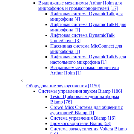
Выдвижные механизмы Arthur Holm для
микрофонов и громкоговорителей
[17]
Лифтовая система DynamicTalk для
микрофона
[4]
Лифтовая система DynamicTalkH для
микрофона
[1]
Лифтовая система DynamicTalk
UnderCover
[3]
Пассивная система MicConnect для
микрофона
[1]
Лифтовая система DynamicTalkB для
настольного микрофона
[1]
Встраиваемые громкоговорители
Arthur Holm
[1]
Оборудование звукоусиления
[1150]
Системы управления звуком Biamp
[186]
Tesira Цифровая медиаплатформа
Biamp
[76]
Crowd Mics Система для общения с
аудиторией Biamp
[1]
Система управления Biamp
[16]
Громкоговорители Biamp
[53]
Система звукоусиления Voltera Biamp