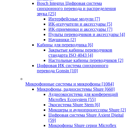
Bosch Integrus Цифровая система
синхронного перевода и распределения
звука
[25]
Интерфейсные модули
[7]
ИК-излучатели и аксессуары
[5]
ИК-приемники и аксессуары
[7]
Пульты переводчиков и аксессуары
[4]
Наушники
[2]
Кабины для переводчика
[6]
Закрытые кабины переводчиков
стандарта ISO 4043
[4]
Настольные кабины переводчиков
[2]
Цифровая ИК система синхронного
перевода Gonsin
[10]
Микрофонные системы и микрофоны
[1084]
Микрофоны, радиосистемы Shure
[660]
Аудиоэкосистема для конференций
Microflex Ecosystem
[55]
Экосистема Shure Stem
[6]
Микшеры и аудиопроцессоры Shure
[2]
Цифровая система Shure Axient Digital
[59]
Микрофоны Shure серии Microflex