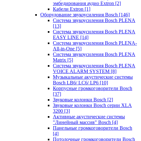
эмбедирования аудио Extron
[2]
Кабели Extron
[1]
Оборудование звукоусиления Bosch
[146]
Система звукоусиления Bosch PLENA
[13]
Система звукоусиления Bosch PLENA
EASY LINE
[14]
Система звукоусиления Bosch PLENA-
All-in-One
[5]
Система звукоусиления Bosch PLENA
Matrix
[5]
Система звукоусиления Bosch PLENA
VOICE ALARM SYSTEM
[8]
Музыкальные акустические системы
Bosch LB6/ LC6/ LP6
[10]
Корпусные громкоговорители Bosch
[37]
Звуковые колонки Bosch
[2]
Звуковые колонки Bosch серии XLA
3200
[3]
Активные акустические системы
"Линейный массив" Bosch
[4]
Панельные громкоговорители Bosch
[4]
Потолочные громкоговорители Bosch