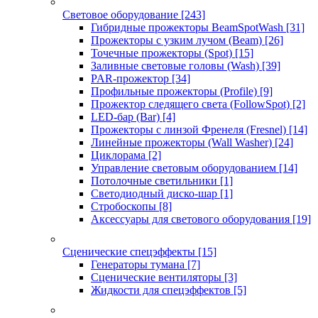
Световое оборудование
[243]
Гибридные прожекторы BeamSpotWash
[31]
Прожекторы с узким лучом (Beam)
[26]
Точечные прожекторы (Spot)
[15]
Заливные световые головы (Wash)
[39]
PAR-прожектор
[34]
Профильные прожекторы (Profile)
[9]
Прожектор следящего света (FollowSpot)
[2]
LED-бар (Bar)
[4]
Прожекторы с линзой Френеля (Fresnel)
[14]
Линейные прожекторы (Wall Washer)
[24]
Циклорама
[2]
Управление световым оборудованием
[14]
Потолочные светильники
[1]
Светодиодный диско-шар
[1]
Стробоскопы
[8]
Аксессуары для светового оборудования
[19]
Сценические спецэффекты
[15]
Генераторы тумана
[7]
Сценические вентиляторы
[3]
Жидкости для спецэффектов
[5]