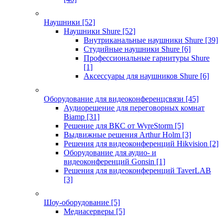
Наушники
[52]
Наушники Shure
[52]
Внутриканальные наушники Shure
[39]
Студийные наушники Shure
[6]
Профессиональные гарнитуры Shure
[1]
Аксессуары для наушников Shure
[6]
Оборудование для видеоконференцсвязи
[45]
Аудиорешение для переговорных комнат
Biamp
[31]
Решение для ВКС от WyreStorm
[5]
Выдвижные решения Arthur Holm
[3]
Решения для видеоконференций Hikvision
[2]
Оборудование для аудио- и
видеоконференций Gonsin
[1]
Решения для видеоконференций TaverLAB
[3]
Шоу-оборудование
[5]
Медиасерверы
[5]