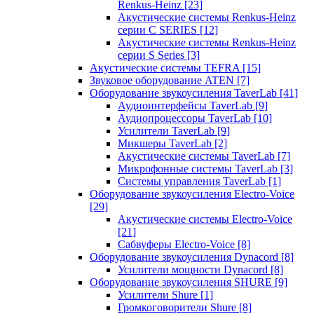
Renkus-Heinz
[23]
Акустические системы Renkus-Heinz
серии C SERIES
[12]
Акустические системы Renkus-Heinz
серии S Series
[3]
Акустические системы TEFRA
[15]
Звуковое оборудование ATEN
[7]
Оборудование звукоусиления TaverLab
[41]
Аудиоинтерфейсы TaverLab
[9]
Аудиопроцессоры TaverLab
[10]
Усилители TaverLab
[9]
Микшеры TaverLab
[2]
Акустические системы TaverLab
[7]
Микрофонные системы TaverLab
[3]
Системы управления TaverLab
[1]
Оборудование звукоусиления Electro-Voice
[29]
Акустические системы Electro-Voice
[21]
Сабвуферы Electro-Voice
[8]
Оборудование звукоусиления Dynacord
[8]
Усилители мощности Dynacord
[8]
Оборудование звукоусиления SHURE
[9]
Усилители Shure
[1]
Громкоговорители Shure
[8]