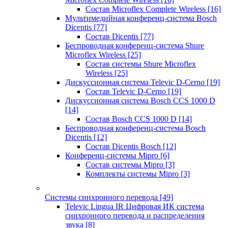
Состав Microflex Complete Wireless
[16]
Мультимедийная конференц-система Bosch
Dicentis
[77]
Состав Dicentis
[77]
Беспроводная конференц-система Shure
Microflex Wireless
[25]
Состав системы Shure Microflex
Wireless
[25]
Дискуссионная система Televic D-Cerno
[19]
Состав Televic D-Cerno
[19]
Дискуссионная система Bosch CCS 1000 D
[14]
Состав Bosch CCS 1000 D
[14]
Беспроводная конференц-система Bosch
Dicentis
[12]
Состав Dicentis Bosch
[12]
Конференц-системы Mipro
[6]
Состав системы Mipro
[3]
Комплекты системы Mipro
[3]
Системы синхронного перевода
[49]
Televic Lingua IR Цифровая ИК система
синхронного перевода и распределения
звука
[8]