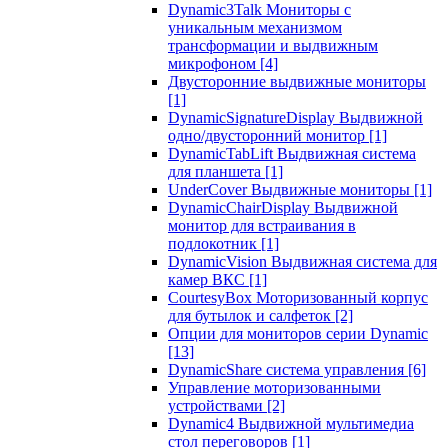
Dynamic3Talk Мониторы с
уникальным механизмом
трансформации и выдвижным
микрофоном
[4]
Двусторонние выдвижные мониторы
[1]
DynamicSignatureDisplay Выдвижной
одно/двусторонний монитор
[1]
DynamicTabLift Выдвижная система
для планшета
[1]
UnderCover Выдвижные мониторы
[1]
DynamicChairDisplay Выдвижной
монитор для встраивания в
подлокотник
[1]
DynamicVision Выдвижная система для
камер ВКС
[1]
CourtesyBox Моторизованный корпус
для бутылок и салфеток
[2]
Опции для мониторов серии Dynamic
[13]
DynamicShare система управления
[6]
Управление моторизованными
устройствами
[2]
Dynamic4 Выдвижной мультимедиа
стол переговоров
[1]