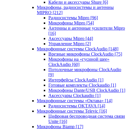
Кабели и аксессуары Shure
[6]
Микрофоны, радиосистемы и антенны
MIPRO
[212]
Радиосистемы Mipro
[96]
Микрофоны Mipro
[54]
Антенны и антенные усилители Mipro
[16]
Аксессуары Mipro
[44]
Управление Mipro
[2]
Микрофонные системы ClockAudio
[148]
Врезные микрофоны ClockAudio
[75]
Микрофоны на «гусиной шее»
ClockAudio
[60]
Потолочные микрофоны ClockAudio
[9]
Интерфейсы ClockAudio
[1]
Готовые комплекты Clockaudio
[1]
Микрофоны Dante/USB ClockAudio
[1]
Аксессуары Clockaudio
[1]
Микрофонные системы «Октава»
[14]
Радиосистемы OKTAVA
[14]
Микрофонные системы Televic
[16]
Цифровая беспроводная система связи
Unite
[16]
Микрофоны Biamp
[17]