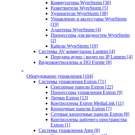
Коммутаторы WyreStorm
[30]
Разветвители WyreStorm
[5]
Удлинители WyreStorm
[38]
Управление и аксессуары WyreStorm
[19]
Адаптеры WyreStorm
[4]
Процессоры для видеостен WyreStorm
[2]
Кабели WyreStorm
[19]
Системы AV коммутации Lumens
[4]
Передача аудио / видео по IP Lumens
[4]
Видеоконтроллеры и ПО Forsite
[8]
Оборудование управления
[104]
Системы управления Extron
[71]
Сенсорные панели Extron
[22]
Процессоры управления Extron
[9]
Лючки Extron
[13]
Контроллеры Extron MediaLink
[11]
Кнопочные панели Extron
[7]
Сетевые кнопочные панели Extron
[8]
Контроллеры рабочего пространства
Extron
[1]
Системы управления Aten
[8]