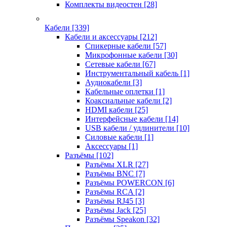
Комплекты видеостен
[28]
Кабели
[339]
Кабели и аксессуары
[212]
Спикерные кабели
[57]
Микрофонные кабели
[30]
Сетевые кабели
[67]
Инструментальный кабель
[1]
Аудиокабели
[3]
Кабельные оплетки
[1]
Коаксиальные кабели
[2]
HDMI кабели
[25]
Интерфейсные кабели
[14]
USB кабели / удлинители
[10]
Силовые кабели
[1]
Аксессуары
[1]
Разъёмы
[102]
Разъёмы XLR
[27]
Разъёмы BNC
[7]
Разъёмы POWERCON
[6]
Разъёмы RCA
[2]
Разъёмы RJ45
[3]
Разъёмы Jack
[25]
Разъёмы Speakon
[32]