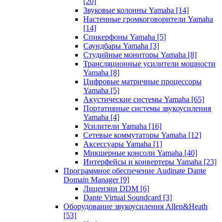
[20]
Звуковые колонны Yamaha
[14]
Настенные громкоговорители Yamaha
[14]
Спикерфоны Yamaha
[5]
Саундбары Yamaha
[3]
Студийные мониторы Yamaha
[8]
Трансляционные усилители мощности
Yamaha
[8]
Цифровые матричные процессоры
Yamaha
[5]
Акустические системы Yamaha
[65]
Портативные системы звукоусиления
Yamaha
[4]
Усилители Yamaha
[16]
Сетевые коммутаторы Yamaha
[12]
Аксессуары Yamaha
[1]
Микшерные консоли Yamaha
[40]
Интерфейсы и конвертеры Yamaha
[23]
Программное обеспечение Audinate Dante
Domain Manager
[9]
Лицензии DDM
[6]
Dante Virtual Soundcard
[3]
Оборудование звукоусиления Allen&Heath
[53]