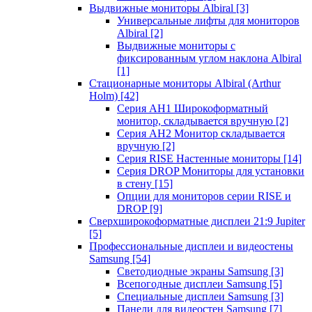
Выдвижные мониторы Albiral
[3]
Универсальные лифты для мониторов
Albiral
[2]
Выдвижные мониторы с
фиксированным углом наклона Albiral
[1]
Стационарные мониторы Albiral (Arthur
Holm)
[42]
Серия AH1 Широкоформатный
монитор, складывается вручную
[2]
Серия AH2 Монитор складывается
вручную
[2]
Серия RISE Настенные мониторы
[14]
Серия DROP Мониторы для установки
в стену
[15]
Опции для мониторов серии RISE и
DROP
[9]
Сверхширокоформатные дисплеи 21:9 Jupiter
[5]
Профессиональные дисплеи и видеостены
Samsung
[54]
Светодиодные экраны Samsung
[3]
Всепогодные дисплеи Samsung
[5]
Специальные дисплеи Samsung
[3]
Панели для видеостен Samsung
[7]