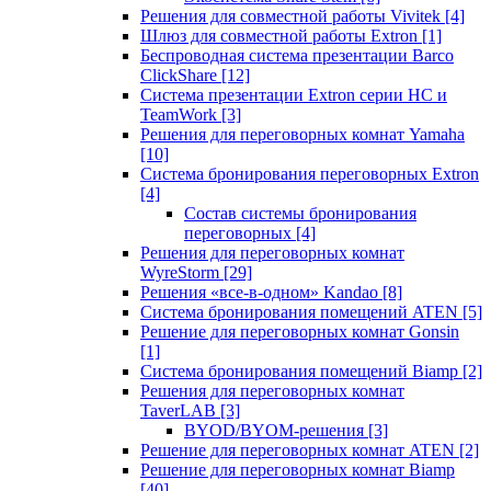
Решения для совместной работы Vivitek
[4]
Шлюз для совместной работы Extron
[1]
Беспроводная система презентации Barco
ClickShare
[12]
Система презентации Extron серии HC и
TeamWork
[3]
Решения для переговорных комнат Yamaha
[10]
Система бронирования переговорных Extron
[4]
Состав системы бронирования
переговорных
[4]
Решения для переговорных комнат
WyreStorm
[29]
Решения «все-в-одном» Kandao
[8]
Система бронирования помещений ATEN
[5]
Решение для переговорных комнат Gonsin
[1]
Система бронирования помещений Biamp
[2]
Решения для переговорных комнат
TaverLAB
[3]
BYOD/BYOM-решения
[3]
Решение для переговорных комнат ATEN
[2]
Решение для переговорных комнат Biamp
[40]