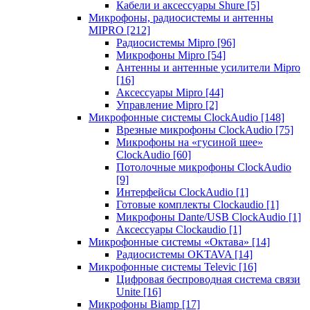
Кабели и аксессуары Shure
[5]
Микрофоны, радиосистемы и антенны
MIPRO
[212]
Радиосистемы Mipro
[96]
Микрофоны Mipro
[54]
Антенны и антенные усилители Mipro
[16]
Аксессуары Mipro
[44]
Управление Mipro
[2]
Микрофонные системы ClockAudio
[148]
Врезные микрофоны ClockAudio
[75]
Микрофоны на «гусиной шее»
ClockAudio
[60]
Потолочные микрофоны ClockAudio
[9]
Интерфейсы ClockAudio
[1]
Готовые комплекты Clockaudio
[1]
Микрофоны Dante/USB ClockAudio
[1]
Аксессуары Clockaudio
[1]
Микрофонные системы «Октава»
[14]
Радиосистемы OKTAVA
[14]
Микрофонные системы Televic
[16]
Цифровая беспроводная система связи
Unite
[16]
Микрофоны Biamp
[17]