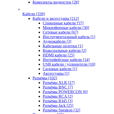
Комплекты видеостен
[28]
Кабели
[339]
Кабели и аксессуары
[212]
Спикерные кабели
[57]
Микрофонные кабели
[30]
Сетевые кабели
[67]
Инструментальный кабель
[1]
Аудиокабели
[3]
Кабельные оплетки
[1]
Коаксиальные кабели
[2]
HDMI кабели
[25]
Интерфейсные кабели
[14]
USB кабели / удлинители
[10]
Силовые кабели
[1]
Аксессуары
[1]
Разъёмы
[102]
Разъёмы XLR
[27]
Разъёмы BNC
[7]
Разъёмы POWERCON
[6]
Разъёмы RCA
[2]
Разъёмы RJ45
[3]
Разъёмы Jack
[25]
Разъёмы Speakon
[32]