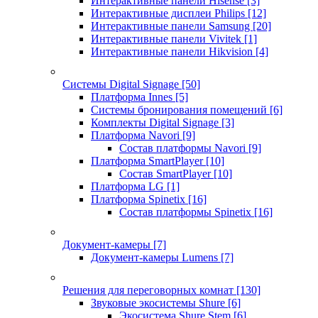
Интерактивные панели Hisense
[3]
Интерактивные дисплеи Philips
[12]
Интерактивные панели Samsung
[20]
Интерактивные панели Vivitek
[1]
Интерактивные панели Hikvision
[4]
Системы Digital Signage
[50]
Платформа Innes
[5]
Системы бронирования помещений
[6]
Комплекты Digital Signage
[3]
Платформа Navori
[9]
Состав платформы Navori
[9]
Платформа SmartPlayer
[10]
Состав SmartPlayer
[10]
Платформа LG
[1]
Платформа Spinetix
[16]
Состав платформы Spinetix
[16]
Документ-камеры
[7]
Документ-камеры Lumens
[7]
Решения для переговорных комнат
[130]
Звуковые экосистемы Shure
[6]
Экосистема Shure Stem
[6]