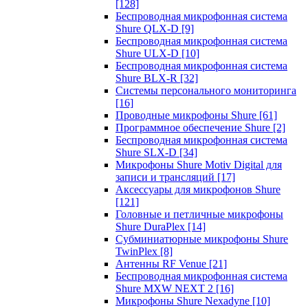
[128]
Беспроводная микрофонная система
Shure QLX-D
[9]
Беспроводная микрофонная система
Shure ULX-D
[10]
Беспроводная микрофонная система
Shure BLX-R
[32]
Системы персонального мониторинга
[16]
Проводные микрофоны Shure
[61]
Программное обеспечение Shure
[2]
Беспроводная микрофонная система
Shure SLX-D
[34]
Микрофоны Shure Motiv Digital для
записи и трансляций
[17]
Аксессуары для микрофонов Shure
[121]
Головные и петличные микрофоны
Shure DuraPlex
[14]
Субминиатюрные микрофоны Shure
TwinPlex
[8]
Антенны RF Venue
[21]
Беспроводная микрофонная система
Shure MXW NEXT 2
[16]
Микрофоны Shure Nexadyne
[10]