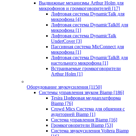
Выдвижные механизмы Arthur Holm для
микрофонов и громкоговорителей
[17]
Лифтовая система DynamicTalk для
микрофона
[4]
Лифтовая система DynamicTalkH для
микрофона
[1]
Лифтовая система DynamicTalk
UnderCover
[3]
Пассивная система MicConnect для
микрофона
[1]
Лифтовая система DynamicTalkB для
настольного микрофона
[1]
Встраиваемые громкоговорители
Arthur Holm
[1]
Оборудование звукоусиления
[1150]
Системы управления звуком Biamp
[186]
Tesira Цифровая медиаплатформа
Biamp
[76]
Crowd Mics Система для общения с
аудиторией Biamp
[1]
Система управления Biamp
[16]
Громкоговорители Biamp
[53]
Система звукоусиления Voltera Biamp