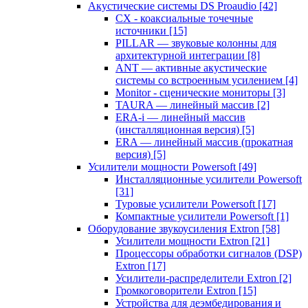
Акустические системы DS Proaudio
[42]
CX - коаксиальные точечные
источники
[15]
PILLAR — звуковые колонны для
архитектурной интеграции
[8]
ANT — активные акустические
системы со встроенным усилением
[4]
Monitor - сценические мониторы
[3]
TAURA — линейный массив
[2]
ERA-i — линейный массив
(инсталляционная версия)
[5]
ERA — линейный массив (прокатная
версия)
[5]
Усилители мощности Powersoft
[49]
Инсталляционные усилители Powersoft
[31]
Туровые усилители Powersoft
[17]
Компактные усилители Powersoft
[1]
Оборудование звукоусиления Extron
[58]
Усилители мощности Extron
[21]
Процессоры обработки сигналов (DSP)
Extron
[17]
Усилители-распределители Extron
[2]
Громкоговорители Extron
[15]
Устройства для деэмбедирования и