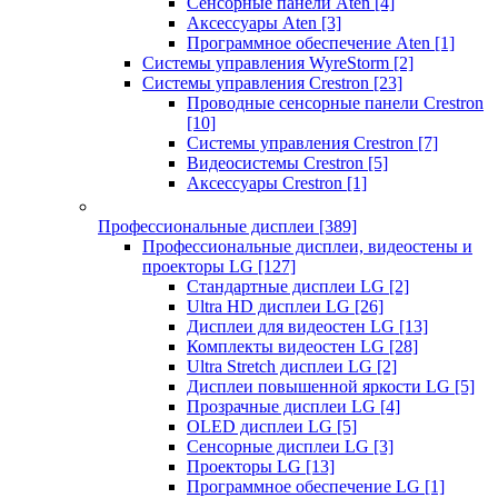
Сенсорные панели Aten
[4]
Аксессуары Aten
[3]
Программное обеспечение Aten
[1]
Системы управления WyreStorm
[2]
Системы управления Crestron
[23]
Проводные сенсорные панели Crestron
[10]
Системы управления Crestron
[7]
Видеосистемы Crestron
[5]
Аксессуары Crestron
[1]
Профессиональные дисплеи
[389]
Профессиональные дисплеи, видеостены и
проекторы LG
[127]
Стандартные дисплеи LG
[2]
Ultra HD дисплеи LG
[26]
Дисплеи для видеостен LG
[13]
Комплекты видеостен LG
[28]
Ultra Stretch дисплеи LG
[2]
Дисплеи повышенной яркости LG
[5]
Прозрачные дисплеи LG
[4]
OLED дисплеи LG
[5]
Сенсорные дисплеи LG
[3]
Проекторы LG
[13]
Программное обеспечение LG
[1]