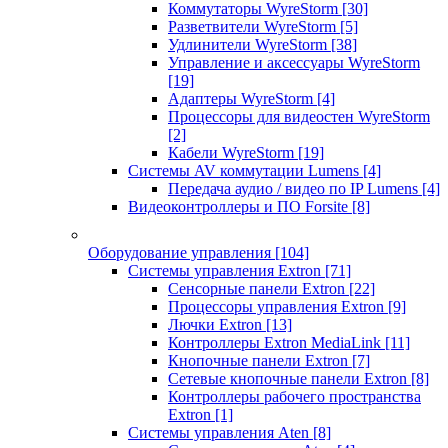
Коммутаторы WyreStorm
[30]
Разветвители WyreStorm
[5]
Удлинители WyreStorm
[38]
Управление и аксессуары WyreStorm
[19]
Адаптеры WyreStorm
[4]
Процессоры для видеостен WyreStorm
[2]
Кабели WyreStorm
[19]
Системы AV коммутации Lumens
[4]
Передача аудио / видео по IP Lumens
[4]
Видеоконтроллеры и ПО Forsite
[8]
Оборудование управления
[104]
Системы управления Extron
[71]
Сенсорные панели Extron
[22]
Процессоры управления Extron
[9]
Лючки Extron
[13]
Контроллеры Extron MediaLink
[11]
Кнопочные панели Extron
[7]
Сетевые кнопочные панели Extron
[8]
Контроллеры рабочего пространства
Extron
[1]
Системы управления Aten
[8]