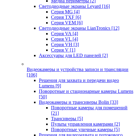
Медиа периметры
[2]
Светодиодные экраны Leyard
[16]
Серия MG
[4]
Серия TXF
[6]
Серия VEM
[6]
Светодиодные экраны LianTronics
[12]
Серия VA
[4]
Серия VL
[4]
Серия VH
[3]
Серия V
[1]
Аксессуары для LED панелей
[2]
Видеокамеры и устройства записи и трансляции
[106]
Решения для захвата и передачи видео
Lumens
[9]
Поворотные и стационарные камеры Lumens
[50]
Видеокамеры и трансиверы Bolin
[33]
Поворотные камеры для помещений
[21]
Трансиверы
[5]
Пульты управления камерами
[2]
Поворотные уличные камеры
[5]
Решения для видеозахвата и потокового