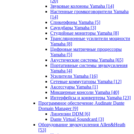
[20]
Звуковые колонны Yamaha
[14]
Настенные громкоговорители Yamaha
[14]
Спикерфоны Yamaha
[5]
Саундбары Yamaha
[3]
Студийные мониторы Yamaha
[8]
Трансляционные усилители мощности
Yamaha
[8]
Цифровые матричные процессоры
Yamaha
[5]
Акустические системы Yamaha
[65]
Портативные системы звукоусиления
Yamaha
[4]
Усилители Yamaha
[16]
Сетевые коммутаторы Yamaha
[12]
Аксессуары Yamaha
[1]
Микшерные консоли Yamaha
[40]
Интерфейсы и конвертеры Yamaha
[23]
Программное обеспечение Audinate Dante
Domain Manager
[9]
Лицензии DDM
[6]
Dante Virtual Soundcard
[3]
Оборудование звукоусиления Allen&Heath
[53]