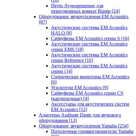
[16]
Devio Аудиорешение для
переговорных комнат Biamp
[24]
Оборудование звукоусиления EM Acoustics
[87]
Акустические системы EM Acoustics
HALO
[8]
Сабвуферы EM Acoustics серии S
[16]
Акустические системы EM Acoustics
серии EMS
[18]
Акустические системы EM Acoustics
серии Reference
[10]
Акустические системы EM Acoustics
серии i
[4]
Сценические мониторы EM Acoustics
[6]
Усилители EM Acoustics
[9]
Сабвуферы EM Acoustics серии CS
(кардиоидные)
[4]
Аксессуары для акустических систем
EM Acoustics
[12]
Адаптеры Audinate Dante для звукового
оборудования
[13]
Оборудование звукоусиления Yamaha
[254]
Потолочные громкоговорители Yamaha