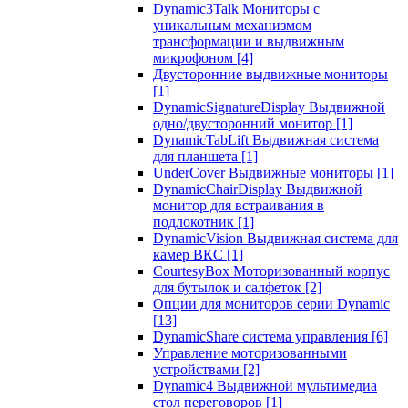
Dynamic3Talk Мониторы с
уникальным механизмом
трансформации и выдвижным
микрофоном
[4]
Двусторонние выдвижные мониторы
[1]
DynamicSignatureDisplay Выдвижной
одно/двусторонний монитор
[1]
DynamicTabLift Выдвижная система
для планшета
[1]
UnderCover Выдвижные мониторы
[1]
DynamicChairDisplay Выдвижной
монитор для встраивания в
подлокотник
[1]
DynamicVision Выдвижная система для
камер ВКС
[1]
CourtesyBox Моторизованный корпус
для бутылок и салфеток
[2]
Опции для мониторов серии Dynamic
[13]
DynamicShare система управления
[6]
Управление моторизованными
устройствами
[2]
Dynamic4 Выдвижной мультимедиа
стол переговоров
[1]