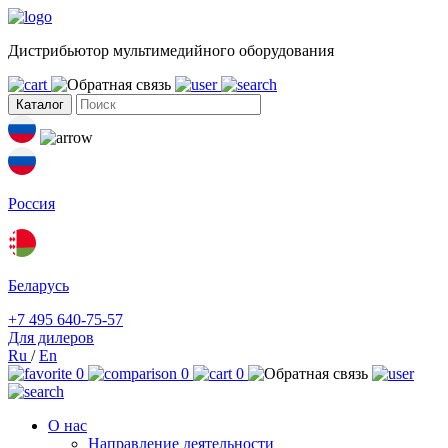
Дистрибьютор мультимедийного оборудования
Каталог
Россия
Беларусь
+7 495 640-75-57
Для дилеров
Ru
/
En
0
0
0
О нас
Направление деятельности