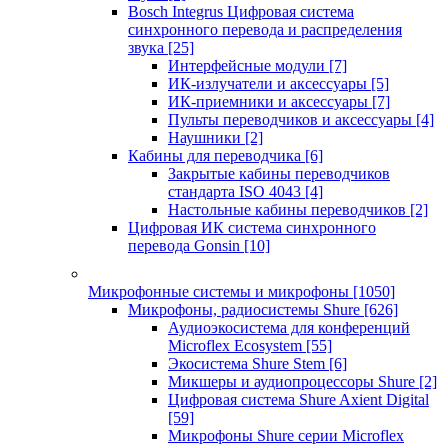
Bosch Integrus Цифровая система
синхронного перевода и распределения
звука
[25]
Интерфейсные модули
[7]
ИК-излучатели и аксессуары
[5]
ИК-приемники и аксессуары
[7]
Пульты переводчиков и аксессуары
[4]
Наушники
[2]
Кабины для переводчика
[6]
Закрытые кабины переводчиков
стандарта ISO 4043
[4]
Настольные кабины переводчиков
[2]
Цифровая ИК система синхронного
перевода Gonsin
[10]
Микрофонные системы и микрофоны
[1050]
Микрофоны, радиосистемы Shure
[626]
Аудиоэкосистема для конференций
Microflex Ecosystem
[55]
Экосистема Shure Stem
[6]
Микшеры и аудиопроцессоры Shure
[2]
Цифровая система Shure Axient Digital
[59]
Микрофоны Shure серии Microflex