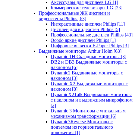
Аксессуары для дисплеев LG
[1]
Коммерческие телевизоры LG
[23]
Профессиональные ЖК дисплеи и
видеостены Philips
[63]
Интерактивные дисплеи Philips
[11]
Дисплеи для видеостен Philips
[5]
Профессиональные дисплеи Philips
[43]
Особо яркие дисплеи Philips
[1]
Цифровые вывески E-Paper Philips
[3]
Выдвижные мониторы Arthur Holm
[63]
Dynamic 1Н Складные мониторы
[3]
DB2 и DB3 Выдвижные мониторы с
наклоном
[6]
Dynamic2 Выдвижные мониторы с
наклоном
[3]
Dynamic X2 Выдвижные мониторы с
наклоном
[8]
DynamicX2Talk Выдвижные мониторы
с наклоном и выдвижным микрофоном
[2]
Dynamic 3 Мониторы с уникальным
механизмом трансформации
[6]
Dynamic3Reverse Мониторы с
подъемом из горизонтального
положения
[1]