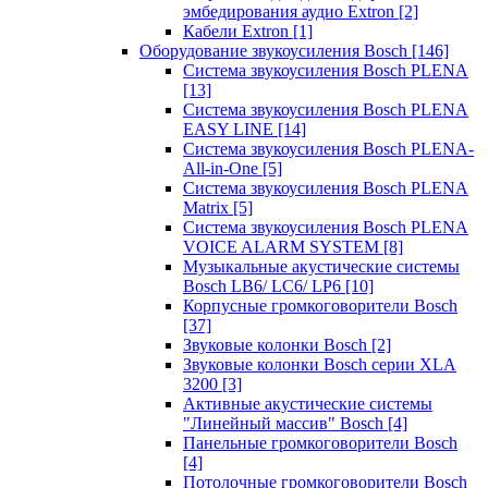
эмбедирования аудио Extron
[2]
Кабели Extron
[1]
Оборудование звукоусиления Bosch
[146]
Система звукоусиления Bosch PLENA
[13]
Система звукоусиления Bosch PLENA
EASY LINE
[14]
Система звукоусиления Bosch PLENA-
All-in-One
[5]
Система звукоусиления Bosch PLENA
Matrix
[5]
Система звукоусиления Bosch PLENA
VOICE ALARM SYSTEM
[8]
Музыкальные акустические системы
Bosch LB6/ LC6/ LP6
[10]
Корпусные громкоговорители Bosch
[37]
Звуковые колонки Bosch
[2]
Звуковые колонки Bosch серии XLA
3200
[3]
Активные акустические системы
"Линейный массив" Bosch
[4]
Панельные громкоговорители Bosch
[4]
Потолочные громкоговорители Bosch