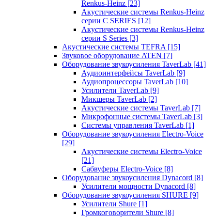
Renkus-Heinz
[23]
Акустические системы Renkus-Heinz
серии C SERIES
[12]
Акустические системы Renkus-Heinz
серии S Series
[3]
Акустические системы TEFRA
[15]
Звуковое оборудование ATEN
[7]
Оборудование звукоусиления TaverLab
[41]
Аудиоинтерфейсы TaverLab
[9]
Аудиопроцессоры TaverLab
[10]
Усилители TaverLab
[9]
Микшеры TaverLab
[2]
Акустические системы TaverLab
[7]
Микрофонные системы TaverLab
[3]
Системы управления TaverLab
[1]
Оборудование звукоусиления Electro-Voice
[29]
Акустические системы Electro-Voice
[21]
Сабвуферы Electro-Voice
[8]
Оборудование звукоусиления Dynacord
[8]
Усилители мощности Dynacord
[8]
Оборудование звукоусиления SHURE
[9]
Усилители Shure
[1]
Громкоговорители Shure
[8]