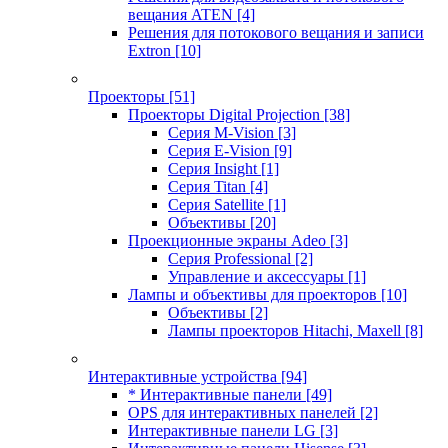
вещания ATEN
[4]
Решения для потокового вещания и записи
Extron
[10]
Проекторы
[51]
Проекторы Digital Projection
[38]
Серия M-Vision
[3]
Серия E-Vision
[9]
Серия Insight
[1]
Серия Titan
[4]
Серия Satellite
[1]
Объективы
[20]
Проекционные экраны Adeo
[3]
Серия Professional
[2]
Управление и аксессуары
[1]
Лампы и объективы для проекторов
[10]
Объективы
[2]
Лампы проекторов Hitachi, Maxell
[8]
Интерактивные устройства
[94]
* Интерактивные панели
[49]
OPS для интерактивных панелей
[2]
Интерактивные панели LG
[3]