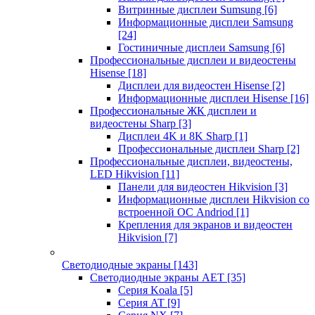
Витринные дисплеи Sumsung
[6]
Информационные дисплеи Samsung
[24]
Гостиничные дисплеи Samsung
[6]
Профессиональные дисплеи и видеостены
Hisense
[18]
Дисплеи для видеостен Hisense
[2]
Информационные дисплеи Hisense
[16]
Профессиональные ЖК дисплеи и
видеостены Sharp
[3]
Дисплеи 4K и 8K Sharp
[1]
Профессиональные дисплеи Sharp
[2]
Профессиональные дисплеи, видеостены,
LED Hikvision
[11]
Панели для видеостен Hikvision
[3]
Информационные дисплеи Hikvision со
встроенной ОС Andriod
[1]
Крепления для экранов и видеостен
Hikvision
[7]
Светодиодные экраны
[143]
Светодиодные экраны AET
[35]
Cерия Koala
[5]
Серия AT
[9]