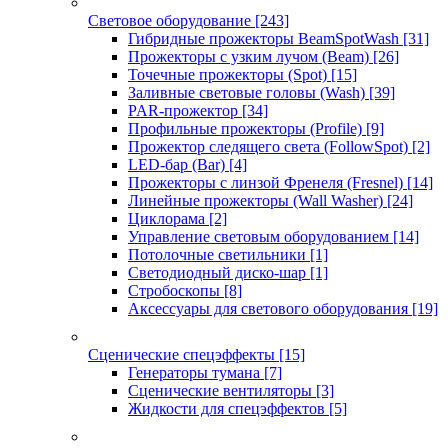
Световое оборудование
[243]
Гибридные прожекторы BeamSpotWash
[31]
Прожекторы с узким лучом (Beam)
[26]
Точечные прожекторы (Spot)
[15]
Заливные световые головы (Wash)
[39]
PAR-прожектор
[34]
Профильные прожекторы (Profile)
[9]
Прожектор следящего света (FollowSpot)
[2]
LED-бар (Bar)
[4]
Прожекторы с линзой Френеля (Fresnel)
[14]
Линейные прожекторы (Wall Washer)
[24]
Циклорама
[2]
Управление световым оборудованием
[14]
Потолочные светильники
[1]
Светодиодный диско-шар
[1]
Стробоскопы
[8]
Аксессуары для светового оборудования
[19]
Сценические спецэффекты
[15]
Генераторы тумана
[7]
Сценические вентиляторы
[3]
Жидкости для спецэффектов
[5]