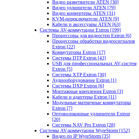
Видео разветвители ATEN
[30]
Видео удлинители ATEN
[79]
Видео конвертеры ATEN
[31]
KVM-переключатели ATEN
[9]
Кабели и аксессуары ATEN
[63]
Системы AV-коммутации Extron
[199]
Процессоры для видеостен Extron
[6]
Процессоры обработки видеосигналов
Extron
[22]
Коммутаторы Extron
[17]
Системы DTP Extron
[43]
USB для профессиональных AV-систем
Extron
[5]
Системы XTP Extron
[30]
Аудиооборудование Extron
[1]
Системы DXP Extron
[6]
Монтажные крепления Extron
[3]
Кабели и адаптеры Extron
[11]
Модульные матричные коммутаторы
Extron
[7]
Оптоволоконные удлинители Extron
[20]
Системы NAV Pro Extron
[28]
Системы AV-коммутации WyreStorm
[152]
Видео по IP WyreStorm
[35]