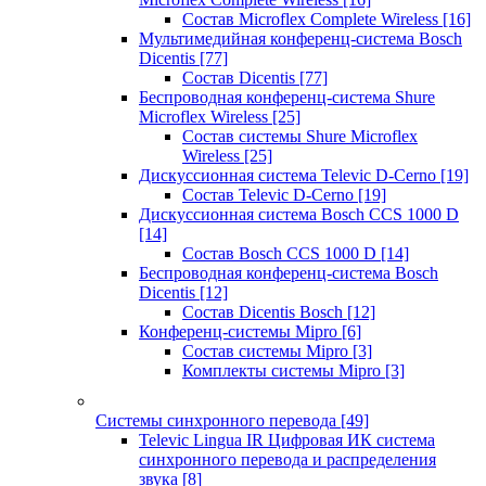
Состав Microflex Complete Wireless
[16]
Мультимедийная конференц-система Bosch
Dicentis
[77]
Состав Dicentis
[77]
Беспроводная конференц-система Shure
Microflex Wireless
[25]
Состав системы Shure Microflex
Wireless
[25]
Дискуссионная система Televic D-Cerno
[19]
Состав Televic D-Cerno
[19]
Дискуссионная система Bosch CCS 1000 D
[14]
Состав Bosch CCS 1000 D
[14]
Беспроводная конференц-система Bosch
Dicentis
[12]
Состав Dicentis Bosch
[12]
Конференц-системы Mipro
[6]
Состав системы Mipro
[3]
Комплекты системы Mipro
[3]
Системы синхронного перевода
[49]
Televic Lingua IR Цифровая ИК система
синхронного перевода и распределения
звука
[8]