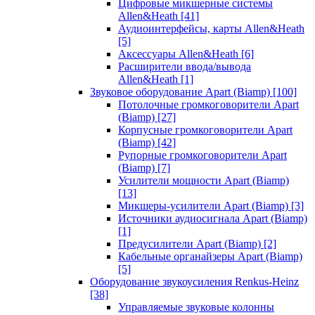
Цифровые микшерные системы
Allen&Heath
[41]
Аудиоинтерфейсы, карты Allen&Heath
[5]
Аксессуары Allen&Heath
[6]
Расширители ввода/вывода
Allen&Heath
[1]
Звуковое оборудование Apart (Biamp)
[100]
Потолочные громкоговорители Apart
(Biamp)
[27]
Корпусные громкоговорители Apart
(Biamp)
[42]
Рупорные громкоговорители Apart
(Biamp)
[7]
Усилители мощности Apart (Biamp)
[13]
Микшеры-усилители Apart (Biamp)
[3]
Источники аудиосигнала Apart (Biamp)
[1]
Предусилители Apart (Biamp)
[2]
Кабельные органайзеры Apart (Biamp)
[5]
Оборудование звукоусиления Renkus-Heinz
[38]
Управляемые звуковые колонны