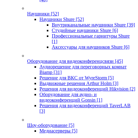
Наушники
[52]
Наушники Shure
[52]
Внутриканальные наушники Shure
[39]
Студийные наушники Shure
[6]
Профессиональные гарнитуры Shure
[1]
Аксессуары для наушников Shure
[6]
Оборудование для видеоконференцсвязи
[45]
Аудиорешение для переговорных комнат
Biamp
[31]
Решение для ВКС от WyreStorm
[5]
Выдвижные решения Arthur Holm
[3]
Решения для видеоконференций Hikvision
[2]
Оборудование для аудио- и
видеоконференций Gonsin
[1]
Решения для видеоконференций TaverLAB
[3]
Шоу-оборудование
[5]
Медиасерверы
[5]