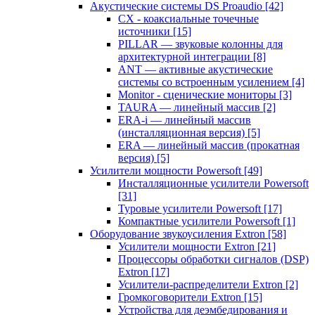
Акустические системы DS Proaudio
[42]
CX - коаксиальные точечные
источники
[15]
PILLAR — звуковые колонны для
архитектурной интеграции
[8]
ANT — активные акустические
системы со встроенным усилением
[4]
Monitor - сценические мониторы
[3]
TAURA — линейный массив
[2]
ERA-i — линейный массив
(инсталляционная версия)
[5]
ERA — линейный массив (прокатная
версия)
[5]
Усилители мощности Powersoft
[49]
Инсталляционные усилители Powersoft
[31]
Туровые усилители Powersoft
[17]
Компактные усилители Powersoft
[1]
Оборудование звукоусиления Extron
[58]
Усилители мощности Extron
[21]
Процессоры обработки сигналов (DSP)
Extron
[17]
Усилители-распределители Extron
[2]
Громкоговорители Extron
[15]
Устройства для деэмбедирования и