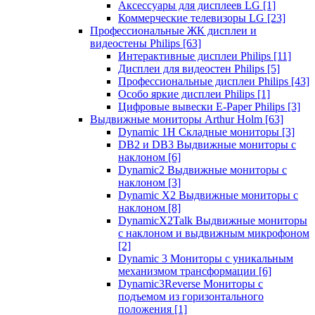
Аксессуары для дисплеев LG
[1]
Коммерческие телевизоры LG
[23]
Профессиональные ЖК дисплеи и
видеостены Philips
[63]
Интерактивные дисплеи Philips
[11]
Дисплеи для видеостен Philips
[5]
Профессиональные дисплеи Philips
[43]
Особо яркие дисплеи Philips
[1]
Цифровые вывески E-Paper Philips
[3]
Выдвижные мониторы Arthur Holm
[63]
Dynamic 1Н Складные мониторы
[3]
DB2 и DB3 Выдвижные мониторы с
наклоном
[6]
Dynamic2 Выдвижные мониторы с
наклоном
[3]
Dynamic X2 Выдвижные мониторы с
наклоном
[8]
DynamicX2Talk Выдвижные мониторы
с наклоном и выдвижным микрофоном
[2]
Dynamic 3 Мониторы с уникальным
механизмом трансформации
[6]
Dynamic3Reverse Мониторы с
подъемом из горизонтального
положения
[1]