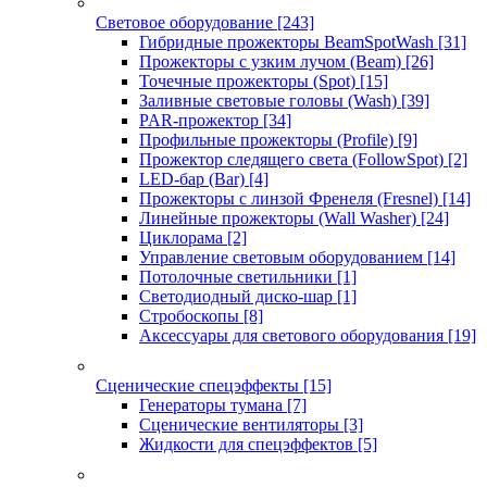
Световое оборудование
[243]
Гибридные прожекторы BeamSpotWash
[31]
Прожекторы с узким лучом (Beam)
[26]
Точечные прожекторы (Spot)
[15]
Заливные световые головы (Wash)
[39]
PAR-прожектор
[34]
Профильные прожекторы (Profile)
[9]
Прожектор следящего света (FollowSpot)
[2]
LED-бар (Bar)
[4]
Прожекторы с линзой Френеля (Fresnel)
[14]
Линейные прожекторы (Wall Washer)
[24]
Циклорама
[2]
Управление световым оборудованием
[14]
Потолочные светильники
[1]
Светодиодный диско-шар
[1]
Стробоскопы
[8]
Аксессуары для светового оборудования
[19]
Сценические спецэффекты
[15]
Генераторы тумана
[7]
Сценические вентиляторы
[3]
Жидкости для спецэффектов
[5]