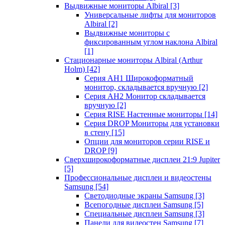
Выдвижные мониторы Albiral
[3]
Универсальные лифты для мониторов
Albiral
[2]
Выдвижные мониторы с
фиксированным углом наклона Albiral
[1]
Стационарные мониторы Albiral (Arthur
Holm)
[42]
Серия AH1 Широкоформатный
монитор, складывается вручную
[2]
Серия AH2 Монитор складывается
вручную
[2]
Серия RISE Настенные мониторы
[14]
Серия DROP Мониторы для установки
в стену
[15]
Опции для мониторов серии RISE и
DROP
[9]
Сверхширокоформатные дисплеи 21:9 Jupiter
[5]
Профессиональные дисплеи и видеостены
Samsung
[54]
Светодиодные экраны Samsung
[3]
Всепогодные дисплеи Samsung
[5]
Специальные дисплеи Samsung
[3]
Панели для видеостен Samsung
[7]