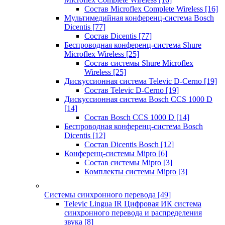
Состав Microflex Complete Wireless
[16]
Мультимедийная конференц-система Bosch
Dicentis
[77]
Состав Dicentis
[77]
Беспроводная конференц-система Shure
Microflex Wireless
[25]
Состав системы Shure Microflex
Wireless
[25]
Дискуссионная система Televic D-Cerno
[19]
Состав Televic D-Cerno
[19]
Дискуссионная система Bosch CCS 1000 D
[14]
Состав Bosch CCS 1000 D
[14]
Беспроводная конференц-система Bosch
Dicentis
[12]
Состав Dicentis Bosch
[12]
Конференц-системы Mipro
[6]
Состав системы Mipro
[3]
Комплекты системы Mipro
[3]
Системы синхронного перевода
[49]
Televic Lingua IR Цифровая ИК система
синхронного перевода и распределения
звука
[8]