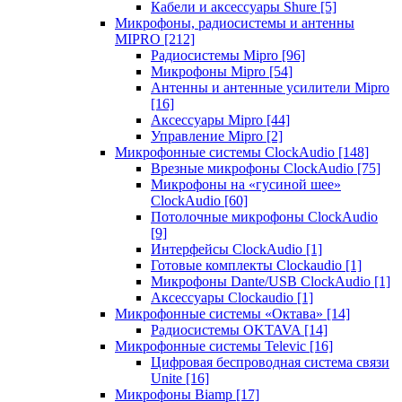
Кабели и аксессуары Shure
[5]
Микрофоны, радиосистемы и антенны
MIPRO
[212]
Радиосистемы Mipro
[96]
Микрофоны Mipro
[54]
Антенны и антенные усилители Mipro
[16]
Аксессуары Mipro
[44]
Управление Mipro
[2]
Микрофонные системы ClockAudio
[148]
Врезные микрофоны ClockAudio
[75]
Микрофоны на «гусиной шее»
ClockAudio
[60]
Потолочные микрофоны ClockAudio
[9]
Интерфейсы ClockAudio
[1]
Готовые комплекты Clockaudio
[1]
Микрофоны Dante/USB ClockAudio
[1]
Аксессуары Clockaudio
[1]
Микрофонные системы «Октава»
[14]
Радиосистемы OKTAVA
[14]
Микрофонные системы Televic
[16]
Цифровая беспроводная система связи
Unite
[16]
Микрофоны Biamp
[17]