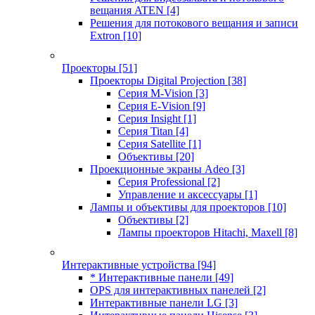
вещания ATEN
[4]
Решения для потокового вещания и записи
Extron
[10]
Проекторы
[51]
Проекторы Digital Projection
[38]
Серия M-Vision
[3]
Серия E-Vision
[9]
Серия Insight
[1]
Серия Titan
[4]
Серия Satellite
[1]
Объективы
[20]
Проекционные экраны Adeo
[3]
Серия Professional
[2]
Управление и аксессуары
[1]
Лампы и объективы для проекторов
[10]
Объективы
[2]
Лампы проекторов Hitachi, Maxell
[8]
Интерактивные устройства
[94]
* Интерактивные панели
[49]
OPS для интерактивных панелей
[2]
Интерактивные панели LG
[3]