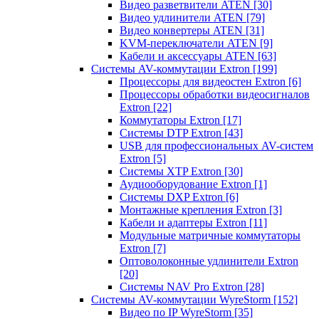
Видео разветвители ATEN
[30]
Видео удлинители ATEN
[79]
Видео конвертеры ATEN
[31]
KVM-переключатели ATEN
[9]
Кабели и аксессуары ATEN
[63]
Системы AV-коммутации Extron
[199]
Процессоры для видеостен Extron
[6]
Процессоры обработки видеосигналов
Extron
[22]
Коммутаторы Extron
[17]
Системы DTP Extron
[43]
USB для профессиональных AV-систем
Extron
[5]
Системы XTP Extron
[30]
Аудиооборудование Extron
[1]
Системы DXP Extron
[6]
Монтажные крепления Extron
[3]
Кабели и адаптеры Extron
[11]
Модульные матричные коммутаторы
Extron
[7]
Оптоволоконные удлинители Extron
[20]
Системы NAV Pro Extron
[28]
Системы AV-коммутации WyreStorm
[152]
Видео по IP WyreStorm
[35]