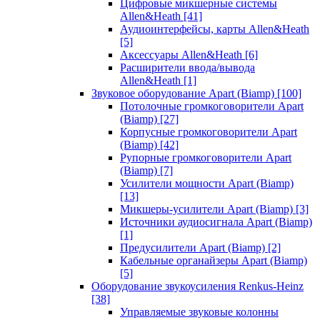
Цифровые микшерные системы
Allen&Heath
[41]
Аудиоинтерфейсы, карты Allen&Heath
[5]
Аксессуары Allen&Heath
[6]
Расширители ввода/вывода
Allen&Heath
[1]
Звуковое оборудование Apart (Biamp)
[100]
Потолочные громкоговорители Apart
(Biamp)
[27]
Корпусные громкоговорители Apart
(Biamp)
[42]
Рупорные громкоговорители Apart
(Biamp)
[7]
Усилители мощности Apart (Biamp)
[13]
Микшеры-усилители Apart (Biamp)
[3]
Источники аудиосигнала Apart (Biamp)
[1]
Предусилители Apart (Biamp)
[2]
Кабельные органайзеры Apart (Biamp)
[5]
Оборудование звукоусиления Renkus-Heinz
[38]
Управляемые звуковые колонны