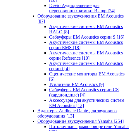
[16]
Devio Аудиорешение для
переговорных комнат Biamp
[24]
Оборудование звукоусиления EM Acoustics
[87]
Акустические системы EM Acoustics
HALO
[8]
Сабвуферы EM Acoustics серии S
[16]
Акустические системы EM Acoustics
серии EMS
[18]
Акустические системы EM Acoustics
серии Reference
[10]
Акустические системы EM Acoustics
серии i
[4]
Сценические мониторы EM Acoustics
[6]
Усилители EM Acoustics
[9]
Сабвуферы EM Acoustics серии CS
(кардиоидные)
[4]
Аксессуары для акустических систем
EM Acoustics
[12]
Адаптеры Audinate Dante для звукового
оборудования
[13]
Оборудование звукоусиления Yamaha
[254]
Потолочные громкоговорители Yamaha