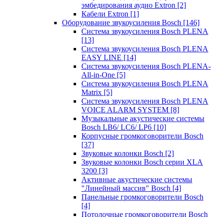
эмбедирования аудио Extron
[2]
Кабели Extron
[1]
Оборудование звукоусиления Bosch
[146]
Система звукоусиления Bosch PLENA
[13]
Система звукоусиления Bosch PLENA
EASY LINE
[14]
Система звукоусиления Bosch PLENA-
All-in-One
[5]
Система звукоусиления Bosch PLENA
Matrix
[5]
Система звукоусиления Bosch PLENA
VOICE ALARM SYSTEM
[8]
Музыкальные акустические системы
Bosch LB6/ LC6/ LP6
[10]
Корпусные громкоговорители Bosch
[37]
Звуковые колонки Bosch
[2]
Звуковые колонки Bosch серии XLA
3200
[3]
Активные акустические системы
"Линейный массив" Bosch
[4]
Панельные громкоговорители Bosch
[4]
Потолочные громкоговорители Bosch