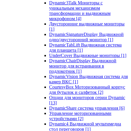
Dynamic3Talk Мониторы с
уникальным механизмом
трансформации и выдвижным
микрофоном
[4]
Двусторонние выдвижные мониторы
[1]
DynamicSignatureDisplay Выдвижной
одно/двусторонний монитор
[1]
DynamicTabLift Выдвижная система
для планшета
[1]
UnderCover Выдвижные мониторы
[1]
DynamicChairDisplay Выдвижной
монитор для встраивания в
подлокотник
[1]
DynamicVision Выдвижная система для
камер ВКС
[1]
CourtesyBox Моторизованный корпус
для бутылок и салфеток
[2]
Опции для мониторов серии Dynamic
[13]
DynamicShare система управления
[6]
Управление моторизованными
устройствами
[2]
Dynamic4 Выдвижной мультимедиа
стол переговоров
[1]