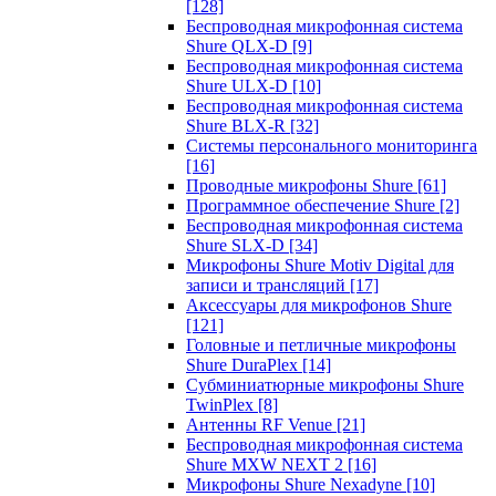
[128]
Беспроводная микрофонная система
Shure QLX-D
[9]
Беспроводная микрофонная система
Shure ULX-D
[10]
Беспроводная микрофонная система
Shure BLX-R
[32]
Системы персонального мониторинга
[16]
Проводные микрофоны Shure
[61]
Программное обеспечение Shure
[2]
Беспроводная микрофонная система
Shure SLX-D
[34]
Микрофоны Shure Motiv Digital для
записи и трансляций
[17]
Аксессуары для микрофонов Shure
[121]
Головные и петличные микрофоны
Shure DuraPlex
[14]
Субминиатюрные микрофоны Shure
TwinPlex
[8]
Антенны RF Venue
[21]
Беспроводная микрофонная система
Shure MXW NEXT 2
[16]
Микрофоны Shure Nexadyne
[10]