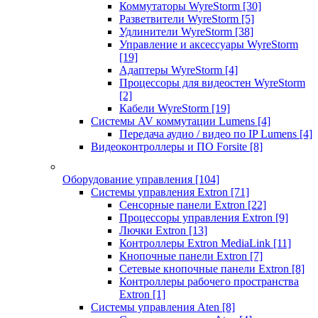
Коммутаторы WyreStorm
[30]
Разветвители WyreStorm
[5]
Удлинители WyreStorm
[38]
Управление и аксессуары WyreStorm
[19]
Адаптеры WyreStorm
[4]
Процессоры для видеостен WyreStorm
[2]
Кабели WyreStorm
[19]
Системы AV коммутации Lumens
[4]
Передача аудио / видео по IP Lumens
[4]
Видеоконтроллеры и ПО Forsite
[8]
Оборудование управления
[104]
Системы управления Extron
[71]
Сенсорные панели Extron
[22]
Процессоры управления Extron
[9]
Лючки Extron
[13]
Контроллеры Extron MediaLink
[11]
Кнопочные панели Extron
[7]
Сетевые кнопочные панели Extron
[8]
Контроллеры рабочего пространства
Extron
[1]
Системы управления Aten
[8]