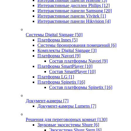
Интерактивные панели Hisense
[3]
Интерактивные дисплеи Philips
[12]
Интерактивные панели Samsung
[20]
Интерактивные панели Vivitek
[1]
Интерактивные панели Hikvision
[4]
Системы Digital Signage
[50]
Платформа Innes
[5]
Системы бронирования помещений
[6]
Комплекты Digital Signage
[3]
Платформа Navori
[9]
Состав платформы Navori
[9]
Платформа SmartPlayer
[10]
Состав SmartPlayer
[10]
Платформа LG
[1]
Платформа Spinetix
[16]
Состав платформы Spinetix
[16]
Документ-камеры
[7]
Документ-камеры Lumens
[7]
Решения для переговорных комнат
[130]
Звуковые экосистемы Shure
[6]
Экосистема Shure Stem
[6]