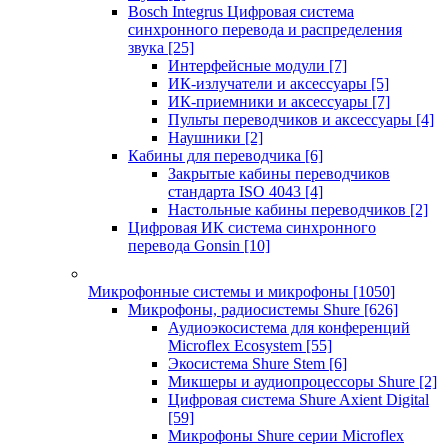
Bosch Integrus Цифровая система
синхронного перевода и распределения
звука
[25]
Интерфейсные модули
[7]
ИК-излучатели и аксессуары
[5]
ИК-приемники и аксессуары
[7]
Пульты переводчиков и аксессуары
[4]
Наушники
[2]
Кабины для переводчика
[6]
Закрытые кабины переводчиков
стандарта ISO 4043
[4]
Настольные кабины переводчиков
[2]
Цифровая ИК система синхронного
перевода Gonsin
[10]
Микрофонные системы и микрофоны
[1050]
Микрофоны, радиосистемы Shure
[626]
Аудиоэкосистема для конференций
Microflex Ecosystem
[55]
Экосистема Shure Stem
[6]
Микшеры и аудиопроцессоры Shure
[2]
Цифровая система Shure Axient Digital
[59]
Микрофоны Shure серии Microflex