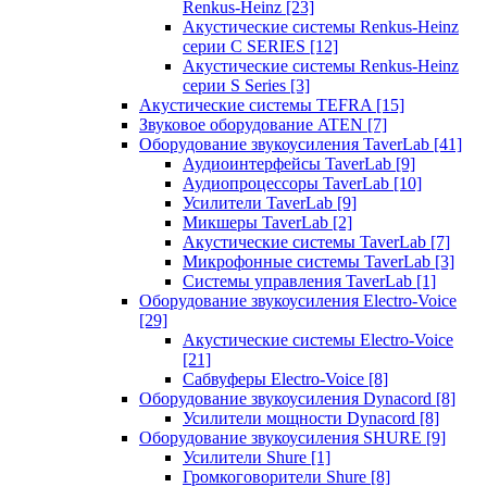
Renkus-Heinz
[23]
Акустические системы Renkus-Heinz
серии C SERIES
[12]
Акустические системы Renkus-Heinz
серии S Series
[3]
Акустические системы TEFRA
[15]
Звуковое оборудование ATEN
[7]
Оборудование звукоусиления TaverLab
[41]
Аудиоинтерфейсы TaverLab
[9]
Аудиопроцессоры TaverLab
[10]
Усилители TaverLab
[9]
Микшеры TaverLab
[2]
Акустические системы TaverLab
[7]
Микрофонные системы TaverLab
[3]
Системы управления TaverLab
[1]
Оборудование звукоусиления Electro-Voice
[29]
Акустические системы Electro-Voice
[21]
Сабвуферы Electro-Voice
[8]
Оборудование звукоусиления Dynacord
[8]
Усилители мощности Dynacord
[8]
Оборудование звукоусиления SHURE
[9]
Усилители Shure
[1]
Громкоговорители Shure
[8]