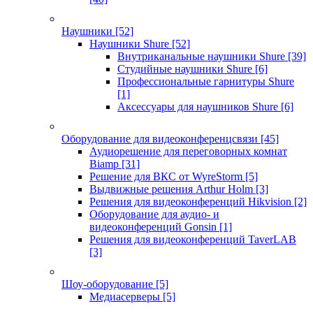
Наушники
[52]
Наушники Shure
[52]
Внутриканальные наушники Shure
[39]
Студийные наушники Shure
[6]
Профессиональные гарнитуры Shure
[1]
Аксессуары для наушников Shure
[6]
Оборудование для видеоконференцсвязи
[45]
Аудиорешение для переговорных комнат
Biamp
[31]
Решение для ВКС от WyreStorm
[5]
Выдвижные решения Arthur Holm
[3]
Решения для видеоконференций Hikvision
[2]
Оборудование для аудио- и
видеоконференций Gonsin
[1]
Решения для видеоконференций TaverLAB
[3]
Шоу-оборудование
[5]
Медиасерверы
[5]