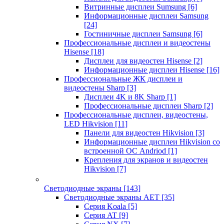
Витринные дисплеи Sumsung
[6]
Информационные дисплеи Samsung
[24]
Гостиничные дисплеи Samsung
[6]
Профессиональные дисплеи и видеостены
Hisense
[18]
Дисплеи для видеостен Hisense
[2]
Информационные дисплеи Hisense
[16]
Профессиональные ЖК дисплеи и
видеостены Sharp
[3]
Дисплеи 4K и 8K Sharp
[1]
Профессиональные дисплеи Sharp
[2]
Профессиональные дисплеи, видеостены,
LED Hikvision
[11]
Панели для видеостен Hikvision
[3]
Информационные дисплеи Hikvision со
встроенной ОС Andriod
[1]
Крепления для экранов и видеостен
Hikvision
[7]
Светодиодные экраны
[143]
Светодиодные экраны AET
[35]
Cерия Koala
[5]
Серия AT
[9]