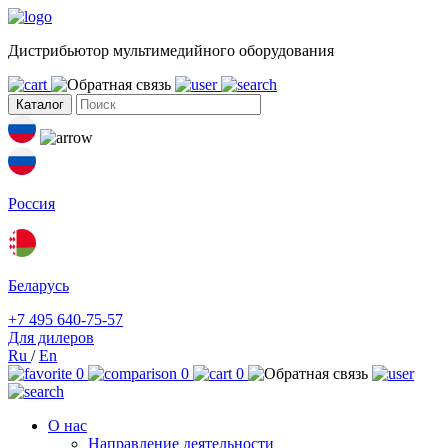
Дистрибьютор мультимедийного оборудования
Каталог
Россия
Беларусь
+7 495 640-75-57
Для дилеров
Ru
/
En
0
0
0
О нас
Направление деятельности