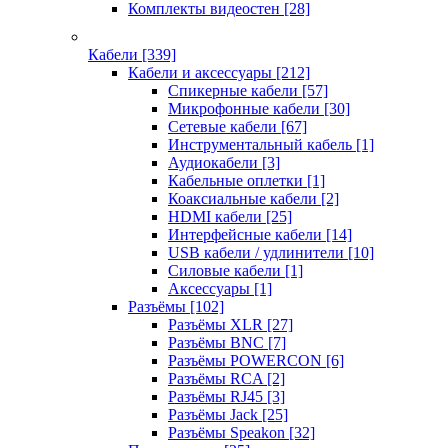
Комплекты видеостен
[28]
Кабели
[339]
Кабели и аксессуары
[212]
Спикерные кабели
[57]
Микрофонные кабели
[30]
Сетевые кабели
[67]
Инструментальный кабель
[1]
Аудиокабели
[3]
Кабельные оплетки
[1]
Коаксиальные кабели
[2]
HDMI кабели
[25]
Интерфейсные кабели
[14]
USB кабели / удлинители
[10]
Силовые кабели
[1]
Аксессуары
[1]
Разъёмы
[102]
Разъёмы XLR
[27]
Разъёмы BNC
[7]
Разъёмы POWERCON
[6]
Разъёмы RCA
[2]
Разъёмы RJ45
[3]
Разъёмы Jack
[25]
Разъёмы Speakon
[32]