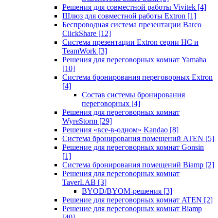
Решения для совместной работы Vivitek
[4]
Шлюз для совместной работы Extron
[1]
Беспроводная система презентации Barco
ClickShare
[12]
Система презентации Extron серии HC и
TeamWork
[3]
Решения для переговорных комнат Yamaha
[10]
Система бронирования переговорных Extron
[4]
Состав системы бронирования
переговорных
[4]
Решения для переговорных комнат
WyreStorm
[29]
Решения «все-в-одном» Kandao
[8]
Система бронирования помещений ATEN
[5]
Решение для переговорных комнат Gonsin
[1]
Система бронирования помещений Biamp
[2]
Решения для переговорных комнат
TaverLAB
[3]
BYOD/BYOM-решения
[3]
Решение для переговорных комнат ATEN
[2]
Решение для переговорных комнат Biamp
[40]