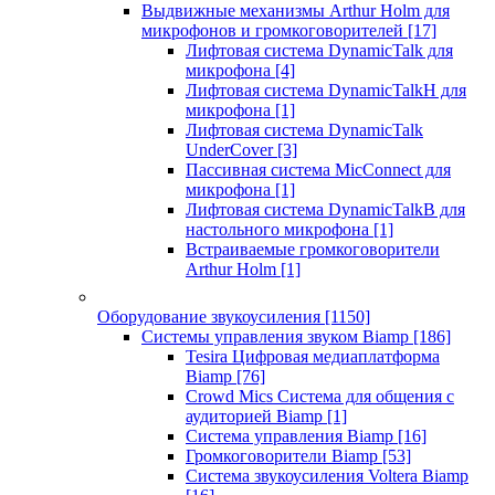
Выдвижные механизмы Arthur Holm для
микрофонов и громкоговорителей
[17]
Лифтовая система DynamicTalk для
микрофона
[4]
Лифтовая система DynamicTalkH для
микрофона
[1]
Лифтовая система DynamicTalk
UnderCover
[3]
Пассивная система MicConnect для
микрофона
[1]
Лифтовая система DynamicTalkB для
настольного микрофона
[1]
Встраиваемые громкоговорители
Arthur Holm
[1]
Оборудование звукоусиления
[1150]
Системы управления звуком Biamp
[186]
Tesira Цифровая медиаплатформа
Biamp
[76]
Crowd Mics Система для общения с
аудиторией Biamp
[1]
Система управления Biamp
[16]
Громкоговорители Biamp
[53]
Система звукоусиления Voltera Biamp