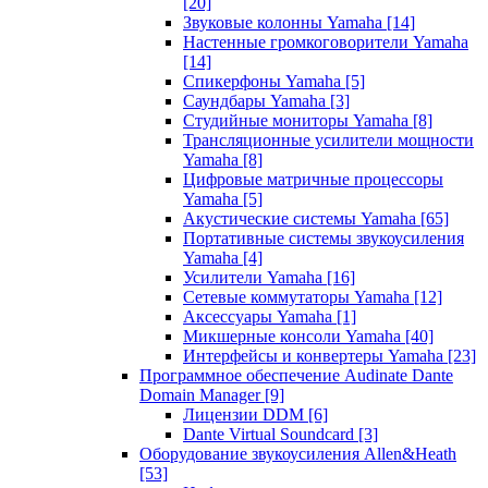
[20]
Звуковые колонны Yamaha
[14]
Настенные громкоговорители Yamaha
[14]
Спикерфоны Yamaha
[5]
Саундбары Yamaha
[3]
Студийные мониторы Yamaha
[8]
Трансляционные усилители мощности
Yamaha
[8]
Цифровые матричные процессоры
Yamaha
[5]
Акустические системы Yamaha
[65]
Портативные системы звукоусиления
Yamaha
[4]
Усилители Yamaha
[16]
Сетевые коммутаторы Yamaha
[12]
Аксессуары Yamaha
[1]
Микшерные консоли Yamaha
[40]
Интерфейсы и конвертеры Yamaha
[23]
Программное обеспечение Audinate Dante
Domain Manager
[9]
Лицензии DDM
[6]
Dante Virtual Soundcard
[3]
Оборудование звукоусиления Allen&Heath
[53]