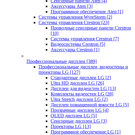
Сенсорные панели Aten
[4]
Аксессуары Aten
[3]
Программное обеспечение Aten
[1]
Системы управления WyreStorm
[2]
Системы управления Crestron
[23]
Проводные сенсорные панели Crestron
[10]
Системы управления Crestron
[7]
Видеосистемы Crestron
[5]
Аксессуары Crestron
[1]
Профессиональные дисплеи
[389]
Профессиональные дисплеи, видеостены и
проекторы LG
[127]
Стандартные дисплеи LG
[2]
Ultra HD дисплеи LG
[26]
Дисплеи для видеостен LG
[13]
Комплекты видеостен LG
[28]
Ultra Stretch дисплеи LG
[2]
Дисплеи повышенной яркости LG
[5]
Прозрачные дисплеи LG
[4]
OLED дисплеи LG
[5]
Сенсорные дисплеи LG
[3]
Проекторы LG
[13]
Программное обеспечение LG
[1]