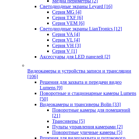
Медиа периметры
[2]
Светодиодные экраны Leyard
[16]
Серия MG
[4]
Серия TXF
[6]
Серия VEM
[6]
Светодиодные экраны LianTronics
[12]
Серия VA
[4]
Серия VL
[4]
Серия VH
[3]
Серия V
[1]
Аксессуары для LED панелей
[2]
Видеокамеры и устройства записи и трансляции
[106]
Решения для захвата и передачи видео
Lumens
[9]
Поворотные и стационарные камеры Lumens
[50]
Видеокамеры и трансиверы Bolin
[33]
Поворотные камеры для помещений
[21]
Трансиверы
[5]
Пульты управления камерами
[2]
Поворотные уличные камеры
[5]
Решения для видеозахвата и потокового