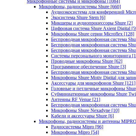
Микрофонные системы и микрофоны
[1084]
Микрофоны, радиосистемы Shure
[660]
Аудиоэкосистема для конференций Micro
Экосистема Shure Stem
[6]
Микшеры и аудиопроцессоры Shure
[2]
Цифровая система Shure Axient Digital
[5
Микрофоны Shure серии Microflex
[128]
Беспроводная микрофонная система Sh
Беспроводная микрофонная система Sh
Беспроводная микрофонная система Sh
Системы персонального мониторинга
[1
Проводные микрофоны Shure
[62]
Программное обеспечение Shure
[3]
Беспроводная микрофонная система Sh
Микрофоны Shure Motiv Digital для зап
Аксессуары для микрофонов Shure
[121]
Головные и петличные микрофоны Shur
Субминиатюрные микрофоны Shure Twi
Антенны RF Venue
[21]
Беспроводная микрофонная система S
Микрофоны Shure Nexadyne
[10]
Кабели и аксессуары Shure
[6]
Микрофоны, радиосистемы и антенны MIPR
Радиосистемы Mipro
[96]
Микрофоны Mipro
[54]