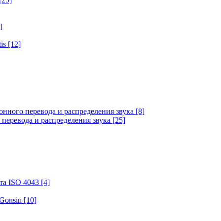
]
tis
[12]
онного перевода и распределения звука
[8]
 перевода и распределения звука
[25]
та ISO 4043
[4]
 Gonsin
[10]