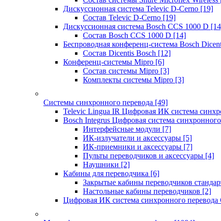
Дискуссионная система Televic D-Cerno
[19]
Состав Televic D-Cerno
[19]
Дискуссионная система Bosch CCS 1000 D
[14
Состав Bosch CCS 1000 D
[14]
Беспроводная конференц-система Bosch Dicen
Состав Dicentis Bosch
[12]
Конференц-системы Mipro
[6]
Состав системы Mipro
[3]
Комплекты системы Mipro
[3]
Системы синхронного перевода
[49]
Televic Lingua IR Цифровая ИК система синхр
Bosch Integrus Цифровая система синхронного
Интерфейсные модули
[7]
ИК-излучатели и аксессуары
[5]
ИК-приемники и аксессуары
[7]
Пульты переводчиков и аксессуары
[4]
Наушники
[2]
Кабины для переводчика
[6]
Закрытые кабины переводчиков стандар
Настольные кабины переводчиков
[2]
Цифровая ИК система синхронного перевода