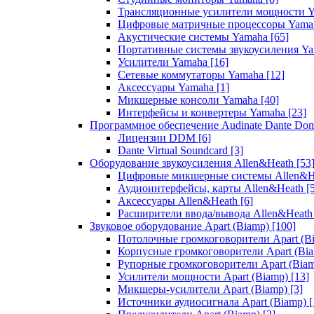
Трансляционные усилители мощности 
Цифровые матричные процессоры Yam
Акустические системы Yamaha
[65]
Портативные системы звукоусиления Y
Усилители Yamaha
[16]
Сетевые коммутаторы Yamaha
[12]
Аксессуары Yamaha
[1]
Микшерные консоли Yamaha
[40]
Интерфейсы и конвертеры Yamaha
[23]
Программное обеспечение Audinate Dante Do
Лицензии DDM
[6]
Dante Virtual Soundcard
[3]
Оборудование звукоусиления Allen&Heath
[53
Цифровые микшерные системы Allen&
Аудиоинтерфейсы, карты Allen&Heath
[
Аксессуары Allen&Heath
[6]
Расширители ввода/вывода Allen&Heat
Звуковое оборудование Apart (Biamp)
[100]
Потолочные громкоговорители Apart (B
Корпусные громкоговорители Apart (Bi
Рупорные громкоговорители Apart (Bia
Усилители мощности Apart (Biamp)
[13]
Микшеры-усилители Apart (Biamp)
[3]
Источники аудиосигнала Apart (Biamp)
[