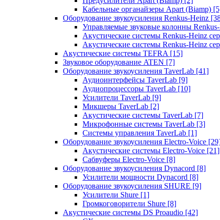
Предусилители Apart (Biamp)
[2]
Кабельные органайзеры Apart (Biamp)
[5
Оборудование звукоусиления Renkus-Heinz
[3
Управляемые звуковые колонны Renkus
Акустические системы Renkus-Heinz с
Акустические системы Renkus-Heinz сер
Акустические системы TEFRA
[15]
Звуковое оборудование ATEN
[7]
Оборудование звукоусиления TaverLab
[41]
Аудиоинтерфейсы TaverLab
[9]
Аудиопроцессоры TaverLab
[10]
Усилители TaverLab
[9]
Микшеры TaverLab
[2]
Акустические системы TaverLab
[7]
Микрофонные системы TaverLab
[3]
Системы управления TaverLab
[1]
Оборудование звукоусиления Electro-Voice
[29
Акустические системы Electro-Voice
[21]
Сабвуферы Electro-Voice
[8]
Оборудование звукоусиления Dynacord
[8]
Усилители мощности Dynacord
[8]
Оборудование звукоусиления SHURE
[9]
Усилители Shure
[1]
Громкоговорители Shure
[8]
Акустические системы DS Proaudio
[42]