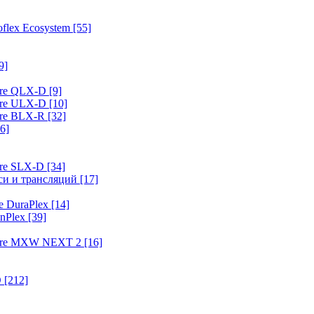
flex Ecosystem
[55]
9]
ure QLX-D
[9]
ure ULX-D
[10]
ure BLX-R
[32]
6]
ure SLX-D
[34]
иси и трансляций
[17]
e DuraPlex
[14]
nPlex
[39]
hure MXW NEXT 2
[16]
O
[212]