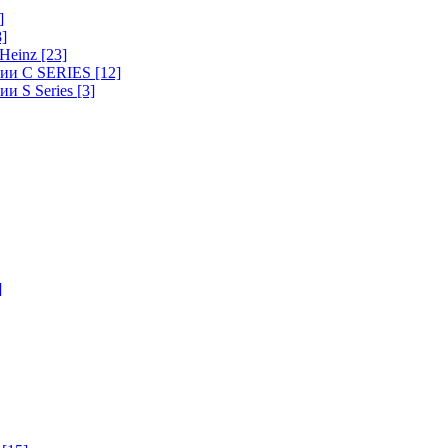
]
8]
-Heinz
[23]
ерии C SERIES
[12]
ии S Series
[3]
]