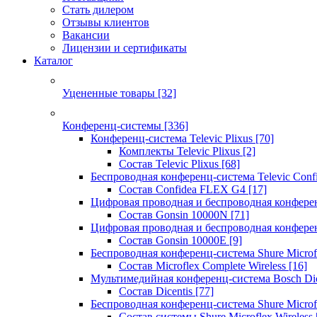
Стать дилером
Отзывы клиентов
Вакансии
Лицензии и сертификаты
Каталог
Уцененные товары
[32]
Конференц-системы
[336]
Конференц-система Televic Plixus
[70]
Комплекты Televic Plixus
[2]
Состав Televic Plixus
[68]
Беспроводная конференц-система Televic Con
Состав Confidea FLEX G4
[17]
Цифровая проводная и беспроводная конфере
Состав Gonsin 10000N
[71]
Цифровая проводная и беспроводная конфере
Состав Gonsin 10000E
[9]
Беспроводная конференц-система Shure Microfl
Состав Microflex Complete Wireless
[16]
Мультимедийная конференц-система Bosch Dic
Состав Dicentis
[77]
Беспроводная конференц-система Shure Microfl
Состав системы Shure Microflex Wireless