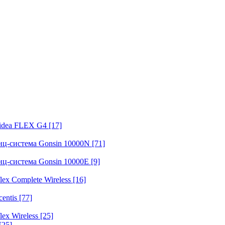
fidea FLEX G4
[17]
нц-система Gonsin 10000N
[71]
нц-система Gonsin 10000E
[9]
ex Complete Wireless
[16]
entis
[77]
ex Wireless
[25]
[25]