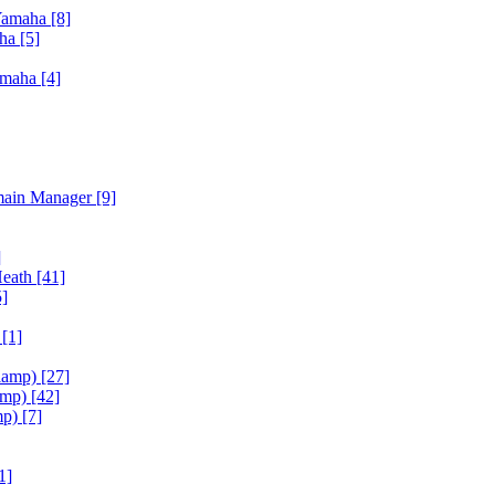
Yamaha
[8]
aha
[5]
amaha
[4]
main Manager
[9]
]
Heath
[41]
5]
h
[1]
iamp)
[27]
amp)
[42]
mp)
[7]
1]