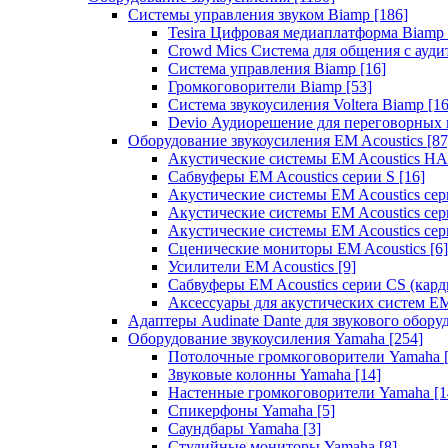
Системы управления звуком Biamp
[186]
Tesira Цифровая медиаплатформа Biamp
Crowd Mics Система для общения с ауд
Система управления Biamp
[16]
Громкоговорители Biamp
[53]
Система звукоусиления Voltera Biamp
[16
Devio Аудиорешение для переговорных
Оборудование звукоусиления EM Acoustics
[87
Акустические системы EM Acoustics 
Сабвуферы EM Acoustics серии S
[16]
Акустические системы EM Acoustics с
Акустические системы EM Acoustics сер
Акустические системы EM Acoustics сер
Сценические мониторы EM Acoustics
[6]
Усилители EM Acoustics
[9]
Сабвуферы EM Acoustics серии CS (кар
Аксессуары для акустических систем EM
Адаптеры Audinate Dante для звукового обор
Оборудование звукоусиления Yamaha
[254]
Потолочные громкоговорители Yamaha
Звуковые колонны Yamaha
[14]
Настенные громкоговорители Yamaha
[1
Спикерфоны Yamaha
[5]
Саундбары Yamaha
[3]
Студийные мониторы Yamaha
[8]