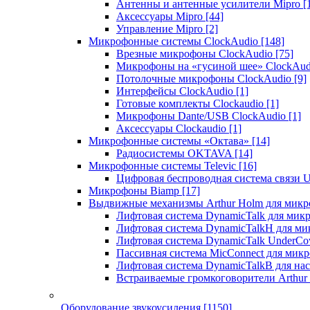
Антенны и антенные усилители Mipro
[
Аксессуары Mipro
[44]
Управление Mipro
[2]
Микрофонные системы ClockAudio
[148]
Врезные микрофоны ClockAudio
[75]
Микрофоны на «гусиной шее» ClockAu
Потолочные микрофоны ClockAudio
[9]
Интерфейсы ClockAudio
[1]
Готовые комплекты Clockaudio
[1]
Микрофоны Dante/USB ClockAudio
[1]
Аксессуары Clockaudio
[1]
Микрофонные системы «Октава»
[14]
Радиосистемы OKTAVA
[14]
Микрофонные системы Televic
[16]
Цифровая беспроводная система связи U
Микрофоны Biamp
[17]
Выдвижные механизмы Arthur Holm для микр
Лифтовая система DynamicTalk для ми
Лифтовая система DynamicTalkH для м
Лифтовая система DynamicTalk UnderCo
Пассивная система MicConnect для мик
Лифтовая система DynamicTalkB для на
Встраиваемые громкоговорители Arthu
Оборудование звукоусиления
[1150]