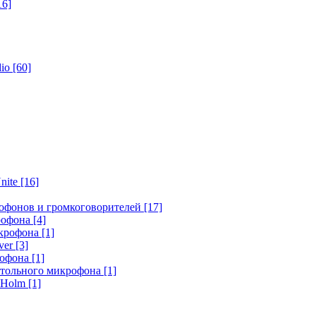
16]
dio
[60]
nite
[16]
офонов и громкоговорителей
[17]
крофона
[4]
икрофона
[1]
ver
[3]
рофона
[1]
стольного микрофона
[1]
r Holm
[1]