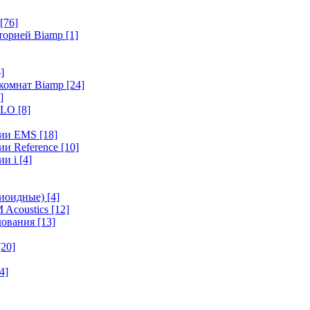
[76]
иторией Biamp
[1]
]
 комнат Biamp
[24]
]
HALO
[8]
ерии EMS
[18]
ии Reference
[10]
ии i
[4]
диоидные)
[4]
 Acoustics
[12]
удования
[13]
[20]
4]