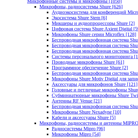
Микрофонные системы и микрофоны
[1050]
Микрофоны, радиосистемы Shure
[626]
Аудиоэкосистема для конференций Micro
Экосистема Shure Stem
[6]
Микшеры и аудиопроцессоры Shure
[2]
Цифровая система Shure Axient Digital
[5
Микрофоны Shure серии Microflex
[128]
Беспроводная микрофонная система Sh
Беспроводная микрофонная система Sh
Беспроводная микрофонная система Sh
Системы персонального мониторинга
[1
Проводные микрофоны Shure
[61]
Программное обеспечение Shure
[2]
Беспроводная микрофонная система Sh
Микрофоны Shure Motiv Digital для зап
Аксессуары для микрофонов Shure
[121]
Головные и петличные микрофоны Shur
Субминиатюрные микрофоны Shure Twi
Антенны RF Venue
[21]
Беспроводная микрофонная система S
Микрофоны Shure Nexadyne
[10]
Кабели и аксессуары Shure
[5]
Микрофоны, радиосистемы и антенны MIPR
Радиосистемы Mipro
[96]
Микрофоны Mipro
[54]