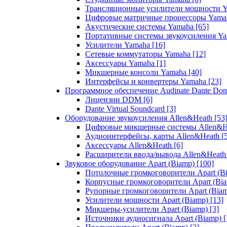
Трансляционные усилители мощности 
Цифровые матричные процессоры Yam
Акустические системы Yamaha
[65]
Портативные системы звукоусиления Y
Усилители Yamaha
[16]
Сетевые коммутаторы Yamaha
[12]
Аксессуары Yamaha
[1]
Микшерные консоли Yamaha
[40]
Интерфейсы и конвертеры Yamaha
[23]
Программное обеспечение Audinate Dante Do
Лицензии DDM
[6]
Dante Virtual Soundcard
[3]
Оборудование звукоусиления Allen&Heath
[53
Цифровые микшерные системы Allen&
Аудиоинтерфейсы, карты Allen&Heath
[
Аксессуары Allen&Heath
[6]
Расширители ввода/вывода Allen&Heat
Звуковое оборудование Apart (Biamp)
[100]
Потолочные громкоговорители Apart (B
Корпусные громкоговорители Apart (Bi
Рупорные громкоговорители Apart (Bia
Усилители мощности Apart (Biamp)
[13]
Микшеры-усилители Apart (Biamp)
[3]
Источники аудиосигнала Apart (Biamp)
[