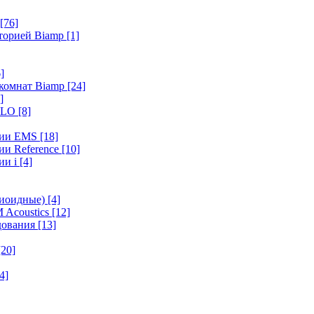
[76]
иторией Biamp
[1]
]
 комнат Biamp
[24]
]
HALO
[8]
ерии EMS
[18]
ии Reference
[10]
ии i
[4]
диоидные)
[4]
 Acoustics
[12]
удования
[13]
[20]
4]