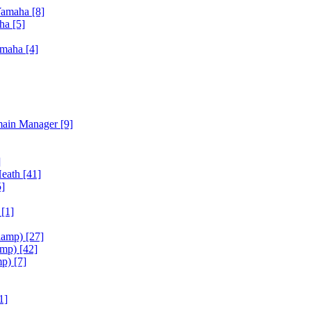
Yamaha
[8]
aha
[5]
amaha
[4]
main Manager
[9]
]
Heath
[41]
5]
h
[1]
iamp)
[27]
amp)
[42]
mp)
[7]
1]