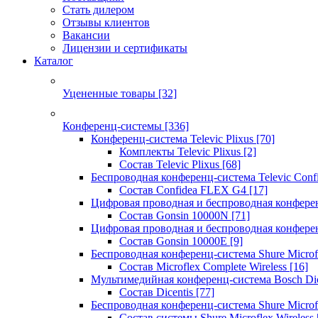
Стать дилером
Отзывы клиентов
Вакансии
Лицензии и сертификаты
Каталог
Уцененные товары
[32]
Конференц-системы
[336]
Конференц-система Televic Plixus
[70]
Комплекты Televic Plixus
[2]
Состав Televic Plixus
[68]
Беспроводная конференц-система Televic Con
Состав Confidea FLEX G4
[17]
Цифровая проводная и беспроводная конфере
Состав Gonsin 10000N
[71]
Цифровая проводная и беспроводная конфере
Состав Gonsin 10000E
[9]
Беспроводная конференц-система Shure Microfl
Состав Microflex Complete Wireless
[16]
Мультимедийная конференц-система Bosch Dic
Состав Dicentis
[77]
Беспроводная конференц-система Shure Microfl
Состав системы Shure Microflex Wireless