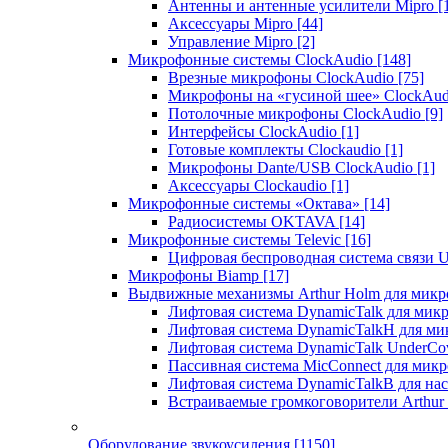
Антенны и антенные усилители Mipro
[
Аксессуары Mipro
[44]
Управление Mipro
[2]
Микрофонные системы ClockAudio
[148]
Врезные микрофоны ClockAudio
[75]
Микрофоны на «гусиной шее» ClockAu
Потолочные микрофоны ClockAudio
[9]
Интерфейсы ClockAudio
[1]
Готовые комплекты Clockaudio
[1]
Микрофоны Dante/USB ClockAudio
[1]
Аксессуары Clockaudio
[1]
Микрофонные системы «Октава»
[14]
Радиосистемы OKTAVA
[14]
Микрофонные системы Televic
[16]
Цифровая беспроводная система связи U
Микрофоны Biamp
[17]
Выдвижные механизмы Arthur Holm для микр
Лифтовая система DynamicTalk для ми
Лифтовая система DynamicTalkH для м
Лифтовая система DynamicTalk UnderCo
Пассивная система MicConnect для мик
Лифтовая система DynamicTalkB для на
Встраиваемые громкоговорители Arthu
Оборудование звукоусиления
[1150]