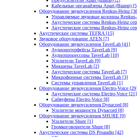
Предусилители Apart (Biamp)
[2]
Кабельные органайзеры Apart (Biamp)
[5
Оборудование звукоусиления Renkus-Heinz
[3
Управляемые звуковые колонны Renkus
Акустические системы Renkus-Heinz с
Акустические системы Renkus-Heinz сер
Акустические системы TEFRA
[15]
Звуковое оборудование ATEN
[7]
Оборудование звукоусиления TaverLab
[41]
Аудиоинтерфейсы TaverLab
[9]
Аудиопроцессоры TaverLab
[10]
Усилители TaverLab
[9]
Микшеры TaverLab
[2]
Акустические системы TaverLab
[7]
Микрофонные системы TaverLab
[3]
Системы управления TaverLab
[1]
Оборудование звукоусиления Electro-Voice
[29
Акустические системы Electro-Voice
[21]
Сабвуферы Electro-Voice
[8]
Оборудование звукоусиления Dynacord
[8]
Усилители мощности Dynacord
[8]
Оборудование звукоусиления SHURE
[9]
Усилители Shure
[1]
Громкоговорители Shure
[8]
Акустические системы DS Proaudio
[42]