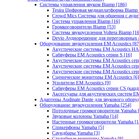
Системы управления звуком Biamp
[186]
Tesira Цифровая медиаплатформа Biamp
Crowd Mics Система для общения с ауд
Система управления Biamp
[16]
Громкоговорители Biamp
[53]
Система звукоусиления Voltera Biamp
[16
Devio Аудиорешение для переговорных
Оборудование звукоусиления EM Acoustics
[87
Акустические системы EM Acoustics 
Сабвуферы EM Acoustics серии S
[16]
Акустические системы EM Acoustics с
Акустические системы EM Acoustics сер
Акустические системы EM Acoustics сер
Сценические мониторы EM Acoustics
[6]
Усилители EM Acoustics
[9]
Сабвуферы EM Acoustics серии CS (кар
Аксессуары для акустических систем EM
Адаптеры Audinate Dante для звукового обор
Оборудование звукоусиления Yamaha
[254]
Потолочные громкоговорители Yamaha
Звуковые колонны Yamaha
[14]
Настенные громкоговорители Yamaha
[1
Спикерфоны Yamaha
[5]
Саундбары Yamaha
[3]
Студийные мониторы Yamaha
[8]