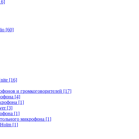
16]
dio
[60]
nite
[16]
офонов и громкоговорителей
[17]
крофона
[4]
икрофона
[1]
ver
[3]
рофона
[1]
стольного микрофона
[1]
r Holm
[1]