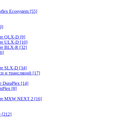
flex Ecosystem
[55]
9]
ure QLX-D
[9]
ure ULX-D
[10]
ure BLX-R
[32]
6]
ure SLX-D
[34]
иси и трансляций
[17]
e DuraPlex
[14]
nPlex
[8]
hure MXW NEXT 2
[16]
O
[212]