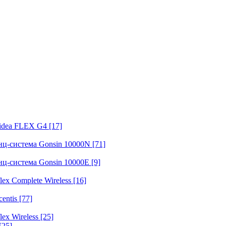
fidea FLEX G4
[17]
нц-система Gonsin 10000N
[71]
нц-система Gonsin 10000E
[9]
ex Complete Wireless
[16]
entis
[77]
ex Wireless
[25]
[25]