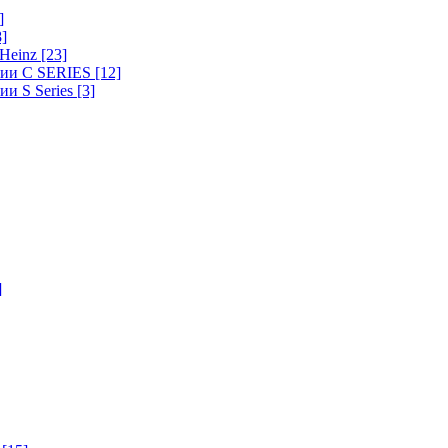
]
8]
-Heinz
[23]
ерии C SERIES
[12]
ии S Series
[3]
]