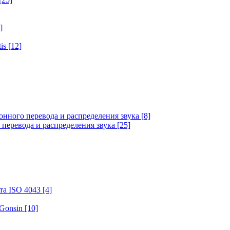
]
tis
[12]
онного перевода и распределения звука
[8]
 перевода и распределения звука
[25]
та ISO 4043
[4]
 Gonsin
[10]