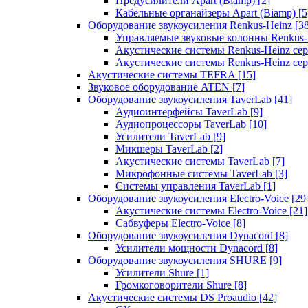
Предусилители Apart (Biamp)
[2]
Кабельные органайзеры Apart (Biamp)
[5
Оборудование звукоусиления Renkus-Heinz
[3
Управляемые звуковые колонны Renkus
Акустические системы Renkus-Heinz с
Акустические системы Renkus-Heinz сер
Акустические системы TEFRA
[15]
Звуковое оборудование ATEN
[7]
Оборудование звукоусиления TaverLab
[41]
Аудиоинтерфейсы TaverLab
[9]
Аудиопроцессоры TaverLab
[10]
Усилители TaverLab
[9]
Микшеры TaverLab
[2]
Акустические системы TaverLab
[7]
Микрофонные системы TaverLab
[3]
Системы управления TaverLab
[1]
Оборудование звукоусиления Electro-Voice
[29
Акустические системы Electro-Voice
[21]
Сабвуферы Electro-Voice
[8]
Оборудование звукоусиления Dynacord
[8]
Усилители мощности Dynacord
[8]
Оборудование звукоусиления SHURE
[9]
Усилители Shure
[1]
Громкоговорители Shure
[8]
Акустические системы DS Proaudio
[42]