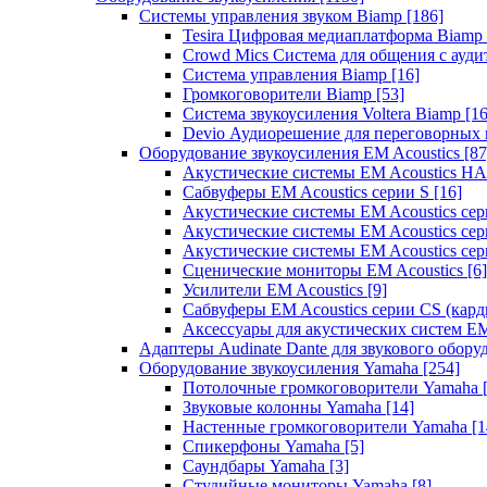
Системы управления звуком Biamp
[186]
Tesira Цифровая медиаплатформа Biamp
Crowd Mics Система для общения с ауд
Система управления Biamp
[16]
Громкоговорители Biamp
[53]
Система звукоусиления Voltera Biamp
[16
Devio Аудиорешение для переговорных
Оборудование звукоусиления EM Acoustics
[87
Акустические системы EM Acoustics 
Сабвуферы EM Acoustics серии S
[16]
Акустические системы EM Acoustics с
Акустические системы EM Acoustics сер
Акустические системы EM Acoustics сер
Сценические мониторы EM Acoustics
[6]
Усилители EM Acoustics
[9]
Сабвуферы EM Acoustics серии CS (кар
Аксессуары для акустических систем EM
Адаптеры Audinate Dante для звукового обор
Оборудование звукоусиления Yamaha
[254]
Потолочные громкоговорители Yamaha
Звуковые колонны Yamaha
[14]
Настенные громкоговорители Yamaha
[1
Спикерфоны Yamaha
[5]
Саундбары Yamaha
[3]
Студийные мониторы Yamaha
[8]