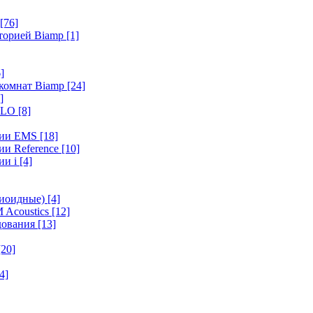
[76]
иторией Biamp
[1]
]
 комнат Biamp
[24]
]
HALO
[8]
ерии EMS
[18]
ии Reference
[10]
ии i
[4]
диоидные)
[4]
 Acoustics
[12]
удования
[13]
[20]
4]