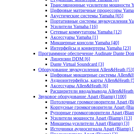
Трансляционные усилители мощности 
Цифровые матричные процессоры Yam
Акустические системы Yamaha
[65]
Портативные системы звукоусиления Y
Усилители Yamaha
[16]
Сетевые коммутаторы Yamaha
[12]
Аксессуары Yamaha
[1]
Микшерные консоли Yamaha
[40]
Интерфейсы и конвертеры Yamaha
[23]
Программное обеспечение Audinate Dante Do
Лицензии DDM
[6]
Dante Virtual Soundcard
[3]
Оборудование звукоусиления Allen&Heath
[53
Цифровые микшерные системы Allen&
Аудиоинтерфейсы, карты Allen&Heath
[
Аксессуары Allen&Heath
[6]
Расширители ввода/вывода Allen&Heat
Звуковое оборудование Apart (Biamp)
[100]
Потолочные громкоговорители Apart (B
Корпусные громкоговорители Apart (Bi
Рупорные громкоговорители Apart (Bia
Усилители мощности Apart (Biamp)
[13]
Микшеры-усилители Apart (Biamp)
[3]
Источники аудиосигнала Apart (Biamp)
[