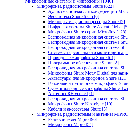
Микрофонные системы и микрофоны
[1046]
Микрофоны, радиосистемы Shure
[622]
Аудиоэкосистема для конференций Micro
Экосистема Shure Stem
[6]
Микшеры и аудиопроцессоры Shure
[2]
Цифровая система Shure Axient Digital
[5
Микрофоны Shure серии Microflex
[128]
Беспроводная микрофонная система Sh
Беспроводная микрофонная система Sh
Беспроводная микрофонная система Sh
Системы персонального мониторинга
[1
Проводные микрофоны Shure
[61]
Программное обеспечение Shure
[2]
Беспроводная микрофонная система Sh
Микрофоны Shure Motiv Digital для зап
Аксессуары для микрофонов Shure
[121]
Головные и петличные микрофоны Shur
Субминиатюрные микрофоны Shure Twi
Антенны RF Venue
[21]
Беспроводная микрофонная система S
Микрофоны Shure Nexadyne
[10]
Кабели и аксессуары Shure
[5]
Микрофоны, радиосистемы и антенны MIPR
Радиосистемы Mipro
[96]
Микрофоны Mipro
[54]