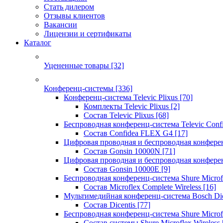
Стать дилером
Отзывы клиентов
Вакансии
Лицензии и сертификаты
Каталог
Уцененные товары
[32]
Конференц-системы
[336]
Конференц-система Televic Plixus
[70]
Комплекты Televic Plixus
[2]
Состав Televic Plixus
[68]
Беспроводная конференц-система Televic Con
Состав Confidea FLEX G4
[17]
Цифровая проводная и беспроводная конфере
Состав Gonsin 10000N
[71]
Цифровая проводная и беспроводная конфере
Состав Gonsin 10000E
[9]
Беспроводная конференц-система Shure Microfl
Состав Microflex Complete Wireless
[16]
Мультимедийная конференц-система Bosch Dic
Состав Dicentis
[77]
Беспроводная конференц-система Shure Microfl
Состав системы Shure Microflex Wireless