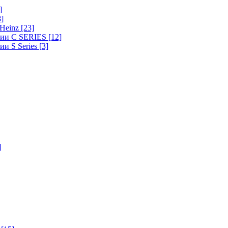
]
8]
-Heinz
[23]
ерии C SERIES
[12]
ии S Series
[3]
]