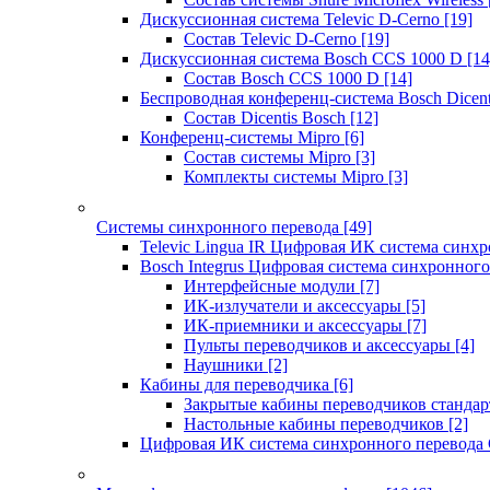
Дискуссионная система Televic D-Cerno
[19]
Состав Televic D-Cerno
[19]
Дискуссионная система Bosch CCS 1000 D
[14
Состав Bosch CCS 1000 D
[14]
Беспроводная конференц-система Bosch Dicen
Состав Dicentis Bosch
[12]
Конференц-системы Mipro
[6]
Состав системы Mipro
[3]
Комплекты системы Mipro
[3]
Системы синхронного перевода
[49]
Televic Lingua IR Цифровая ИК система синхр
Bosch Integrus Цифровая система синхронного
Интерфейсные модули
[7]
ИК-излучатели и аксессуары
[5]
ИК-приемники и аксессуары
[7]
Пульты переводчиков и аксессуары
[4]
Наушники
[2]
Кабины для переводчика
[6]
Закрытые кабины переводчиков стандар
Настольные кабины переводчиков
[2]
Цифровая ИК система синхронного перевода