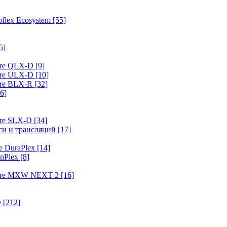
flex Ecosystem
[55]
5]
ure QLX-D
[9]
ure ULX-D
[10]
ure BLX-R
[32]
6]
ure SLX-D
[34]
иси и трансляций
[17]
e DuraPlex
[14]
nPlex
[8]
hure MXW NEXT 2
[16]
O
[212]