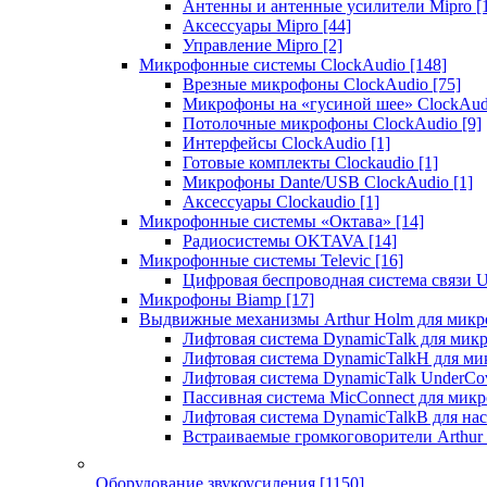
Антенны и антенные усилители Mipro
[
Аксессуары Mipro
[44]
Управление Mipro
[2]
Микрофонные системы ClockAudio
[148]
Врезные микрофоны ClockAudio
[75]
Микрофоны на «гусиной шее» ClockAu
Потолочные микрофоны ClockAudio
[9]
Интерфейсы ClockAudio
[1]
Готовые комплекты Clockaudio
[1]
Микрофоны Dante/USB ClockAudio
[1]
Аксессуары Clockaudio
[1]
Микрофонные системы «Октава»
[14]
Радиосистемы OKTAVA
[14]
Микрофонные системы Televic
[16]
Цифровая беспроводная система связи U
Микрофоны Biamp
[17]
Выдвижные механизмы Arthur Holm для микр
Лифтовая система DynamicTalk для ми
Лифтовая система DynamicTalkH для м
Лифтовая система DynamicTalk UnderCo
Пассивная система MicConnect для мик
Лифтовая система DynamicTalkB для на
Встраиваемые громкоговорители Arthu
Оборудование звукоусиления
[1150]