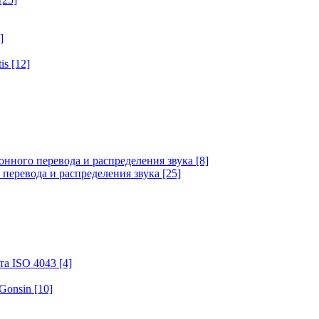
]
tis
[12]
онного перевода и распределения звука
[8]
 перевода и распределения звука
[25]
та ISO 4043
[4]
 Gonsin
[10]