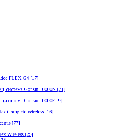
fidea FLEX G4
[17]
нц-система Gonsin 10000N
[71]
нц-система Gonsin 10000E
[9]
ex Complete Wireless
[16]
entis
[77]
ex Wireless
[25]
[25]