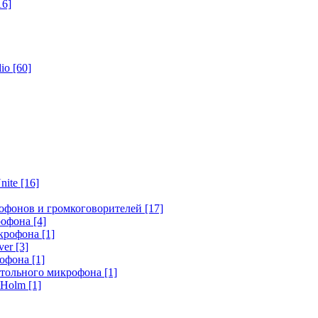
16]
dio
[60]
nite
[16]
офонов и громкоговорителей
[17]
крофона
[4]
икрофона
[1]
ver
[3]
рофона
[1]
стольного микрофона
[1]
r Holm
[1]