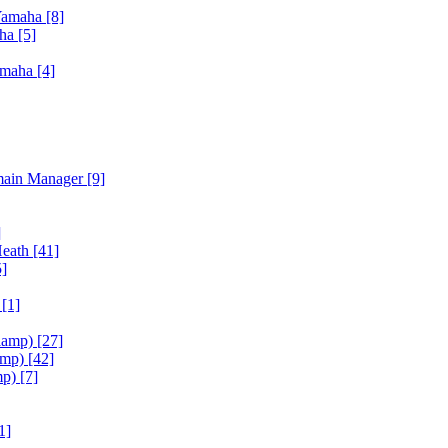
Yamaha
[8]
aha
[5]
amaha
[4]
main Manager
[9]
]
Heath
[41]
5]
h
[1]
iamp)
[27]
amp)
[42]
mp)
[7]
1]