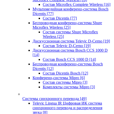
Состав Microflex Complete Wireless
[16]
Мультимедийная конференц-система Bosch
Dicentis
[77]
Состав Dicentis
[77]
Беспроводная конференц-система Shure
Microflex Wireless
[25]
Состав системы Shure Microflex
Wireless
[25]
Дискуссионная система Televic D-Cerno
[19]
Состав Televic D-Cerno
[19]
Дискуссионная система Bosch CCS 1000 D
[14]
Состав Bosch CCS 1000 D
[14]
Беспроводная конференц-система Bosch
Dicentis
[12]
Состав Dicentis Bosch
[12]
Конференц-системы Mipro
[6]
Состав системы Mipro
[3]
Комплекты системы Mipro
[3]
Системы синхронного перевода
[49]
Televic Lingua IR Цифровая ИК система
синхронного перевода и распределения
звука
[8]