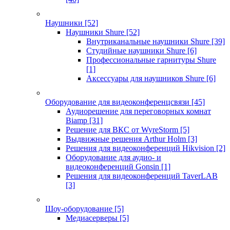
Наушники
[52]
Наушники Shure
[52]
Внутриканальные наушники Shure
[39]
Студийные наушники Shure
[6]
Профессиональные гарнитуры Shure
[1]
Аксессуары для наушников Shure
[6]
Оборудование для видеоконференцсвязи
[45]
Аудиорешение для переговорных комнат
Biamp
[31]
Решение для ВКС от WyreStorm
[5]
Выдвижные решения Arthur Holm
[3]
Решения для видеоконференций Hikvision
[2]
Оборудование для аудио- и
видеоконференций Gonsin
[1]
Решения для видеоконференций TaverLAB
[3]
Шоу-оборудование
[5]
Медиасерверы
[5]