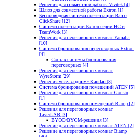
Решения для совместной работы Vivitek
[4]
Шлюз для совместной работы Extron
[1]
Беспроводная система презентации Barco
ClickShare
[12]
Система презентации Extron серии HC и
TeamWork
[3]
Решения для переговорных комнат Yamaha
[10]
Система бронирования переговорных Extron
[4]
Состав системы бронирования
переговорных
[4]
Решения для переговорных комнат
WyreStorm
[29]
Решения «все-в-одном» Kandao
[8]
Система бронирования помещений ATEN
[5]
Решение для переговорных комнат Gonsin
[1]
Система бронирования помещений Biamp
[2]
Решения для переговорных комнат
TaverLAB
[3]
BYOD/BYOM-решения
[3]
Решение для переговорных комнат ATEN
[2]
Решение для переговорных комнат Biamp
[40]