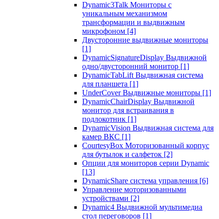
Dynamic3Talk Мониторы с
уникальным механизмом
трансформации и выдвижным
микрофоном
[4]
Двусторонние выдвижные мониторы
[1]
DynamicSignatureDisplay Выдвижной
одно/двусторонний монитор
[1]
DynamicTabLift Выдвижная система
для планшета
[1]
UnderCover Выдвижные мониторы
[1]
DynamicChairDisplay Выдвижной
монитор для встраивания в
подлокотник
[1]
DynamicVision Выдвижная система для
камер ВКС
[1]
CourtesyBox Моторизованный корпус
для бутылок и салфеток
[2]
Опции для мониторов серии Dynamic
[13]
DynamicShare система управления
[6]
Управление моторизованными
устройствами
[2]
Dynamic4 Выдвижной мультимедиа
стол переговоров
[1]