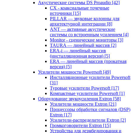
Акустические системы DS Proaudio
[42]
CX - коаксиальные точечные
источники
[15]
PILLAR — звуковые колонны для
архитектурной интеграции
[8]
ANT — активные акустические
системы со встроенным усилением
[4]
Monitor - сценические мониторы
[3]
TAURA — линейный массив
[2]
ERA-i — линейный массив
(инсталляционная версия)
[5]
ERA — линейный массив (прокатная
версия)
[5]
Усилители мощности Powersoft
[49]
Инсталляционные усилители Powersoft
[31]
Туровые усилители Powersoft
[17]
Компактные усилители Powersoft
[1]
Оборудование звукоусиления Extron
[58]
Усилители мощности Extron
[21]
Процессоры обработки сигналов (DSP)
Extron
[17]
Усилители-распределители Extron
[2]
Громкоговорители Extron
[15]
Устройства для деэмбедирования и