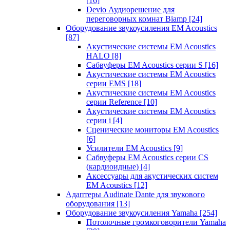
[16]
Devio Аудиорешение для
переговорных комнат Biamp
[24]
Оборудование звукоусиления EM Acoustics
[87]
Акустические системы EM Acoustics
HALO
[8]
Сабвуферы EM Acoustics серии S
[16]
Акустические системы EM Acoustics
серии EMS
[18]
Акустические системы EM Acoustics
серии Reference
[10]
Акустические системы EM Acoustics
серии i
[4]
Сценические мониторы EM Acoustics
[6]
Усилители EM Acoustics
[9]
Сабвуферы EM Acoustics серии CS
(кардиоидные)
[4]
Аксессуары для акустических систем
EM Acoustics
[12]
Адаптеры Audinate Dante для звукового
оборудования
[13]
Оборудование звукоусиления Yamaha
[254]
Потолочные громкоговорители Yamaha