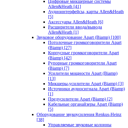
Цифровые микшерные системы
Allen&Heath
[41]
Аудиоинтерфейсы, карты Allen&Heath
[5]
Аксессуары Allen&Heath
[6]
Расширители ввода/вывода
Allen&Heath
[1]
Звуковое оборудование Apart (Biamp)
[100]
Потолочные громкоговорители Apart
(Biamp)
[27]
Корпусные громкоговорители Apart
(Biamp)
[42]
Рупорные громкоговорители Apart
(Biamp)
[7]
Усилители мощности Apart (Biamp)
[13]
Микшеры-усилители Apart (Biamp)
[3]
Источники аудиосигнала Apart (Biamp)
[1]
Предусилители Apart (Biamp)
[2]
Кабельные органайзеры Apart (Biamp)
[5]
Оборудование звукоусиления Renkus-Heinz
[38]
Управляемые звуковые колонны