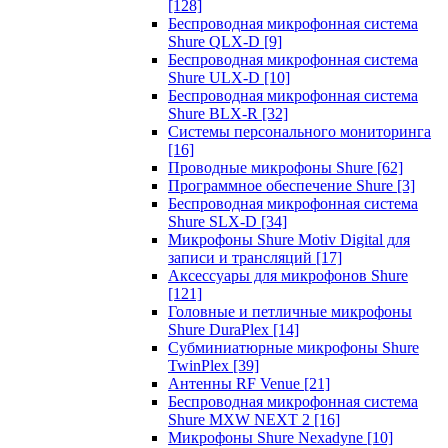
[128]
Беспроводная микрофонная система
Shure QLX-D
[9]
Беспроводная микрофонная система
Shure ULX-D
[10]
Беспроводная микрофонная система
Shure BLX-R
[32]
Системы персонального мониторинга
[16]
Проводные микрофоны Shure
[62]
Программное обеспечение Shure
[3]
Беспроводная микрофонная система
Shure SLX-D
[34]
Микрофоны Shure Motiv Digital для
записи и трансляций
[17]
Аксессуары для микрофонов Shure
[121]
Головные и петличные микрофоны
Shure DuraPlex
[14]
Субминиатюрные микрофоны Shure
TwinPlex
[39]
Антенны RF Venue
[21]
Беспроводная микрофонная система
Shure MXW NEXT 2
[16]
Микрофоны Shure Nexadyne
[10]