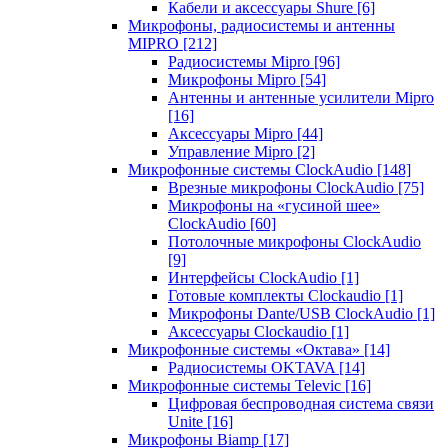
Кабели и аксессуары Shure
[6]
Микрофоны, радиосистемы и антенны
MIPRO
[212]
Радиосистемы Mipro
[96]
Микрофоны Mipro
[54]
Антенны и антенные усилители Mipro
[16]
Аксессуары Mipro
[44]
Управление Mipro
[2]
Микрофонные системы ClockAudio
[148]
Врезные микрофоны ClockAudio
[75]
Микрофоны на «гусиной шее»
ClockAudio
[60]
Потолочные микрофоны ClockAudio
[9]
Интерфейсы ClockAudio
[1]
Готовые комплекты Clockaudio
[1]
Микрофоны Dante/USB ClockAudio
[1]
Аксессуары Clockaudio
[1]
Микрофонные системы «Октава»
[14]
Радиосистемы OKTAVA
[14]
Микрофонные системы Televic
[16]
Цифровая беспроводная система связи
Unite
[16]
Микрофоны Biamp
[17]