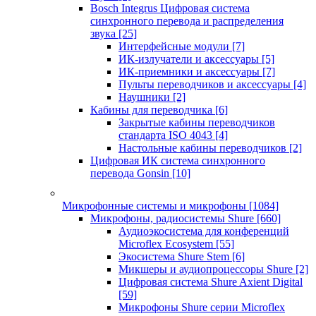
Bosch Integrus Цифровая система
синхронного перевода и распределения
звука
[25]
Интерфейсные модули
[7]
ИК-излучатели и аксессуары
[5]
ИК-приемники и аксессуары
[7]
Пульты переводчиков и аксессуары
[4]
Наушники
[2]
Кабины для переводчика
[6]
Закрытые кабины переводчиков
стандарта ISO 4043
[4]
Настольные кабины переводчиков
[2]
Цифровая ИК система синхронного
перевода Gonsin
[10]
Микрофонные системы и микрофоны
[1084]
Микрофоны, радиосистемы Shure
[660]
Аудиоэкосистема для конференций
Microflex Ecosystem
[55]
Экосистема Shure Stem
[6]
Микшеры и аудиопроцессоры Shure
[2]
Цифровая система Shure Axient Digital
[59]
Микрофоны Shure серии Microflex