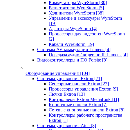
Коммутаторы WyreStorm
[30]
Разветвители WyreStorm
[5]
Удлинители WyreStorm
[38]
Управление и аксессуары WyreStorm
[19]
Адаптеры WyreStorm
[4]
Процессоры для видеостен WyreStorm
[2]
Кабели WyreStorm
[19]
Системы AV коммутации Lumens
[4]
Передача аудио / видео по IP Lumens
[4]
Видеоконтроллеры и ПО Forsite
[8]
Оборудование управления
[104]
Системы управления Extron
[71]
Сенсорные панели Extron
[22]
Процессоры управления Extron
[9]
Лючки Extron
[13]
Контроллеры Extron MediaLink
[11]
Кнопочные панели Extron
[7]
Сетевые кнопочные панели Extron
[8]
Контроллеры рабочего пространства
Extron
[1]
Системы управления Aten
[8]