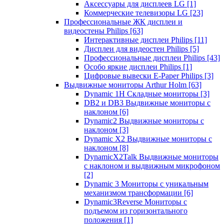
Аксессуары для дисплеев LG
[1]
Коммерческие телевизоры LG
[23]
Профессиональные ЖК дисплеи и
видеостены Philips
[63]
Интерактивные дисплеи Philips
[11]
Дисплеи для видеостен Philips
[5]
Профессиональные дисплеи Philips
[43]
Особо яркие дисплеи Philips
[1]
Цифровые вывески E-Paper Philips
[3]
Выдвижные мониторы Arthur Holm
[63]
Dynamic 1Н Складные мониторы
[3]
DB2 и DB3 Выдвижные мониторы с
наклоном
[6]
Dynamic2 Выдвижные мониторы с
наклоном
[3]
Dynamic X2 Выдвижные мониторы с
наклоном
[8]
DynamicX2Talk Выдвижные мониторы
с наклоном и выдвижным микрофоном
[2]
Dynamic 3 Мониторы с уникальным
механизмом трансформации
[6]
Dynamic3Reverse Мониторы с
подъемом из горизонтального
положения
[1]