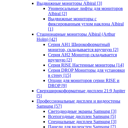
Выдвижные мониторы Albiral
[3]
Универсальные лифты для мониторов
Albiral
[2]
Выдвижные мониторы с
фиксированным углом наклона Albiral
[1]
Стационарные мониторы Albiral (Arthur
Holm)
[42]
Серия AH1 Широкоформатный
монитор, складывается вручную
[2]
Серия AH2 Монитор складывается
вручную
[2]
Серия RISE Настенные мониторы
[14]
Серия DROP Мониторы для установки
в стену
[15]
Опции для мониторов серии RISE и
DROP
[9]
Сверхширокоформатные дисплеи 21:9 Jupiter
[5]
Профессиональные дисплеи и видеостены
Samsung
[57]
Светодиодные экраны Samsung
[3]
Всепогодные дисплеи Samsung
[5]
Специальные дисплеи Samsung
[3]
Панели для видеостен Samsung
[7]