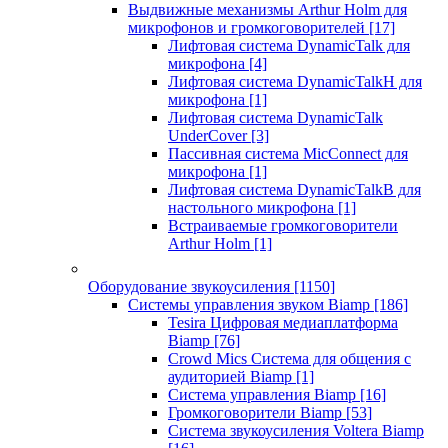
Выдвижные механизмы Arthur Holm для
микрофонов и громкоговорителей
[17]
Лифтовая система DynamicTalk для
микрофона
[4]
Лифтовая система DynamicTalkH для
микрофона
[1]
Лифтовая система DynamicTalk
UnderCover
[3]
Пассивная система MicConnect для
микрофона
[1]
Лифтовая система DynamicTalkB для
настольного микрофона
[1]
Встраиваемые громкоговорители
Arthur Holm
[1]
Оборудование звукоусиления
[1150]
Системы управления звуком Biamp
[186]
Tesira Цифровая медиаплатформа
Biamp
[76]
Crowd Mics Система для общения с
аудиторией Biamp
[1]
Система управления Biamp
[16]
Громкоговорители Biamp
[53]
Система звукоусиления Voltera Biamp