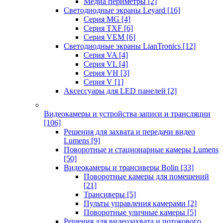
Медиа периметры
[2]
Светодиодные экраны Leyard
[16]
Серия MG
[4]
Серия TXF
[6]
Серия VEM
[6]
Светодиодные экраны LianTronics
[12]
Серия VA
[4]
Серия VL
[4]
Серия VH
[3]
Серия V
[1]
Аксессуары для LED панелей
[2]
Видеокамеры и устройства записи и трансляции
[106]
Решения для захвата и передачи видео
Lumens
[9]
Поворотные и стационарные камеры Lumens
[50]
Видеокамеры и трансиверы Bolin
[33]
Поворотные камеры для помещений
[21]
Трансиверы
[5]
Пульты управления камерами
[2]
Поворотные уличные камеры
[5]
Решения для видеозахвата и потокового