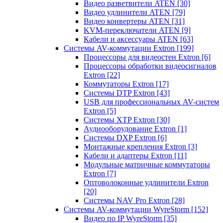
Видео разветвители ATEN
[30]
Видео удлинители ATEN
[79]
Видео конвертеры ATEN
[31]
KVM-переключатели ATEN
[9]
Кабели и аксессуары ATEN
[63]
Системы AV-коммутации Extron
[199]
Процессоры для видеостен Extron
[6]
Процессоры обработки видеосигналов
Extron
[22]
Коммутаторы Extron
[17]
Системы DTP Extron
[43]
USB для профессиональных AV-систем
Extron
[5]
Системы XTP Extron
[30]
Аудиооборудование Extron
[1]
Системы DXP Extron
[6]
Монтажные крепления Extron
[3]
Кабели и адаптеры Extron
[11]
Модульные матричные коммутаторы
Extron
[7]
Оптоволоконные удлинители Extron
[20]
Системы NAV Pro Extron
[28]
Системы AV-коммутации WyreStorm
[152]
Видео по IP WyreStorm
[35]