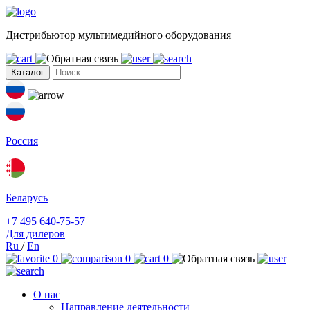
Дистрибьютор мультимедийного оборудования
Каталог
Россия
Беларусь
+7 495 640-75-57
Для дилеров
Ru
/
En
0
0
0
О нас
Направление деятельности