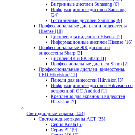
Витринные дисплеи Sumsung
[6]
Информационные дисплеи Samsung
[24]
Гостиничные дисплеи Samsung
[9]
Профессиональные дисплеи и видеостены
Hisense
[18]
Дисплеи для видеостен Hisense
[2]
Информационные дисплеи Hisense
[16]
Профессиональные ЖК дисплеи и
видеостены Sharp
[3]
Дисплеи 4K и 8K Sharp
[1]
Профессиональные дисплеи Sharp
[2]
Профессиональные дисплеи, видеостены,
LED Hikvision
[11]
Панели для видеостен Hikvision
[3]
Информационные дисплеи Hikvision со
встроенной ОС Andriod
[1]
Крепления для экранов и видеостен
Hikvision
[7]
Светодиодные экраны
[143]
Светодиодные экраны AET
[35]
Cерия Koala
[5]
Серия AT
[9]