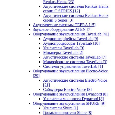
Renkus-Heinz
[23]
Акустические системы Renkus-Heinz
серии C SERIES
[12]
Акустические системы Renkus-Heinz
серии S Series
[3]
Акустические системы TEFRA
[15]
Звуковое оборудование ATEN
[7]
Оборудование звукоусиления TaverLab
[41]
Аудиоинтерфейсы TaverLab
[9]
Аудиопроцессоры TaverLab
[10]
Усилители TaverLab
[9]
Микшеры TaverLab
[2]
Акустические системы TaverLab
[7]
Микрофонные системы TaverLab
[3]
Системы управления TaverLab
[1]
Оборудование звукоусиления Electro-Voice
[29]
Акустические системы Electro-Voice
[21]
Сабвуферы Electro-Voice
[8]
Оборудование звукоусиления Dynacord
[8]
Усилители мощности Dynacord
[8]
Оборудование звукоусиления SHURE
[9]
Усилители Shure
[1]
Громкоговорители Shure
[8]