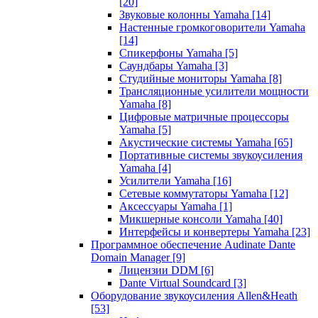
[20]
Звуковые колонны Yamaha
[14]
Настенные громкоговорители Yamaha
[14]
Спикерфоны Yamaha
[5]
Саундбары Yamaha
[3]
Студийные мониторы Yamaha
[8]
Трансляционные усилители мощности
Yamaha
[8]
Цифровые матричные процессоры
Yamaha
[5]
Акустические системы Yamaha
[65]
Портативные системы звукоусиления
Yamaha
[4]
Усилители Yamaha
[16]
Сетевые коммутаторы Yamaha
[12]
Аксессуары Yamaha
[1]
Микшерные консоли Yamaha
[40]
Интерфейсы и конвертеры Yamaha
[23]
Программное обеспечение Audinate Dante
Domain Manager
[9]
Лицензии DDM
[6]
Dante Virtual Soundcard
[3]
Оборудование звукоусиления Allen&Heath
[53]