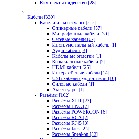
Комплекты видеостен
[28]
Кабели
[339]
Кабели и аксессуары
[212]
Спикерные кабели
[57]
Микрофонные кабели
[30]
Сетевые кабели
[67]
Инструментальный кабель
[1]
Аудиокабели
[3]
Кабельные оплетки
[1]
Коаксиальные кабели
[2]
HDMI кабели
[25]
Интерфейсные кабели
[14]
USB кабели / удлинители
[10]
Силовые кабели
[1]
Аксессуары
[1]
Разъёмы
[102]
Разъёмы XLR
[27]
Разъёмы BNC
[7]
Разъёмы POWERCON
[6]
Разъёмы RCA
[2]
Разъёмы RJ45
[3]
Разъёмы Jack
[25]
Разъёмы Speakon
[32]