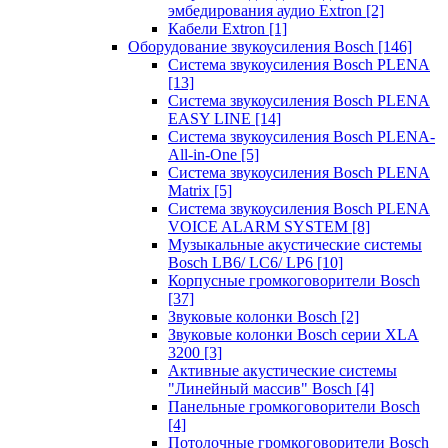
эмбедирования аудио Extron
[2]
Кабели Extron
[1]
Оборудование звукоусиления Bosch
[146]
Система звукоусиления Bosch PLENA
[13]
Система звукоусиления Bosch PLENA
EASY LINE
[14]
Система звукоусиления Bosch PLENA-
All-in-One
[5]
Система звукоусиления Bosch PLENA
Matrix
[5]
Система звукоусиления Bosch PLENA
VOICE ALARM SYSTEM
[8]
Музыкальные акустические системы
Bosch LB6/ LC6/ LP6
[10]
Корпусные громкоговорители Bosch
[37]
Звуковые колонки Bosch
[2]
Звуковые колонки Bosch серии XLA
3200
[3]
Активные акустические системы
"Линейный массив" Bosch
[4]
Панельные громкоговорители Bosch
[4]
Потолочные громкоговорители Bosch