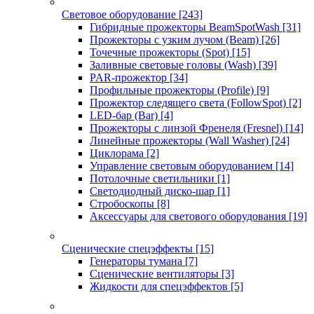
Световое оборудование
[243]
Гибридные прожекторы BeamSpotWash
[31]
Прожекторы с узким лучом (Beam)
[26]
Точечные прожекторы (Spot)
[15]
Заливные световые головы (Wash)
[39]
PAR-прожектор
[34]
Профильные прожекторы (Profile)
[9]
Прожектор следящего света (FollowSpot)
[2]
LED-бар (Bar)
[4]
Прожекторы с линзой Френеля (Fresnel)
[14]
Линейные прожекторы (Wall Washer)
[24]
Циклорама
[2]
Управление световым оборудованием
[14]
Потолочные светильники
[1]
Светодиодный диско-шар
[1]
Стробоскопы
[8]
Аксессуары для светового оборудования
[19]
Сценические спецэффекты
[15]
Генераторы тумана
[7]
Сценические вентиляторы
[3]
Жидкости для спецэффектов
[5]