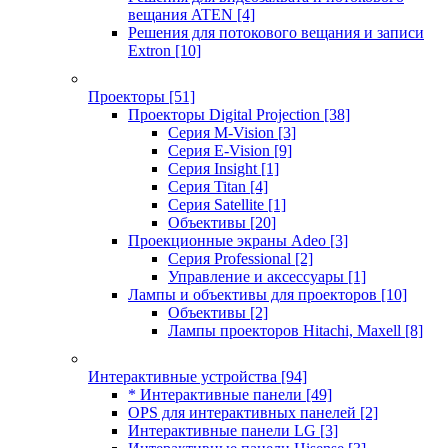
вещания ATEN
[4]
Решения для потокового вещания и записи
Extron
[10]
Проекторы
[51]
Проекторы Digital Projection
[38]
Серия M-Vision
[3]
Серия E-Vision
[9]
Серия Insight
[1]
Серия Titan
[4]
Серия Satellite
[1]
Объективы
[20]
Проекционные экраны Adeo
[3]
Серия Professional
[2]
Управление и аксессуары
[1]
Лампы и объективы для проекторов
[10]
Объективы
[2]
Лампы проекторов Hitachi, Maxell
[8]
Интерактивные устройства
[94]
* Интерактивные панели
[49]
OPS для интерактивных панелей
[2]
Интерактивные панели LG
[3]