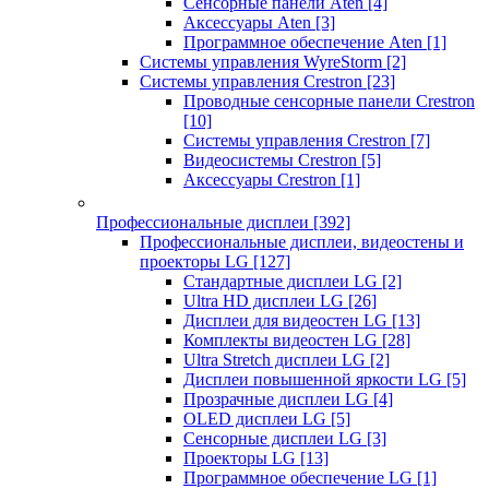
Сенсорные панели Aten
[4]
Аксессуары Aten
[3]
Программное обеспечение Aten
[1]
Системы управления WyreStorm
[2]
Системы управления Crestron
[23]
Проводные сенсорные панели Crestron
[10]
Системы управления Crestron
[7]
Видеосистемы Crestron
[5]
Аксессуары Crestron
[1]
Профессиональные дисплеи
[392]
Профессиональные дисплеи, видеостены и
проекторы LG
[127]
Стандартные дисплеи LG
[2]
Ultra HD дисплеи LG
[26]
Дисплеи для видеостен LG
[13]
Комплекты видеостен LG
[28]
Ultra Stretch дисплеи LG
[2]
Дисплеи повышенной яркости LG
[5]
Прозрачные дисплеи LG
[4]
OLED дисплеи LG
[5]
Сенсорные дисплеи LG
[3]
Проекторы LG
[13]
Программное обеспечение LG
[1]